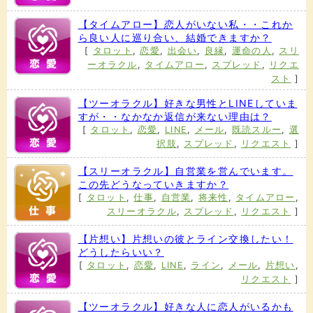
【タイムアロー】恋人がいない私・・これか
ら良い人に巡り合い、結婚できますか？
[
タロット
,
恋愛
,
出会い
,
良縁
,
運命の人
,
スリ
ーオラクル
,
タイムアロー
,
スプレッド
,
リクエ
スト
]
【ツーオラクル】好きな男性とLINEしていま
すが・・なかなか返信が来ない理由は？
[
タロット
,
恋愛
,
LINE
,
メール
,
既読スルー
,
選
択肢
,
スプレッド
,
リクエスト
]
【スリーオラクル】自営業を営んでいます。
この先どうなっていきますか？
[
タロット
,
仕事
,
自営業
,
将来性
,
タイムアロー
,
スリーオラクル
,
スプレッド
,
リクエスト
]
【片想い】片想いの彼とライン交換したい！
どうしたらいい？
[
タロット
,
恋愛
,
LINE
,
ライン
,
メール
,
片想い
,
リクエスト
]
【ツーオラクル】好きな人に恋人がいるかも