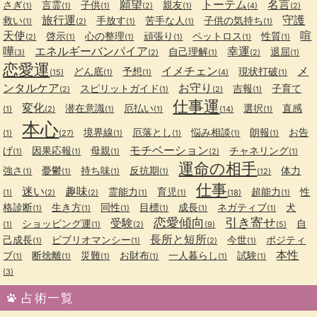
願望
トーテム
名言
さぎ
言霊
子供
親友
(1)
(1)
(1)
(2)
(1)
(4)
(2)
旅行運
守護
救い
手放す
苦手な人
子供の気持ち
(1)
(2)
(1)
(1)
(1)
天使
喧
啓示
心の整理
頑張り
ペットロス
性質
(2)
(1)
(1)
(1)
(1)
(1)
嘩
エネルギーバンパイア
幸運
自己理解
退屈
(3)
(2)
(1)
(2)
(1)
恋愛運
イメチェン
メ
どん底
予想
現状打破
(15)
(1)
(1)
(4)
(1)
ンタルケア
お守り
スピリットガイド
吉報
子育て
(2)
(1)
(2)
(1)
仕事運
変化
潜在意識
厄払い
選択
直感
(1)
(2)
(1)
(1)
(14)
(1)
本心
境界線
厄落とし
悩み相談
朗報
お告
(1)
(27)
(1)
(1)
(1)
(1)
モチベーション
げ
因果応報
母親
チャネリング
(1)
(1)
(1)
(2)
(1)
運命の相手
強さ
憂鬱
持ち味
反抗期
体力
(1)
(1)
(1)
(1)
(12)
仕事
迷い
趣味
霊能力
育児
超能力
性
(1)
(2)
(2)
(1)
(1)
(18)
(1)
格診断
生き方
同性
目標
成長
ネガティブ
犬
(1)
(1)
(1)
(1)
(1)
(1)
恋愛傾向
引き寄せ
受験
ショッピング運
自
(1)
(1)
(2)
(9)
(5)
長所と短所
己成長
ビブリオマンシー
今世
ポジティ
(1)
(1)
(2)
(1)
本性
ブ
断捨離
災難
お財布
一人暮らし
試験
(1)
(1)
(1)
(1)
(1)
(1)
(3)
占術一覧