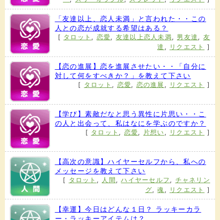
「友達以上、恋人未満」と言われた・・この
人との恋が成就する希望はある？
[
タロット
,
恋愛
,
友達以上恋人未満
,
男友達
,
友
達
,
リクエスト
]
【恋の進展】恋を進展させたい・・「自分に
対して何をすべきか？」を教えて下さい
[
タロット
,
恋愛
,
恋の進展
,
リクエスト
]
【学び】素敵だなと思う異性に片思い・・こ
の人と出会って、私はなにを学ぶのですか？
[
タロット
,
恋愛
,
片想い
,
リクエスト
]
【高次の意識】ハイヤーセルフから、私への
メッセージを教えて下さい
[
タロット
,
人間
,
ハイヤーセルフ
,
チャネリン
グ
,
魂
,
リクエスト
]
【幸運】今日はどんな１日？ ラッキーカラ
ー・ラッキーアイテムは？