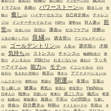
風水
転機
裏切り
運気
第六感
メッセージ
(1)
(32)
(2)
(1)
(55)
(5)
パワーストーン
トラブル
未婚
励まし
合
(3)
(2)
(12)
(3)
癒し
ハイヤーセルフ
自己肯定感
チャレン
格
(1)
(12)
(2)
(4)
前
ジ
インナーチャイルド
対人運
HSP
運勢
(3)
(3)
(1)
(59)
(3)
世
運命
決断
自信
セルフケア
出会い
(10)
(72)
(2)
(9)
(3)
(5)
良縁
過去世
人生の落とし穴
アニマルメディスン
(1)
(20)
(5)
ゴールデントリン
選択肢
才能
人生
(34)
(10)
(4)
(7)
気持ち
ストレス
チャンス
輪廻転生
来
(8)
(19)
(5)
(5)
(1)
ラッキ
メンタル
厄除け
おまじない
世
疲れ
(1)
(2)
(4)
(4)
(1)
能力
モテ
ーアイテム
イニシャル
心
(6)
(10)
(18)
(2)
(1)
格言
アファメーション
自分
生まれた意味
導き
(1)
(1)
(2)
(1)
(3)
開運
友達
言葉
ハムスター
相性
悪縁
(1)
(33)
(1)
(24)
(9)
(2)
健康
YesNo
引っ越し
勇気
前兆
使役霊
(3)
(8)
(2)
(1)
(1)
(8)
独身
過ごし方
儀式
日本人
厄祓い
将来
希望
(1)
(3)
(1)
(1)
(2)
(3)
進路
不安
心の問題
結婚
家族運
引越し
(1)
(40)
(1)
(2)
(3)
(3)
自分磨き
使命
時期
先祖
ナイトカード
オ
(1)
(3)
(6)
(4)
(1)
(3)
失せ物
カルマ
予兆
アロマ
ーラの色
停滞