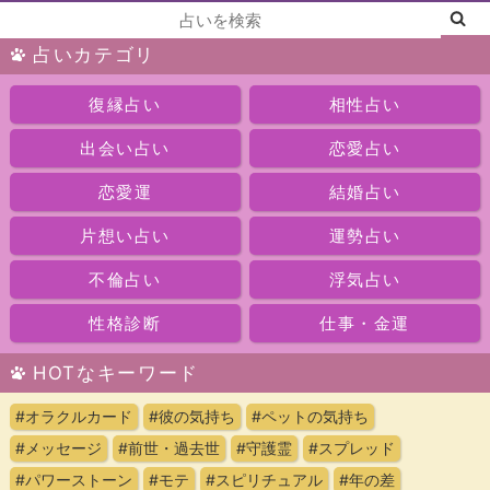
占いカテゴリ
復縁占い
相性占い
出会い占い
恋愛占い
恋愛運
結婚占い
片想い占い
運勢占い
不倫占い
浮気占い
性格診断
仕事・金運
HOTなキーワード
#オラクルカード
#彼の気持ち
#ペットの気持ち
#メッセージ
#前世・過去世
#守護霊
#スプレッド
#パワーストーン
#モテ
#スピリチュアル
#年の差