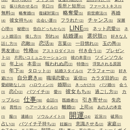
長所と短所
振り向かせる
辛口
ファーストキス
(2)
(1)
(1)
(2)
(1)
略奪愛
無料
再婚
略奪婚
復縁対策
前世療法
(3)
(1)
(1)
(5)
(1)
チャンス
彼女持ち
フラれた
出会い運
深層
(4)
(4)
(1)
(2)
(5)
LINE
ネット恋愛
心理
秘密
告白どっちから
ネ
(1)
(1)
(1)
(11)
(2)
結婚運
選択肢
別れ
ット婚活
接し方
好きな人
(1)
(1)
(4)
(6)
(7)
恋活
恋敵
言葉
一目惚れ
玉の輿
話し方
(1)
(3)
(8)
(2)
(2)
(3)
性格
男友達
付き合う
プレゼン
アストロダイス
(2)
(9)
(1)
(2)
ト
ツインソウル
片思いコミュニケーション
彼の本音
(2)
(1)
(1)
年上
本音
報われぬ恋
特徴
浮気される原因
(2)
(4)
(3)
(2)
(1)
年下
タロット
アラフォー
結婚スタイル
好き
(1)
(6)
(2)
(1)
(2)
自分磨き
職場恋愛
返信
カラダ目的
避け
恋
(1)
(6)
(3)
(2)
(2)
婚期
愛経験なし
ハロウィン
きっかけ
バツ婚
会う
(1)
(1)
(2)
(1)
(1)
彼女もち
恋心
バツイチ
過ごし方
カ
愛
(1)
(2)
(3)
(1)
(5)
(2)
仕事
引き寄せ
ップル
失恋
会話
既婚者
(2)
(18)
(1)
(1)
(5)
離婚
上司
異性
ヘアースタイル
あの人の本音
(4)
(1)
(1)
(2)
(4)
開運
服
連絡
ソウルメイト
近況
破局
(1)
(1)
(1)
(1)
(24)
(1)
(1)
占い
バツイチ子持ち
意識させる
家庭
妊娠
(3)
(2)
(1)
(2)
(2)
願望
チャームポイ