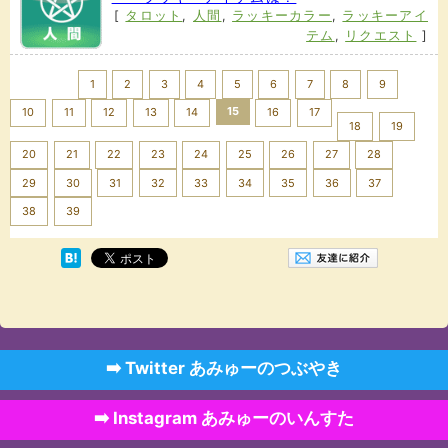
[
タロット
,
人間
,
ラッキーカラー
,
ラッキーアイ
テム
,
リクエスト
]
<< Prev
1
2
3
4
5
6
7
8
9
15
10
11
12
13
14
16
17
18
19
20
21
22
23
24
25
26
27
28
29
30
31
32
33
34
35
36
37
Next >>
38
39
➡️ Twitter あみゅーのつぶやき
➡️ Instagram あみゅーのいんすた