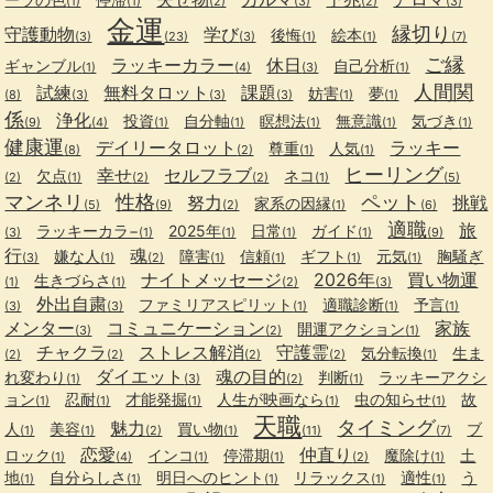
(1)
(1)
(2)
(3)
(2)
(3)
金運
縁切り
守護動物
学び
後悔
絵本
(3)
(23)
(3)
(1)
(1)
(7)
ご縁
ラッキーカラー
休日
ギャンブル
自己分析
(1)
(4)
(3)
(1)
人間関
試練
無料タロット
課題
妨害
夢
(8)
(3)
(3)
(3)
(1)
(1)
係
浄化
投資
自分軸
瞑想法
無意識
気づき
(9)
(4)
(1)
(1)
(1)
(1)
(1)
健康運
デイリータロット
ラッキー
尊重
人気
(8)
(2)
(1)
(1)
ヒーリング
幸せ
セルフラブ
欠点
ネコ
(2)
(1)
(2)
(2)
(1)
(5)
マンネリ
性格
ペット
努力
挑戦
家系の因縁
(5)
(9)
(2)
(1)
(6)
適職
旅
ラッキーカラ−
2025年
日常
ガイド
(3)
(1)
(1)
(1)
(1)
(9)
行
魂
嫌な人
障害
信頼
ギフト
元気
胸騒ぎ
(3)
(1)
(2)
(1)
(1)
(1)
(1)
ナイトメッセージ
2026年
買い物運
生きづらさ
(1)
(1)
(2)
(3)
外出自粛
ファミリアスピリット
適職診断
予言
(3)
(3)
(1)
(1)
(1)
メンター
コミュニケーション
家族
開運アクション
(3)
(2)
(1)
チャクラ
ストレス解消
守護霊
気分転換
生ま
(2)
(2)
(2)
(2)
(1)
ダイエット
魂の目的
れ変わり
判断
ラッキーアクシ
(1)
(3)
(2)
(1)
ョン
忍耐
才能発掘
人生が映画なら
虫の知らせ
故
(1)
(1)
(1)
(1)
(1)
天職
タイミング
魅力
人
美容
買い物
ブ
(1)
(1)
(2)
(1)
(11)
(7)
恋愛
仲直り
ロック
インコ
停滞期
魔除け
土
(1)
(4)
(1)
(1)
(2)
(1)
地
自分らしさ
明日へのヒント
リラックス
適性
う
(1)
(1)
(1)
(1)
(1)