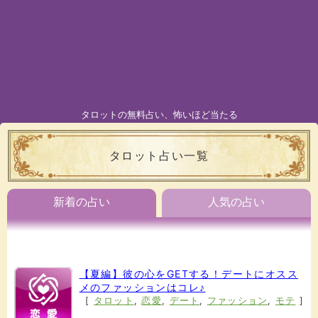
タロットの無料占い、怖いほど当たる
タロット占い一覧
新着の占い
人気の占い
【夏編】彼の心をGETする！デートにオスス
メのファッションはコレ♪
[
タロット
,
恋愛
,
デート
,
ファッション
,
モテ
]