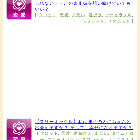
しれない・・このまま彼を想い続けていても
いい？
[
タロット
,
恋愛
,
片想い
,
選択肢
,
ツーオラクル
,
スプレッド
,
リクエスト
]
【スリーオラクル】私は運命の人にちゃんと
出会えますか？ そして、幸せになれますか？
[
タロット
,
恋愛
,
運命の人
,
出会い
,
タイムアロ
ー
,
スリーオラクル
,
スプレッド
,
リクエスト
]