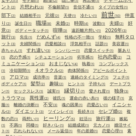
女子力
モテ期
隠し事
再出発
(1)
(1)
(2)
(1)
(1)
ント
片想われ
不倫願望
音信不通
タイプの女性
(2)
(3)
(1)
(1)
(1)
前世
部下
元彼
仲直
結婚相手
天使
冷たい
(2)
(1)
(2)
(1)
(1)
(10)
職場
り
未婚
時期
夫婦
好
誕生日
波動
(2)
(1)
(8)
(2)
(4)
(1)
(2)
意
喧嘩
2026年
ボディータッチ
遠距離片想い
(2)
(1)
(3)
(1)
(3)
旅行
だめんず
無料タロ
先生
性格の不一致
学校
(3)
(1)
(4)
(1)
(1)
ット
夫婦関係
恋愛相談
浮気相手
話題
美容運
(3)
(1)
(1)
(1)
(1)
(1)
すれ違い
赤ちゃん
シンパシー
恋愛スイッチ
脈あり
(1)
(3)
(1)
(1)
社内恋愛
コ
恋の予感
シチュエーション
劣等感
(1)
(1)
(1)
(1)
(2)
ミュニケーション
おまじない
執着
コンプレックス
(2)
(4)
(1)
４オラクル
冷却期間
肉体関係
アピールポイント
(1)
(1)
(2)
(1)
アロマ
成功率
音楽
連絡のタイミング
フェチ
(1)
(3)
(1)
(1)
(1)
(1)
髪型
趣味
ボディケア
ヒント
子持ち
デートプラ
(1)
(2)
(2)
(1)
(1)
縁切り
独身
ン
セックスレス
誠実
愛され度
(1)
(1)
(1)
(7)
(1)
(3)
トラウマ
異性運
彼氏
運命の赤い糸
彼の様子
克
(3)
(2)
(1)
(1)
(1)
不安
イニシャ
服
離婚の決断
魂の因果
恋愛占い
(1)
(1)
(3)
(1)
(1)
ル
ダイエット
セレブ婚
ツインレイ
長続き
複
(2)
(3)
(1)
(1)
(2)
ヒーリング
旅行運
数の恋
両想い
妊活
嫉妬
(1)
(1)
(5)
(1)
(2)
不満
同棲
好きバレ
結婚成就
元カノ
婚活サイ
(1)
(1)
(1)
(1)
(1)
(1)
ト
忘れられない
メール返信
年の差婚
恋愛心理
素
(1)
(1)
(1)
(1)
(1)