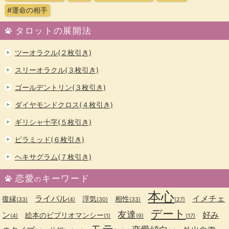
#運命の相手
タロットの展開法
ツーオラクル(２枚引き)
スリーオラクル(３枚引き)
ゴールデントリン(３枚引き)
ダイヤモンドクロス(４枚引き)
ギリシャ十字(５枚引き)
ピラミッド(６枚引き)
ヘキサグラム(７枚引き)
恋愛
キーワード
の
本心
ライバル
イメチェ
復縁
浮気
相性
(33)
(4)
(30)
(33)
(27)
デート
友達
ン
好み
絵本のビブリオマンシー
(4)
(1)
(9)
(17)
モテ