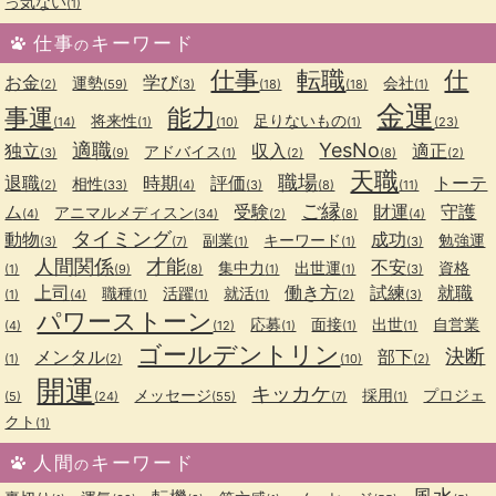
っ気ない
(1)
仕事
キーワード
の
仕事
転職
仕
お金
学び
運勢
会社
(2)
(59)
(3)
(18)
(18)
(1)
金運
事運
能力
将来性
足りないもの
(14)
(1)
(10)
(1)
(23)
適職
YesNo
独立
収入
適正
アドバイス
(3)
(9)
(1)
(2)
(8)
(2)
天職
職場
退職
時期
評価
トーテ
相性
(2)
(33)
(4)
(3)
(8)
(11)
ご縁
ム
受験
財運
守護
アニマルメディスン
(4)
(34)
(2)
(8)
(4)
タイミング
動物
成功
副業
キーワード
勉強運
(3)
(7)
(1)
(1)
(3)
人間関係
才能
不安
集中力
出世運
資格
(1)
(9)
(8)
(1)
(1)
(3)
上司
働き方
試練
就職
職種
活躍
就活
(1)
(4)
(1)
(1)
(1)
(2)
(3)
パワーストーン
応募
面接
出世
自営業
(4)
(12)
(1)
(1)
(1)
ゴールデントリン
決断
メンタル
部下
(1)
(2)
(10)
(2)
開運
キッカケ
メッセージ
採用
プロジェ
(5)
(24)
(55)
(7)
(1)
クト
(1)
人間
キーワード
の