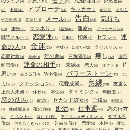
恋愛傾向
のタイプ
外出自粛
片想い
(4)
(117)
(18)
(9)
アプローチ
キッカケ
不倫
宿命
あやふ
(3)
(31)
(14)
(7)
(1)
告白
メール
気持ち
やな関係
見切り
(1)
(1)
(12)
(24)
マンネリ
運命
運勢
結婚
メッセージ
(19)
(59)
(5)
(40)
(9)
(55)
恋愛運
運
印象
セフレ
既読スルー
二股
(2)
(15)
(1)
(5)
(5)
金運
命の人
クリスマス
生徒
出会い
(13)
(23)
(1)
(72)
(4)
癒し
年の差
恋愛対象
三角関係
遠距
再会
(3)
(1)
(8)
(2)
(12)
運命の相手
未練
片
離恋愛
恋人
オクテ
(4)
(12)
(8)
(4)
(1)
パワーストーン
思い
W不倫
元
会える日
(6)
(1)
(4)
(12)
良縁
ファッション
恋愛成就
カレ
友達以
(2)
(5)
(7)
(20)
タイミング
上恋人未満
休日
本命
年齢差
(4)
(3)
(4)
(7)
(2)
恋の進展
セカンド彼女
ご縁
欲望
外国人
(12)
(1)
(7)
(8)
婚活
仕事運
恋の行方
夜の顔
離婚相談
(1)
(1)
(3)
(18)
(14)
イベント
ダブル不
縁むすび
アニマルメディスン
(6)
(2)
(1)
(34)
倫
告白失敗
恋愛
本性
付き合うきっかけ
運気
(2)
(1)
(3)
(4)
(3)
ライン
魅力
あきらめ
友達の彼氏
告白された
(32)
(1)
(3)
(1)
(1)