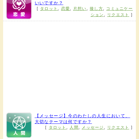
いいですか？
[
タロット
,
恋愛
,
片想い
,
接し方
,
コミュニケー
ション
,
リクエスト
]
【メッセージ】今のわたしの人生において、
大切なテーマは何ですか？
[
タロット
,
人間
,
メッセージ
,
リクエスト
]