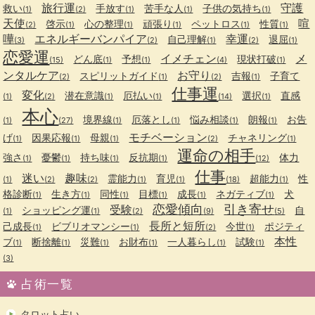
旅行運
守護
救い
手放す
苦手な人
子供の気持ち
(1)
(2)
(1)
(1)
(1)
天使
喧
啓示
心の整理
頑張り
ペットロス
性質
(2)
(1)
(1)
(1)
(1)
(1)
嘩
エネルギーバンパイア
幸運
自己理解
退屈
(3)
(2)
(1)
(2)
(1)
恋愛運
イメチェン
メ
どん底
予想
現状打破
(15)
(1)
(1)
(4)
(1)
ンタルケア
お守り
スピリットガイド
吉報
子育て
(2)
(1)
(2)
(1)
仕事運
変化
潜在意識
厄払い
選択
直感
(1)
(2)
(1)
(1)
(14)
(1)
本心
境界線
厄落とし
悩み相談
朗報
お告
(1)
(27)
(1)
(1)
(1)
(1)
モチベーション
げ
因果応報
母親
チャネリング
(1)
(1)
(1)
(2)
(1)
運命の相手
強さ
憂鬱
持ち味
反抗期
体力
(1)
(1)
(1)
(1)
(12)
仕事
迷い
趣味
霊能力
育児
超能力
性
(1)
(2)
(2)
(1)
(1)
(18)
(1)
格診断
生き方
同性
目標
成長
ネガティブ
犬
(1)
(1)
(1)
(1)
(1)
(1)
恋愛傾向
引き寄せ
受験
ショッピング運
自
(1)
(1)
(2)
(9)
(5)
長所と短所
己成長
ビブリオマンシー
今世
ポジティ
(1)
(1)
(2)
(1)
本性
ブ
断捨離
災難
お財布
一人暮らし
試験
(1)
(1)
(1)
(1)
(1)
(1)
(3)
占術一覧
タロット占い