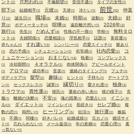
ント
片想われ
不倫願望
音信不通
タイプの女性
(2)
(3)
(1)
(1)
(1)
前世
部下
元彼
仲直
結婚相手
天使
冷たい
(2)
(1)
(2)
(1)
(1)
(10)
職場
り
未婚
時期
夫婦
好
誕生日
波動
(2)
(1)
(8)
(2)
(4)
(1)
(2)
意
喧嘩
2026年
ボディータッチ
遠距離片想い
(2)
(1)
(3)
(1)
(3)
旅行
だめんず
無料タロ
先生
性格の不一致
学校
(3)
(1)
(4)
(1)
(1)
ット
夫婦関係
恋愛相談
浮気相手
話題
美容運
(3)
(1)
(1)
(1)
(1)
(1)
すれ違い
赤ちゃん
シンパシー
恋愛スイッチ
脈あり
(1)
(3)
(1)
(1)
社内恋愛
コ
恋の予感
シチュエーション
劣等感
(1)
(1)
(1)
(1)
(2)
ミュニケーション
おまじない
執着
コンプレックス
(2)
(4)
(1)
４オラクル
冷却期間
肉体関係
アピールポイント
(1)
(1)
(2)
(1)
アロマ
成功率
音楽
連絡のタイミング
フェチ
(1)
(3)
(1)
(1)
(1)
(1)
髪型
趣味
ボディケア
ヒント
子持ち
デートプラ
(1)
(2)
(2)
(1)
(1)
縁切り
独身
ン
セックスレス
誠実
愛され度
(1)
(1)
(1)
(7)
(1)
(3)
トラウマ
異性運
彼氏
運命の赤い糸
彼の様子
克
(3)
(2)
(1)
(1)
(1)
不安
イニシャ
服
離婚の決断
魂の因果
恋愛占い
(1)
(1)
(3)
(1)
(1)
ル
ダイエット
セレブ婚
ツインレイ
長続き
複
(2)
(3)
(1)
(1)
(2)
ヒーリング
旅行運
数の恋
両想い
妊活
嫉妬
(1)
(1)
(5)
(1)
(2)
不満
同棲
好きバレ
結婚成就
元カノ
婚活サイ
(1)
(1)
(1)
(1)
(1)
(1)
ト
忘れられない
メール返信
年の差婚
恋愛心理
素
(1)
(1)
(1)
(1)
(1)
っ気ない
(1)