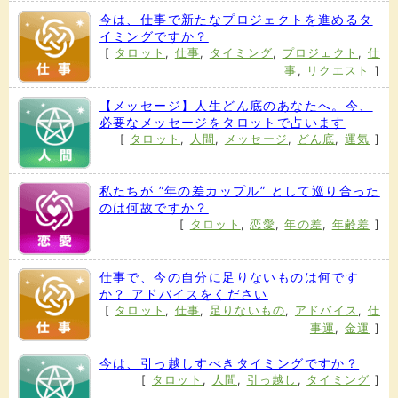
今は、仕事で新たなプロジェクトを進めるタ
イミングですか？
[
タロット
,
仕事
,
タイミング
,
プロジェクト
,
仕
事
,
リクエスト
]
【メッセージ】人生どん底のあなたへ。今、
必要なメッセージをタロットで占います
[
タロット
,
人間
,
メッセージ
,
どん底
,
運気
]
私たちが ”年の差カップル” として巡り合った
のは何故ですか？
[
タロット
,
恋愛
,
年の差
,
年齢差
]
仕事で、今の自分に足りないものは何です
か？ アドバイスをください
[
タロット
,
仕事
,
足りないもの
,
アドバイス
,
仕
事運
,
金運
]
今は、引っ越しすべきタイミングですか？
[
タロット
,
人間
,
引っ越し
,
タイミング
]