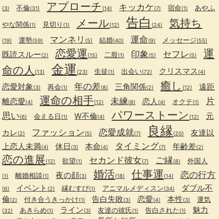
アプローチ
キッカケ
不倫
宿命
あやふ
(3)
(31)
(14)
(7)
(1)
告白
メール
気持ち
やな関係
見切り
(1)
(1)
(12)
(24)
マンネリ
運命
運勢
結婚
メッセージ
(19)
(59)
(5)
(40)
(9)
(55)
恋愛運
運
印象
セフレ
既読スルー
二股
(2)
(15)
(1)
(5)
(5)
金運
命の人
クリスマス
生徒
出会い
(13)
(23)
(1)
(72)
(4)
癒し
年の差
恋愛対象
三角関係
遠距
再会
(3)
(1)
(8)
(2)
(12)
運命の相手
未練
片
離恋愛
恋人
オクテ
(4)
(12)
(8)
(4)
(1)
パワーストーン
思い
W不倫
元
会える日
(6)
(1)
(4)
(12)
良縁
ファッション
恋愛成就
カレ
友達以
(2)
(5)
(7)
(20)
タイミング
上恋人未満
休日
本命
年齢差
(4)
(3)
(4)
(7)
(2)
恋の進展
セカンド彼女
ご縁
欲望
外国人
(12)
(1)
(7)
(8)
婚活
仕事運
恋の行方
夜の顔
離婚相談
(1)
(1)
(3)
(18)
(14)
イベント
ダブル不
縁むすび
アニマルメディスン
(6)
(2)
(1)
(34)
倫
告白失敗
恋愛
本性
付き合うきっかけ
運気
(2)
(1)
(3)
(4)
(3)
ライン
魅力
あきらめ
友達の彼氏
告白された
(32)
(1)
(3)
(1)
(1)