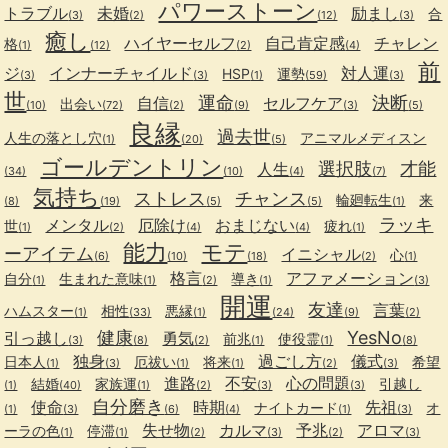
パワーストーン
トラブル
未婚
励まし
合
(3)
(2)
(12)
(3)
癒し
ハイヤーセルフ
自己肯定感
チャレン
格
(1)
(12)
(2)
(4)
前
ジ
インナーチャイルド
対人運
HSP
運勢
(3)
(3)
(1)
(59)
(3)
世
運命
決断
自信
セルフケア
出会い
(10)
(72)
(2)
(9)
(3)
(5)
良縁
過去世
人生の落とし穴
アニマルメディスン
(1)
(20)
(5)
ゴールデントリン
選択肢
才能
人生
(34)
(10)
(4)
(7)
気持ち
ストレス
チャンス
輪廻転生
来
(8)
(19)
(5)
(5)
(1)
ラッキ
メンタル
厄除け
おまじない
世
疲れ
(1)
(2)
(4)
(4)
(1)
能力
モテ
ーアイテム
イニシャル
心
(6)
(10)
(18)
(2)
(1)
格言
アファメーション
自分
生まれた意味
導き
(1)
(1)
(2)
(1)
(3)
開運
友達
言葉
ハムスター
相性
悪縁
(1)
(33)
(1)
(24)
(9)
(2)
健康
YesNo
引っ越し
勇気
前兆
使役霊
(3)
(8)
(2)
(1)
(1)
(8)
独身
過ごし方
儀式
日本人
厄祓い
将来
希望
(1)
(3)
(1)
(1)
(2)
(3)
進路
不安
心の問題
結婚
家族運
引越し
(1)
(40)
(1)
(2)
(3)
(3)
自分磨き
使命
時期
先祖
ナイトカード
オ
(1)
(3)
(6)
(4)
(1)
(3)
失せ物
カルマ
予兆
アロマ
ーラの色
停滞
(1)
(1)
(2)
(3)
(2)
(3)