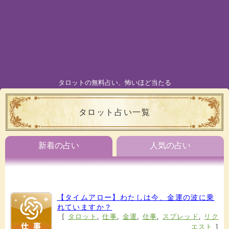
タロットの無料占い、怖いほど当たる
タロット占い一覧
新着の占い
人気の占い
【タイムアロー】わたしは今、金運の波に乗
れていますか？
[
タロット
,
仕事
,
金運
,
仕事
,
スプレッド
,
リク
エスト
]