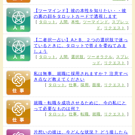
【ツーマインド】彼の本性を知りたい・・彼
の裏の顔をタロットカードで透視します
[
タロット
,
人間
,
本性
,
ツーマインド
,
スプレッ
ド
,
リクエスト
]
【二者択一占い】AとB、２つの選択肢で迷っ
ているときに。タロットで答えを委ねてみま
しょう
[
タロット
,
人間
,
選択肢
,
ツーオラクル
,
スプレ
ッド
,
リクエスト
]
私は無事、就職に採用されますか？ 注意すべ
き点など教えてください
[
タロット
,
仕事
,
採用
,
面接
,
リクエスト
]
就職・転職を成功させるために、今の私にと
って必要なものは何？
[
タロット
,
仕事
,
転職
,
就職
,
リクエスト
]
片想いの彼は、今どんな状況？ どう接したら