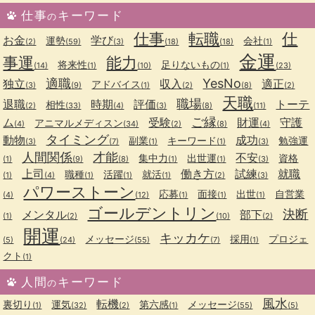
仕事
キーワード
の
仕事
転職
仕
お金
学び
運勢
会社
(2)
(59)
(3)
(18)
(18)
(1)
金運
事運
能力
将来性
足りないもの
(14)
(1)
(10)
(1)
(23)
適職
YesNo
独立
収入
適正
アドバイス
(3)
(9)
(1)
(2)
(8)
(2)
天職
職場
退職
時期
評価
トーテ
相性
(2)
(33)
(4)
(3)
(8)
(11)
ご縁
ム
受験
財運
守護
アニマルメディスン
(4)
(34)
(2)
(8)
(4)
タイミング
動物
成功
副業
キーワード
勉強運
(3)
(7)
(1)
(1)
(3)
人間関係
才能
不安
集中力
出世運
資格
(1)
(9)
(8)
(1)
(1)
(3)
上司
働き方
試練
就職
職種
活躍
就活
(1)
(4)
(1)
(1)
(1)
(2)
(3)
パワーストーン
応募
面接
出世
自営業
(4)
(12)
(1)
(1)
(1)
ゴールデントリン
決断
メンタル
部下
(1)
(2)
(10)
(2)
開運
キッカケ
メッセージ
採用
プロジェ
(5)
(24)
(55)
(7)
(1)
クト
(1)
人間
キーワード
の
風水
転機
裏切り
運気
第六感
メッセージ
(1)
(32)
(2)
(1)
(55)
(5)