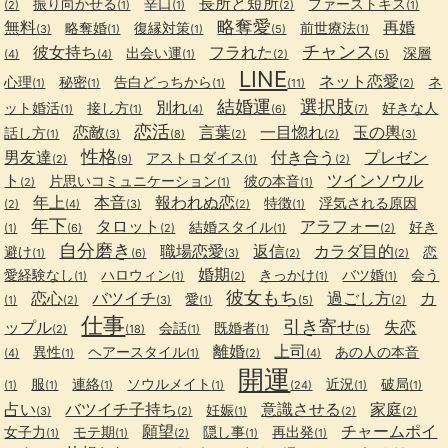
長所と短所
振り向かせる
辛口
ファーストキス
(2)
(1)
(1)
(2)
(1)
略奪愛
無料
再婚
略奪婚
復縁対策
前世療法
(3)
(1)
(1)
(5)
(1)
チャンス
彼女持ち
フラれた
出会い運
深層
(4)
(4)
(1)
(2)
(5)
LINE
ネット恋愛
心理
秘密
告白どっちから
ネ
(1)
(1)
(1)
(11)
(2)
結婚運
選択肢
別れ
ット婚活
接し方
好きな人
(1)
(1)
(4)
(6)
(7)
恋活
恋敵
言葉
一目惚れ
玉の輿
話し方
(1)
(3)
(8)
(2)
(2)
(3)
性格
男友達
付き合う
プレゼン
アストロダイス
(2)
(9)
(1)
(2)
ト
ツインソウル
片思いコミュニケーション
彼の本音
(2)
(1)
(1)
年上
本音
報われぬ恋
特徴
浮気される原因
(2)
(4)
(3)
(2)
(1)
年下
タロット
アラフォー
結婚スタイル
好き
(1)
(6)
(2)
(1)
(2)
自分磨き
職場恋愛
返信
カラダ目的
避け
恋
(1)
(6)
(3)
(2)
(2)
婚期
愛経験なし
ハロウィン
きっかけ
バツ婚
会う
(1)
(1)
(2)
(1)
(1)
彼女もち
恋心
バツイチ
過ごし方
カ
愛
(1)
(2)
(3)
(1)
(5)
(2)
仕事
引き寄せ
ップル
失恋
会話
既婚者
(2)
(18)
(1)
(1)
(5)
離婚
上司
異性
ヘアースタイル
あの人の本音
(4)
(1)
(1)
(2)
(4)
開運
服
連絡
ソウルメイト
近況
破局
(1)
(1)
(1)
(1)
(24)
(1)
(1)
占い
バツイチ子持ち
意識させる
家庭
妊娠
(3)
(2)
(1)
(2)
(2)
願望
チャームポイ
女子力
モテ期
隠し事
再出発
(1)
(1)
(2)
(1)
(1)