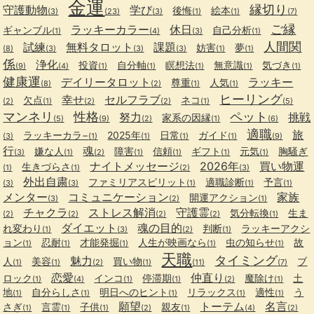
金運
縁切り
守護動物
学び
後悔
絵本
(3)
(23)
(3)
(1)
(1)
(7)
ご縁
ラッキーカラー
休日
ギャンブル
自己分析
(1)
(4)
(3)
(1)
人間関
試練
無料タロット
課題
妨害
夢
(8)
(3)
(3)
(3)
(1)
(1)
係
浄化
投資
自分軸
瞑想法
無意識
気づき
(9)
(4)
(1)
(1)
(1)
(1)
(1)
健康運
デイリータロット
ラッキー
尊重
人気
(8)
(2)
(1)
(1)
ヒーリング
幸せ
セルフラブ
欠点
ネコ
(2)
(1)
(2)
(2)
(1)
(5)
マンネリ
性格
ペット
努力
挑戦
家系の因縁
(5)
(9)
(2)
(1)
(6)
適職
旅
ラッキーカラ−
2025年
日常
ガイド
(3)
(1)
(1)
(1)
(1)
(9)
行
魂
嫌な人
障害
信頼
ギフト
元気
胸騒ぎ
(3)
(1)
(2)
(1)
(1)
(1)
(1)
ナイトメッセージ
2026年
買い物運
生きづらさ
(1)
(1)
(2)
(3)
外出自粛
ファミリアスピリット
適職診断
予言
(3)
(3)
(1)
(1)
(1)
メンター
コミュニケーション
家族
開運アクション
(3)
(2)
(1)
チャクラ
ストレス解消
守護霊
気分転換
生ま
(2)
(2)
(2)
(2)
(1)
ダイエット
魂の目的
れ変わり
判断
ラッキーアクシ
(1)
(3)
(2)
(1)
ョン
忍耐
才能発掘
人生が映画なら
虫の知らせ
故
(1)
(1)
(1)
(1)
(1)
天職
タイミング
魅力
人
美容
買い物
ブ
(1)
(1)
(2)
(1)
(11)
(7)
恋愛
仲直り
ロック
インコ
停滞期
魔除け
土
(1)
(4)
(1)
(1)
(2)
(1)
地
自分らしさ
明日へのヒント
リラックス
適性
う
(1)
(1)
(1)
(1)
(1)
願望
トーテム
名言
さぎ
言霊
子供
親友
(1)
(1)
(1)
(2)
(1)
(4)
(2)