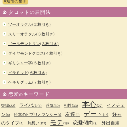
#運命の相手
タロットの展開法
ツーオラクル(２枚引き)
スリーオラクル(３枚引き)
ゴールデントリン(３枚引き)
ダイヤモンドクロス(４枚引き)
ギリシャ十字(５枚引き)
ピラミッド(６枚引き)
ヘキサグラム(７枚引き)
恋愛
キーワード
の
本心
ライバル
イメチェ
復縁
浮気
相性
(33)
(4)
(30)
(33)
(27)
デート
友達
ン
好み
絵本のビブリオマンシー
(4)
(1)
(9)
(17)
モテ
恋愛傾向
のタイプ
外出自粛
片想い
(4)
(117)
(18)
(9)