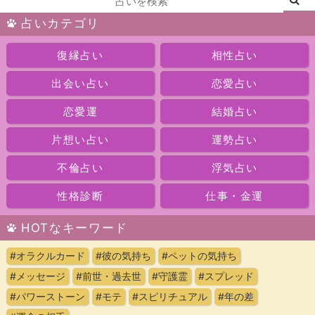
占いカテゴリ
復縁占い
相性占い
出会い占い
恋愛占い
恋愛運
結婚占い
片想い占い
運勢占い
不倫占い
浮気占い
性格診断
仕事・金運
HOTなキーワード
#オラクルカード
#彼の気持ち
#ペットの気持ち
#メッセージ
#前世・過去世
#守護霊
#スプレッド
#パワーストーン
#モテ
#スピリチュアル
#年の差