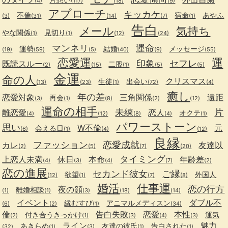
(4)
(117)
(18)
(9)
アプローチ
キッカケ
不倫
宿命
あやふ
(3)
(31)
(14)
(7)
(1)
告白
メール
気持ち
やな関係
見切り
(1)
(1)
(12)
(24)
マンネリ
運命
運勢
結婚
メッセージ
(19)
(59)
(5)
(40)
(9)
(55)
恋愛運
運
印象
セフレ
既読スルー
二股
(2)
(15)
(1)
(5)
(5)
金運
命の人
クリスマス
生徒
出会い
(13)
(23)
(1)
(72)
(4)
癒し
年の差
恋愛対象
三角関係
遠距
再会
(3)
(1)
(8)
(2)
(12)
運命の相手
未練
片
離恋愛
恋人
オクテ
(4)
(12)
(8)
(4)
(1)
パワーストーン
思い
W不倫
元
会える日
(6)
(1)
(4)
(12)
良縁
ファッション
恋愛成就
カレ
友達以
(2)
(5)
(7)
(20)
タイミング
上恋人未満
休日
本命
年齢差
(4)
(3)
(4)
(7)
(2)
恋の進展
セカンド彼女
ご縁
欲望
外国人
(12)
(1)
(7)
(8)
婚活
仕事運
恋の行方
夜の顔
離婚相談
(1)
(1)
(3)
(18)
(14)
イベント
ダブル不
縁むすび
アニマルメディスン
(6)
(2)
(1)
(34)
倫
告白失敗
恋愛
本性
付き合うきっかけ
運気
(2)
(1)
(3)
(4)
(3)
ライン
魅力
あきらめ
友達の彼氏
告白された
(32)
(1)
(3)
(1)
(1)