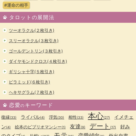
#運命の相手
タロットの展開法
ツーオラクル(２枚引き)
スリーオラクル(３枚引き)
ゴールデントリン(３枚引き)
ダイヤモンドクロス(４枚引き)
ギリシャ十字(５枚引き)
ピラミッド(６枚引き)
ヘキサグラム(７枚引き)
恋愛
キーワード
の
本心
ライバル
イメチェ
復縁
浮気
相性
(33)
(4)
(30)
(33)
(27)
デート
友達
ン
好み
絵本のビブリオマンシー
(4)
(1)
(9)
(17)
モテ
恋愛傾向
のタイプ
外出自粛
片想い