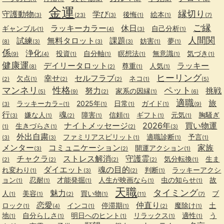
金運
縁切り
守護動物
学び
後悔
絵本
(3)
(23)
(3)
(1)
(1)
(7)
ご縁
ラッキーカラー
休日
ギャンブル
自己分析
(1)
(4)
(3)
(1)
人間関
試練
無料タロット
課題
妨害
夢
(8)
(3)
(3)
(3)
(1)
(1)
係
浄化
投資
自分軸
瞑想法
無意識
気づき
(9)
(4)
(1)
(1)
(1)
(1)
(1)
健康運
デイリータロット
ラッキー
尊重
人気
(8)
(2)
(1)
(1)
ヒーリング
幸せ
セルフラブ
欠点
ネコ
(2)
(1)
(2)
(2)
(1)
(5)
マンネリ
性格
ペット
努力
挑戦
家系の因縁
(5)
(9)
(2)
(1)
(6)
適職
旅
ラッキーカラ−
2025年
日常
ガイド
(3)
(1)
(1)
(1)
(1)
(9)
行
魂
嫌な人
障害
信頼
ギフト
元気
胸騒ぎ
(3)
(1)
(2)
(1)
(1)
(1)
(1)
ナイトメッセージ
2026年
買い物運
生きづらさ
(1)
(1)
(2)
(3)
外出自粛
ファミリアスピリット
適職診断
予言
(3)
(3)
(1)
(1)
(1)
メンター
コミュニケーション
家族
開運アクション
(3)
(2)
(1)
チャクラ
ストレス解消
守護霊
気分転換
生ま
(2)
(2)
(2)
(2)
(1)
ダイエット
魂の目的
れ変わり
判断
ラッキーアクシ
(1)
(3)
(2)
(1)
ョン
忍耐
才能発掘
人生が映画なら
虫の知らせ
故
(1)
(1)
(1)
(1)
(1)
天職
タイミング
魅力
人
美容
買い物
ブ
(1)
(1)
(2)
(1)
(11)
(7)
恋愛
仲直り
ロック
インコ
停滞期
魔除け
土
(1)
(4)
(1)
(1)
(2)
(1)
地
自分らしさ
明日へのヒント
リラックス
適性
う
(1)
(1)
(1)
(1)
(1)