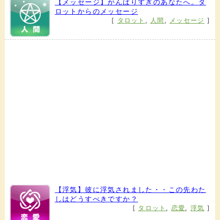
【メッセージ】がんばりすぎのあなたへ。タ
ロットからのメッセージ
[
タロット
,
人間
,
メッセージ
]
【浮気】彼に浮気されました・・この先わた
しはどうすべきですか？
[
タロット
,
恋愛
,
浮気
]