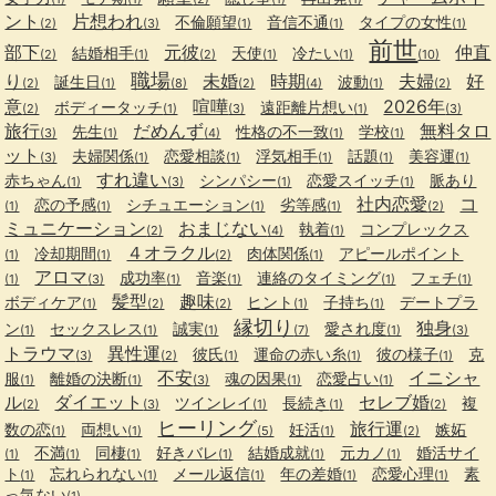
ント
片想われ
不倫願望
音信不通
タイプの女性
(2)
(3)
(1)
(1)
(1)
前世
部下
元彼
仲直
結婚相手
天使
冷たい
(2)
(1)
(2)
(1)
(1)
(10)
職場
り
未婚
時期
夫婦
好
誕生日
波動
(2)
(1)
(8)
(2)
(4)
(1)
(2)
意
喧嘩
2026年
ボディータッチ
遠距離片想い
(2)
(1)
(3)
(1)
(3)
旅行
だめんず
無料タロ
先生
性格の不一致
学校
(3)
(1)
(4)
(1)
(1)
ット
夫婦関係
恋愛相談
浮気相手
話題
美容運
(3)
(1)
(1)
(1)
(1)
(1)
すれ違い
赤ちゃん
シンパシー
恋愛スイッチ
脈あり
(1)
(3)
(1)
(1)
社内恋愛
コ
恋の予感
シチュエーション
劣等感
(1)
(1)
(1)
(1)
(2)
ミュニケーション
おまじない
執着
コンプレックス
(2)
(4)
(1)
４オラクル
冷却期間
肉体関係
アピールポイント
(1)
(1)
(2)
(1)
アロマ
成功率
音楽
連絡のタイミング
フェチ
(1)
(3)
(1)
(1)
(1)
(1)
髪型
趣味
ボディケア
ヒント
子持ち
デートプラ
(1)
(2)
(2)
(1)
(1)
縁切り
独身
ン
セックスレス
誠実
愛され度
(1)
(1)
(1)
(7)
(1)
(3)
トラウマ
異性運
彼氏
運命の赤い糸
彼の様子
克
(3)
(2)
(1)
(1)
(1)
不安
イニシャ
服
離婚の決断
魂の因果
恋愛占い
(1)
(1)
(3)
(1)
(1)
ル
ダイエット
セレブ婚
ツインレイ
長続き
複
(2)
(3)
(1)
(1)
(2)
ヒーリング
旅行運
数の恋
両想い
妊活
嫉妬
(1)
(1)
(5)
(1)
(2)
不満
同棲
好きバレ
結婚成就
元カノ
婚活サイ
(1)
(1)
(1)
(1)
(1)
(1)
ト
忘れられない
メール返信
年の差婚
恋愛心理
素
(1)
(1)
(1)
(1)
(1)
っ気ない
(1)