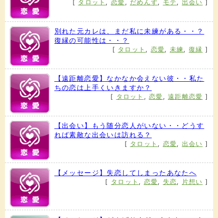
[
タロット
,
恋愛
,
だめんず
,
モテ
,
出会い
]
別れた元カレは、まだ私に未練がある・・？
復縁の可能性は・・？
[
タロット
,
恋愛
,
未練
,
復縁
]
【遠距離恋愛】なかなか会えない彼・・私た
ちの恋は上手くいきますか？
[
タロット
,
恋愛
,
遠距離恋愛
]
【出会い】もう随分恋人がいない・・どうす
れば素敵な出会いは訪れる？
[
タロット
,
恋愛
,
出会い
]
【メッセージ】失恋してしまったあなたへ
[
タロット
,
恋愛
,
失恋
,
片想い
]