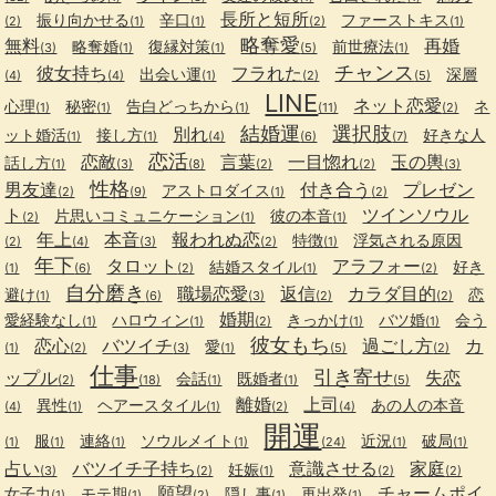
長所と短所
振り向かせる
辛口
ファーストキス
(2)
(1)
(1)
(2)
(1)
略奪愛
無料
再婚
略奪婚
復縁対策
前世療法
(3)
(1)
(1)
(5)
(1)
チャンス
彼女持ち
フラれた
出会い運
深層
(4)
(4)
(1)
(2)
(5)
LINE
ネット恋愛
心理
秘密
告白どっちから
ネ
(1)
(1)
(1)
(11)
(2)
結婚運
選択肢
別れ
ット婚活
接し方
好きな人
(1)
(1)
(4)
(6)
(7)
恋活
恋敵
言葉
一目惚れ
玉の輿
話し方
(1)
(3)
(8)
(2)
(2)
(3)
性格
男友達
付き合う
プレゼン
アストロダイス
(2)
(9)
(1)
(2)
ト
ツインソウル
片思いコミュニケーション
彼の本音
(2)
(1)
(1)
年上
本音
報われぬ恋
特徴
浮気される原因
(2)
(4)
(3)
(2)
(1)
年下
タロット
アラフォー
結婚スタイル
好き
(1)
(6)
(2)
(1)
(2)
自分磨き
職場恋愛
返信
カラダ目的
避け
恋
(1)
(6)
(3)
(2)
(2)
婚期
愛経験なし
ハロウィン
きっかけ
バツ婚
会う
(1)
(1)
(2)
(1)
(1)
彼女もち
恋心
バツイチ
過ごし方
カ
愛
(1)
(2)
(3)
(1)
(5)
(2)
仕事
引き寄せ
ップル
失恋
会話
既婚者
(2)
(18)
(1)
(1)
(5)
離婚
上司
異性
ヘアースタイル
あの人の本音
(4)
(1)
(1)
(2)
(4)
開運
服
連絡
ソウルメイト
近況
破局
(1)
(1)
(1)
(1)
(24)
(1)
(1)
占い
バツイチ子持ち
意識させる
家庭
妊娠
(3)
(2)
(1)
(2)
(2)
願望
チャームポイ
女子力
モテ期
隠し事
再出発
(1)
(1)
(2)
(1)
(1)