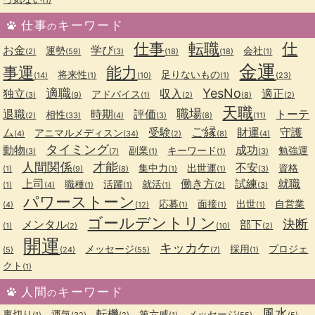
仕事
キーワード
の
仕事
転職
仕
お金
学び
運勢
会社
(2)
(59)
(3)
(18)
(18)
(1)
金運
事運
能力
将来性
足りないもの
(14)
(1)
(10)
(1)
(23)
適職
YesNo
独立
収入
適正
アドバイス
(3)
(9)
(1)
(2)
(8)
(2)
天職
職場
退職
時期
評価
トーテ
相性
(2)
(33)
(4)
(3)
(8)
(11)
ご縁
ム
受験
財運
守護
アニマルメディスン
(4)
(34)
(2)
(8)
(4)
タイミング
動物
成功
副業
キーワード
勉強運
(3)
(7)
(1)
(1)
(3)
人間関係
才能
不安
集中力
出世運
資格
(1)
(9)
(8)
(1)
(1)
(3)
上司
働き方
試練
就職
職種
活躍
就活
(1)
(4)
(1)
(1)
(1)
(2)
(3)
パワーストーン
応募
面接
出世
自営業
(4)
(12)
(1)
(1)
(1)
ゴールデントリン
決断
メンタル
部下
(1)
(2)
(10)
(2)
開運
キッカケ
メッセージ
採用
プロジェ
(5)
(24)
(55)
(7)
(1)
クト
(1)
人間
キーワード
の
風水
転機
裏切り
運気
第六感
メッセージ
(1)
(32)
(2)
(1)
(55)
(5)