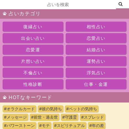
占いカテゴリ
復縁占い
相性占い
出会い占い
恋愛占い
恋愛運
結婚占い
片想い占い
運勢占い
不倫占い
浮気占い
性格診断
仕事・金運
HOTなキーワード
#オラクルカード
#彼の気持ち
#ペットの気持ち
#メッセージ
#前世・過去世
#守護霊
#スプレッド
#パワーストーン
#モテ
#スピリチュアル
#年の差