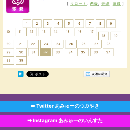
[
タロット
,
恋愛
,
未練
,
復縁
]
<< Prev
1
2
3
4
5
6
7
8
9
10
11
12
13
14
15
16
17
18
19
20
21
22
23
24
25
26
27
28
32
29
30
31
33
34
35
36
37
Next >>
38
39
➡️ Twitter あみゅーのつぶやき
➡️ Instagram あみゅーのいんすた