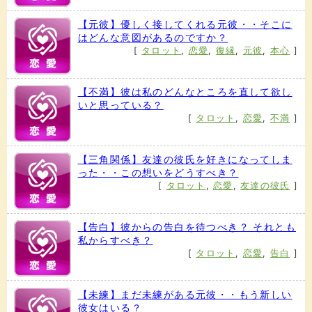
【元彼】優しく接してくれる元彼・・そこに
はどんな意図があるのですか？
[
タロット
,
恋愛
,
復縁
,
元彼
,
本心
]
【不満】彼は私のどんなところを直して欲し
いと思っている？
[
タロット
,
恋愛
,
不満
]
【三角関係】友達の彼氏を好きになってしま
った・・この想いをどうすべき？
[
タロット
,
恋愛
,
友達の彼氏
]
【告白】彼からの告白を待つべき？ それとも
私からすべき？
[
タロット
,
恋愛
,
告白
]
【未練】まだ未練がある元彼・・もう新しい
彼女はいる？