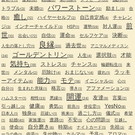
パワーストーン
トラブル
未婚
励まし
合
(3)
(2)
(12)
(3)
癒し
ハイヤーセルフ
自己肯定感
チャレン
格
(1)
(12)
(2)
(4)
前
ジ
インナーチャイルド
対人運
HSP
運勢
(3)
(3)
(1)
(59)
(3)
世
運命
決断
自信
セルフケア
出会い
(10)
(72)
(2)
(9)
(3)
(5)
良縁
過去世
人生の落とし穴
アニマルメディスン
(1)
(20)
(5)
ゴールデントリン
選択肢
才能
人生
(34)
(10)
(4)
(7)
気持ち
ストレス
チャンス
輪廻転生
来
(8)
(19)
(5)
(5)
(1)
ラッキ
メンタル
厄除け
おまじない
世
疲れ
(1)
(2)
(4)
(4)
(1)
能力
モテ
ーアイテム
イニシャル
心
(6)
(10)
(18)
(2)
(1)
格言
アファメーション
自分
生まれた意味
導き
(1)
(1)
(2)
(1)
(3)
開運
友達
言葉
ハムスター
相性
悪縁
(1)
(33)
(1)
(24)
(9)
(2)
健康
YesNo
引っ越し
勇気
前兆
使役霊
(3)
(8)
(2)
(1)
(1)
(8)
独身
過ごし方
儀式
日本人
厄祓い
将来
希望
(1)
(3)
(1)
(1)
(2)
(3)
進路
不安
心の問題
結婚
家族運
引越し
(1)
(40)
(1)
(2)
(3)
(3)
自分磨き
使命
時期
先祖
ナイトカード
オ
(1)
(3)
(6)
(4)
(1)
(3)
失せ物
カルマ
予兆
アロマ
ーラの色
停滞
(1)
(1)
(2)
(3)
(2)
(3)