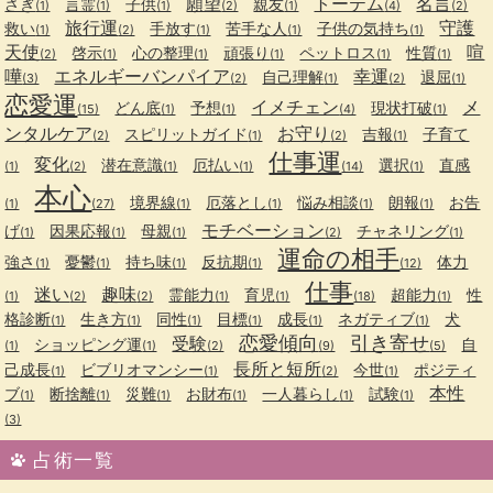
願望
トーテム
名言
さぎ
言霊
子供
親友
(1)
(1)
(1)
(2)
(1)
(4)
(2)
旅行運
守護
救い
手放す
苦手な人
子供の気持ち
(1)
(2)
(1)
(1)
(1)
天使
喧
啓示
心の整理
頑張り
ペットロス
性質
(2)
(1)
(1)
(1)
(1)
(1)
嘩
エネルギーバンパイア
幸運
自己理解
退屈
(3)
(2)
(1)
(2)
(1)
恋愛運
イメチェン
メ
どん底
予想
現状打破
(15)
(1)
(1)
(4)
(1)
ンタルケア
お守り
スピリットガイド
吉報
子育て
(2)
(1)
(2)
(1)
仕事運
変化
潜在意識
厄払い
選択
直感
(1)
(2)
(1)
(1)
(14)
(1)
本心
境界線
厄落とし
悩み相談
朗報
お告
(1)
(27)
(1)
(1)
(1)
(1)
モチベーション
げ
因果応報
母親
チャネリング
(1)
(1)
(1)
(2)
(1)
運命の相手
強さ
憂鬱
持ち味
反抗期
体力
(1)
(1)
(1)
(1)
(12)
仕事
迷い
趣味
霊能力
育児
超能力
性
(1)
(2)
(2)
(1)
(1)
(18)
(1)
格診断
生き方
同性
目標
成長
ネガティブ
犬
(1)
(1)
(1)
(1)
(1)
(1)
恋愛傾向
引き寄せ
受験
ショッピング運
自
(1)
(1)
(2)
(9)
(5)
長所と短所
己成長
ビブリオマンシー
今世
ポジティ
(1)
(1)
(2)
(1)
本性
ブ
断捨離
災難
お財布
一人暮らし
試験
(1)
(1)
(1)
(1)
(1)
(1)
(3)
占術一覧