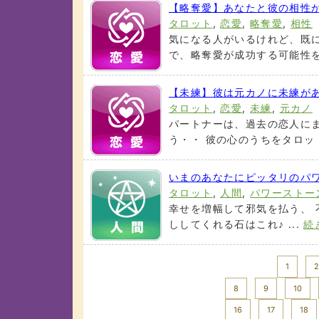
【略奪愛】あなたと彼の相性
タロット
,
恋愛
,
略奪愛
,
相性
気になる人がいるけれど、既
で、略奪愛が成功する可能性を導
【未練】彼は元カノに未練が
タロット
,
恋愛
,
未練
,
元カノ
パートナーは、過去の恋人に
う・・ 彼の心のうちをタロット
いまのあなたにピッタリのパ
タロット
,
人間
,
パワーストー
幸せを増幅して邪気を払う、 
ししてくれる石はこれ♪ ...
続
<< Prev
1
2
8
9
10
16
17
18