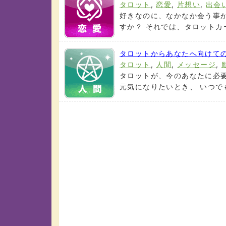
タロット
,
恋愛
,
片想い
,
出会
好きなのに、なかなか会う事
すか？ それでは、タロットカー
タロットからあなたへ向けて
タロット
,
人間
,
メッセージ
,
タロットが、今のあなたに必
元気になりたいとき、 いつでも