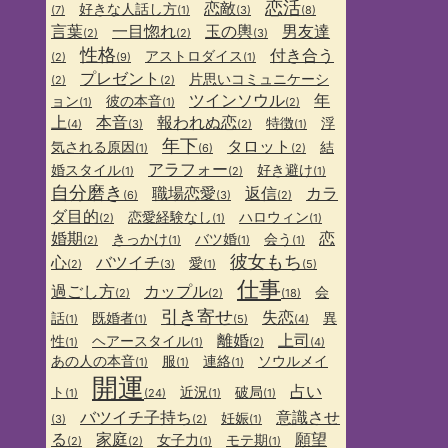
恋活
恋敵
好きな人話し方
(7)
(1)
(3)
(8)
言葉
一目惚れ
玉の輿
男友達
(2)
(2)
(3)
性格
付き合う
アストロダイス
(2)
(9)
(1)
プレゼント
片思いコミュニケーシ
(2)
(2)
ツインソウル
年
ョン
彼の本音
(1)
(1)
(2)
上
本音
報われぬ恋
特徴
浮
(4)
(3)
(2)
(1)
年下
タロット
気される原因
結
(1)
(6)
(2)
アラフォー
婚スタイル
好き避け
(1)
(2)
(1)
自分磨き
職場恋愛
返信
カラ
(6)
(3)
(2)
ダ目的
恋愛経験なし
ハロウィン
(2)
(1)
(1)
婚期
恋
きっかけ
バツ婚
会う
(2)
(1)
(1)
(1)
彼女もち
心
バツイチ
愛
(2)
(3)
(1)
(5)
仕事
過ごし方
カップル
会
(2)
(2)
(18)
引き寄せ
失恋
話
既婚者
異
(1)
(1)
(5)
(4)
離婚
上司
性
ヘアースタイル
(1)
(1)
(2)
(4)
あの人の本音
服
連絡
ソウルメイ
(1)
(1)
(1)
開運
占い
ト
近況
破局
(1)
(24)
(1)
(1)
バツイチ子持ち
意識させ
妊娠
(3)
(2)
(1)
る
家庭
願望
女子力
モテ期
(2)
(2)
(1)
(1)