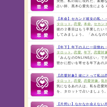
突然、私の前に現れた、素敵
占い師、黒木心愛先生による 本
【本命】セカンド彼女の私・
タロット
,
恋愛
,
本命
,
セカン
彼の２番目はもう卒業したい
してみましょう。 「みんなのONL
【年下】年下の人に一目惚れ
タロット
,
恋愛
,
年下
,
恋愛対
「みんなのONLINE占い」で
密かに想いを寄せる年下あの人に
【恋愛対象】彼にとって私は
タロット
,
恋愛
,
恋愛対象
,
気
気になるあの人は、私を恋愛
を、タロットで占いましょう。 
【片想い】なかなか会えない