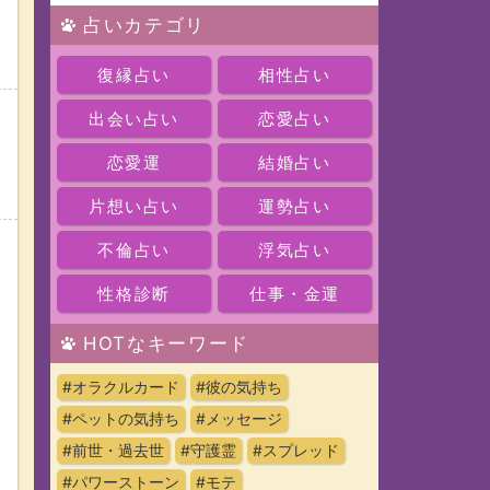
占いカテゴリ
復縁占い
相性占い
出会い占い
恋愛占い
恋愛運
結婚占い
片想い占い
運勢占い
不倫占い
浮気占い
性格診断
仕事・金運
HOTなキーワード
#オラクルカード
#彼の気持ち
#ペットの気持ち
#メッセージ
#前世・過去世
#守護霊
#スプレッド
#パワーストーン
#モテ