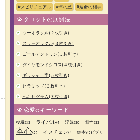
#スピリチュアル
#年の差
#運命の相手
タロットの展開法
ツーオラクル(２枚引き)
スリーオラクル(３枚引き)
ゴールデントリン(３枚引き)
ダイヤモンドクロス(４枚引き)
ギリシャ十字(５枚引き)
ピラミッド(６枚引き)
ヘキサグラム(７枚引き)
恋愛
キーワード
の
ライバル
復縁
浮気
相性
(33)
(4)
(30)
(33)
本心
イメチェン
絵本のビブリ
(27)
(4)