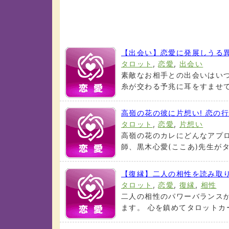
【出会い】恋愛に発展しうる
タロット
,
恋愛
,
出会い
素敵なお相手との出会いはいつ
糸が交わる予兆に耳をすませてく
高嶺の花の彼に片想い! 恋の
タロット
,
恋愛
,
片想い
高嶺の花のカレにどんなアプロ
師、黒木心愛(ここあ)先生がタロ
【復縁】二人の相性を読み取
タロット
,
恋愛
,
復縁
,
相性
二人の相性のパワーバランス
ます。 心を鎮めてタロットカー