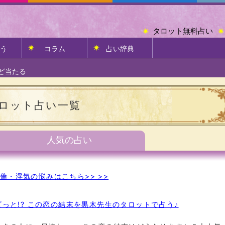
タロット無料占い
う
コラム
占い辞典
ど当たる
ロット占い一覧
人気の占い
倫・浮気の悩みはこちら>> >>
っと!? この恋の結末を黒木先生のタロットで占う♪