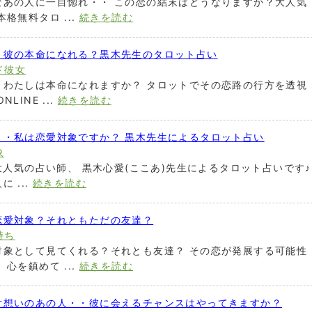
なあの人に一目惚れ・・ この恋の結末はどうなりますか？大人気
格無料タロ ...
続きを読む
・彼の本命になれる？黒木先生のタロット占い
ド彼女
！わたしは本命になれますか？ タロットでその恋路の行方を透視
INE ...
続きを読む
・・私は恋愛対象ですか？ 黒木先生によるタロット占い
象
大人気の占い師、 黒木心愛(ここあ)先生によるタロット占いです♪
 ...
続きを読む
恋愛対象？それともただの友達？
持ち
対象として見てくれる？それとも友達？ その恋が発展する可能性
心を鎮めて ...
続きを読む
片想いのあの人・・彼に会えるチャンスはやってきますか？