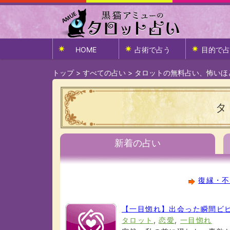
HOME
占術で占う
目的で占
トップ
>
すべての占い
>
タロットの無料占い、怖いほ
タ
新着の占い
復縁・不
【一目惚れ】出会った瞬間ビビ
タロット
,
恋愛
,
一目惚れ