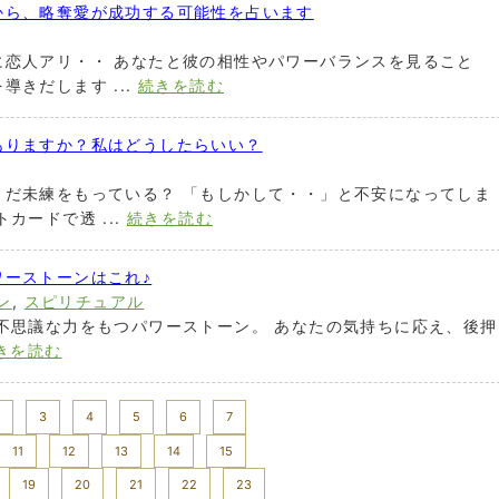
から、略奪愛が成功する可能性を占います
に恋人アリ・・ あなたと彼の相性やパワーバランスを見ること
きだします ...
続きを読む
ありますか？私はどうしたらいい？
まだ未練をもっている？ 「もしかして・・」と不安になってしま
カードで透 ...
続きを読む
ワーストーンはこれ♪
ン
,
スピリチュアル
不思議な力をもつパワーストーン。 あなたの気持ちに応え、後押
きを読む
3
4
5
6
7
11
12
13
14
15
19
20
21
22
23