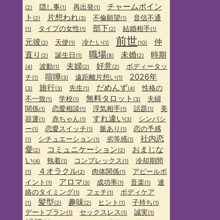
チャームポイン
隠し事
再出発
(2)
(1)
(1)
ト
片想われ
不倫願望
音信不通
(2)
(3)
(1)
部下
タイプの女性
結婚相手
(1)
(1)
(2)
(1)
前世
元彼
仲
天使
冷たい
(2)
(1)
(1)
(10)
職場
直り
未婚
時期
誕生日
(2)
(1)
(8)
(2)
夫婦
好意
波動
ボディータッ
(4)
(1)
(2)
(2)
喧嘩
2026年
チ
遠距離片想い
(1)
(3)
(1)
旅行
だめんず
先生
性格の
(3)
(3)
(1)
(4)
無料タロット
不一致
学校
夫婦
(1)
(1)
(3)
関係
恋愛相談
浮気相手
話題
美
(1)
(1)
(1)
(1)
すれ違い
容運
赤ちゃん
シンパシ
(1)
(1)
(3)
ー
恋愛スイッチ
脈あり
恋の予感
(1)
(1)
(1)
社内恋
シチュエーション
劣等感
(1)
(1)
(1)
愛
コミュニケーション
おまじな
(2)
(2)
い
執着
コンプレックス
冷却期間
(4)
(1)
(1)
４オラクル
肉体関係
アピールポ
(1)
(2)
(1)
アロマ
イント
成功率
音楽
連
(1)
(3)
(1)
(1)
絡のタイミング
フェチ
ボディケア
(1)
(1)
髪型
趣味
ヒント
子持ち
(1)
(2)
(2)
(1)
(1)
デートプラン
セックスレス
誠実
(1)
(1)
(1)