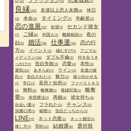
ファッション
恋愛成就
レ
(2)
(5)
(7)
良縁
友達以上恋人未満
休日
(20)
(4)
タイミング
本命
年齢差
(3)
(4)
(7)
(2)
恋の進展
セカンド彼女
欲望
(12)
(1)
ご縁
夜の
外国人
離婚相談
(7)
(8)
(1)
(1)
婚活
仕事運
恋の行
顔
(3)
(18)
(14)
方
イベント
縁むすび
アニマル
(6)
(2)
(1)
ダブル不倫
メディスン
付き合うき
(34)
(2)
告白失敗
恋愛
本性
っかけ
(1)
(3)
(4)
(3)
ライン
運気
あきらめ
友達の彼
(32)
(1)
(3)
魅力
氏
告白された
振り向かせる
(1)
(1)
(2)
長所と短所
辛口
ファーストキス
(1)
(1)
(2)
略奪
無料
略奪婚
復縁対策
(1)
(3)
(1)
(1)
愛
再婚
彼女持ち
前世療法
(5)
(1)
(4)
(4)
チャンス
フラれた
出会い運
(1)
(2)
(5)
深層心理
秘密
告白どっちから
(1)
(1)
(1)
LINE
ネット恋愛
ネット婚活
(11)
(2)
(1)
結婚運
選択肢
別れ
接し方
(1)
(4)
(6)