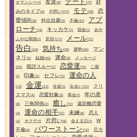
デート
友達
好
オマンシー
(1)
(9)
(17)
モテ
恋
みのタイプ
片想い
(4)
(117)
(18)
アプ
愛傾向
外出自粛
不倫
(9)
(3)
(31)
ローチ
キッカケ
宿命
あや
(14)
(7)
(1)
メール
ふやな関係
見切り
(1)
(1)
(12)
告白
気持ち
マン
運勢
(24)
(19)
(59)
ネリ
運命
結婚
メッセージ
(5)
(40)
(9)
恋愛運
既読スルー
二股
(55)
(2)
(15)
運命の人
印象
セフレ
(1)
(5)
(5)
金運
クリ
生徒
出会い
(13)
(23)
(1)
(72)
年の差
スマス
恋愛対象
再会
(4)
(3)
(1)
癒し
三角関係
遠距離恋愛
(8)
(2)
(12)
運命の相手
未練
恋人
(4)
(12)
(8)
片思い
W
オクテ
会える日
(4)
(1)
(6)
(1)
パワーストーン
不倫
元カ
(4)
(12)