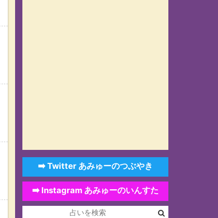
➡️ Twitter あみゅーのつぶやき
➡️ Instagram あみゅーのいんすた