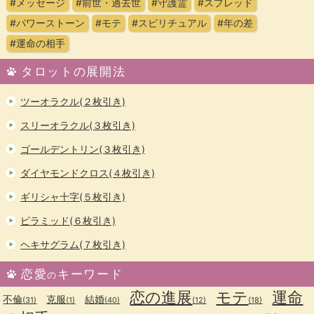
#メッセージ
#前世・過去世
#守護霊
#スプレッド
#パワーストーン
#モテ
#スピリチュアル
#年の差
#運命の相手
タロットの展開法
ツーオラクル(２枚引き)
スリーオラクル(３枚引き)
ゴールデントリン(３枚引き)
ダイヤモンドクロス(４枚引き)
ギリシャ十字(５枚引き)
ピラミッド(６枚引き)
ヘキサグラム(７枚引き)
恋愛
キーワード
の
恋の進展
モテ
運命
不倫
克服
結婚
(31)
(1)
(40)
(12)
(18)