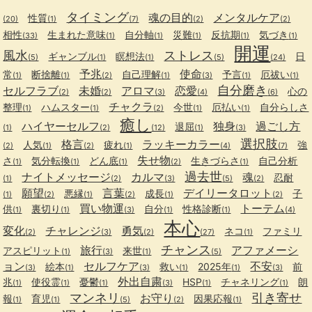
タイミング
魂の目的
メンタルケア
性質
(20)
(1)
(7)
(2)
(2)
相性
生まれた意味
自分軸
災難
反抗期
気づき
(33)
(1)
(1)
(1)
(1)
(1)
開運
風水
ストレス
ギャンブル
瞑想法
日
(5)
(1)
(1)
(5)
(24)
予兆
使命
常
断捨離
自己理解
予言
厄祓い
(1)
(1)
(2)
(1)
(3)
(1)
(1)
自分磨き
セルフラブ
未婚
アロマ
恋愛
心の
(2)
(2)
(3)
(4)
(6)
チャクラ
整理
ハムスター
今世
厄払い
自分らしさ
(1)
(1)
(2)
(1)
(1)
癒し
ハイヤーセルフ
独身
過ごし方
退屈
(1)
(2)
(12)
(1)
(3)
選択肢
格言
ラッキーカラー
人気
疲れ
強
(2)
(1)
(2)
(1)
(4)
(7)
失せ物
さ
気分転換
どん底
生きづらさ
自己分析
(1)
(1)
(1)
(2)
(1)
過去世
ナイトメッセージ
カルマ
魂
忍耐
(1)
(2)
(3)
(5)
(2)
願望
言葉
デイリータロット
悪縁
成長
子
(1)
(2)
(1)
(2)
(1)
(2)
買い物運
トーテム
供
裏切り
自分
性格診断
(1)
(1)
(3)
(1)
(1)
(4)
本心
変化
チャレンジ
勇気
ネコ
ファミリ
(2)
(3)
(2)
(27)
(1)
チャンス
旅行
アファメーシ
アスピリット
来世
(1)
(3)
(1)
(5)
ョン
セルフケア
不安
絵本
救い
2025年
前
(3)
(1)
(3)
(1)
(1)
(3)
外出自粛
兆
使役霊
憂鬱
HSP
チャネリング
朗
(1)
(1)
(1)
(3)
(1)
(1)
マンネリ
引き寄せ
お守り
報
育児
因果応報
(1)
(1)
(5)
(2)
(1)