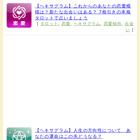
【ヘキサグラム】これからのあなたの恋愛模
様は？新たな出会いはある？ 7枚引きの本格
タロットで占いましょう
[
タロット
,
恋愛
,
ヘキサグラム
,
恋愛傾向
,
出会
い
]
【ヘキサグラム】人生の方向性について あ
なたの運命はこの先どうなる？