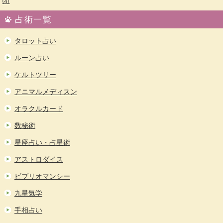
(4)
占術一覧
タロット占い
ルーン占い
ケルトツリー
アニマルメディスン
オラクルカード
数秘術
星座占い・占星術
アストロダイス
ビブリオマンシー
九星気学
手相占い