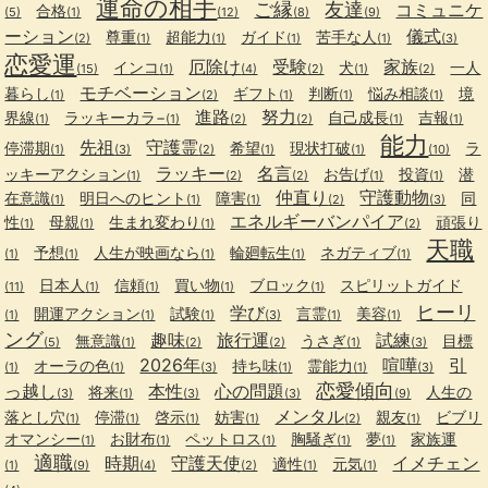
運命の相手
ご縁
友達
コミュニケ
合格
(5)
(1)
(12)
(8)
(9)
ーション
儀式
尊重
超能力
ガイド
苦手な人
(2)
(1)
(1)
(1)
(1)
(3)
恋愛運
厄除け
受験
家族
インコ
犬
一人
(15)
(1)
(4)
(2)
(1)
(2)
モチベーション
暮らし
ギフト
判断
悩み相談
境
(1)
(2)
(1)
(1)
(1)
進路
努力
界線
ラッキーカラ−
自己成長
吉報
(1)
(1)
(2)
(2)
(1)
(1)
能力
先祖
守護霊
停滞期
希望
現状打破
ラ
(1)
(3)
(2)
(1)
(1)
(10)
ラッキー
名言
ッキーアクション
お告げ
投資
潜
(1)
(2)
(2)
(1)
(1)
仲直り
守護動物
在意識
明日へのヒント
障害
同
(1)
(1)
(1)
(2)
(3)
エネルギーバンパイア
性
母親
生まれ変わり
頑張り
(1)
(1)
(1)
(2)
天職
予想
人生が映画なら
輪廻転生
ネガティブ
(1)
(1)
(1)
(1)
(1)
日本人
信頼
買い物
ブロック
スピリットガイド
(11)
(1)
(1)
(1)
(1)
ヒーリ
学び
開運アクション
試験
言霊
美容
(1)
(1)
(1)
(3)
(1)
(1)
ング
趣味
旅行運
試練
無意識
うさぎ
目標
(5)
(1)
(2)
(2)
(1)
(3)
2026年
喧嘩
引
オーラの色
持ち味
霊能力
(1)
(1)
(3)
(1)
(1)
(3)
恋愛傾向
っ越し
本性
心の問題
将来
人生の
(3)
(1)
(3)
(3)
(9)
メンタル
落とし穴
停滞
啓示
妨害
親友
ビブリ
(1)
(1)
(1)
(1)
(2)
(1)
オマンシー
お財布
ペットロス
胸騒ぎ
夢
家族運
(1)
(1)
(1)
(1)
(1)
適職
時期
守護天使
イメチェン
適性
元気
(1)
(9)
(4)
(2)
(1)
(1)