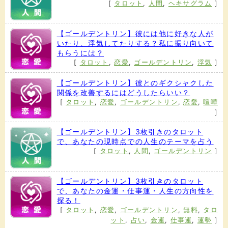
[
タロット
,
人間
,
ヘキサグラム
]
【ゴールデントリン】彼には他に好きな人が
いたり、浮気してたりする？私に振り向いて
もらうには？
[
タロット
,
恋愛
,
ゴールデントリン
,
浮気
]
【ゴールデントリン】彼とのギクシャクした
関係を改善するにはどうしたらいい？
[
タロット
,
恋愛
,
ゴールデントリン
,
恋愛
,
喧嘩
]
【ゴールデントリン】3枚引きのタロット
で、あなたの現時点での人生のテーマを占う
[
タロット
,
人間
,
ゴールデントリン
]
【ゴールデントリン】3枚引きのタロット
で、あなたの金運・仕事運・人生の方向性を
探る！
[
タロット
,
恋愛
,
ゴールデントリン
,
無料
,
タロ
ット
,
占い
,
金運
,
仕事運
,
運勢
]