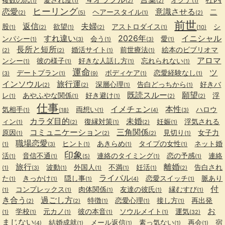
(1)
(1)
(2)
(2)
(1)
ヒーリング
恋愛
意識させる
ヘアースタイル
二
(2)
(5)
(1)
(2)
前世
返信
夫婦
股
欲望
アストロダイス
シ
(1)
(2)
(1)
(2)
(1)
(10)
すれ違い
2026年
イニシャル
ンパシー
会う
愛
(1)
(3)
(1)
(3)
(1)
長所と短所
婚活サイト
前世療法
絵本のビブリオマ
(2)
(2)
(1)
(1)
アロマ
ンシー
彼の様子
好きな人話し方
忘れられない
(1)
(1)
(1)
(1)
運命
ツ
デートプラン
ボディケア
恋愛経験なし
(3)
(1)
(9)
(1)
(1)
インソウル
旅行運
深層心理
告白どっちから
好きバ
(2)
(2)
(1)
(1)
既読スルー
願望
レ
あやふやな関係
好き避け
浮
(1)
(1)
(1)
(2)
(2)
仕事
イメチェン
本性
気相手
両想い
ハロウ
(1)
(18)
(1)
(4)
(3)
カラダ目的
未婚
ィン
復縁対策
妊娠
浮気される
(1)
(2)
(1)
(2)
(1)
コミュニケーション
三角関係
原因
見切り
女子力
(1)
(2)
(2)
(1)
職場恋愛
ヒント
あきらめ
タイプの女性
ネット婚
(1)
(3)
(1)
(1)
(1)
印象
活
音信不通
連絡のタイミング
恋の予感
連絡
(1)
(1)
(5)
(1)
(1)
旅行
離婚
波動
外国人
不満
妊活
告白され
(1)
(3)
(1)
(1)
(1)
(1)
(2)
ライバル
た
きっかけ
隠し事
恋愛スイッチ
脈あり
(1)
(1)
(1)
(4)
(1)
付
コンプレックス
肉体関係
友達の彼氏
縁むすび
(1)
(1)
(1)
(1)
(1)
き合う
過ごし方
特徴
恋愛心理
接し方
再出発
(2)
(2)
(1)
(1)
(1)
お
学校
元カノ
彼の本音
ソウルメイト
運気
(1)
(1)
(1)
(1)
(1)
(32)
まじない
結婚成就
メール返信
素っ気ない
再会
宿
(4)
(1)
(1)
(1)
(1)