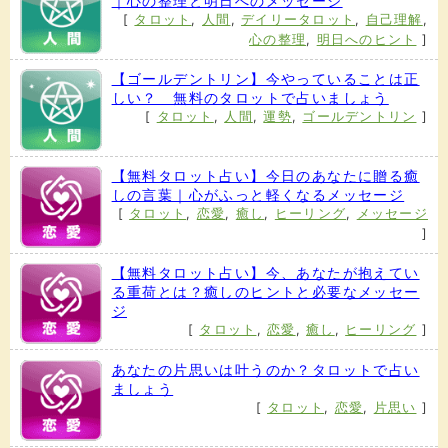
｜心の整理と明日へのメッセージ
[
タロット
,
人間
,
デイリータロット
,
自己理解
,
心の整理
,
明日へのヒント
]
【ゴールデントリン】今やっていることは正
しい？ 無料のタロットで占いましょう
[
タロット
,
人間
,
運勢
,
ゴールデントリン
]
【無料タロット占い】今日のあなたに贈る癒
しの言葉｜心がふっと軽くなるメッセージ
[
タロット
,
恋愛
,
癒し
,
ヒーリング
,
メッセージ
]
【無料タロット占い】今、あなたが抱えてい
る重荷とは？癒しのヒントと必要なメッセー
ジ
[
タロット
,
恋愛
,
癒し
,
ヒーリング
]
あなたの片思いは叶うのか？タロットで占い
ましょう
[
タロット
,
恋愛
,
片思い
]