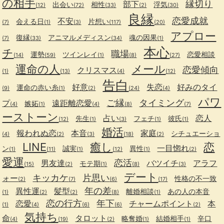
の相手
縁切り
部下
出会い
相性
浮気
(12)
(72)
(33)
(2)
(30)
良縁
恋愛成就
不安
会える日
片想い
(7)
(1)
(3)
(117)
(20)
アプロー
復縁
アニマルメディスン
魂の因果
(7)
(33)
(34)
(1)
本心
チ
職場
運勢
ツインレイ
恋愛相談
(14)
(59)
(1)
(8)
(27)
運命の人
メール
恋愛傾向
クリスマス
(1)
(13)
(4)
(12)
告白
好意
失恋
好みのタイ
運命の赤い糸
(9)
(1)
(2)
(24)
(4)
パワ
ご縁
タイミング
プ
遠距離恋愛
嫉妬
(4)
(1)
(4)
(8)
(7)
ーストーン
占い
恋人
先生
フェチ
彼氏
(12)
(1)
(3)
(1)
(1)
婚活
報われぬ恋
本音
家庭
シチュエーショ
(4)
(2)
(3)
(18)
(2)
LINE
癒し
恋
一目惚れ
ン
誠実
異性
(1)
(11)
(1)
(12)
(1)
(2)
愛運
恋活
男友達
バツイチ
アラフ
モテ期
(15)
(2)
(1)
(8)
(3)
デート
キッカケ
片思い
ォー
性格の不一致
(2)
(7)
(6)
(17)
年の差
異性運
髪型
離婚相談
あの人の本音
(1)
(2)
(2)
(8)
(1)
恋の行方
年下
恋愛
チャームポイント
本
(1)
(4)
(6)
(6)
(2)
気持ち
命
タロット
略奪婚
結婚相手
辛口
(4)
(19)
(2)
(1)
(1)