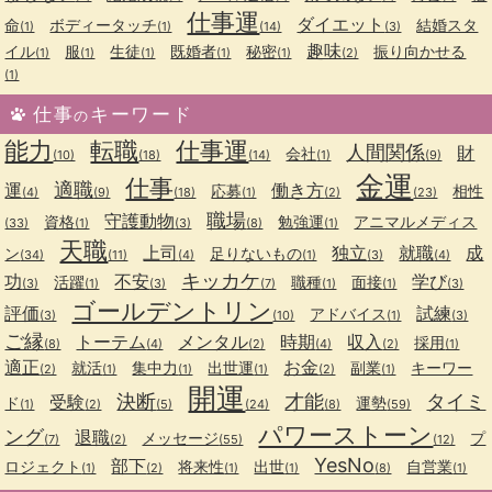
仕事運
ダイエット
命
ボディータッチ
結婚スタ
(1)
(1)
(14)
(3)
趣味
イル
服
生徒
既婚者
秘密
振り向かせる
(1)
(1)
(1)
(1)
(1)
(2)
(1)
仕事
キーワード
の
能力
転職
仕事運
人間関係
財
会社
(10)
(18)
(14)
(1)
(9)
金運
仕事
適職
運
働き方
応募
相性
(4)
(9)
(18)
(1)
(2)
(23)
職場
守護動物
資格
勉強運
アニマルメディス
(33)
(1)
(3)
(8)
(1)
天職
上司
独立
就職
成
ン
足りないもの
(34)
(11)
(4)
(1)
(3)
(4)
キッカケ
功
不安
学び
活躍
職種
面接
(3)
(1)
(3)
(7)
(1)
(1)
(3)
ゴールデントリン
評価
試練
アドバイス
(3)
(10)
(1)
(3)
ご縁
トーテム
メンタル
時期
収入
採用
(8)
(4)
(2)
(4)
(2)
(1)
適正
お金
就活
集中力
出世運
副業
キーワー
(2)
(1)
(1)
(1)
(2)
(1)
開運
決断
才能
タイミ
受験
ド
運勢
(1)
(2)
(5)
(24)
(8)
(59)
パワーストーン
ング
退職
メッセージ
プ
(7)
(2)
(55)
(12)
YesNo
部下
ロジェクト
将来性
出世
自営業
(1)
(2)
(1)
(1)
(8)
(1)