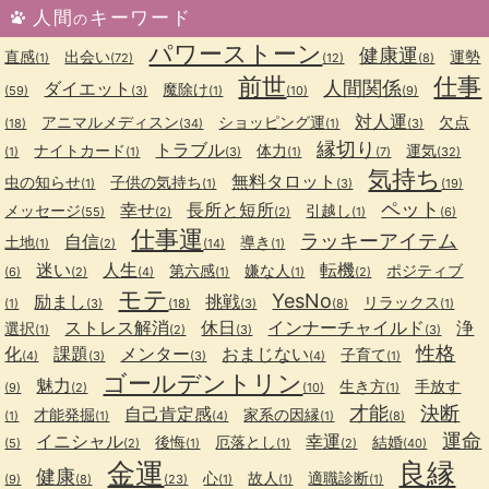
人間
キーワード
の
パワーストーン
健康運
直感
出会い
運勢
(1)
(72)
(12)
(8)
前世
仕事
人間関係
ダイエット
魔除け
(59)
(3)
(1)
(10)
(9)
対人運
アニマルメディスン
ショッピング運
欠点
(18)
(34)
(1)
(3)
縁切り
トラブル
ナイトカード
体力
運気
(1)
(1)
(3)
(1)
(7)
(32)
気持ち
無料タロット
虫の知らせ
子供の気持ち
(1)
(1)
(3)
(19)
ペット
幸せ
長所と短所
メッセージ
引越し
(55)
(2)
(2)
(1)
(6)
仕事運
ラッキーアイテム
自信
土地
導き
(1)
(2)
(14)
(1)
迷い
人生
転機
第六感
嫌な人
ポジティブ
(6)
(2)
(4)
(1)
(1)
(2)
モテ
YesNo
励まし
挑戦
リラックス
(1)
(3)
(18)
(3)
(8)
(1)
ストレス解消
休日
インナーチャイルド
浄
選択
(1)
(2)
(3)
(3)
性格
化
課題
メンター
おまじない
子育て
(4)
(3)
(3)
(4)
(1)
ゴールデントリン
魅力
生き方
手放す
(9)
(2)
(10)
(1)
才能
決断
自己肯定感
才能発掘
家系の因縁
(1)
(1)
(4)
(1)
(8)
運命
イニシャル
幸運
後悔
厄落とし
結婚
(5)
(2)
(1)
(1)
(2)
(40)
金運
良縁
健康
心
故人
適職診断
(9)
(8)
(23)
(1)
(1)
(1)