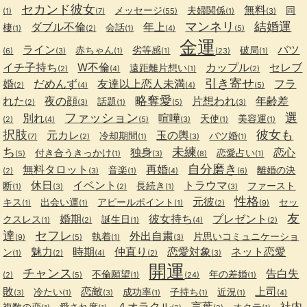
セカンド彼女
無料
メッセージ
夫婦関係
同
(1)
(7)
(55)
(1)
(3)
マンネリ
結婚運
ダブル不倫
年上
棲
会話
(1)
(2)
(1)
(4)
(5)
金運
ライン
バツ
赤ちゃん
劣等感
破局
(6)
(3)
(1)
(1)
(23)
(1)
イチ子持ち
W不倫
カップル
セレブ
遠距離片想い
(2)
(4)
(1)
(2)
引き寄せ
婚
だめんず
友達以上恋人未満
フラ
(2)
(4)
(4)
(5)
略奪愛
れた
夜の顔
片想われ
年齢差
話題
(2)
(3)
(1)
(5)
(3)
ファッション
選
別れ
喧嘩
天使
美容運
(2)
(4)
(5)
(3)
(1)
(1)
択肢
彼女も
元カレ
玉の輿
冷却期間
バツ婚
(7)
(2)
(1)
(3)
(1)
ち
未練
独身
恋心
付き合うきっかけ
恋愛占い
(5)
(1)
(3)
(8)
(1)
自分磨き
無料タロット
再婚
音楽
離婚の決
(2)
(3)
(1)
(4)
(6)
休日
イベント
トラウマ
断
長続き
ファースト
(1)
(3)
(2)
(1)
(3)
性格
元彼
キス
出会い運
アピールポイント
セッ
(1)
(1)
(1)
(2)
(9)
友
婚期
彼女持ち
プレゼント
クスレス
誕生日
(1)
(2)
(1)
(4)
(2)
達
セフレ
外出自粛
執着
片思いコミュニケーショ
(9)
(5)
(1)
(3)
魅力
時期
仲直り
恋愛対象
ネット恋愛
ン
(1)
(2)
(4)
(2)
(3)
開運
チャンス
告白失
不倫願望
年の差婚
(2)
(5)
(1)
(24)
(1)
敗
恋敵
上司
冷たい
成功率
子持ち
近況
(3)
(1)
(3)
(1)
(1)
(1)
(4)
４オラクル
言葉
社内
複数の恋
愛され度
オクテ