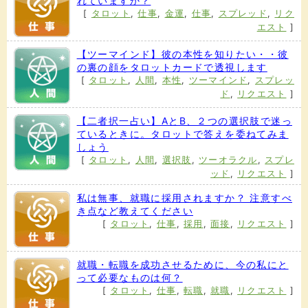
れていますか？
[
タロット
,
仕事
,
金運
,
仕事
,
スプレッド
,
リク
エスト
]
【ツーマインド】彼の本性を知りたい・・彼
の裏の顔をタロットカードで透視します
[
タロット
,
人間
,
本性
,
ツーマインド
,
スプレッ
ド
,
リクエスト
]
【二者択一占い】AとB、２つの選択肢で迷っ
ているときに。タロットで答えを委ねてみま
しょう
[
タロット
,
人間
,
選択肢
,
ツーオラクル
,
スプレ
ッド
,
リクエスト
]
私は無事、就職に採用されますか？ 注意すべ
き点など教えてください
[
タロット
,
仕事
,
採用
,
面接
,
リクエスト
]
就職・転職を成功させるために、今の私にと
って必要なものは何？
[
タロット
,
仕事
,
転職
,
就職
,
リクエスト
]