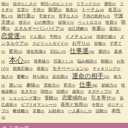
地
自分らしさ
明日へのヒント
リラックス
適性
う
(1)
(1)
(1)
(1)
(1)
願望
トーテム
名言
さぎ
言霊
子供
親友
(1)
(1)
(1)
(2)
(1)
(4)
(2)
旅行運
守護
救い
手放す
苦手な人
子供の気持ち
(1)
(2)
(1)
(1)
(1)
天使
喧
啓示
心の整理
頑張り
ペットロス
性質
(2)
(1)
(1)
(1)
(1)
(1)
嘩
エネルギーバンパイア
幸運
自己理解
退屈
(3)
(2)
(1)
(2)
(1)
恋愛運
イメチェン
メ
どん底
予想
現状打破
(15)
(1)
(1)
(4)
(1)
ンタルケア
お守り
スピリットガイド
吉報
子育て
(2)
(1)
(2)
(1)
仕事運
変化
潜在意識
厄払い
選択
直感
(1)
(2)
(1)
(1)
(14)
(1)
本心
境界線
厄落とし
悩み相談
朗報
お告
(1)
(27)
(1)
(1)
(1)
(1)
モチベーション
げ
因果応報
母親
チャネリング
(1)
(1)
(1)
(2)
(1)
運命の相手
強さ
憂鬱
持ち味
反抗期
体力
(1)
(1)
(1)
(1)
(12)
仕事
迷い
趣味
霊能力
育児
超能力
性
(1)
(2)
(2)
(1)
(1)
(18)
(1)
格診断
生き方
同性
目標
成長
ネガティブ
犬
(1)
(1)
(1)
(1)
(1)
(1)
恋愛傾向
引き寄せ
受験
ショッピング運
自
(1)
(1)
(2)
(9)
(5)
長所と短所
己成長
ビブリオマンシー
今世
ポジティ
(1)
(1)
(2)
(1)
本性
ブ
断捨離
災難
お財布
一人暮らし
試験
(1)
(1)
(1)
(1)
(1)
(1)
(3)