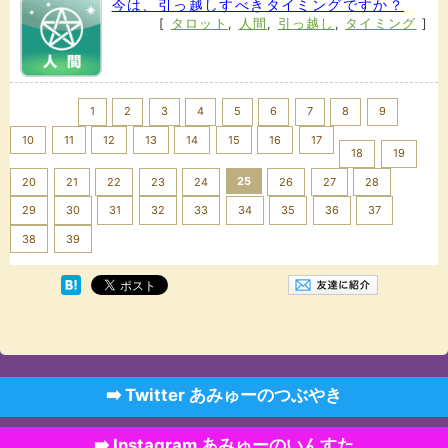
今は、引っ越しすべきタイミングですか？
[
タロット
,
人間
,
引っ越し
,
タイミング
]
<< Prev
1
2
3
4
5
6
7
8
9
10
11
12
13
14
15
16
17
18
19
25
20
21
22
23
24
26
27
28
29
30
31
32
33
34
35
36
37
Next >>
38
39
➡️ Twitter あみゅーのつぶやき
➡️ Instagram あみゅーのいんすた