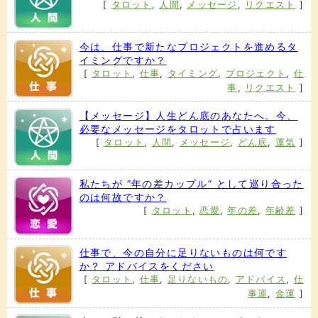
[
タロット
,
人間
,
メッセージ
,
リクエスト
]
今は、仕事で新たなプロジェクトを進めるタ
イミングですか？
[
タロット
,
仕事
,
タイミング
,
プロジェクト
,
仕
事
,
リクエスト
]
【メッセージ】人生どん底のあなたへ。今、
必要なメッセージをタロットで占います
[
タロット
,
人間
,
メッセージ
,
どん底
,
運気
]
私たちが ”年の差カップル” として巡り合った
のは何故ですか？
[
タロット
,
恋愛
,
年の差
,
年齢差
]
仕事で、今の自分に足りないものは何です
か？ アドバイスをください
[
タロット
,
仕事
,
足りないもの
,
アドバイス
,
仕
事運
,
金運
]