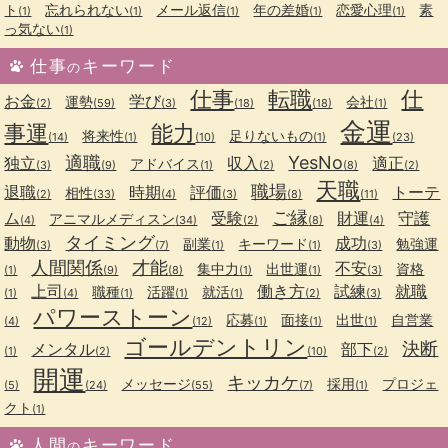
ト
忘れられない
メール返信
年の差婚
恋愛心理
素
(1)
(1)
(1)
(1)
(1)
っ気ない
(1)
仕事
キーワード
の
仕事
転職
仕
お金
学び
運勢
会社
(2)
(59)
(3)
(18)
(18)
(1)
金運
事運
能力
将来性
足りないもの
(14)
(1)
(10)
(1)
(23)
適職
YesNo
独立
収入
適正
アドバイス
(3)
(9)
(1)
(2)
(8)
(2)
天職
職場
退職
時期
評価
トーテ
相性
(2)
(33)
(4)
(3)
(8)
(11)
ご縁
ム
受験
財運
守護
アニマルメディスン
(4)
(34)
(2)
(8)
(4)
タイミング
動物
成功
副業
キーワード
勉強運
(3)
(7)
(1)
(1)
(3)
人間関係
才能
不安
集中力
出世運
資格
(1)
(9)
(8)
(1)
(1)
(3)
上司
働き方
試練
就職
職種
活躍
就活
(1)
(4)
(1)
(1)
(1)
(2)
(3)
パワーストーン
応募
面接
出世
自営業
(4)
(12)
(1)
(1)
(1)
ゴールデントリン
決断
メンタル
部下
(1)
(2)
(10)
(2)
開運
キッカケ
メッセージ
採用
プロジェ
(5)
(24)
(55)
(7)
(1)
クト
(1)
人間
キーワード
の