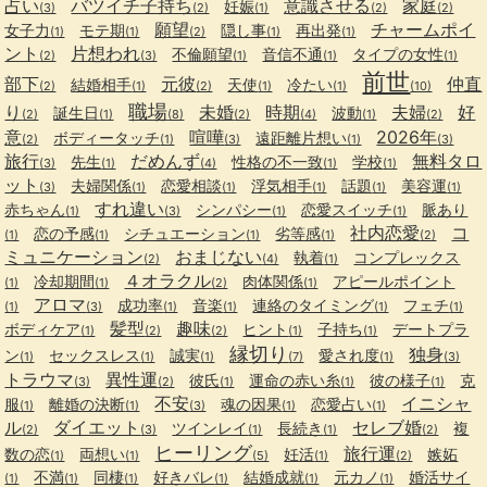
占い
バツイチ子持ち
意識させる
家庭
妊娠
(3)
(2)
(1)
(2)
(2)
願望
チャームポイ
女子力
モテ期
隠し事
再出発
(1)
(1)
(2)
(1)
(1)
ント
片想われ
不倫願望
音信不通
タイプの女性
(2)
(3)
(1)
(1)
(1)
前世
部下
元彼
仲直
結婚相手
天使
冷たい
(2)
(1)
(2)
(1)
(1)
(10)
職場
り
未婚
時期
夫婦
好
誕生日
波動
(2)
(1)
(8)
(2)
(4)
(1)
(2)
意
喧嘩
2026年
ボディータッチ
遠距離片想い
(2)
(1)
(3)
(1)
(3)
旅行
だめんず
無料タロ
先生
性格の不一致
学校
(3)
(1)
(4)
(1)
(1)
ット
夫婦関係
恋愛相談
浮気相手
話題
美容運
(3)
(1)
(1)
(1)
(1)
(1)
すれ違い
赤ちゃん
シンパシー
恋愛スイッチ
脈あり
(1)
(3)
(1)
(1)
社内恋愛
コ
恋の予感
シチュエーション
劣等感
(1)
(1)
(1)
(1)
(2)
ミュニケーション
おまじない
執着
コンプレックス
(2)
(4)
(1)
４オラクル
冷却期間
肉体関係
アピールポイント
(1)
(1)
(2)
(1)
アロマ
成功率
音楽
連絡のタイミング
フェチ
(1)
(3)
(1)
(1)
(1)
(1)
髪型
趣味
ボディケア
ヒント
子持ち
デートプラ
(1)
(2)
(2)
(1)
(1)
縁切り
独身
ン
セックスレス
誠実
愛され度
(1)
(1)
(1)
(7)
(1)
(3)
トラウマ
異性運
彼氏
運命の赤い糸
彼の様子
克
(3)
(2)
(1)
(1)
(1)
不安
イニシャ
服
離婚の決断
魂の因果
恋愛占い
(1)
(1)
(3)
(1)
(1)
ル
ダイエット
セレブ婚
ツインレイ
長続き
複
(2)
(3)
(1)
(1)
(2)
ヒーリング
旅行運
数の恋
両想い
妊活
嫉妬
(1)
(1)
(5)
(1)
(2)
不満
同棲
好きバレ
結婚成就
元カノ
婚活サイ
(1)
(1)
(1)
(1)
(1)
(1)