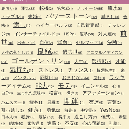
風水
転機
裏切り
運気
第六感
メッセージ
(1)
(32)
(2)
(1)
(55)
(5)
パワーストーン
トラブル
未婚
励まし
合
(3)
(2)
(12)
(3)
癒し
ハイヤーセルフ
自己肯定感
チャレン
格
(1)
(12)
(2)
(4)
前
ジ
インナーチャイルド
対人運
HSP
運勢
(3)
(3)
(1)
(59)
(3)
世
運命
決断
自信
セルフケア
出会い
(10)
(72)
(2)
(9)
(3)
(5)
良縁
過去世
人生の落とし穴
アニマルメディスン
(1)
(20)
(5)
ゴールデントリン
選択肢
才能
人生
(34)
(10)
(4)
(7)
気持ち
ストレス
チャンス
輪廻転生
来
(8)
(19)
(5)
(5)
(1)
ラッキ
メンタル
厄除け
おまじない
世
疲れ
(1)
(2)
(4)
(4)
(1)
能力
モテ
ーアイテム
イニシャル
心
(6)
(10)
(18)
(2)
(1)
格言
アファメーション
自分
生まれた意味
導き
(1)
(1)
(2)
(1)
(3)
開運
友達
言葉
ハムスター
相性
悪縁
(1)
(33)
(1)
(24)
(9)
(2)
健康
YesNo
引っ越し
勇気
前兆
使役霊
(3)
(8)
(2)
(1)
(1)
(8)
独身
過ごし方
儀式
日本人
厄祓い
将来
希望
(1)
(3)
(1)
(1)
(2)
(3)
進路
不安
心の問題
結婚
家族運
引越し
(1)
(40)
(1)
(2)
(3)
(3)