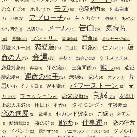
(4)
(1)
(9)
(17)
モテ
恋愛傾向
のタイプ
外出自粛
片想い
(4)
(117)
(18)
(9)
アプローチ
キッカケ
不倫
宿命
あやふ
(3)
(31)
(14)
(7)
(1)
告白
メール
気持ち
やな関係
見切り
(1)
(1)
(12)
(24)
マンネリ
運命
運勢
結婚
メッセージ
(19)
(59)
(5)
(40)
(9)
(55)
恋愛運
運
印象
セフレ
既読スルー
二股
(2)
(15)
(1)
(5)
(5)
金運
命の人
クリスマス
生徒
出会い
(13)
(23)
(1)
(72)
(4)
癒し
年の差
恋愛対象
三角関係
遠距
再会
(3)
(1)
(8)
(2)
(12)
運命の相手
未練
片
離恋愛
恋人
オクテ
(4)
(12)
(8)
(4)
(1)
パワーストーン
思い
W不倫
元
会える日
(6)
(1)
(4)
(12)
良縁
ファッション
恋愛成就
カレ
友達以
(2)
(5)
(7)
(20)
タイミング
上恋人未満
休日
本命
年齢差
(4)
(3)
(4)
(7)
(2)
恋の進展
セカンド彼女
ご縁
欲望
外国人
(12)
(1)
(7)
(8)
婚活
仕事運
恋の行方
夜の顔
離婚相談
(1)
(1)
(3)
(18)
(14)
イベント
ダブル不
縁むすび
アニマルメディスン
(6)
(2)
(1)
(34)