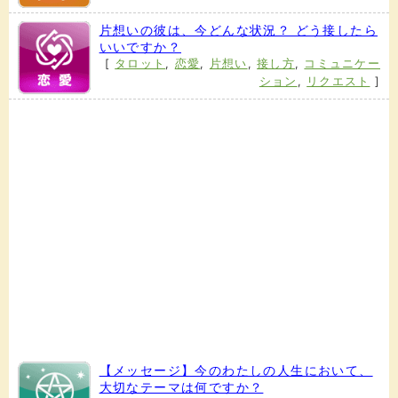
片想いの彼は、今どんな状況？ どう接したら
いいですか？
[
タロット
,
恋愛
,
片想い
,
接し方
,
コミュニケー
ション
,
リクエスト
]
【メッセージ】今のわたしの人生において、
大切なテーマは何ですか？