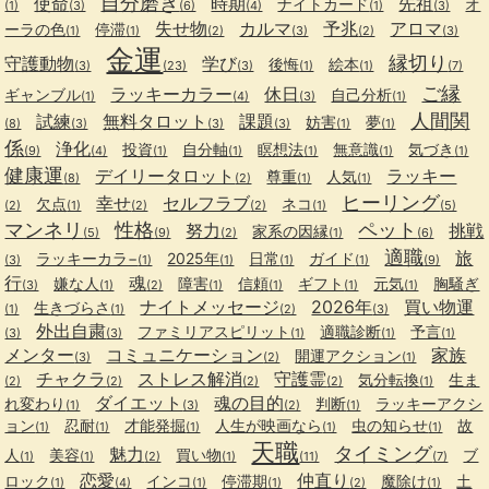
自分磨き
使命
時期
先祖
ナイトカード
オ
(1)
(3)
(6)
(4)
(1)
(3)
失せ物
カルマ
予兆
アロマ
ーラの色
停滞
(1)
(1)
(2)
(3)
(2)
(3)
金運
縁切り
守護動物
学び
後悔
絵本
(3)
(23)
(3)
(1)
(1)
(7)
ご縁
ラッキーカラー
休日
ギャンブル
自己分析
(1)
(4)
(3)
(1)
人間関
試練
無料タロット
課題
妨害
夢
(8)
(3)
(3)
(3)
(1)
(1)
係
浄化
投資
自分軸
瞑想法
無意識
気づき
(9)
(4)
(1)
(1)
(1)
(1)
(1)
健康運
デイリータロット
ラッキー
尊重
人気
(8)
(2)
(1)
(1)
ヒーリング
幸せ
セルフラブ
欠点
ネコ
(2)
(1)
(2)
(2)
(1)
(5)
マンネリ
性格
ペット
努力
挑戦
家系の因縁
(5)
(9)
(2)
(1)
(6)
適職
旅
ラッキーカラ−
2025年
日常
ガイド
(3)
(1)
(1)
(1)
(1)
(9)
行
魂
嫌な人
障害
信頼
ギフト
元気
胸騒ぎ
(3)
(1)
(2)
(1)
(1)
(1)
(1)
ナイトメッセージ
2026年
買い物運
生きづらさ
(1)
(1)
(2)
(3)
外出自粛
ファミリアスピリット
適職診断
予言
(3)
(3)
(1)
(1)
(1)
メンター
コミュニケーション
家族
開運アクション
(3)
(2)
(1)
チャクラ
ストレス解消
守護霊
気分転換
生ま
(2)
(2)
(2)
(2)
(1)
ダイエット
魂の目的
れ変わり
判断
ラッキーアクシ
(1)
(3)
(2)
(1)
ョン
忍耐
才能発掘
人生が映画なら
虫の知らせ
故
(1)
(1)
(1)
(1)
(1)
天職
タイミング
魅力
人
美容
買い物
ブ
(1)
(1)
(2)
(1)
(11)
(7)
恋愛
仲直り
ロック
インコ
停滞期
魔除け
土
(1)
(4)
(1)
(1)
(2)
(1)