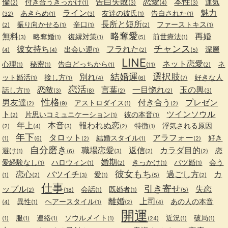
倫
告白失敗
恋愛
本性
付き合うきっかけ
運気
(2)
(1)
(3)
(4)
(3)
ライン
魅力
あきらめ
友達の彼氏
告白された
(32)
(1)
(3)
(1)
(1)
長所と短所
振り向かせる
辛口
ファーストキス
(2)
(1)
(1)
(2)
(1)
略奪愛
無料
再婚
略奪婚
復縁対策
前世療法
(3)
(1)
(1)
(5)
(1)
チャンス
彼女持ち
フラれた
出会い運
深層
(4)
(4)
(1)
(2)
(5)
LINE
ネット恋愛
心理
秘密
告白どっちから
ネ
(1)
(1)
(1)
(11)
(2)
結婚運
選択肢
別れ
ット婚活
接し方
好きな人
(1)
(1)
(4)
(6)
(7)
恋活
恋敵
言葉
一目惚れ
玉の輿
話し方
(1)
(3)
(8)
(2)
(2)
(3)
性格
男友達
付き合う
プレゼン
アストロダイス
(2)
(9)
(1)
(2)
ト
ツインソウル
片思いコミュニケーション
彼の本音
(2)
(1)
(1)
年上
本音
報われぬ恋
特徴
浮気される原因
(2)
(4)
(3)
(2)
(1)
年下
タロット
アラフォー
結婚スタイル
好き
(1)
(6)
(2)
(1)
(2)
自分磨き
職場恋愛
返信
カラダ目的
避け
恋
(1)
(6)
(3)
(2)
(2)
婚期
愛経験なし
ハロウィン
きっかけ
バツ婚
会う
(1)
(1)
(2)
(1)
(1)
彼女もち
恋心
バツイチ
過ごし方
カ
愛
(1)
(2)
(3)
(1)
(5)
(2)
仕事
引き寄せ
ップル
失恋
会話
既婚者
(2)
(18)
(1)
(1)
(5)
離婚
上司
異性
ヘアースタイル
あの人の本音
(4)
(1)
(1)
(2)
(4)
開運
服
連絡
ソウルメイト
近況
破局
(1)
(1)
(1)
(1)
(24)
(1)
(1)