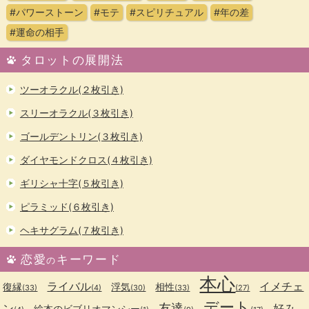
#パワーストーン
#モテ
#スピリチュアル
#年の差
#運命の相手
タロットの展開法
ツーオラクル(２枚引き)
スリーオラクル(３枚引き)
ゴールデントリン(３枚引き)
ダイヤモンドクロス(４枚引き)
ギリシャ十字(５枚引き)
ピラミッド(６枚引き)
ヘキサグラム(７枚引き)
恋愛
キーワード
の
本心
ライバル
イメチェ
復縁
浮気
相性
(33)
(4)
(30)
(33)
(27)
デート
友達
ン
好み
絵本のビブリオマンシー