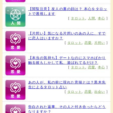
【閲覧注意】友人の裏の顔は？ 本心をタロッ
トで透視します
[
タロット
,
人間
,
本心
]
【片想い】気になる片想いのあの人に、すで
に恋人はいますか？
[
タロット
,
恋愛
,
片想い
]
【本当の気持ち】デートなのにスマホばかり
触る彼もしかして私、遊ばれてるだけ？
[
タロット
,
恋愛
,
本心
]
あの人が、私の前に現れた意味とは？黒木先
生によるタロット占い
[
タロット
,
恋愛
,
出会い
]
告白された返事、その人と付き合ったらどう
なりますか？