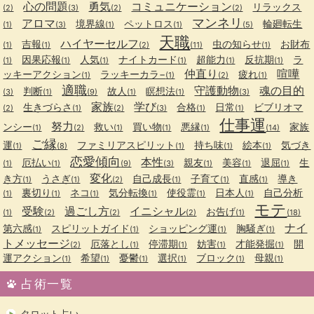
心の問題
勇気
コミュニケーション
リラックス
(2)
(3)
(2)
(2)
マンネリ
アロマ
境界線
ペットロス
輪廻転生
(1)
(3)
(1)
(1)
(5)
天職
ハイヤーセルフ
吉報
虫の知らせ
お財布
(1)
(1)
(2)
(11)
(1)
因果応報
人気
ナイトカード
超能力
反抗期
ラ
(1)
(1)
(1)
(1)
(1)
(1)
仲直り
喧嘩
ッキーアクション
ラッキーカラ−
疲れ
(1)
(1)
(2)
(1)
適職
守護動物
魂の目的
判断
故人
瞑想法
(3)
(1)
(9)
(1)
(1)
(3)
家族
学び
生きづらさ
合格
日常
ビブリオマ
(2)
(1)
(2)
(3)
(1)
(1)
仕事運
努力
ンシー
救い
買い物
悪縁
家族
(1)
(2)
(1)
(1)
(1)
(14)
ご縁
運
ファミリアスピリット
持ち味
絵本
気づき
(1)
(8)
(1)
(1)
(1)
恋愛傾向
本性
厄払い
親友
美容
退屈
生
(1)
(1)
(9)
(3)
(1)
(1)
(1)
変化
き方
うさぎ
自己成長
子育て
直感
導き
(1)
(1)
(2)
(1)
(1)
(1)
裏切り
ネコ
気分転換
使役霊
日本人
自己分析
(1)
(1)
(1)
(1)
(1)
(1)
モテ
受験
過ごし方
イニシャル
お告げ
(1)
(2)
(2)
(2)
(1)
(18)
ナイ
第六感
スピリットガイド
ショッピング運
胸騒ぎ
(1)
(1)
(1)
(1)
トメッセージ
厄落とし
停滞期
妨害
才能発掘
開
(2)
(1)
(1)
(1)
(1)
運アクション
希望
憂鬱
選択
ブロック
母親
(1)
(1)
(1)
(1)
(1)
(1)
占術一覧
タロット占い