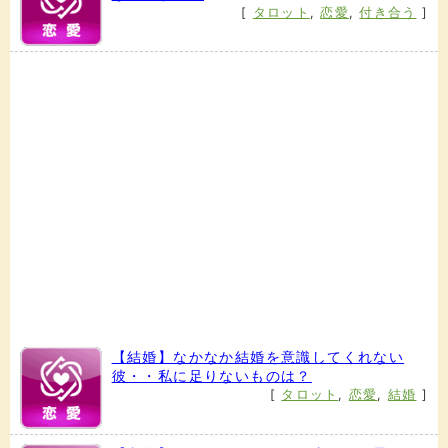
[
タロット
,
恋愛
,
付き合う
]
【結婚】なかなか結婚を意識してくれない
彼・・私に足りないものは？
[
タロット
,
恋愛
,
結婚
]