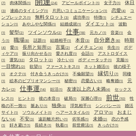
開運
休日
肉体関係
アピールポイント
女子力
(7)
(1)
(24)
(1)
(1)
恋愛
連絡のタイミング
片思いコミュニケーション
コ
(3)
(1)
(1)
(4)
無料タロット
ンプレックス
成功率
特徴
シチュエー
(1)
(3)
(1)
(1)
ダイエット
ション
あやふやな関係
結婚成就
波動
(1)
(1)
(1)
(3)
仕事
髪型
ツインソウル
元カノ
音楽
会
(1)
(2)
(2)
(18)
(1)
(1)
職場
自分磨き
本音
時期
う
話題
結婚相手
(1)
(8)
(1)
(1)
(3)
(6)
長所と短所
言葉
イメチェン
愛
先生
ボデ
(4)
(1)
(2)
(2)
(4)
(1)
ィケア
振り向かせる
愛され度
会話
アストロダイス
(1)
(1)
(1)
(1)
タロット
運気
冷たい
ボディータッチ
克服
(1)
(32)
(2)
(1)
(1)
(1)
一目惚れ
欲望
ファーストキス
ネット婚活
彼の様子
(2)
(1)
(1)
(1)
縁切り
オクテ
付き合うきっかけ
不倫願望
同棲
(1)
(1)
(1)
(1)
(7)
元
絵本のビブリオマンシー
秘密
恋愛占い
略奪婚
(1)
(1)
(1)
(1)
(1)
仕事運
カレ
友達以上恋人未満
妊活
セックス
(2)
(14)
(1)
(4)
前世
レス
ヒント
彼の本音
破局
深層心理
性
(1)
(1)
(1)
(1)
(1)
(10)
独身
格の不一致
脈あり
浮気相手
シンパシー
婚活
(1)
(1)
(3)
(1)
(1)
アロマ
おまじ
サイト
ソウルメイト
ヘアースタイル
(1)
(1)
(1)
(3)
ない
不安
未婚
遠距離片想い
劣等感
恋の予感
(4)
(3)
(1)
(1)
(2)
好き避け
長続き
執着
前世療法
きっかけ
(1)
(1)
(1)
(1)
(1)
(1)