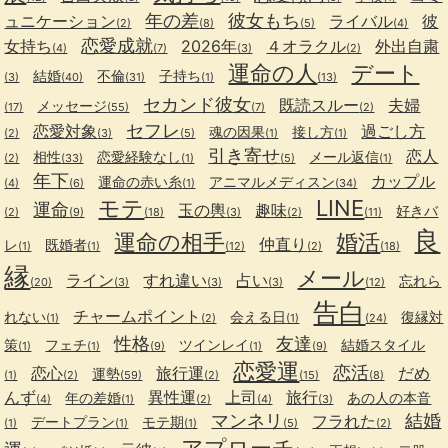
年の差
彼女もち
ュニケーション
ライバル
彼
(2)
(8)
(5)
(4)
恋愛成就
女持ち
2026年
４オラクル
外出自粛
(4)
(7)
(3)
(2)
運命の人
デート
結婚
不倫
子持ち
(3)
(40)
(31)
(1)
(13)
セカンド彼女
既読スルー
夫婦
メッセージ
(17)
(55)
(7)
(2)
セフレ
恋愛対象
過ごし方
魂の因果
接し方
(2)
(3)
(5)
(1)
(1)
引き寄せ
恋人
相性
恋愛経験なし
メール返信
(2)
(33)
(1)
(5)
(1)
年下
カップル
運命の赤い糸
アニマルメディスン
(4)
(6)
(1)
(34)
モテ
LINE
運命
玉の輿
趣味
好きバ
(2)
(9)
(18)
(3)
(2)
(11)
良
運命の相手
婚活
仲直り
レ
既婚者
(1)
(1)
(12)
(2)
(18)
縁
メール
ライン
すれ違い
占い
忘れら
(20)
(3)
(3)
(3)
(12)
告白
チャームポイント
れない
会える日
復縁対
(1)
(2)
(1)
(24)
性格
友達
策
フェチ
ツインレイ
結婚スタイル
(1)
(1)
(9)
(1)
(9)
恋愛運
恋活
恋心
旅行運
だめ
運勢
(1)
(2)
(59)
(2)
(15)
(8)
んず
異性運
上司
旅行
年の差婚
あの人の本音
(4)
(1)
(2)
(4)
(3)
マンネリ
結婚
フラれた
デートプラン
モテ期
(1)
(1)
(1)
(5)
(2)
アプローチ