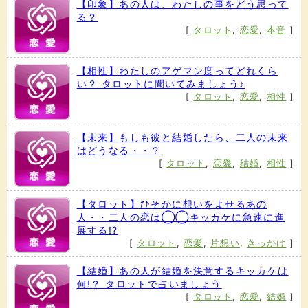
【印象】あの人は、わたしの事をどう思って
る？
[
タロット
,
恋愛
,
本音
]
【相性】わたしのアゲマン度ってどれくら
い？ タロットに聞いてみましょう♪
[
タロット
,
恋愛
,
相性
]
【未来】もしも彼と結婚したら、二人の未来
はどうなる・・？
[
タロット
,
恋愛
,
結婚
,
相性
]
【タロット】ひそかに想いをよせるあの
人・・二人の恋は◯◯キッカケに急速に進
展する!?
[
タロット
,
恋愛
,
片想い
,
きっかけ
]
【結婚】あの人が結婚を決意するキッカケは
何!？ タロットで占いましょう
[
タロット
,
恋愛
,
結婚
]