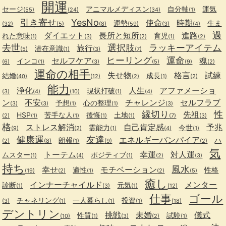
開運
セージ
アニマルメディスン
自分軸
運気
(55)
(24)
(34)
(1)
引き寄せ
YesNo
使命
時期
運勢
生ま
(32)
(5)
(8)
(59)
(3)
(4)
過
ダイエット
長所と短所
進路
れた意味
育児
(1)
(3)
(2)
(1)
(2)
去世
選択肢
ラッキーアイテム
旅行
潜在意識
(5)
(1)
(3)
(7)
ヒーリング
運命
セルフケア
魂
インコ
(6)
(1)
(3)
(5)
(9)
(2)
運命の相手
失せ物
格言
試練
結婚
成長
(40)
(12)
(2)
(1)
(2)
能力
浄化
人生
アファメーショ
現状打破
(3)
(4)
(10)
(1)
(4)
ン
不安
チャレンジ
セルフラブ
予想
心の整理
(3)
(3)
(1)
(1)
(3)
縁切り
性
先祖
HSP
苦手な人
後悔
土地
(2)
(1)
(1)
(1)
(1)
(7)
(3)
格
ストレス解消
自己肯定感
予兆
霊能力
今世
(9)
(2)
(1)
(4)
(1)
健康運
友達
エネルギーバンパイア
朗報
ハ
(2)
(8)
(1)
(9)
(2)
気
トーテム
幸運
対人運
ムスター
ポジティブ
(1)
(4)
(1)
(2)
(3)
持ち
風水
幸せ
モチベーション
適性
性格
(19)
(2)
(1)
(2)
(5)
癒し
インナーチャイルド
メンター
診断
元気
(1)
(3)
(1)
(12)
仕事
ゴール
チャネリング
一人暮らし
投資
(3)
(1)
(1)
(1)
(18)
デントリン
挑戦
未婚
儀式
性質
試験
(10)
(1)
(3)
(2)
(1)