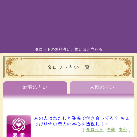
タロットの無料占い、怖いほど当たる
タロット占い一覧
新着の占い
人気の占い
あの人はわたしと妥協で付き合ってる？ ちょ
っぴり怖い恋人の本心を透視します
[
タロット
,
恋愛
,
本心
]