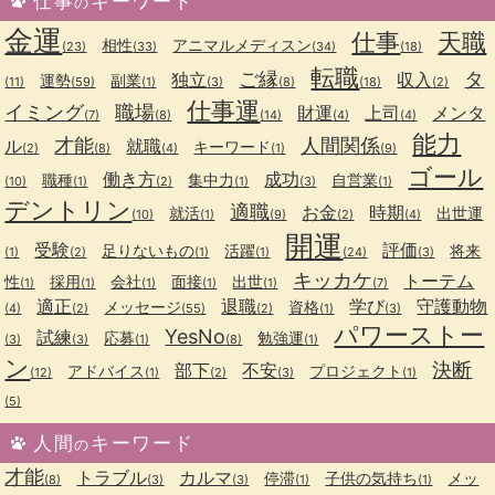
仕事
キーワード
の
金運
仕事
天職
相性
アニマルメディスン
(23)
(33)
(34)
(18)
転職
ご縁
タ
独立
収入
運勢
副業
(11)
(59)
(1)
(3)
(8)
(18)
(2)
仕事運
イミング
職場
財運
上司
メンタ
(7)
(8)
(14)
(4)
(4)
能力
才能
人間関係
ル
就職
キーワード
(2)
(8)
(4)
(1)
(9)
ゴール
働き方
成功
職種
集中力
自営業
(10)
(1)
(2)
(1)
(3)
(1)
デントリン
適職
お金
時期
就活
出世運
(10)
(1)
(9)
(2)
(4)
開運
受験
評価
足りないもの
活躍
将来
(1)
(2)
(1)
(1)
(24)
(3)
キッカケ
トーテム
性
採用
会社
面接
出世
(1)
(1)
(1)
(1)
(1)
(7)
適正
退職
学び
守護動物
メッセージ
資格
(4)
(2)
(55)
(2)
(1)
(3)
パワーストー
YesNo
試練
応募
勉強運
(3)
(3)
(1)
(8)
(1)
ン
決断
部下
不安
アドバイス
プロジェクト
(12)
(1)
(2)
(3)
(1)
(5)
人間
キーワード
の
才能
トラブル
カルマ
停滞
子供の気持ち
メッ
(8)
(3)
(3)
(1)
(1)