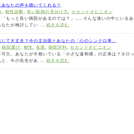
はあなたの声を聴いてくれる？
診
,
相性診断
,
良い医師の見分け方
,
セカンドオピニオン
」「もっと良い病院があるのでは？」……そんな迷いの中にいるあ
なたが検討してい ...
続きを読む
信じて大丈夫？今の主治医とあなたの「心のシンクロ率」
,
病院選び
,
相性
,
名医
,
病院評判
,
セカンドオピニオン
不可欠。あなたが今抱いている「小さな違和感」の正体は？タロ
と、今の先生があ ...
続きを読む