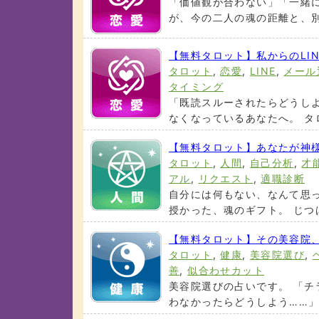
「価値観が合わない」「一緒
が、今の二人の魂の距離と、別れ
【無料タロット】私からのLI
タロット
,
恋愛
,
LINE
,
メール
タイミング
「既読スルーされたらどうし
なくなっているあなたへ。 タロ
【無料タロット】あなたが神
タロット
,
人間
,
自己分析
,
才
アル
,
リクエスト
,
適職診断
自分には何もない、なんて思
授かった、魂のギフト。 じつは
【無料タロット】その美容院
タロット
,
健康
,
美容院選び
,
善
,
似合わせカット
美容院選びの占いです。 「
わなかったらどうしよう……」 