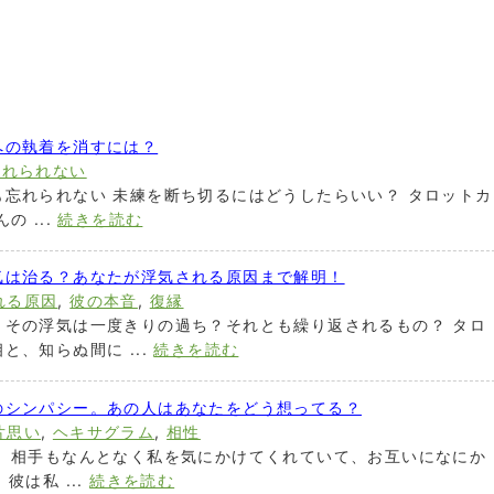
への執着を消すには？
忘れられない
忘れられない 未練を断ち切るにはどうしたらいい？ タロットカ
 ...
続きを読む
気は治る？あなたが浮気される原因まで解明！
れる原因
,
彼の本音
,
復縁
。その浮気は一度きりの過ち？それとも繰り返されるもの？ タロ
、知らぬ間に ...
続きを読む
のシンパシー。あの人はあなたをどう想ってる？
片思い
,
ヘキサグラム
,
相性
。 相手もなんとなく私を気にかけてくれていて、お互いになにか
彼は私 ...
続きを読む