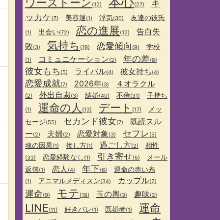
本心
ワーストーン
キ
(12)
(27)
ッカケ
美容運
浮気
友達の彼氏
(7)
(1)
(30)
恋の進展
告白失
出会い
(1)
(72)
(12)
気持ち
恋愛傾向
敗
学校
(3)
(19)
(9)
年の差
コミュニケーション
(1)
(2)
(8)
彼女もち
ライバル
彼女持ち
(5)
(4)
(4)
恋愛成就
2026年
４オラクル
(7)
(3)
外出自粛
結婚
不倫
子持ち
(2)
(3)
(40)
(31)
運命の人
デート
メッ
(1)
(13)
(17)
セカンド彼女
既読スル
セージ
(55)
(7)
セフレ
ー
夫婦
恋愛対象
(2)
(2)
(3)
(5)
過ごし方
魂の因果
接し方
相性
(1)
(1)
(2)
引き寄せ
恋愛経験なし
メール
(33)
(1)
(5)
年下
恋人
返信
運命の赤い糸
(1)
(4)
(6)
カップル
アニマルメディスン
(1)
(34)
(2)
モテ
運命
玉の輿
趣味
(9)
(18)
(3)
(2)
LINE
運命
好きバレ
既婚者
(11)
(1)
(1)