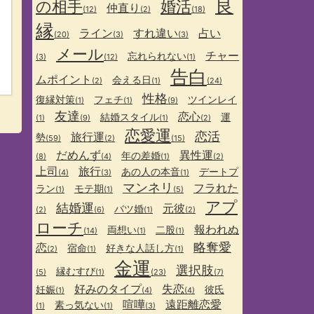
良
の相手
婚活
仲直り
(12)
(2)
(18)
縁
ライン
すれ違い
占い
(20)
(3)
(3)
メール
チャー
忘れられない
(3)
(12)
(1)
告白
ムポイント
会える日
(2)
(1)
(24)
性格
復縁対策
フェチ
ツインレイ
(1)
(1)
(9)
友達
恋心
結婚スタイル
運
(1)
(9)
(1)
(2)
恋愛運
恋活
旅行運
勢
(59)
(2)
(15)
だめんず
異性運
年の差婚
(8)
(4)
(1)
(2)
上司
旅行
あの人の本音
デートプ
(4)
(3)
(1)
マンネリ
フラれた
ラン
モテ期
(1)
(1)
(5)
アプ
結婚運
元彼
バツ婚
(2)
(6)
(1)
(2)
ローチ
報われぬ
両想い
二股
(14)
(1)
(1)
略奪愛
恋
宿命
好きな人話し方
(2)
(1)
(1)
金運
選択肢
縁むすび
(5)
(1)
(23)
(7)
好みのタイプ
失恋
妊娠
彼氏
(1)
(4)
(4)
喧嘩
遠距離恋愛
素っ気ない
(1)
(1)
(3)