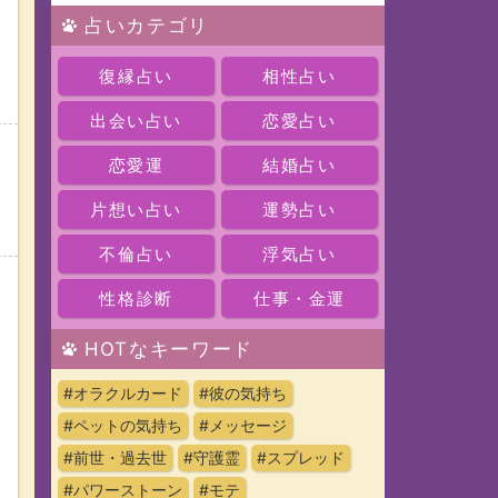
占いカテゴリ
復縁占い
相性占い
出会い占い
恋愛占い
恋愛運
結婚占い
ッ
片想い占い
運勢占い
不倫占い
浮気占い
性格診断
仕事・金運
HOTなキーワード
#オラクルカード
#彼の気持ち
#ペットの気持ち
#メッセージ
#前世・過去世
#守護霊
#スプレッド
#パワーストーン
#モテ