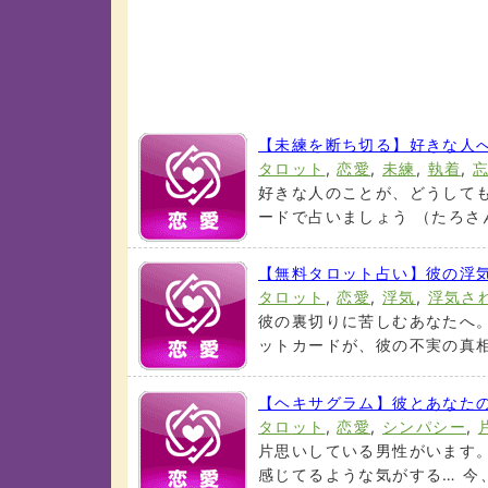
【未練を断ち切る】好きな人
タロット
,
恋愛
,
未練
,
執着
,
好きな人のことが、どうしても
ードで占いましょう （たろさんの
【無料タロット占い】彼の浮
タロット
,
恋愛
,
浮気
,
浮気さ
彼の裏切りに苦しむあなたへ
ットカードが、彼の不実の真相と
【ヘキサグラム】彼とあなた
タロット
,
恋愛
,
シンパシー
,
片思いしている男性がいます
感じてるような気がする… 今、