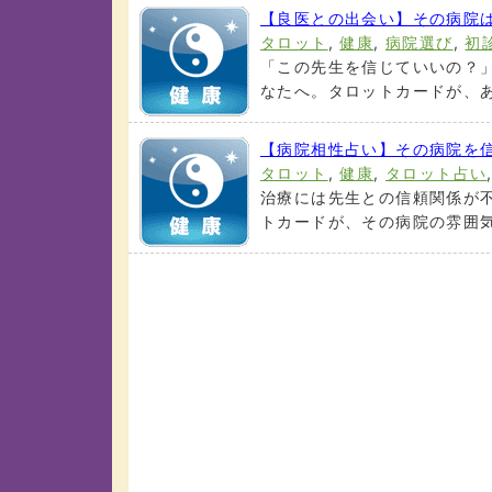
【良医との出会い】その病院
タロット
,
健康
,
病院選び
,
初
「この先生を信じていいの？
なたへ。タロットカードが、あ
【病院相性占い】その病院を
タロット
,
健康
,
タロット占い
治療には先生との信頼関係が
トカードが、その病院の雰囲気