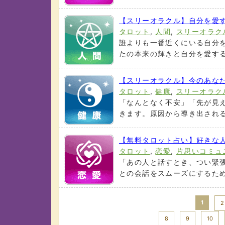
【スリーオラクル】自分を愛
タロット
,
人間
,
スリーオラク
誰よりも一番近くにいる自分
たの本来の輝きと自分を愛する
【スリーオラクル】今のあな
タロット
,
健康
,
スリーオラク
「なんとなく不安」「先が見
きます。原因から導き出される
【無料タロット占い】好きな
タロット
,
恋愛
,
片思いコミュ
「あの人と話すとき、つい緊
との会話をスムーズにするため
1
2
8
9
10