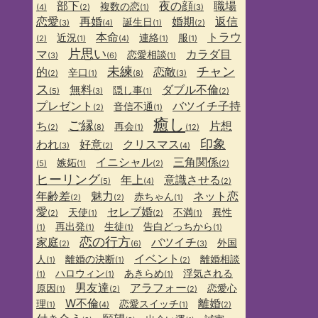
部下
夜の顔
職場
複数の恋
(4)
(2)
(1)
(3)
恋愛
再婚
婚期
返信
誕生日
(3)
(4)
(1)
(2)
本命
トラウ
近況
連絡
服
(2)
(1)
(4)
(1)
(1)
片思い
マ
カラダ目
恋愛相談
(3)
(6)
(1)
未練
チャン
的
恋敵
辛口
(2)
(1)
(8)
(3)
ス
無料
ダブル不倫
隠し事
(5)
(3)
(1)
(2)
プレゼント
バツイチ子持
音信不通
(2)
(1)
癒し
ご縁
ち
片想
再会
(2)
(8)
(1)
(12)
印象
われ
好意
クリスマス
(3)
(2)
(4)
イニシャル
三角関係
嫉妬
(5)
(1)
(2)
(2)
ヒーリング
年上
意識させる
(5)
(4)
(2)
年齢差
魅力
ネット恋
赤ちゃん
(2)
(2)
(1)
愛
セレブ婚
天使
不満
異性
(2)
(1)
(2)
(1)
再出発
生徒
告白どっちから
(1)
(1)
(1)
(1)
恋の行方
家庭
バツイチ
外国
(2)
(6)
(3)
イベント
人
離婚の決断
離婚相談
(1)
(1)
(2)
ハロウィン
あきらめ
浮気される
(1)
(1)
(1)
男友達
アラフォー
原因
恋愛心
(1)
(2)
(2)
W不倫
離婚
理
恋愛スイッチ
(1)
(4)
(1)
(2)