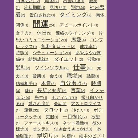
付き合う
願望
出会い運
誠実
(2)
(2)
(1)
別れ
社内恋
冷却期間
見切り
(1)
(1)
(1)
(4)
タイミング
愛
告白された
肉体
(2)
(1)
(7)
開運
関係
アピールポイント
(1)
(24)
(1)
休日
女子力
連絡のタイミング
片
(1)
(3)
(1)
恋愛
思いコミュニケーション
コンプ
(1)
(4)
無料タロット
レックス
成功率
(1)
(3)
(1)
特徴
シチュエーション
あやふやな関
(1)
(1)
ダイエット
係
結婚成就
波動
(1)
(1)
(3)
(1)
仕事
髪型
ツインソウル
元
(2)
(2)
(18)
職場
カノ
音楽
会う
話題
(1)
(1)
(1)
(8)
(1)
自分磨き
本音
時期
結婚相手
(1)
(3)
(6)
長所と短所
言葉
イメチ
愛
(4)
(1)
(2)
(2)
ェン
先生
ボディケア
振り向かせ
(4)
(1)
(1)
る
愛され度
会話
アストロダイス
(1)
(1)
(1)
タロット
運気
冷たい
ボデ
(1)
(32)
(2)
(1)
一目惚れ
ィータッチ
克服
欲望
(1)
(1)
(2)
ファーストキス
ネット婚活
彼の
(1)
(1)
(1)
様子
オクテ
付き合うきっかけ
不
(1)
(1)
(1)
縁切り
倫願望
同棲
絵本のビブリ
(1)
(7)
(1)