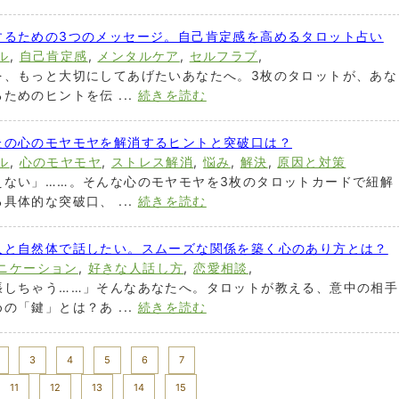
するための3つのメッセージ。自己肯定感を高めるタロット占い
ル
,
自己肯定感
,
メンタルケア
,
セルフラブ
,
を、もっと大切にしてあげたいあなたへ。3枚のタロットが、あな
ためのヒントを伝 ...
続きを読む
たの心のモヤモヤを解消するヒントと突破口は？
ル
,
心のモヤモヤ
,
ストレス解消
,
悩み
,
解決
,
原因と対策
えない」……。そんな心のモヤモヤを3枚のタロットカードで紐解
具体的な突破口、 ...
続きを読む
人と自然体で話したい。スムーズな関係を築く心のあり方とは？
ニケーション
,
好きな人話し方
,
恋愛相談
,
張しちゃう……」そんなあなたへ。タロットが教える、意中の相手
の「鍵」とは？あ ...
続きを読む
3
4
5
6
7
11
12
13
14
15