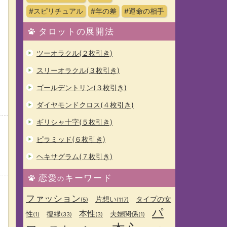
#スピリチュアル
#年の差
#運命の相手
タロットの展開法
ツーオラクル(２枚引き)
スリーオラクル(３枚引き)
ゴールデントリン(３枚引き)
ダイヤモンドクロス(４枚引き)
ギリシャ十字(５枚引き)
ピラミッド(６枚引き)
ヘキサグラム(７枚引き)
恋愛
キーワード
の
ファッション
片想い
タイプの女
(5)
(117)
パ
本性
性
復縁
夫婦関係
(1)
(33)
(3)
(1)