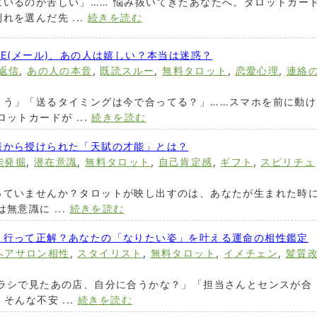
にいるのが苦しい」…… 悩み抜いてきたあなたへ。タロットカー
を選んだ先 ...
続きを読む
NE(メール)、あの人は嬉しい？本当は迷惑？
返信
,
あの人の本音
,
既読スルー
,
無料タロット
,
恋愛心理
,
連絡
よう」「送るタイミングは今で合ってる？」……スマホを前に動け
ットカードが ...
続きを読む
様から授けられた「天賦の才能」とは？
能発掘
,
潜在意識
,
無料タロット
,
自己肯定感
,
ギフト
,
スピリチュ
っていませんか？タロットが映し出すのは、あなたが生まれた時
無意識に ...
続きを読む
、行って正解？あなたの「なりたい姿」を叶える運命の相性鑑定
ヘアサロン相性
,
スタイリスト
,
無料タロット
,
イメチェン
,
髪質
チラシで見たあの店、自分に合うかな？」「担当さんとセンスが合
そんな不安 ...
続きを読む