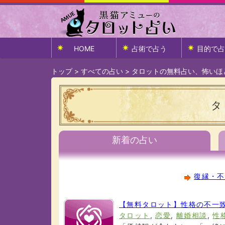
HOME
占術で占う
目的で占
トップ
>
すべての占い
>
タロットの無料占い、怖いほ
タ
新着の占い
復縁・不
【無料タロット】性格の不一
タロット
,
恋愛
,
離婚相談
,
性