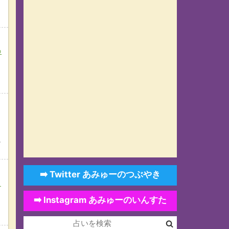
ド
の
に
➡️ Twitter あみゅーのつぶやき
改
➡️ Instagram あみゅーのいんすた