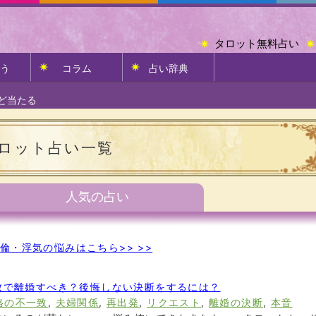
タロット無料占い
う
コラム
占い辞典
ど当たる
ロット占い一覧
人気の占い
倫・浮気の悩みはこちら>> >>
致で離婚すべき？後悔しない決断をするには？
格の不一致
,
夫婦関係
,
再出発
,
リクエスト
,
離婚の決断
,
本音