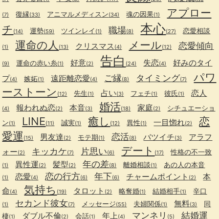
アプロー
復縁
アニマルメディスン
魂の因果
(7)
(33)
(34)
(1)
本心
チ
職場
運勢
ツインレイ
恋愛相談
(14)
(59)
(1)
(8)
(27)
運命の人
メール
恋愛傾向
クリスマス
(1)
(13)
(4)
(12)
告白
好意
失恋
好みのタイ
運命の赤い糸
(9)
(1)
(2)
(24)
(4)
パワ
ご縁
タイミング
プ
遠距離恋愛
嫉妬
(4)
(1)
(4)
(8)
(7)
ーストーン
占い
恋人
先生
フェチ
彼氏
(12)
(1)
(3)
(1)
(1)
婚活
報われぬ恋
本音
家庭
シチュエーショ
(4)
(2)
(3)
(18)
(2)
LINE
癒し
恋
一目惚れ
ン
誠実
異性
(1)
(11)
(1)
(12)
(1)
(2)
愛運
恋活
男友達
バツイチ
アラフ
モテ期
(15)
(2)
(1)
(8)
(3)
デート
キッカケ
片思い
ォー
性格の不一致
(2)
(7)
(6)
(17)
年の差
異性運
髪型
離婚相談
あの人の本音
(1)
(2)
(2)
(8)
(1)
恋の行方
年下
恋愛
チャームポイント
本
(1)
(4)
(6)
(6)
(2)
気持ち
命
タロット
略奪婚
結婚相手
辛口
(4)
(19)
(2)
(1)
(1)
セカンド彼女
無料
メッセージ
夫婦関係
同
(1)
(7)
(55)
(1)
(3)
マンネリ
結婚運
ダブル不倫
年上
棲
会話
(1)
(2)
(1)
(4)
(5)