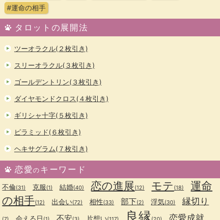
#運命の相手
タロットの展開法
ツーオラクル(２枚引き)
スリーオラクル(３枚引き)
ゴールデントリン(３枚引き)
ダイヤモンドクロス(４枚引き)
ギリシャ十字(５枚引き)
ピラミッド(６枚引き)
ヘキサグラム(７枚引き)
恋愛
キーワード
の
恋の進展
モテ
運命
不倫
克服
結婚
(31)
(1)
(40)
(12)
(18)
の相手
縁切り
部下
出会い
相性
浮気
(12)
(72)
(33)
(2)
(30)
良縁
恋愛成就
不安
会える日
片想い
(7)
(1)
(3)
(117)
(20)