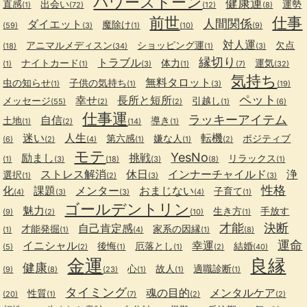
パワーストーン
健康運
直感
出会い
運勢
(1)
(72)
(12)
(8)
前世
仕事
人間関係
ダイエット
魔除け
(59)
(3)
(1)
(10)
(9)
対人運
アニマルメディスン
ショッピング運
欠点
(18)
(34)
(1)
(3)
縁切り
トラブル
ナイトカード
体力
運気
(1)
(1)
(3)
(1)
(7)
(32)
気持ち
無料タロット
虫の知らせ
子供の気持ち
(1)
(1)
(3)
(19)
ペット
幸せ
長所と短所
メッセージ
引越し
(55)
(2)
(2)
(1)
(6)
仕事運
ラッキーアイテム
自信
土地
導き
(1)
(2)
(14)
(1)
迷い
人生
転機
第六感
嫌な人
ポジティブ
(6)
(2)
(4)
(1)
(1)
(2)
モテ
YesNo
励まし
挑戦
リラックス
(1)
(3)
(18)
(3)
(8)
(1)
ストレス解消
休日
インナーチャイルド
浄
選択
(1)
(2)
(3)
(3)
性格
化
課題
メンター
おまじない
子育て
(4)
(3)
(3)
(4)
(1)
ゴールデントリン
魅力
生き方
手放す
(9)
(2)
(10)
(1)
才能
決断
自己肯定感
才能発掘
家系の因縁
(1)
(1)
(4)
(1)
(8)
運命
イニシャル
幸運
後悔
厄落とし
結婚
(5)
(2)
(1)
(1)
(2)
(40)
金運
良縁
健康
心
故人
適職診断
(9)
(8)
(23)
(1)
(1)
(1)
タイミング
魂の目的
メンタルケア
性質
(20)
(1)
(7)
(2)
(2)