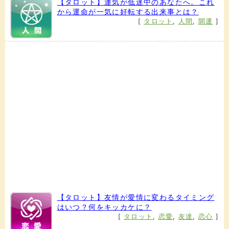
【タロット】運気が低迷中のあなたへ。これ
から運命が一気に好転する出来事とは？
[
タロット
,
人間
,
開運
]
【タロット】友情が愛情に変わるタイミング
はいつ？何をキッカケに？
[
タロット
,
恋愛
,
友達
,
恋心
]