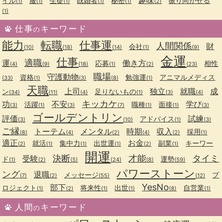
趣味
イル
服
生徒
既婚者
秘密
振り向かせる
(1)
(1)
(1)
(1)
(1)
(2)
(1)
仕事
キーワード
の
能力
転職
仕事運
人間関係
財
会社
(10)
(18)
(14)
(1)
(9)
金運
仕事
適職
運
働き方
応募
相性
(4)
(9)
(18)
(1)
(2)
(23)
職場
守護動物
資格
勉強運
アニマルメディス
(33)
(1)
(3)
(8)
(1)
天職
上司
独立
就職
成
ン
足りないもの
(34)
(11)
(4)
(1)
(3)
(4)
キッカケ
功
不安
学び
活躍
職種
面接
(3)
(1)
(3)
(7)
(1)
(1)
(3)
ゴールデントリン
評価
試練
アドバイス
(3)
(10)
(1)
(3)
ご縁
トーテム
メンタル
時期
収入
採用
(8)
(4)
(2)
(4)
(2)
(1)
適正
お金
就活
集中力
出世運
副業
キーワー
(2)
(1)
(1)
(1)
(2)
(1)
開運
決断
才能
タイミ
受験
ド
運勢
(1)
(2)
(5)
(24)
(8)
(59)
パワーストーン
ング
退職
メッセージ
プ
(7)
(2)
(55)
(12)
YesNo
部下
ロジェクト
将来性
出世
自営業
(1)
(2)
(1)
(1)
(8)
(1)
人間
キーワード
の