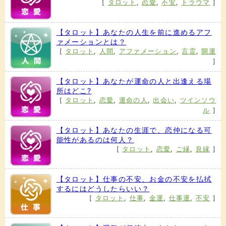
[
タロット
,
恋愛
,
不安
,
トラウマ
]
【タロット】あなたの人生を前に進めるアフ
ァメーションとは？
[
タロット
,
人間
,
アファメーション
,
言霊
,
開運
]
【タロット】あなたが運命の人と出逢える場
所はどこ?
[
タロット
,
恋愛
,
運命の人
,
出会い
,
ツインソウ
ル
]
【タロット】あなたの生涯で、恋仲になる可
能性があるのは何人？
[
タロット
,
恋愛
,
ご縁
,
良縁
]
【タロット】仕事の不安、お金の不安を払拭
するにはどうしたらいい？
[
タロット
,
仕事
,
金運
,
仕事運
,
不安
]