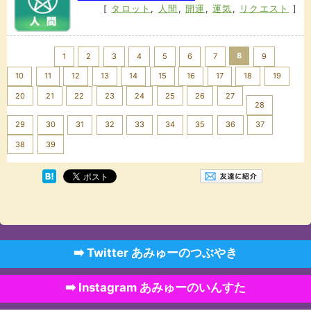
[
タロット
,
人間
,
開運
,
運気
,
リクエスト
]
<< Prev
8
1
2
3
4
5
6
7
9
10
11
12
13
14
15
16
17
18
19
20
21
22
23
24
25
26
27
28
29
30
31
32
33
34
35
36
37
Next >>
38
39
➡️ Twitter あみゅーのつぶやき
➡️ Instagram あみゅーのいんすた