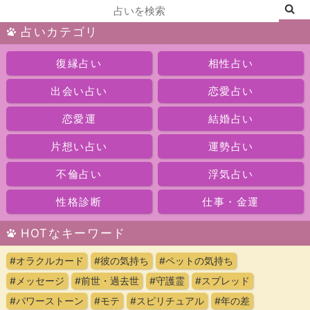
占いカテゴリ
復縁占い
相性占い
出会い占い
恋愛占い
恋愛運
結婚占い
片想い占い
運勢占い
不倫占い
浮気占い
性格診断
仕事・金運
HOTなキーワード
#オラクルカード
#彼の気持ち
#ペットの気持ち
#メッセージ
#前世・過去世
#守護霊
#スプレッド
#パワーストーン
#モテ
#スピリチュアル
#年の差