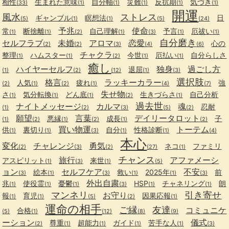
相性
生まれた意味
自分軸
災難
反抗期
気づき
(33)
(1)
(1)
(1)
(1)
(1)
開運
風水
ストレス
ギャンブル
瞑想法
日
(5)
(1)
(1)
(5)
(24)
予兆
使命
常
断捨離
自己理解
予言
厄祓い
(1)
(1)
(2)
(1)
(3)
(1)
(1)
自分磨き
セルフラブ
未婚
アロマ
恋愛
心の
(2)
(2)
(3)
(4)
(6)
チャクラ
整理
ハムスター
今世
厄払い
自分らしさ
(1)
(1)
(2)
(1)
(1)
癒し
ハイヤーセルフ
独身
過ごし方
退屈
(1)
(2)
(12)
(1)
(3)
選択肢
格言
ラッキーカラー
人気
疲れ
強
(2)
(1)
(2)
(1)
(4)
(7)
失せ物
さ
気分転換
どん底
生きづらさ
自己分析
(1)
(1)
(1)
(2)
(1)
過去世
ナイトメッセージ
カルマ
魂
忍耐
(1)
(2)
(3)
(5)
(2)
願望
言葉
デイリータロット
悪縁
成長
子
(1)
(2)
(1)
(2)
(1)
(2)
買い物運
トーテム
供
裏切り
自分
性格診断
(1)
(1)
(3)
(1)
(1)
(4)
本心
変化
チャレンジ
勇気
ネコ
ファミリ
(2)
(3)
(2)
(27)
(1)
チャンス
旅行
アファメーシ
アスピリット
来世
(1)
(3)
(1)
(5)
ョン
セルフケア
不安
絵本
救い
2025年
前
(3)
(1)
(3)
(1)
(1)
(3)
外出自粛
兆
使役霊
憂鬱
HSP
チャネリング
朗
(1)
(1)
(1)
(3)
(1)
(1)
マンネリ
引き寄せ
お守り
報
育児
因果応報
(1)
(1)
(5)
(2)
(1)
運命の相手
ご縁
友達
コミュニケ
合格
(5)
(1)
(12)
(8)
(9)
ーション
儀式
尊重
超能力
ガイド
苦手な人
(2)
(1)
(1)
(1)
(1)
(3)