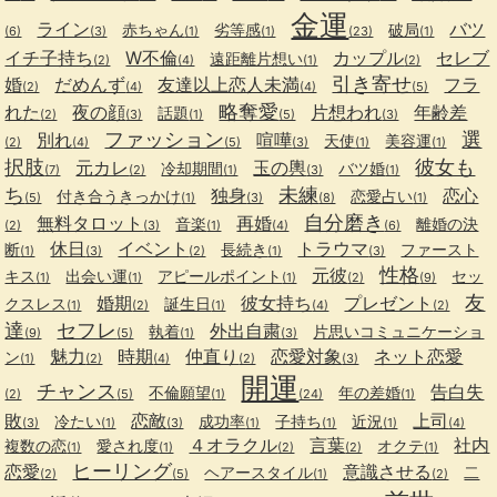
金運
ライン
バツ
赤ちゃん
劣等感
破局
(6)
(3)
(1)
(1)
(23)
(1)
イチ子持ち
W不倫
カップル
セレブ
遠距離片想い
(2)
(4)
(1)
(2)
引き寄せ
婚
だめんず
友達以上恋人未満
フラ
(2)
(4)
(4)
(5)
略奪愛
れた
夜の顔
片想われ
年齢差
話題
(2)
(3)
(1)
(5)
(3)
ファッション
選
別れ
喧嘩
天使
美容運
(2)
(4)
(5)
(3)
(1)
(1)
択肢
彼女も
元カレ
玉の輿
冷却期間
バツ婚
(7)
(2)
(1)
(3)
(1)
ち
未練
独身
恋心
付き合うきっかけ
恋愛占い
(5)
(1)
(3)
(8)
(1)
自分磨き
無料タロット
再婚
音楽
離婚の決
(2)
(3)
(1)
(4)
(6)
休日
イベント
トラウマ
断
長続き
ファースト
(1)
(3)
(2)
(1)
(3)
性格
元彼
キス
出会い運
アピールポイント
セッ
(1)
(1)
(1)
(2)
(9)
友
婚期
彼女持ち
プレゼント
クスレス
誕生日
(1)
(2)
(1)
(4)
(2)
達
セフレ
外出自粛
執着
片思いコミュニケーショ
(9)
(5)
(1)
(3)
魅力
時期
仲直り
恋愛対象
ネット恋愛
ン
(1)
(2)
(4)
(2)
(3)
開運
チャンス
告白失
不倫願望
年の差婚
(2)
(5)
(1)
(24)
(1)
敗
恋敵
上司
冷たい
成功率
子持ち
近況
(3)
(1)
(3)
(1)
(1)
(1)
(4)
４オラクル
言葉
社内
複数の恋
愛され度
オクテ
(1)
(1)
(2)
(2)
(1)
ヒーリング
恋愛
意識させる
ヘアースタイル
二
(2)
(5)
(1)
(2)