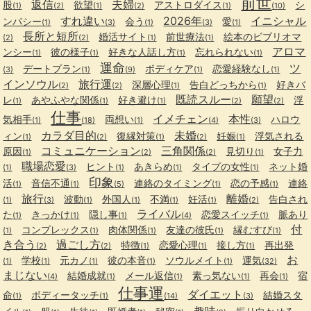
前世
返信
夫婦
股
欲望
アストロダイス
シ
(1)
(2)
(1)
(2)
(1)
(10)
すれ違い
2026年
イニシャル
ンパシー
会う
愛
(1)
(3)
(1)
(3)
(1)
長所と短所
婚活サイト
前世療法
絵本のビブリオマ
(2)
(2)
(1)
(1)
アロマ
ンシー
彼の様子
好きな人話し方
忘れられない
(1)
(1)
(1)
(1)
運命
ツ
デートプラン
ボディケア
恋愛経験なし
(3)
(1)
(9)
(1)
(1)
インソウル
旅行運
深層心理
告白どっちから
好きバ
(2)
(2)
(1)
(1)
既読スルー
願望
レ
あやふやな関係
好き避け
浮
(1)
(1)
(1)
(2)
(2)
仕事
イメチェン
本性
気相手
両想い
ハロウ
(1)
(18)
(1)
(4)
(3)
カラダ目的
未婚
ィン
復縁対策
妊娠
浮気される
(1)
(2)
(1)
(2)
(1)
コミュニケーション
三角関係
原因
見切り
女子力
(1)
(2)
(2)
(1)
職場恋愛
ヒント
あきらめ
タイプの女性
ネット婚
(1)
(3)
(1)
(1)
(1)
印象
活
音信不通
連絡のタイミング
恋の予感
連絡
(1)
(1)
(5)
(1)
(1)
旅行
離婚
波動
外国人
不満
妊活
告白され
(1)
(3)
(1)
(1)
(1)
(1)
(2)
ライバル
た
きっかけ
隠し事
恋愛スイッチ
脈あり
(1)
(1)
(1)
(4)
(1)
付
コンプレックス
肉体関係
友達の彼氏
縁むすび
(1)
(1)
(1)
(1)
(1)
き合う
過ごし方
特徴
恋愛心理
接し方
再出発
(2)
(2)
(1)
(1)
(1)
お
学校
元カノ
彼の本音
ソウルメイト
運気
(1)
(1)
(1)
(1)
(1)
(32)
まじない
結婚成就
メール返信
素っ気ない
再会
宿
(4)
(1)
(1)
(1)
(1)
仕事運
ダイエット
命
ボディータッチ
結婚スタ
(1)
(1)
(14)
(3)