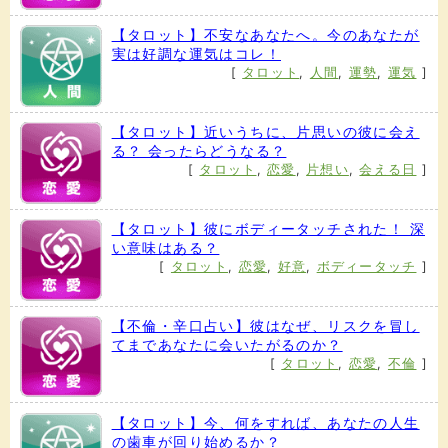
【タロット】不安なあなたへ。今のあなたが
実は好調な運気はコレ！
[
タロット
,
人間
,
運勢
,
運気
]
【タロット】近いうちに、片思いの彼に会え
る？ 会ったらどうなる？
[
タロット
,
恋愛
,
片想い
,
会える日
]
【タロット】彼にボディータッチされた！ 深
い意味はある？
[
タロット
,
恋愛
,
好意
,
ボディータッチ
]
【不倫・辛口占い】彼はなぜ、リスクを冒し
てまであなたに会いたがるのか？
[
タロット
,
恋愛
,
不倫
]
【タロット】今、何をすれば、あなたの人生
の歯車が回り始めるか？