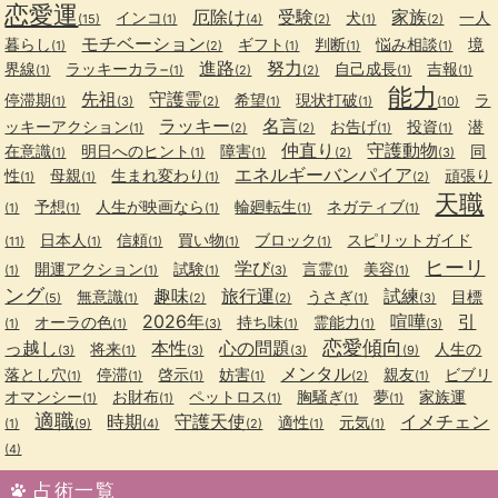
恋愛運
厄除け
受験
家族
インコ
犬
一人
(15)
(1)
(4)
(2)
(1)
(2)
モチベーション
暮らし
ギフト
判断
悩み相談
境
(1)
(2)
(1)
(1)
(1)
進路
努力
界線
ラッキーカラ−
自己成長
吉報
(1)
(1)
(2)
(2)
(1)
(1)
能力
先祖
守護霊
停滞期
希望
現状打破
ラ
(1)
(3)
(2)
(1)
(1)
(10)
ラッキー
名言
ッキーアクション
お告げ
投資
潜
(1)
(2)
(2)
(1)
(1)
仲直り
守護動物
在意識
明日へのヒント
障害
同
(1)
(1)
(1)
(2)
(3)
エネルギーバンパイア
性
母親
生まれ変わり
頑張り
(1)
(1)
(1)
(2)
天職
予想
人生が映画なら
輪廻転生
ネガティブ
(1)
(1)
(1)
(1)
(1)
日本人
信頼
買い物
ブロック
スピリットガイド
(11)
(1)
(1)
(1)
(1)
ヒーリ
学び
開運アクション
試験
言霊
美容
(1)
(1)
(1)
(3)
(1)
(1)
ング
趣味
旅行運
試練
無意識
うさぎ
目標
(5)
(1)
(2)
(2)
(1)
(3)
2026年
喧嘩
引
オーラの色
持ち味
霊能力
(1)
(1)
(3)
(1)
(1)
(3)
恋愛傾向
っ越し
本性
心の問題
将来
人生の
(3)
(1)
(3)
(3)
(9)
メンタル
落とし穴
停滞
啓示
妨害
親友
ビブリ
(1)
(1)
(1)
(1)
(2)
(1)
オマンシー
お財布
ペットロス
胸騒ぎ
夢
家族運
(1)
(1)
(1)
(1)
(1)
適職
時期
守護天使
イメチェン
適性
元気
(1)
(9)
(4)
(2)
(1)
(1)
(4)
占術一覧