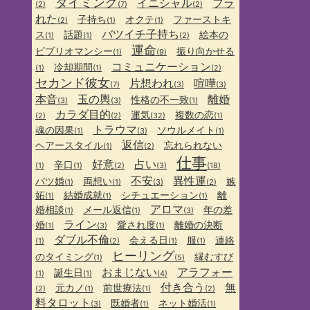
タイミング
イニシャル
フラ
(2)
(7)
(2)
れた
子持ち
オクテ
ファーストキ
(2)
(1)
(1)
バツイチ子持ち
ス
話題
絵本の
(1)
(1)
(2)
運命
ビブリオマンシー
振り向かせる
(1)
(9)
コミュニケーション
冷却期間
(1)
(1)
(2)
セカンド彼女
片想われ
喧嘩
(7)
(3)
(3)
本音
玉の輿
離婚
性格の不一致
(3)
(3)
(1)
カラダ目的
運気
複数の恋
(2)
(2)
(32)
(1)
トラウマ
魂の因果
ソウルメイト
(1)
(3)
(1)
返信
ヘアースタイル
忘れられない
(1)
(2)
仕事
好意
占い
辛口
(1)
(1)
(2)
(3)
(18)
不安
異性運
バツ婚
両想い
嫉
(1)
(1)
(3)
(2)
妬
結婚成就
シチュエーション
離
(1)
(1)
(1)
アロマ
婚相談
メール返信
年の差
(1)
(1)
(3)
ライン
婚
愛され度
離婚の決断
(1)
(3)
(1)
ダブル不倫
会える日
服
連絡
(1)
(2)
(1)
(1)
ヒーリング
のタイミング
縁むすび
(1)
(5)
おまじない
アラフォー
誕生日
(1)
(1)
(4)
付き合う
無
元カノ
前世療法
(2)
(1)
(1)
(2)
料タロット
既婚者
ネット婚活
(3)
(1)
(1)