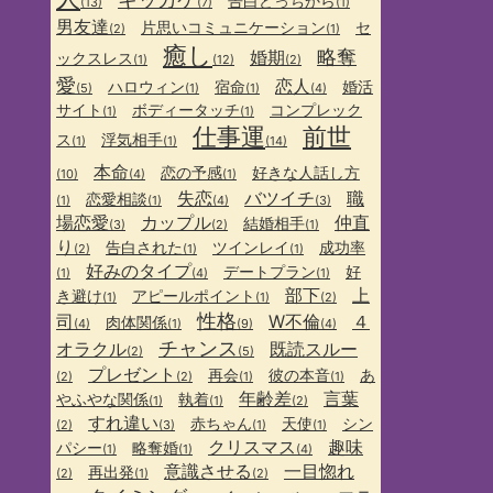
告白どっちから
(13)
(7)
(1)
男友達
片思いコミュニケーション
セ
(2)
(1)
癒し
略奪
婚期
ックスレス
(1)
(12)
(2)
愛
恋人
ハロウィン
宿命
婚活
(5)
(1)
(1)
(4)
サイト
ボディータッチ
コンプレック
(1)
(1)
仕事運
前世
ス
浮気相手
(1)
(1)
(14)
本命
恋の予感
好きな人話し方
(10)
(4)
(1)
失恋
バツイチ
職
恋愛相談
(1)
(1)
(4)
(3)
場恋愛
カップル
仲直
結婚相手
(3)
(2)
(1)
り
告白された
ツインレイ
成功率
(2)
(1)
(1)
好みのタイプ
デートプラン
好
(1)
(4)
(1)
部下
上
き避け
アピールポイント
(1)
(1)
(2)
性格
司
W不倫
４
肉体関係
(4)
(1)
(9)
(4)
チャンス
オラクル
既読スルー
(2)
(5)
プレゼント
再会
彼の本音
あ
(2)
(2)
(1)
(1)
年齢差
言葉
やふやな関係
執着
(1)
(1)
(2)
すれ違い
赤ちゃん
天使
シン
(2)
(3)
(1)
(1)
クリスマス
趣味
パシー
略奪婚
(1)
(1)
(4)
意識させる
一目惚れ
再出発
(2)
(1)
(2)