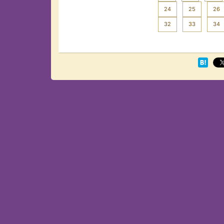
24
25
26
32
33
34
Next >>