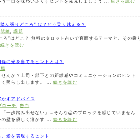
う一日を味わい尽くすヒントを発見しましょう ...
続きを読む
“踏ん張りどころ” は？どう乗り越える？
,
試練
,
課題
ころ”はどこ？ 無料のタロット占いで直面するテーマと、その乗
.
続きを読む
関係に光を当てるヒントとは？
職場
ませんか？上司・部下との距離感やコミュニケーションのヒント
く照らし出します。 ...
続きを読む
溶かすアドバイス
プローチ
,
告白
」「一歩踏み出せない」…そんな恋のブロックを感じていません
の壁を優しく溶かす ...
続きを読む
へ、愛を表現するヒント