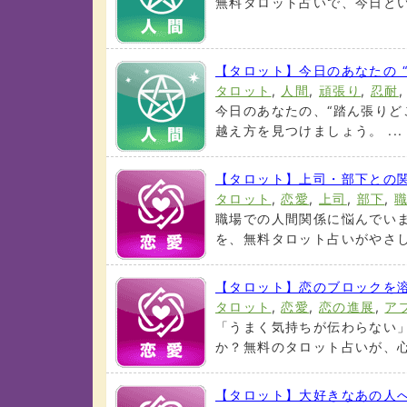
無料タロット占いで、今日とい
【タロット】今日のあなたの 
タロット
,
人間
,
頑張り
,
忍耐
今日のあなたの、“踏ん張りど
越え方を見つけましょう。 ..
【タロット】上司・部下との
タロット
,
恋愛
,
上司
,
部下
,
職場での人間関係に悩んでい
を、無料タロット占いがやさし
【タロット】恋のブロックを
タロット
,
恋愛
,
恋の進展
,
ア
「うまく気持ちが伝わらない
か？無料のタロット占いが、心
【タロット】大好きなあの人