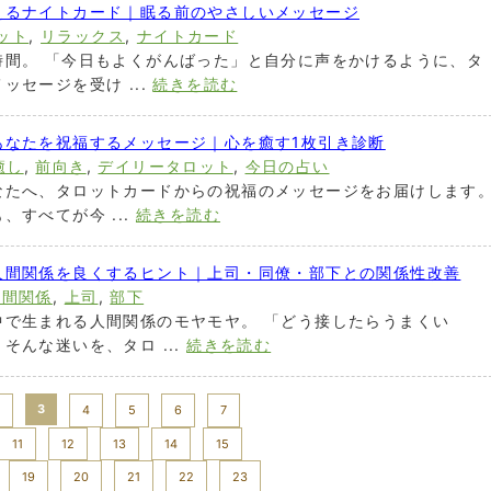
えるナイトカード｜眠る前のやさしいメッセージ
ット
,
リラックス
,
ナイトカード
時間。 「今日もよくがんばった」と自分に声をかけるように、タ
セージを受け ...
続きを読む
あなたを祝福するメッセージ｜心を癒す1枚引き診断
癒し
,
前向き
,
デイリータロット
,
今日の占い
なたへ、タロットカードからの祝福のメッセージをお届けします
すべてが今 ...
続きを読む
人間関係を良くするヒント｜上司・同僚・部下との関係性改善
人間関係
,
上司
,
部下
中で生まれる人間関係のモヤモヤ。 「どう接したらうまくい
そんな迷いを、タロ ...
続きを読む
3
4
5
6
7
11
12
13
14
15
19
20
21
22
23