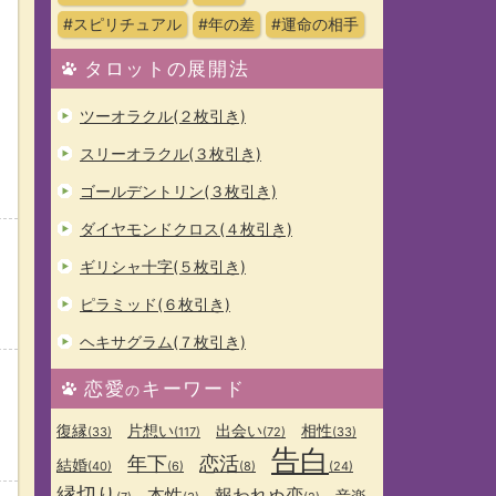
#スピリチュアル
#年の差
#運命の相手
タロットの展開法
ツーオラクル(２枚引き)
スリーオラクル(３枚引き)
ゴールデントリン(３枚引き)
ダイヤモンドクロス(４枚引き)
ギリシャ十字(５枚引き)
ピラミッド(６枚引き)
ヘキサグラム(７枚引き)
恋愛
キーワード
の
復縁
片想い
出会い
相性
(33)
(117)
(72)
(33)
告白
年下
恋活
結婚
(40)
(6)
(8)
(24)
縁切り
本性
報われぬ恋
音楽