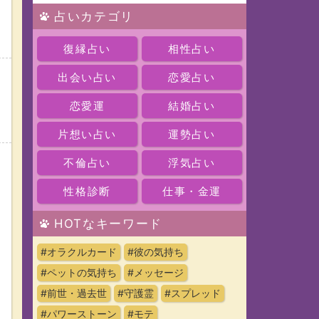
占いカテゴリ
復縁占い
相性占い
出会い占い
恋愛占い
恋愛運
結婚占い
な
片想い占い
運勢占い
不倫占い
浮気占い
性格診断
仕事・金運
HOTなキーワード
#オラクルカード
#彼の気持ち
#ペットの気持ち
#メッセージ
#前世・過去世
#守護霊
#スプレッド
#パワーストーン
#モテ