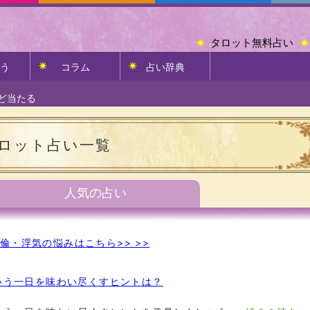
タロット無料占い
う
コラム
占い辞典
ど当たる
ロット占い一覧
人気の占い
倫・浮気の悩みはこちら>> >>
いう一日を味わい尽くすヒントは？