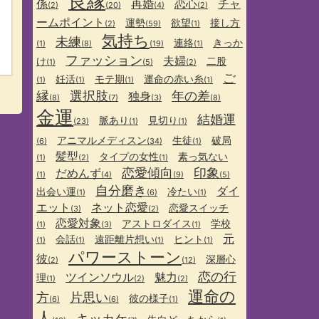
良縁
係
再婚
恋心
チャ
(2)
(20)
(4)
(2)
ームポイント
運勢
欲望
接し方
(2)
(59)
(1)
気持ち
未練
連絡
きっか
(1)
(8)
(19)
(1)
ファッション
夫婦
け
二股
(1)
(5)
(2)
ご
妊活
モテ期
運命の赤い糸
(1)
(1)
(1)
(1)
縁
選択肢
年の差
独身
(8)
(7)
(3)
(8)
金運
結婚運
脈あり
見切り
(23)
(1)
(1)
アニマルメディスン
生徒
破局
(6)
(34)
(1)
髪型
タイプの女性
素っ気ない
(1)
(2)
(1)
恋愛傾向
印象
だめんず
(1)
(4)
(9)
(5)
自分磨き
ダイ
出会い運
冷たい
(1)
(6)
(1)
エット
ネット恋愛
恋愛スイッチ
(3)
(2)
恋愛対象
アストロダイス
学校
(1)
(3)
(1)
元
会話
遠距離片想い
ヒント
(1)
(1)
(1)
(1)
パワーストーン
彼
深層心
(2)
(12)
恋の行
ツインソウル
魅力
理
(1)
(2)
(2)
運命の
方
片思い
彼の様子
(6)
(6)
(1)
人
キッカケ