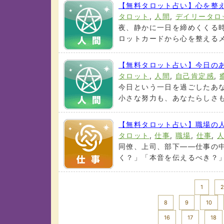
【無料タロット占い】心を整
タロット
,
人間
,
デイリータロ
夜、静かに一日を締めくくる
ロットカードから心を整えるメッ
【無料タロット占い】今日の
タロット
,
人間
,
自己肯定感
,
今日という一日を過ごしたあ
小さな努力も、あなたらしさも、
【無料タロット占い】職場の
タロット
,
仕事
,
職場
,
仕事
,
同僚、上司、部下――仕事の
く？」「本音を伝えるべき？」
<< Prev
1
2
8
9
10
16
17
18