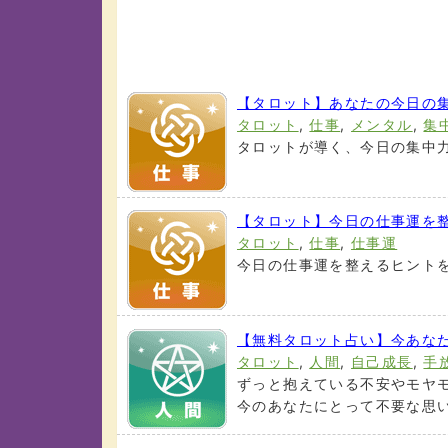
【タロット】あなたの今日の
タロット
,
仕事
,
メンタル
,
集
タロットが導く、今日の集中力
【タロット】今日の仕事運を
タロット
,
仕事
,
仕事運
今日の仕事運を整えるヒントを
【無料タロット占い】今あな
タロット
,
人間
,
自己成長
,
手
ずっと抱えている不安やモヤ
今のあなたにとって不要な思いや