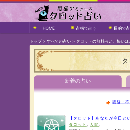
HOME
占術で占う
目的で占
トップ
>
すべての占い
>
タロットの無料占い、怖いほ
タ
新着の占い
復縁・不
【タロット】あなたが今日と
タロット
,
人間
,