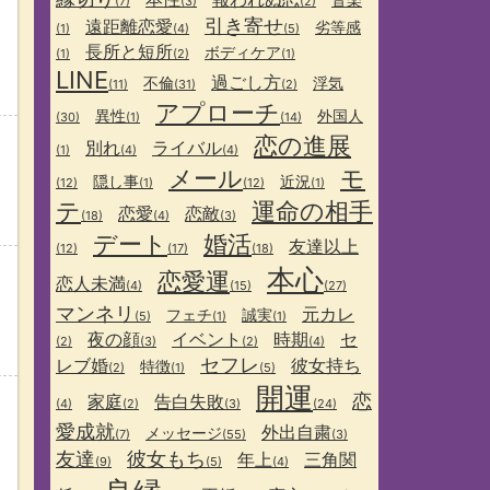
(7)
(3)
(2)
引き寄せ
遠距離恋愛
劣等感
(1)
(4)
(5)
長所と短所
ボディケア
(1)
(2)
(1)
LINE
過ごし方
不倫
浮気
(11)
(31)
(2)
アプローチ
異性
外国人
(30)
(1)
(14)
恋の進展
別れ
ライバル
(1)
(4)
(4)
メール
モ
隠し事
近況
(12)
(1)
(12)
(1)
。
テ
運命の相手
恋愛
恋敵
(18)
(4)
(3)
デート
婚活
友達以上
(12)
(17)
(18)
本心
恋愛運
恋人未満
(4)
(15)
(27)
マンネリ
元カレ
フェチ
誠実
(5)
(1)
(1)
夜の顔
イベント
時期
セ
(2)
(3)
(2)
(4)
セフレ
レブ婚
彼女持ち
特徴
(2)
(1)
(5)
開運
恋
家庭
告白失敗
(4)
(2)
(3)
(24)
愛成就
外出自粛
メッセージ
(7)
(55)
(3)
友達
彼女もち
年上
三角関
(9)
(5)
(4)