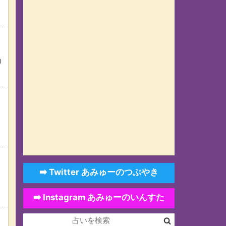
り
➡️ Twitter あみゅーのつぶやき
➡️ Instagram あみゅーのいんすた