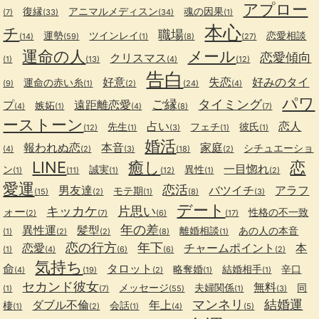
アプロー
復縁
アニマルメディスン
魂の因果
(7)
(33)
(34)
(1)
本心
チ
職場
運勢
ツインレイ
恋愛相談
(14)
(59)
(1)
(8)
(27)
運命の人
メール
恋愛傾向
クリスマス
(1)
(13)
(4)
(12)
告白
好意
失恋
好みのタイ
運命の赤い糸
(9)
(1)
(2)
(24)
(4)
パワ
ご縁
タイミング
プ
遠距離恋愛
嫉妬
(4)
(1)
(4)
(8)
(7)
ーストーン
占い
恋人
先生
フェチ
彼氏
(12)
(1)
(3)
(1)
(1)
婚活
報われぬ恋
本音
家庭
シチュエーショ
(4)
(2)
(3)
(18)
(2)
LINE
癒し
恋
一目惚れ
ン
誠実
異性
(1)
(11)
(1)
(12)
(1)
(2)
愛運
恋活
男友達
バツイチ
アラフ
モテ期
(15)
(2)
(1)
(8)
(3)
デート
キッカケ
片思い
ォー
性格の不一致
(2)
(7)
(6)
(17)
年の差
異性運
髪型
離婚相談
あの人の本音
(1)
(2)
(2)
(8)
(1)
恋の行方
年下
恋愛
チャームポイント
本
(1)
(4)
(6)
(6)
(2)
気持ち
命
タロット
略奪婚
結婚相手
辛口
(4)
(19)
(2)
(1)
(1)
セカンド彼女
無料
メッセージ
夫婦関係
同
(1)
(7)
(55)
(1)
(3)
マンネリ
結婚運
ダブル不倫
年上
棲
会話
(1)
(2)
(1)
(4)
(5)