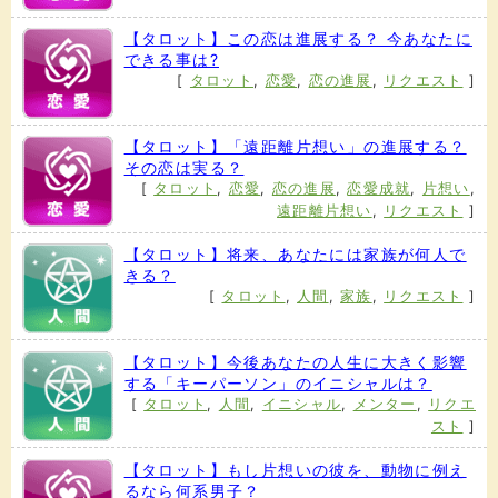
【タロット】この恋は進展する？ 今あなたに
できる事は?
[
タロット
,
恋愛
,
恋の進展
,
リクエスト
]
【タロット】「遠距離片想い」の進展する？
その恋は実る？
[
タロット
,
恋愛
,
恋の進展
,
恋愛成就
,
片想い
,
遠距離片想い
,
リクエスト
]
【タロット】将来、あなたには家族が何人で
きる？
[
タロット
,
人間
,
家族
,
リクエスト
]
【タロット】今後あなたの人生に大きく影響
する「キーパーソン」のイニシャルは？
[
タロット
,
人間
,
イニシャル
,
メンター
,
リクエ
スト
]
【タロット】もし片想いの彼を、動物に例え
るなら何系男子？