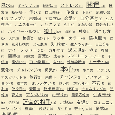
開運
風水
ストレス
ギャンブル
瞑想法
日
(5)
(1)
(1)
(5)
(24)
予兆
使命
常
断捨離
自己理解
予言
厄祓い
(1)
(1)
(2)
(1)
(3)
(1)
(1)
自分磨き
セルフラブ
未婚
アロマ
恋愛
心の
(2)
(2)
(3)
(4)
(6)
チャクラ
整理
ハムスター
今世
厄払い
自分らしさ
(1)
(1)
(2)
(1)
(1)
癒し
ハイヤーセルフ
独身
過ごし方
退屈
(1)
(2)
(12)
(1)
(3)
選択肢
格言
ラッキーカラー
人気
疲れ
強
(2)
(1)
(2)
(1)
(4)
(7)
失せ物
さ
気分転換
どん底
生きづらさ
自己分析
(1)
(1)
(1)
(2)
(1)
過去世
ナイトメッセージ
カルマ
魂
忍耐
(1)
(2)
(3)
(5)
(2)
願望
言葉
デイリータロット
悪縁
成長
子
(1)
(2)
(1)
(2)
(1)
(2)
買い物運
トーテム
供
裏切り
自分
性格診断
(1)
(1)
(3)
(1)
(1)
(4)
本心
変化
チャレンジ
勇気
ネコ
ファミリ
(2)
(3)
(2)
(27)
(1)
チャンス
旅行
アファメーシ
アスピリット
来世
(1)
(3)
(1)
(5)
ョン
セルフケア
不安
絵本
救い
2025年
前
(3)
(1)
(3)
(1)
(1)
(3)
外出自粛
兆
使役霊
憂鬱
HSP
チャネリング
朗
(1)
(1)
(1)
(3)
(1)
(1)
マンネリ
引き寄せ
お守り
報
育児
因果応報
(1)
(1)
(5)
(2)
(1)
運命の相手
ご縁
友達
コミュニケ
合格
(5)
(1)
(12)
(8)
(9)
ーション
儀式
尊重
超能力
ガイド
苦手な人
(2)
(1)
(1)
(1)
(1)
(3)
恋愛運