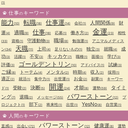
(1)
仕事
キーワード
の
能力
転職
仕事運
人間関係
財
会社
(10)
(18)
(14)
(1)
(9)
金運
仕事
適職
運
働き方
応募
相性
(4)
(9)
(18)
(1)
(2)
(23)
職場
守護動物
資格
勉強運
アニマルメディス
(33)
(1)
(3)
(8)
(1)
天職
上司
独立
就職
成
ン
足りないもの
(34)
(11)
(4)
(1)
(3)
(4)
キッカケ
功
不安
学び
活躍
職種
面接
(3)
(1)
(3)
(7)
(1)
(1)
(3)
ゴールデントリン
評価
試練
アドバイス
(3)
(10)
(1)
(3)
ご縁
トーテム
メンタル
時期
収入
採用
(8)
(4)
(2)
(4)
(2)
(1)
適正
お金
就活
集中力
出世運
副業
キーワー
(2)
(1)
(1)
(1)
(2)
(1)
開運
決断
才能
タイミ
受験
ド
運勢
(1)
(2)
(5)
(24)
(8)
(59)
パワーストーン
ング
退職
メッセージ
プ
(7)
(2)
(55)
(12)
YesNo
部下
ロジェクト
将来性
出世
自営業
(1)
(2)
(1)
(1)
(8)
(1)
人間
キーワード
の
パワーストーン
健康運
直感
出会い
運勢
(1)
(72)
(12)
(8)