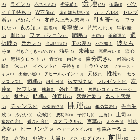
金運
ライン
バツ
赤ちゃん
劣等感
破局
(6)
(3)
(1)
(1)
(23)
(1)
イチ子持ち
W不倫
カップル
セレブ
遠距離片想い
(2)
(4)
(1)
(2)
引き寄せ
婚
だめんず
友達以上恋人未満
フラ
(2)
(4)
(4)
(5)
略奪愛
れた
夜の顔
片想われ
年齢差
話題
(2)
(3)
(1)
(5)
(3)
ファッション
選
別れ
喧嘩
天使
美容運
(2)
(4)
(5)
(3)
(1)
(1)
択肢
彼女も
元カレ
玉の輿
冷却期間
バツ婚
(7)
(2)
(1)
(3)
(1)
ち
未練
独身
恋心
付き合うきっかけ
恋愛占い
(5)
(1)
(3)
(8)
(1)
自分磨き
無料タロット
再婚
音楽
離婚の決
(2)
(3)
(1)
(4)
(6)
休日
イベント
トラウマ
断
長続き
ファースト
(1)
(3)
(2)
(1)
(3)
性格
元彼
キス
出会い運
アピールポイント
セッ
(1)
(1)
(1)
(2)
(9)
友
婚期
彼女持ち
プレゼント
クスレス
誕生日
(1)
(2)
(1)
(4)
(2)
達
セフレ
外出自粛
執着
片思いコミュニケーショ
(9)
(5)
(1)
(3)
魅力
時期
仲直り
恋愛対象
ネット恋愛
ン
(1)
(2)
(4)
(2)
(3)
開運
チャンス
告白失
不倫願望
年の差婚
(2)
(5)
(1)
(24)
(1)
敗
恋敵
上司
冷たい
成功率
子持ち
近況
(3)
(1)
(3)
(1)
(1)
(1)
(4)
４オラクル
言葉
社内
複数の恋
愛され度
オクテ
(1)
(1)
(2)
(2)
(1)
ヒーリング
恋愛
意識させる
ヘアースタイル
二
(2)
(5)
(1)
(2)
前世
返信
夫婦
股
欲望
アストロダイス
シ
(1)
(2)
(1)
(2)
(1)
(10)