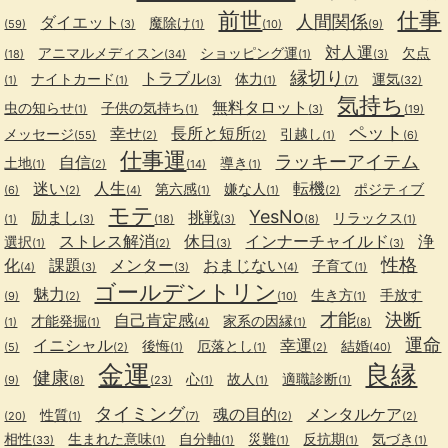
前世
仕事
人間関係
ダイエット
魔除け
(59)
(3)
(1)
(10)
(9)
対人運
アニマルメディスン
ショッピング運
欠点
(18)
(34)
(1)
(3)
縁切り
トラブル
ナイトカード
体力
運気
(1)
(1)
(3)
(1)
(7)
(32)
気持ち
無料タロット
虫の知らせ
子供の気持ち
(1)
(1)
(3)
(19)
ペット
幸せ
長所と短所
メッセージ
引越し
(55)
(2)
(2)
(1)
(6)
仕事運
ラッキーアイテム
自信
土地
導き
(1)
(2)
(14)
(1)
迷い
人生
転機
第六感
嫌な人
ポジティブ
(6)
(2)
(4)
(1)
(1)
(2)
モテ
YesNo
励まし
挑戦
リラックス
(1)
(3)
(18)
(3)
(8)
(1)
ストレス解消
休日
インナーチャイルド
浄
選択
(1)
(2)
(3)
(3)
性格
化
課題
メンター
おまじない
子育て
(4)
(3)
(3)
(4)
(1)
ゴールデントリン
魅力
生き方
手放す
(9)
(2)
(10)
(1)
才能
決断
自己肯定感
才能発掘
家系の因縁
(1)
(1)
(4)
(1)
(8)
運命
イニシャル
幸運
後悔
厄落とし
結婚
(5)
(2)
(1)
(1)
(2)
(40)
金運
良縁
健康
心
故人
適職診断
(9)
(8)
(23)
(1)
(1)
(1)
タイミング
魂の目的
メンタルケア
性質
(20)
(1)
(7)
(2)
(2)
相性
生まれた意味
自分軸
災難
反抗期
気づき
(33)
(1)
(1)
(1)
(1)
(1)