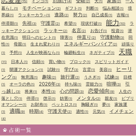
厄除け
受験
家族
インコ
犬
一人
(15)
(1)
(4)
(2)
(1)
(2)
モチベーション
暮らし
ギフト
判断
悩み相談
境
(1)
(2)
(1)
(1)
(1)
進路
努力
界線
ラッキーカラ−
自己成長
吉報
(1)
(1)
(2)
(2)
(1)
(1)
能力
先祖
守護霊
停滞期
希望
現状打破
ラ
(1)
(3)
(2)
(1)
(1)
(10)
ラッキー
名言
ッキーアクション
お告げ
投資
潜
(1)
(2)
(2)
(1)
(1)
仲直り
守護動物
在意識
明日へのヒント
障害
同
(1)
(1)
(1)
(2)
(3)
エネルギーバンパイア
性
母親
生まれ変わり
頑張り
(1)
(1)
(1)
(2)
天職
予想
人生が映画なら
輪廻転生
ネガティブ
(1)
(1)
(1)
(1)
(1)
日本人
信頼
買い物
ブロック
スピリットガイド
(11)
(1)
(1)
(1)
(1)
ヒーリ
学び
開運アクション
試験
言霊
美容
(1)
(1)
(1)
(3)
(1)
(1)
ング
趣味
旅行運
試練
無意識
うさぎ
目標
(5)
(1)
(2)
(2)
(1)
(3)
2026年
喧嘩
引
オーラの色
持ち味
霊能力
(1)
(1)
(3)
(1)
(1)
(3)
恋愛傾向
っ越し
本性
心の問題
将来
人生の
(3)
(1)
(3)
(3)
(9)
メンタル
落とし穴
停滞
啓示
妨害
親友
ビブリ
(1)
(1)
(1)
(1)
(2)
(1)
オマンシー
お財布
ペットロス
胸騒ぎ
夢
家族運
(1)
(1)
(1)
(1)
(1)
適職
時期
守護天使
イメチェン
適性
元気
(1)
(9)
(4)
(2)
(1)
(1)
(4)
占術一覧