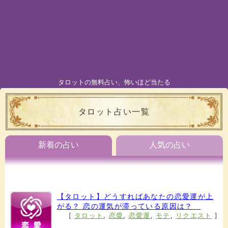
タロットの無料占い、怖いほど当たる
タロット占い一覧
新着の占い
人気の占い
【タロット】どうすればあなたの恋愛運が上
がる？ 恋の運気が滞っている原因は？
[
タロット
,
恋愛
,
恋愛運
,
モテ
,
リクエスト
]