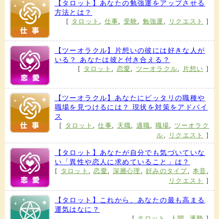
【タロット】あなたの勉強運をアップさせる
方法とは？
[
タロット
,
仕事
,
受験
,
勉強運
,
リクエスト
]
【ツーオラクル】片想いの彼には好きな人が
いる？ あなたは彼と付き合える？
[
タロット
,
恋愛
,
ツーオラクル
,
片想い
]
【ツーオラクル】あなたにピッタリの職種や
職場を見つけるには？ 現状を対策をアドバイ
ス
[
タロット
,
仕事
,
天職
,
適職
,
職場
,
ツーオラク
ル
,
リクエスト
]
【タロット】あなたが自分でも気づいていな
い「異性や恋人に求めていること」は？
[
タロット
,
恋愛
,
深層心理
,
好みのタイプ
,
本音
,
リクエスト
]
【タロット】これから、あなたの最も高まる
運気はなに？
[
タロット
,
人間
,
運勢
]