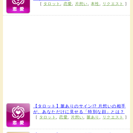
[
タロット
,
恋愛
,
片想い
,
本性
,
リクエスト
]
【タロット】脈ありのサイン!? 片想いの相手
が、あなただけに見せる「特別な顔」とは？
[
タロット
,
恋愛
,
片想い
,
脈あり
,
リクエスト
]