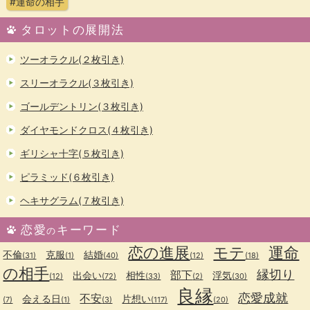
#運命の相手
タロットの展開法
ツーオラクル(２枚引き)
スリーオラクル(３枚引き)
ゴールデントリン(３枚引き)
ダイヤモンドクロス(４枚引き)
ギリシャ十字(５枚引き)
ピラミッド(６枚引き)
ヘキサグラム(７枚引き)
恋愛
キーワード
の
恋の進展
モテ
運命
不倫
克服
結婚
(31)
(1)
(40)
(12)
(18)
の相手
縁切り
部下
出会い
相性
浮気
(12)
(72)
(33)
(2)
(30)
良縁
恋愛成就
不安
会える日
片想い
(7)
(1)
(3)
(117)
(20)