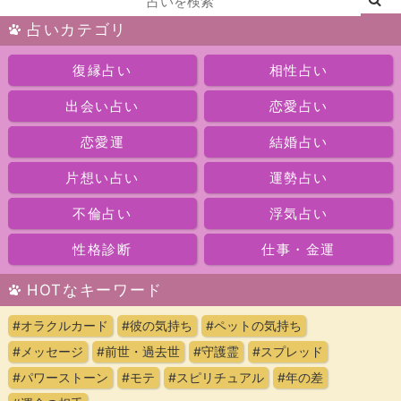
占いカテゴリ
復縁占い
相性占い
出会い占い
恋愛占い
恋愛運
結婚占い
片想い占い
運勢占い
不倫占い
浮気占い
性格診断
仕事・金運
HOTなキーワード
#オラクルカード
#彼の気持ち
#ペットの気持ち
#メッセージ
#前世・過去世
#守護霊
#スプレッド
#パワーストーン
#モテ
#スピリチュアル
#年の差