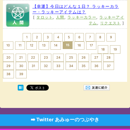
【幸運】今日はどんな１日？ ラッキーカラ
ー・ラッキーアイテムは？
[
タロット
,
人間
,
ラッキーカラー
,
ラッキーアイ
テム
,
リクエスト
]
<< Prev
1
2
3
4
5
6
7
8
9
15
10
11
12
13
14
16
17
18
19
20
21
22
23
24
25
26
27
28
29
30
31
32
33
34
35
36
37
Next >>
38
39
➡️ Twitter あみゅーのつぶやき