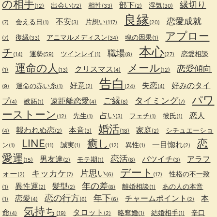
の相手
縁切り
部下
出会い
相性
浮気
(12)
(72)
(33)
(2)
(30)
良縁
恋愛成就
不安
会える日
片想い
(7)
(1)
(3)
(117)
(20)
アプロー
復縁
アニマルメディスン
魂の因果
(7)
(33)
(34)
(1)
本心
チ
職場
運勢
ツインレイ
恋愛相談
(14)
(59)
(1)
(8)
(27)
運命の人
メール
恋愛傾向
クリスマス
(1)
(13)
(4)
(12)
告白
好意
失恋
好みのタイ
運命の赤い糸
(9)
(1)
(2)
(24)
(4)
パワ
ご縁
タイミング
プ
遠距離恋愛
嫉妬
(4)
(1)
(4)
(8)
(7)
ーストーン
占い
恋人
先生
フェチ
彼氏
(12)
(1)
(3)
(1)
(1)
婚活
報われぬ恋
本音
家庭
シチュエーショ
(4)
(2)
(3)
(18)
(2)
LINE
癒し
恋
一目惚れ
ン
誠実
異性
(1)
(11)
(1)
(12)
(1)
(2)
愛運
恋活
男友達
バツイチ
アラフ
モテ期
(15)
(2)
(1)
(8)
(3)
デート
キッカケ
片思い
ォー
性格の不一致
(2)
(7)
(6)
(17)
年の差
異性運
髪型
離婚相談
あの人の本音
(1)
(2)
(2)
(8)
(1)
恋の行方
年下
恋愛
チャームポイント
本
(1)
(4)
(6)
(6)
(2)
気持ち
命
タロット
略奪婚
結婚相手
辛口
(4)
(19)
(2)
(1)
(1)