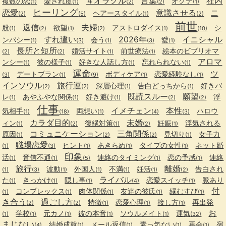
４オラクル
言葉
社内
複数の恋
愛され度
オクテ
(1)
(1)
(2)
(2)
(1)
ヒーリング
恋愛
意識させる
ヘアースタイル
二
(2)
(5)
(1)
(2)
前世
返信
夫婦
股
欲望
アストロダイス
シ
(1)
(2)
(1)
(2)
(1)
(10)
すれ違い
2026年
イニシャル
ンパシー
会う
愛
(1)
(3)
(1)
(3)
(1)
長所と短所
婚活サイト
前世療法
絵本のビブリオマ
(2)
(2)
(1)
(1)
アロマ
ンシー
彼の様子
好きな人話し方
忘れられない
(1)
(1)
(1)
(1)
運命
ツ
デートプラン
ボディケア
恋愛経験なし
(3)
(1)
(9)
(1)
(1)
インソウル
旅行運
深層心理
告白どっちから
好きバ
(2)
(2)
(1)
(1)
既読スルー
願望
レ
あやふやな関係
好き避け
浮
(1)
(1)
(1)
(2)
(2)
仕事
イメチェン
本性
気相手
両想い
ハロウ
(1)
(18)
(1)
(4)
(3)
カラダ目的
未婚
ィン
復縁対策
妊娠
浮気される
(1)
(2)
(1)
(2)
(1)
コミュニケーション
三角関係
原因
見切り
女子力
(1)
(2)
(2)
(1)
職場恋愛
ヒント
あきらめ
タイプの女性
ネット婚
(1)
(3)
(1)
(1)
(1)
印象
活
音信不通
連絡のタイミング
恋の予感
連絡
(1)
(1)
(5)
(1)
(1)
旅行
離婚
波動
外国人
不満
妊活
告白され
(1)
(3)
(1)
(1)
(1)
(1)
(2)
ライバル
た
きっかけ
隠し事
恋愛スイッチ
脈あり
(1)
(1)
(1)
(4)
(1)
付
コンプレックス
肉体関係
友達の彼氏
縁むすび
(1)
(1)
(1)
(1)
(1)
き合う
過ごし方
特徴
恋愛心理
接し方
再出発
(2)
(2)
(1)
(1)
(1)
お
学校
元カノ
彼の本音
ソウルメイト
運気
(1)
(1)
(1)
(1)
(1)
(32)
まじない
結婚成就
メール返信
素っ気ない
再会
宿
(4)
(1)
(1)
(1)
(1)