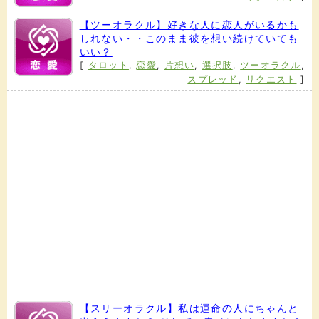
【ツーオラクル】好きな人に恋人がいるかも
しれない・・このまま彼を想い続けていても
いい？
[
タロット
,
恋愛
,
片想い
,
選択肢
,
ツーオラクル
,
スプレッド
,
リクエスト
]
【スリーオラクル】私は運命の人にちゃんと