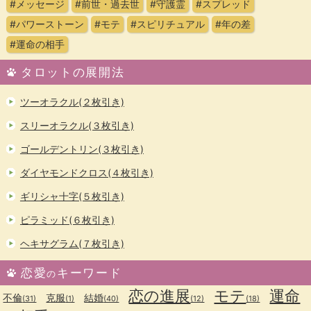
#メッセージ
#前世・過去世
#守護霊
#スプレッド
#パワーストーン
#モテ
#スピリチュアル
#年の差
#運命の相手
タロットの展開法
ツーオラクル(２枚引き)
スリーオラクル(３枚引き)
ゴールデントリン(３枚引き)
ダイヤモンドクロス(４枚引き)
ギリシャ十字(５枚引き)
ピラミッド(６枚引き)
ヘキサグラム(７枚引き)
恋愛
キーワード
の
恋の進展
モテ
運命
不倫
克服
結婚
(31)
(1)
(40)
(12)
(18)