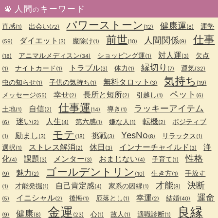
人間
キーワード
の
パワーストーン
健康運
直感
出会い
運勢
(1)
(72)
(12)
(8)
前世
仕事
人間関係
ダイエット
魔除け
(59)
(3)
(1)
(10)
(9)
対人運
アニマルメディスン
ショッピング運
欠点
(18)
(34)
(1)
(3)
縁切り
トラブル
ナイトカード
体力
運気
(1)
(1)
(3)
(1)
(7)
(32)
気持ち
無料タロット
虫の知らせ
子供の気持ち
(1)
(1)
(3)
(19)
ペット
幸せ
長所と短所
メッセージ
引越し
(55)
(2)
(2)
(1)
(6)
仕事運
ラッキーアイテム
自信
土地
導き
(1)
(2)
(14)
(1)
迷い
人生
転機
第六感
嫌な人
ポジティブ
(6)
(2)
(4)
(1)
(1)
(2)
モテ
YesNo
励まし
挑戦
リラックス
(1)
(3)
(18)
(3)
(8)
(1)
ストレス解消
休日
インナーチャイルド
浄
選択
(1)
(2)
(3)
(3)
性格
化
課題
メンター
おまじない
子育て
(4)
(3)
(3)
(4)
(1)
ゴールデントリン
魅力
生き方
手放す
(9)
(2)
(10)
(1)
才能
決断
自己肯定感
才能発掘
家系の因縁
(1)
(1)
(4)
(1)
(8)
運命
イニシャル
幸運
後悔
厄落とし
結婚
(5)
(2)
(1)
(1)
(2)
(40)
金運
良縁
健康
心
故人
適職診断
(9)
(8)
(23)
(1)
(1)
(1)