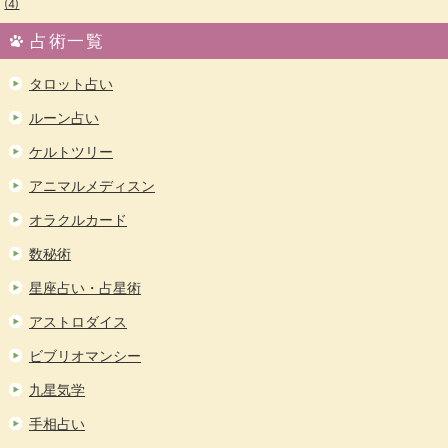
(4)
占術一覧
タロット占い
ルーン占い
ケルトツリー
アニマルメディスン
オラクルカード
数秘術
星座占い・占星術
アストロダイス
ビブリオマンシー
九星気学
手相占い