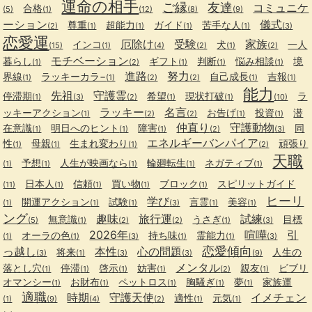
運命の相手
ご縁
友達
コミュニケ
合格
(5)
(1)
(12)
(8)
(9)
ーション
儀式
尊重
超能力
ガイド
苦手な人
(2)
(1)
(1)
(1)
(1)
(3)
恋愛運
厄除け
受験
家族
インコ
犬
一人
(15)
(1)
(4)
(2)
(1)
(2)
モチベーション
暮らし
ギフト
判断
悩み相談
境
(1)
(2)
(1)
(1)
(1)
進路
努力
界線
ラッキーカラ−
自己成長
吉報
(1)
(1)
(2)
(2)
(1)
(1)
能力
先祖
守護霊
停滞期
希望
現状打破
ラ
(1)
(3)
(2)
(1)
(1)
(10)
ラッキー
名言
ッキーアクション
お告げ
投資
潜
(1)
(2)
(2)
(1)
(1)
仲直り
守護動物
在意識
明日へのヒント
障害
同
(1)
(1)
(1)
(2)
(3)
エネルギーバンパイア
性
母親
生まれ変わり
頑張り
(1)
(1)
(1)
(2)
天職
予想
人生が映画なら
輪廻転生
ネガティブ
(1)
(1)
(1)
(1)
(1)
日本人
信頼
買い物
ブロック
スピリットガイド
(11)
(1)
(1)
(1)
(1)
ヒーリ
学び
開運アクション
試験
言霊
美容
(1)
(1)
(1)
(3)
(1)
(1)
ング
趣味
旅行運
試練
無意識
うさぎ
目標
(5)
(1)
(2)
(2)
(1)
(3)
2026年
喧嘩
引
オーラの色
持ち味
霊能力
(1)
(1)
(3)
(1)
(1)
(3)
恋愛傾向
っ越し
本性
心の問題
将来
人生の
(3)
(1)
(3)
(3)
(9)
メンタル
落とし穴
停滞
啓示
妨害
親友
ビブリ
(1)
(1)
(1)
(1)
(2)
(1)
オマンシー
お財布
ペットロス
胸騒ぎ
夢
家族運
(1)
(1)
(1)
(1)
(1)
適職
時期
守護天使
イメチェン
適性
元気
(1)
(9)
(4)
(2)
(1)
(1)