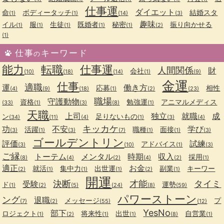
仕事運
ダイエット
命
ボディータッチ
結婚スタ
(1)
(1)
(14)
(3)
趣味
イル
服
生徒
既婚者
秘密
振り向かせる
(1)
(1)
(1)
(1)
(1)
(2)
(1)
仕事
キーワード
の
能力
転職
仕事運
人間関係
財
会社
(10)
(18)
(14)
(1)
(9)
金運
仕事
適職
運
働き方
応募
相性
(4)
(9)
(18)
(1)
(2)
(23)
職場
守護動物
資格
勉強運
アニマルメディス
(33)
(1)
(3)
(8)
(1)
天職
上司
独立
就職
成
ン
足りないもの
(34)
(11)
(4)
(1)
(3)
(4)
キッカケ
功
不安
学び
活躍
職種
面接
(3)
(1)
(3)
(7)
(1)
(1)
(3)
ゴールデントリン
評価
試練
アドバイス
(3)
(10)
(1)
(3)
ご縁
トーテム
メンタル
時期
収入
採用
(8)
(4)
(2)
(4)
(2)
(1)
適正
お金
就活
集中力
出世運
副業
キーワー
(2)
(1)
(1)
(1)
(2)
(1)
開運
決断
才能
タイミ
受験
ド
運勢
(1)
(2)
(5)
(24)
(8)
(59)
パワーストーン
ング
退職
メッセージ
プ
(7)
(2)
(55)
(12)
YesNo
部下
ロジェクト
将来性
出世
自営業
(1)
(2)
(1)
(1)
(8)
(1)