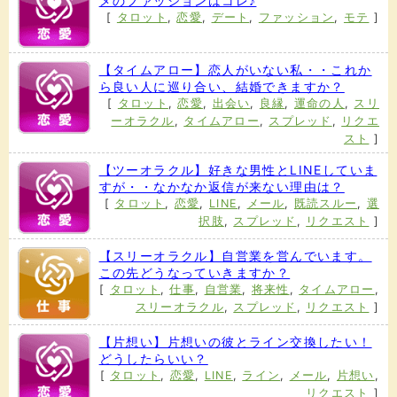
メのファッションはコレ♪
[
タロット
,
恋愛
,
デート
,
ファッション
,
モテ
]
【タイムアロー】恋人がいない私・・これか
ら良い人に巡り合い、結婚できますか？
[
タロット
,
恋愛
,
出会い
,
良縁
,
運命の人
,
スリ
ーオラクル
,
タイムアロー
,
スプレッド
,
リクエ
スト
]
【ツーオラクル】好きな男性とLINEしていま
すが・・なかなか返信が来ない理由は？
[
タロット
,
恋愛
,
LINE
,
メール
,
既読スルー
,
選
択肢
,
スプレッド
,
リクエスト
]
【スリーオラクル】自営業を営んでいます。
この先どうなっていきますか？
[
タロット
,
仕事
,
自営業
,
将来性
,
タイムアロー
,
スリーオラクル
,
スプレッド
,
リクエスト
]
【片想い】片想いの彼とライン交換したい！
どうしたらいい？
[
タロット
,
恋愛
,
LINE
,
ライン
,
メール
,
片想い
,
リクエスト
]