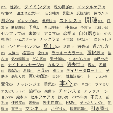
タイミング
魂の目的
メンタルケア
性質
(20)
(1)
(7)
(2)
(2)
相性
生まれた意味
自分軸
災難
反抗期
気づき
(33)
(1)
(1)
(1)
(1)
(1)
開運
風水
ストレス
ギャンブル
瞑想法
日
(5)
(1)
(1)
(5)
(24)
予兆
使命
常
断捨離
自己理解
予言
厄祓い
(1)
(1)
(2)
(1)
(3)
(1)
(1)
自分磨き
セルフラブ
未婚
アロマ
恋愛
心の
(2)
(2)
(3)
(4)
(6)
チャクラ
整理
ハムスター
今世
厄払い
自分らしさ
(1)
(1)
(2)
(1)
(1)
癒し
ハイヤーセルフ
独身
過ごし方
退屈
(1)
(2)
(12)
(1)
(3)
選択肢
格言
ラッキーカラー
人気
疲れ
強
(2)
(1)
(2)
(1)
(4)
(7)
失せ物
さ
気分転換
どん底
生きづらさ
自己分析
(1)
(1)
(1)
(2)
(1)
過去世
ナイトメッセージ
カルマ
魂
忍耐
(1)
(2)
(3)
(5)
(2)
願望
言葉
デイリータロット
悪縁
成長
子
(1)
(2)
(1)
(2)
(1)
(2)
買い物運
トーテム
供
裏切り
自分
性格診断
(1)
(1)
(3)
(1)
(1)
(4)
本心
変化
チャレンジ
勇気
ネコ
ファミリ
(2)
(3)
(2)
(27)
(1)
チャンス
旅行
アファメーシ
アスピリット
来世
(1)
(3)
(1)
(5)
ョン
セルフケア
不安
絵本
救い
2025年
前
(3)
(1)
(3)
(1)
(1)
(3)
外出自粛
兆
使役霊
憂鬱
HSP
チャネリング
朗
(1)
(1)
(1)
(3)
(1)
(1)
マンネリ
引き寄せ
お守り
報
育児
因果応報
(1)
(1)
(5)
(2)
(1)