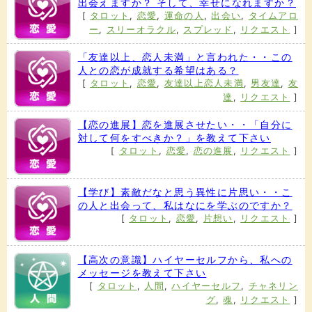
出会えますか？ そして、幸せになれますか？
[
タロット
,
恋愛
,
運命の人
,
出会い
,
タイムアロ
ー
,
スリーオラクル
,
スプレッド
,
リクエスト
]
「友達以上、恋人未満」と言われた・・この
人との恋が成就する希望はある？
[
タロット
,
恋愛
,
友達以上恋人未満
,
男友達
,
友
達
,
リクエスト
]
【恋の進展】恋を進展させたい・・「自分に
対して何をすべきか？」を教えて下さい
[
タロット
,
恋愛
,
恋の進展
,
リクエスト
]
【学び】素敵だなと思う異性に片思い・・こ
の人と出会って、私はなにを学ぶのですか？
[
タロット
,
恋愛
,
片想い
,
リクエスト
]
【高次の意識】ハイヤーセルフから、私への
メッセージを教えて下さい
[
タロット
,
人間
,
ハイヤーセルフ
,
チャネリン
グ
,
魂
,
リクエスト
]