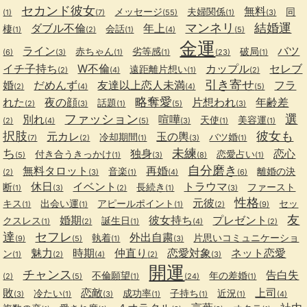
セカンド彼女
無料
メッセージ
夫婦関係
同
(1)
(7)
(55)
(1)
(3)
マンネリ
結婚運
ダブル不倫
年上
棲
会話
(1)
(2)
(1)
(4)
(5)
金運
ライン
バツ
赤ちゃん
劣等感
破局
(6)
(3)
(1)
(1)
(23)
(1)
イチ子持ち
W不倫
カップル
セレブ
遠距離片想い
(2)
(4)
(1)
(2)
引き寄せ
婚
だめんず
友達以上恋人未満
フラ
(2)
(4)
(4)
(5)
略奪愛
れた
夜の顔
片想われ
年齢差
話題
(2)
(3)
(1)
(5)
(3)
ファッション
選
別れ
喧嘩
天使
美容運
(2)
(4)
(5)
(3)
(1)
(1)
択肢
彼女も
元カレ
玉の輿
冷却期間
バツ婚
(7)
(2)
(1)
(3)
(1)
ち
未練
独身
恋心
付き合うきっかけ
恋愛占い
(5)
(1)
(3)
(8)
(1)
自分磨き
無料タロット
再婚
音楽
離婚の決
(2)
(3)
(1)
(4)
(6)
休日
イベント
トラウマ
断
長続き
ファースト
(1)
(3)
(2)
(1)
(3)
性格
元彼
キス
出会い運
アピールポイント
セッ
(1)
(1)
(1)
(2)
(9)
友
婚期
彼女持ち
プレゼント
クスレス
誕生日
(1)
(2)
(1)
(4)
(2)
達
セフレ
外出自粛
執着
片思いコミュニケーショ
(9)
(5)
(1)
(3)
魅力
時期
仲直り
恋愛対象
ネット恋愛
ン
(1)
(2)
(4)
(2)
(3)
開運
チャンス
告白失
不倫願望
年の差婚
(2)
(5)
(1)
(24)
(1)
敗
恋敵
上司
冷たい
成功率
子持ち
近況
(3)
(1)
(3)
(1)
(1)
(1)
(4)