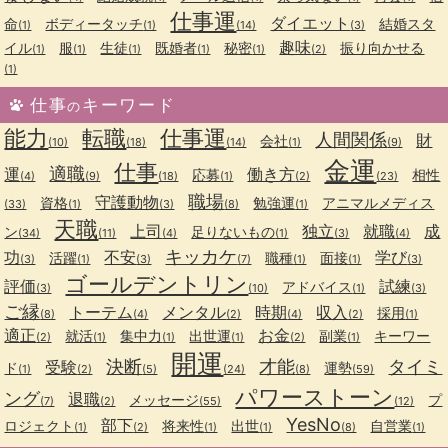
仕事運
ダイエット
命
ボディータッチ
結婚スタ
(1)
(1)
(14)
(3)
趣味
イル
服
生徒
既婚者
秘密
振り向かせる
(1)
(1)
(1)
(1)
(1)
(2)
(1)
仕事
キーワード
の
能力
転職
仕事運
人間関係
財
会社
(10)
(18)
(14)
(1)
(9)
金運
仕事
適職
運
働き方
応募
相性
(4)
(9)
(18)
(1)
(2)
(23)
職場
守護動物
資格
勉強運
アニマルメディス
(33)
(1)
(3)
(8)
(1)
天職
上司
独立
就職
成
ン
足りないもの
(34)
(11)
(4)
(1)
(3)
(4)
キッカケ
功
不安
学び
活躍
職種
面接
(3)
(1)
(3)
(7)
(1)
(1)
(3)
ゴールデントリン
評価
試練
アドバイス
(3)
(10)
(1)
(3)
ご縁
トーテム
メンタル
時期
収入
採用
(8)
(4)
(2)
(4)
(2)
(1)
適正
お金
就活
集中力
出世運
副業
キーワー
(2)
(1)
(1)
(1)
(2)
(1)
開運
決断
才能
タイミ
受験
ド
運勢
(1)
(2)
(5)
(24)
(8)
(59)
パワーストーン
ング
退職
メッセージ
プ
(7)
(2)
(55)
(12)
YesNo
部下
ロジェクト
将来性
出世
自営業
(1)
(2)
(1)
(1)
(8)
(1)