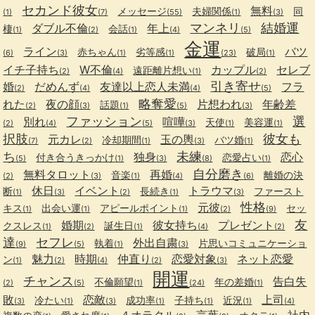
セカンド彼女
無料
メッセージ
夫婦関係
同
(1)
(7)
(55)
(1)
(3)
マンネリ
結婚運
ダブル不倫
年上
棲
会話
(1)
(2)
(1)
(4)
(5)
金運
ライン
バツ
赤ちゃん
劣等感
破局
(6)
(3)
(1)
(1)
(23)
(1)
イチ子持ち
W不倫
カップル
セレブ
遠距離片想い
(2)
(4)
(1)
(2)
引き寄せ
婚
だめんず
友達以上恋人未満
フラ
(2)
(4)
(4)
(5)
略奪愛
れた
夜の顔
片想われ
年齢差
話題
(2)
(3)
(1)
(5)
(3)
ファッション
選
別れ
喧嘩
天使
美容運
(2)
(4)
(5)
(3)
(1)
(1)
択肢
彼女も
元カレ
玉の輿
冷却期間
バツ婚
(7)
(2)
(1)
(3)
(1)
ち
未練
独身
恋心
付き合うきっかけ
恋愛占い
(5)
(1)
(3)
(8)
(1)
自分磨き
無料タロット
再婚
音楽
離婚の決
(2)
(3)
(1)
(4)
(6)
休日
イベント
トラウマ
断
長続き
ファースト
(1)
(3)
(2)
(1)
(3)
性格
元彼
キス
出会い運
アピールポイント
セッ
(1)
(1)
(1)
(2)
(9)
友
婚期
彼女持ち
プレゼント
クスレス
誕生日
(1)
(2)
(1)
(4)
(2)
達
セフレ
外出自粛
執着
片思いコミュニケーショ
(9)
(5)
(1)
(3)
魅力
時期
仲直り
恋愛対象
ネット恋愛
ン
(1)
(2)
(4)
(2)
(3)
開運
チャンス
告白失
不倫願望
年の差婚
(2)
(5)
(1)
(24)
(1)
敗
恋敵
上司
冷たい
成功率
子持ち
近況
(3)
(1)
(3)
(1)
(1)
(1)
(4)
４オラクル
言葉
社内