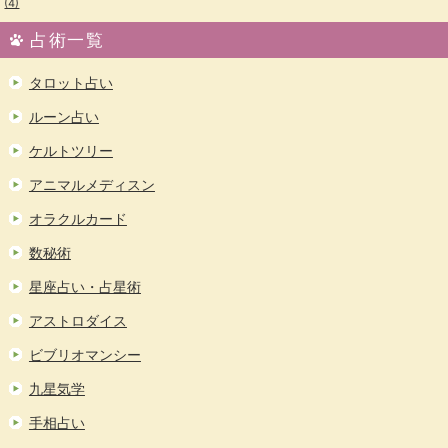
(4)
占術一覧
タロット占い
ルーン占い
ケルトツリー
アニマルメディスン
オラクルカード
数秘術
星座占い・占星術
アストロダイス
ビブリオマンシー
九星気学
手相占い