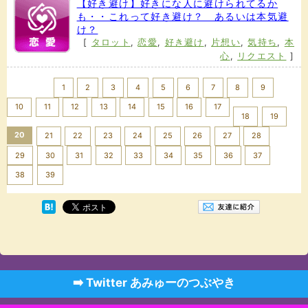
【好き避け】好きにな人に避けられてるか
も・・これって好き避け？ あるいは本気避
け？
[
タロット
,
恋愛
,
好き避け
,
片想い
,
気持ち
,
本
心
,
リクエスト
]
<< Prev
1
2
3
4
5
6
7
8
9
10
11
12
13
14
15
16
17
18
19
20
21
22
23
24
25
26
27
28
29
30
31
32
33
34
35
36
37
Next >>
38
39
➡️ Twitter あみゅーのつぶやき