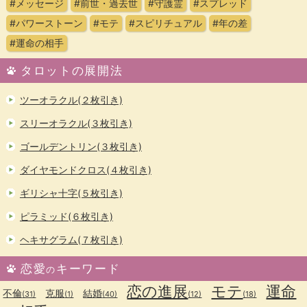
#メッセージ
#前世・過去世
#守護霊
#スプレッド
#パワーストーン
#モテ
#スピリチュアル
#年の差
#運命の相手
タロットの展開法
ツーオラクル(２枚引き)
スリーオラクル(３枚引き)
ゴールデントリン(３枚引き)
ダイヤモンドクロス(４枚引き)
ギリシャ十字(５枚引き)
ピラミッド(６枚引き)
ヘキサグラム(７枚引き)
恋愛
キーワード
の
恋の進展
モテ
運命
不倫
克服
結婚
(31)
(1)
(40)
(12)
(18)