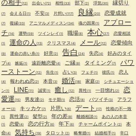
の相手
縁切り
部下
出会い
相性
浮気
(12)
(72)
(33)
(2)
(30)
良縁
恋愛成就
不安
会える日
片想い
(7)
(1)
(3)
(117)
(20)
アプロー
復縁
アニマルメディスン
魂の因果
(7)
(33)
(34)
(1)
本心
チ
職場
運勢
ツインレイ
恋愛相談
(14)
(59)
(1)
(8)
(27)
運命の人
メール
恋愛傾向
クリスマス
(1)
(13)
(4)
(12)
告白
好意
失恋
好みのタイ
運命の赤い糸
(9)
(1)
(2)
(24)
(4)
パワ
ご縁
タイミング
プ
遠距離恋愛
嫉妬
(4)
(1)
(4)
(8)
(7)
ーストーン
占い
恋人
先生
フェチ
彼氏
(12)
(1)
(3)
(1)
(1)
婚活
報われぬ恋
本音
家庭
シチュエーショ
(4)
(2)
(3)
(18)
(2)
LINE
癒し
恋
一目惚れ
ン
誠実
異性
(1)
(11)
(1)
(12)
(1)
(2)
愛運
恋活
男友達
バツイチ
アラフ
モテ期
(15)
(2)
(1)
(8)
(3)
デート
キッカケ
片思い
ォー
性格の不一致
(2)
(7)
(6)
(17)
年の差
異性運
髪型
離婚相談
あの人の本音
(1)
(2)
(2)
(8)
(1)
恋の行方
年下
恋愛
チャームポイント
本
(1)
(4)
(6)
(6)
(2)
気持ち
命
タロット
略奪婚
結婚相手
辛口
(4)
(19)
(2)
(1)
(1)