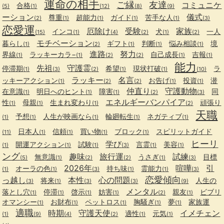
運命の相手
ご縁
友達
コミュニケ
合格
(5)
(1)
(12)
(8)
(9)
ーション
儀式
尊重
超能力
ガイド
苦手な人
(2)
(1)
(1)
(1)
(1)
(3)
恋愛運
厄除け
受験
家族
インコ
犬
一人
(15)
(1)
(4)
(2)
(1)
(2)
モチベーション
暮らし
ギフト
判断
悩み相談
境
(1)
(2)
(1)
(1)
(1)
進路
努力
界線
ラッキーカラ−
自己成長
吉報
(1)
(1)
(2)
(2)
(1)
(1)
能力
先祖
守護霊
停滞期
希望
現状打破
ラ
(1)
(3)
(2)
(1)
(1)
(10)
ラッキー
名言
ッキーアクション
お告げ
投資
潜
(1)
(2)
(2)
(1)
(1)
仲直り
守護動物
在意識
明日へのヒント
障害
同
(1)
(1)
(1)
(2)
(3)
エネルギーバンパイア
性
母親
生まれ変わり
頑張り
(1)
(1)
(1)
(2)
天職
予想
人生が映画なら
輪廻転生
ネガティブ
(1)
(1)
(1)
(1)
(1)
日本人
信頼
買い物
ブロック
スピリットガイド
(11)
(1)
(1)
(1)
(1)
ヒーリ
学び
開運アクション
試験
言霊
美容
(1)
(1)
(1)
(3)
(1)
(1)
ング
趣味
旅行運
試練
無意識
うさぎ
目標
(5)
(1)
(2)
(2)
(1)
(3)
2026年
喧嘩
引
オーラの色
持ち味
霊能力
(1)
(1)
(3)
(1)
(1)
(3)
恋愛傾向
っ越し
本性
心の問題
将来
人生の
(3)
(1)
(3)
(3)
(9)
メンタル
落とし穴
停滞
啓示
妨害
親友
ビブリ
(1)
(1)
(1)
(1)
(2)
(1)
オマンシー
お財布
ペットロス
胸騒ぎ
夢
家族運
(1)
(1)
(1)
(1)
(1)
適職
時期
守護天使
イメチェン
適性
元気
(1)
(9)
(4)
(2)
(1)
(1)