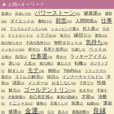
人間
キーワード
の
パワーストーン
健康運
直感
出会い
運勢
(1)
(72)
(12)
(8)
前世
仕事
人間関係
ダイエット
魔除け
(59)
(3)
(1)
(10)
(9)
対人運
アニマルメディスン
ショッピング運
欠点
(18)
(34)
(1)
(3)
縁切り
トラブル
ナイトカード
体力
運気
(1)
(1)
(3)
(1)
(7)
(32)
気持ち
無料タロット
虫の知らせ
子供の気持ち
(1)
(1)
(3)
(19)
ペット
幸せ
長所と短所
メッセージ
引越し
(55)
(2)
(2)
(1)
(6)
仕事運
ラッキーアイテム
自信
土地
導き
(1)
(2)
(14)
(1)
迷い
人生
転機
第六感
嫌な人
ポジティブ
(6)
(2)
(4)
(1)
(1)
(2)
モテ
YesNo
励まし
挑戦
リラックス
(1)
(3)
(18)
(3)
(8)
(1)
ストレス解消
休日
インナーチャイルド
浄
選択
(1)
(2)
(3)
(3)
性格
化
課題
メンター
おまじない
子育て
(4)
(3)
(3)
(4)
(1)
ゴールデントリン
魅力
生き方
手放す
(9)
(2)
(10)
(1)
才能
決断
自己肯定感
才能発掘
家系の因縁
(1)
(1)
(4)
(1)
(8)
運命
イニシャル
幸運
後悔
厄落とし
結婚
(5)
(2)
(1)
(1)
(2)
(40)
金運
良縁
健康
心
故人
適職診断
(9)
(8)
(23)
(1)
(1)
(1)