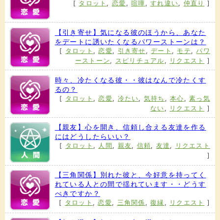
[
タロット
,
恋愛
,
喧嘩
,
すれ違い
,
仲直り
]
【引き寄せ】気になる彼のほうから、あなた
をデートに誘いたくなるパワーストーンは？
[
タロット
,
恋愛
,
引き寄せ
,
デート
,
モテ
,
パワ
ーストーン
,
スピリチュアル
,
リクエスト
]
時々、冷たくなる彼・・彼はなんで冷たくす
るの？
[
タロット
,
恋愛
,
冷たい
,
気持ち
,
本心
,
素っ気
ない
,
リクエスト
]
【親友】心を開き、信頼し合える友達を作る
にはどうしたらいい？
[
タロット
,
人間
,
親友
,
信頼
,
友達
,
リクエスト
]
【三角関係】別れた彼と、今好意を持ってく
れている人との間で揺れています・・どうす
べきですか？
[
タロット
,
恋愛
,
三角関係
,
復縁
,
リクエスト
]