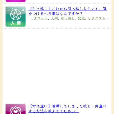
【引っ越し】これから引っ越しをします。気
をつけるべき事はなんですか？
[
タロット
,
人間
,
引っ越し
,
変化
,
リクエスト
]
【すれ違い】喧嘩してしまった彼と、仲直り
する方法を教えてください！