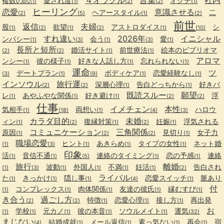
複数の恋
愛され度
オクテ
(1)
(1)
(2)
(2)
(1)
ヒーリング
恋愛
意識させる
ヘアースタイル
二
(2)
(5)
(1)
(2)
前世
返信
夫婦
股
欲望
アストロダイス
シ
(1)
(2)
(1)
(2)
(1)
(10)
すれ違い
2026年
イニシャル
ンパシー
会う
愛
(1)
(3)
(1)
(3)
(1)
長所と短所
婚活サイト
前世療法
絵本のビブリオマ
(2)
(2)
(1)
(1)
アロマ
ンシー
彼の様子
好きな人話し方
忘れられない
(1)
(1)
(1)
(1)
運命
ツ
デートプラン
ボディケア
恋愛経験なし
(3)
(1)
(9)
(1)
(1)
インソウル
旅行運
深層心理
告白どっちから
好きバ
(2)
(2)
(1)
(1)
既読スルー
願望
レ
あやふやな関係
好き避け
浮
(1)
(1)
(1)
(2)
(2)
仕事
イメチェン
本性
気相手
両想い
ハロウ
(1)
(18)
(1)
(4)
(3)
カラダ目的
未婚
ィン
復縁対策
妊娠
浮気される
(1)
(2)
(1)
(2)
(1)
コミュニケーション
三角関係
原因
見切り
女子力
(1)
(2)
(2)
(1)
職場恋愛
ヒント
あきらめ
タイプの女性
ネット婚
(1)
(3)
(1)
(1)
(1)
印象
活
音信不通
連絡のタイミング
恋の予感
連絡
(1)
(1)
(5)
(1)
(1)
旅行
離婚
波動
外国人
不満
妊活
告白され
(1)
(3)
(1)
(1)
(1)
(1)
(2)
ライバル
た
きっかけ
隠し事
恋愛スイッチ
脈あり
(1)
(1)
(1)
(4)
(1)
付
コンプレックス
肉体関係
友達の彼氏
縁むすび
(1)
(1)
(1)
(1)
(1)
き合う
過ごし方
特徴
恋愛心理
接し方
再出発
(2)
(2)
(1)
(1)
(1)
お
学校
元カノ
彼の本音
ソウルメイト
運気
(1)
(1)
(1)
(1)
(1)
(32)
まじない
結婚成就
メール返信
素っ気ない
再会
宿
(4)
(1)
(1)
(1)
(1)