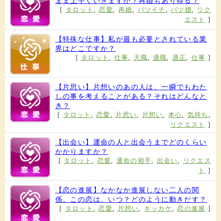
まま上手くいきますか？再婚もあり得る？
[
タロット
,
恋愛
,
再婚
,
バツイチ
,
バツ婚
,
リク
エスト
]
【特殊な仕事】私が最も必要とされている業
界はどこですか？
[
タロット
,
仕事
,
天職
,
適職
,
適正
,
仕事
]
【片思い】片想いのあの人は、一瞬でもわた
しの事を考えることがある？それはどんなと
き？
[
タロット
,
恋愛
,
片思い
,
片想い
,
本心
,
気持ち
,
リクエスト
]
【出会い】運命の人と出会うまでどのくらい
かかりますか？
[
タロット
,
恋愛
,
運命の相手
,
出会い
,
リクエス
ト
]
【恋の進展】なかなか進展しない二人の関
係。この恋は、いつ？どのように動きだす？
[
タロット
,
恋愛
,
片想い
,
キッカケ
,
恋の進展
]