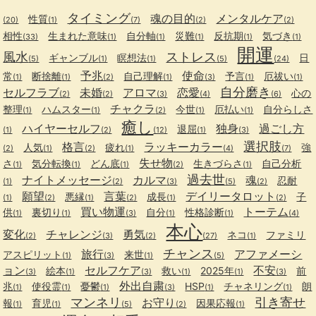
タイミング
魂の目的
メンタルケア
性質
(20)
(1)
(7)
(2)
(2)
相性
生まれた意味
自分軸
災難
反抗期
気づき
(33)
(1)
(1)
(1)
(1)
(1)
開運
風水
ストレス
ギャンブル
瞑想法
日
(5)
(1)
(1)
(5)
(24)
予兆
使命
常
断捨離
自己理解
予言
厄祓い
(1)
(1)
(2)
(1)
(3)
(1)
(1)
自分磨き
セルフラブ
未婚
アロマ
恋愛
心の
(2)
(2)
(3)
(4)
(6)
チャクラ
整理
ハムスター
今世
厄払い
自分らしさ
(1)
(1)
(2)
(1)
(1)
癒し
ハイヤーセルフ
独身
過ごし方
退屈
(1)
(2)
(12)
(1)
(3)
選択肢
格言
ラッキーカラー
人気
疲れ
強
(2)
(1)
(2)
(1)
(4)
(7)
失せ物
さ
気分転換
どん底
生きづらさ
自己分析
(1)
(1)
(1)
(2)
(1)
過去世
ナイトメッセージ
カルマ
魂
忍耐
(1)
(2)
(3)
(5)
(2)
願望
言葉
デイリータロット
悪縁
成長
子
(1)
(2)
(1)
(2)
(1)
(2)
買い物運
トーテム
供
裏切り
自分
性格診断
(1)
(1)
(3)
(1)
(1)
(4)
本心
変化
チャレンジ
勇気
ネコ
ファミリ
(2)
(3)
(2)
(27)
(1)
チャンス
旅行
アファメーシ
アスピリット
来世
(1)
(3)
(1)
(5)
ョン
セルフケア
不安
絵本
救い
2025年
前
(3)
(1)
(3)
(1)
(1)
(3)
外出自粛
兆
使役霊
憂鬱
HSP
チャネリング
朗
(1)
(1)
(1)
(3)
(1)
(1)
マンネリ
引き寄せ
お守り
報
育児
因果応報
(1)
(1)
(5)
(2)
(1)