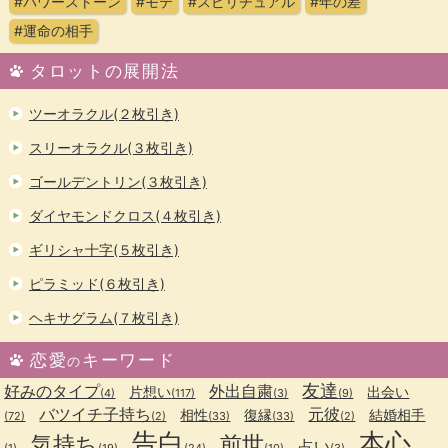
#パワーストーン
#モテ
#スピリチュアル
#年の差
#運命の相手
タロットの展開法
ツーオラクル(２枚引き)
スリーオラクル(３枚引き)
ゴールデントリン(３枚引き)
ダイヤモンドクロス(４枚引き)
ギリシャ十字(５枚引き)
ピラミッド(６枚引き)
ヘキサグラム(７枚引き)
恋愛
キーワード
の
友達
好みのタイプ
外出自粛
片想い
出会い
(4)
(117)
(3)
(9)
バツイチ子持ち
元彼
相性
復縁
結婚相手
(72)
(2)
(33)
(33)
(2)
告白
本心
気持ち
前世
占い