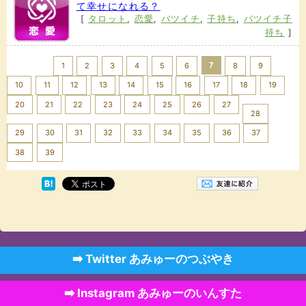
て幸せになれる？
[
タロット
,
恋愛
,
バツイチ
,
子持ち
,
バツイチ子
持ち
]
<< Prev
7
1
2
3
4
5
6
8
9
10
11
12
13
14
15
16
17
18
19
20
21
22
23
24
25
26
27
28
29
30
31
32
33
34
35
36
37
Next >>
38
39
➡️ Twitter あみゅーのつぶやき
➡️ Instagram あみゅーのいんすた