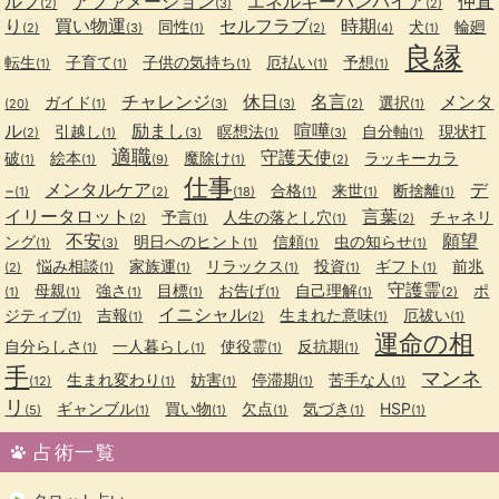
ルフ
アファメーション
エネルギーバンパイア
仲直
(2)
(3)
(2)
り
買い物運
セルフラブ
時期
同性
犬
輪廻
(2)
(3)
(1)
(2)
(4)
(1)
良縁
転生
子育て
子供の気持ち
厄払い
予想
(1)
(1)
(1)
(1)
(1)
チャレンジ
休日
名言
メンタ
ガイド
選択
(20)
(1)
(3)
(3)
(2)
(1)
ル
励まし
喧嘩
引越し
瞑想法
自分軸
現状打
(2)
(1)
(3)
(1)
(3)
(1)
適職
守護天使
破
絵本
魔除け
ラッキーカラ
(1)
(1)
(9)
(1)
(2)
仕事
メンタルケア
デ
−
合格
来世
断捨離
(1)
(2)
(18)
(1)
(1)
(1)
イリータロット
言葉
予言
人生の落とし穴
チャネリ
(2)
(1)
(1)
(2)
不安
願望
ング
明日へのヒント
信頼
虫の知らせ
(1)
(3)
(1)
(1)
(1)
悩み相談
家族運
リラックス
投資
ギフト
前兆
(2)
(1)
(1)
(1)
(1)
(1)
守護霊
母親
強さ
目標
お告げ
自己理解
ポ
(1)
(1)
(1)
(1)
(1)
(1)
(2)
イニシャル
ジティブ
吉報
生まれた意味
厄祓い
(1)
(1)
(2)
(1)
(1)
運命の相
自分らしさ
一人暮らし
使役霊
反抗期
(1)
(1)
(1)
(1)
手
マンネ
生まれ変わり
妨害
停滞期
苦手な人
(12)
(1)
(1)
(1)
(1)
リ
ギャンブル
買い物
欠点
気づき
HSP
(5)
(1)
(1)
(1)
(1)
(1)
占術一覧