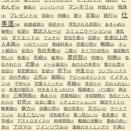
(2)
(1)
(1)
(7)
(1)
マンネリ
めんず
独身
嫉妬
シンパシー
外国人
(4)
(1)
(1)
(5)
(1)
仕
プレゼント
言葉
旅行
宿命
同棲
愛
(3)
(2)
(1)
(1)
(1)
(2)
(3)
事運
結婚成就
長続き
浮気される原因
あきらめ
(14)
(1)
(1)
(1)
(1)
既読スルー
コミュニケーション
秘密
欲望
運気
(1)
(1)
(2)
(2)
ダイエット
友達以上恋
フェチ
音信不通
話題
(32)
(3)
(1)
(1)
(1)
人未満
離婚
ハロウィン
復縁対策
恋愛心理
ネッ
(4)
(1)
(1)
(1)
(2)
告白失敗
ト婚活
近況
二股
タイプの女性
遠距離片
(1)
(1)
(3)
(1)
(1)
選択肢
夫婦
喧嘩
想い
執着
破局
特徴
告
(1)
(1)
(2)
(1)
(7)
(1)
(3)
恋愛
白された
メール返信
あの人の本音
愛され度
(1)
(4)
(1)
(1)
(1)
部下
仲直り
会話
前世療法
生徒
コンプレックス
(1)
(1)
(1)
(2)
(2)
上司
婚期
イメチェ
恋の予感
アピールポイント
(1)
(1)
(4)
(2)
(1)
ン
再婚
子持ち
恋愛スイッチ
見切り
忘れられない
(4)
(1)
(1)
(4)
(1)
友達の彼氏
付き合うきっかけ
既婚者
バツ婚
再出
(1)
(1)
(1)
(1)
(1)
三角関係
発
脈あり
恋愛相談
冷却期間
告白どっち
(1)
(2)
(1)
(1)
(1)
好意
から
出会い運
シチュエーション
婚活サイト
(1)
(2)
(1)
(1)
(1)
魅力
元カレ
略奪婚
深層心理
彼の本音
デートプ
(1)
(2)
(1)
(1)
(2)
おまじない
ラン
浮気相手
素っ気ない
美容運
劣
(1)
(4)
(1)
(1)
(1)
等感
アストロダイス
肉体関係
離婚の決断
運命の赤い
(1)
(1)
(1)
(1)
アロマ
ツインソウル
糸
連絡のタイミング
不満
(1)
(3)
(2)
(1)
(1)