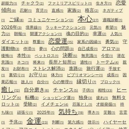
恋愛
チャクラ
超能力
ファミリアスピリット
生き方
(1)
(2)
(1)
(1)
傾向
家族
格言
忍耐
育児
直感
ネガティブ
(9)
(1)
(1)
(1)
(2)
(2)
本心
ご縁
コミュニケーション
適職診断
(1)
(8)
(2)
(27)
(1)
2026年
魅
境界線
ラッキーアクション
元気
希望
(3)
(1)
(1)
(1)
(1)
力
魂の目的
幸運
朗報
開運アクション
人気
(2)
(1)
(1)
(2)
(2)
(1)
恋愛運
ダイエット
勇気
守
尊重
家系の因縁
(3)
(1)
(15)
(1)
(2)
護動物
心の問題
アロマ
停滞
夢
自己成長
(3)
(1)
(1)
(3)
(1)
(3)
決断
本性
後悔
ペットロス
無意識
今世
潜在
(1)
(3)
(1)
(5)
(1)
(1)
長所と短所
トーテム
意識
ネコ
将来
適性
親
(1)
(1)
(1)
(2)
(1)
(4)
ストレス解消
進路
旅行運
友
お財布
手放す
(1)
(1)
(2)
(2)
(2)
お守り
裏切り
体力
ビブリオマンシー
成長
因
(1)
(1)
(2)
(1)
(1)
(1)
縁切り
果応報
故人
自分
心の整理
ブロック
(1)
(1)
(1)
(1)
(7)
(1)
癒し
自分磨き
チャンス
ヒー
子供
相性
(12)
(6)
(5)
(1)
(33)
リング
転機
独身
無料タ
ショッピング運
疲れ
(5)
(2)
(1)
(3)
(1)
ロット
受験
イメチェン
厄落とし
才能発掘
持
(3)
(2)
(4)
(1)
(1)
気持ち
ち味
頑張り
2025年
導き
災難
言霊
(1)
(1)
(1)
(19)
(1)
(1)
金運
予兆
ハイヤーセ
判断
第六感
啓示
(1)
(2)
(23)
(1)
(1)
(1)