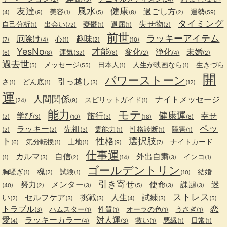
友達
風水
健康
過ごし方
美容
運勢
(4)
(9)
(1)
(5)
(8)
(2)
(59)
タイミング
失せ物
自己分析
出会い
憂鬱
退屈
(1)
(72)
(1)
(1)
(2)
前世
ラッキーアイテム
厄除け
趣味
心
(7)
(4)
(1)
(2)
(10)
YesNo
才能
変化
浄化
未婚
運気
(6)
(8)
(32)
(8)
(2)
(4)
(2)
過去世
メッセージ
日本人
人生が映画なら
生きづら
(5)
(55)
(1)
(1)
開
パワーストーン
引っ越し
さ
どん底
(1)
(1)
(3)
(12)
運
人間関係
ナイトメッセージ
スピリットガイド
(24)
(9)
(1)
能力
モテ
健康運
学び
旅行
幸せ
(2)
(3)
(10)
(3)
(18)
(8)
ペッ
ラッキー
先祖
霊能力
性格診断
障害
(2)
(2)
(3)
(1)
(1)
(1)
ト
性格
選択肢
気分転換
土地
ナイトカード
(6)
(1)
(1)
(9)
(7)
仕事運
カルマ
自信
外出自粛
インコ
(1)
(3)
(2)
(14)
(3)
(1)
ゴールデントリン
魂
胸騒ぎ
試験
結婚
(1)
(2)
(1)
(10)
引き寄せ
努力
メンター
使命
課題
迷
(40)
(2)
(3)
(5)
(3)
(3)
ストレス
い
セルフケア
挑戦
人生
試練
(2)
(3)
(3)
(4)
(3)
(5)
トラブル
恋
ハムスター
性質
オーラの色
うさぎ
(3)
(1)
(1)
(1)
(1)
愛
ラッキーカラー
対人運
救い
悪縁
日常
(4)
(4)
(3)
(1)
(1)
(1)