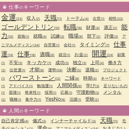
仕事
キーワード
の
金運
天職
収入
トーテム
出世
相性
(23)
(2)
(11)
(4)
(1)
(33)
ゴールデントリン
転職
能
財運
適正
(10)
(18)
(4)
(2)
力
職場
就職
試練
部下
評価
資格
ア
(10)
(1)
(4)
(3)
(8)
(2)
(3)
仕事
タイミング
ニマルメディスン
自営業
会社
(34)
(1)
(1)
(7)
開運
運
仕事
適職
お金
就活
副業
(14)
(18)
(9)
(1)
(2)
(24)
キッカケ
不安
成功
独立
上司
働き方
(1)
(3)
(7)
(3)
(3)
(4)
才能
決断
退職
出世運
運勢
プロジェクト
(2)
(1)
(8)
(59)
(5)
(2)
パワーストーン
ご縁
時期
キーワード
(1)
(12)
(8)
(4)
人間関係
学び
アドバイス
勉強運
足りないもの
(1)
(1)
(1)
(9)
(3)
守護動物
メンタル
面接
将来性
採用
応募
(1)
(1)
(1)
(1)
(1)
(3)
YesNo
受験
職種
集中力
活躍
(2)
(1)
(1)
(8)
(1)
(2)
人間
キーワード
の
天職
自己肯定感
儀式
インナーチャイルド
モ
(4)
(3)
(3)
(11)
運命
チベーション
おまじない
アニマルメディスン
(2)
(9)
(34)