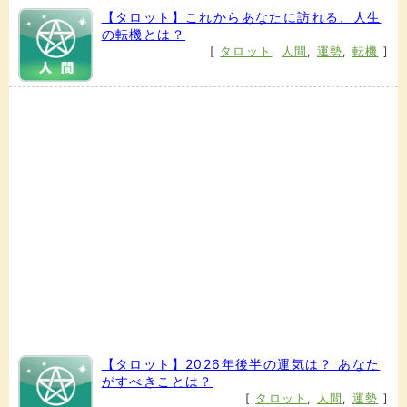
【タロット】これからあなたに訪れる、人生
の転機とは？
[
タロット
,
人間
,
運勢
,
転機
]
【タロット】2026年後半の運気は？ あなた
がすべきことは？
[
タロット
,
人間
,
運勢
]