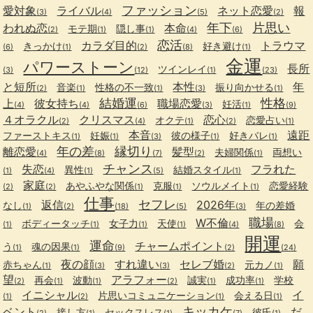
ファッション
愛対象
ライバル
ネット恋愛
報
(3)
(4)
(5)
(2)
年下
片思い
われぬ恋
本命
モテ期
隠し事
(2)
(1)
(1)
(4)
(6)
恋活
カラダ目的
トラウマ
きっかけ
好き避け
(6)
(1)
(2)
(8)
(1)
金運
パワーストーン
長所
ツインレイ
(3)
(12)
(1)
(23)
と短所
本性
年
音楽
性格の不一致
振り向かせる
(2)
(1)
(1)
(3)
(1)
結婚運
性格
上
彼女持ち
職場恋愛
妊活
(4)
(4)
(6)
(3)
(1)
(9)
４オラクル
クリスマス
恋心
オクテ
恋愛占い
(2)
(4)
(1)
(2)
(1)
本音
遠距
ファーストキス
妊娠
彼の様子
好きバレ
(1)
(1)
(3)
(1)
(1)
年の差
縁切り
離恋愛
髪型
夫婦関係
両想い
(4)
(8)
(7)
(2)
(1)
チャンス
失恋
フラれた
異性
結婚スタイル
(1)
(4)
(1)
(5)
(1)
家庭
あやふやな関係
克服
ソウルメイト
恋愛経験
(2)
(2)
(1)
(1)
(1)
仕事
セフレ
返信
2026年
なし
年の差婚
(1)
(2)
(18)
(5)
(3)
職場
W不倫
ボディータッチ
女子力
天使
会
(1)
(1)
(1)
(1)
(4)
(8)
開運
運命
チャームポイント
う
魂の因果
(1)
(1)
(9)
(2)
(24)
夜の顔
すれ違い
セレブ婚
願
赤ちゃん
元カノ
(1)
(3)
(3)
(2)
(1)
望
アラフォー
再会
波動
誠実
成功率
学校
(2)
(1)
(1)
(2)
(1)
(1)
イニシャル
イ
片思いコミュニケーション
会える日
(1)
(2)
(1)
(1)
キッカケ
ベント
だ
接し方
セックスレス
彼氏