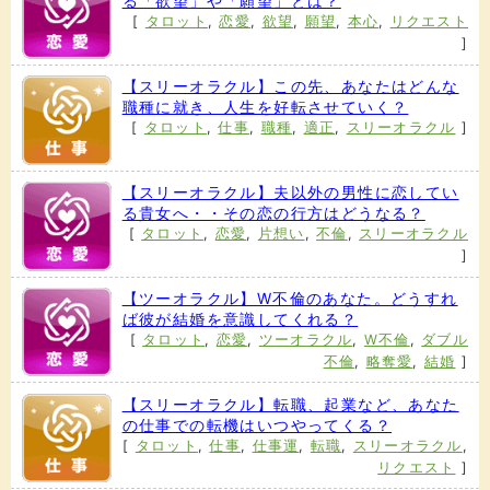
る「欲望」や「願望」とは？
[
タロット
,
恋愛
,
欲望
,
願望
,
本心
,
リクエスト
]
【スリーオラクル】この先、あなたはどんな
職種に就き、人生を好転させていく？
[
タロット
,
仕事
,
職種
,
適正
,
スリーオラクル
]
【スリーオラクル】夫以外の男性に恋してい
る貴女へ・・その恋の行方はどうなる？
[
タロット
,
恋愛
,
片想い
,
不倫
,
スリーオラクル
]
【ツーオラクル】W不倫のあなた。どうすれ
ば彼が結婚を意識してくれる？
[
タロット
,
恋愛
,
ツーオラクル
,
W不倫
,
ダブル
不倫
,
略奪愛
,
結婚
]
【スリーオラクル】転職、起業など、あなた
の仕事での転機はいつやってくる？
[
タロット
,
仕事
,
仕事運
,
転職
,
スリーオラクル
,
リクエスト
]