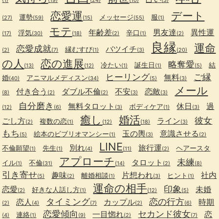
(1)
(19)
(24)
(10)
(3)
恋愛運
デート
運勢
メッセージ
服
(27)
(59)
(15)
(55)
(1)
モテ
年齢差
男友達
異性運
浮気
辛口
(17)
(30)
(18)
(2)
(1)
(2)
良縁
運命
恋愛成就
バツイチ
縁むすび
(2)
(7)
(1)
(3)
(20)
の人
恋の進展
略奪愛
冷たい
誕生日
結
(13)
(12)
(1)
(1)
(5)
ヒーリング
ご縁
無料
婚
アニマルメディスン
(40)
(34)
(5)
(3)
メール
付き合う
ダブル不倫
不安
恋敵
(8)
(2)
(2)
(3)
(3)
自分磨き
無料タロット
休日
過
ボディケア
(12)
(6)
(3)
(1)
(3)
癒し
婚活
彼女
ごし方
ライン
複数の恋
(2)
(1)
(12)
(18)
(3)
もち
玉の輿
意識させる
絵本のビブリオマンシー
(5)
(1)
(3)
(2)
LINE
別れ
旅行運
不倫願望
先生
ヘアースタ
(1)
(1)
(4)
(11)
(2)
アプローチ
未練
タロット
イル
不倫
(1)
(31)
(14)
(2)
(8)
引き寄せ
趣味
片想われ
社内
離婚相談
ヒント
(5)
(2)
(1)
(3)
(1)
運命の相手
印象
恋愛
未婚
好きな人話し方
(2)
(1)
(12)
(5)
タイミング
恋の行方
恋人
カップル
時期
(2)
(4)
(7)
(2)
(6)
恋愛傾向
セカンド彼女
一目惚れ
恋
連絡
(4)
(1)
(9)
(2)
(7)