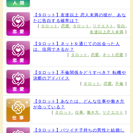
【タロット】友達以上 恋人未満の彼が、あな
たに告白する確率は？
[
タロット
,
恋愛
,
タロット
,
リクエスト
,
告白
,
友達以上恋人未満
]
【タロット】ネットを通じての出会った人
は、信用できるか？
[
タロット
,
恋愛
,
ネット恋愛
]
【タロット】不倫関係をどうすべき？ 転機や
決断のアドバイス
[
タロット
,
恋愛
,
不倫
]
【タロット】あなたは、どんな仕事や働き方
が合っている？
[
タロット
,
仕事
,
働き方
,
リクエスト
]
【タロット】バツイチ子持ちの男性と結婚し