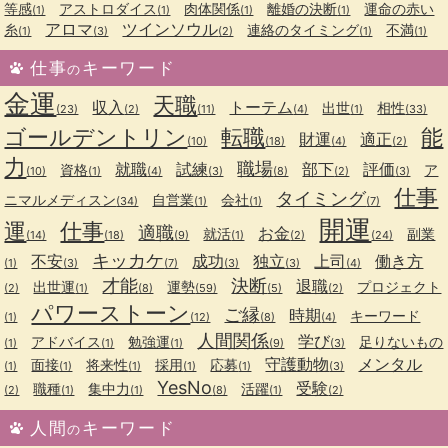
等感
アストロダイス
肉体関係
離婚の決断
運命の赤い
(1)
(1)
(1)
(1)
アロマ
ツインソウル
糸
連絡のタイミング
不満
(1)
(3)
(2)
(1)
(1)
仕事
キーワード
の
金運
天職
収入
トーテム
出世
相性
(23)
(2)
(11)
(4)
(1)
(33)
ゴールデントリン
転職
能
財運
適正
(10)
(18)
(4)
(2)
力
職場
就職
試練
部下
評価
資格
ア
(10)
(1)
(4)
(3)
(8)
(2)
(3)
仕事
タイミング
ニマルメディスン
自営業
会社
(34)
(1)
(1)
(7)
開運
運
仕事
適職
お金
就活
副業
(14)
(18)
(9)
(1)
(2)
(24)
キッカケ
不安
成功
独立
上司
働き方
(1)
(3)
(7)
(3)
(3)
(4)
才能
決断
退職
出世運
運勢
プロジェクト
(2)
(1)
(8)
(59)
(5)
(2)
パワーストーン
ご縁
時期
キーワード
(1)
(12)
(8)
(4)
人間関係
学び
アドバイス
勉強運
足りないもの
(1)
(1)
(1)
(9)
(3)
守護動物
メンタル
面接
将来性
採用
応募
(1)
(1)
(1)
(1)
(1)
(3)
YesNo
受験
職種
集中力
活躍
(2)
(1)
(1)
(8)
(1)
(2)
人間
キーワード
の