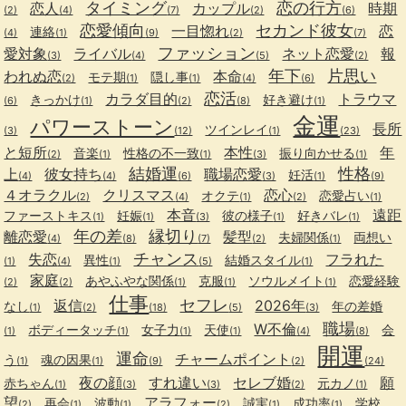
タイミング
恋の行方
恋人
カップル
時期
(2)
(4)
(7)
(2)
(6)
恋愛傾向
セカンド彼女
一目惚れ
恋
連絡
(4)
(1)
(9)
(2)
(7)
ファッション
愛対象
ライバル
ネット恋愛
報
(3)
(4)
(5)
(2)
年下
片思い
われぬ恋
本命
モテ期
隠し事
(2)
(1)
(1)
(4)
(6)
恋活
カラダ目的
トラウマ
きっかけ
好き避け
(6)
(1)
(2)
(8)
(1)
金運
パワーストーン
長所
ツインレイ
(3)
(12)
(1)
(23)
と短所
本性
年
音楽
性格の不一致
振り向かせる
(2)
(1)
(1)
(3)
(1)
結婚運
性格
上
彼女持ち
職場恋愛
妊活
(4)
(4)
(6)
(3)
(1)
(9)
４オラクル
クリスマス
恋心
オクテ
恋愛占い
(2)
(4)
(1)
(2)
(1)
本音
遠距
ファーストキス
妊娠
彼の様子
好きバレ
(1)
(1)
(3)
(1)
(1)
年の差
縁切り
離恋愛
髪型
夫婦関係
両想い
(4)
(8)
(7)
(2)
(1)
チャンス
失恋
フラれた
異性
結婚スタイル
(1)
(4)
(1)
(5)
(1)
家庭
あやふやな関係
克服
ソウルメイト
恋愛経験
(2)
(2)
(1)
(1)
(1)
仕事
セフレ
返信
2026年
なし
年の差婚
(1)
(2)
(18)
(5)
(3)
職場
W不倫
ボディータッチ
女子力
天使
会
(1)
(1)
(1)
(1)
(4)
(8)
開運
運命
チャームポイント
う
魂の因果
(1)
(1)
(9)
(2)
(24)
夜の顔
すれ違い
セレブ婚
願
赤ちゃん
元カノ
(1)
(3)
(3)
(2)
(1)
望
アラフォー
再会
波動
誠実
成功率
学校
(2)
(1)
(1)
(2)
(1)
(1)