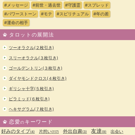
#メッセージ
#前世・過去世
#守護霊
#スプレッド
#パワーストーン
#モテ
#スピリチュアル
#年の差
#運命の相手
タロットの展開法
ツーオラクル(２枚引き)
スリーオラクル(３枚引き)
ゴールデントリン(３枚引き)
ダイヤモンドクロス(４枚引き)
ギリシャ十字(５枚引き)
ピラミッド(６枚引き)
ヘキサグラム(７枚引き)
恋愛
キーワード
の
友達
好みのタイプ
外出自粛
片想い
出会い
(4)
(117)
(3)
(9)