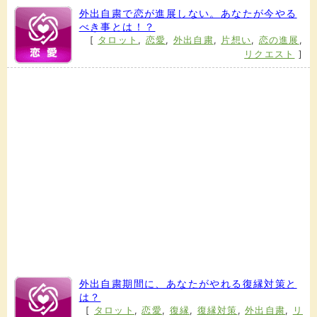
外出自粛で恋が進展しない。あなたが今やる
べき事とは！？
[
タロット
,
恋愛
,
外出自粛
,
片想い
,
恋の進展
,
リクエスト
]
外出自粛期間に、あなたがやれる復縁対策と
は？
[
タロット
,
恋愛
,
復縁
,
復縁対策
,
外出自粛
,
リ