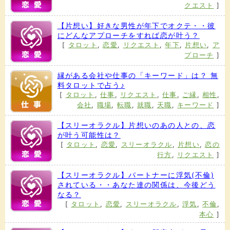
クエスト
]
【片想い】好きな男性が年下でオクテ・・彼
にどんなアプローチをすれば恋が叶う？
[
タロット
,
恋愛
,
リクエスト
,
年下
,
片想い
,
ア
プローチ
]
縁がある会社や仕事の「キーワード」は？ 無
料タロットで占う♪
[
タロット
,
仕事
,
リクエスト
,
仕事
,
ご縁
,
相性
,
会社
,
職場
,
転職
,
就職
,
天職
,
キーワード
]
【スリーオラクル】片想いのあの人との、恋
が叶う可能性は？
[
タロット
,
恋愛
,
スリーオラクル
,
片想い
,
恋の
行方
,
リクエスト
]
【スリーオラクル】パートナーに浮気(不倫)
されている・・あなた達の関係は、今後どう
なる？
[
タロット
,
恋愛
,
スリーオラクル
,
浮気
,
不倫
,
本心
]