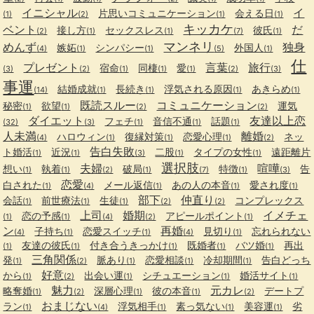
イニシャル
イ
片思いコミュニケーション
会える日
(1)
(2)
(1)
(1)
キッカケ
ベント
だ
接し方
セックスレス
彼氏
(2)
(1)
(1)
(7)
(1)
マンネリ
めんず
独身
嫉妬
シンパシー
外国人
(4)
(1)
(1)
(5)
(1)
仕
プレゼント
言葉
旅行
宿命
同棲
愛
(3)
(2)
(1)
(1)
(1)
(2)
(3)
事運
結婚成就
長続き
浮気される原因
あきらめ
(14)
(1)
(1)
(1)
(1)
既読スルー
コミュニケーション
秘密
欲望
運気
(1)
(1)
(2)
(2)
ダイエット
友達以上恋
フェチ
音信不通
話題
(32)
(3)
(1)
(1)
(1)
人未満
離婚
ハロウィン
復縁対策
恋愛心理
ネッ
(4)
(1)
(1)
(1)
(2)
告白失敗
ト婚活
近況
二股
タイプの女性
遠距離片
(1)
(1)
(3)
(1)
(1)
選択肢
夫婦
喧嘩
想い
執着
破局
特徴
告
(1)
(1)
(2)
(1)
(7)
(1)
(3)
恋愛
白された
メール返信
あの人の本音
愛され度
(1)
(4)
(1)
(1)
(1)
部下
仲直り
会話
前世療法
生徒
コンプレックス
(1)
(1)
(1)
(2)
(2)
上司
婚期
イメチェ
恋の予感
アピールポイント
(1)
(1)
(4)
(2)
(1)
ン
再婚
子持ち
恋愛スイッチ
見切り
忘れられない
(4)
(1)
(1)
(4)
(1)
友達の彼氏
付き合うきっかけ
既婚者
バツ婚
再出
(1)
(1)
(1)
(1)
(1)
三角関係
発
脈あり
恋愛相談
冷却期間
告白どっち
(1)
(2)
(1)
(1)
(1)
好意
から
出会い運
シチュエーション
婚活サイト
(1)
(2)
(1)
(1)
(1)
魅力
元カレ
略奪婚
深層心理
彼の本音
デートプ
(1)
(2)
(1)
(1)
(2)
おまじない
ラン
浮気相手
素っ気ない
美容運
劣
(1)
(4)
(1)
(1)
(1)