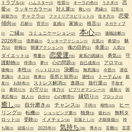
トラブル
恋
ハムスター
性質
オーラの色
うさぎ
(3)
(1)
(1)
(1)
(1)
愛
ラッキーカラー
対人運
救い
悪縁
日常
(4)
(4)
(3)
(1)
(1)
(1)
恋愛
チャクラ
超能力
ファミリアスピリット
生き方
(1)
(2)
(1)
(1)
傾向
家族
格言
忍耐
育児
直感
ネガティブ
(9)
(1)
(1)
(1)
(2)
(2)
本心
ご縁
コミュニケーション
適職診断
(1)
(8)
(2)
(27)
(1)
2026年
魅
境界線
ラッキーアクション
元気
希望
(3)
(1)
(1)
(1)
(1)
力
魂の目的
幸運
朗報
開運アクション
人気
(2)
(1)
(1)
(2)
(2)
(1)
恋愛運
ダイエット
勇気
守
尊重
家系の因縁
(3)
(1)
(15)
(1)
(2)
護動物
心の問題
アロマ
停滞
夢
自己成長
(3)
(1)
(1)
(3)
(1)
(3)
決断
本性
後悔
ペットロス
無意識
今世
潜在
(1)
(3)
(1)
(5)
(1)
(1)
長所と短所
トーテム
意識
ネコ
将来
適性
親
(1)
(1)
(1)
(2)
(1)
(4)
ストレス解消
進路
旅行運
友
お財布
手放す
(1)
(1)
(2)
(2)
(2)
お守り
裏切り
体力
ビブリオマンシー
成長
因
(1)
(1)
(2)
(1)
(1)
(1)
縁切り
果応報
故人
自分
心の整理
ブロック
(1)
(1)
(1)
(1)
(7)
(1)
癒し
自分磨き
チャンス
ヒー
子供
相性
(12)
(6)
(5)
(1)
(33)
リング
転機
独身
無料タ
ショッピング運
疲れ
(5)
(2)
(1)
(3)
(1)
ロット
受験
イメチェン
厄落とし
才能発掘
持
(3)
(2)
(4)
(1)
(1)
気持ち
ち味
頑張り
2025年
導き
災難
言霊
(1)
(1)
(1)
(19)
(1)
(1)