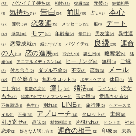
バツイチ子持ち
元彼
相性
復縁
結婚相手
(72)
(2)
(33)
(33)
(2)
告白
本心
気持ち
前世
占い
(1)
(19)
(24)
(10)
(3)
恋愛運
デート
運勢
メッセージ
服
(27)
(59)
(15)
(55)
(1)
モテ
年齢差
男友達
異性運
浮気
辛口
(17)
(30)
(18)
(2)
(1)
(2)
良縁
運命
恋愛成就
バツイチ
縁むすび
(2)
(7)
(1)
(3)
(20)
の人
恋の進展
略奪愛
冷たい
誕生日
結
(13)
(12)
(1)
(1)
(5)
ヒーリング
ご縁
無料
婚
アニマルメディスン
(40)
(34)
(5)
(3)
メール
付き合う
ダブル不倫
不安
恋敵
(8)
(2)
(2)
(3)
(3)
自分磨き
無料タロット
休日
過
ボディケア
(12)
(6)
(3)
(1)
(3)
癒し
婚活
彼女
ごし方
ライン
複数の恋
(2)
(1)
(12)
(18)
(3)
もち
玉の輿
意識させる
絵本のビブリオマンシー
(5)
(1)
(3)
(2)
LINE
別れ
旅行運
不倫願望
先生
ヘアースタ
(1)
(1)
(4)
(11)
(2)
アプローチ
未練
タロット
イル
不倫
(1)
(31)
(14)
(2)
(8)
引き寄せ
趣味
片想われ
社内
離婚相談
ヒント
(5)
(2)
(1)
(3)
(1)
運命の相手
印象
恋愛
未婚
好きな人話し方
(2)
(1)
(12)
(5)