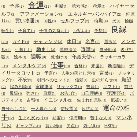
金運
予兆
ハイヤーセ
判断
第六感
啓示
(1)
(2)
(23)
(1)
(1)
(1)
ルフ
アファメーション
エネルギーバンパイア
仲直
(2)
(3)
(2)
り
買い物運
セルフラブ
時期
同性
犬
輪廻
(2)
(3)
(1)
(2)
(4)
(1)
良縁
転生
子育て
子供の気持ち
厄払い
予想
(1)
(1)
(1)
(1)
(1)
チャレンジ
休日
名言
メンタ
ガイド
選択
(20)
(1)
(3)
(3)
(2)
(1)
ル
励まし
喧嘩
引越し
瞑想法
自分軸
現状打
(2)
(1)
(3)
(1)
(3)
(1)
適職
守護天使
破
絵本
魔除け
ラッキーカラ
(1)
(1)
(9)
(1)
(2)
仕事
メンタルケア
デ
−
合格
来世
断捨離
(1)
(2)
(18)
(1)
(1)
(1)
イリータロット
言葉
予言
人生の落とし穴
チャネリ
(2)
(1)
(1)
(2)
不安
願望
ング
明日へのヒント
信頼
虫の知らせ
(1)
(3)
(1)
(1)
(1)
悩み相談
家族運
リラックス
投資
ギフト
前兆
(2)
(1)
(1)
(1)
(1)
(1)
守護霊
母親
強さ
目標
お告げ
自己理解
ポ
(1)
(1)
(1)
(1)
(1)
(1)
(2)
イニシャル
ジティブ
吉報
生まれた意味
厄祓い
(1)
(1)
(2)
(1)
(1)
運命の相
自分らしさ
一人暮らし
使役霊
反抗期
(1)
(1)
(1)
(1)
手
マンネ
生まれ変わり
妨害
停滞期
苦手な人
(12)
(1)
(1)
(1)
(1)
リ
ギャンブル
買い物
欠点
気づき
HSP
(5)
(1)
(1)
(1)
(1)
(1)