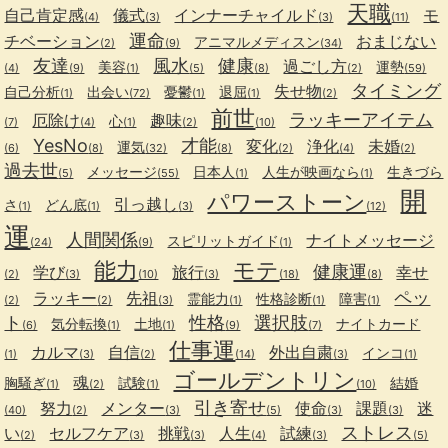
天職
自己肯定感
儀式
インナーチャイルド
モ
(4)
(3)
(3)
(11)
運命
チベーション
おまじない
アニマルメディスン
(2)
(9)
(34)
友達
風水
健康
過ごし方
美容
運勢
(4)
(9)
(1)
(5)
(8)
(2)
(59)
タイミング
失せ物
自己分析
出会い
憂鬱
退屈
(1)
(72)
(1)
(1)
(2)
前世
ラッキーアイテム
厄除け
趣味
心
(7)
(4)
(1)
(2)
(10)
YesNo
才能
変化
浄化
未婚
運気
(6)
(8)
(32)
(8)
(2)
(4)
(2)
過去世
メッセージ
日本人
人生が映画なら
生きづら
(5)
(55)
(1)
(1)
開
パワーストーン
引っ越し
さ
どん底
(1)
(1)
(3)
(12)
運
人間関係
ナイトメッセージ
スピリットガイド
(24)
(9)
(1)
能力
モテ
健康運
学び
旅行
幸せ
(2)
(3)
(10)
(3)
(18)
(8)
ペッ
ラッキー
先祖
霊能力
性格診断
障害
(2)
(2)
(3)
(1)
(1)
(1)
ト
性格
選択肢
気分転換
土地
ナイトカード
(6)
(1)
(1)
(9)
(7)
仕事運
カルマ
自信
外出自粛
インコ
(1)
(3)
(2)
(14)
(3)
(1)
ゴールデントリン
魂
胸騒ぎ
試験
結婚
(1)
(2)
(1)
(10)
引き寄せ
努力
メンター
使命
課題
迷
(40)
(2)
(3)
(5)
(3)
(3)
ストレス
い
セルフケア
挑戦
人生
試練
(2)
(3)
(3)
(4)
(3)
(5)