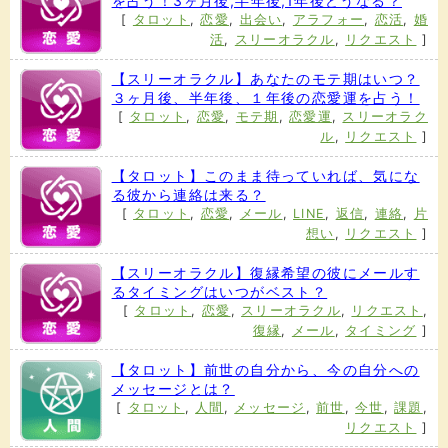
を占う！3ヶ月後,半年後,1年後どうなる？
[
タロット
,
恋愛
,
出会い
,
アラフォー
,
恋活
,
婚
活
,
スリーオラクル
,
リクエスト
]
【スリーオラクル】あなたのモテ期はいつ？
３ヶ月後、半年後、１年後の恋愛運を占う！
[
タロット
,
恋愛
,
モテ期
,
恋愛運
,
スリーオラク
ル
,
リクエスト
]
【タロット】このまま待っていれば、気にな
る彼から連絡は来る？
[
タロット
,
恋愛
,
メール
,
LINE
,
返信
,
連絡
,
片
想い
,
リクエスト
]
【スリーオラクル】復縁希望の彼にメールす
るタイミングはいつがベスト？
[
タロット
,
恋愛
,
スリーオラクル
,
リクエスト
,
復縁
,
メール
,
タイミング
]
【タロット】前世の自分から、今の自分への
メッセージとは？
[
タロット
,
人間
,
メッセージ
,
前世
,
今世
,
課題
,
リクエスト
]