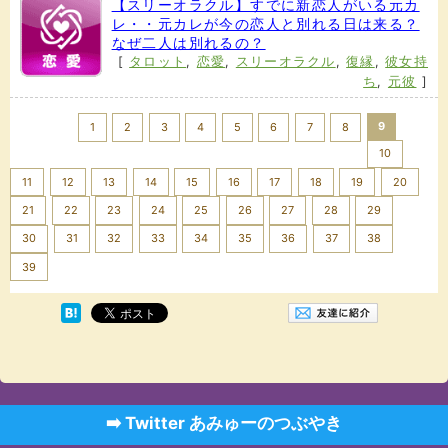
【スリーオラクル】すでに新恋人がいる元カ
レ・・元カレが今の恋人と別れる日は来る？
なぜ二人は別れるの？
[
タロット
,
恋愛
,
スリーオラクル
,
復縁
,
彼女持
ち
,
元彼
]
<< Prev
9
1
2
3
4
5
6
7
8
10
11
12
13
14
15
16
17
18
19
20
21
22
23
24
25
26
27
28
29
30
31
32
33
34
35
36
37
38
Next >>
39
➡️ Twitter あみゅーのつぶやき