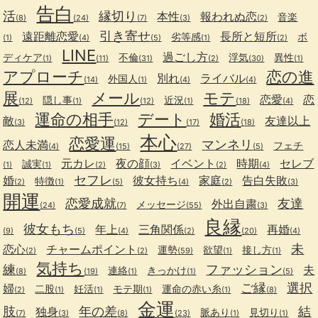
告白
活
縁切り
本性
報われぬ恋
音楽
(8)
(24)
(7)
(3)
(2)
引き寄せ
遠距離恋愛
長所と短所
劣等感
ボ
(1)
(4)
(5)
(1)
(2)
LINE
過ごし方
ディケア
不倫
浮気
異性
(1)
(11)
(31)
(2)
(30)
(1)
アプローチ
恋の進
別れ
ライバル
外国人
(14)
(1)
(4)
(4)
展
メール
モテ
恋愛
恋
隠し事
近況
(12)
(1)
(12)
(1)
(18)
(4)
運命の相手
デート
婚活
敵
友達以上
(3)
(12)
(17)
(18)
本心
恋愛運
マンネリ
恋人未満
フェチ
(4)
(15)
(27)
(5)
元カレ
夜の顔
イベント
時期
セレブ
誠実
(1)
(1)
(2)
(3)
(2)
(4)
セフレ
婚
彼女持ち
家庭
告白失敗
特徴
(2)
(1)
(5)
(4)
(2)
(3)
開運
恋愛成就
友達
外出自粛
メッセージ
(24)
(7)
(55)
(3)
良縁
彼女もち
年上
三角関係
再婚
(9)
(5)
(4)
(2)
(20)
(4)
未
恋心
チャームポイント
運勢
欲望
接し方
(2)
(2)
(59)
(1)
(1)
気持ち
練
ファッション
夫
連絡
きっかけ
(8)
(19)
(1)
(1)
(5)
ご縁
選択
婦
二股
妊活
モテ期
運命の赤い糸
(2)
(1)
(1)
(1)
(1)
(8)
金運
肢
年の差
結
独身
脈あり
見切り
(7)
(3)
(8)
(23)
(1)
(1)