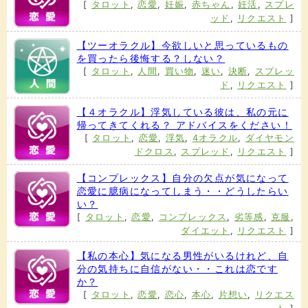
[
タロット
,
恋愛
,
妊娠
,
赤ちゃん
,
妊活
,
スプレ
ッド
,
リクエスト
]
【ツーオラクル】今欲しいと思っているもの
を買ったら後悔する？しない？
[
タロット
,
人間
,
買い物
,
迷い
,
決断
,
スプレッ
ド
,
リクエスト
]
【４オラクル】浮気している彼は、私の元に
帰ってきてくれる？ アドバイスをください！
[
タロット
,
恋愛
,
浮気
,
4オラクル
,
ダイヤモン
ドクロス
,
スプレッド
,
リクエスト
]
【コンプレックス】自分の欠点が気になって
恋愛に臆病になってしまう・・どうしたらい
い？
[
タロット
,
恋愛
,
コンプレックス
,
劣等感
,
克服
,
ダイエット
,
リクエスト
]
【私の本心】気になる男性がいるけれど、自
分の気持ちに自信がない・・これは恋です
か？
[
タロット
,
恋愛
,
恋心
,
本心
,
片想い
,
リクエス