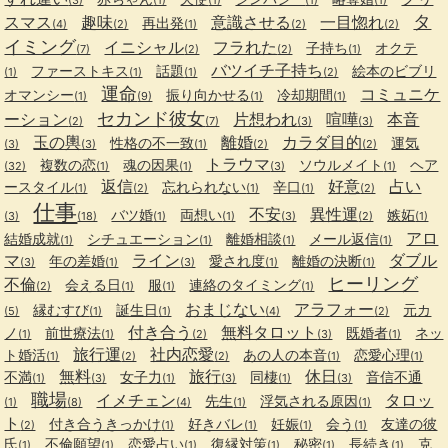
(3)
(1)
(1)
(1)
(1)
タ
スマス
趣味
意識させる
一目惚れ
再出発
(4)
(2)
(1)
(2)
(2)
イミング
イニシャル
フラれた
子持ち
オクテ
(7)
(2)
(2)
(1)
バツイチ子持ち
ファーストキス
話題
絵本のビブリ
(1)
(1)
(1)
(2)
運命
コミュニケ
オマンシー
振り向かせる
冷却期間
(1)
(9)
(1)
(1)
セカンド彼女
ーション
片想われ
喧嘩
本音
(2)
(7)
(3)
(3)
玉の輿
離婚
カラダ目的
性格の不一致
運気
(3)
(3)
(1)
(2)
(2)
トラウマ
複数の恋
魂の因果
ソウルメイト
ヘア
(32)
(1)
(1)
(3)
(1)
返信
好意
占い
ースタイル
忘れられない
辛口
(1)
(2)
(1)
(1)
(2)
仕事
不安
異性運
バツ婚
両想い
嫉妬
(3)
(18)
(1)
(1)
(3)
(2)
(1)
アロ
結婚成就
シチュエーション
離婚相談
メール返信
(1)
(1)
(1)
(1)
マ
ライン
ダブル
年の差婚
愛され度
離婚の決断
(3)
(1)
(3)
(1)
(1)
ヒーリング
不倫
会える日
服
連絡のタイミング
(2)
(1)
(1)
(1)
おまじない
アラフォー
縁むすび
誕生日
元カ
(5)
(1)
(1)
(4)
(2)
付き合う
無料タロット
ノ
前世療法
既婚者
ネッ
(1)
(1)
(2)
(3)
(1)
旅行運
社内恋愛
ト婚活
あの人の本音
恋愛心理
(1)
(2)
(2)
(1)
(1)
無料
旅行
休日
不満
女子力
同棲
音信不通
(1)
(3)
(1)
(3)
(1)
(3)
職場
イメチェン
タロッ
先生
浮気される原因
(1)
(8)
(4)
(1)
(1)
ト
付き合うきっかけ
好きバレ
妊娠
会う
友達の彼
(2)
(1)
(1)
(1)
(1)
氏
不倫願望
恋愛占い
復縁対策
秘密
長続き
克
(1)
(1)
(1)
(1)
(1)
(1)