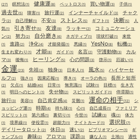
健康運
買い物運
瞑想法
ペットロス
子供
(27)
(1)
(8)
(1)
(3)
(1)
過去世
旅行運
インナーチャイルド
チャク
障害
(5)
(1)
(2)
(3)
ストレス
決断
ラ
不安
自己理解
ギフト
人
(2)
(1)
(3)
(5)
(1)
(5)
引き寄せ
友達
ラッキー
コミュニケーショ
気
(1)
(5)
(9)
(2)
自分磨き
ン
努力
ネガティブ
現状打破
来世
(2)
(2)
(6)
(1)
(1)
YesNo
進路
浄化
転機
才能発掘
悪縁
(1)
(2)
(4)
(1)
(1)
(8)
(2)
才能
名言
守護動物
カル
生まれ変わり
ガイド
(1)
(8)
(1)
(2)
(3)
ヒーリング
マ
心の問題
後悔
啓示
厄祓い
(3)
(1)
(5)
(3)
(1)
(1)
金運
風水
先祖
独身
ハイヤーセ
日本人
(23)
(3)
(3)
(1)
(5)
ルフ
長所と短所
強さ
因果応報
導き
オーラの色
(2)
(1)
(1)
(1)
(1)
欠点
結婚
日常
無意識
試験
目標
生き方
(2)
(1)
(40)
(1)
(1)
(1)
(1)
失せ物
明日へのヒント
スピリットガイド
停滞期
(1)
(1)
(2)
(1)
(1)
運命の相手
旅行
自己肯定感
美容
災難
シ
(3)
(1)
(4)
(1)
(12)
時期
ョッピング運
持ち味
心
自己成長
ファミリア
(1)
(4)
(1)
(1)
(1)
試練
魂
スピリット
第六感
裏切り
今世
体力
(1)
(1)
(1)
(1)
(3)
(2)
選択肢
境界線
使役霊
超能力
ナイトカード
(1)
(1)
(1)
(1)
(1)
(7)
デイリータロット
休日
迷い
ビブリオマンシー
ギ
(2)
(3)
(2)
(1)
趣味
アロマ
課題
ャンブル
嫌な人
土地
適性
(1)
(2)
(3)
(3)
(1)
(1)