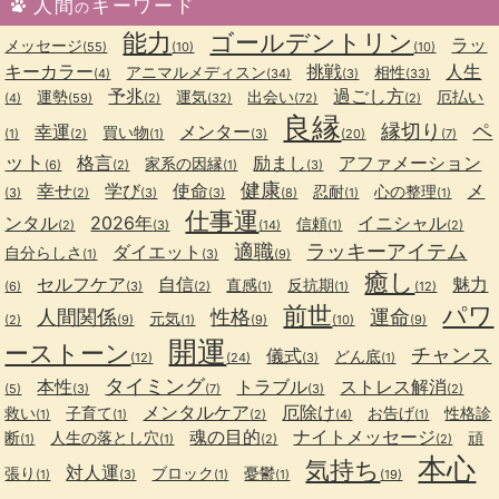
人間
キーワード
の
能力
ゴールデントリン
ラッ
メッセージ
(55)
(10)
(10)
キーカラー
挑戦
人生
アニマルメディスン
相性
(4)
(34)
(3)
(33)
予兆
過ごし方
運勢
運気
出会い
厄払い
(4)
(59)
(2)
(32)
(72)
(2)
良縁
縁切り
ペ
幸運
メンター
買い物
(1)
(2)
(1)
(3)
(20)
(7)
ット
格言
励まし
アファメーション
家系の因縁
(6)
(2)
(1)
(3)
健康
幸せ
学び
使命
メ
忍耐
心の整理
(3)
(2)
(3)
(3)
(8)
(1)
(1)
仕事運
ンタル
2026年
イニシャル
信頼
(2)
(3)
(14)
(1)
(2)
適職
ラッキーアイテム
ダイエット
自分らしさ
(1)
(3)
(9)
癒し
セルフケア
自信
魅力
直感
反抗期
(6)
(3)
(2)
(1)
(1)
(12)
前世
パワ
人間関係
性格
運命
元気
(2)
(9)
(1)
(9)
(10)
(9)
開運
ーストーン
チャンス
儀式
どん底
(12)
(24)
(3)
(1)
タイミング
本性
トラブル
ストレス解消
(5)
(3)
(7)
(3)
(2)
メンタルケア
厄除け
救い
子育て
お告げ
性格診
(1)
(1)
(2)
(4)
(1)
魂の目的
ナイトメッセージ
断
人生の落とし穴
頑
(1)
(1)
(2)
(2)
本心
気持ち
対人運
張り
ブロック
憂鬱
(1)
(3)
(1)
(1)
(19)