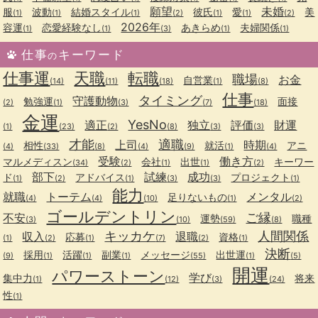
願望
未婚
服
波動
結婚スタイル
彼氏
愛
美
(1)
(1)
(1)
(2)
(1)
(1)
(2)
2026年
容運
恋愛経験なし
あきらめ
夫婦関係
(1)
(1)
(3)
(1)
(1)
仕事
キーワード
の
仕事運
天職
転職
職場
お金
自営業
(14)
(11)
(18)
(1)
(8)
仕事
タイミング
守護動物
勉強運
面接
(2)
(1)
(3)
(7)
(18)
金運
YesNo
適正
独立
評価
財運
(1)
(23)
(2)
(8)
(3)
(3)
才能
適職
上司
時期
相性
就活
アニ
(4)
(33)
(8)
(4)
(9)
(1)
(4)
受験
働き方
マルメディスン
会社
出世
キーワー
(34)
(2)
(1)
(1)
(2)
部下
試練
成功
ド
アドバイス
プロジェクト
(1)
(2)
(1)
(3)
(3)
(1)
能力
就職
トーテム
メンタル
足りないもの
(4)
(4)
(10)
(1)
(2)
ゴールデントリン
ご縁
不安
運勢
職種
(3)
(10)
(59)
(8)
キッカケ
人間関係
収入
退職
応募
資格
(1)
(2)
(1)
(7)
(2)
(1)
決断
採用
活躍
副業
メッセージ
出世運
(9)
(1)
(1)
(1)
(55)
(1)
(5)
開運
パワーストーン
学び
集中力
将来
(1)
(12)
(3)
(24)
性
(1)