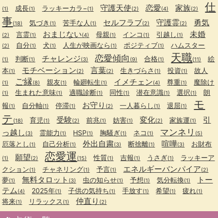
仕
守護天使
恋愛
家族
成長
ラッキーカラ−
(1)
(1)
(1)
(2)
(4)
(2)
事
セルフラブ
守護霊
勇気
気づき
苦手な人
(18)
(1)
(1)
(2)
(2)
おまじない
未婚
言霊
母親
インコ
引越し
(2)
(1)
(4)
(1)
(1)
(1)
自分
犬
人生が映画なら
ポジティブ
ハムスター
(2)
(1)
(1)
(1)
(1)
天職
恋愛傾向
チャレンジ
判断
合格
絵
(1)
(1)
(3)
(9)
(1)
(11)
モチベーション
言葉
本
生きづらさ
投資
故人
(1)
(2)
(2)
(1)
(1)
ご縁
イメチェン
親友
輪廻転生
尊重
魔除け
(1)
(8)
(1)
(1)
(4)
(1)
生まれた意味
適職診断
同性
潜在意識
選択
朗
(1)
(1)
(1)
(1)
(1)
(1)
モ
お守り
報
自分軸
停滞
一人暮らし
退屈
(1)
(1)
(1)
(2)
(1)
(1)
テ
受験
変化
引
育児
前兆
妨害
家族運
(18)
(1)
(2)
(1)
(1)
(2)
(1)
マンネリ
っ越し
霊能力
HSP
胸騒ぎ
ネコ
(3)
(1)
(1)
(1)
(1)
(5)
外出自粛
喧嘩
厄落とし
自己分析
断捨離
お財布
(1)
(1)
(3)
(1)
(3)
恋愛運
願望
性質
吉報
うさぎ
ラッキーア
(1)
(2)
(15)
(1)
(1)
(1)
エネルギーバンパイア
クション
チャネリング
予言
(1)
(1)
(1)
(2)
無料タロット
トー
夢
虫の知らせ
予想
気分転換
(1)
(3)
(1)
(1)
(1)
テム
2025年
子供の気持ち
手放す
希望
疲れ
(4)
(1)
(1)
(1)
(1)
(1)
仲直り
将来
リラックス
(1)
(1)
(2)