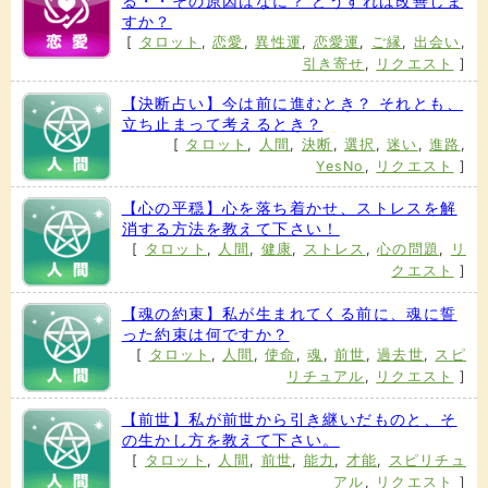
る・・その原因はなに？ どうすれば改善しま
すか？
[
タロット
,
恋愛
,
異性運
,
恋愛運
,
ご縁
,
出会い
,
引き寄せ
,
リクエスト
]
【決断占い】今は前に進むとき？ それとも、
立ち止まって考えるとき？
[
タロット
,
人間
,
決断
,
選択
,
迷い
,
進路
,
YesNo
,
リクエスト
]
【心の平穏】心を落ち着かせ、ストレスを解
消する方法を教えて下さい！
[
タロット
,
人間
,
健康
,
ストレス
,
心の問題
,
リ
クエスト
]
【魂の約束】私が生まれてくる前に、魂に誓
った約束は何ですか？
[
タロット
,
人間
,
使命
,
魂
,
前世
,
過去世
,
スピ
リチュアル
,
リクエスト
]
【前世】私が前世から引き継いだものと、そ
の生かし方を教えて下さい。
[
タロット
,
人間
,
前世
,
能力
,
才能
,
スピリチュ
アル
,
リクエスト
]