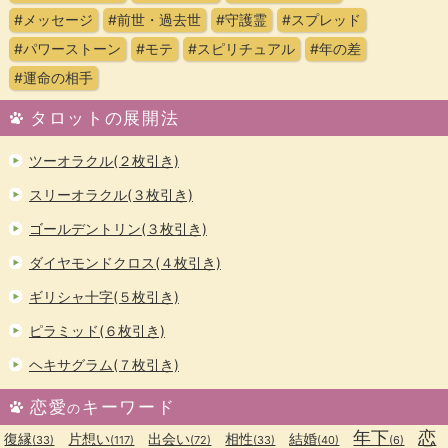
#メッセージ
#前世・過去世
#守護霊
#スプレッド
#パワーストーン
#モテ
#スピリチュアル
#年の差
#運命の相手
タロットの展開法
ツーオラクル(２枚引き)
スリーオラクル(３枚引き)
ゴールデントリン(３枚引き)
ダイヤモンドクロス(４枚引き)
ギリシャ十字(５枚引き)
ピラミッド(６枚引き)
ヘキサグラム(７枚引き)
恋愛
キーワード
の
年下
恋
復縁
片想い
出会い
相性
結婚
(33)
(117)
(72)
(33)
(40)
(6)