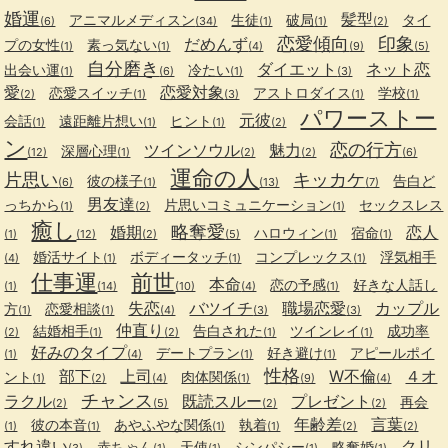
婚運
髪型
アニマルメディスン
生徒
破局
タイ
(6)
(34)
(1)
(1)
(2)
恋愛傾向
印象
だめんず
プの女性
素っ気ない
(1)
(1)
(4)
(9)
(5)
自分磨き
ダイエット
ネット恋
出会い運
冷たい
(1)
(6)
(1)
(3)
愛
恋愛対象
恋愛スイッチ
アストロダイス
学校
(2)
(1)
(3)
(1)
(1)
パワーストー
元彼
会話
遠距離片想い
ヒント
(1)
(1)
(1)
(2)
ン
恋の行方
ツインソウル
魅力
深層心理
(12)
(1)
(2)
(2)
(6)
運命の人
片思い
キッカケ
彼の様子
告白ど
(6)
(1)
(13)
(7)
男友達
っちから
片思いコミュニケーション
セックスレス
(1)
(2)
(1)
癒し
略奪愛
婚期
恋人
ハロウィン
宿命
(1)
(12)
(2)
(5)
(1)
(1)
婚活サイト
ボディータッチ
コンプレックス
浮気相手
(4)
(1)
(1)
(1)
仕事運
前世
本命
恋の予感
好きな人話し
(1)
(14)
(10)
(4)
(1)
失恋
バツイチ
職場恋愛
カップル
方
恋愛相談
(1)
(1)
(4)
(3)
(3)
仲直り
結婚相手
告白された
ツインレイ
成功率
(2)
(1)
(2)
(1)
(1)
好みのタイプ
デートプラン
好き避け
アピールポイ
(1)
(4)
(1)
(1)
性格
部下
上司
W不倫
４オ
ント
肉体関係
(1)
(2)
(4)
(1)
(9)
(4)
チャンス
ラクル
既読スルー
プレゼント
再会
(2)
(5)
(2)
(2)
年齢差
言葉
彼の本音
あやふやな関係
執着
(1)
(1)
(1)
(1)
(2)
(2)
すれ違い
クリ
赤ちゃん
天使
シンパシー
略奪婚