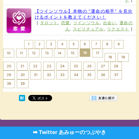
ト
]
【ツインソウル】本物の ”運命の相手” を見分
けるポイントを教えてください！
[
タロット
,
恋愛
,
ツインソウル
,
出会い
,
運命の
人
,
スピリチュアル
,
リクエスト
]
<< Prev
1
2
3
4
5
6
7
8
9
16
10
11
12
13
14
15
17
18
19
20
21
22
23
24
25
26
27
28
29
30
31
32
33
34
35
36
37
Next >>
38
39
➡️ Twitter あみゅーのつぶやき