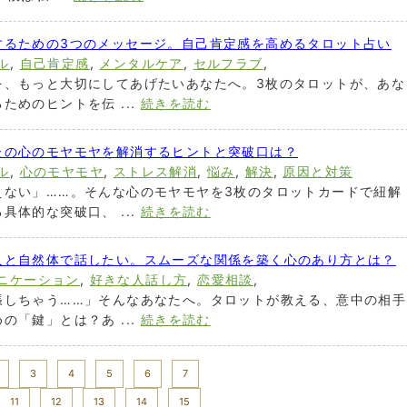
するための3つのメッセージ。自己肯定感を高めるタロット占い
ル
,
自己肯定感
,
メンタルケア
,
セルフラブ
,
を、もっと大切にしてあげたいあなたへ。3枚のタロットが、あな
ためのヒントを伝 ...
続きを読む
たの心のモヤモヤを解消するヒントと突破口は？
ル
,
心のモヤモヤ
,
ストレス解消
,
悩み
,
解決
,
原因と対策
えない」……。そんな心のモヤモヤを3枚のタロットカードで紐解
具体的な突破口、 ...
続きを読む
人と自然体で話したい。スムーズな関係を築く心のあり方とは？
ニケーション
,
好きな人話し方
,
恋愛相談
,
張しちゃう……」そんなあなたへ。タロットが教える、意中の相手
の「鍵」とは？あ ...
続きを読む
3
4
5
6
7
11
12
13
14
15