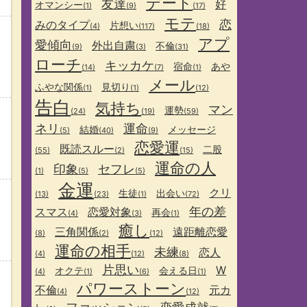
デート
友達
好
オマンシー
(1)
(9)
(17)
モテ
恋
みのタイプ
片想い
(4)
(117)
(18)
アプ
愛傾向
外出自粛
不倫
(9)
(3)
(31)
ローチ
キッカケ
宿命
あや
(14)
(7)
(1)
メール
ふやな関係
見切り
(1)
(1)
(12)
告白
気持ち
マン
運勢
(24)
(19)
(59)
ネリ
運命
結婚
メッセージ
(5)
(40)
(9)
恋愛運
既読スルー
二股
(55)
(2)
(15)
運命の人
印象
セフレ
(1)
(5)
(5)
金運
クリ
生徒
出会い
(13)
(23)
(1)
(72)
年の差
スマス
恋愛対象
再会
(4)
(3)
(1)
癒し
三角関係
遠距離恋愛
(8)
(2)
(12)
運命の相手
未練
恋人
(4)
(12)
(8)
片思い
W
オクテ
会える日
(4)
(1)
(6)
(1)
パワーストーン
不倫
元カ
(4)
(12)