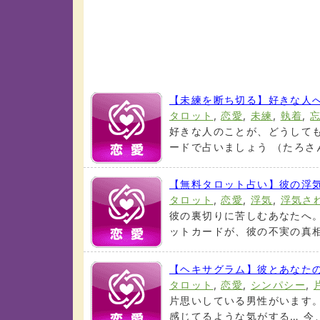
【未練を断ち切る】好きな人
タロット
,
恋愛
,
未練
,
執着
,
好きな人のことが、どうしても
ードで占いましょう （たろさんの
【無料タロット占い】彼の浮
タロット
,
恋愛
,
浮気
,
浮気さ
彼の裏切りに苦しむあなたへ
ットカードが、彼の不実の真相と
【ヘキサグラム】彼とあなた
タロット
,
恋愛
,
シンパシー
,
片思いしている男性がいます
感じてるような気がする… 今、