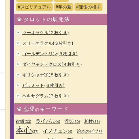
#スピリチュアル
#年の差
#運命の相手
タロットの展開法
ツーオラクル(２枚引き)
スリーオラクル(３枚引き)
ゴールデントリン(３枚引き)
ダイヤモンドクロス(４枚引き)
ギリシャ十字(５枚引き)
ピラミッド(６枚引き)
ヘキサグラム(７枚引き)
恋愛
キーワード
の
ライバル
復縁
浮気
相性
(33)
(4)
(30)
(33)
本心
イメチェン
絵本のビブリ
(27)
(4)