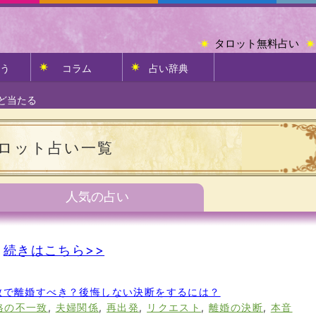
タロット無料占い
う
コラム
占い辞典
ど当たる
ロット占い一覧
人気の占い
続きはこちら>>
致で離婚すべき？後悔しない決断をするには？
格の不一致
,
夫婦関係
,
再出発
,
リクエスト
,
離婚の決断
,
本音