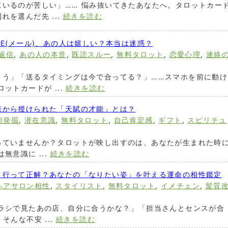
にいるのが苦しい」…… 悩み抜いてきたあなたへ。タロットカー
を選んだ先 ...
続きを読む
NE(メール)、あの人は嬉しい？本当は迷惑？
返信
,
あの人の本音
,
既読スルー
,
無料タロット
,
恋愛心理
,
連絡
よう」「送るタイミングは今で合ってる？」……スマホを前に動け
ットカードが ...
続きを読む
様から授けられた「天賦の才能」とは？
能発掘
,
潜在意識
,
無料タロット
,
自己肯定感
,
ギフト
,
スピリチュ
っていませんか？タロットが映し出すのは、あなたが生まれた時
無意識に ...
続きを読む
、行って正解？あなたの「なりたい姿」を叶える運命の相性鑑定
ヘアサロン相性
,
スタイリスト
,
無料タロット
,
イメチェン
,
髪質
チラシで見たあの店、自分に合うかな？」「担当さんとセンスが合
そんな不安 ...
続きを読む