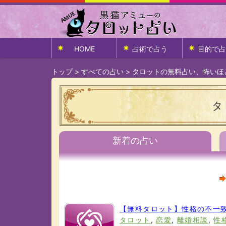
HOME
占術で占う
目的で占
トップ
>
すべての占い
>
タロットの無料占い、怖いほ
タ
新着の占い
【無料タロット】性格の不一
タロット
,
恋愛
,
離婚相談
,
性