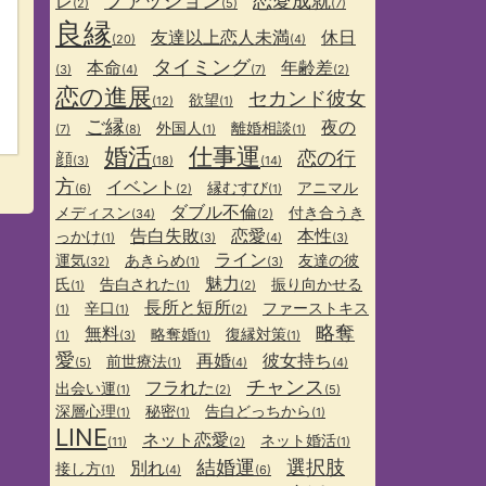
ファッション
恋愛成就
レ
(2)
(5)
(7)
良縁
友達以上恋人未満
休日
(20)
(4)
タイミング
本命
年齢差
(3)
(4)
(7)
(2)
恋の進展
セカンド彼女
欲望
(12)
(1)
ご縁
夜の
外国人
離婚相談
(7)
(8)
(1)
(1)
婚活
仕事運
恋の行
顔
(3)
(18)
(14)
方
イベント
縁むすび
アニマル
(6)
(2)
(1)
ダブル不倫
メディスン
付き合うき
(34)
(2)
告白失敗
恋愛
本性
っかけ
(1)
(3)
(4)
(3)
ライン
運気
あきらめ
友達の彼
(32)
(1)
(3)
魅力
氏
告白された
振り向かせる
(1)
(1)
(2)
長所と短所
辛口
ファーストキス
(1)
(1)
(2)
略奪
無料
略奪婚
復縁対策
(1)
(3)
(1)
(1)
愛
再婚
彼女持ち
前世療法
(5)
(1)
(4)
(4)
チャンス
フラれた
出会い運
(1)
(2)
(5)
深層心理
秘密
告白どっちから
(1)
(1)
(1)
LINE
ネット恋愛
ネット婚活
(11)
(2)
(1)
結婚運
選択肢
別れ
接し方
(1)
(4)
(6)