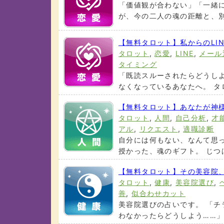
「価値観が合わない」「一緒
が、今の二人の魂の距離と、別れ
【無料タロット】私からのLI
タロット
,
恋愛
,
LINE
,
メール
タイミング
「既読スルーされたらどうし
なくなっているあなたへ。 タロ
【無料タロット】あなたが神
タロット
,
人間
,
自己分析
,
才
アル
,
リクエスト
,
適職診断
自分には何もない、なんて思
授かった、魂のギフト。 じつは
【無料タロット】その美容院
タロット
,
健康
,
美容院選び
,
善
,
似合わせカット
美容院選びの占いです。 「
わなかったらどうしよう……」 