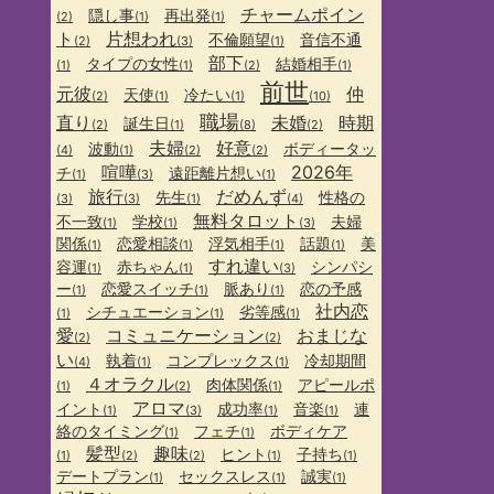
チャームポイン
隠し事
再出発
(2)
(1)
(1)
ト
片想われ
不倫願望
音信不通
(2)
(3)
(1)
部下
タイプの女性
結婚相手
(1)
(1)
(2)
(1)
前世
元彼
仲
天使
冷たい
(2)
(1)
(1)
(10)
職場
直り
未婚
時期
誕生日
(2)
(1)
(8)
(2)
夫婦
好意
波動
ボディータッ
(4)
(1)
(2)
(2)
喧嘩
2026年
チ
遠距離片想い
(1)
(3)
(1)
旅行
だめんず
先生
性格の
(3)
(3)
(1)
(4)
無料タロット
不一致
学校
夫婦
(1)
(1)
(3)
関係
恋愛相談
浮気相手
話題
美
(1)
(1)
(1)
(1)
すれ違い
容運
赤ちゃん
シンパシ
(1)
(1)
(3)
ー
恋愛スイッチ
脈あり
恋の予感
(1)
(1)
(1)
社内恋
シチュエーション
劣等感
(1)
(1)
(1)
愛
コミュニケーション
おまじな
(2)
(2)
い
執着
コンプレックス
冷却期間
(4)
(1)
(1)
４オラクル
肉体関係
アピールポ
(1)
(2)
(1)
アロマ
イント
成功率
音楽
連
(1)
(3)
(1)
(1)
絡のタイミング
フェチ
ボディケア
(1)
(1)
髪型
趣味
ヒント
子持ち
(1)
(2)
(2)
(1)
(1)
デートプラン
セックスレス
誠実
(1)
(1)
(1)