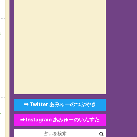
ド
の
に
➡️ Twitter あみゅーのつぶやき
改
➡️ Instagram あみゅーのいんすた