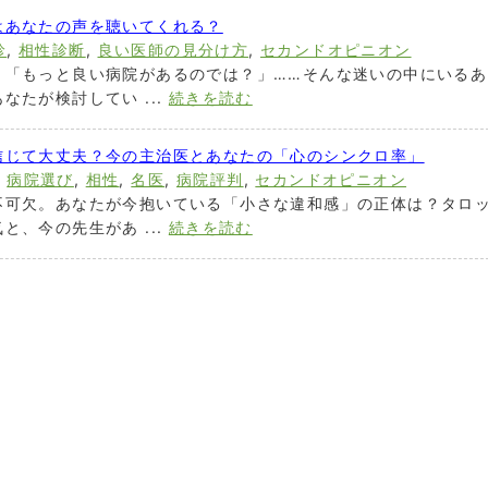
はあなたの声を聴いてくれる？
診
,
相性診断
,
良い医師の見分け方
,
セカンドオピニオン
」「もっと良い病院があるのでは？」……そんな迷いの中にいるあ
なたが検討してい ...
続きを読む
信じて大丈夫？今の主治医とあなたの「心のシンクロ率」
,
病院選び
,
相性
,
名医
,
病院評判
,
セカンドオピニオン
不可欠。あなたが今抱いている「小さな違和感」の正体は？タロ
と、今の先生があ ...
続きを読む