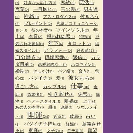
恋活
恋敵
好きな人話し方
(7)
(1)
(3)
(8)
言葉
一目惚れ
玉の輿
男友達
(2)
(2)
(3)
性格
付き合う
アストロダイス
(2)
(9)
(1)
プレゼント
片思いコミュニケーシ
(2)
(2)
ツインソウル
年
ョン
彼の本音
(1)
(1)
(2)
上
本音
報われぬ恋
特徴
浮
(4)
(3)
(2)
(1)
年下
タロット
気される原因
結
(1)
(6)
(2)
アラフォー
婚スタイル
好き避け
(1)
(2)
(1)
自分磨き
職場恋愛
返信
カラ
(6)
(3)
(2)
ダ目的
恋愛経験なし
ハロウィン
(2)
(1)
(1)
婚期
恋
きっかけ
バツ婚
会う
(2)
(1)
(1)
(1)
彼女もち
心
バツイチ
愛
(2)
(3)
(1)
(5)
仕事
過ごし方
カップル
会
(2)
(2)
(18)
引き寄せ
失恋
話
既婚者
異
(1)
(1)
(5)
(4)
離婚
上司
性
ヘアースタイル
(1)
(1)
(2)
(4)
あの人の本音
服
連絡
ソウルメイ
(1)
(1)
(1)
開運
占い
ト
近況
破局
(1)
(24)
(1)
(1)
バツイチ子持ち
意識させ
妊娠
(3)
(2)
(1)
る
家庭
願望
女子力
モテ期
(2)
(2)
(1)
(1)