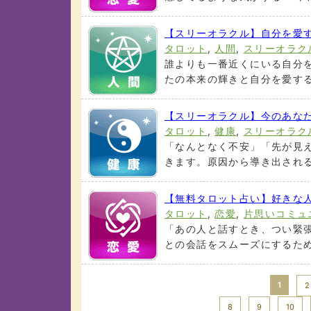
【スリーオラクル】自分を愛
タロット
,
人間
,
スリーオラク
誰よりも一番近くにいる自分
たの本来の輝きと自分を愛する
【スリーオラクル】今のあな
タロット
,
健康
,
スリーオラク
「なんとなく不安」「先が見
きます。原因から導き出される
【無料タロット占い】好きな
タロット
,
恋愛
,
片思いコミュ
「あの人と話すとき、つい緊
との会話をスムーズにするため
1
2
8
9
10