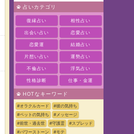
占いカテゴリ
復縁占い
相性占い
出会い占い
恋愛占い
恋愛運
結婚占い
ッ
片想い占い
運勢占い
不倫占い
浮気占い
性格診断
仕事・金運
HOTなキーワード
#オラクルカード
#彼の気持ち
#ペットの気持ち
#メッセージ
#前世・過去世
#守護霊
#スプレッド
#パワーストーン
#モテ