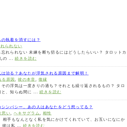
への執着を消すには？
忘れられない
忘れられない 未練を断ち切るにはどうしたらいい？ タロットカ
 ...
続きを読む
気は治る？あなたが浮気される原因まで解明！
れる原因
,
彼の本音
,
復縁
。その浮気は一度きりの過ち？それとも繰り返されるもの？ タロ
、知らぬ間に ...
続きを読む
のシンパシー。あの人はあなたをどう想ってる？
片思い
,
ヘキサグラム
,
相性
。 相手もなんとなく私を気にかけてくれていて、お互いになにか
彼は私 ...
続きを読む