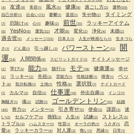
(2)
(9)
(34)
友達
風水
健康
過ごし方
美容
運勢
(4)
(9)
(1)
(5)
(8)
(2)
(59)
タイミング
失せ物
自己分析
出会い
憂鬱
退屈
(1)
(72)
(1)
(1)
(2)
前世
ラッキーアイテム
厄除け
趣味
心
(7)
(4)
(1)
(2)
(10)
YesNo
才能
変化
浄化
未婚
運気
(6)
(8)
(32)
(8)
(2)
(4)
(2)
過去世
メッセージ
日本人
人生が映画なら
生きづら
(5)
(55)
(1)
(1)
開
パワーストーン
引っ越し
さ
どん底
(1)
(1)
(3)
(12)
運
人間関係
ナイトメッセージ
スピリットガイド
(24)
(9)
(1)
能力
モテ
健康運
学び
旅行
幸せ
(2)
(3)
(10)
(3)
(18)
(8)
ペッ
ラッキー
先祖
霊能力
性格診断
障害
(2)
(2)
(3)
(1)
(1)
(1)
ト
性格
選択肢
気分転換
土地
ナイトカード
(6)
(1)
(1)
(9)
(7)
仕事運
カルマ
自信
外出自粛
インコ
(1)
(3)
(2)
(14)
(3)
(1)
ゴールデントリン
魂
胸騒ぎ
試験
結婚
(1)
(2)
(1)
(10)
引き寄せ
努力
メンター
使命
課題
迷
(40)
(2)
(3)
(5)
(3)
(3)
ストレス
い
セルフケア
挑戦
人生
試練
(2)
(3)
(3)
(4)
(3)
(5)
トラブル
恋
ハムスター
性質
オーラの色
うさぎ
(3)
(1)
(1)
(1)
(1)
愛
ラッキーカラー
対人運
救い
悪縁
日常
(4)
(4)
(3)
(1)
(1)
(1)