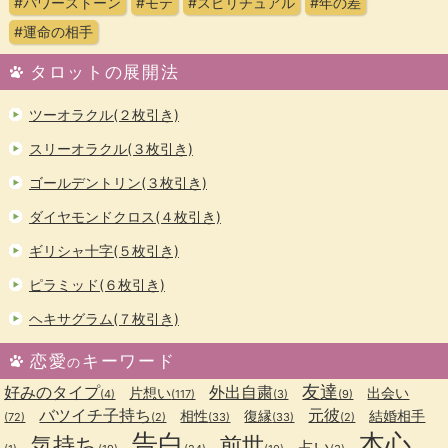
#パワーストーン
#モテ
#スピリチュアル
#年の差
#運命の相手
タロットの展開法
ツーオラクル(２枚引き)
スリーオラクル(３枚引き)
ゴールデントリン(３枚引き)
ダイヤモンドクロス(４枚引き)
ギリシャ十字(５枚引き)
ピラミッド(６枚引き)
ヘキサグラム(７枚引き)
恋愛
キーワード
の
友達
好みのタイプ
外出自粛
片想い
出会い
(4)
(117)
(3)
(9)
バツイチ子持ち
元彼
相性
復縁
結婚相手
(72)
(2)
(33)
(33)
(2)
告白
本心
気持ち
前世
占い