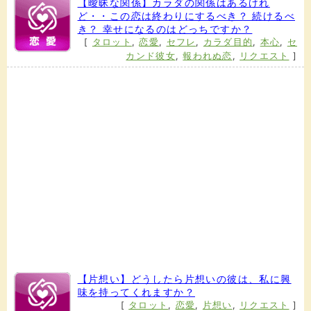
【曖昧な関係】カラダの関係はあるけれ
ど・・この恋は終わりにするべき？ 続けるべ
き？ 幸せになるのはどっちですか？
[
タロット
,
恋愛
,
セフレ
,
カラダ目的
,
本心
,
セ
カンド彼女
,
報われぬ恋
,
リクエスト
]
【片想い】どうしたら片想いの彼は、私に興
味を持ってくれますか？
[
タロット
,
恋愛
,
片想い
,
リクエスト
]