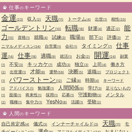
仕事
キーワード
の
金運
天職
収入
トーテム
出世
相性
(23)
(2)
(11)
(4)
(1)
(33)
ゴールデントリン
転職
能
財運
適正
(10)
(18)
(4)
(2)
力
職場
就職
試練
部下
評価
資格
ア
(10)
(1)
(4)
(3)
(8)
(2)
(3)
仕事
タイミング
ニマルメディスン
自営業
会社
(34)
(1)
(1)
(7)
開運
運
仕事
適職
お金
就活
副業
(14)
(18)
(9)
(1)
(2)
(24)
キッカケ
不安
成功
独立
上司
働き方
(1)
(3)
(7)
(3)
(3)
(4)
才能
決断
退職
出世運
運勢
プロジェクト
(2)
(1)
(8)
(59)
(5)
(2)
パワーストーン
ご縁
時期
キーワード
(1)
(12)
(8)
(4)
人間関係
学び
アドバイス
勉強運
足りないもの
(1)
(1)
(1)
(9)
(3)
守護動物
メンタル
面接
将来性
採用
応募
(1)
(1)
(1)
(1)
(1)
(3)
YesNo
受験
職種
集中力
活躍
(2)
(1)
(1)
(8)
(1)
(2)
人間
キーワード
の
天職
自己肯定感
儀式
インナーチャイルド
モ
(4)
(3)
(3)
(11)
運命
チベーション
おまじない
アニマルメディスン