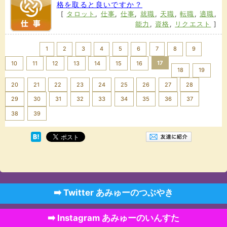
格を取ると良いですか？
[
タロット
,
仕事
,
仕事
,
就職
,
天職
,
転職
,
適職
,
能力
,
資格
,
リクエスト
]
<< Prev
1
2
3
4
5
6
7
8
9
17
10
11
12
13
14
15
16
18
19
20
21
22
23
24
25
26
27
28
29
30
31
32
33
34
35
36
37
Next >>
38
39
➡️ Twitter あみゅーのつぶやき
➡️ Instagram あみゅーのいんすた