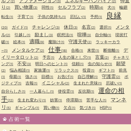
ルフ
アファメーション
エネルギーバンパイア
仲直
(2)
(3)
(2)
り
買い物運
セルフラブ
時期
同性
犬
輪廻
(2)
(3)
(1)
(2)
(4)
(1)
良縁
転生
子育て
子供の気持ち
厄払い
予想
(1)
(1)
(1)
(1)
(1)
チャレンジ
休日
名言
メンタ
ガイド
選択
(20)
(1)
(3)
(3)
(2)
(1)
ル
励まし
喧嘩
引越し
瞑想法
自分軸
現状打
(2)
(1)
(3)
(1)
(3)
(1)
適職
守護天使
破
絵本
魔除け
ラッキーカラ
(1)
(1)
(9)
(1)
(2)
仕事
メンタルケア
デ
−
合格
来世
断捨離
(1)
(2)
(18)
(1)
(1)
(1)
イリータロット
言葉
予言
人生の落とし穴
チャネリ
(2)
(1)
(1)
(2)
不安
願望
ング
明日へのヒント
信頼
虫の知らせ
(1)
(3)
(1)
(1)
(1)
悩み相談
家族運
リラックス
投資
ギフト
前兆
(2)
(1)
(1)
(1)
(1)
(1)
守護霊
母親
強さ
目標
お告げ
自己理解
ポ
(1)
(1)
(1)
(1)
(1)
(1)
(2)
イニシャル
ジティブ
吉報
生まれた意味
厄祓い
(1)
(1)
(2)
(1)
(1)
運命の相
自分らしさ
一人暮らし
使役霊
反抗期
(1)
(1)
(1)
(1)
手
マンネ
生まれ変わり
妨害
停滞期
苦手な人
(12)
(1)
(1)
(1)
(1)
リ
ギャンブル
買い物
欠点
気づき
HSP
(5)
(1)
(1)
(1)
(1)
(1)
占術一覧