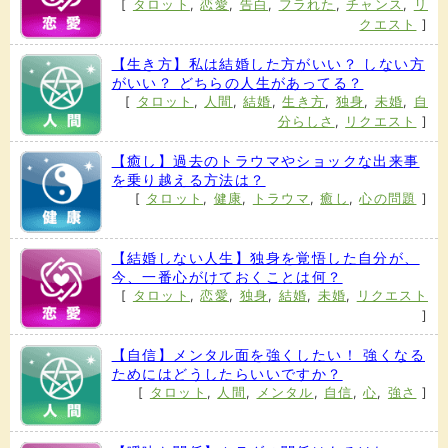
[
タロット
,
恋愛
,
告白
,
フラれた
,
チャンス
,
リ
クエスト
]
【生き方】私は結婚した方がいい？ しない方
がいい？ どちらの人生があってる？
[
タロット
,
人間
,
結婚
,
生き方
,
独身
,
未婚
,
自
分らしさ
,
リクエスト
]
【癒し】過去のトラウマやショックな出来事
を乗り越える方法は？
[
タロット
,
健康
,
トラウマ
,
癒し
,
心の問題
]
【結婚しない人生】独身を覚悟した自分が、
今、一番心がけておくことは何？
[
タロット
,
恋愛
,
独身
,
結婚
,
未婚
,
リクエスト
]
【自信】メンタル面を強くしたい！ 強くなる
ためにはどうしたらいいですか？
[
タロット
,
人間
,
メンタル
,
自信
,
心
,
強さ
]