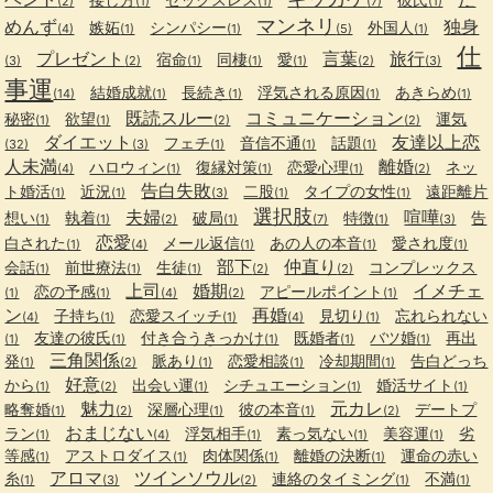
(2)
(1)
(1)
(7)
(1)
マンネリ
めんず
独身
嫉妬
シンパシー
外国人
(4)
(1)
(1)
(5)
(1)
仕
プレゼント
言葉
旅行
宿命
同棲
愛
(3)
(2)
(1)
(1)
(1)
(2)
(3)
事運
結婚成就
長続き
浮気される原因
あきらめ
(14)
(1)
(1)
(1)
(1)
既読スルー
コミュニケーション
秘密
欲望
運気
(1)
(1)
(2)
(2)
ダイエット
友達以上恋
フェチ
音信不通
話題
(32)
(3)
(1)
(1)
(1)
人未満
離婚
ハロウィン
復縁対策
恋愛心理
ネッ
(4)
(1)
(1)
(1)
(2)
告白失敗
ト婚活
近況
二股
タイプの女性
遠距離片
(1)
(1)
(3)
(1)
(1)
選択肢
夫婦
喧嘩
想い
執着
破局
特徴
告
(1)
(1)
(2)
(1)
(7)
(1)
(3)
恋愛
白された
メール返信
あの人の本音
愛され度
(1)
(4)
(1)
(1)
(1)
部下
仲直り
会話
前世療法
生徒
コンプレックス
(1)
(1)
(1)
(2)
(2)
上司
婚期
イメチェ
恋の予感
アピールポイント
(1)
(1)
(4)
(2)
(1)
ン
再婚
子持ち
恋愛スイッチ
見切り
忘れられない
(4)
(1)
(1)
(4)
(1)
友達の彼氏
付き合うきっかけ
既婚者
バツ婚
再出
(1)
(1)
(1)
(1)
(1)
三角関係
発
脈あり
恋愛相談
冷却期間
告白どっち
(1)
(2)
(1)
(1)
(1)
好意
から
出会い運
シチュエーション
婚活サイト
(1)
(2)
(1)
(1)
(1)
魅力
元カレ
略奪婚
深層心理
彼の本音
デートプ
(1)
(2)
(1)
(1)
(2)
おまじない
ラン
浮気相手
素っ気ない
美容運
劣
(1)
(4)
(1)
(1)
(1)
等感
アストロダイス
肉体関係
離婚の決断
運命の赤い
(1)
(1)
(1)
(1)
アロマ
ツインソウル
糸
連絡のタイミング
不満
(1)
(3)
(2)
(1)
(1)