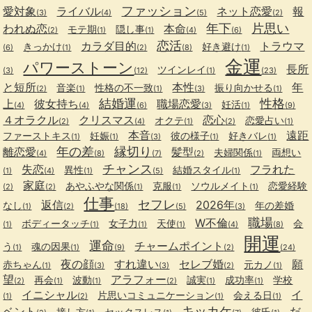
ファッション
愛対象
ライバル
ネット恋愛
報
(3)
(4)
(5)
(2)
年下
片思い
われぬ恋
本命
モテ期
隠し事
(2)
(1)
(1)
(4)
(6)
恋活
カラダ目的
トラウマ
きっかけ
好き避け
(6)
(1)
(2)
(8)
(1)
金運
パワーストーン
長所
ツインレイ
(3)
(12)
(1)
(23)
と短所
本性
年
音楽
性格の不一致
振り向かせる
(2)
(1)
(1)
(3)
(1)
結婚運
性格
上
彼女持ち
職場恋愛
妊活
(4)
(4)
(6)
(3)
(1)
(9)
４オラクル
クリスマス
恋心
オクテ
恋愛占い
(2)
(4)
(1)
(2)
(1)
本音
遠距
ファーストキス
妊娠
彼の様子
好きバレ
(1)
(1)
(3)
(1)
(1)
年の差
縁切り
離恋愛
髪型
夫婦関係
両想い
(4)
(8)
(7)
(2)
(1)
チャンス
失恋
フラれた
異性
結婚スタイル
(1)
(4)
(1)
(5)
(1)
家庭
あやふやな関係
克服
ソウルメイト
恋愛経験
(2)
(2)
(1)
(1)
(1)
仕事
セフレ
返信
2026年
なし
年の差婚
(1)
(2)
(18)
(5)
(3)
職場
W不倫
ボディータッチ
女子力
天使
会
(1)
(1)
(1)
(1)
(4)
(8)
開運
運命
チャームポイント
う
魂の因果
(1)
(1)
(9)
(2)
(24)
夜の顔
すれ違い
セレブ婚
願
赤ちゃん
元カノ
(1)
(3)
(3)
(2)
(1)
望
アラフォー
再会
波動
誠実
成功率
学校
(2)
(1)
(1)
(2)
(1)
(1)
イニシャル
イ
片思いコミュニケーション
会える日
(1)
(2)
(1)
(1)
キッカケ
ベント
だ
接し方
セックスレス
彼氏