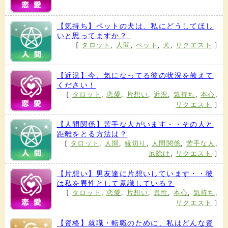
【気持ち】ペットの犬は、私にどうしてほし
いと思ってますか？
[
タロット
,
人間
,
ペット
,
犬
,
リクエスト
]
【近況】今、気になってる彼の状況を教えて
ください！
[
タロット
,
恋愛
,
片想い
,
近況
,
気持ち
,
本心
,
リクエスト
]
【人間関係】苦手な人がいます・・その人と
距離をとる方法は？
[
タロット
,
人間
,
縁切り
,
人間関係
,
苦手な人
,
厄除け
,
リクエスト
]
【片想い】男友達に片想いしています・・彼
は私を異性として意識している？
[
タロット
,
恋愛
,
片想い
,
異性
,
本心
,
気持ち
,
リクエスト
]
【資格】就職・転職のために、私はどんな資