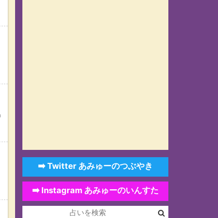
。
習
➡️ Twitter あみゅーのつぶやき
り
➡️ Instagram あみゅーのいんすた