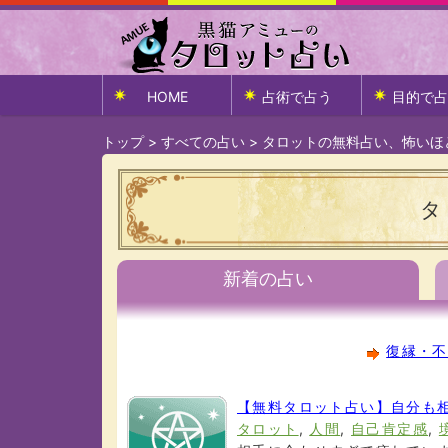
HOME
占術で占う
目的で占
トップ
>
すべての占い
>
タロットの無料占い、怖いほ
タ
新着の占い
復縁・不
【無料タロット占い】自分も
タロット
,
人間
,
自己肯定感
,