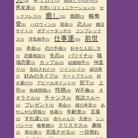
告白どっちから
(13)
(7)
(1)
男友達
片思いコミュニケーション
セ
(2)
(1)
癒し
略奪
婚期
ックスレス
(1)
(12)
(2)
愛
恋人
ハロウィン
宿命
婚活
(5)
(1)
(1)
(4)
サイト
ボディータッチ
コンプレック
(1)
(1)
仕事運
前世
ス
浮気相手
(1)
(1)
(14)
本命
恋の予感
好きな人話し方
(10)
(4)
(1)
失恋
バツイチ
職
恋愛相談
(1)
(1)
(4)
(3)
場恋愛
カップル
仲直
結婚相手
(3)
(2)
(1)
り
告白された
ツインレイ
成功率
(2)
(1)
(1)
好みのタイプ
デートプラン
好
(1)
(4)
(1)
部下
上
き避け
アピールポイント
(1)
(1)
(2)
性格
司
W不倫
４
肉体関係
(4)
(1)
(9)
(4)
チャンス
オラクル
既読スルー
(2)
(5)
プレゼント
再会
彼の本音
あ
(2)
(2)
(1)
(1)
年齢差
言葉
やふやな関係
執着
(1)
(1)
(2)
すれ違い
赤ちゃん
天使
シン
(2)
(3)
(1)
(1)
クリスマス
趣味
パシー
略奪婚
(1)
(1)
(4)
意識させる
一目惚れ
再出発
(2)
(1)
(2)