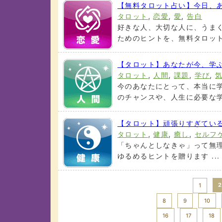
【無料タロット占い】今日、
タロット
,
恋愛
,
愛
,
告白
好きな人、大切な人に、うま
ためのヒントを、無料タロット占
【タロット】あなたが今、学
タロット
,
人間
,
課題
,
学び
,
今のあなたにとって、本当に
のチャンスや、人生に必要な学び
【タロット】頑張りすぎてい
タロット
,
健康
,
癒し
,
セルフ
「ちゃんとしなきゃ」って無
ゆるめるヒントを贈ります ..
<< Prev
2
1
8
9
10
16
17
18