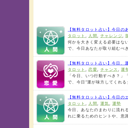
【無料タロット占い】今日のあ
タロット
,
人間
,
チャレンジ
,
何かを大きく変える必要はな
で、今日あなたが取り組むべき“
【無料タロット占い】今日、
タロット
,
恋愛
,
チャンス
,
運
「今日、いつ行動すべき？」
で、今日“運が味方してくれるタ
【無料タロット占い】今日の
タロット
,
人間
,
運気
,
運勢
今日、あなたのまわりに流れる
れに乗るためのヒントや、意識す