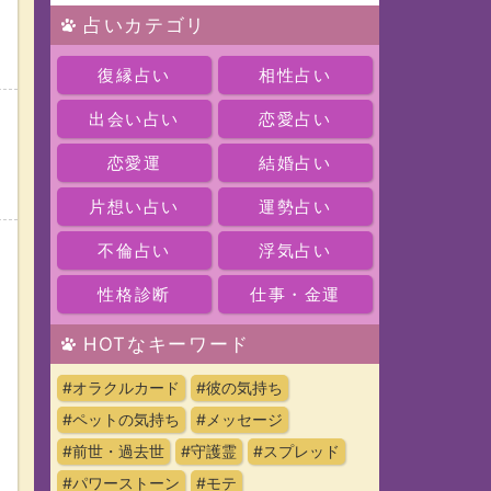
占いカテゴリ
復縁占い
相性占い
出会い占い
恋愛占い
恋愛運
結婚占い
片想い占い
運勢占い
不倫占い
浮気占い
性格診断
仕事・金運
HOTなキーワード
#オラクルカード
#彼の気持ち
#ペットの気持ち
#メッセージ
#前世・過去世
#守護霊
#スプレッド
#パワーストーン
#モテ