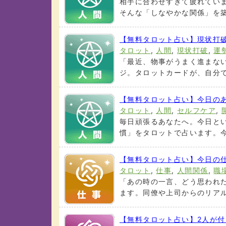
相手に合わせすぎて疲れてい
そんな「しなやかな関係」を築
【無料タロット占い】現状打
タロット
,
人間
,
現状打破
,
運
「最近、物事がうまく進まな
ジ。タロットカードが、自分で
【無料タロット占い】今日の
タロット
,
人間
,
セルフケア
,
毎日頑張るあなたへ。今日と
慣」をタロットで占います。今
【無料タロット占い】今日の
タロット
,
仕事
,
人間関係
,
職
「あの時の一言、どう思われ
ます。同僚や上司からのリアル
【無料タロット占い】2人が