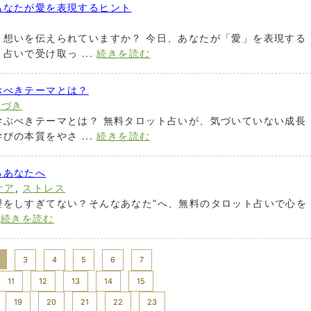
あなたが愛を表現するヒント
く想いを伝えられていますか？ 今日、あなたが「愛」を表現する
いで受け取っ ...
続きを読む
ぶべきテーマとは？
気づき
学ぶべきテーマとは？ 無料タロット占いが、気づいていない成長
の本質をやさ ...
続きを読む
るあなたへ
ケア
,
ストレス
理をしすぎてない？そんなあなた”へ、無料のタロット占いで心を
.
続きを読む
3
4
5
6
7
11
12
13
14
15
19
20
21
22
23