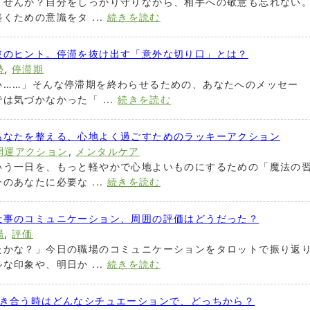
ませんか？自分をしっかり守りながら、相手への敬意も忘れない
くための意識をタ ...
続きを読む
破のヒント。停滞を抜け出す「意外な切り口」とは？
勢
,
停滞期
い……」そんな停滞期を終わらせるための、あなたへのメッセー
は気づかなかった「 ...
続きを読む
あなたを整える、心地よく過ごすためのラッキーアクション
開運アクション
,
メンタルケア
いう一日を、もっと軽やかで心地よいものにするための「魔法の
のあなたに必要な ...
続きを読む
仕事のコミュニケーション、周囲の評価はどうだった？
場
,
評価
たかな？」今日の職場のコミュニケーションをタロットで振り返
な印象や、明日か ...
続きを読む
付き合う時はどんなシチュエーションで、どっちから？