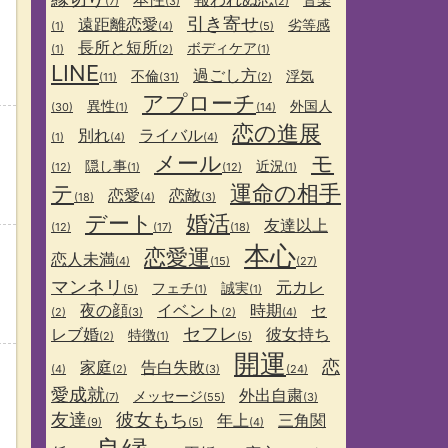
(7)
(3)
(2)
引き寄せ
遠距離恋愛
劣等感
(1)
(4)
(5)
長所と短所
ボディケア
(1)
(2)
(1)
LINE
過ごし方
不倫
浮気
(11)
(31)
(2)
アプローチ
異性
外国人
(30)
(1)
(14)
恋の進展
別れ
ライバル
(1)
(4)
(4)
メール
モ
隠し事
近況
(12)
(1)
(12)
(1)
テ
運命の相手
恋愛
恋敵
(18)
(4)
(3)
デート
婚活
友達以上
(12)
(17)
(18)
本心
恋愛運
恋人未満
(4)
(15)
(27)
マンネリ
元カレ
フェチ
誠実
(5)
(1)
(1)
夜の顔
イベント
時期
セ
(2)
(3)
(2)
(4)
セフレ
レブ婚
彼女持ち
特徴
(2)
(1)
(5)
開運
恋
家庭
告白失敗
(4)
(2)
(3)
(24)
愛成就
外出自粛
メッセージ
(7)
(55)
(3)
友達
彼女もち
年上
三角関
(9)
(5)
(4)