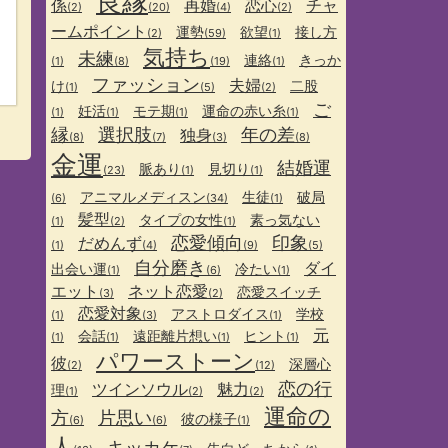
良縁
係
再婚
恋心
チャ
(2)
(20)
(4)
(2)
ームポイント
運勢
欲望
接し方
(2)
(59)
(1)
気持ち
未練
連絡
きっか
(1)
(8)
(19)
(1)
ファッション
夫婦
け
二股
(1)
(5)
(2)
ご
妊活
モテ期
運命の赤い糸
(1)
(1)
(1)
(1)
縁
選択肢
年の差
独身
(8)
(7)
(3)
(8)
金運
結婚運
脈あり
見切り
(23)
(1)
(1)
アニマルメディスン
生徒
破局
(6)
(34)
(1)
髪型
タイプの女性
素っ気ない
(1)
(2)
(1)
恋愛傾向
印象
だめんず
(1)
(4)
(9)
(5)
自分磨き
ダイ
出会い運
冷たい
(1)
(6)
(1)
エット
ネット恋愛
恋愛スイッチ
(3)
(2)
恋愛対象
アストロダイス
学校
(1)
(3)
(1)
元
会話
遠距離片想い
ヒント
(1)
(1)
(1)
(1)
パワーストーン
彼
深層心
(2)
(12)
恋の行
ツインソウル
魅力
理
(1)
(2)
(2)
運命の
方
片思い
彼の様子
(6)
(6)
(1)
人
キッカケ