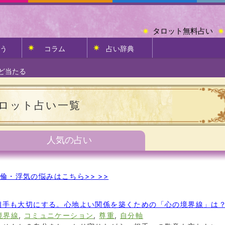
タロット無料占い
う
コラム
占い辞典
ど当たる
ロット占い一覧
人気の占い
倫・浮気の悩みはこちら>> >>
相手も大切にする。心地よい関係を築くための「心の境界線」は
境界線
,
コミュニケーション
,
尊重
,
自分軸