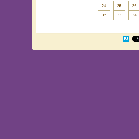
24
25
26
32
33
34
Next >>