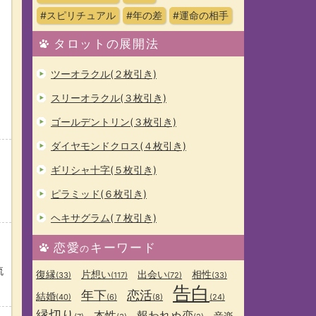
#スピリチュアル
#年の差
#運命の相手
タロットの展開法
ツーオラクル(２枚引き)
スリーオラクル(３枚引き)
ゴールデントリン(３枚引き)
ダイヤモンドクロス(４枚引き)
ギリシャ十字(５枚引き)
ピラミッド(６枚引き)
ヘキサグラム(７枚引き)
恋愛
キーワード
の
流
復縁
片想い
出会い
相性
(33)
(117)
(72)
(33)
告白
年下
恋活
結婚
(40)
(6)
(8)
(24)
縁切り
本性
報われぬ恋
音楽