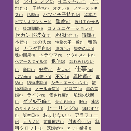
タイミング
イニシャル
フラ
(2)
(7)
(2)
れた
子持ち
オクテ
ファーストキ
(2)
(1)
(1)
バツイチ子持ち
ス
話題
絵本の
(1)
(1)
(2)
運命
ビブリオマンシー
振り向かせる
(1)
(9)
コミュニケーション
冷却期間
(1)
(1)
(2)
セカンド彼女
片想われ
喧嘩
(7)
(3)
(3)
本音
玉の輿
離婚
性格の不一致
(3)
(3)
(1)
カラダ目的
運気
複数の恋
(2)
(2)
(32)
(1)
トラウマ
魂の因果
ソウルメイト
(1)
(3)
(1)
返信
ヘアースタイル
忘れられない
(1)
(2)
仕事
好意
占い
辛口
(1)
(1)
(2)
(3)
(18)
不安
異性運
バツ婚
両想い
嫉
(1)
(1)
(3)
(2)
妬
結婚成就
シチュエーション
離
(1)
(1)
(1)
アロマ
婚相談
メール返信
年の差
(1)
(1)
(3)
ライン
婚
愛され度
離婚の決断
(1)
(3)
(1)
ダブル不倫
会える日
服
連絡
(1)
(2)
(1)
(1)
ヒーリング
のタイミング
縁むすび
(1)
(5)
おまじない
アラフォー
誕生日
(1)
(1)
(4)
付き合う
無
元カノ
前世療法
(2)
(1)
(1)
(2)
料タロット
既婚者
ネット婚活
(3)
(1)
(1)