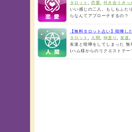
タロット
,
恋愛
,
付き合うきっ
いい感じの二人。もしもふた
らなんてアプローチするの？ 妄
【無料タロット占い】喧嘩し
タロット
,
人間
,
仲直り
,
友達
友達と喧嘩をしてしまった 無
(ハム様からのリクエストテーマ)