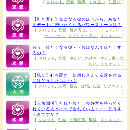
[
タロット
,
恋愛
,
喧嘩
,
すれ違い
,
仲直り
]
【引き寄せ】気になる彼のほうから、あなた
をデートに誘いたくなるパワーストーンは？
[
タロット
,
恋愛
,
引き寄せ
,
デート
,
モテ
,
パワ
ーストーン
,
スピリチュアル
,
リクエスト
]
時々、冷たくなる彼・・彼はなんで冷たくす
るの？
[
タロット
,
恋愛
,
冷たい
,
気持ち
,
本心
,
素っ気
ない
,
リクエスト
]
【親友】心を開き、信頼し合える友達を作る
にはどうしたらいい？
[
タロット
,
人間
,
親友
,
信頼
,
友達
,
リクエスト
]
【三角関係】別れた彼と、今好意を持ってく
れている人との間で揺れています・・どうす
べきですか？
[
タロット
,
恋愛
,
三角関係
,
復縁
,
リクエスト
]