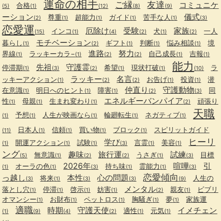
運命の相手
ご縁
友達
コミュニケ
合格
(5)
(1)
(12)
(8)
(9)
ーション
儀式
尊重
超能力
ガイド
苦手な人
(2)
(1)
(1)
(1)
(1)
(3)
恋愛運
厄除け
受験
家族
インコ
犬
一人
(15)
(1)
(4)
(2)
(1)
(2)
モチベーション
暮らし
ギフト
判断
悩み相談
境
(1)
(2)
(1)
(1)
(1)
進路
努力
界線
ラッキーカラ−
自己成長
吉報
(1)
(1)
(2)
(2)
(1)
(1)
能力
先祖
守護霊
停滞期
希望
現状打破
ラ
(1)
(3)
(2)
(1)
(1)
(10)
ラッキー
名言
ッキーアクション
お告げ
投資
潜
(1)
(2)
(2)
(1)
(1)
仲直り
守護動物
在意識
明日へのヒント
障害
同
(1)
(1)
(1)
(2)
(3)
エネルギーバンパイア
性
母親
生まれ変わり
頑張り
(1)
(1)
(1)
(2)
天職
予想
人生が映画なら
輪廻転生
ネガティブ
(1)
(1)
(1)
(1)
(1)
日本人
信頼
買い物
ブロック
スピリットガイド
(11)
(1)
(1)
(1)
(1)
ヒーリ
学び
開運アクション
試験
言霊
美容
(1)
(1)
(1)
(3)
(1)
(1)
ング
趣味
旅行運
試練
無意識
うさぎ
目標
(5)
(1)
(2)
(2)
(1)
(3)
2026年
喧嘩
引
オーラの色
持ち味
霊能力
(1)
(1)
(3)
(1)
(1)
(3)
恋愛傾向
っ越し
本性
心の問題
将来
人生の
(3)
(1)
(3)
(3)
(9)
メンタル
落とし穴
停滞
啓示
妨害
親友
ビブリ
(1)
(1)
(1)
(1)
(2)
(1)
オマンシー
お財布
ペットロス
胸騒ぎ
夢
家族運
(1)
(1)
(1)
(1)
(1)
適職
時期
守護天使
イメチェン
適性
元気
(1)
(9)
(4)
(2)
(1)
(1)