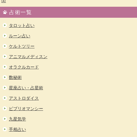
(4)
占術一覧
タロット占い
ルーン占い
ケルトツリー
アニマルメディスン
オラクルカード
数秘術
星座占い・占星術
アストロダイス
ビブリオマンシー
九星気学
手相占い