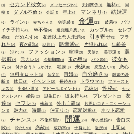
セカンド彼女
無料
メッセージ
夫婦関係
同
(1)
(7)
(55)
(1)
(3)
マンネリ
結婚運
ダブル不倫
年上
棲
会話
(1)
(2)
(1)
(4)
(5)
金運
ライン
バツ
赤ちゃん
劣等感
破局
(6)
(3)
(1)
(1)
(23)
(1)
イチ子持ち
W不倫
カップル
セレブ
遠距離片想い
(2)
(4)
(1)
(2)
引き寄せ
婚
だめんず
友達以上恋人未満
フラ
(2)
(4)
(4)
(5)
略奪愛
れた
夜の顔
片想われ
年齢差
話題
(2)
(3)
(1)
(5)
(3)
ファッション
選
別れ
喧嘩
天使
美容運
(2)
(4)
(5)
(3)
(1)
(1)
択肢
彼女も
元カレ
玉の輿
冷却期間
バツ婚
(7)
(2)
(1)
(3)
(1)
ち
未練
独身
恋心
付き合うきっかけ
恋愛占い
(5)
(1)
(3)
(8)
(1)
自分磨き
無料タロット
再婚
音楽
離婚の決
(2)
(3)
(1)
(4)
(6)
休日
イベント
トラウマ
断
長続き
ファースト
(1)
(3)
(2)
(1)
(3)
性格
元彼
キス
出会い運
アピールポイント
セッ
(1)
(1)
(1)
(2)
(9)
友
婚期
彼女持ち
プレゼント
クスレス
誕生日
(1)
(2)
(1)
(4)
(2)
達
セフレ
外出自粛
執着
片思いコミュニケーショ
(9)
(5)
(1)
(3)
魅力
時期
仲直り
恋愛対象
ネット恋愛
ン
(1)
(2)
(4)
(2)
(3)
開運
チャンス
告白失
不倫願望
年の差婚
(2)
(5)
(1)
(24)
(1)
敗
恋敵
上司
冷たい
成功率
子持ち
近況
(3)
(1)
(3)
(1)
(1)
(1)
(4)
４オラクル
言葉
社内