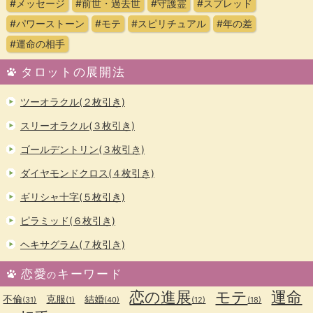
#メッセージ
#前世・過去世
#守護霊
#スプレッド
#パワーストーン
#モテ
#スピリチュアル
#年の差
#運命の相手
タロットの展開法
ツーオラクル(２枚引き)
スリーオラクル(３枚引き)
ゴールデントリン(３枚引き)
ダイヤモンドクロス(４枚引き)
ギリシャ十字(５枚引き)
ピラミッド(６枚引き)
ヘキサグラム(７枚引き)
恋愛
キーワード
の
恋の進展
モテ
運命
不倫
克服
結婚
(31)
(1)
(40)
(12)
(18)