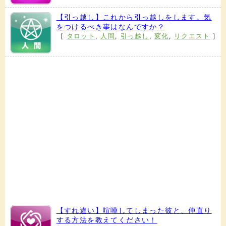
【引っ越し】これから引っ越しをします。気
をつけるべき事はなんですか？
[
タロット
,
人間
,
引っ越し
,
変化
,
リクエスト
]
【すれ違い】喧嘩してしまった彼と、仲直り
する方法を教えてください！