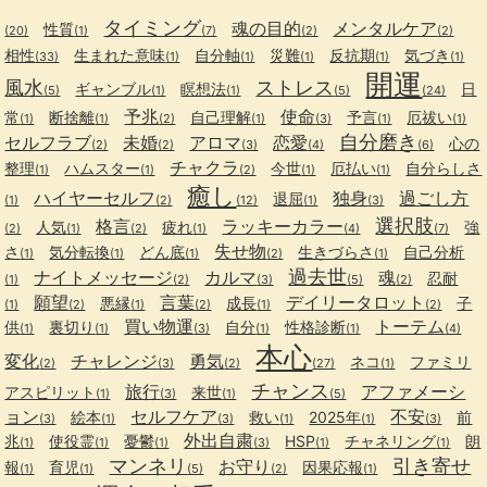
タイミング
魂の目的
メンタルケア
性質
(20)
(1)
(7)
(2)
(2)
相性
生まれた意味
自分軸
災難
反抗期
気づき
(33)
(1)
(1)
(1)
(1)
(1)
開運
風水
ストレス
ギャンブル
瞑想法
日
(5)
(1)
(1)
(5)
(24)
予兆
使命
常
断捨離
自己理解
予言
厄祓い
(1)
(1)
(2)
(1)
(3)
(1)
(1)
自分磨き
セルフラブ
未婚
アロマ
恋愛
心の
(2)
(2)
(3)
(4)
(6)
チャクラ
整理
ハムスター
今世
厄払い
自分らしさ
(1)
(1)
(2)
(1)
(1)
癒し
ハイヤーセルフ
独身
過ごし方
退屈
(1)
(2)
(12)
(1)
(3)
選択肢
格言
ラッキーカラー
人気
疲れ
強
(2)
(1)
(2)
(1)
(4)
(7)
失せ物
さ
気分転換
どん底
生きづらさ
自己分析
(1)
(1)
(1)
(2)
(1)
過去世
ナイトメッセージ
カルマ
魂
忍耐
(1)
(2)
(3)
(5)
(2)
願望
言葉
デイリータロット
悪縁
成長
子
(1)
(2)
(1)
(2)
(1)
(2)
買い物運
トーテム
供
裏切り
自分
性格診断
(1)
(1)
(3)
(1)
(1)
(4)
本心
変化
チャレンジ
勇気
ネコ
ファミリ
(2)
(3)
(2)
(27)
(1)
チャンス
旅行
アファメーシ
アスピリット
来世
(1)
(3)
(1)
(5)
ョン
セルフケア
不安
絵本
救い
2025年
前
(3)
(1)
(3)
(1)
(1)
(3)
外出自粛
兆
使役霊
憂鬱
HSP
チャネリング
朗
(1)
(1)
(1)
(3)
(1)
(1)
マンネリ
引き寄せ
お守り
報
育児
因果応報
(1)
(1)
(5)
(2)
(1)