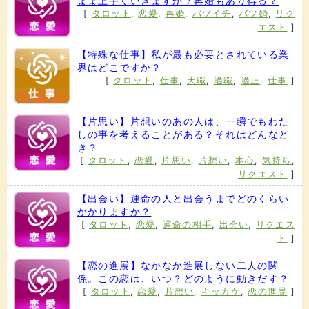
まま上手くいきますか？再婚もあり得る？
[
タロット
,
恋愛
,
再婚
,
バツイチ
,
バツ婚
,
リク
エスト
]
【特殊な仕事】私が最も必要とされている業
界はどこですか？
[
タロット
,
仕事
,
天職
,
適職
,
適正
,
仕事
]
【片思い】片想いのあの人は、一瞬でもわた
しの事を考えることがある？それはどんなと
き？
[
タロット
,
恋愛
,
片思い
,
片想い
,
本心
,
気持ち
,
リクエスト
]
【出会い】運命の人と出会うまでどのくらい
かかりますか？
[
タロット
,
恋愛
,
運命の相手
,
出会い
,
リクエス
ト
]
【恋の進展】なかなか進展しない二人の関
係。この恋は、いつ？どのように動きだす？
[
タロット
,
恋愛
,
片想い
,
キッカケ
,
恋の進展
]