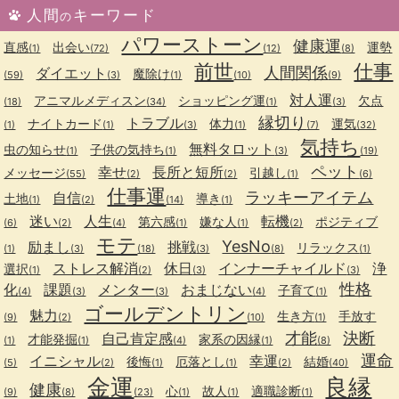
人間
キーワード
の
パワーストーン
健康運
直感
出会い
運勢
(1)
(72)
(12)
(8)
前世
仕事
人間関係
ダイエット
魔除け
(59)
(3)
(1)
(10)
(9)
対人運
アニマルメディスン
ショッピング運
欠点
(18)
(34)
(1)
(3)
縁切り
トラブル
ナイトカード
体力
運気
(1)
(1)
(3)
(1)
(7)
(32)
気持ち
無料タロット
虫の知らせ
子供の気持ち
(1)
(1)
(3)
(19)
ペット
幸せ
長所と短所
メッセージ
引越し
(55)
(2)
(2)
(1)
(6)
仕事運
ラッキーアイテム
自信
土地
導き
(1)
(2)
(14)
(1)
迷い
人生
転機
第六感
嫌な人
ポジティブ
(6)
(2)
(4)
(1)
(1)
(2)
モテ
YesNo
励まし
挑戦
リラックス
(1)
(3)
(18)
(3)
(8)
(1)
ストレス解消
休日
インナーチャイルド
浄
選択
(1)
(2)
(3)
(3)
性格
化
課題
メンター
おまじない
子育て
(4)
(3)
(3)
(4)
(1)
ゴールデントリン
魅力
生き方
手放す
(9)
(2)
(10)
(1)
才能
決断
自己肯定感
才能発掘
家系の因縁
(1)
(1)
(4)
(1)
(8)
運命
イニシャル
幸運
後悔
厄落とし
結婚
(5)
(2)
(1)
(1)
(2)
(40)
金運
良縁
健康
心
故人
適職診断
(9)
(8)
(23)
(1)
(1)
(1)