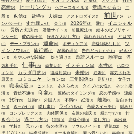
複数の恋
愛され度
オクテ
(1)
(1)
(2)
(2)
(1)
ヒーリング
恋愛
意識させる
ヘアースタイル
二
(2)
(5)
(1)
(2)
前世
返信
夫婦
股
欲望
アストロダイス
シ
(1)
(2)
(1)
(2)
(1)
(10)
すれ違い
2026年
イニシャル
ンパシー
会う
愛
(1)
(3)
(1)
(3)
(1)
長所と短所
婚活サイト
前世療法
絵本のビブリオマ
(2)
(2)
(1)
(1)
アロマ
ンシー
彼の様子
好きな人話し方
忘れられない
(1)
(1)
(1)
(1)
運命
ツ
デートプラン
ボディケア
恋愛経験なし
(3)
(1)
(9)
(1)
(1)
インソウル
旅行運
深層心理
告白どっちから
好きバ
(2)
(2)
(1)
(1)
既読スルー
願望
レ
あやふやな関係
好き避け
浮
(1)
(1)
(1)
(2)
(2)
仕事
イメチェン
本性
気相手
両想い
ハロウ
(1)
(18)
(1)
(4)
(3)
カラダ目的
未婚
ィン
復縁対策
妊娠
浮気される
(1)
(2)
(1)
(2)
(1)
コミュニケーション
三角関係
原因
見切り
女子力
(1)
(2)
(2)
(1)
職場恋愛
ヒント
あきらめ
タイプの女性
ネット婚
(1)
(3)
(1)
(1)
(1)
印象
活
音信不通
連絡のタイミング
恋の予感
連絡
(1)
(1)
(5)
(1)
(1)
旅行
離婚
波動
外国人
不満
妊活
告白され
(1)
(3)
(1)
(1)
(1)
(1)
(2)
ライバル
た
きっかけ
隠し事
恋愛スイッチ
脈あり
(1)
(1)
(1)
(4)
(1)
付
コンプレックス
肉体関係
友達の彼氏
縁むすび
(1)
(1)
(1)
(1)
(1)
き合う
過ごし方
特徴
恋愛心理
接し方
再出発
(2)
(2)
(1)
(1)
(1)
お
学校
元カノ
彼の本音
ソウルメイト
運気
(1)
(1)
(1)
(1)
(1)
(32)
まじない
結婚成就
メール返信
素っ気ない
再会
宿
(4)
(1)
(1)
(1)
(1)