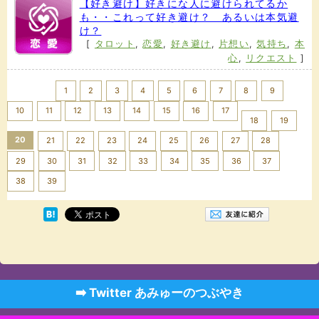
【好き避け】好きにな人に避けられてるか
も・・これって好き避け？ あるいは本気避
け？
[
タロット
,
恋愛
,
好き避け
,
片想い
,
気持ち
,
本
心
,
リクエスト
]
<< Prev
1
2
3
4
5
6
7
8
9
10
11
12
13
14
15
16
17
18
19
20
21
22
23
24
25
26
27
28
29
30
31
32
33
34
35
36
37
Next >>
38
39
➡️ Twitter あみゅーのつぶやき