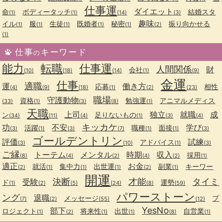
仕事運
ダイエット
命
ボディータッチ
結婚スタ
(1)
(1)
(14)
(3)
趣味
イル
服
生徒
既婚者
秘密
振り向かせる
(1)
(1)
(1)
(1)
(1)
(2)
(1)
仕事
キーワード
の
能力
転職
仕事運
人間関係
財
会社
(10)
(18)
(14)
(1)
(9)
金運
仕事
適職
運
働き方
応募
相性
(4)
(9)
(18)
(1)
(2)
(23)
職場
守護動物
資格
勉強運
アニマルメディス
(33)
(1)
(3)
(8)
(1)
天職
上司
独立
就職
成
ン
足りないもの
(34)
(11)
(4)
(1)
(3)
(4)
キッカケ
功
不安
学び
活躍
職種
面接
(3)
(1)
(3)
(7)
(1)
(1)
(3)
ゴールデントリン
評価
試練
アドバイス
(3)
(10)
(1)
(3)
ご縁
トーテム
メンタル
時期
収入
採用
(8)
(4)
(2)
(4)
(2)
(1)
適正
お金
就活
集中力
出世運
副業
キーワー
(2)
(1)
(1)
(1)
(2)
(1)
開運
決断
才能
タイミ
受験
ド
運勢
(1)
(2)
(5)
(24)
(8)
(59)
パワーストーン
ング
退職
メッセージ
プ
(7)
(2)
(55)
(12)
YesNo
部下
ロジェクト
将来性
出世
自営業
(1)
(2)
(1)
(1)
(8)
(1)