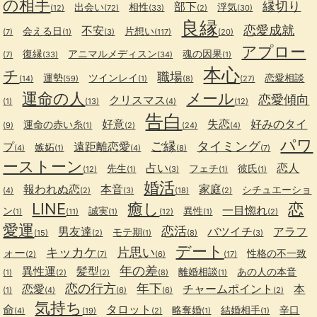
の相手
縁切り
部下
出会い
相性
浮気
(12)
(72)
(33)
(2)
(30)
良縁
恋愛成就
不安
会える日
片想い
(7)
(1)
(3)
(117)
(20)
アプロー
復縁
アニマルメディスン
魂の因果
(7)
(33)
(34)
(1)
本心
チ
職場
運勢
ツインレイ
恋愛相談
(14)
(59)
(1)
(8)
(27)
運命の人
メール
恋愛傾向
クリスマス
(1)
(13)
(4)
(12)
告白
好意
失恋
好みのタイ
運命の赤い糸
(9)
(1)
(2)
(24)
(4)
パワ
ご縁
タイミング
プ
遠距離恋愛
嫉妬
(4)
(1)
(4)
(8)
(7)
ーストーン
占い
恋人
先生
フェチ
彼氏
(12)
(1)
(3)
(1)
(1)
婚活
報われぬ恋
本音
家庭
シチュエーショ
(4)
(2)
(3)
(18)
(2)
LINE
癒し
恋
一目惚れ
ン
誠実
異性
(1)
(11)
(1)
(12)
(1)
(2)
愛運
恋活
男友達
バツイチ
アラフ
モテ期
(15)
(2)
(1)
(8)
(3)
デート
キッカケ
片思い
ォー
性格の不一致
(2)
(7)
(6)
(17)
年の差
異性運
髪型
離婚相談
あの人の本音
(1)
(2)
(2)
(8)
(1)
恋の行方
年下
恋愛
チャームポイント
本
(1)
(4)
(6)
(6)
(2)
気持ち
命
タロット
略奪婚
結婚相手
辛口
(4)
(19)
(2)
(1)
(1)