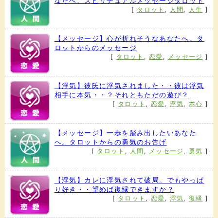
なたへ、スピリチュアルメッセージタロット
[
タロット
,
人間
,
人生
]
【メッセージ】心が折れそうなあなたへ。タ
ロットからのメッセージ
[
タロット
,
恋愛
,
メッセージ
]
【浮気】彼氏に浮気されました・・彼は浮気
相手に本気・・？それともただの遊び？
[
タロット
,
恋愛
,
浮気
,
本心
]
【メッセージ】一歩を踏み出したいあなた
へ。タロットからの勇気のお告げ
[
タロット
,
人間
,
メッセージ
,
勇気
]
【浮気】カレに浮気されて破局。でもやっぱ
り好き・・望めば復縁できますか？
[
タロット
,
恋愛
,
浮気
,
復縁
]