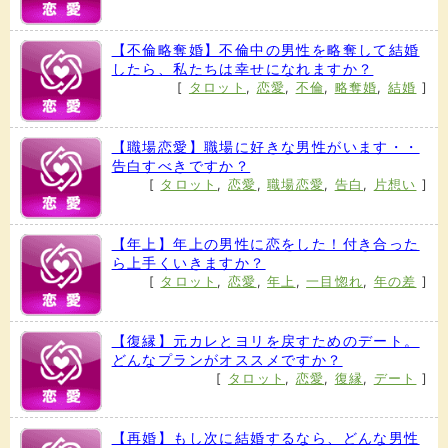
【不倫略奪婚】不倫中の男性を略奪して結婚
したら、私たちは幸せになれますか？
[
タロット
,
恋愛
,
不倫
,
略奪婚
,
結婚
]
【職場恋愛】職場に好きな男性がいます・・
告白すべきですか？
[
タロット
,
恋愛
,
職場恋愛
,
告白
,
片想い
]
【年上】年上の男性に恋をした！付き合った
ら上手くいきますか？
[
タロット
,
恋愛
,
年上
,
一目惚れ
,
年の差
]
【復縁】元カレとヨリを戻すためのデート。
どんなプランがオススメですか？
[
タロット
,
恋愛
,
復縁
,
デート
]
【再婚】もし次に結婚するなら、どんな男性