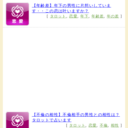
【年齢差】年下の男性に片想いしていま
す・・この恋は叶いますか？
[
タロット
,
恋愛
,
年下
,
年齢差
,
年の差
]
【不倫の相性】不倫相手の男性との相性は？
タロットで占います
[
タロット
,
恋愛
,
不倫
,
相性
]