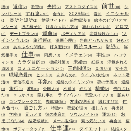
前世
返信
夫婦
股
欲望
アストロダイス
シ
(1)
(2)
(1)
(2)
(1)
(10)
すれ違い
2026年
イニシャル
ンパシー
会う
愛
(1)
(3)
(1)
(3)
(1)
長所と短所
婚活サイト
前世療法
絵本のビブリオマ
(2)
(2)
(1)
(1)
アロマ
ンシー
彼の様子
好きな人話し方
忘れられない
(1)
(1)
(1)
(1)
運命
ツ
デートプラン
ボディケア
恋愛経験なし
(3)
(1)
(9)
(1)
(1)
インソウル
旅行運
深層心理
告白どっちから
好きバ
(2)
(2)
(1)
(1)
既読スルー
願望
レ
あやふやな関係
好き避け
浮
(1)
(1)
(1)
(2)
(2)
仕事
イメチェン
本性
気相手
両想い
ハロウ
(1)
(18)
(1)
(4)
(3)
カラダ目的
未婚
ィン
復縁対策
妊娠
浮気される
(1)
(2)
(1)
(2)
(1)
コミュニケーション
三角関係
原因
見切り
女子力
(1)
(2)
(2)
(1)
職場恋愛
ヒント
あきらめ
タイプの女性
ネット婚
(1)
(3)
(1)
(1)
(1)
印象
活
音信不通
連絡のタイミング
恋の予感
連絡
(1)
(1)
(5)
(1)
(1)
旅行
離婚
波動
外国人
不満
妊活
告白され
(1)
(3)
(1)
(1)
(1)
(1)
(2)
ライバル
た
きっかけ
隠し事
恋愛スイッチ
脈あり
(1)
(1)
(1)
(4)
(1)
付
コンプレックス
肉体関係
友達の彼氏
縁むすび
(1)
(1)
(1)
(1)
(1)
き合う
過ごし方
特徴
恋愛心理
接し方
再出発
(2)
(2)
(1)
(1)
(1)
お
学校
元カノ
彼の本音
ソウルメイト
運気
(1)
(1)
(1)
(1)
(1)
(32)
まじない
結婚成就
メール返信
素っ気ない
再会
宿
(4)
(1)
(1)
(1)
(1)
仕事運
ダイエット
命
ボディータッチ
結婚スタ
(1)
(1)
(14)
(3)