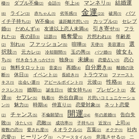
マンネリ
結婚運
ダブル不倫
年上
棲
会話
(1)
(2)
(1)
(4)
(5)
金運
ライン
バツ
赤ちゃん
劣等感
破局
(6)
(3)
(1)
(1)
(23)
(1)
イチ子持ち
W不倫
カップル
セレブ
遠距離片想い
(2)
(4)
(1)
(2)
引き寄せ
婚
だめんず
友達以上恋人未満
フラ
(2)
(4)
(4)
(5)
略奪愛
れた
夜の顔
片想われ
年齢差
話題
(2)
(3)
(1)
(5)
(3)
ファッション
選
別れ
喧嘩
天使
美容運
(2)
(4)
(5)
(3)
(1)
(1)
択肢
彼女も
元カレ
玉の輿
冷却期間
バツ婚
(7)
(2)
(1)
(3)
(1)
ち
未練
独身
恋心
付き合うきっかけ
恋愛占い
(5)
(1)
(3)
(8)
(1)
自分磨き
無料タロット
再婚
音楽
離婚の決
(2)
(3)
(1)
(4)
(6)
休日
イベント
トラウマ
断
長続き
ファースト
(1)
(3)
(2)
(1)
(3)
性格
元彼
キス
出会い運
アピールポイント
セッ
(1)
(1)
(1)
(2)
(9)
友
婚期
彼女持ち
プレゼント
クスレス
誕生日
(1)
(2)
(1)
(4)
(2)
達
セフレ
外出自粛
執着
片思いコミュニケーショ
(9)
(5)
(1)
(3)
魅力
時期
仲直り
恋愛対象
ネット恋愛
ン
(1)
(2)
(4)
(2)
(3)
開運
チャンス
告白失
不倫願望
年の差婚
(2)
(5)
(1)
(24)
(1)
敗
恋敵
上司
冷たい
成功率
子持ち
近況
(3)
(1)
(3)
(1)
(1)
(1)
(4)
４オラクル
言葉
社内
複数の恋
愛され度
オクテ
(1)
(1)
(2)
(2)
(1)
ヒーリング
恋愛
意識させる
ヘアースタイル
二
(2)
(5)
(1)
(2)