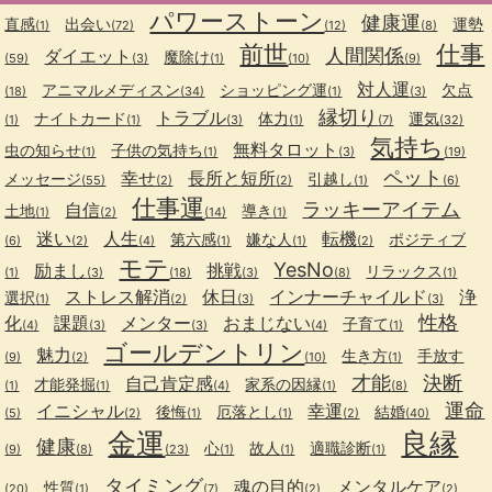
パワーストーン
健康運
直感
出会い
運勢
(1)
(72)
(12)
(8)
前世
仕事
人間関係
ダイエット
魔除け
(59)
(3)
(1)
(10)
(9)
対人運
アニマルメディスン
ショッピング運
欠点
(18)
(34)
(1)
(3)
縁切り
トラブル
ナイトカード
体力
運気
(1)
(1)
(3)
(1)
(7)
(32)
気持ち
無料タロット
虫の知らせ
子供の気持ち
(1)
(1)
(3)
(19)
ペット
幸せ
長所と短所
メッセージ
引越し
(55)
(2)
(2)
(1)
(6)
仕事運
ラッキーアイテム
自信
土地
導き
(1)
(2)
(14)
(1)
迷い
人生
転機
第六感
嫌な人
ポジティブ
(6)
(2)
(4)
(1)
(1)
(2)
モテ
YesNo
励まし
挑戦
リラックス
(1)
(3)
(18)
(3)
(8)
(1)
ストレス解消
休日
インナーチャイルド
浄
選択
(1)
(2)
(3)
(3)
性格
化
課題
メンター
おまじない
子育て
(4)
(3)
(3)
(4)
(1)
ゴールデントリン
魅力
生き方
手放す
(9)
(2)
(10)
(1)
才能
決断
自己肯定感
才能発掘
家系の因縁
(1)
(1)
(4)
(1)
(8)
運命
イニシャル
幸運
後悔
厄落とし
結婚
(5)
(2)
(1)
(1)
(2)
(40)
金運
良縁
健康
心
故人
適職診断
(9)
(8)
(23)
(1)
(1)
(1)
タイミング
魂の目的
メンタルケア
性質
(20)
(1)
(7)
(2)
(2)