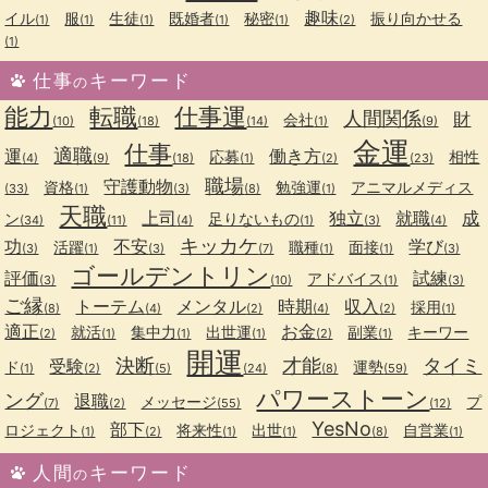
趣味
イル
服
生徒
既婚者
秘密
振り向かせる
(1)
(1)
(1)
(1)
(1)
(2)
(1)
仕事
キーワード
の
能力
転職
仕事運
人間関係
財
会社
(10)
(18)
(14)
(1)
(9)
金運
仕事
適職
運
働き方
応募
相性
(4)
(9)
(18)
(1)
(2)
(23)
職場
守護動物
資格
勉強運
アニマルメディス
(33)
(1)
(3)
(8)
(1)
天職
上司
独立
就職
成
ン
足りないもの
(34)
(11)
(4)
(1)
(3)
(4)
キッカケ
功
不安
学び
活躍
職種
面接
(3)
(1)
(3)
(7)
(1)
(1)
(3)
ゴールデントリン
評価
試練
アドバイス
(3)
(10)
(1)
(3)
ご縁
トーテム
メンタル
時期
収入
採用
(8)
(4)
(2)
(4)
(2)
(1)
適正
お金
就活
集中力
出世運
副業
キーワー
(2)
(1)
(1)
(1)
(2)
(1)
開運
決断
才能
タイミ
受験
ド
運勢
(1)
(2)
(5)
(24)
(8)
(59)
パワーストーン
ング
退職
メッセージ
プ
(7)
(2)
(55)
(12)
YesNo
部下
ロジェクト
将来性
出世
自営業
(1)
(2)
(1)
(1)
(8)
(1)
人間
キーワード
の