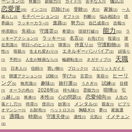
ーション
儀式
尊重
超能力
ガイド
苦手な人
(2)
(1)
(1)
(1)
(1)
(3)
恋愛運
厄除け
受験
家族
インコ
犬
一人
(15)
(1)
(4)
(2)
(1)
(2)
モチベーション
暮らし
ギフト
判断
悩み相談
境
(1)
(2)
(1)
(1)
(1)
進路
努力
界線
ラッキーカラ−
自己成長
吉報
(1)
(1)
(2)
(2)
(1)
(1)
能力
先祖
守護霊
停滞期
希望
現状打破
ラ
(1)
(3)
(2)
(1)
(1)
(10)
ラッキー
名言
ッキーアクション
お告げ
投資
潜
(1)
(2)
(2)
(1)
(1)
仲直り
守護動物
在意識
明日へのヒント
障害
同
(1)
(1)
(1)
(2)
(3)
エネルギーバンパイア
性
母親
生まれ変わり
頑張り
(1)
(1)
(1)
(2)
天職
予想
人生が映画なら
輪廻転生
ネガティブ
(1)
(1)
(1)
(1)
(1)
日本人
信頼
買い物
ブロック
スピリットガイド
(11)
(1)
(1)
(1)
(1)
ヒーリ
学び
開運アクション
試験
言霊
美容
(1)
(1)
(1)
(3)
(1)
(1)
ング
趣味
旅行運
試練
無意識
うさぎ
目標
(5)
(1)
(2)
(2)
(1)
(3)
2026年
喧嘩
引
オーラの色
持ち味
霊能力
(1)
(1)
(3)
(1)
(1)
(3)
恋愛傾向
っ越し
本性
心の問題
将来
人生の
(3)
(1)
(3)
(3)
(9)
メンタル
落とし穴
停滞
啓示
妨害
親友
ビブリ
(1)
(1)
(1)
(1)
(2)
(1)
オマンシー
お財布
ペットロス
胸騒ぎ
夢
家族運
(1)
(1)
(1)
(1)
(1)
適職
時期
守護天使
イメチェン
適性
元気
(1)
(9)
(4)
(2)
(1)
(1)
(4)