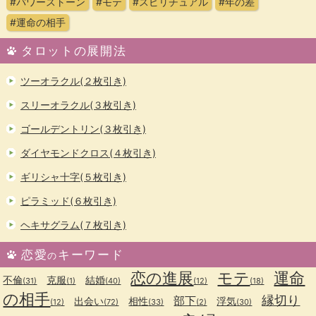
#パワーストーン
#モテ
#スピリチュアル
#年の差
#運命の相手
タロットの展開法
ツーオラクル(２枚引き)
スリーオラクル(３枚引き)
ゴールデントリン(３枚引き)
ダイヤモンドクロス(４枚引き)
ギリシャ十字(５枚引き)
ピラミッド(６枚引き)
ヘキサグラム(７枚引き)
恋愛
キーワード
の
恋の進展
モテ
運命
不倫
克服
結婚
(31)
(1)
(40)
(12)
(18)
の相手
縁切り
部下
出会い
相性
浮気
(12)
(72)
(33)
(2)
(30)