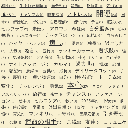
相性
生まれた意味
自分軸
災難
反抗期
気づき
(33)
(1)
(1)
(1)
(1)
(1)
開運
風水
ストレス
ギャンブル
瞑想法
日
(5)
(1)
(1)
(5)
(24)
予兆
使命
常
断捨離
自己理解
予言
厄祓い
(1)
(1)
(2)
(1)
(3)
(1)
(1)
自分磨き
セルフラブ
未婚
アロマ
恋愛
心の
(2)
(2)
(3)
(4)
(6)
チャクラ
整理
ハムスター
今世
厄払い
自分らしさ
(1)
(1)
(2)
(1)
(1)
癒し
ハイヤーセルフ
独身
過ごし方
退屈
(1)
(2)
(12)
(1)
(3)
選択肢
格言
ラッキーカラー
人気
疲れ
強
(2)
(1)
(2)
(1)
(4)
(7)
失せ物
さ
気分転換
どん底
生きづらさ
自己分析
(1)
(1)
(1)
(2)
(1)
過去世
ナイトメッセージ
カルマ
魂
忍耐
(1)
(2)
(3)
(5)
(2)
願望
言葉
デイリータロット
悪縁
成長
子
(1)
(2)
(1)
(2)
(1)
(2)
買い物運
トーテム
供
裏切り
自分
性格診断
(1)
(1)
(3)
(1)
(1)
(4)
本心
変化
チャレンジ
勇気
ネコ
ファミリ
(2)
(3)
(2)
(27)
(1)
チャンス
旅行
アファメーシ
アスピリット
来世
(1)
(3)
(1)
(5)
ョン
セルフケア
不安
絵本
救い
2025年
前
(3)
(1)
(3)
(1)
(1)
(3)
外出自粛
兆
使役霊
憂鬱
HSP
チャネリング
朗
(1)
(1)
(1)
(3)
(1)
(1)
マンネリ
引き寄せ
お守り
報
育児
因果応報
(1)
(1)
(5)
(2)
(1)
運命の相手
ご縁
友達
コミュニケ
合格
(5)
(1)
(12)
(8)
(9)