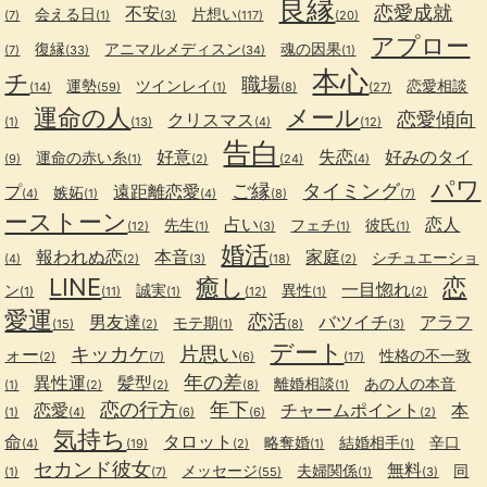
良縁
恋愛成就
不安
会える日
片想い
(7)
(1)
(3)
(117)
(20)
アプロー
復縁
アニマルメディスン
魂の因果
(7)
(33)
(34)
(1)
本心
チ
職場
運勢
ツインレイ
恋愛相談
(14)
(59)
(1)
(8)
(27)
運命の人
メール
恋愛傾向
クリスマス
(1)
(13)
(4)
(12)
告白
好意
失恋
好みのタイ
運命の赤い糸
(9)
(1)
(2)
(24)
(4)
パワ
ご縁
タイミング
プ
遠距離恋愛
嫉妬
(4)
(1)
(4)
(8)
(7)
ーストーン
占い
恋人
先生
フェチ
彼氏
(12)
(1)
(3)
(1)
(1)
婚活
報われぬ恋
本音
家庭
シチュエーショ
(4)
(2)
(3)
(18)
(2)
LINE
癒し
恋
一目惚れ
ン
誠実
異性
(1)
(11)
(1)
(12)
(1)
(2)
愛運
恋活
男友達
バツイチ
アラフ
モテ期
(15)
(2)
(1)
(8)
(3)
デート
キッカケ
片思い
ォー
性格の不一致
(2)
(7)
(6)
(17)
年の差
異性運
髪型
離婚相談
あの人の本音
(1)
(2)
(2)
(8)
(1)
恋の行方
年下
恋愛
チャームポイント
本
(1)
(4)
(6)
(6)
(2)
気持ち
命
タロット
略奪婚
結婚相手
辛口
(4)
(19)
(2)
(1)
(1)
セカンド彼女
無料
メッセージ
夫婦関係
同
(1)
(7)
(55)
(1)
(3)