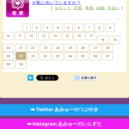
が私に向いていますか？
[
タロット
,
恋愛
,
再婚
,
結婚
,
出会い
]
<< Prev
1
2
3
4
5
6
7
8
9
10
11
12
13
14
15
16
17
18
19
20
21
22
23
24
25
26
27
28
30
29
31
32
33
34
35
36
37
Next >>
38
39
➡️ Twitter あみゅーのつぶやき
➡️ Instagram あみゅーのいんすた