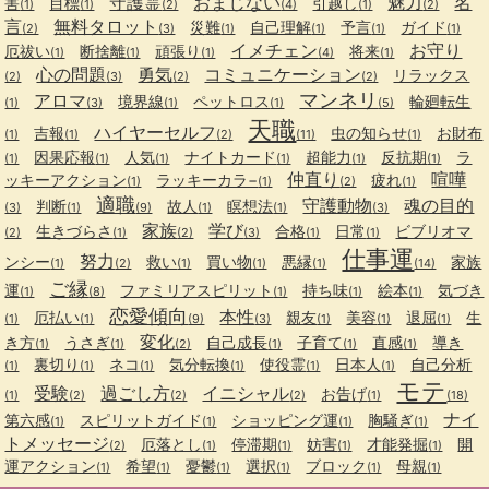
守護霊
おまじない
魅力
名
害
目標
引越し
(1)
(1)
(2)
(4)
(1)
(2)
言
無料タロット
災難
自己理解
予言
ガイド
(2)
(3)
(1)
(1)
(1)
(1)
イメチェン
お守り
厄祓い
断捨離
頑張り
将来
(1)
(1)
(1)
(4)
(1)
心の問題
勇気
コミュニケーション
リラックス
(2)
(3)
(2)
(2)
マンネリ
アロマ
境界線
ペットロス
輪廻転生
(1)
(3)
(1)
(1)
(5)
天職
ハイヤーセルフ
吉報
虫の知らせ
お財布
(1)
(1)
(2)
(11)
(1)
因果応報
人気
ナイトカード
超能力
反抗期
ラ
(1)
(1)
(1)
(1)
(1)
(1)
仲直り
喧嘩
ッキーアクション
ラッキーカラ−
疲れ
(1)
(1)
(2)
(1)
適職
守護動物
魂の目的
判断
故人
瞑想法
(3)
(1)
(9)
(1)
(1)
(3)
家族
学び
生きづらさ
合格
日常
ビブリオマ
(2)
(1)
(2)
(3)
(1)
(1)
仕事運
努力
ンシー
救い
買い物
悪縁
家族
(1)
(2)
(1)
(1)
(1)
(14)
ご縁
運
ファミリアスピリット
持ち味
絵本
気づき
(1)
(8)
(1)
(1)
(1)
恋愛傾向
本性
厄払い
親友
美容
退屈
生
(1)
(1)
(9)
(3)
(1)
(1)
(1)
変化
き方
うさぎ
自己成長
子育て
直感
導き
(1)
(1)
(2)
(1)
(1)
(1)
裏切り
ネコ
気分転換
使役霊
日本人
自己分析
(1)
(1)
(1)
(1)
(1)
(1)
モテ
受験
過ごし方
イニシャル
お告げ
(1)
(2)
(2)
(2)
(1)
(18)
ナイ
第六感
スピリットガイド
ショッピング運
胸騒ぎ
(1)
(1)
(1)
(1)
トメッセージ
厄落とし
停滞期
妨害
才能発掘
開
(2)
(1)
(1)
(1)
(1)
運アクション
希望
憂鬱
選択
ブロック
母親
(1)
(1)
(1)
(1)
(1)
(1)