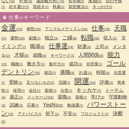
ない
不安
未婚
遠距離片想い
劣等感
恋の予感
(4)
(3)
(1)
(1)
(2)
好き避け
長続き
執着
前世療法
きっかけ
(1)
(1)
(1)
(1)
(1)
(1)
仕事
キーワード
の
金運
仕事
天職
相性
アニマルメディスン
(23)
(33)
(34)
(18)
転職
ご縁
タ
独立
収入
運勢
副業
(11)
(59)
(1)
(3)
(8)
(18)
(2)
仕事運
イミング
職場
財運
上司
メンタ
(7)
(8)
(14)
(4)
(4)
能力
才能
人間関係
ル
就職
キーワード
(2)
(8)
(4)
(1)
(9)
ゴール
働き方
成功
職種
集中力
自営業
(10)
(1)
(2)
(1)
(3)
(1)
デントリン
適職
お金
時期
就活
出世運
(10)
(1)
(9)
(2)
(4)
開運
受験
評価
足りないもの
活躍
将来
(1)
(2)
(1)
(1)
(24)
(3)
キッカケ
トーテム
性
採用
会社
面接
出世
(1)
(1)
(1)
(1)
(1)
(7)
適正
退職
学び
守護動物
メッセージ
資格
(4)
(2)
(55)
(2)
(1)
(3)
パワーストー
YesNo
試練
応募
勉強運
(3)
(3)
(1)
(8)
(1)
ン
決断
部下
不安
アドバイス
プロジェクト
(12)
(1)
(2)
(3)
(1)
(5)