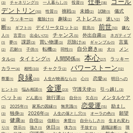
仕事
ゴール
チャネリング
一人暮らし
投資
(3)
(1)
(1)
(1)
(18)
デントリン
挑戦
未婚
儀式
性質
試験
(10)
(1)
(3)
(2)
(1)
ストレス
決
ラッキー
趣味
迷い
魔除け
(3)
(2)
(1)
(2)
(5)
(2)
前世
断
デイリータロット
ギフト
前兆
嫌な
(5)
(1)
(2)
(1)
(10)
チャンス
外出自粛
人
言霊
出会い
ネガティブ
(1)
(1)
(72)
(5)
(3)
課題
買い物運
厄除け
言葉
夢
ギャンブル
(1)
(1)
(3)
(3)
(4)
(1)
自分磨き
転機
メン
忍耐
子供
同性
犬
(2)
(1)
(1)
(2)
(1)
(6)
(1)
本心
タイミング
人間関係
タル
ラッキー
(2)
(7)
(9)
(27)
パワーストーン
カラー
チャクラ
相性
(4)
(33)
(2)
(12)
良縁
恋愛
尊重
人生が映画なら
心
明日への
(1)
(20)
(1)
(1)
(4)
金運
守護天使
引っ越し
ヒント
悩み相談
(1)
(1)
(23)
(2)
(3)
ペット
旅行運
メンタルケア
どん底
自分
欠点
(6)
(1)
(2)
(1)
(1)
恋愛運
励まし
2025年
家系の因縁
無意識
(2)
(1)
(1)
(1)
(15)
独身
2026年
願望
人生の落とし穴
オーラの色
(3)
(3)
(3)
(1)
(1)
健康
自信
信頼
来世
自分らしさ
生まれ変わ
(2)
(8)
(2)
(1)
(1)
(1)
休日
り
啓示
強さ
体力
手放す
適職診断
障
(1)
(1)
(1)
(3)
(1)
(1)
(1)