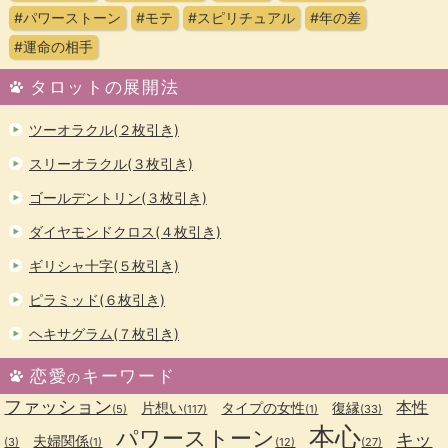
#パワーストーン
#モテ
#スピリチュアル
#年の差
#運命の相手
タロットの展開法
ツーオラクル(２枚引き)
スリーオラクル(３枚引き)
ゴールデントリン(３枚引き)
ダイヤモンドクロス(４枚引き)
ギリシャ十字(５枚引き)
ピラミッド(６枚引き)
ヘキサグラム(７枚引き)
恋愛
キーワード
の
ファッション
本性
片想い
タイプの女性
復縁
(5)
(117)
(1)
(33)
本心
パワーストーン
キッ
夫婦関係
(3)
(1)
(12)
(27)