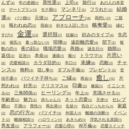
んず
異性運
上司
旅行
年の差婚
あの人の本音
(4)
(1)
(2)
(4)
(3)
マンネリ
結婚
フラれた
デートプラン
モテ期
(1)
(1)
(1)
(5)
(2)
アプローチ
運
元彼
バツ婚
両想い
二股
(6)
(1)
(2)
(14)
(1)
略奪愛
報われぬ恋
宿命
好きな人話し方
縁む
(1)
(2)
(1)
(1)
(5)
金運
選択肢
好みのタイプ
失恋
すび
妊娠
(1)
(23)
(7)
(1)
(4)
喧嘩
遠距離恋愛
部下
彼氏
素っ気ない
複
(4)
(1)
(1)
(3)
(4)
(2)
夜の顔
職場恋愛
再婚
婚期
数の恋
誕生日
(1)
(3)
(3)
(4)
(1)
(2)
片思い
返信
本命
トラウマ
近況
連絡
服
(2)
(1)
(4)
(1)
(1)
(3)
未練
チャ
カラダ目的
恋敵
恋愛相談
辛口
(6)
(1)
(2)
(1)
(8)
(3)
ンス
無料
ダブル不倫
プレゼント
隠し事
音
(5)
(3)
(1)
(2)
(2)
癒し
ご縁
バツイチ子持ち
片
信不通
再会
(1)
(2)
(8)
(1)
(12)
印象
想われ
好意
クリスマス
イニシャ
嫉妬
(3)
(2)
(4)
(5)
(1)
ヒーリング
ル
三角関係
年上
意識させる
(2)
(2)
(5)
(4)
(2)
年齢差
魅力
ネット恋愛
セレブ
赤ちゃん
天使
(2)
(2)
(1)
(2)
(1)
婚
家庭
不満
異性
再出発
生徒
告白どっちから
(2)
(1)
(1)
(1)
(1)
(1)
恋の行方
バツイチ
イベン
外国人
離婚の決断
(2)
(6)
(3)
(1)
(1)
ト
離婚相談
ハロウィン
あきらめ
浮気される原因
(2)
(1)
(1)
(1)
(1)
男友達
アラフォー
W不倫
恋愛心理
恋愛スイッチ
(2)
(2)
(1)
(4)