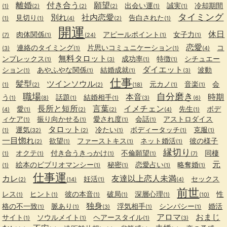
離婚
付き合う
願望
出会い運
誠実
冷却期間
(1)
(2)
(2)
(2)
(1)
(1)
タイミング
別れ
社内恋愛
見切り
告白された
(1)
(1)
(4)
(2)
(1)
開運
休日
肉体関係
アピールポイント
女子力
(7)
(1)
(24)
(1)
(1)
恋愛
連絡のタイミング
片思いコミュニケーション
コ
(3)
(1)
(1)
(4)
無料タロット
ンプレックス
成功率
特徴
シチュエー
(1)
(3)
(1)
(1)
ダイエット
ション
あやふやな関係
結婚成就
波動
(1)
(1)
(1)
(3)
仕事
髪型
ツインソウル
元カノ
音楽
会
(1)
(2)
(2)
(18)
(1)
(1)
職場
自分磨き
本音
時期
う
話題
結婚相手
(1)
(8)
(1)
(1)
(3)
(6)
長所と短所
言葉
イメチェン
愛
先生
ボデ
(4)
(1)
(2)
(2)
(4)
(1)
ィケア
振り向かせる
愛され度
会話
アストロダイス
(1)
(1)
(1)
(1)
タロット
運気
冷たい
ボディータッチ
克服
(1)
(32)
(2)
(1)
(1)
(1)
一目惚れ
欲望
ファーストキス
ネット婚活
彼の様子
(2)
(1)
(1)
(1)
縁切り
オクテ
付き合うきっかけ
不倫願望
同棲
(1)
(1)
(1)
(1)
(7)
元
絵本のビブリオマンシー
秘密
恋愛占い
略奪婚
(1)
(1)
(1)
(1)
(1)
仕事運
カレ
友達以上恋人未満
妊活
セックス
(2)
(14)
(1)
(4)
前世
レス
ヒント
彼の本音
破局
深層心理
性
(1)
(1)
(1)
(1)
(1)
(10)
独身
格の不一致
脈あり
浮気相手
シンパシー
婚活
(1)
(1)
(3)
(1)
(1)
アロマ
おまじ
サイト
ソウルメイト
ヘアースタイル
(1)
(1)
(1)
(3)