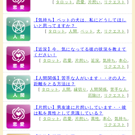
[
タロット
,
恋愛
,
片想い
,
リクエスト
]
【気持ち】ペットの犬は、私にどうしてほし
いと思ってますか？
[
タロット
,
人間
,
ペット
,
犬
,
リクエスト
]
【近況】今、気になってる彼の状況を教えて
ください！
[
タロット
,
恋愛
,
片想い
,
近況
,
気持ち
,
本心
,
リクエスト
]
【人間関係】苦手な人がいます・・その人と
距離をとる方法は？
[
タロット
,
人間
,
縁切り
,
人間関係
,
苦手な人
,
厄除け
,
リクエスト
]
【片想い】男友達に片想いしています・・彼
は私を異性として意識している？
[
タロット
,
恋愛
,
片想い
,
異性
,
本心
,
気持ち
,
リクエスト
]