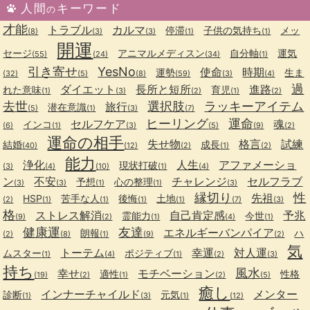
人間
キーワード
の
才能
トラブル
カルマ
停滞
子供の気持ち
メッ
(8)
(3)
(3)
(1)
(1)
開運
セージ
アニマルメディスン
自分軸
運気
(55)
(24)
(34)
(1)
引き寄せ
YesNo
使命
時期
運勢
生ま
(32)
(5)
(8)
(59)
(3)
(4)
過
ダイエット
長所と短所
進路
れた意味
育児
(1)
(3)
(2)
(1)
(2)
去世
選択肢
ラッキーアイテム
旅行
潜在意識
(5)
(1)
(3)
(7)
ヒーリング
運命
セルフケア
魂
インコ
(6)
(1)
(3)
(5)
(9)
(2)
運命の相手
失せ物
格言
試練
結婚
成長
(40)
(12)
(2)
(1)
(2)
能力
浄化
人生
アファメーショ
現状打破
(3)
(4)
(10)
(1)
(4)
ン
不安
チャレンジ
セルフラブ
予想
心の整理
(3)
(3)
(1)
(1)
(3)
縁切り
性
先祖
HSP
苦手な人
後悔
土地
(2)
(1)
(1)
(1)
(1)
(7)
(3)
格
ストレス解消
自己肯定感
予兆
霊能力
今世
(9)
(2)
(1)
(4)
(1)
健康運
友達
エネルギーバンパイア
朗報
ハ
(2)
(8)
(1)
(9)
(2)
気
トーテム
幸運
対人運
ムスター
ポジティブ
(1)
(4)
(1)
(2)
(3)
持ち
風水
幸せ
モチベーション
適性
性格
(19)
(2)
(1)
(2)
(5)
癒し
インナーチャイルド
メンター
診断
元気
(1)
(3)
(1)
(12)