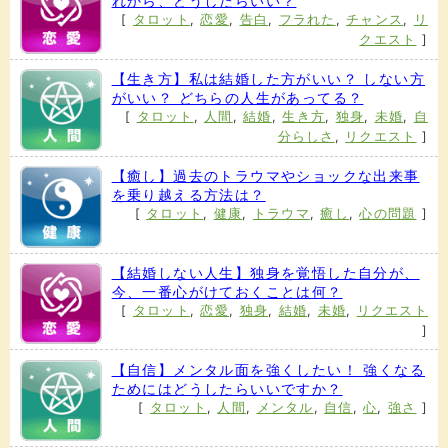
れから、どうしたらいい？
[
タロット
,
恋愛
,
告白
,
フラれた
,
チャンス
,
リ
クエスト
]
【生き方】私は結婚した方がいい？ しない方
がいい？ どちらの人生があってる？
[
タロット
,
人間
,
結婚
,
生き方
,
独身
,
未婚
,
自
分らしさ
,
リクエスト
]
【癒し】過去のトラウマやショックな出来事
を乗り越える方法は？
[
タロット
,
健康
,
トラウマ
,
癒し
,
心の問題
]
【結婚しない人生】独身を覚悟した自分が、
今、一番心がけておくことは何？
[
タロット
,
恋愛
,
独身
,
結婚
,
未婚
,
リクエスト
]
【自信】メンタル面を強くしたい！ 強くなる
ためにはどうしたらいいですか？
[
タロット
,
人間
,
メンタル
,
自信
,
心
,
強さ
]