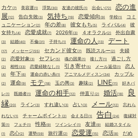
恋の進
カケ
美容運
浮気
友達の彼氏
出会い
(7)
(1)
(30)
(1)
(72)
展
気持ち
恋愛傾向
告白失敗
コミ
学校
(12)
(3)
(19)
(9)
(1)
年の差
彼女もち
ュニケーション
ライバル
彼
(2)
(8)
(5)
(4)
恋愛成就
女持ち
2026年
４オラクル
外出自粛
(4)
(7)
(3)
(2)
運命の人
デート
結婚
不倫
子持ち
(3)
(40)
(31)
(1)
(13)
セカンド彼女
既読スルー
夫婦
メッセージ
(17)
(55)
(7)
(2)
セフレ
恋愛対象
過ごし方
魂の因果
接し方
(2)
(3)
(5)
(1)
(1)
引き寄せ
恋人
相性
恋愛経験なし
メール返信
(2)
(33)
(1)
(5)
(1)
年下
カップル
運命の赤い糸
アニマルメディスン
(4)
(6)
(1)
(34)
モテ
LINE
運命
玉の輿
趣味
好きバ
(2)
(9)
(18)
(3)
(2)
(11)
良
運命の相手
婚活
仲直り
レ
既婚者
(1)
(1)
(12)
(2)
(18)
縁
メール
ライン
すれ違い
占い
忘れら
(20)
(3)
(3)
(3)
(12)
告白
チャームポイント
れない
会える日
復縁対
(1)
(2)
(1)
(24)
性格
友達
策
フェチ
ツインレイ
結婚スタイル
(1)
(1)
(9)
(1)
(9)
恋愛運
恋活
恋心
旅行運
だめ
運勢
(1)
(2)
(59)
(2)
(15)
(8)