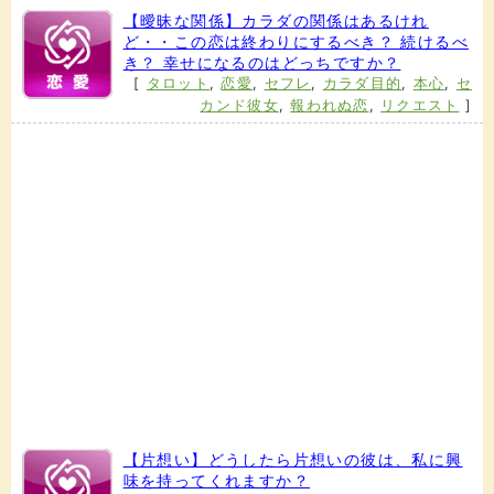
【曖昧な関係】カラダの関係はあるけれ
ど・・この恋は終わりにするべき？ 続けるべ
き？ 幸せになるのはどっちですか？
[
タロット
,
恋愛
,
セフレ
,
カラダ目的
,
本心
,
セ
カンド彼女
,
報われぬ恋
,
リクエスト
]
【片想い】どうしたら片想いの彼は、私に興
味を持ってくれますか？