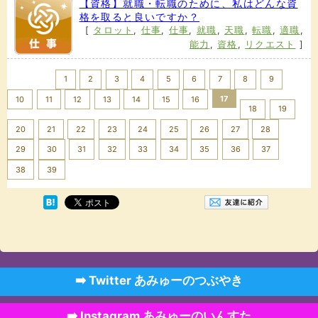
【資格】就職・転職のために、私はどんな資
格を取ると良いですか？
[
タロット
,
仕事
,
仕事
,
就職
,
天職
,
転職
,
適職
,
能力
,
資格
,
リクエスト
]
<< Prev
1
2
3
4
5
6
7
8
9
17
10
11
12
13
14
15
16
18
19
20
21
22
23
24
25
26
27
28
29
30
31
32
33
34
35
36
37
Next >>
38
39
➡️ Twitter あみゅーのつぶやき
➡️ Instagram あみゅーのいんすた