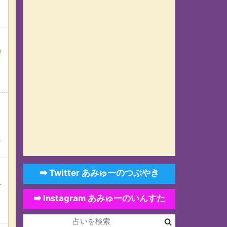
ド
の
に
➡️ Twitter あみゅーのつぶやき
改
➡️ Instagram あみゅーのいんすた