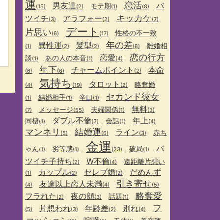
運
恋活
男友達
バ
モテ期
(15)
(2)
(1)
(8)
キッカケ
ツイチ
アラフォー
(3)
(2)
(7)
デート
片思い
性格の不一致
(6)
(17)
年の差
異性運
髪型
離婚相
(1)
(2)
(2)
(8)
恋の行方
恋愛
談
あの人の本音
(1)
(1)
(4)
年下
チャームポイント
本命
(6)
(6)
(2)
気持ち
タロット
略奪婚
(4)
(19)
(2)
セカンド彼女
結婚相手
辛口
(1)
(1)
(1)
無料
メッセージ
夫婦関係
(7)
(55)
(1)
(3)
ダブル不倫
年上
同棲
会話
(1)
(2)
(1)
(4)
マンネリ
結婚運
ライン
赤ち
(5)
(6)
(3)
金運
バ
ゃん
劣等感
破局
(1)
(1)
(23)
(1)
ツイチ子持ち
W不倫
遠距離片想い
(2)
(4)
カップル
セレブ婚
だめんず
(1)
(2)
(2)
引き寄せ
友達以上恋人未満
(4)
(4)
(5)
略奪愛
フラれた
夜の顔
話題
(2)
(3)
(1)
フ
片想われ
年齢差
別れ
(5)
(3)
(2)
(4)