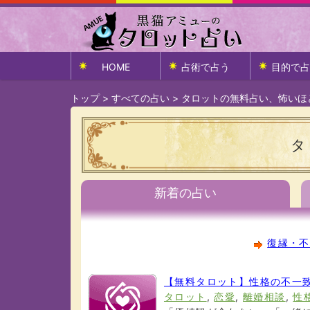
HOME
占術で占う
目的で占
トップ
>
すべての占い
>
タロットの無料占い、怖いほ
タ
新着の占い
復縁・不
【無料タロット】性格の不一
タロット
,
恋愛
,
離婚相談
,
性