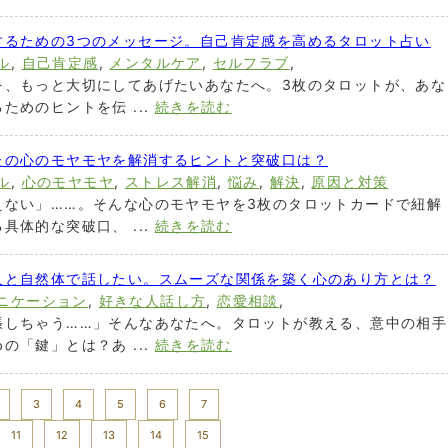
するための3つのメッセージ。自己肯定感を高めるタロット占い
ル
,
自己肯定感
,
メンタルケア
,
セルフラブ
,
を、もっと大切にしてあげたいあなたへ。3枚のタロットが、あな
ためのヒントを伝 ...
続きを読む
たの心のモヤモヤを解消するヒントと突破口は？
ル
,
心のモヤモヤ
,
ストレス解消
,
悩み
,
解決
,
原因と対策
えない」……。そんな心のモヤモヤを3枚のタロットカードで紐解
具体的な突破口、 ...
続きを読む
人と自然体で話したい。スムーズな関係を築く心のあり方とは？
ニケーション
,
好きな人話し方
,
恋愛相談
,
張しちゃう……」そんなあなたへ。タロットが教える、意中の相手
の「鍵」とは？あ ...
続きを読む
3
4
5
6
7
11
12
13
14
15