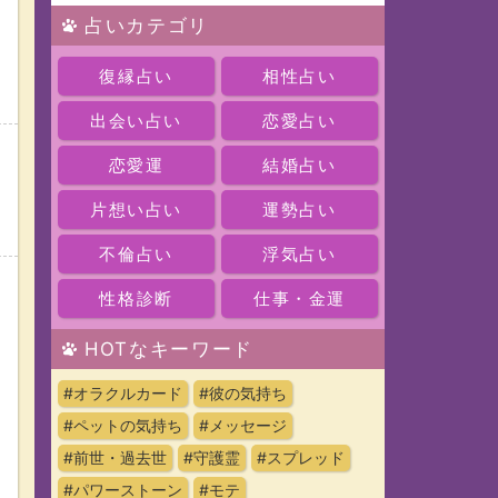
占いカテゴリ
復縁占い
相性占い
出会い占い
恋愛占い
恋愛運
結婚占い
ッ
片想い占い
運勢占い
不倫占い
浮気占い
性格診断
仕事・金運
HOTなキーワード
#オラクルカード
#彼の気持ち
#ペットの気持ち
#メッセージ
#前世・過去世
#守護霊
#スプレッド
#パワーストーン
#モテ