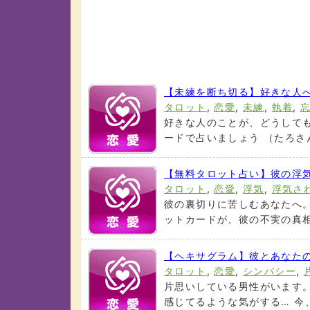
【未練を断ち切る】好きな人
タロット
,
恋愛
,
未練
,
執着
,
好きな人のことが、どうしても
ードで占いましょう （たろさんの
【無料タロット占い】彼の浮
タロット
,
恋愛
,
浮気
,
浮気さ
彼の裏切りに苦しむあなたへ
ットカードが、彼の不実の真相と
【ヘキサグラム】彼とあなた
タロット
,
恋愛
,
シンパシー
,
片思いしている男性がいます
感じてるような気がする… 今、