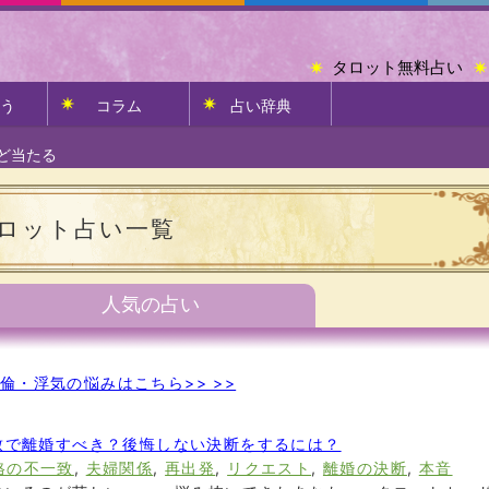
タロット無料占い
う
コラム
占い辞典
ど当たる
ロット占い一覧
人気の占い
倫・浮気の悩みはこちら>> >>
致で離婚すべき？後悔しない決断をするには？
格の不一致
,
夫婦関係
,
再出発
,
リクエスト
,
離婚の決断
,
本音