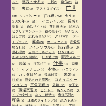
意識させる
返信
ル
二股
欲
(1)
(2)
(1)
(2)
前世
夫婦
望
アストロダイス
(1)
(2)
(1)
すれ違い
シンパシー
会う
(10)
(1)
(3)
(1)
2026年
イニシャル
長所と
愛
(3)
(1)
(2)
短所
婚活サイト
前世療法
絵本の
(2)
(1)
(1)
ビブリオマンシー
彼の様子
好きな人
(1)
(1)
アロマ
話し方
忘れられない
デー
(1)
(1)
(3)
運命
トプラン
ボディケア
恋愛経
(1)
(9)
(1)
ツインソウル
旅行運
験なし
深
(1)
(2)
(2)
層心理
告白どっちから
好きバレ
(1)
(1)
(1)
既読スルー
あやふやな関係
好き避け
(1)
(1)
仕事
願望
浮気相手
両想
(2)
(2)
(1)
(18)
イメチェン
本性
い
ハロウィン
(1)
(4)
(3)
カラダ目的
未婚
復縁対策
(1)
(2)
(1)
(2)
コミュニケー
妊娠
浮気される原因
(1)
(1)
ション
三角関係
見切り
女子力
(2)
(2)
(1)
職場恋愛
ヒント
あきらめ
タ
(1)
(3)
(1)
(1)
イプの女性
ネット婚活
音信不通
(1)
(1)
(1)
印象
連絡のタイミング
恋の予感
(5)
(1)
(1)
旅行
連絡
波動
外国人
不満