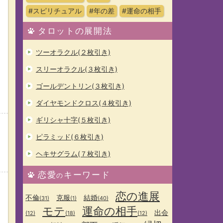
#スピリチュアル
#年の差
#運命の相手
タロットの展開法
ツーオラクル(２枚引き)
スリーオラクル(３枚引き)
ゴールデントリン(３枚引き)
ダイヤモンドクロス(４枚引き)
ギリシャ十字(５枚引き)
ピラミッド(６枚引き)
ヘキサグラム(７枚引き)
恋愛
キーワード
の
恋の進展
不倫
克服
結婚
(31)
(1)
(40)
モテ
運命の相手
出会
(12)
(18)
(12)