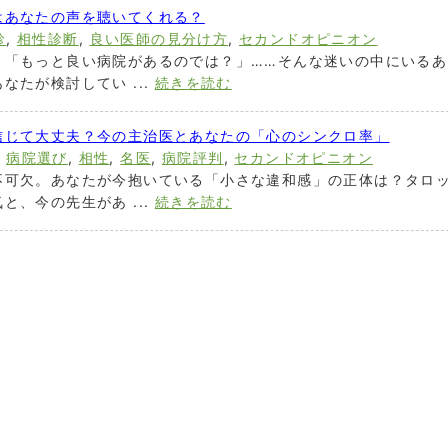
はあなたの声を聴いてくれる？
診
,
相性診断
,
良い医師の見分け方
,
セカンドオピニオン
」「もっと良い病院があるのでは？」……そんな迷いの中にいるあ
なたが検討してい ...
続きを読む
信じて大丈夫？今の主治医とあなたの「心のシンクロ率」
,
病院選び
,
相性
,
名医
,
病院評判
,
セカンドオピニオン
不可欠。あなたが今抱いている「小さな違和感」の正体は？タロ
と、今の先生があ ...
続きを読む