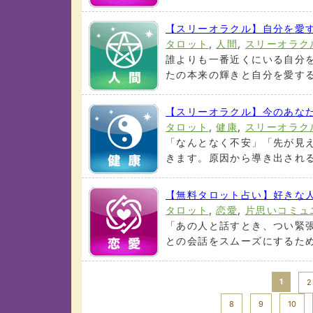
【スリーオラクル】自分を愛
タロット
,
人間
,
スリーオラク
誰よりも一番近くにいる自分
たの本来の輝きと自分を愛する
【スリーオラクル】今のあな
タロット
,
健康
,
スリーオラク
「なんとなく不安」「先が見
きます。原因から導き出される
【無料タロット占い】好きな
タロット
,
恋愛
,
片思いコミュ
「あの人と話すとき、つい緊
との会話をスムーズにするため
1
2
8
9
10