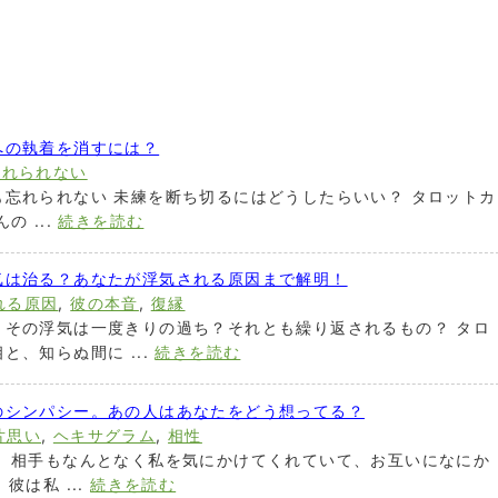
への執着を消すには？
忘れられない
忘れられない 未練を断ち切るにはどうしたらいい？ タロットカ
 ...
続きを読む
気は治る？あなたが浮気される原因まで解明！
れる原因
,
彼の本音
,
復縁
。その浮気は一度きりの過ち？それとも繰り返されるもの？ タロ
、知らぬ間に ...
続きを読む
のシンパシー。あの人はあなたをどう想ってる？
片思い
,
ヘキサグラム
,
相性
。 相手もなんとなく私を気にかけてくれていて、お互いになにか
彼は私 ...
続きを読む