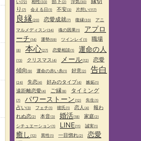
縁切
部下
い
相性
浮気
(72)
(33)
(2)
(30)
り
不安
会える日
片想い
(7)
(1)
(3)
(117)
良縁
恋愛成就
復縁
アニ
(20)
(7)
(33)
アプロ
マルメディスン
魂の因果
(34)
(1)
ーチ
職場
運勢
ツインレイ
(14)
(59)
(1)
本心
運命の人
恋愛相談
(8)
(27)
(1)
メール
恋愛
クリスマス
(13)
(4)
(12)
告白
傾向
好意
運命の赤い糸
(9)
(1)
(2)
失恋
好みのタイプ
嫉妬
(24)
(4)
(4)
(1)
ご縁
タイミング
遠距離恋愛
(4)
(8)
パワーストーン
先生
(7)
(12)
(1)
占い
恋人
報わ
フェチ
彼氏
(3)
(1)
(1)
(4)
婚活
れぬ恋
本音
家庭
(2)
(3)
(18)
(2)
LINE
シチュエーション
誠実
(1)
(11)
(1)
癒し
恋愛
一目惚れ
異性
(12)
(1)
(2)