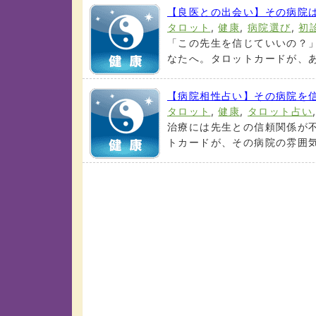
【良医との出会い】その病院
タロット
,
健康
,
病院選び
,
初
「この先生を信じていいの？
なたへ。タロットカードが、あ
【病院相性占い】その病院を
タロット
,
健康
,
タロット占い
治療には先生との信頼関係が
トカードが、その病院の雰囲気