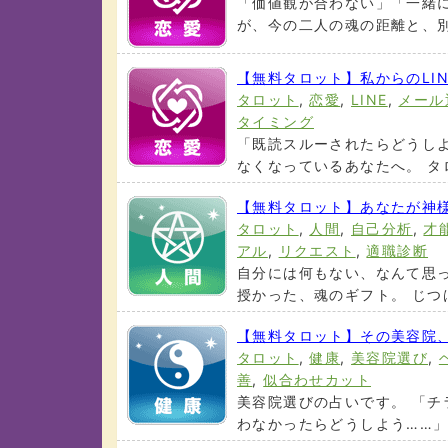
「価値観が合わない」「一緒
が、今の二人の魂の距離と、別れ
【無料タロット】私からのLI
タロット
,
恋愛
,
LINE
,
メール
タイミング
「既読スルーされたらどうし
なくなっているあなたへ。 タロ
【無料タロット】あなたが神
タロット
,
人間
,
自己分析
,
才
アル
,
リクエスト
,
適職診断
自分には何もない、なんて思
授かった、魂のギフト。 じつは
【無料タロット】その美容院
タロット
,
健康
,
美容院選び
,
善
,
似合わせカット
美容院選びの占いです。 「
わなかったらどうしよう……」 