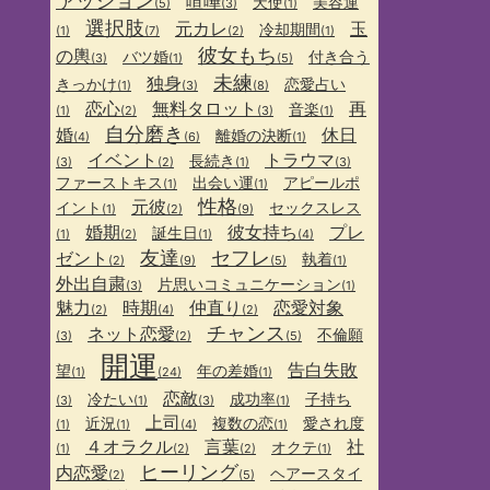
ァッション
喧嘩
天使
美容運
(5)
(3)
(1)
選択肢
元カレ
玉
冷却期間
(1)
(7)
(2)
(1)
彼女もち
の輿
バツ婚
付き合う
(3)
(1)
(5)
未練
独身
きっかけ
恋愛占い
(1)
(3)
(8)
恋心
無料タロット
再
音楽
(1)
(2)
(3)
(1)
自分磨き
婚
休日
離婚の決断
(4)
(6)
(1)
イベント
トラウマ
長続き
(3)
(2)
(1)
(3)
ファーストキス
出会い運
アピールポ
(1)
(1)
性格
元彼
イント
セックスレス
(1)
(2)
(9)
婚期
彼女持ち
プレ
誕生日
(1)
(2)
(1)
(4)
友達
セフレ
ゼント
執着
(2)
(9)
(5)
(1)
外出自粛
片思いコミュニケーション
(3)
(1)
魅力
時期
仲直り
恋愛対象
(2)
(4)
(2)
チャンス
ネット恋愛
不倫願
(3)
(2)
(5)
開運
告白失敗
望
年の差婚
(1)
(24)
(1)
恋敵
冷たい
成功率
子持ち
(3)
(1)
(3)
(1)
上司
近況
複数の恋
愛され度
(1)
(1)
(4)
(1)
４オラクル
言葉
社
オクテ
(1)
(2)
(2)
(1)
ヒーリング
内恋愛
ヘアースタイ
(2)
(5)