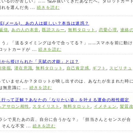
にいるのが苦しい」…… 悩み抜いてきたあなたへ。タロットカー
を選んだ先 ...
続きを読む
NE(メール)、あの人は嬉しい？本当は迷惑？
返信
,
あの人の本音
,
既読スルー
,
無料タロット
,
恋愛心理
,
連絡
よう」「送るタイミングは今で合ってる？」……スマホを前に動け
ットカードが ...
続きを読む
様から授けられた「天賦の才能」とは？
能発掘
,
潜在意識
,
無料タロット
,
自己肯定感
,
ギフト
,
スピリチュ
っていませんか？タロットが映し出すのは、あなたが生まれた時
無意識に ...
続きを読む
、行って正解？あなたの「なりたい姿」を叶える運命の相性鑑定
ヘアサロン相性
,
スタイリスト
,
無料タロット
,
イメチェン
,
髪質
チラシで見たあの店、自分に合うかな？」「担当さんとセンスが合
そんな不安 ...
続きを読む