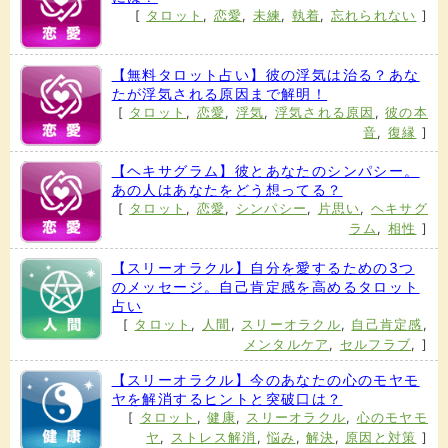
[
タロット
,
恋愛
,
未練
,
執着
,
忘れられない
]
【無料タロット占い】彼の浮気は治る？あな
たが浮気される原因まで解明！
[
タロット
,
恋愛
,
浮気
,
浮気される原因
,
彼の本
音
,
復縁
]
【ヘキサグラム】彼とあなたのシンパシー。
あの人はあなたをどう想ってる？
[
タロット
,
恋愛
,
シンパシー
,
片思い
,
ヘキサグ
ラム
,
相性
]
【スリーオラクル】自分を愛するための3つ
のメッセージ。自己肯定感を高めるタロット
占い
[
タロット
,
人間
,
スリーオラクル
,
自己肯定感
,
メンタルケア
,
セルフラブ
,
]
【スリーオラクル】今のあなたの心のモヤモ
ヤを解消するヒントと突破口は？
[
タロット
,
健康
,
スリーオラクル
,
心のモヤモ
ヤ
,
ストレス解消
,
悩み
,
解決
,
原因と対策
]