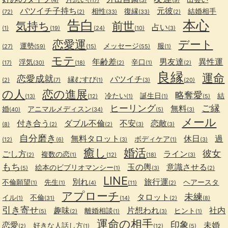
(4)
(117)
(3)
(9)
バツイチ子持ち
元彼
相性
復縁
結婚相手
(72)
(2)
(33)
(33)
(2)
告白
本心
気持ち
前世
占い
(1)
(19)
(24)
(10)
(3)
恋愛運
デート
運勢
メッセージ
服
(27)
(59)
(15)
(55)
(1)
モテ
年齢差
男友達
異性運
浮気
辛口
(17)
(30)
(18)
(2)
(1)
(2)
良縁
運命
恋愛成就
バツイチ
縁むすび
(2)
(7)
(1)
(3)
(20)
の人
恋の進展
略奪愛
冷たい
誕生日
結
(13)
(12)
(1)
(1)
(5)
ヒーリング
ご縁
無料
婚
アニマルメディスン
(40)
(34)
(5)
(3)
メール
付き合う
ダブル不倫
不安
恋敵
(8)
(2)
(2)
(3)
(3)
自分磨き
無料タロット
休日
過
ボディケア
(12)
(6)
(3)
(1)
(3)
癒し
婚活
彼女
ごし方
ライン
複数の恋
(2)
(1)
(12)
(18)
(3)
もち
玉の輿
意識させる
絵本のビブリオマンシー
(5)
(1)
(3)
(2)
LINE
別れ
旅行運
不倫願望
先生
ヘアースタ
(1)
(1)
(4)
(11)
(2)
アプローチ
未練
タロット
イル
不倫
(1)
(31)
(14)
(2)
(8)
引き寄せ
趣味
片想われ
社内
離婚相談
ヒント
(5)
(2)
(1)
(3)
(1)
運命の相手
印象
恋愛
未婚
好きな人話し方
(2)
(1)
(12)
(5)