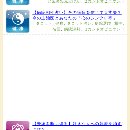
い医師の見分け方
,
セカンドオピニオン
]
【病院相性占い】その病院を信じて大丈夫？
今の主治医とあなたの「心のシンクロ率」
[
タロット
,
健康
,
タロット占い
,
病院選び
,
相性
,
名医
,
病院評判
,
セカンドオピニオン
]
【未練を断ち切る】好きな人への執着を消す
には？