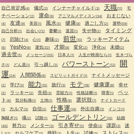
天職
自己肯定感
儀式
インナーチャイルド
モ
(4)
(3)
(3)
(11)
運命
チベーション
おまじない
アニマルメディスン
(2)
(9)
(34)
友達
風水
健康
過ごし方
美容
運勢
(4)
(9)
(1)
(5)
(8)
(2)
(59)
タイミング
失せ物
自己分析
出会い
憂鬱
退屈
(1)
(72)
(1)
(1)
(2)
前世
ラッキーアイテム
厄除け
趣味
心
(7)
(4)
(1)
(2)
(10)
YesNo
才能
変化
浄化
未婚
運気
(6)
(8)
(32)
(8)
(2)
(4)
(2)
過去世
メッセージ
日本人
人生が映画なら
生きづら
(5)
(55)
(1)
(1)
開
パワーストーン
引っ越し
さ
どん底
(1)
(1)
(3)
(12)
運
人間関係
ナイトメッセージ
スピリットガイド
(24)
(9)
(1)
能力
モテ
健康運
学び
旅行
幸せ
(2)
(3)
(10)
(3)
(18)
(8)
ペッ
ラッキー
先祖
霊能力
性格診断
障害
(2)
(2)
(3)
(1)
(1)
(1)
ト
性格
選択肢
気分転換
土地
ナイトカード
(6)
(1)
(1)
(9)
(7)
仕事運
カルマ
自信
外出自粛
インコ
(1)
(3)
(2)
(14)
(3)
(1)
ゴールデントリン
魂
胸騒ぎ
試験
結婚
(1)
(2)
(1)
(10)
引き寄せ
努力
メンター
使命
課題
迷
(40)
(2)
(3)
(5)
(3)
(3)
ストレス
い
セルフケア
挑戦
人生
試練
(2)
(3)
(3)
(4)
(3)
(5)