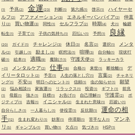
金運
予兆
ハイヤーセ
判断
第六感
啓示
(1)
(2)
(23)
(1)
(1)
(1)
ルフ
アファメーション
エネルギーバンパイア
仲直
(2)
(3)
(2)
り
買い物運
セルフラブ
時期
同性
犬
輪廻
(2)
(3)
(1)
(2)
(4)
(1)
良縁
転生
子育て
子供の気持ち
厄払い
予想
(1)
(1)
(1)
(1)
(1)
チャレンジ
休日
名言
メンタ
ガイド
選択
(20)
(1)
(3)
(3)
(2)
(1)
ル
励まし
喧嘩
引越し
瞑想法
自分軸
現状打
(2)
(1)
(3)
(1)
(3)
(1)
適職
守護天使
破
絵本
魔除け
ラッキーカラ
(1)
(1)
(9)
(1)
(2)
仕事
メンタルケア
デ
−
合格
来世
断捨離
(1)
(2)
(18)
(1)
(1)
(1)
イリータロット
言葉
予言
人生の落とし穴
チャネリ
(2)
(1)
(1)
(2)
不安
願望
ング
明日へのヒント
信頼
虫の知らせ
(1)
(3)
(1)
(1)
(1)
悩み相談
家族運
リラックス
投資
ギフト
前兆
(2)
(1)
(1)
(1)
(1)
(1)
守護霊
母親
強さ
目標
お告げ
自己理解
ポ
(1)
(1)
(1)
(1)
(1)
(1)
(2)
イニシャル
ジティブ
吉報
生まれた意味
厄祓い
(1)
(1)
(2)
(1)
(1)
運命の相
自分らしさ
一人暮らし
使役霊
反抗期
(1)
(1)
(1)
(1)
手
マンネ
生まれ変わり
妨害
停滞期
苦手な人
(12)
(1)
(1)
(1)
(1)
リ
ギャンブル
買い物
欠点
気づき
HSP
(5)
(1)
(1)
(1)
(1)
(1)