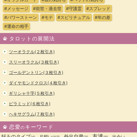
#メッセージ
#前世・過去世
#守護霊
#スプレッド
#パワーストーン
#モテ
#スピリチュアル
#年の差
#運命の相手
タロットの展開法
ツーオラクル(２枚引き)
スリーオラクル(３枚引き)
ゴールデントリン(３枚引き)
ダイヤモンドクロス(４枚引き)
ギリシャ十字(５枚引き)
ピラミッド(６枚引き)
ヘキサグラム(７枚引き)
恋愛
キーワード
の
友達
好みのタイプ
外出自粛
片想い
出会い