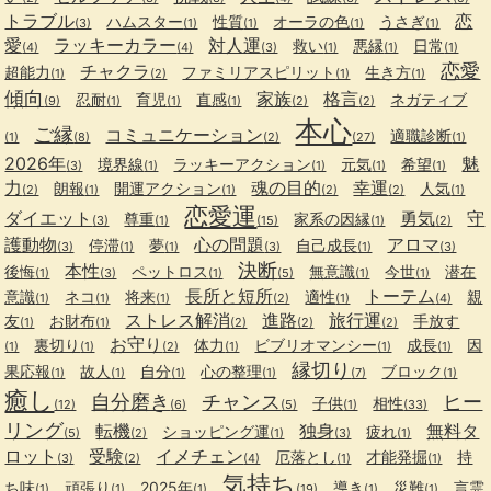
トラブル
恋
ハムスター
性質
オーラの色
うさぎ
(3)
(1)
(1)
(1)
(1)
愛
ラッキーカラー
対人運
救い
悪縁
日常
(4)
(4)
(3)
(1)
(1)
(1)
恋愛
チャクラ
超能力
ファミリアスピリット
生き方
(1)
(2)
(1)
(1)
傾向
家族
格言
忍耐
育児
直感
ネガティブ
(9)
(1)
(1)
(1)
(2)
(2)
本心
ご縁
コミュニケーション
適職診断
(1)
(8)
(2)
(27)
(1)
2026年
魅
境界線
ラッキーアクション
元気
希望
(3)
(1)
(1)
(1)
(1)
力
魂の目的
幸運
朗報
開運アクション
人気
(2)
(1)
(1)
(2)
(2)
(1)
恋愛運
ダイエット
勇気
守
尊重
家系の因縁
(3)
(1)
(15)
(1)
(2)
護動物
心の問題
アロマ
停滞
夢
自己成長
(3)
(1)
(1)
(3)
(1)
(3)
決断
本性
後悔
ペットロス
無意識
今世
潜在
(1)
(3)
(1)
(5)
(1)
(1)
長所と短所
トーテム
意識
ネコ
将来
適性
親
(1)
(1)
(1)
(2)
(1)
(4)
ストレス解消
進路
旅行運
友
お財布
手放す
(1)
(1)
(2)
(2)
(2)
お守り
裏切り
体力
ビブリオマンシー
成長
因
(1)
(1)
(2)
(1)
(1)
(1)
縁切り
果応報
故人
自分
心の整理
ブロック
(1)
(1)
(1)
(1)
(7)
(1)
癒し
自分磨き
チャンス
ヒー
子供
相性
(12)
(6)
(5)
(1)
(33)
リング
転機
独身
無料タ
ショッピング運
疲れ
(5)
(2)
(1)
(3)
(1)
ロット
受験
イメチェン
厄落とし
才能発掘
持
(3)
(2)
(4)
(1)
(1)
気持ち
ち味
頑張り
2025年
導き
災難
言霊
(1)
(1)
(1)
(19)
(1)
(1)