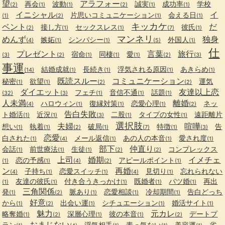
望
アラフォー
再会
波動
誠実
成功率
学校
(2)
(1)
(1)
(2)
(1)
(1)
イニシャル
イ
片思いコミュニケーション
会える日
(1)
(2)
(1)
(1)
キッカケ
ベント
だ
接し方
セックスレス
彼氏
(2)
(1)
(1)
(7)
(1)
マンネリ
めんず
独身
嫉妬
シンパシー
外国人
(4)
(1)
(1)
(5)
(1)
仕
プレゼント
言葉
旅行
宿命
同棲
愛
(3)
(2)
(1)
(1)
(1)
(2)
(3)
事運
結婚成就
長続き
浮気される原因
あきらめ
(14)
(1)
(1)
(1)
(1)
既読スルー
コミュニケーション
秘密
欲望
運気
(1)
(1)
(2)
(2)
ダイエット
友達以上恋
フェチ
音信不通
話題
(32)
(3)
(1)
(1)
(1)
人未満
離婚
ハロウィン
復縁対策
恋愛心理
ネッ
(4)
(1)
(1)
(1)
(2)
告白失敗
ト婚活
近況
二股
タイプの女性
遠距離片
(1)
(1)
(3)
(1)
(1)
選択肢
夫婦
喧嘩
想い
執着
破局
特徴
告
(1)
(1)
(2)
(1)
(7)
(1)
(3)
恋愛
白された
メール返信
あの人の本音
愛され度
(1)
(4)
(1)
(1)
(1)
部下
仲直り
会話
前世療法
生徒
コンプレックス
(1)
(1)
(1)
(2)
(2)
上司
婚期
イメチェ
恋の予感
アピールポイント
(1)
(1)
(4)
(2)
(1)
ン
再婚
子持ち
恋愛スイッチ
見切り
忘れられない
(4)
(1)
(1)
(4)
(1)
友達の彼氏
付き合うきっかけ
既婚者
バツ婚
再出
(1)
(1)
(1)
(1)
(1)
三角関係
発
脈あり
恋愛相談
冷却期間
告白どっち
(1)
(2)
(1)
(1)
(1)
好意
から
出会い運
シチュエーション
婚活サイト
(1)
(2)
(1)
(1)
(1)
魅力
元カレ
略奪婚
深層心理
彼の本音
デートプ
(1)
(2)
(1)
(1)
(2)
おまじない
ラン
浮気相手
素っ気ない
美容運
劣