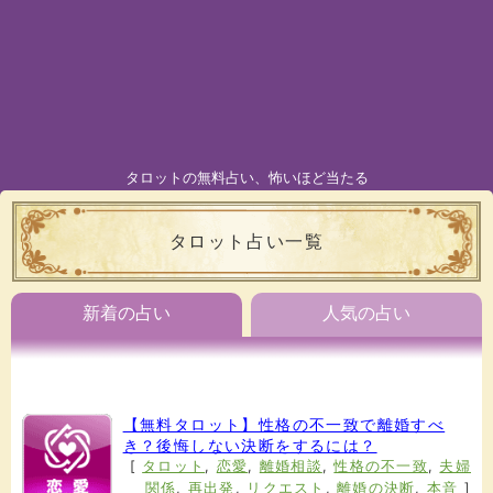
タロットの無料占い、怖いほど当たる
タロット占い一覧
新着の占い
人気の占い
【無料タロット】性格の不一致で離婚すべ
き？後悔しない決断をするには？
[
タロット
,
恋愛
,
離婚相談
,
性格の不一致
,
夫婦
関係
,
再出発
,
リクエスト
,
離婚の決断
,
本音
]