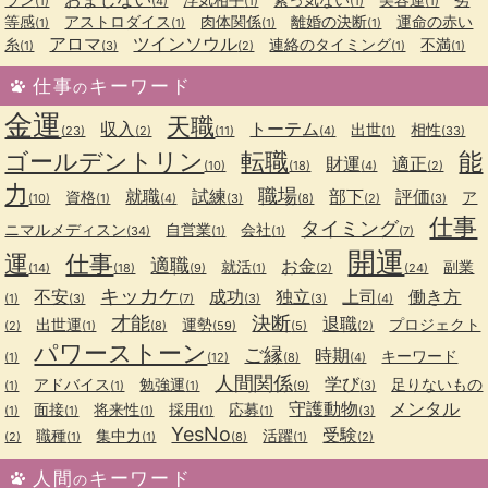
(1)
(4)
(1)
(1)
(1)
等感
アストロダイス
肉体関係
離婚の決断
運命の赤い
(1)
(1)
(1)
(1)
アロマ
ツインソウル
糸
連絡のタイミング
不満
(1)
(3)
(2)
(1)
(1)
仕事
キーワード
の
金運
天職
収入
トーテム
出世
相性
(23)
(2)
(11)
(4)
(1)
(33)
ゴールデントリン
転職
能
財運
適正
(10)
(18)
(4)
(2)
力
職場
就職
試練
部下
評価
資格
ア
(10)
(1)
(4)
(3)
(8)
(2)
(3)
仕事
タイミング
ニマルメディスン
自営業
会社
(34)
(1)
(1)
(7)
開運
運
仕事
適職
お金
就活
副業
(14)
(18)
(9)
(1)
(2)
(24)
キッカケ
不安
成功
独立
上司
働き方
(1)
(3)
(7)
(3)
(3)
(4)
才能
決断
退職
出世運
運勢
プロジェクト
(2)
(1)
(8)
(59)
(5)
(2)
パワーストーン
ご縁
時期
キーワード
(1)
(12)
(8)
(4)
人間関係
学び
アドバイス
勉強運
足りないもの
(1)
(1)
(1)
(9)
(3)
守護動物
メンタル
面接
将来性
採用
応募
(1)
(1)
(1)
(1)
(1)
(3)
YesNo
受験
職種
集中力
活躍
(2)
(1)
(1)
(8)
(1)
(2)
人間
キーワード
の