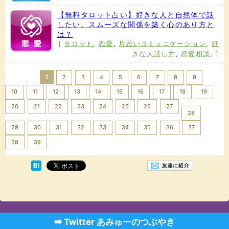
【無料タロット占い】好きな人と自然体で話
したい。スムーズな関係を築く心のあり方と
は？
[
タロット
,
恋愛
,
片思いコミュニケーション
,
好
きな人話し方
,
恋愛相談
,
]
1
2
3
4
5
6
7
8
9
10
11
12
13
14
15
16
17
18
19
20
21
22
23
24
25
26
27
28
29
30
31
32
33
34
35
36
37
Next >>
38
39
➡️ Twitter あみゅーのつぶやき