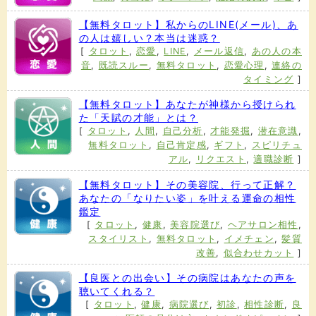
【無料タロット】私からのLINE(メール)、あ
の人は嬉しい？本当は迷惑？
[
タロット
,
恋愛
,
LINE
,
メール返信
,
あの人の本
音
,
既読スルー
,
無料タロット
,
恋愛心理
,
連絡の
タイミング
]
【無料タロット】あなたが神様から授けられ
た「天賦の才能」とは？
[
タロット
,
人間
,
自己分析
,
才能発掘
,
潜在意識
,
無料タロット
,
自己肯定感
,
ギフト
,
スピリチュ
アル
,
リクエスト
,
適職診断
]
【無料タロット】その美容院、行って正解？
あなたの「なりたい姿」を叶える運命の相性
鑑定
[
タロット
,
健康
,
美容院選び
,
ヘアサロン相性
,
スタイリスト
,
無料タロット
,
イメチェン
,
髪質
改善
,
似合わせカット
]
【良医との出会い】その病院はあなたの声を
聴いてくれる？
[
タロット
,
健康
,
病院選び
,
初診
,
相性診断
,
良