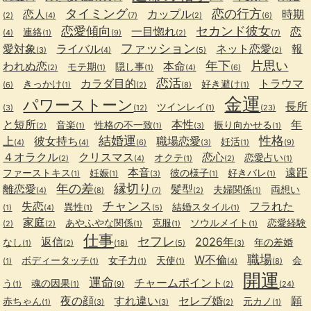
タイミング
恋の行方
恋人
カップル
時期
(2)
(4)
(7)
(2)
(6)
恋愛傾向
セカンド彼女
一目惚れ
恋
連絡
(4)
(1)
(9)
(2)
(7)
ファッション
愛対象
ライバル
ネット恋愛
報
(3)
(4)
(5)
(2)
年下
片思い
われぬ恋
本命
モテ期
隠し事
(2)
(1)
(1)
(4)
(6)
恋活
カラダ目的
トラウマ
きっかけ
好き避け
(6)
(1)
(2)
(8)
(1)
金運
パワーストーン
長所
ツインレイ
(3)
(12)
(1)
(23)
と短所
本性
年
音楽
性格の不一致
振り向かせる
(2)
(1)
(1)
(3)
(1)
結婚運
性格
上
彼女持ち
職場恋愛
妊活
(4)
(4)
(6)
(3)
(1)
(9)
４オラクル
クリスマス
恋心
オクテ
恋愛占い
(2)
(4)
(1)
(2)
(1)
本音
遠距
ファーストキス
妊娠
彼の様子
好きバレ
(1)
(1)
(3)
(1)
(1)
年の差
縁切り
離恋愛
髪型
夫婦関係
両想い
(4)
(8)
(7)
(2)
(1)
チャンス
失恋
フラれた
異性
結婚スタイル
(1)
(4)
(1)
(5)
(1)
家庭
あやふやな関係
克服
ソウルメイト
恋愛経験
(2)
(2)
(1)
(1)
(1)
仕事
セフレ
返信
2026年
なし
年の差婚
(1)
(2)
(18)
(5)
(3)
職場
W不倫
ボディータッチ
女子力
天使
会
(1)
(1)
(1)
(1)
(4)
(8)
開運
運命
チャームポイント
う
魂の因果
(1)
(1)
(9)
(2)
(24)
夜の顔
すれ違い
セレブ婚
願
赤ちゃん
元カノ
(1)
(3)
(3)
(2)
(1)