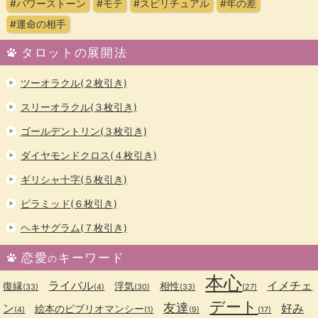
#パワーストーン
#モテ
#スピリチュアル
#年の差
#運命の相手
タロットの展開法
ツーオラクル(２枚引き)
スリーオラクル(３枚引き)
ゴールデントリン(３枚引き)
ダイヤモンドクロス(４枚引き)
ギリシャ十字(５枚引き)
ピラミッド(６枚引き)
ヘキサグラム(７枚引き)
恋愛
キーワード
の
本心
ライバル
イメチェ
復縁
浮気
相性
(33)
(4)
(30)
(33)
(27)
デート
友達
ン
好み
絵本のビブリオマンシー
(4)
(1)
(9)
(17)