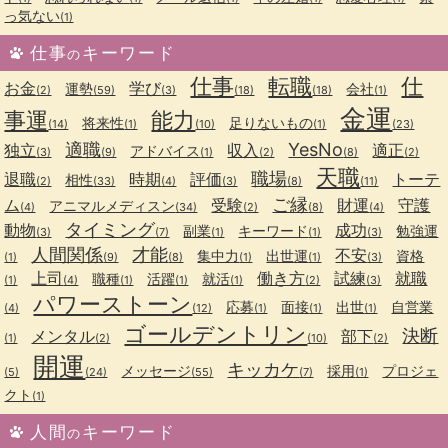
っ気ない
(1)
仕事
キーワード
の
仕事
転職
仕
お金
学び
運勢
会社
(2)
(59)
(3)
(18)
(18)
(1)
金運
事運
能力
将来性
足りないもの
(14)
(1)
(10)
(1)
(23)
適職
YesNo
独立
収入
適正
アドバイス
(3)
(9)
(1)
(2)
(8)
(2)
天職
職場
退職
時期
評価
トーテ
相性
(2)
(33)
(4)
(3)
(8)
(11)
ご縁
ム
受験
財運
守護
アニマルメディスン
(4)
(34)
(2)
(8)
(4)
タイミング
動物
成功
副業
キーワード
勉強運
(3)
(7)
(1)
(1)
(3)
人間関係
才能
不安
集中力
出世運
資格
(1)
(9)
(8)
(1)
(1)
(3)
上司
働き方
試練
就職
職種
活躍
就活
(1)
(4)
(1)
(1)
(1)
(2)
(3)
パワーストーン
応募
面接
出世
自営業
(4)
(12)
(1)
(1)
(1)
ゴールデントリン
決断
メンタル
部下
(1)
(2)
(10)
(2)
開運
キッカケ
メッセージ
採用
プロジェ
(5)
(24)
(55)
(7)
(1)
クト
(1)
人間
キーワード
の