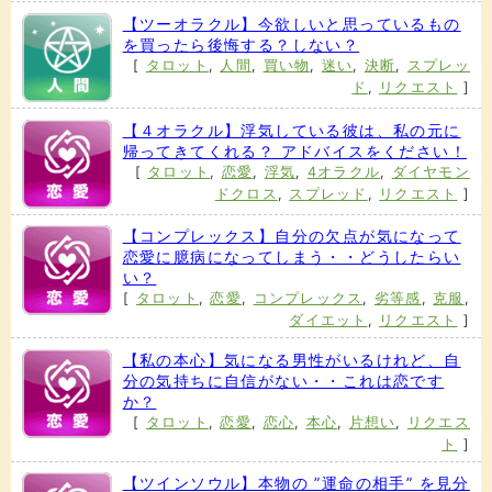
【ツーオラクル】今欲しいと思っているもの
を買ったら後悔する？しない？
[
タロット
,
人間
,
買い物
,
迷い
,
決断
,
スプレッ
ド
,
リクエスト
]
【４オラクル】浮気している彼は、私の元に
帰ってきてくれる？ アドバイスをください！
[
タロット
,
恋愛
,
浮気
,
4オラクル
,
ダイヤモン
ドクロス
,
スプレッド
,
リクエスト
]
【コンプレックス】自分の欠点が気になって
恋愛に臆病になってしまう・・どうしたらい
い？
[
タロット
,
恋愛
,
コンプレックス
,
劣等感
,
克服
,
ダイエット
,
リクエスト
]
【私の本心】気になる男性がいるけれど、自
分の気持ちに自信がない・・これは恋です
か？
[
タロット
,
恋愛
,
恋心
,
本心
,
片想い
,
リクエス
ト
]
【ツインソウル】本物の ”運命の相手” を見分