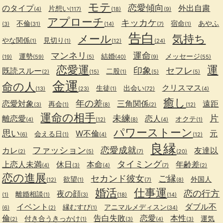
モテ
恋愛傾向
のタイプ
外出自粛
片想い
(4)
(117)
(18)
(9)
アプローチ
キッカケ
不倫
宿命
あやふ
(3)
(31)
(14)
(7)
(1)
告白
メール
気持ち
やな関係
見切り
(1)
(1)
(12)
(24)
マンネリ
運命
運勢
結婚
メッセージ
(19)
(59)
(5)
(40)
(9)
(55)
恋愛運
運
印象
セフレ
既読スルー
二股
(2)
(15)
(1)
(5)
(5)
金運
命の人
クリスマス
生徒
出会い
(13)
(23)
(1)
(72)
(4)
癒し
年の差
恋愛対象
三角関係
遠距
再会
(3)
(1)
(8)
(2)
(12)
運命の相手
未練
片
離恋愛
恋人
オクテ
(4)
(12)
(8)
(4)
(1)
パワーストーン
思い
W不倫
元
会える日
(6)
(1)
(4)
(12)
良縁
ファッション
恋愛成就
カレ
友達以
(2)
(5)
(7)
(20)
タイミング
上恋人未満
休日
本命
年齢差
(4)
(3)
(4)
(7)
(2)
恋の進展
セカンド彼女
ご縁
欲望
外国人
(12)
(1)
(7)
(8)
婚活
仕事運
恋の行方
夜の顔
離婚相談
(1)
(1)
(3)
(18)
(14)
イベント
ダブル不
縁むすび
アニマルメディスン
(6)
(2)
(1)
(34)
倫
告白失敗
恋愛
本性
付き合うきっかけ
運気
(2)
(1)
(3)
(4)
(3)