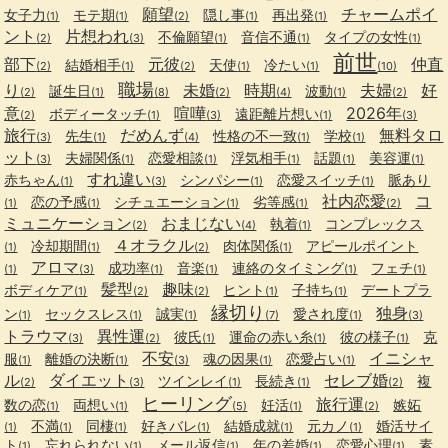
願望
チャームポイ
女子力
モテ期
隠し事
再出発
(1)
(1)
(2)
(1)
(1)
ント
片想われ
不倫願望
音信不通
タイプの女性
(2)
(3)
(1)
(1)
(1)
前世
部下
元彼
仲直
結婚相手
天使
冷たい
(2)
(1)
(2)
(1)
(1)
(10)
職場
り
未婚
時期
夫婦
好
誕生日
波動
(2)
(1)
(8)
(2)
(4)
(1)
(2)
意
喧嘩
2026年
ボディータッチ
遠距離片想い
(2)
(1)
(3)
(1)
(3)
旅行
だめんず
無料タロ
先生
性格の不一致
学校
(3)
(1)
(4)
(1)
(1)
ット
夫婦関係
恋愛相談
浮気相手
話題
美容運
(3)
(1)
(1)
(1)
(1)
(1)
すれ違い
赤ちゃん
シンパシー
恋愛スイッチ
脈あり
(1)
(3)
(1)
(1)
社内恋愛
コ
恋の予感
シチュエーション
劣等感
(1)
(1)
(1)
(1)
(2)
ミュニケーション
おまじない
執着
コンプレックス
(2)
(4)
(1)
４オラクル
冷却期間
肉体関係
アピールポイント
(1)
(1)
(2)
(1)
アロマ
成功率
音楽
連絡のタイミング
フェチ
(1)
(3)
(1)
(1)
(1)
(1)
髪型
趣味
ボディケア
ヒント
子持ち
デートプラ
(1)
(2)
(2)
(1)
(1)
縁切り
独身
ン
セックスレス
誠実
愛され度
(1)
(1)
(1)
(7)
(1)
(3)
トラウマ
異性運
彼氏
運命の赤い糸
彼の様子
克
(3)
(2)
(1)
(1)
(1)
不安
イニシャ
服
離婚の決断
魂の因果
恋愛占い
(1)
(1)
(3)
(1)
(1)
ル
ダイエット
セレブ婚
ツインレイ
長続き
複
(2)
(3)
(1)
(1)
(2)
ヒーリング
旅行運
数の恋
両想い
妊活
嫉妬
(1)
(1)
(5)
(1)
(2)
不満
同棲
好きバレ
結婚成就
元カノ
婚活サイ
(1)
(1)
(1)
(1)
(1)
(1)
ト
忘れられない
メール返信
年の差婚
恋愛心理
素
(1)
(1)
(1)
(1)
(1)