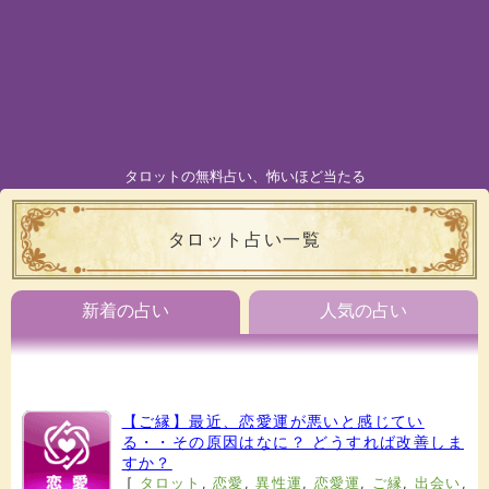
タロットの無料占い、怖いほど当たる
タロット占い一覧
新着の占い
人気の占い
【ご縁】最近、恋愛運が悪いと感じてい
る・・その原因はなに？ どうすれば改善しま
すか？
[
タロット
,
恋愛
,
異性運
,
恋愛運
,
ご縁
,
出会い
,