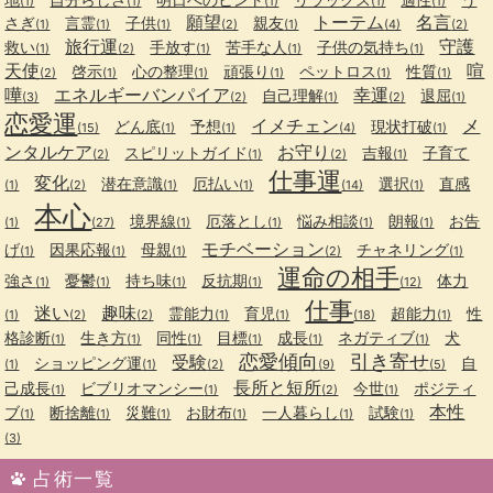
(1)
(1)
(1)
(1)
(1)
願望
トーテム
名言
さぎ
言霊
子供
親友
(1)
(1)
(1)
(2)
(1)
(4)
(2)
旅行運
守護
救い
手放す
苦手な人
子供の気持ち
(1)
(2)
(1)
(1)
(1)
天使
喧
啓示
心の整理
頑張り
ペットロス
性質
(2)
(1)
(1)
(1)
(1)
(1)
嘩
エネルギーバンパイア
幸運
自己理解
退屈
(3)
(2)
(1)
(2)
(1)
恋愛運
イメチェン
メ
どん底
予想
現状打破
(15)
(1)
(1)
(4)
(1)
ンタルケア
お守り
スピリットガイド
吉報
子育て
(2)
(1)
(2)
(1)
仕事運
変化
潜在意識
厄払い
選択
直感
(1)
(2)
(1)
(1)
(14)
(1)
本心
境界線
厄落とし
悩み相談
朗報
お告
(1)
(27)
(1)
(1)
(1)
(1)
モチベーション
げ
因果応報
母親
チャネリング
(1)
(1)
(1)
(2)
(1)
運命の相手
強さ
憂鬱
持ち味
反抗期
体力
(1)
(1)
(1)
(1)
(12)
仕事
迷い
趣味
霊能力
育児
超能力
性
(1)
(2)
(2)
(1)
(1)
(18)
(1)
格診断
生き方
同性
目標
成長
ネガティブ
犬
(1)
(1)
(1)
(1)
(1)
(1)
恋愛傾向
引き寄せ
受験
ショッピング運
自
(1)
(1)
(2)
(9)
(5)
長所と短所
己成長
ビブリオマンシー
今世
ポジティ
(1)
(1)
(2)
(1)
本性
ブ
断捨離
災難
お財布
一人暮らし
試験
(1)
(1)
(1)
(1)
(1)
(1)
(3)
占術一覧