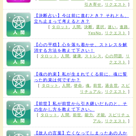
引き寄せ
,
リクエスト
]
【決断占い】今は前に進むとき？ それとも、
立ち止まって考えるとき？
[
タロット
,
人間
,
決断
,
選択
,
迷い
,
進路
,
YesNo
,
リクエスト
]
【心の平穏】心を落ち着かせ、ストレスを解
消する方法を教えて下さい！
[
タロット
,
人間
,
健康
,
ストレス
,
心の問題
,
リ
クエスト
]
【魂の約束】私が生まれてくる前に、魂に誓
った約束は何ですか？
[
タロット
,
人間
,
使命
,
魂
,
前世
,
過去世
,
スピ
リチュアル
,
リクエスト
]
【前世】私が前世から引き継いだものと、そ
の生かし方を教えて下さい。
[
タロット
,
人間
,
前世
,
能力
,
才能
,
スピリチュ
アル
,
リクエスト
]
【故人の言葉】亡くなってしまったあの人か