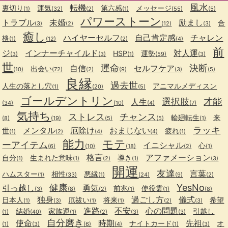
風水
転機
裏切り
運気
第六感
メッセージ
(1)
(32)
(2)
(1)
(55)
(5)
パワーストーン
トラブル
未婚
励まし
合
(3)
(2)
(12)
(3)
癒し
ハイヤーセルフ
自己肯定感
チャレン
格
(1)
(12)
(2)
(4)
前
ジ
インナーチャイルド
対人運
HSP
運勢
(3)
(3)
(1)
(59)
(3)
世
運命
決断
自信
セルフケア
出会い
(10)
(72)
(2)
(9)
(3)
(5)
良縁
過去世
人生の落とし穴
アニマルメディスン
(1)
(20)
(5)
ゴールデントリン
選択肢
才能
人生
(34)
(10)
(4)
(7)
気持ち
ストレス
チャンス
輪廻転生
来
(8)
(19)
(5)
(5)
(1)
ラッキ
メンタル
厄除け
おまじない
世
疲れ
(1)
(2)
(4)
(4)
(1)
能力
モテ
ーアイテム
イニシャル
心
(6)
(10)
(18)
(2)
(1)
格言
アファメーション
自分
生まれた意味
導き
(1)
(1)
(2)
(1)
(3)
開運
友達
言葉
ハムスター
相性
悪縁
(1)
(33)
(1)
(24)
(9)
(2)
健康
YesNo
引っ越し
勇気
前兆
使役霊
(3)
(8)
(2)
(1)
(1)
(8)
独身
過ごし方
儀式
日本人
厄祓い
将来
希望
(1)
(3)
(1)
(1)
(2)
(3)
進路
不安
心の問題
結婚
家族運
引越し
(1)
(40)
(1)
(2)
(3)
(3)
自分磨き
使命
時期
先祖
ナイトカード
オ
(1)
(3)
(6)
(4)
(1)
(3)