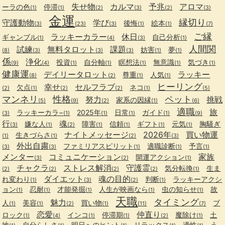
失せ物
カルマ
予兆
アロマ
ーラの色
停滞
(1)
(1)
(2)
(3)
(2)
(3)
金運
縁切り
守護動物
学び
後悔
絵本
(3)
(23)
(3)
(1)
(1)
(7)
ご縁
ラッキーカラー
休日
ギャンブル
自己分析
(1)
(4)
(3)
(1)
人間関
試練
無料タロット
課題
妨害
夢
(8)
(3)
(3)
(3)
(1)
(1)
係
浄化
投資
自分軸
瞑想法
無意識
気づき
(9)
(4)
(1)
(1)
(1)
(1)
(1)
健康運
デイリータロット
ラッキー
尊重
人気
(8)
(2)
(1)
(1)
ヒーリング
幸せ
セルフラブ
欠点
ネコ
(2)
(1)
(2)
(2)
(1)
(5)
マンネリ
性格
ペット
努力
挑戦
家系の因縁
(5)
(9)
(2)
(1)
(6)
適職
旅
ラッキーカラ−
2025年
日常
ガイド
(3)
(1)
(1)
(1)
(1)
(9)
行
魂
嫌な人
障害
信頼
ギフト
元気
胸騒ぎ
(3)
(1)
(2)
(1)
(1)
(1)
(1)
ナイトメッセージ
2026年
買い物運
生きづらさ
(1)
(1)
(2)
(3)
外出自粛
ファミリアスピリット
適職診断
予言
(3)
(3)
(1)
(1)
(1)
メンター
コミュニケーション
家族
開運アクション
(3)
(2)
(1)
チャクラ
ストレス解消
守護霊
気分転換
生ま
(2)
(2)
(2)
(2)
(1)
ダイエット
魂の目的
れ変わり
判断
ラッキーアクシ
(1)
(3)
(2)
(1)
ョン
忍耐
才能発掘
人生が映画なら
虫の知らせ
故
(1)
(1)
(1)
(1)
(1)
天職
タイミング
魅力
人
美容
買い物
ブ
(1)
(1)
(2)
(1)
(11)
(7)
恋愛
仲直り
ロック
インコ
停滞期
魔除け
土
(1)
(4)
(1)
(1)
(2)
(1)
地
自分らしさ
明日へのヒント
リラックス
適性
う