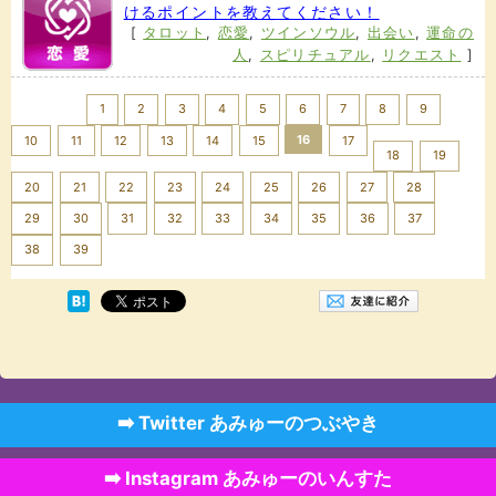
けるポイントを教えてください！
[
タロット
,
恋愛
,
ツインソウル
,
出会い
,
運命の
人
,
スピリチュアル
,
リクエスト
]
<< Prev
1
2
3
4
5
6
7
8
9
16
10
11
12
13
14
15
17
18
19
20
21
22
23
24
25
26
27
28
29
30
31
32
33
34
35
36
37
Next >>
38
39
➡️ Twitter あみゅーのつぶやき
➡️ Instagram あみゅーのいんすた