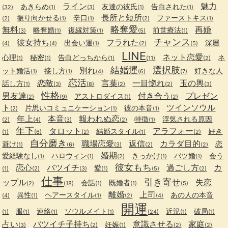
ライン
魅力
あきらめ
友達の彼氏
告白された
(32)
(1)
(3)
(1)
(1)
長所と短所
振り向かせる
辛口
ファーストキス
(2)
(1)
(1)
(2)
(1)
略奪愛
無料
再婚
略奪婚
復縁対策
前世療法
(3)
(1)
(1)
(5)
(1)
チャンス
彼女持ち
フラれた
出会い運
深層
(4)
(4)
(1)
(2)
(5)
LINE
ネット恋愛
心理
秘密
告白どっちから
ネ
(1)
(1)
(1)
(11)
(2)
結婚運
選択肢
別れ
ット婚活
接し方
好きな人
(1)
(1)
(4)
(6)
(7)
恋活
恋敵
言葉
一目惚れ
玉の輿
話し方
(1)
(3)
(8)
(2)
(2)
(3)
性格
男友達
付き合う
プレゼン
アストロダイス
(2)
(9)
(1)
(2)
ト
ツインソウル
片思いコミュニケーション
彼の本音
(2)
(1)
(1)
年上
本音
報われぬ恋
特徴
浮気される原因
(2)
(4)
(3)
(2)
(1)
年下
タロット
アラフォー
結婚スタイル
好き
(1)
(6)
(2)
(1)
(2)
自分磨き
職場恋愛
返信
カラダ目的
避け
恋
(1)
(6)
(3)
(2)
(2)
婚期
愛経験なし
ハロウィン
きっかけ
バツ婚
会う
(1)
(1)
(2)
(1)
(1)
彼女もち
恋心
バツイチ
過ごし方
カ
愛
(1)
(2)
(3)
(1)
(5)
(2)
仕事
引き寄せ
ップル
失恋
会話
既婚者
(2)
(18)
(1)
(1)
(5)
離婚
上司
異性
ヘアースタイル
あの人の本音
(4)
(1)
(1)
(2)
(4)
開運
服
連絡
ソウルメイト
近況
破局
(1)
(1)
(1)
(1)
(24)
(1)
(1)
占い
バツイチ子持ち
意識させる
家庭
妊娠
(3)
(2)
(1)
(2)
(2)