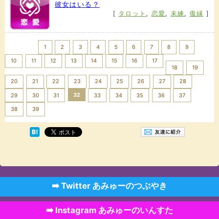
彼女はいる？
[
タロット
,
恋愛
,
未練
,
復縁
]
<< Prev
1
2
3
4
5
6
7
8
9
10
11
12
13
14
15
16
17
18
19
20
21
22
23
24
25
26
27
28
32
29
30
31
33
34
35
36
37
Next >>
38
39
➡️ Twitter あみゅーのつぶやき
➡️ Instagram あみゅーのいんすた