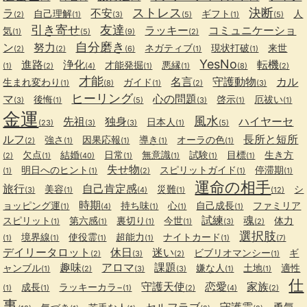
ストレス
決断
ラ
不安
自己理解
ギフト
人
(2)
(1)
(3)
(5)
(1)
(5)
引き寄せ
友達
ラッキー
コミュニケーショ
気
(1)
(5)
(9)
(2)
自分磨き
ン
努力
ネガティブ
現状打破
来世
(2)
(2)
(6)
(1)
(1)
YesNo
進路
浄化
転機
才能発掘
悪縁
(1)
(2)
(4)
(1)
(1)
(8)
(2)
才能
名言
守護動物
カル
生まれ変わり
ガイド
(1)
(8)
(1)
(2)
(3)
ヒーリング
マ
心の問題
後悔
啓示
厄祓い
(3)
(1)
(5)
(3)
(1)
(1)
金運
風水
先祖
独身
ハイヤーセ
日本人
(23)
(3)
(3)
(1)
(5)
ルフ
長所と短所
強さ
因果応報
導き
オーラの色
(2)
(1)
(1)
(1)
(1)
欠点
結婚
日常
無意識
試験
目標
生き方
(2)
(1)
(40)
(1)
(1)
(1)
(1)
失せ物
明日へのヒント
スピリットガイド
停滞期
(1)
(1)
(2)
(1)
(1)
運命の相手
旅行
自己肯定感
美容
災難
シ
(3)
(1)
(4)
(1)
(12)
時期
ョッピング運
持ち味
心
自己成長
ファミリア
(1)
(4)
(1)
(1)
(1)
試練
魂
スピリット
第六感
裏切り
今世
体力
(1)
(1)
(1)
(1)
(3)
(2)
選択肢
境界線
使役霊
超能力
ナイトカード
(1)
(1)
(1)
(1)
(1)
(7)
デイリータロット
休日
迷い
ビブリオマンシー
ギ
(2)
(3)
(2)
(1)
趣味
アロマ
課題
ャンブル
嫌な人
土地
適性
(1)
(2)
(3)
(3)
(1)
(1)
仕
守護天使
恋愛
家族
成長
ラッキーカラ−
(1)
(1)
(1)
(2)
(4)
(2)
事
セルフラブ
守護霊
勇気