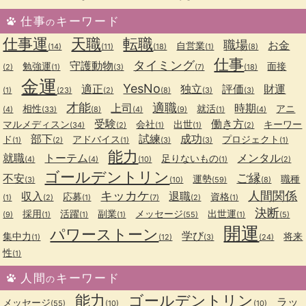
仕事
キーワード
の
仕事運
天職
転職
職場
お金
自営業
(14)
(11)
(18)
(1)
(8)
仕事
タイミング
守護動物
勉強運
面接
(2)
(1)
(3)
(7)
(18)
金運
YesNo
適正
独立
評価
財運
(1)
(23)
(2)
(8)
(3)
(3)
才能
適職
上司
時期
相性
就活
アニ
(4)
(33)
(8)
(4)
(9)
(1)
(4)
受験
働き方
マルメディスン
会社
出世
キーワー
(34)
(2)
(1)
(1)
(2)
部下
試練
成功
ド
アドバイス
プロジェクト
(1)
(2)
(1)
(3)
(3)
(1)
能力
就職
トーテム
メンタル
足りないもの
(4)
(4)
(10)
(1)
(2)
ゴールデントリン
ご縁
不安
運勢
職種
(3)
(10)
(59)
(8)
キッカケ
人間関係
収入
退職
応募
資格
(1)
(2)
(1)
(7)
(2)
(1)
決断
採用
活躍
副業
メッセージ
出世運
(9)
(1)
(1)
(1)
(55)
(1)
(5)
開運
パワーストーン
学び
集中力
将来
(1)
(12)
(3)
(24)
性
(1)
人間
キーワード
の
能力
ゴールデントリン
ラッ
メッセージ
(55)
(10)
(10)