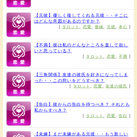
【元彼】優しく接してくれる元彼・・そこに
はどんな意図があるのですか？
[
タロット
,
恋愛
,
復縁
,
元彼
,
本心
]
【不満】彼は私のどんなところを直して欲し
いと思っている？
[
タロット
,
恋愛
,
不満
]
【三角関係】友達の彼氏を好きになってしま
った・・この想いをどうすべき？
[
タロット
,
恋愛
,
友達の彼氏
]
【告白】彼からの告白を待つべき？ それとも
私からすべき？
[
タロット
,
恋愛
,
告白
]
【未練】まだ未練がある元彼・・もう新しい