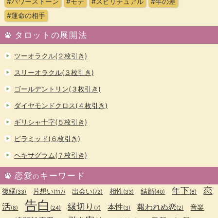
#パワーストーン
#モテ
#スピリチュアル
#年の差
#運命の相手
タロットの展開法
ツーオラクル(２枚引き)
スリーオラクル(３枚引き)
ゴールデントリン(３枚引き)
ダイヤモンドクロス(４枚引き)
ギリシャ十字(５枚引き)
ピラミッド(６枚引き)
ヘキサグラム(７枚引き)
恋愛
キーワード
の
年下
恋
復縁
片想い
出会い
相性
結婚
(33)
(117)
(72)
(33)
(40)
(6)
告白
活
縁切り
本性
報われぬ恋
音楽
(8)
(24)
(7)
(3)
(2)