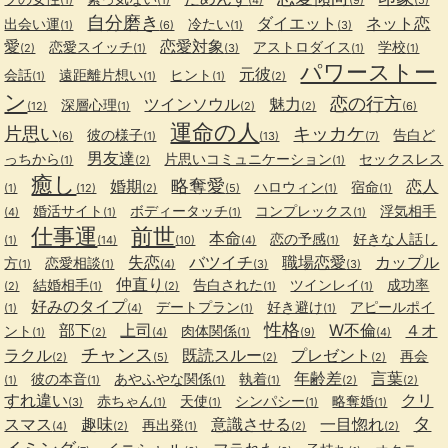
自分磨き
ダイエット
ネット恋
出会い運
冷たい
(1)
(6)
(1)
(3)
愛
恋愛対象
恋愛スイッチ
アストロダイス
学校
(2)
(1)
(3)
(1)
(1)
パワーストー
元彼
会話
遠距離片想い
ヒント
(1)
(1)
(1)
(2)
ン
恋の行方
ツインソウル
魅力
深層心理
(12)
(1)
(2)
(2)
(6)
運命の人
片思い
キッカケ
彼の様子
告白ど
(6)
(1)
(13)
(7)
男友達
っちから
片思いコミュニケーション
セックスレス
(1)
(2)
(1)
癒し
略奪愛
婚期
恋人
ハロウィン
宿命
(1)
(12)
(2)
(5)
(1)
(1)
婚活サイト
ボディータッチ
コンプレックス
浮気相手
(4)
(1)
(1)
(1)
仕事運
前世
本命
恋の予感
好きな人話し
(1)
(14)
(10)
(4)
(1)
失恋
バツイチ
職場恋愛
カップル
方
恋愛相談
(1)
(1)
(4)
(3)
(3)
仲直り
結婚相手
告白された
ツインレイ
成功率
(2)
(1)
(2)
(1)
(1)
好みのタイプ
デートプラン
好き避け
アピールポイ
(1)
(4)
(1)
(1)
性格
部下
上司
W不倫
４オ
ント
肉体関係
(1)
(2)
(4)
(1)
(9)
(4)
チャンス
ラクル
既読スルー
プレゼント
再会
(2)
(5)
(2)
(2)
年齢差
言葉
彼の本音
あやふやな関係
執着
(1)
(1)
(1)
(1)
(2)
(2)
すれ違い
クリ
赤ちゃん
天使
シンパシー
略奪婚
(3)
(1)
(1)
(1)
(1)
タ
スマス
趣味
意識させる
一目惚れ
再出発
(4)
(2)
(1)
(2)
(2)