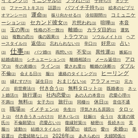
イミング
イニシャル
フラれた
子持ち
オクテ
(7)
(2)
(2)
(1)
バツイチ子持ち
ファーストキス
話題
絵本のビブリ
(1)
(1)
(1)
(2)
運命
コミュニケ
オマンシー
振り向かせる
冷却期間
(1)
(9)
(1)
(1)
セカンド彼女
ーション
片想われ
喧嘩
本音
(2)
(7)
(3)
(3)
玉の輿
離婚
カラダ目的
性格の不一致
運気
(3)
(3)
(1)
(2)
(2)
トラウマ
複数の恋
魂の因果
ソウルメイト
ヘア
(32)
(1)
(1)
(3)
(1)
返信
好意
占い
ースタイル
忘れられない
辛口
(1)
(2)
(1)
(1)
(2)
仕事
不安
異性運
バツ婚
両想い
嫉妬
(3)
(18)
(1)
(1)
(3)
(2)
(1)
アロ
結婚成就
シチュエーション
離婚相談
メール返信
(1)
(1)
(1)
(1)
マ
ライン
ダブル
年の差婚
愛され度
離婚の決断
(3)
(1)
(3)
(1)
(1)
ヒーリング
不倫
会える日
服
連絡のタイミング
(2)
(1)
(1)
(1)
おまじない
アラフォー
縁むすび
誕生日
元カ
(5)
(1)
(1)
(4)
(2)
付き合う
無料タロット
ノ
前世療法
既婚者
ネッ
(1)
(1)
(2)
(3)
(1)
旅行運
社内恋愛
ト婚活
あの人の本音
恋愛心理
(1)
(2)
(2)
(1)
(1)
無料
旅行
休日
不満
女子力
同棲
音信不通
(1)
(3)
(1)
(3)
(1)
(3)
職場
イメチェン
タロッ
先生
浮気される原因
(1)
(8)
(4)
(1)
(1)
ト
付き合うきっかけ
好きバレ
妊娠
会う
友達の彼
(2)
(1)
(1)
(1)
(1)
氏
不倫願望
恋愛占い
復縁対策
秘密
長続き
克
(1)
(1)
(1)
(1)
(1)
(1)
願望
未婚
服
波動
結婚スタイル
彼氏
愛
美
(1)
(1)
(1)
(2)
(1)
(1)
(2)
2026年
容運
恋愛経験なし
あきらめ
夫婦関係
(1)
(1)
(3)
(1)
(1)