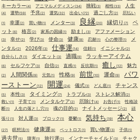
キーカラー
挑戦
人生
アニマルメディスン
相性
(4)
(34)
(3)
(33)
予兆
過ごし方
運勢
運気
出会い
厄払い
(4)
(59)
(2)
(32)
(72)
(2)
良縁
縁切り
ペ
幸運
メンター
買い物
(1)
(2)
(1)
(3)
(20)
(7)
ット
格言
励まし
アファメーション
家系の因縁
(6)
(2)
(1)
(3)
健康
幸せ
学び
使命
メ
忍耐
心の整理
(3)
(2)
(3)
(3)
(8)
(1)
(1)
仕事運
ンタル
2026年
イニシャル
信頼
(2)
(3)
(14)
(1)
(2)
適職
ラッキーアイテム
ダイエット
自分らしさ
(1)
(3)
(9)
癒し
セルフケア
自信
魅力
直感
反抗期
(6)
(3)
(2)
(1)
(1)
(12)
前世
パワ
人間関係
性格
運命
元気
(2)
(9)
(1)
(9)
(10)
(9)
開運
ーストーン
チャンス
儀式
どん底
(12)
(24)
(3)
(1)
タイミング
本性
トラブル
ストレス解消
(5)
(3)
(7)
(3)
(2)
メンタルケア
厄除け
救い
子育て
お告げ
性格診
(1)
(1)
(2)
(4)
(1)
魂の目的
ナイトメッセージ
断
人生の落とし穴
頑
(1)
(1)
(2)
(2)
本心
気持ち
対人運
張り
ブロック
憂鬱
(1)
(3)
(1)
(1)
(19)
健康運
買い物運
瞑想法
ペットロス
子供
(27)
(1)
(8)
(1)
(3)
(1)
過去世
旅行運
インナーチャイルド
チャク
障害
(5)
(1)
(2)
(3)