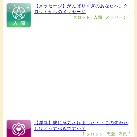
【メッセージ】がんばりすぎのあなたへ。タ
ロットからのメッセージ
[
タロット
,
人間
,
メッセージ
]
【浮気】彼に浮気されました・・この先わた
しはどうすべきですか？
[
タロット
,
恋愛
,
浮気
]