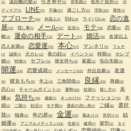
引き寄せ
遠距離恋愛
長所と短所
劣等感
ボ
(1)
(4)
(5)
(1)
(2)
LINE
過ごし方
ディケア
不倫
浮気
異性
(1)
(11)
(31)
(2)
(30)
(1)
アプローチ
恋の進
別れ
ライバル
外国人
(14)
(1)
(4)
(4)
展
メール
モテ
恋愛
恋
隠し事
近況
(12)
(1)
(12)
(1)
(18)
(4)
運命の相手
デート
婚活
敵
友達以上
(3)
(12)
(17)
(18)
本心
恋愛運
マンネリ
恋人未満
フェチ
(4)
(15)
(27)
(5)
元カレ
夜の顔
イベント
時期
セレブ
誠実
(1)
(1)
(2)
(3)
(2)
(4)
セフレ
婚
彼女持ち
家庭
告白失敗
特徴
(2)
(1)
(5)
(4)
(2)
(3)
開運
恋愛成就
友達
外出自粛
メッセージ
(24)
(7)
(55)
(3)
良縁
彼女もち
年上
三角関係
再婚
(9)
(5)
(4)
(2)
(20)
(4)
未
恋心
チャームポイント
運勢
欲望
接し方
(2)
(2)
(59)
(1)
(1)
気持ち
練
ファッション
夫
連絡
きっかけ
(8)
(19)
(1)
(1)
(5)
ご縁
選択
婦
二股
妊活
モテ期
運命の赤い糸
(2)
(1)
(1)
(1)
(1)
(8)
金運
肢
年の差
結
独身
脈あり
見切り
(7)
(3)
(8)
(23)
(1)
(1)
婚運
髪型
アニマルメディスン
生徒
破局
タイ
(6)
(34)
(1)
(1)
(2)
恋愛傾向
印象
だめんず
プの女性
素っ気ない
(1)
(1)
(4)
(9)
(5)