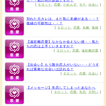
り・・私の何が原因ですか？
[
タロット
,
恋愛
,
だめんず
,
モテ
,
出会い
]
別れた元カレは、まだ私に未練がある・・？
復縁の可能性は・・？
[
タロット
,
恋愛
,
未練
,
復縁
]
【遠距離恋愛】なかなか会えない彼・・私た
ちの恋は上手くいきますか？
[
タロット
,
恋愛
,
遠距離恋愛
]
【出会い】もう随分恋人がいない・・どうす
れば素敵な出会いは訪れる？
[
タロット
,
恋愛
,
出会い
]
【メッセージ】失恋してしまったあなたへ
[
タロット
,
恋愛
,
失恋
,
片想い
]