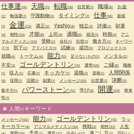
仕事運
天職
転職
職場
お金
自営業
(14)
(11)
(18)
(1)
(8)
仕事
タイミング
守護動物
勉強運
面接
(2)
(1)
(3)
(7)
(18)
金運
YesNo
適正
独立
評価
財運
(1)
(23)
(2)
(8)
(3)
(3)
才能
適職
上司
時期
相性
就活
アニ
(4)
(33)
(8)
(4)
(9)
(1)
(4)
受験
働き方
マルメディスン
会社
出世
キーワー
(34)
(2)
(1)
(1)
(2)
部下
試練
成功
ド
アドバイス
プロジェクト
(1)
(2)
(1)
(3)
(3)
(1)
能力
就職
トーテム
メンタル
足りないもの
(4)
(4)
(10)
(1)
(2)
ゴールデントリン
ご縁
不安
運勢
職種
(3)
(10)
(59)
(8)
キッカケ
人間関係
収入
退職
応募
資格
(1)
(2)
(1)
(7)
(2)
(1)
決断
採用
活躍
副業
メッセージ
出世運
(9)
(1)
(1)
(1)
(55)
(1)
(5)
開運
パワーストーン
学び
集中力
将来
(1)
(12)
(3)
(24)
性
(1)
人間
キーワード
の
能力
ゴールデントリン
ラッ
メッセージ
(55)
(10)
(10)
キーカラー
挑戦
人生
アニマルメディスン
相性
(4)
(34)
(3)
(33)
予兆
過ごし方
運勢
運気
出会い
厄払い
(4)
(59)
(2)
(32)
(72)
(2)