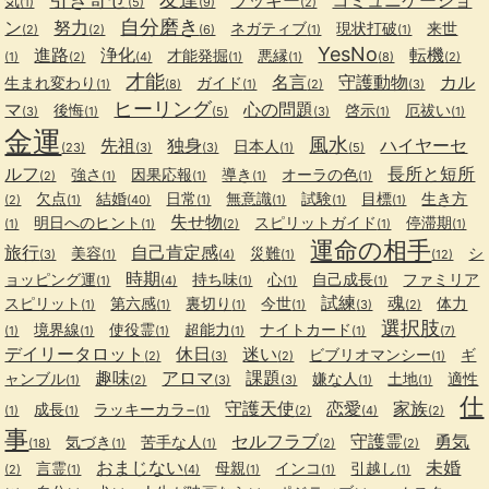
気
(1)
(5)
(9)
(2)
自分磨き
ン
努力
ネガティブ
現状打破
来世
(2)
(2)
(6)
(1)
(1)
YesNo
進路
浄化
転機
才能発掘
悪縁
(1)
(2)
(4)
(1)
(1)
(8)
(2)
才能
名言
守護動物
カル
生まれ変わり
ガイド
(1)
(8)
(1)
(2)
(3)
ヒーリング
マ
心の問題
後悔
啓示
厄祓い
(3)
(1)
(5)
(3)
(1)
(1)
金運
風水
先祖
独身
ハイヤーセ
日本人
(23)
(3)
(3)
(1)
(5)
ルフ
長所と短所
強さ
因果応報
導き
オーラの色
(2)
(1)
(1)
(1)
(1)
欠点
結婚
日常
無意識
試験
目標
生き方
(2)
(1)
(40)
(1)
(1)
(1)
(1)
失せ物
明日へのヒント
スピリットガイド
停滞期
(1)
(1)
(2)
(1)
(1)
運命の相手
旅行
自己肯定感
美容
災難
シ
(3)
(1)
(4)
(1)
(12)
時期
ョッピング運
持ち味
心
自己成長
ファミリア
(1)
(4)
(1)
(1)
(1)
試練
魂
スピリット
第六感
裏切り
今世
体力
(1)
(1)
(1)
(1)
(3)
(2)
選択肢
境界線
使役霊
超能力
ナイトカード
(1)
(1)
(1)
(1)
(1)
(7)
デイリータロット
休日
迷い
ビブリオマンシー
ギ
(2)
(3)
(2)
(1)
趣味
アロマ
課題
ャンブル
嫌な人
土地
適性
(1)
(2)
(3)
(3)
(1)
(1)
仕
守護天使
恋愛
家族
成長
ラッキーカラ−
(1)
(1)
(1)
(2)
(4)
(2)
事
セルフラブ
守護霊
勇気
気づき
苦手な人
(18)
(1)
(1)
(2)
(2)
おまじない
未婚
言霊
母親
インコ
引越し
(2)
(1)
(4)
(1)
(1)
(1)