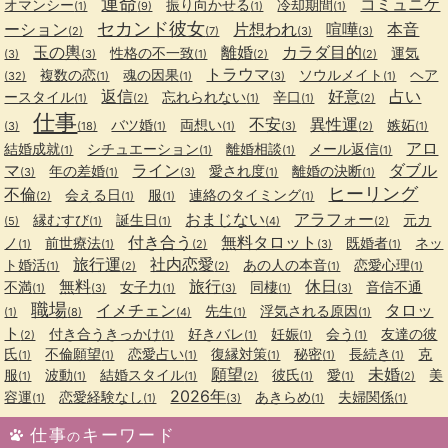
運命
コミュニケ
オマンシー
振り向かせる
冷却期間
(1)
(9)
(1)
(1)
セカンド彼女
ーション
片想われ
喧嘩
本音
(2)
(7)
(3)
(3)
玉の輿
離婚
カラダ目的
性格の不一致
運気
(3)
(3)
(1)
(2)
(2)
トラウマ
複数の恋
魂の因果
ソウルメイト
ヘア
(32)
(1)
(1)
(3)
(1)
返信
好意
占い
ースタイル
忘れられない
辛口
(1)
(2)
(1)
(1)
(2)
仕事
不安
異性運
バツ婚
両想い
嫉妬
(3)
(18)
(1)
(1)
(3)
(2)
(1)
アロ
結婚成就
シチュエーション
離婚相談
メール返信
(1)
(1)
(1)
(1)
マ
ライン
ダブル
年の差婚
愛され度
離婚の決断
(3)
(1)
(3)
(1)
(1)
ヒーリング
不倫
会える日
服
連絡のタイミング
(2)
(1)
(1)
(1)
おまじない
アラフォー
縁むすび
誕生日
元カ
(5)
(1)
(1)
(4)
(2)
付き合う
無料タロット
ノ
前世療法
既婚者
ネッ
(1)
(1)
(2)
(3)
(1)
旅行運
社内恋愛
ト婚活
あの人の本音
恋愛心理
(1)
(2)
(2)
(1)
(1)
無料
旅行
休日
不満
女子力
同棲
音信不通
(1)
(3)
(1)
(3)
(1)
(3)
職場
イメチェン
タロッ
先生
浮気される原因
(1)
(8)
(4)
(1)
(1)
ト
付き合うきっかけ
好きバレ
妊娠
会う
友達の彼
(2)
(1)
(1)
(1)
(1)
氏
不倫願望
恋愛占い
復縁対策
秘密
長続き
克
(1)
(1)
(1)
(1)
(1)
(1)
願望
未婚
服
波動
結婚スタイル
彼氏
愛
美
(1)
(1)
(1)
(2)
(1)
(1)
(2)
2026年
容運
恋愛経験なし
あきらめ
夫婦関係
(1)
(1)
(3)
(1)
(1)
仕事
キーワード
の