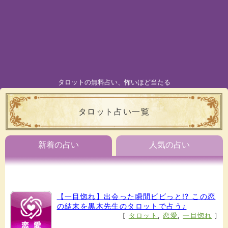
タロットの無料占い、怖いほど当たる
タロット占い一覧
新着の占い
人気の占い
【一目惚れ】出会った瞬間ビビっと!? この恋
の結末を黒木先生のタロットで占う♪
[
タロット
,
恋愛
,
一目惚れ
]