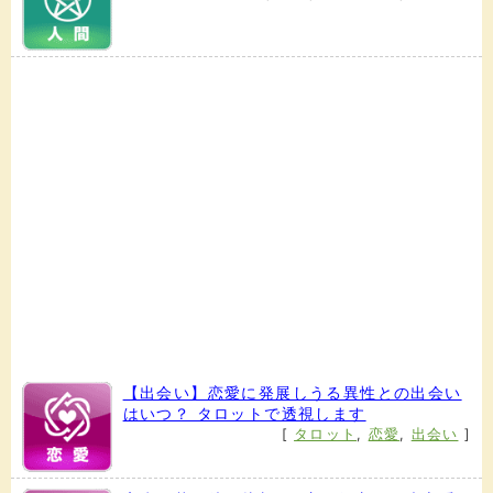
【出会い】恋愛に発展しうる異性との出会い
はいつ？ タロットで透視します
[
タロット
,
恋愛
,
出会い
]