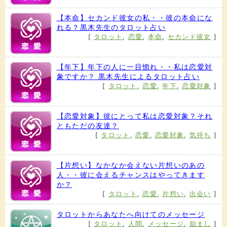
【本命】セカンド彼女の私・・彼の本命にな
れる？黒木先生のタロット占い
[
タロット
,
恋愛
,
本命
,
セカンド彼女
]
【年下】年下の人に一目惚れ・・私は恋愛対
象ですか？ 黒木先生によるタロット占い
[
タロット
,
恋愛
,
年下
,
恋愛対象
]
【恋愛対象】彼にとって私は恋愛対象？それ
ともただの友達？
[
タロット
,
恋愛
,
恋愛対象
,
気持ち
]
【片想い】なかなか会えない片想いのあの
人・・彼に会えるチャンスはやってきます
か？
[
タロット
,
恋愛
,
片想い
,
出会い
]
タロットからあなたへ向けてのメッセージ
[
タロット
,
人間
,
メッセージ
,
励まし
]