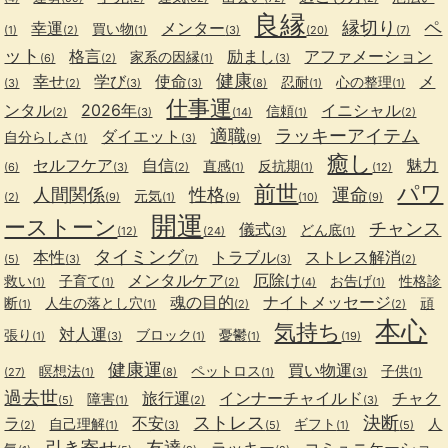
良縁
縁切り
ペ
幸運
メンター
買い物
(1)
(2)
(1)
(3)
(20)
(7)
ット
格言
励まし
アファメーション
家系の因縁
(6)
(2)
(1)
(3)
健康
幸せ
学び
使命
メ
忍耐
心の整理
(3)
(2)
(3)
(3)
(8)
(1)
(1)
仕事運
ンタル
2026年
イニシャル
信頼
(2)
(3)
(14)
(1)
(2)
適職
ラッキーアイテム
ダイエット
自分らしさ
(1)
(3)
(9)
癒し
セルフケア
自信
魅力
直感
反抗期
(6)
(3)
(2)
(1)
(1)
(12)
前世
パワ
人間関係
性格
運命
元気
(2)
(9)
(1)
(9)
(10)
(9)
開運
ーストーン
チャンス
儀式
どん底
(12)
(24)
(3)
(1)
タイミング
本性
トラブル
ストレス解消
(5)
(3)
(7)
(3)
(2)
メンタルケア
厄除け
救い
子育て
お告げ
性格診
(1)
(1)
(2)
(4)
(1)
魂の目的
ナイトメッセージ
断
人生の落とし穴
頑
(1)
(1)
(2)
(2)
本心
気持ち
対人運
張り
ブロック
憂鬱
(1)
(3)
(1)
(1)
(19)
健康運
買い物運
瞑想法
ペットロス
子供
(27)
(1)
(8)
(1)
(3)
(1)
過去世
旅行運
インナーチャイルド
チャク
障害
(5)
(1)
(2)
(3)
ストレス
決断
ラ
不安
自己理解
ギフト
人
(2)
(1)
(3)
(5)
(1)
(5)
引き寄せ
友達
ラッキー
コミュニケーショ