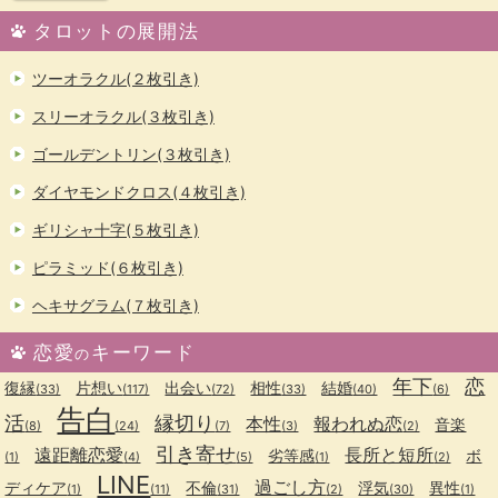
タロットの展開法
ツーオラクル(２枚引き)
スリーオラクル(３枚引き)
ゴールデントリン(３枚引き)
ダイヤモンドクロス(４枚引き)
ギリシャ十字(５枚引き)
ピラミッド(６枚引き)
ヘキサグラム(７枚引き)
恋愛
キーワード
の
年下
恋
復縁
片想い
出会い
相性
結婚
(33)
(117)
(72)
(33)
(40)
(6)
告白
活
縁切り
本性
報われぬ恋
音楽
(8)
(24)
(7)
(3)
(2)
引き寄せ
遠距離恋愛
長所と短所
劣等感
ボ
(1)
(4)
(5)
(1)
(2)
LINE
過ごし方
ディケア
不倫
浮気
異性
(1)
(11)
(31)
(2)
(30)
(1)