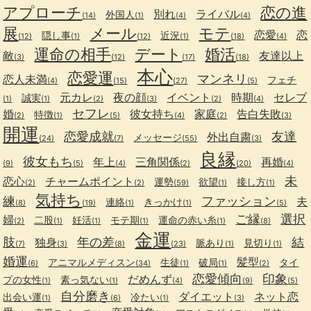
アプローチ
恋の進
別れ
ライバル
外国人
(14)
(1)
(4)
(4)
展
メール
モテ
恋愛
恋
隠し事
近況
(12)
(1)
(12)
(1)
(18)
(4)
運命の相手
デート
婚活
敵
友達以上
(3)
(12)
(17)
(18)
本心
恋愛運
マンネリ
恋人未満
フェチ
(4)
(15)
(27)
(5)
元カレ
夜の顔
イベント
時期
セレブ
誠実
(1)
(1)
(2)
(3)
(2)
(4)
セフレ
婚
彼女持ち
家庭
告白失敗
特徴
(2)
(1)
(5)
(4)
(2)
(3)
開運
恋愛成就
友達
外出自粛
メッセージ
(24)
(7)
(55)
(3)
良縁
彼女もち
年上
三角関係
再婚
(9)
(5)
(4)
(2)
(20)
(4)
未
恋心
チャームポイント
運勢
欲望
接し方
(2)
(2)
(59)
(1)
(1)
気持ち
練
ファッション
夫
連絡
きっかけ
(8)
(19)
(1)
(1)
(5)
ご縁
選択
婦
二股
妊活
モテ期
運命の赤い糸
(2)
(1)
(1)
(1)
(1)
(8)
金運
肢
年の差
結
独身
脈あり
見切り
(7)
(3)
(8)
(23)
(1)
(1)
婚運
髪型
アニマルメディスン
生徒
破局
タイ
(6)
(34)
(1)
(1)
(2)
恋愛傾向
印象
だめんず
プの女性
素っ気ない
(1)
(1)
(4)
(9)
(5)
自分磨き
ダイエット
ネット恋
出会い運
冷たい
(1)
(6)
(1)
(3)