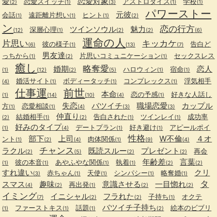
愛
恋愛対象
恋愛スイッチ
アストロダイス
学校
(2)
(1)
(3)
(1)
(1)
パワーストー
元彼
会話
遠距離片想い
ヒント
(1)
(1)
(1)
(2)
ン
恋の行方
ツインソウル
魅力
深層心理
(12)
(1)
(2)
(2)
(6)
運命の人
片思い
キッカケ
彼の様子
告白ど
(6)
(1)
(13)
(7)
男友達
っちから
片思いコミュニケーション
セックスレス
(1)
(2)
(1)
癒し
略奪愛
婚期
恋人
ハロウィン
宿命
(1)
(12)
(2)
(5)
(1)
(1)
婚活サイト
ボディータッチ
コンプレックス
浮気相手
(4)
(1)
(1)
(1)
仕事運
前世
本命
恋の予感
好きな人話し
(1)
(14)
(10)
(4)
(1)
失恋
バツイチ
職場恋愛
カップル
方
恋愛相談
(1)
(1)
(4)
(3)
(3)
仲直り
結婚相手
告白された
ツインレイ
成功率
(2)
(1)
(2)
(1)
(1)
好みのタイプ
デートプラン
好き避け
アピールポイ
(1)
(4)
(1)
(1)
性格
部下
上司
W不倫
４オ
ント
肉体関係
(1)
(2)
(4)
(1)
(9)
(4)
チャンス
ラクル
既読スルー
プレゼント
再会
(2)
(5)
(2)
(2)
年齢差
言葉
彼の本音
あやふやな関係
執着
(1)
(1)
(1)
(1)
(2)
(2)
すれ違い
クリ
赤ちゃん
天使
シンパシー
略奪婚
(3)
(1)
(1)
(1)
(1)
タ
スマス
趣味
意識させる
一目惚れ
再出発
(4)
(2)
(1)
(2)
(2)
イミング
イニシャル
フラれた
子持ち
オクテ
(7)
(2)
(2)
(1)
バツイチ子持ち
ファーストキス
話題
絵本のビブリ
(1)
(1)
(1)
(2)