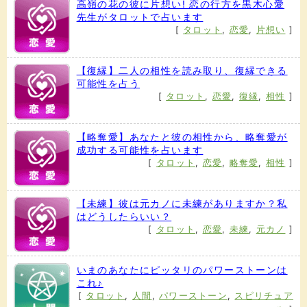
高嶺の花の彼に片想い! 恋の行方を黒木心愛
先生がタロットで占います
[
タロット
,
恋愛
,
片想い
]
【復縁】二人の相性を読み取り、復縁できる
可能性を占う
[
タロット
,
恋愛
,
復縁
,
相性
]
【略奪愛】あなたと彼の相性から、略奪愛が
成功する可能性を占います
[
タロット
,
恋愛
,
略奪愛
,
相性
]
【未練】彼は元カノに未練がありますか？私
はどうしたらいい？
[
タロット
,
恋愛
,
未練
,
元カノ
]
いまのあなたにピッタリのパワーストーンは
これ♪
[
タロット
,
人間
,
パワーストーン
,
スピリチュア