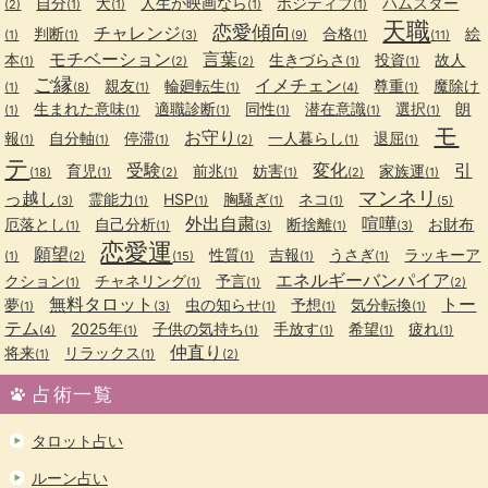
自分
犬
人生が映画なら
ポジティブ
ハムスター
(2)
(1)
(1)
(1)
(1)
天職
恋愛傾向
チャレンジ
判断
合格
絵
(1)
(1)
(3)
(9)
(1)
(11)
モチベーション
言葉
本
生きづらさ
投資
故人
(1)
(2)
(2)
(1)
(1)
ご縁
イメチェン
親友
輪廻転生
尊重
魔除け
(1)
(8)
(1)
(1)
(4)
(1)
生まれた意味
適職診断
同性
潜在意識
選択
朗
(1)
(1)
(1)
(1)
(1)
(1)
モ
お守り
報
自分軸
停滞
一人暮らし
退屈
(1)
(1)
(1)
(2)
(1)
(1)
テ
受験
変化
引
育児
前兆
妨害
家族運
(18)
(1)
(2)
(1)
(1)
(2)
(1)
マンネリ
っ越し
霊能力
HSP
胸騒ぎ
ネコ
(3)
(1)
(1)
(1)
(1)
(5)
外出自粛
喧嘩
厄落とし
自己分析
断捨離
お財布
(1)
(1)
(3)
(1)
(3)
恋愛運
願望
性質
吉報
うさぎ
ラッキーア
(1)
(2)
(15)
(1)
(1)
(1)
エネルギーバンパイア
クション
チャネリング
予言
(1)
(1)
(1)
(2)
無料タロット
トー
夢
虫の知らせ
予想
気分転換
(1)
(3)
(1)
(1)
(1)
テム
2025年
子供の気持ち
手放す
希望
疲れ
(4)
(1)
(1)
(1)
(1)
(1)
仲直り
将来
リラックス
(1)
(1)
(2)
占術一覧
タロット占い
ルーン占い