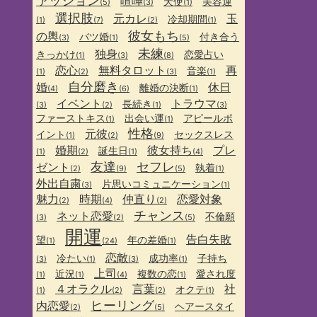
ァッション
喧嘩
天使
美容運
(5)
(3)
(1)
選択肢
元カレ
玉
冷却期間
(1)
(7)
(2)
(1)
彼女もち
の輿
バツ婚
付き合う
(3)
(1)
(5)
未練
独身
きっかけ
恋愛占い
(1)
(3)
(8)
恋心
無料タロット
再
音楽
(1)
(2)
(3)
(1)
自分磨き
婚
休日
離婚の決断
(4)
(6)
(1)
イベント
トラウマ
長続き
(3)
(2)
(1)
(3)
ファーストキス
出会い運
アピールポ
(1)
(1)
性格
元彼
イント
セックスレス
(1)
(2)
(9)
婚期
彼女持ち
プレ
誕生日
(1)
(2)
(1)
(4)
友達
セフレ
ゼント
執着
(2)
(9)
(5)
(1)
外出自粛
片思いコミュニケーション
(3)
(1)
魅力
時期
仲直り
恋愛対象
(2)
(4)
(2)
チャンス
ネット恋愛
不倫願
(3)
(2)
(5)
開運
告白失敗
望
年の差婚
(1)
(24)
(1)
恋敵
冷たい
成功率
子持ち
(3)
(1)
(3)
(1)
上司
近況
複数の恋
愛され度
(1)
(1)
(4)
(1)
４オラクル
言葉
社
オクテ
(1)
(2)
(2)
(1)
ヒーリング
内恋愛
ヘアースタイ
(2)
(5)