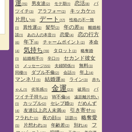
運
恋活
男友達
バ
モテ期
(15)
(2)
(1)
(8)
キッカケ
ツイチ
アラフォー
(3)
(2)
(7)
デート
片思い
性格の不一致
(6)
(17)
年の差
異性運
髪型
離婚相
(1)
(2)
(2)
(8)
恋の行方
恋愛
談
あの人の本音
(1)
(1)
(4)
年下
チャームポイント
本命
(6)
(6)
(2)
気持ち
タロット
略奪婚
(4)
(19)
(2)
セカンド彼女
結婚相手
辛口
(1)
(1)
(1)
無料
メッセージ
夫婦関係
(7)
(55)
(1)
(3)
ダブル不倫
年上
同棲
会話
(1)
(2)
(1)
(4)
マンネリ
結婚運
ライン
赤ち
(5)
(6)
(3)
金運
バ
ゃん
劣等感
破局
(1)
(1)
(23)
(1)
ツイチ子持ち
W不倫
遠距離片想い
(2)
(4)
カップル
セレブ婚
だめんず
(1)
(2)
(2)
引き寄せ
友達以上恋人未満
(4)
(4)
(5)
略奪愛
フラれた
夜の顔
話題
(2)
(3)
(1)
フ
片想われ
年齢差
別れ
(5)
(3)
(2)
(4)