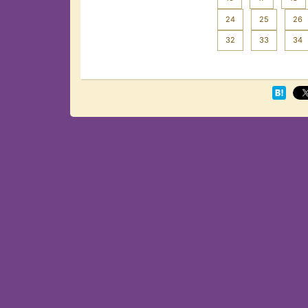
24
25
26
32
33
34
Next >>