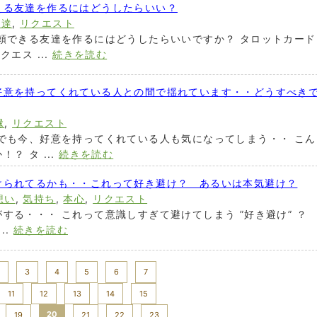
える友達を作るにはどうしたらいい？
友達
,
リクエスト
頼できる友達を作るにはどうしたらいいですか？ タロットカード
エス ...
続きを読む
好意を持ってくれている人との間で揺れています・・どうすべき
縁
,
リクエスト
でも今、好意を持ってくれている人も気になってしまう・・ こん
？ タ ...
続きを読む
けられてるかも・・これって好き避け？ あるいは本気避け？
想い
,
気持ち
,
本心
,
リクエスト
する・・・ これって意識しすぎて避けてしまう ”好き避け” ？
..
続きを読む
3
4
5
6
7
11
12
13
14
15
20
19
21
22
23