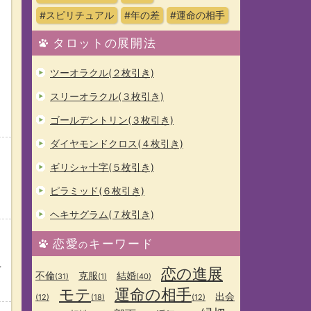
#スピリチュアル
#年の差
#運命の相手
タロットの展開法
ツーオラクル(２枚引き)
スリーオラクル(３枚引き)
ゴールデントリン(３枚引き)
ダイヤモンドクロス(４枚引き)
ギリシャ十字(５枚引き)
ピラミッド(６枚引き)
ヘキサグラム(７枚引き)
恋愛
キーワード
の
を
恋の進展
不倫
克服
結婚
(31)
(1)
(40)
モテ
運命の相手
出会
(12)
(18)
(12)