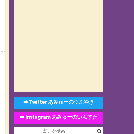
➡️ Twitter あみゅーのつぶやき
➡️ Instagram あみゅーのいんすた