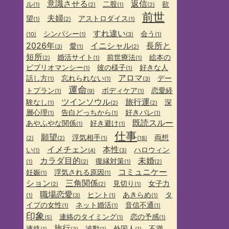
意識させる
返信
ル
二股
欲
(1)
(2)
(1)
(2)
前世
夫婦
望
アストロダイス
(1)
(2)
(1)
すれ違い
シンパシー
会う
(10)
(1)
(3)
(1)
2026年
イニシャル
長所と
愛
(3)
(1)
(2)
短所
婚活サイト
前世療法
絵本の
(2)
(1)
(1)
ビブリオマンシー
彼の様子
好きな人
(1)
(1)
アロマ
話し方
忘れられない
デー
(1)
(1)
(3)
運命
トプラン
ボディケア
恋愛経
(1)
(9)
(1)
ツインソウル
旅行運
験なし
深
(1)
(2)
(2)
層心理
告白どっちから
好きバレ
(1)
(1)
(1)
既読スルー
あやふやな関係
好き避け
(1)
(1)
仕事
願望
浮気相手
両想
(2)
(2)
(1)
(18)
イメチェン
本性
い
ハロウィン
(1)
(4)
(3)
カラダ目的
未婚
復縁対策
(1)
(2)
(1)
(2)
コミュニケー
妊娠
浮気される原因
(1)
(1)
ション
三角関係
見切り
女子力
(2)
(2)
(1)
職場恋愛
ヒント
あきらめ
タ
(1)
(3)
(1)
(1)
イプの女性
ネット婚活
音信不通
(1)
(1)
(1)
印象
連絡のタイミング
恋の予感
(5)
(1)
(1)
旅行
連絡
波動
外国人
不満