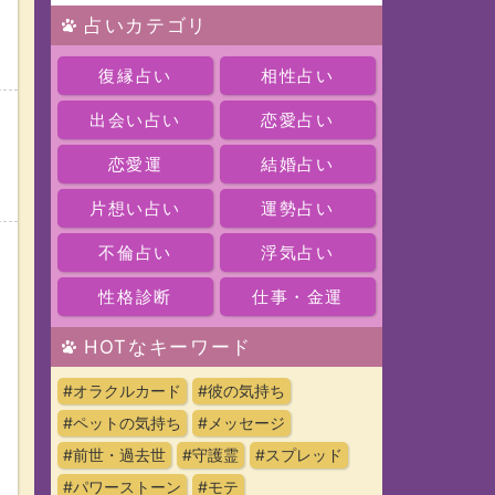
占いカテゴリ
復縁占い
相性占い
出会い占い
恋愛占い
恋愛運
結婚占い
片想い占い
運勢占い
不倫占い
浮気占い
性格診断
仕事・金運
HOTなキーワード
#オラクルカード
#彼の気持ち
#ペットの気持ち
#メッセージ
#前世・過去世
#守護霊
#スプレッド
#パワーストーン
#モテ