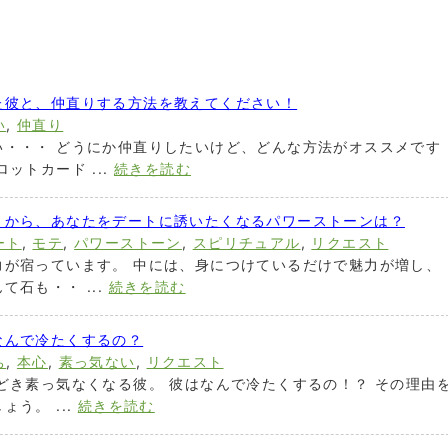
た彼と、仲直りする方法を教えてください！
い
,
仲直り
い・・・ どうにか仲直りしたいけど、どんな方法がオススメです
ットカード ...
続きを読む
うから、あなたをデートに誘いたくなるパワーストーンは？
ート
,
モテ
,
パワーストーン
,
スピリチュアル
,
リクエスト
力が宿っています。 中には、身につけているだけで魅力が増し、
石も・・ ...
続きを読む
なんで冷たくするの？
ち
,
本心
,
素っ気ない
,
リクエスト
どき素っ気なくなる彼。 彼はなんで冷たくするの！？ その理由
う。 ...
続きを読む