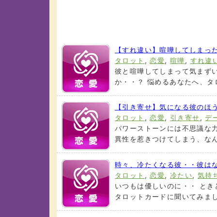
【すれ違い】喧嘩してしまっ
タロット
,
恋愛
,
喧嘩
,
すれ違
彼と喧嘩してしまって気まず
か・・？ 悩めるあなたへ、タロ
【引き寄せ】気になる彼のほ
タロット
,
恋愛
,
引き寄せ
,
デ
パワーストーンには不思議な
異性を惹きつけてしまう、なんて
時々、冷たくなる彼・・彼は
タロット
,
恋愛
,
冷たい
,
気持
いつもは優しいのに・・ とき
タロットカードに聞いてみましょ