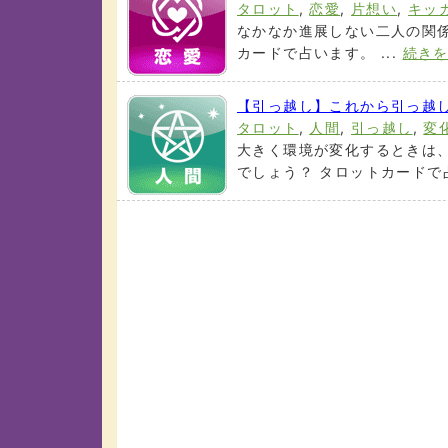
タロット
,
恋愛
,
片想い
,
キッ
なかなか進展しない二人の関係
カードで占います。 ...
続き
【引っ越し】これから引っ越
タロット
,
人間
,
引っ越し
,
変
大きく環境が変化するときは
でしょう？ タロットカードで占