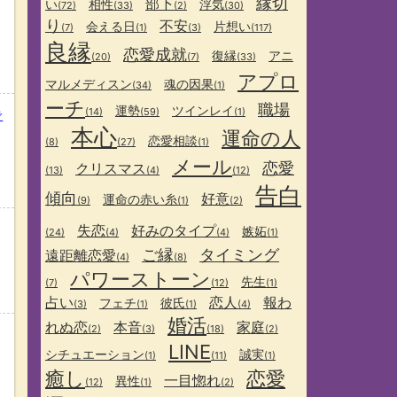
縁切
部下
い
相性
浮気
(72)
(33)
(2)
(30)
り
不安
会える日
片想い
(7)
(1)
(3)
(117)
良縁
恋愛成就
復縁
アニ
(20)
(7)
(33)
アプロ
マルメディスン
魂の因果
(34)
(1)
ーチ
職場
運勢
ツインレイ
(14)
(59)
(1)
で
本心
運命の人
恋愛相談
(8)
(27)
(1)
メール
恋愛
クリスマス
(13)
(4)
(12)
告白
傾向
好意
運命の赤い糸
(9)
(1)
(2)
失恋
好みのタイプ
嫉妬
(24)
(4)
(4)
(1)
ご縁
タイミング
遠距離恋愛
(4)
(8)
パワーストーン
先生
(7)
(12)
(1)
占い
恋人
報わ
フェチ
彼氏
(3)
(1)
(1)
(4)
婚活
れぬ恋
本音
家庭
(2)
(3)
(18)
(2)
LINE
シチュエーション
誠実
(1)
(11)
(1)
癒し
恋愛
一目惚れ
異性
(12)
(1)
(2)