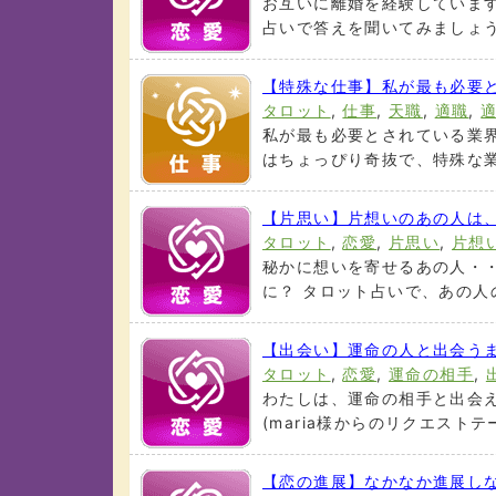
お互いに離婚を経験しています
占いで答えを聞いてみましょう。 
【特殊な仕事】私が最も必要
タロット
,
仕事
,
天職
,
適職
,
私が最も必要とされている業界
はちょっぴり奇抜で、特殊な業界
【片思い】片想いのあの人は
タロット
,
恋愛
,
片思い
,
片想
秘かに想いを寄せるあの人・
に？ タロット占いで、あの人の
【出会い】運命の人と出会う
タロット
,
恋愛
,
運命の相手
,
わたしは、運命の相手と出会え
(maria様からのリクエストテー
【恋の進展】なかなか進展し