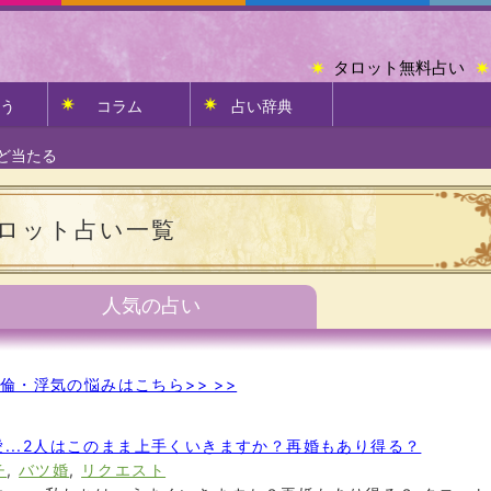
タロット無料占い
う
コラム
占い辞典
ど当たる
ロット占い一覧
人気の占い
倫・浮気の悩みはこちら>> >>
...2人はこのまま上手くいきますか？再婚もあり得る？
チ
,
バツ婚
,
リクエスト