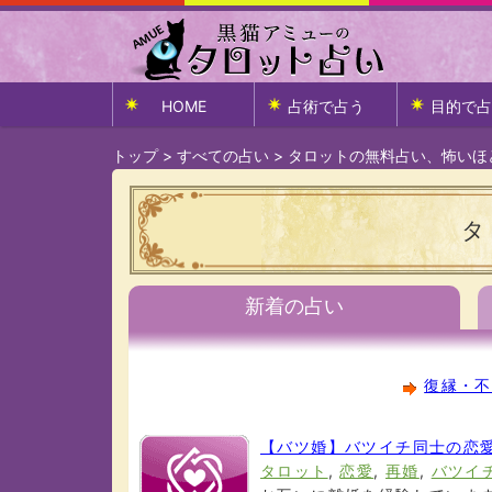
HOME
占術で占う
目的で占
トップ
>
すべての占い
>
タロットの無料占い、怖いほ
タ
新着の占い
復縁・不
【バツ婚】バツイチ同士の恋愛
タロット
,
恋愛
,
再婚
,
バツイ