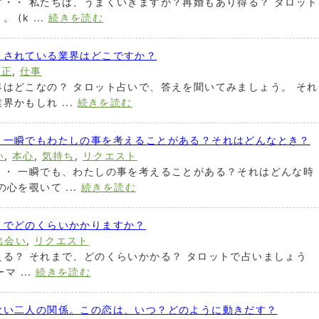
・・ 私たちは、うまくいきますか？再婚もあり得る？ タロット
(k ...
続きを読む
とされている業界はどこですか？
適正
,
仕事
はどこなの？ タロット占いで、答えを聞いてみましょう。 それ
かもしれ ...
続きを読む
、一瞬でもわたしの事を考えることがある？それはどんなとき？
い
,
本心
,
気持ち
,
リクエスト
・・ 一瞬でも、わたしの事を考えることがある？それはどんな時
心を覗いて ...
続きを読む
までどのくらいかかりますか？
出会い
,
リクエスト
る？ それまで、どのくらいかかる？ タロットで占いましょう
マ ...
続きを読む
ない二人の関係。この恋は、いつ？どのように動きだす？