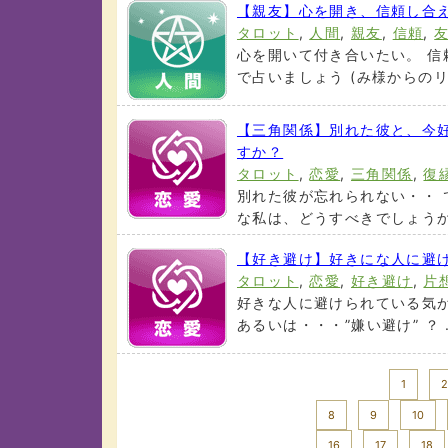
【親友】心を開き、信頼し合
タロット
,
人間
,
親友
,
信頼
,
心を開いて付き合いたい。 信
で占いましょう (み様からのリク
【三角関係】別れた彼と、今
すか？
タロット
,
恋愛
,
三角関係
,
復
別れた彼が忘れられない・・ 
な私は、どうすべきでしょうか！
【好き避け】好きにな人に避
タロット
,
恋愛
,
好き避け
,
片
好きな人に避けられている気が
あるいは・・・”嫌い避け” ？ .
<< Prev
1
2
8
9
10
16
17
18