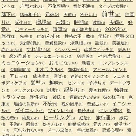
ント
片想われ
不倫願望
音信不通
タイプの女性
(2)
(3)
(1)
(1)
(1)
前世
部下
元彼
仲直
結婚相手
天使
冷たい
(2)
(1)
(2)
(1)
(1)
(10)
職場
り
未婚
時期
夫婦
好
誕生日
波動
(2)
(1)
(8)
(2)
(4)
(1)
(2)
意
喧嘩
2026年
ボディータッチ
遠距離片想い
(2)
(1)
(3)
(1)
(3)
旅行
だめんず
無料タロ
先生
性格の不一致
学校
(3)
(1)
(4)
(1)
(1)
ット
夫婦関係
恋愛相談
浮気相手
話題
美容運
(3)
(1)
(1)
(1)
(1)
(1)
すれ違い
赤ちゃん
シンパシー
恋愛スイッチ
脈あり
(1)
(3)
(1)
(1)
社内恋愛
コ
恋の予感
シチュエーション
劣等感
(1)
(1)
(1)
(1)
(2)
ミュニケーション
おまじない
執着
コンプレックス
(2)
(4)
(1)
４オラクル
冷却期間
肉体関係
アピールポイント
(1)
(1)
(2)
(1)
アロマ
成功率
音楽
連絡のタイミング
フェチ
(1)
(3)
(1)
(1)
(1)
(1)
髪型
趣味
ボディケア
ヒント
子持ち
デートプラ
(1)
(2)
(2)
(1)
(1)
縁切り
独身
ン
セックスレス
誠実
愛され度
(1)
(1)
(1)
(7)
(1)
(3)
トラウマ
異性運
彼氏
運命の赤い糸
彼の様子
克
(3)
(2)
(1)
(1)
(1)
不安
イニシャ
服
離婚の決断
魂の因果
恋愛占い
(1)
(1)
(3)
(1)
(1)
ル
ダイエット
セレブ婚
ツインレイ
長続き
複
(2)
(3)
(1)
(1)
(2)
ヒーリング
旅行運
数の恋
両想い
妊活
嫉妬
(1)
(1)
(5)
(1)
(2)
不満
同棲
好きバレ
結婚成就
元カノ
婚活サイ
(1)
(1)
(1)
(1)
(1)
(1)
ト
忘れられない
メール返信
年の差婚
恋愛心理
素
(1)
(1)
(1)
(1)
(1)
っ気ない
(1)