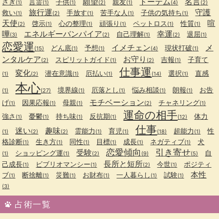
願望
トーテム
名言
さぎ
言霊
子供
親友
(1)
(1)
(1)
(2)
(1)
(4)
(2)
旅行運
守護
救い
手放す
苦手な人
子供の気持ち
(1)
(2)
(1)
(1)
(1)
天使
喧
啓示
心の整理
頑張り
ペットロス
性質
(2)
(1)
(1)
(1)
(1)
(1)
嘩
エネルギーバンパイア
幸運
自己理解
退屈
(3)
(2)
(1)
(2)
(1)
恋愛運
イメチェン
メ
どん底
予想
現状打破
(15)
(1)
(1)
(4)
(1)
ンタルケア
お守り
スピリットガイド
吉報
子育て
(2)
(1)
(2)
(1)
仕事運
変化
潜在意識
厄払い
選択
直感
(1)
(2)
(1)
(1)
(14)
(1)
本心
境界線
厄落とし
悩み相談
朗報
お告
(1)
(27)
(1)
(1)
(1)
(1)
モチベーション
げ
因果応報
母親
チャネリング
(1)
(1)
(1)
(2)
(1)
運命の相手
強さ
憂鬱
持ち味
反抗期
体力
(1)
(1)
(1)
(1)
(12)
仕事
迷い
趣味
霊能力
育児
超能力
性
(1)
(2)
(2)
(1)
(1)
(18)
(1)
格診断
生き方
同性
目標
成長
ネガティブ
犬
(1)
(1)
(1)
(1)
(1)
(1)
恋愛傾向
引き寄せ
受験
ショッピング運
自
(1)
(1)
(2)
(9)
(5)
長所と短所
己成長
ビブリオマンシー
今世
ポジティ
(1)
(1)
(2)
(1)
本性
ブ
断捨離
災難
お財布
一人暮らし
試験
(1)
(1)
(1)
(1)
(1)
(1)
(3)
占術一覧