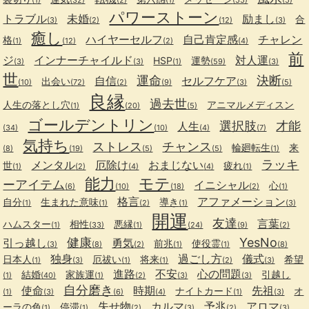
パワーストーン
トラブル
未婚
励まし
合
(3)
(2)
(12)
(3)
癒し
ハイヤーセルフ
自己肯定感
チャレン
格
(1)
(12)
(2)
(4)
前
ジ
インナーチャイルド
対人運
HSP
運勢
(3)
(3)
(1)
(59)
(3)
世
運命
決断
自信
セルフケア
出会い
(10)
(72)
(2)
(9)
(3)
(5)
良縁
過去世
人生の落とし穴
アニマルメディスン
(1)
(20)
(5)
ゴールデントリン
選択肢
才能
人生
(34)
(10)
(4)
(7)
気持ち
ストレス
チャンス
輪廻転生
来
(8)
(19)
(5)
(5)
(1)
ラッキ
メンタル
厄除け
おまじない
世
疲れ
(1)
(2)
(4)
(4)
(1)
能力
モテ
ーアイテム
イニシャル
心
(6)
(10)
(18)
(2)
(1)
格言
アファメーション
自分
生まれた意味
導き
(1)
(1)
(2)
(1)
(3)
開運
友達
言葉
ハムスター
相性
悪縁
(1)
(33)
(1)
(24)
(9)
(2)
健康
YesNo
引っ越し
勇気
前兆
使役霊
(3)
(8)
(2)
(1)
(1)
(8)
独身
過ごし方
儀式
日本人
厄祓い
将来
希望
(1)
(3)
(1)
(1)
(2)
(3)
進路
不安
心の問題
結婚
家族運
引越し
(1)
(40)
(1)
(2)
(3)
(3)
自分磨き
使命
時期
先祖
ナイトカード
オ
(1)
(3)
(6)
(4)
(1)
(3)
失せ物
カルマ
予兆
アロマ
ーラの色
停滞
(1)
(1)
(2)
(3)
(2)
(3)