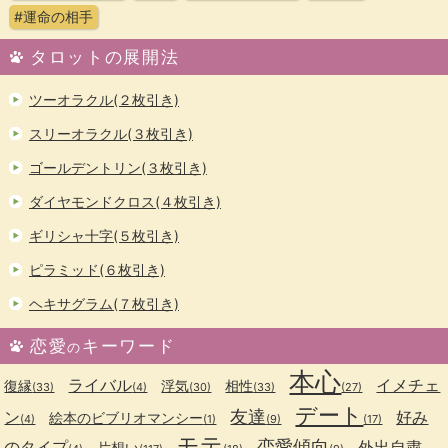
#運命の相手
タロットの展開法
ツーオラクル(２枚引き)
スリーオラクル(３枚引き)
ゴールデントリン(３枚引き)
ダイヤモンドクロス(４枚引き)
ギリシャ十字(５枚引き)
ピラミッド(６枚引き)
ヘキサグラム(７枚引き)
恋愛
キーワード
の
本心
ライバル
イメチェ
復縁
浮気
相性
(33)
(4)
(30)
(33)
(27)
デート
友達
ン
好み
絵本のビブリオマンシー
(4)
(1)
(9)
(17)
モテ
恋愛傾向
のタイプ
外出自粛
片想い