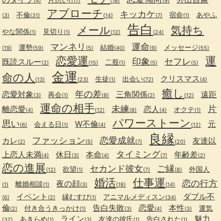
(4)
(117)
(18)
(9)
アプローチ
キッカケ
不倫
宿命
あやふ
(3)
(31)
(14)
(7)
(1)
告白
メール
気持ち
やな関係
見切り
(1)
(1)
(12)
(24)
マンネリ
運命
運勢
結婚
メッセージ
(19)
(59)
(5)
(40)
(9)
(55)
恋愛運
運
印象
セフレ
既読スルー
二股
(2)
(15)
(1)
(5)
(5)
金運
命の人
クリスマス
生徒
出会い
(13)
(23)
(1)
(72)
(4)
癒し
年の差
恋愛対象
三角関係
遠距
再会
(3)
(1)
(8)
(2)
(12)
運命の相手
未練
片
離恋愛
恋人
オクテ
(4)
(12)
(8)
(4)
(1)
パワーストーン
思い
W不倫
元
会える日
(6)
(1)
(4)
(12)
良縁
ファッション
恋愛成就
カレ
友達以
(2)
(5)
(7)
(20)
タイミング
上恋人未満
休日
本命
年齢差
(4)
(3)
(4)
(7)
(2)
恋の進展
セカンド彼女
ご縁
欲望
外国人
(12)
(1)
(7)
(8)
婚活
仕事運
恋の行方
夜の顔
離婚相談
(1)
(1)
(3)
(18)
(14)
イベント
ダブル不
縁むすび
アニマルメディスン
(6)
(2)
(1)
(34)
倫
告白失敗
恋愛
本性
付き合うきっかけ
運気
(2)
(1)
(3)
(4)
(3)
ライン
魅力
あきらめ
友達の彼氏
告白された
(32)
(1)
(3)
(1)
(1)