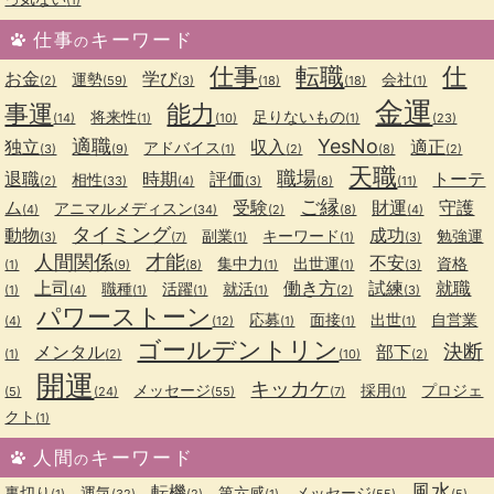
仕事
キーワード
の
仕事
転職
仕
お金
学び
運勢
会社
(2)
(59)
(3)
(18)
(18)
(1)
金運
事運
能力
将来性
足りないもの
(14)
(1)
(10)
(1)
(23)
適職
YesNo
独立
収入
適正
アドバイス
(3)
(9)
(1)
(2)
(8)
(2)
天職
職場
退職
時期
評価
トーテ
相性
(2)
(33)
(4)
(3)
(8)
(11)
ご縁
ム
受験
財運
守護
アニマルメディスン
(4)
(34)
(2)
(8)
(4)
タイミング
動物
成功
副業
キーワード
勉強運
(3)
(7)
(1)
(1)
(3)
人間関係
才能
不安
集中力
出世運
資格
(1)
(9)
(8)
(1)
(1)
(3)
上司
働き方
試練
就職
職種
活躍
就活
(1)
(4)
(1)
(1)
(1)
(2)
(3)
パワーストーン
応募
面接
出世
自営業
(4)
(12)
(1)
(1)
(1)
ゴールデントリン
決断
メンタル
部下
(1)
(2)
(10)
(2)
開運
キッカケ
メッセージ
採用
プロジェ
(5)
(24)
(55)
(7)
(1)
クト
(1)
人間
キーワード
の
風水
転機
裏切り
運気
第六感
メッセージ
(1)
(32)
(2)
(1)
(55)
(5)