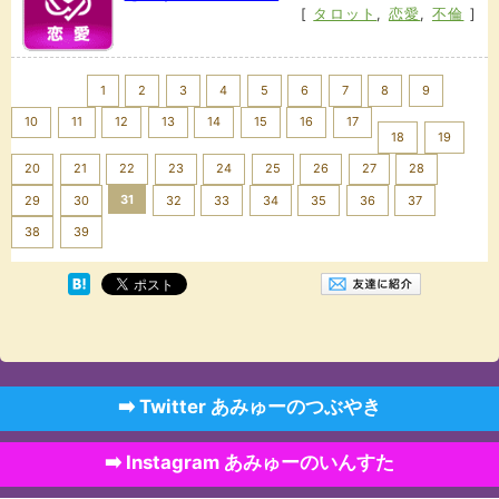
[
タロット
,
恋愛
,
不倫
]
<< Prev
1
2
3
4
5
6
7
8
9
10
11
12
13
14
15
16
17
18
19
20
21
22
23
24
25
26
27
28
31
29
30
32
33
34
35
36
37
Next >>
38
39
➡️ Twitter あみゅーのつぶやき
➡️ Instagram あみゅーのいんすた