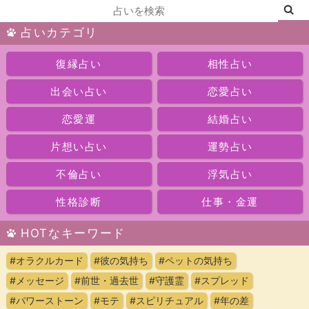
占いカテゴリ
復縁占い
相性占い
出会い占い
恋愛占い
恋愛運
結婚占い
片想い占い
運勢占い
不倫占い
浮気占い
性格診断
仕事・金運
HOTなキーワード
#オラクルカード
#彼の気持ち
#ペットの気持ち
#メッセージ
#前世・過去世
#守護霊
#スプレッド
#パワーストーン
#モテ
#スピリチュアル
#年の差