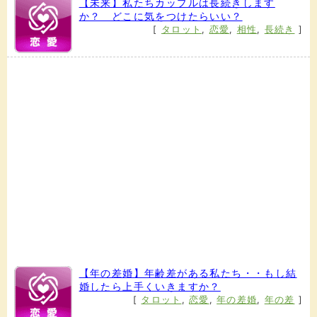
【未来】私たちカップルは長続きします
か？ どこに気をつけたらいい？
[
タロット
,
恋愛
,
相性
,
長続き
]
【年の差婚】年齢差がある私たち・・もし結
婚したら上手くいきますか？
[
タロット
,
恋愛
,
年の差婚
,
年の差
]