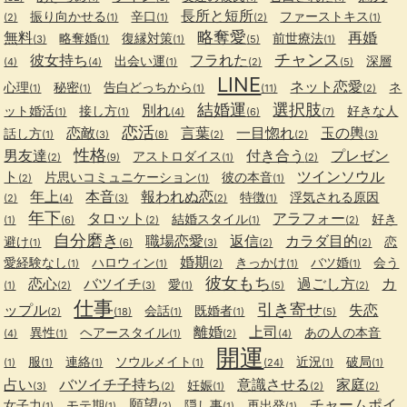
長所と短所
振り向かせる
辛口
ファーストキス
(2)
(1)
(1)
(2)
(1)
略奪愛
無料
再婚
略奪婚
復縁対策
前世療法
(3)
(1)
(1)
(5)
(1)
チャンス
彼女持ち
フラれた
出会い運
深層
(4)
(4)
(1)
(2)
(5)
LINE
ネット恋愛
心理
秘密
告白どっちから
ネ
(1)
(1)
(1)
(11)
(2)
結婚運
選択肢
別れ
ット婚活
接し方
好きな人
(1)
(1)
(4)
(6)
(7)
恋活
恋敵
言葉
一目惚れ
玉の輿
話し方
(1)
(3)
(8)
(2)
(2)
(3)
性格
男友達
付き合う
プレゼン
アストロダイス
(2)
(9)
(1)
(2)
ト
ツインソウル
片思いコミュニケーション
彼の本音
(2)
(1)
(1)
年上
本音
報われぬ恋
特徴
浮気される原因
(2)
(4)
(3)
(2)
(1)
年下
タロット
アラフォー
結婚スタイル
好き
(1)
(6)
(2)
(1)
(2)
自分磨き
職場恋愛
返信
カラダ目的
避け
恋
(1)
(6)
(3)
(2)
(2)
婚期
愛経験なし
ハロウィン
きっかけ
バツ婚
会う
(1)
(1)
(2)
(1)
(1)
彼女もち
恋心
バツイチ
過ごし方
カ
愛
(1)
(2)
(3)
(1)
(5)
(2)
仕事
引き寄せ
ップル
失恋
会話
既婚者
(2)
(18)
(1)
(1)
(5)
離婚
上司
異性
ヘアースタイル
あの人の本音
(4)
(1)
(1)
(2)
(4)
開運
服
連絡
ソウルメイト
近況
破局
(1)
(1)
(1)
(1)
(24)
(1)
(1)
占い
バツイチ子持ち
意識させる
家庭
妊娠
(3)
(2)
(1)
(2)
(2)
願望
チャームポイ
女子力
モテ期
隠し事
再出発
(1)
(1)
(2)
(1)
(1)