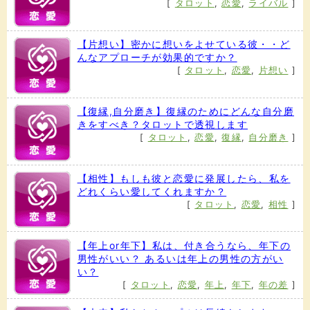
[
タロット
,
恋愛
,
ライバル
]
【片想い】密かに想いをよせている彼・・ど
んなアプローチが効果的ですか？
[
タロット
,
恋愛
,
片想い
]
【復縁,自分磨き】復縁のためにどんな自分磨
きをすべき？タロットで透視します
[
タロット
,
恋愛
,
復縁
,
自分磨き
]
【相性】もしも彼と恋愛に発展したら、私を
どれくらい愛してくれますか？
[
タロット
,
恋愛
,
相性
]
【年上or年下】私は、付き合うなら、年下の
男性がいい？ あるいは年上の男性の方がい
い？
[
タロット
,
恋愛
,
年上
,
年下
,
年の差
]