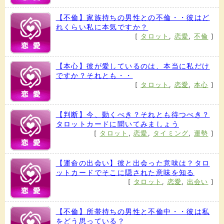
【不倫】家族持ちの男性との不倫・・彼はど
れくらい私に本気ですか？
[
タロット
,
恋愛
,
不倫
]
【本心】彼が愛しているのは、本当に私だけ
ですか？それとも・・
[
タロット
,
恋愛
,
本心
]
【判断】今、動くべき？それとも待つべき？
タロットカードに聞いてみましょう
[
タロット
,
恋愛
,
タイミング
,
運勢
]
【運命の出会い】彼と出会った意味は？タロ
ットカードでそこに隠された意味を知る
[
タロット
,
恋愛
,
出会い
]
【不倫】所帯持ちの男性と不倫中・・彼は私
をどう思っている？