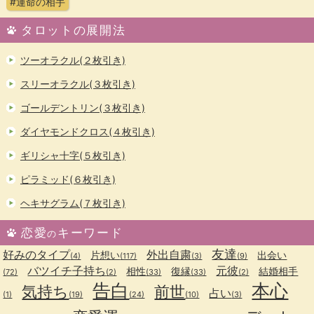
#運命の相手
タロットの展開法
ツーオラクル(２枚引き)
スリーオラクル(３枚引き)
ゴールデントリン(３枚引き)
ダイヤモンドクロス(４枚引き)
ギリシャ十字(５枚引き)
ピラミッド(６枚引き)
ヘキサグラム(７枚引き)
恋愛
キーワード
の
友達
好みのタイプ
外出自粛
片想い
出会い
(4)
(117)
(3)
(9)
バツイチ子持ち
元彼
相性
復縁
結婚相手
(72)
(2)
(33)
(33)
(2)
告白
本心
気持ち
前世
占い
(1)
(19)
(24)
(10)
(3)