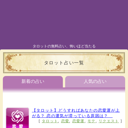
タロットの無料占い、怖いほど当たる
タロット占い一覧
新着の占い
人気の占い
【タロット】どうすればあなたの恋愛運が上
がる？ 恋の運気が滞っている原因は？
[
タロット
,
恋愛
,
恋愛運
,
モテ
,
リクエスト
]