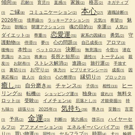
傾向
家族
格言
忍耐
育児
直感
ネガティブ
(9)
(1)
(1)
(1)
(2)
(2)
本心
ご縁
コミュニケーション
適職診断
(1)
(8)
(2)
(27)
(1)
2026年
魅
境界線
ラッキーアクション
元気
希望
(3)
(1)
(1)
(1)
(1)
力
魂の目的
幸運
朗報
開運アクション
人気
(2)
(1)
(1)
(2)
(2)
(1)
恋愛運
ダイエット
勇気
守
尊重
家系の因縁
(3)
(1)
(15)
(1)
(2)
護動物
心の問題
アロマ
停滞
夢
自己成長
(3)
(1)
(1)
(3)
(1)
(3)
決断
本性
後悔
ペットロス
無意識
今世
潜在
(1)
(3)
(1)
(5)
(1)
(1)
長所と短所
トーテム
意識
ネコ
将来
適性
親
(1)
(1)
(1)
(2)
(1)
(4)
ストレス解消
進路
旅行運
友
お財布
手放す
(1)
(1)
(2)
(2)
(2)
お守り
裏切り
体力
ビブリオマンシー
成長
因
(1)
(1)
(2)
(1)
(1)
(1)
縁切り
果応報
故人
自分
心の整理
ブロック
(1)
(1)
(1)
(1)
(7)
(1)
癒し
自分磨き
チャンス
ヒー
子供
相性
(12)
(6)
(5)
(1)
(33)
リング
転機
独身
無料タ
ショッピング運
疲れ
(5)
(2)
(1)
(3)
(1)
ロット
受験
イメチェン
厄落とし
才能発掘
持
(3)
(2)
(4)
(1)
(1)
気持ち
ち味
頑張り
2025年
導き
災難
言霊
(1)
(1)
(1)
(19)
(1)
(1)
金運
予兆
ハイヤーセ
判断
第六感
啓示
(1)
(2)
(23)
(1)
(1)
(1)
ルフ
アファメーション
エネルギーバンパイア
仲直
(2)
(3)
(2)
り
買い物運
セルフラブ
時期
同性
犬
輪廻
(2)
(3)
(1)
(2)
(4)
(1)