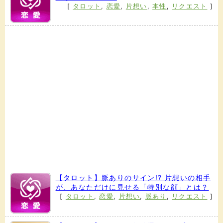
[
タロット
,
恋愛
,
片想い
,
本性
,
リクエスト
]
【タロット】脈ありのサイン!? 片想いの相手
が、あなただけに見せる「特別な顔」とは？
[
タロット
,
恋愛
,
片想い
,
脈あり
,
リクエスト
]