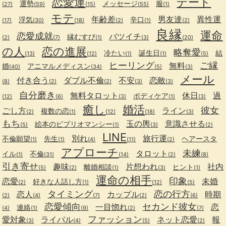
恋愛運
デート
運勢
メッセージ
服
(27)
(59)
(15)
(55)
(1)
モテ
年齢差
男友達
異性運
浮気
辛口
(17)
(30)
(18)
(2)
(1)
(2)
良縁
運命
恋愛成就
バツイチ
縁むすび
(2)
(7)
(1)
(3)
(20)
の人
恋の進展
略奪愛
冷たい
誕生日
結
(13)
(12)
(1)
(1)
(5)
ヒーリング
ご縁
無料
婚
アニマルメディスン
(40)
(34)
(5)
(3)
メール
付き合う
ダブル不倫
不安
恋敵
(8)
(2)
(2)
(3)
(3)
自分磨き
無料タロット
休日
過
ボディケア
(12)
(6)
(3)
(1)
(3)
癒し
婚活
彼女
ごし方
ライン
複数の恋
(2)
(1)
(12)
(18)
(3)
もち
玉の輿
意識させる
絵本のビブリオマンシー
(5)
(1)
(3)
(2)
LINE
別れ
旅行運
不倫願望
先生
ヘアースタ
(1)
(1)
(4)
(11)
(2)
アプローチ
未練
タロット
イル
不倫
(1)
(31)
(14)
(2)
(8)
引き寄せ
趣味
片想われ
社内
離婚相談
ヒント
(5)
(2)
(1)
(3)
(1)
運命の相手
印象
恋愛
未婚
好きな人話し方
(2)
(1)
(12)
(5)
タイミング
恋の行方
恋人
カップル
時期
(2)
(4)
(7)
(2)
(6)
恋愛傾向
セカンド彼女
一目惚れ
恋
連絡
(4)
(1)
(9)
(2)
(7)
ファッション
愛対象
ライバル
ネット恋愛
報
(3)
(4)
(5)
(2)