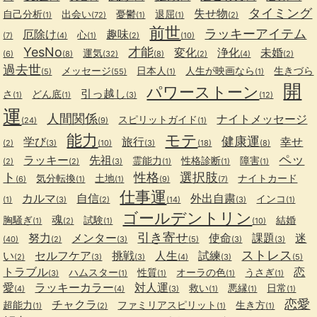
タイミング
失せ物
自己分析
出会い
憂鬱
退屈
(1)
(72)
(1)
(1)
(2)
前世
ラッキーアイテム
厄除け
趣味
心
(7)
(4)
(1)
(2)
(10)
YesNo
才能
変化
浄化
未婚
運気
(6)
(8)
(32)
(8)
(2)
(4)
(2)
過去世
メッセージ
日本人
人生が映画なら
生きづら
(5)
(55)
(1)
(1)
開
パワーストーン
引っ越し
さ
どん底
(1)
(1)
(3)
(12)
運
人間関係
ナイトメッセージ
スピリットガイド
(24)
(9)
(1)
能力
モテ
健康運
学び
旅行
幸せ
(2)
(3)
(10)
(3)
(18)
(8)
ペッ
ラッキー
先祖
霊能力
性格診断
障害
(2)
(2)
(3)
(1)
(1)
(1)
ト
性格
選択肢
気分転換
土地
ナイトカード
(6)
(1)
(1)
(9)
(7)
仕事運
カルマ
自信
外出自粛
インコ
(1)
(3)
(2)
(14)
(3)
(1)
ゴールデントリン
魂
胸騒ぎ
試験
結婚
(1)
(2)
(1)
(10)
引き寄せ
努力
メンター
使命
課題
迷
(40)
(2)
(3)
(5)
(3)
(3)
ストレス
い
セルフケア
挑戦
人生
試練
(2)
(3)
(3)
(4)
(3)
(5)
トラブル
恋
ハムスター
性質
オーラの色
うさぎ
(3)
(1)
(1)
(1)
(1)
愛
ラッキーカラー
対人運
救い
悪縁
日常
(4)
(4)
(3)
(1)
(1)
(1)
恋愛
チャクラ
超能力
ファミリアスピリット
生き方
(1)
(2)
(1)
(1)