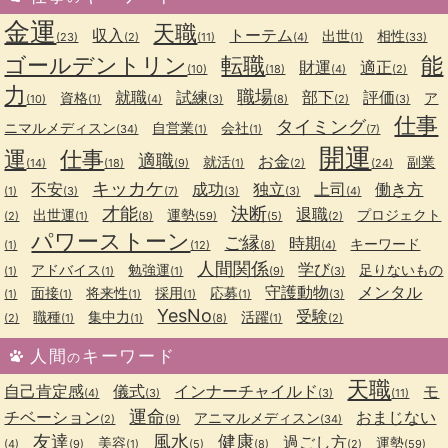
金運
天職
収入
トーテム
出世
相性
(23)
(2)
(11)
(4)
(1)
(33)
ゴールデントリン
転職
能
財運
適正
(10)
(18)
(4)
(2)
力
職場
就職
試練
部下
評価
資格
ア
(10)
(1)
(4)
(3)
(8)
(2)
(3)
仕事
タイミング
ニマルメディスン
自営業
会社
(34)
(1)
(1)
(7)
開運
運
仕事
適職
お金
就活
副業
(14)
(18)
(9)
(1)
(2)
(24)
キッカケ
不安
成功
独立
上司
働き方
(1)
(3)
(7)
(3)
(3)
(4)
才能
決断
退職
出世運
運勢
プロジェクト
(2)
(1)
(8)
(59)
(5)
(2)
パワーストーン
ご縁
時期
キーワード
(1)
(12)
(8)
(4)
人間関係
学び
アドバイス
勉強運
足りないもの
(1)
(1)
(1)
(9)
(3)
守護動物
メンタル
面接
将来性
採用
応募
(1)
(1)
(1)
(1)
(1)
(3)
YesNo
受験
職種
集中力
活躍
(2)
(1)
(1)
(8)
(1)
(2)
人間
キーワード
の
天職
自己肯定感
儀式
インナーチャイルド
モ
(4)
(3)
(3)
(11)
運命
チベーション
おまじない
アニマルメディスン
(2)
(9)
(34)
友達
風水
健康
過ごし方
美容
運勢
(4)
(9)
(1)
(5)
(8)
(2)
(59)