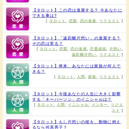
【タロット】この恋は進展する？ 今あなたに
できる事は?
[
タロット
,
恋愛
,
恋の進展
,
リクエスト
]
【タロット】「遠距離片想い」の進展する？
その恋は実る？
[
タロット
,
恋愛
,
恋の進展
,
恋愛成就
,
片想い
,
遠距離片想い
,
リクエスト
]
【タロット】将来、あなたには家族が何人で
きる？
[
タロット
,
人間
,
家族
,
リクエスト
]
【タロット】今後あなたの人生に大きく影響
する「キーパーソン」のイニシャルは？
[
タロット
,
人間
,
イニシャル
,
メンター
,
リクエ
スト
]
【タロット】もし片想いの彼を、動物に例え
るなら何系男子？