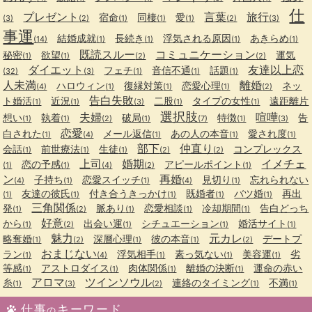
仕
プレゼント
言葉
旅行
宿命
同棲
愛
(3)
(2)
(1)
(1)
(1)
(2)
(3)
事運
結婚成就
長続き
浮気される原因
あきらめ
(14)
(1)
(1)
(1)
(1)
既読スルー
コミュニケーション
秘密
欲望
運気
(1)
(1)
(2)
(2)
ダイエット
友達以上恋
フェチ
音信不通
話題
(32)
(3)
(1)
(1)
(1)
人未満
離婚
ハロウィン
復縁対策
恋愛心理
ネッ
(4)
(1)
(1)
(1)
(2)
告白失敗
ト婚活
近況
二股
タイプの女性
遠距離片
(1)
(1)
(3)
(1)
(1)
選択肢
夫婦
喧嘩
想い
執着
破局
特徴
告
(1)
(1)
(2)
(1)
(7)
(1)
(3)
恋愛
白された
メール返信
あの人の本音
愛され度
(1)
(4)
(1)
(1)
(1)
部下
仲直り
会話
前世療法
生徒
コンプレックス
(1)
(1)
(1)
(2)
(2)
上司
婚期
イメチェ
恋の予感
アピールポイント
(1)
(1)
(4)
(2)
(1)
ン
再婚
子持ち
恋愛スイッチ
見切り
忘れられない
(4)
(1)
(1)
(4)
(1)
友達の彼氏
付き合うきっかけ
既婚者
バツ婚
再出
(1)
(1)
(1)
(1)
(1)
三角関係
発
脈あり
恋愛相談
冷却期間
告白どっち
(1)
(2)
(1)
(1)
(1)
好意
から
出会い運
シチュエーション
婚活サイト
(1)
(2)
(1)
(1)
(1)
魅力
元カレ
略奪婚
深層心理
彼の本音
デートプ
(1)
(2)
(1)
(1)
(2)
おまじない
ラン
浮気相手
素っ気ない
美容運
劣
(1)
(4)
(1)
(1)
(1)
等感
アストロダイス
肉体関係
離婚の決断
運命の赤い
(1)
(1)
(1)
(1)
アロマ
ツインソウル
糸
連絡のタイミング
不満
(1)
(3)
(2)
(1)
(1)
仕事
キーワード
の