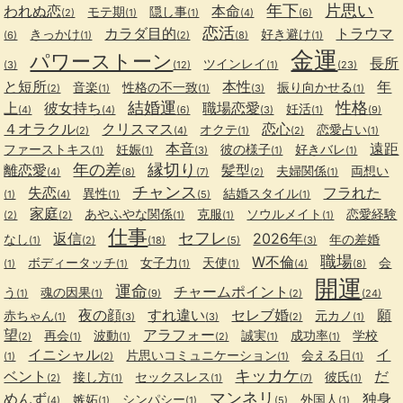
年下
片思い
われぬ恋
本命
モテ期
隠し事
(2)
(1)
(1)
(4)
(6)
恋活
カラダ目的
トラウマ
きっかけ
好き避け
(6)
(1)
(2)
(8)
(1)
金運
パワーストーン
長所
ツインレイ
(3)
(12)
(1)
(23)
と短所
本性
年
音楽
性格の不一致
振り向かせる
(2)
(1)
(1)
(3)
(1)
結婚運
性格
上
彼女持ち
職場恋愛
妊活
(4)
(4)
(6)
(3)
(1)
(9)
４オラクル
クリスマス
恋心
オクテ
恋愛占い
(2)
(4)
(1)
(2)
(1)
本音
遠距
ファーストキス
妊娠
彼の様子
好きバレ
(1)
(1)
(3)
(1)
(1)
年の差
縁切り
離恋愛
髪型
夫婦関係
両想い
(4)
(8)
(7)
(2)
(1)
チャンス
失恋
フラれた
異性
結婚スタイル
(1)
(4)
(1)
(5)
(1)
家庭
あやふやな関係
克服
ソウルメイト
恋愛経験
(2)
(2)
(1)
(1)
(1)
仕事
セフレ
返信
2026年
なし
年の差婚
(1)
(2)
(18)
(5)
(3)
職場
W不倫
ボディータッチ
女子力
天使
会
(1)
(1)
(1)
(1)
(4)
(8)
開運
運命
チャームポイント
う
魂の因果
(1)
(1)
(9)
(2)
(24)
夜の顔
すれ違い
セレブ婚
願
赤ちゃん
元カノ
(1)
(3)
(3)
(2)
(1)
望
アラフォー
再会
波動
誠実
成功率
学校
(2)
(1)
(1)
(2)
(1)
(1)
イニシャル
イ
片思いコミュニケーション
会える日
(1)
(2)
(1)
(1)
キッカケ
ベント
だ
接し方
セックスレス
彼氏
(2)
(1)
(1)
(7)
(1)
マンネリ
めんず
独身
嫉妬
シンパシー
外国人
(4)
(1)
(1)
(5)
(1)