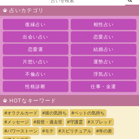
占いカテゴリ
復縁占い
相性占い
出会い占い
恋愛占い
恋愛運
結婚占い
片想い占い
運勢占い
不倫占い
浮気占い
性格診断
仕事・金運
HOTなキーワード
#オラクルカード
#彼の気持ち
#ペットの気持ち
#メッセージ
#前世・過去世
#守護霊
#スプレッド
#パワーストーン
#モテ
#スピリチュアル
#年の差