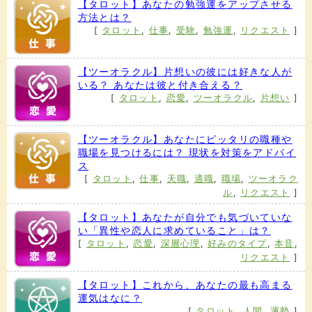
【タロット】あなたの勉強運をアップさせる
方法とは？
[
タロット
,
仕事
,
受験
,
勉強運
,
リクエスト
]
【ツーオラクル】片想いの彼には好きな人が
いる？ あなたは彼と付き合える？
[
タロット
,
恋愛
,
ツーオラクル
,
片想い
]
【ツーオラクル】あなたにピッタリの職種や
職場を見つけるには？ 現状を対策をアドバイ
ス
[
タロット
,
仕事
,
天職
,
適職
,
職場
,
ツーオラク
ル
,
リクエスト
]
【タロット】あなたが自分でも気づいていな
い「異性や恋人に求めていること」は？
[
タロット
,
恋愛
,
深層心理
,
好みのタイプ
,
本音
,
リクエスト
]
【タロット】これから、あなたの最も高まる
運気はなに？
[
タロット
,
人間
,
運勢
]