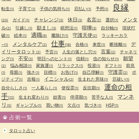
良縁
転生
子育て
子供の気持ち
厄払い
予想
(1)
(1)
(1)
(1)
(1)
チャレンジ
休日
名言
メンタ
ガイド
選択
(20)
(1)
(3)
(3)
(2)
(1)
ル
励まし
喧嘩
引越し
瞑想法
自分軸
現状打
(2)
(1)
(3)
(1)
(3)
(1)
適職
守護天使
破
絵本
魔除け
ラッキーカラ
(1)
(1)
(9)
(1)
(2)
仕事
メンタルケア
デ
−
合格
来世
断捨離
(1)
(2)
(18)
(1)
(1)
(1)
イリータロット
言葉
予言
人生の落とし穴
チャネリ
(2)
(1)
(1)
(2)
不安
願望
ング
明日へのヒント
信頼
虫の知らせ
(1)
(3)
(1)
(1)
(1)
悩み相談
家族運
リラックス
投資
ギフト
前兆
(2)
(1)
(1)
(1)
(1)
(1)
守護霊
母親
強さ
目標
お告げ
自己理解
ポ
(1)
(1)
(1)
(1)
(1)
(1)
(2)
イニシャル
ジティブ
吉報
生まれた意味
厄祓い
(1)
(1)
(2)
(1)
(1)
運命の相
自分らしさ
一人暮らし
使役霊
反抗期
(1)
(1)
(1)
(1)
手
マンネ
生まれ変わり
妨害
停滞期
苦手な人
(12)
(1)
(1)
(1)
(1)
リ
ギャンブル
買い物
欠点
気づき
HSP
(5)
(1)
(1)
(1)
(1)
(1)
占術一覧
タロット占い