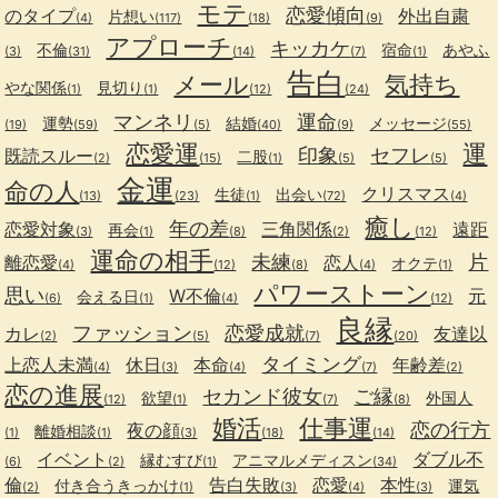
モテ
恋愛傾向
のタイプ
外出自粛
片想い
(4)
(117)
(18)
(9)
アプローチ
キッカケ
不倫
宿命
あやふ
(3)
(31)
(14)
(7)
(1)
告白
メール
気持ち
やな関係
見切り
(1)
(1)
(12)
(24)
マンネリ
運命
運勢
結婚
メッセージ
(19)
(59)
(5)
(40)
(9)
(55)
恋愛運
運
印象
セフレ
既読スルー
二股
(2)
(15)
(1)
(5)
(5)
金運
命の人
クリスマス
生徒
出会い
(13)
(23)
(1)
(72)
(4)
癒し
年の差
恋愛対象
三角関係
遠距
再会
(3)
(1)
(8)
(2)
(12)
運命の相手
未練
片
離恋愛
恋人
オクテ
(4)
(12)
(8)
(4)
(1)
パワーストーン
思い
W不倫
元
会える日
(6)
(1)
(4)
(12)
良縁
ファッション
恋愛成就
カレ
友達以
(2)
(5)
(7)
(20)
タイミング
上恋人未満
休日
本命
年齢差
(4)
(3)
(4)
(7)
(2)
恋の進展
セカンド彼女
ご縁
欲望
外国人
(12)
(1)
(7)
(8)
婚活
仕事運
恋の行方
夜の顔
離婚相談
(1)
(1)
(3)
(18)
(14)
イベント
ダブル不
縁むすび
アニマルメディスン
(6)
(2)
(1)
(34)
倫
告白失敗
恋愛
本性
付き合うきっかけ
運気
(2)
(1)
(3)
(4)
(3)