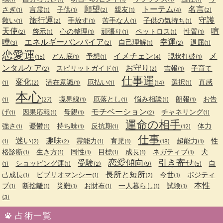
願望
トーテム
名言
さぎ
言霊
子供
親友
(1)
(1)
(1)
(2)
(1)
(4)
(2)
旅行運
守護
救い
手放す
苦手な人
子供の気持ち
(1)
(2)
(1)
(1)
(1)
天使
喧
啓示
心の整理
頑張り
ペットロス
性質
(2)
(1)
(1)
(1)
(1)
(1)
嘩
エネルギーバンパイア
幸運
自己理解
退屈
(3)
(2)
(1)
(2)
(1)
恋愛運
イメチェン
メ
どん底
予想
現状打破
(15)
(1)
(1)
(4)
(1)
ンタルケア
お守り
スピリットガイド
吉報
子育て
(2)
(1)
(2)
(1)
仕事運
変化
潜在意識
厄払い
選択
直感
(1)
(2)
(1)
(1)
(14)
(1)
本心
境界線
厄落とし
悩み相談
朗報
お告
(1)
(27)
(1)
(1)
(1)
(1)
モチベーション
げ
因果応報
母親
チャネリング
(1)
(1)
(1)
(2)
(1)
運命の相手
強さ
憂鬱
持ち味
反抗期
体力
(1)
(1)
(1)
(1)
(12)
仕事
迷い
趣味
霊能力
育児
超能力
性
(1)
(2)
(2)
(1)
(1)
(18)
(1)
格診断
生き方
同性
目標
成長
ネガティブ
犬
(1)
(1)
(1)
(1)
(1)
(1)
恋愛傾向
引き寄せ
受験
ショッピング運
自
(1)
(1)
(2)
(9)
(5)
長所と短所
己成長
ビブリオマンシー
今世
ポジティ
(1)
(1)
(2)
(1)
本性
ブ
断捨離
災難
お財布
一人暮らし
試験
(1)
(1)
(1)
(1)
(1)
(1)
(3)
占術一覧