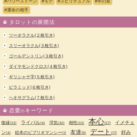
#パワーストーン
#モテ
#スピリチュアル
#年の差
#運命の相手
タロットの展開法
ツーオラクル(２枚引き)
スリーオラクル(３枚引き)
ゴールデントリン(３枚引き)
ダイヤモンドクロス(４枚引き)
ギリシャ十字(５枚引き)
ピラミッド(６枚引き)
ヘキサグラム(７枚引き)
恋愛
キーワード
の
本心
ライバル
イメチェ
復縁
浮気
相性
(33)
(4)
(30)
(33)
(27)
デート
友達
ン
好み
絵本のビブリオマンシー
(4)
(1)
(9)
(17)