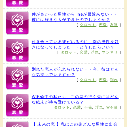
仲が良かった男性からlineが最近来ない・・
彼には好きな人ができたのでしょうか？
[
タロット
,
恋愛
,
友達
]
付き合っている彼がいるのに、別の男性を好
きになってしまった・・どうしたらいい？
[
タロット
,
恋愛
,
浮気
,
マンネリ
]
別れた恋人が忘れられない・・今、彼はどん
な気持ちでいますか？
[
タロット
,
恋愛
,
別れ
]
W不倫中の私たち、この恋の行く先にはどん
な結末が待ち受けている？
[
タロット
,
恋愛
,
不倫
,
浮気
,
W不倫
]
【 未来の恋 】私はこの先どんな男性に出会