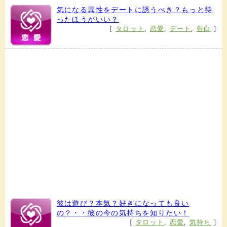
気になる異性をデートに誘うべき？もっと待
ったほうがいい？
[
タロット
,
恋愛
,
デート
,
告白
]
彼は遊び？本気？好きになっても良い
の？・・彼の今の気持ちを知りたい！
[
タロット
,
恋愛
,
気持ち
]