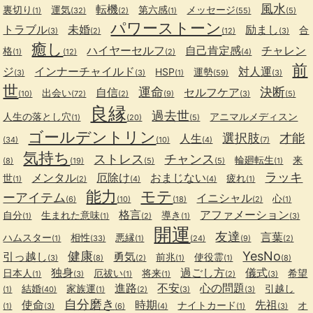
風水
転機
裏切り
運気
第六感
メッセージ
(1)
(32)
(2)
(1)
(55)
(5)
パワーストーン
トラブル
未婚
励まし
合
(3)
(2)
(12)
(3)
癒し
ハイヤーセルフ
自己肯定感
チャレン
格
(1)
(12)
(2)
(4)
前
ジ
インナーチャイルド
対人運
HSP
運勢
(3)
(3)
(1)
(59)
(3)
世
運命
決断
自信
セルフケア
出会い
(10)
(72)
(2)
(9)
(3)
(5)
良縁
過去世
人生の落とし穴
アニマルメディスン
(1)
(20)
(5)
ゴールデントリン
選択肢
才能
人生
(34)
(10)
(4)
(7)
気持ち
ストレス
チャンス
輪廻転生
来
(8)
(19)
(5)
(5)
(1)
ラッキ
メンタル
厄除け
おまじない
世
疲れ
(1)
(2)
(4)
(4)
(1)
能力
モテ
ーアイテム
イニシャル
心
(6)
(10)
(18)
(2)
(1)
格言
アファメーション
自分
生まれた意味
導き
(1)
(1)
(2)
(1)
(3)
開運
友達
言葉
ハムスター
相性
悪縁
(1)
(33)
(1)
(24)
(9)
(2)
健康
YesNo
引っ越し
勇気
前兆
使役霊
(3)
(8)
(2)
(1)
(1)
(8)
独身
過ごし方
儀式
日本人
厄祓い
将来
希望
(1)
(3)
(1)
(1)
(2)
(3)
進路
不安
心の問題
結婚
家族運
引越し
(1)
(40)
(1)
(2)
(3)
(3)
自分磨き
使命
時期
先祖
ナイトカード
オ
(1)
(3)
(6)
(4)
(1)
(3)