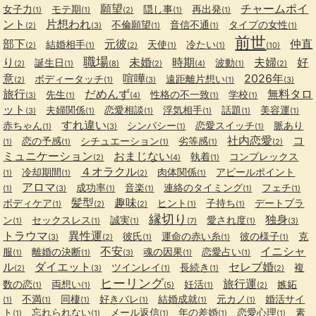
願望
チャームポイ
女子力
モテ期
隠し事
再出発
(1)
(1)
(2)
(1)
(1)
ント
片想われ
不倫願望
音信不通
タイプの女性
(2)
(3)
(1)
(1)
(1)
前世
部下
元彼
仲直
結婚相手
天使
冷たい
(2)
(1)
(2)
(1)
(1)
(10)
職場
り
未婚
時期
夫婦
好
誕生日
波動
(2)
(1)
(8)
(2)
(4)
(1)
(2)
意
喧嘩
2026年
ボディータッチ
遠距離片想い
(2)
(1)
(3)
(1)
(3)
旅行
だめんず
無料タロ
先生
性格の不一致
学校
(3)
(1)
(4)
(1)
(1)
ット
夫婦関係
恋愛相談
浮気相手
話題
美容運
(3)
(1)
(1)
(1)
(1)
(1)
すれ違い
赤ちゃん
シンパシー
恋愛スイッチ
脈あり
(1)
(3)
(1)
(1)
社内恋愛
コ
恋の予感
シチュエーション
劣等感
(1)
(1)
(1)
(1)
(2)
ミュニケーション
おまじない
執着
コンプレックス
(2)
(4)
(1)
４オラクル
冷却期間
肉体関係
アピールポイント
(1)
(1)
(2)
(1)
アロマ
成功率
音楽
連絡のタイミング
フェチ
(1)
(3)
(1)
(1)
(1)
(1)
髪型
趣味
ボディケア
ヒント
子持ち
デートプラ
(1)
(2)
(2)
(1)
(1)
縁切り
独身
ン
セックスレス
誠実
愛され度
(1)
(1)
(1)
(7)
(1)
(3)
トラウマ
異性運
彼氏
運命の赤い糸
彼の様子
克
(3)
(2)
(1)
(1)
(1)
不安
イニシャ
服
離婚の決断
魂の因果
恋愛占い
(1)
(1)
(3)
(1)
(1)
ル
ダイエット
セレブ婚
ツインレイ
長続き
複
(2)
(3)
(1)
(1)
(2)
ヒーリング
旅行運
数の恋
両想い
妊活
嫉妬
(1)
(1)
(5)
(1)
(2)
不満
同棲
好きバレ
結婚成就
元カノ
婚活サイ
(1)
(1)
(1)
(1)
(1)
(1)
ト
忘れられない
メール返信
年の差婚
恋愛心理
素
(1)
(1)
(1)
(1)
(1)