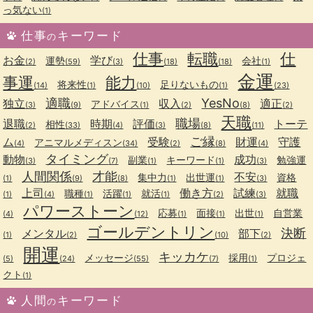
っ気ない
(1)
仕事
キーワード
の
仕事
転職
仕
お金
学び
運勢
会社
(2)
(59)
(3)
(18)
(18)
(1)
金運
事運
能力
将来性
足りないもの
(14)
(1)
(10)
(1)
(23)
適職
YesNo
独立
収入
適正
アドバイス
(3)
(9)
(1)
(2)
(8)
(2)
天職
職場
退職
時期
評価
トーテ
相性
(2)
(33)
(4)
(3)
(8)
(11)
ご縁
ム
受験
財運
守護
アニマルメディスン
(4)
(34)
(2)
(8)
(4)
タイミング
動物
成功
副業
キーワード
勉強運
(3)
(7)
(1)
(1)
(3)
人間関係
才能
不安
集中力
出世運
資格
(1)
(9)
(8)
(1)
(1)
(3)
上司
働き方
試練
就職
職種
活躍
就活
(1)
(4)
(1)
(1)
(1)
(2)
(3)
パワーストーン
応募
面接
出世
自営業
(4)
(12)
(1)
(1)
(1)
ゴールデントリン
決断
メンタル
部下
(1)
(2)
(10)
(2)
開運
キッカケ
メッセージ
採用
プロジェ
(5)
(24)
(55)
(7)
(1)
クト
(1)
人間
キーワード
の