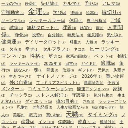
失せ物
カルマ
予兆
アロマ
ーラの色
停滞
(1)
(1)
(2)
(3)
(2)
(3)
金運
縁切り
守護動物
学び
後悔
絵本
(3)
(23)
(3)
(1)
(1)
(7)
ご縁
ラッキーカラー
休日
ギャンブル
自己分析
(1)
(4)
(3)
(1)
人間関
試練
無料タロット
課題
妨害
夢
(8)
(3)
(3)
(3)
(1)
(1)
係
浄化
投資
自分軸
瞑想法
無意識
気づき
(9)
(4)
(1)
(1)
(1)
(1)
(1)
健康運
デイリータロット
ラッキー
尊重
人気
(8)
(2)
(1)
(1)
ヒーリング
幸せ
セルフラブ
欠点
ネコ
(2)
(1)
(2)
(2)
(1)
(5)
マンネリ
性格
ペット
努力
挑戦
家系の因縁
(5)
(9)
(2)
(1)
(6)
適職
旅
ラッキーカラ−
2025年
日常
ガイド
(3)
(1)
(1)
(1)
(1)
(9)
行
魂
嫌な人
障害
信頼
ギフト
元気
胸騒ぎ
(3)
(1)
(2)
(1)
(1)
(1)
(1)
ナイトメッセージ
2026年
買い物運
生きづらさ
(1)
(1)
(2)
(3)
外出自粛
ファミリアスピリット
適職診断
予言
(3)
(3)
(1)
(1)
(1)
メンター
コミュニケーション
家族
開運アクション
(3)
(2)
(1)
チャクラ
ストレス解消
守護霊
気分転換
生ま
(2)
(2)
(2)
(2)
(1)
ダイエット
魂の目的
れ変わり
判断
ラッキーアクシ
(1)
(3)
(2)
(1)
ョン
忍耐
才能発掘
人生が映画なら
虫の知らせ
故
(1)
(1)
(1)
(1)
(1)
天職
タイミング
魅力
人
美容
買い物
ブ
(1)
(1)
(2)
(1)
(11)
(7)
恋愛
仲直り
ロック
インコ
停滞期
魔除け
土
(1)
(4)
(1)
(1)
(2)
(1)
地
自分らしさ
明日へのヒント
リラックス
適性
う
(1)
(1)
(1)
(1)
(1)