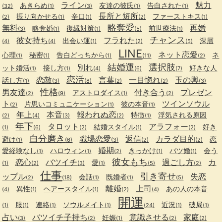
ライン
魅力
あきらめ
友達の彼氏
告白された
(32)
(1)
(3)
(1)
(1)
長所と短所
振り向かせる
辛口
ファーストキス
(2)
(1)
(1)
(2)
(1)
略奪愛
無料
再婚
略奪婚
復縁対策
前世療法
(3)
(1)
(1)
(5)
(1)
チャンス
彼女持ち
フラれた
出会い運
深層
(4)
(4)
(1)
(2)
(5)
LINE
ネット恋愛
心理
秘密
告白どっちから
ネ
(1)
(1)
(1)
(11)
(2)
結婚運
選択肢
別れ
ット婚活
接し方
好きな人
(1)
(1)
(4)
(6)
(7)
恋活
恋敵
言葉
一目惚れ
玉の輿
話し方
(1)
(3)
(8)
(2)
(2)
(3)
性格
男友達
付き合う
プレゼン
アストロダイス
(2)
(9)
(1)
(2)
ト
ツインソウル
片思いコミュニケーション
彼の本音
(2)
(1)
(1)
年上
本音
報われぬ恋
特徴
浮気される原因
(2)
(4)
(3)
(2)
(1)
年下
タロット
アラフォー
結婚スタイル
好き
(1)
(6)
(2)
(1)
(2)
自分磨き
職場恋愛
返信
カラダ目的
避け
恋
(1)
(6)
(3)
(2)
(2)
婚期
愛経験なし
ハロウィン
きっかけ
バツ婚
会う
(1)
(1)
(2)
(1)
(1)
彼女もち
恋心
バツイチ
過ごし方
カ
愛
(1)
(2)
(3)
(1)
(5)
(2)
仕事
引き寄せ
ップル
失恋
会話
既婚者
(2)
(18)
(1)
(1)
(5)
離婚
上司
異性
ヘアースタイル
あの人の本音
(4)
(1)
(1)
(2)
(4)
開運
服
連絡
ソウルメイト
近況
破局
(1)
(1)
(1)
(1)
(24)
(1)
(1)
占い
バツイチ子持ち
意識させる
家庭
妊娠
(3)
(2)
(1)
(2)
(2)