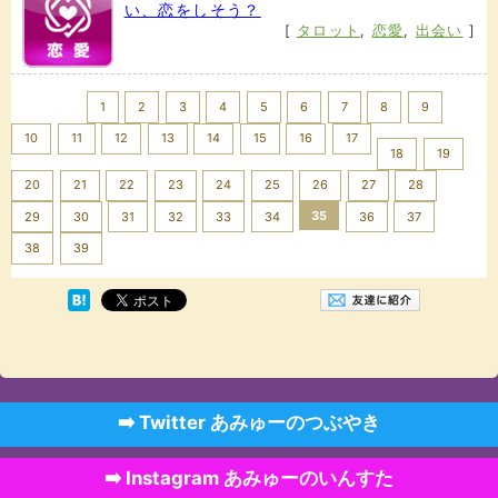
い、恋をしそう？
[
タロット
,
恋愛
,
出会い
]
<< Prev
1
2
3
4
5
6
7
8
9
10
11
12
13
14
15
16
17
18
19
20
21
22
23
24
25
26
27
28
35
29
30
31
32
33
34
36
37
Next >>
38
39
➡️ Twitter あみゅーのつぶやき
➡️ Instagram あみゅーのいんすた