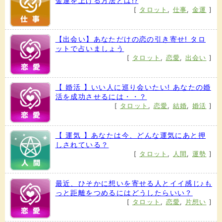
金運を上げる方法とは!?
[
タロット
,
仕事
,
金運
]
【出会い】あなただけの恋の引き寄せ! タロ
ットで占いましょう
[
タロット
,
恋愛
,
出会い
]
【 婚活 】いい人に巡り会いたい! あなたの婚
活を成功させるには・・？
[
タロット
,
恋愛
,
結婚
,
婚活
]
【 運気 】あなたは今、どんな運気にあと押
しされている？
[
タロット
,
人間
,
運勢
]
最近、ひそかに想いを寄せる人とイイ感じ♪も
っと距離をつめるにはどうしたらいい？
[
タロット
,
恋愛
,
片想い
]