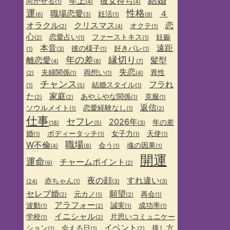
結婚
年上
彼女持ち
向かせる
(1)
(4)
(4)
運
性格
職場恋愛
４
妊活
(6)
(3)
(1)
(9)
オラクル
クリスマス
恋
オクテ
(2)
(4)
(1)
心
恋愛占い
ファーストキス
妊娠
(2)
(1)
(1)
本音
遠距
彼の様子
好きバレ
(1)
(3)
(1)
(1)
年の差
縁切り
離恋愛
髪型
(4)
(8)
(7)
失恋
夫婦関係
両想い
異性
(2)
(1)
(1)
(4)
チャンス
フラれ
結婚スタイル
(1)
(5)
(1)
た
家庭
あやふやな関係
克服
(2)
(2)
(1)
(1)
返信
ソウルメイト
恋愛経験なし
(1)
(1)
(2)
仕事
セフレ
2026年
年の差
(18)
(5)
(3)
婚
ボディータッチ
女子力
天使
(1)
(1)
(1)
(1)
職場
W不倫
会う
魂の因果
(4)
(8)
(1)
(1)
開運
運命
チャームポイント
(9)
(2)
夜の顔
すれ違い
赤ちゃん
(24)
(1)
(3)
(3)
セレブ婚
願望
元カノ
再会
(2)
(1)
(2)
(1)
アラフォー
波動
誠実
成功率
(1)
(2)
(1)
(1)
イニシャル
学校
片思いコミュニケー
(1)
(2)
イベント
ション
会える日
接し方
(1)
(1)
(2)