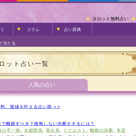
タロット無料占い
う
コラム
占い辞典
ど当たる
ロット占い一覧
人気の占い
料、復縁を叶える占い師 >>
致で離婚すべき？後悔しない決断をするには？
格の不一致
,
夫婦関係
,
再出発
,
リクエスト
,
離婚の決断
,
本音