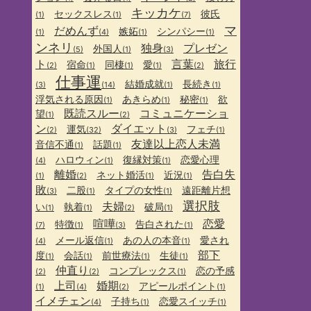
キッカケ
セックスレス
彼氏
(1)
(1)
(7)
マ
だめんず
嫉妬
シンパシー
(1)
(4)
(1)
(1)
ンネリ
独身
プレゼン
外国人
(5)
(1)
(3)
ト
言葉
旅行
宿命
同棲
愛
(2)
(1)
(1)
(1)
(2)
仕事運
結婚成就
長続き
(3)
(14)
(1)
(1)
浮気される原因
あきらめ
秘密
欲
(1)
(1)
(1)
既読スルー
コミュニケーショ
望
(1)
(2)
ン
ダイエット
運気
フェチ
(2)
(32)
(3)
(1)
友達以上恋人未満
音信不通
話題
(1)
(1)
ハロウィン
復縁対策
恋愛心理
(4)
(1)
(1)
離婚
告白失
ネット婚活
近況
(1)
(2)
(1)
(1)
敗
二股
タイプの女性
遠距離片想
(3)
(1)
(1)
選択肢
夫婦
い
執着
破局
(1)
(1)
(2)
(1)
喧嘩
恋愛
特徴
告白された
(7)
(1)
(3)
(1)
メール返信
あの人の本音
愛され
(4)
(1)
(1)
部下
度
会話
前世療法
生徒
(1)
(1)
(1)
(1)
仲直り
コンプレックス
恋の予感
(2)
(2)
(1)
上司
婚期
アピールポイント
(1)
(4)
(2)
(1)
イメチェン
子持ち
恋愛スイッチ
(4)
(1)
(1)