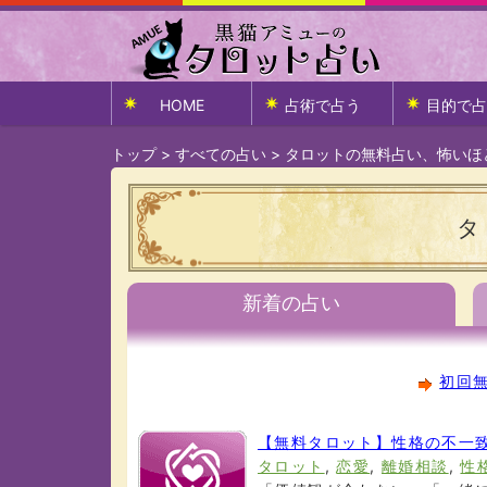
HOME
占術で占う
目的で占
トップ
>
すべての占い
>
タロットの無料占い、怖いほ
タ
新着の占い
初回無
【無料タロット】性格の不一
タロット
,
恋愛
,
離婚相談
,
性