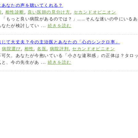
はあなたの声を聴いてくれる？
診
,
相性診断
,
良い医師の見分け方
,
セカンドオピニオン
」「もっと良い病院があるのでは？」……そんな迷いの中にいるあ
なたが検討してい ...
続きを読む
信じて大丈夫？今の主治医とあなたの「心のシンクロ率」
,
病院選び
,
相性
,
名医
,
病院評判
,
セカンドオピニオン
不可欠。あなたが今抱いている「小さな違和感」の正体は？タロ
と、今の先生があ ...
続きを読む