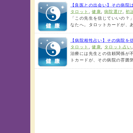
【良医との出会い】その病院
タロット
,
健康
,
病院選び
,
初
「この先生を信じていいの？
なたへ。タロットカードが、あ
【病院相性占い】その病院を
タロット
,
健康
,
タロット占い
治療には先生との信頼関係が
トカードが、その病院の雰囲気