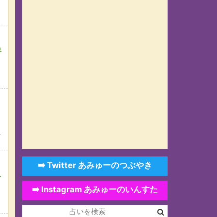
ド
の
に
➡️ Twitter あみゅーのつぶやき
改
➡️ Instagram あみゅーのいんすた