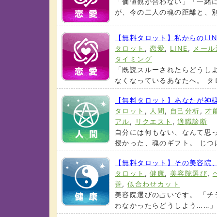
「価値観が合わない」「一緒
が、今の二人の魂の距離と、別れ
【無料タロット】私からのLI
タロット
,
恋愛
,
LINE
,
メール
タイミング
「既読スルーされたらどうし
なくなっているあなたへ。 タロ
【無料タロット】あなたが神
タロット
,
人間
,
自己分析
,
才
アル
,
リクエスト
,
適職診断
自分には何もない、なんて思
授かった、魂のギフト。 じつは
【無料タロット】その美容院
タロット
,
健康
,
美容院選び
,
善
,
似合わせカット
美容院選びの占いです。 「
わなかったらどうしよう……」 