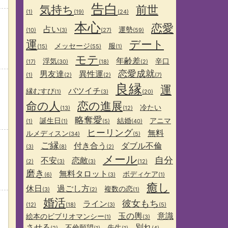
告白
気持ち
前世
(1)
(19)
(24)
本心
恋愛
占い
運勢
(10)
(3)
(27)
(59)
運
デート
メッセージ
服
(15)
(55)
(1)
モテ
年齢差
浮気
辛口
(17)
(30)
(18)
(2)
恋愛成就
男友達
異性運
(1)
(2)
(2)
(7)
良縁
運
バツイチ
縁むすび
(1)
(3)
(20)
命の人
恋の進展
冷たい
(13)
(12)
略奪愛
誕生日
結婚
アニマ
(1)
(1)
(5)
(40)
ヒーリング
無料
ルメディスン
(34)
(5)
ご縁
付き合う
ダブル不倫
(3)
(8)
(2)
メール
自分
不安
恋敵
(2)
(3)
(3)
(12)
磨き
無料タロット
ボディケア
(6)
(3)
(1)
癒し
休日
過ごし方
複数の恋
(3)
(2)
(1)
婚活
彼女もち
ライン
(12)
(18)
(3)
(5)
玉の輿
意識
絵本のビブリオマンシー
(1)
(3)
させる
別れ
不倫願望
先生