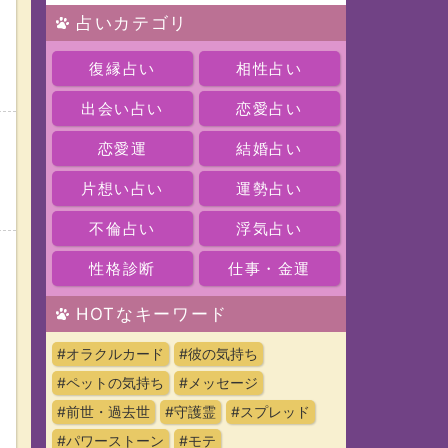
占いカテゴリ
復縁占い
相性占い
出会い占い
恋愛占い
恋愛運
結婚占い
ッ
片想い占い
運勢占い
不倫占い
浮気占い
性格診断
仕事・金運
HOTなキーワード
#オラクルカード
#彼の気持ち
#ペットの気持ち
#メッセージ
#前世・過去世
#守護霊
#スプレッド
#パワーストーン
#モテ