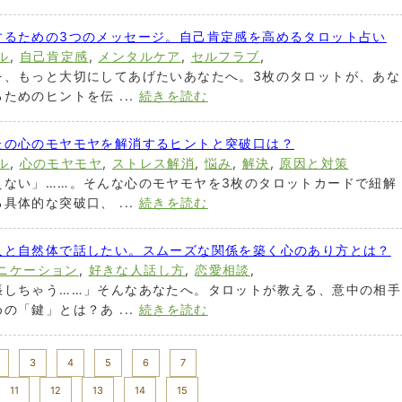
するための3つのメッセージ。自己肯定感を高めるタロット占い
ル
,
自己肯定感
,
メンタルケア
,
セルフラブ
,
を、もっと大切にしてあげたいあなたへ。3枚のタロットが、あな
ためのヒントを伝 ...
続きを読む
たの心のモヤモヤを解消するヒントと突破口は？
ル
,
心のモヤモヤ
,
ストレス解消
,
悩み
,
解決
,
原因と対策
えない」……。そんな心のモヤモヤを3枚のタロットカードで紐解
具体的な突破口、 ...
続きを読む
人と自然体で話したい。スムーズな関係を築く心のあり方とは？
ニケーション
,
好きな人話し方
,
恋愛相談
,
張しちゃう……」そんなあなたへ。タロットが教える、意中の相手
の「鍵」とは？あ ...
続きを読む
3
4
5
6
7
11
12
13
14
15