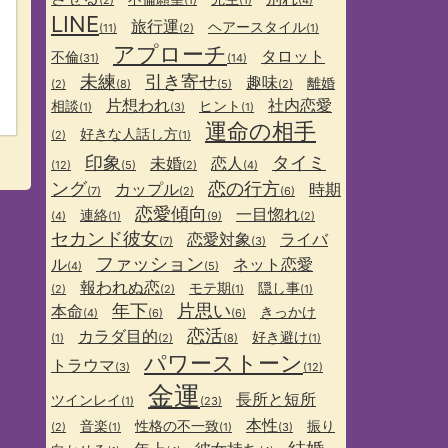
(2)
(1)
(1)
(4)
LINE
旅行運
ヘアースタイル
(11)
(2)
(1)
アプローチ
タロット
不倫
(31)
(14)
未練
引き寄せ
趣味
離婚
(2)
(8)
(5)
(2)
片想われ
社内恋愛
相談
ヒント
(1)
(3)
(1)
運命の相手
好きな人話し方
(2)
(1)
印象
タイミ
未婚
恋人
(12)
(5)
(2)
(4)
ング
恋の行方
カップル
時期
(7)
(2)
(6)
恋愛傾向
一目惚れ
連絡
(4)
(1)
(9)
(2)
セカンド彼女
恋愛対象
ライバ
(7)
(3)
ファッション
ル
ネット恋愛
(4)
(5)
報われぬ恋
モテ期
隠し事
(2)
(2)
(1)
(1)
年下
片思い
本命
きっかけ
(4)
(6)
(6)
恋活
カラダ目的
好き避け
(1)
(2)
(8)
(1)
パワーストーン
トラウマ
(3)
(12)
金運
長所と短所
ツインレイ
(1)
(23)
本性
音楽
性格の不一致
振り
(2)
(1)
(1)
(3)