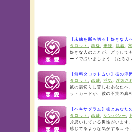
【未練を断ち切る】好きな人
タロット
,
恋愛
,
未練
,
執着
,
好きな人のことが、どうしても
ードで占いましょう （たろさんの
【無料タロット占い】彼の浮
タロット
,
恋愛
,
浮気
,
浮気さ
彼の裏切りに苦しむあなたへ
ットカードが、彼の不実の真相と
【ヘキサグラム】彼とあなた
タロット
,
恋愛
,
シンパシー
,
片思いしている男性がいます
感じてるような気がする… 今、