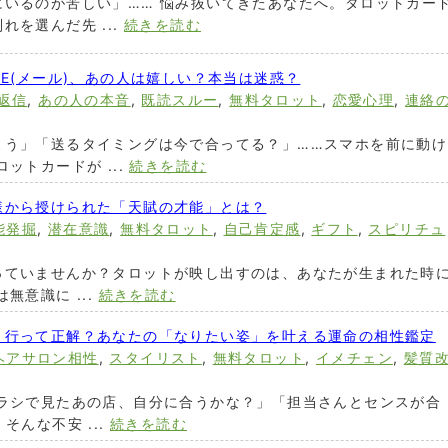
にいるのが苦しい」…… 悩み抜いてきたあなたへ。タロットカー
を選んだ先 ...
続きを読む
NE(メール)、あの人は嬉しい？本当は迷惑？
返信
,
あの人の本音
,
既読スルー
,
無料タロット
,
恋愛心理
,
連絡
よう」「送るタイミングは今で合ってる？」……スマホを前に動け
ットカードが ...
続きを読む
様から授けられた「天賦の才能」とは？
能発掘
,
潜在意識
,
無料タロット
,
自己肯定感
,
ギフト
,
スピリチュ
っていませんか？タロットが映し出すのは、あなたが生まれた時
無意識に ...
続きを読む
、行って正解？あなたの「なりたい姿」を叶える運命の相性鑑定
ヘアサロン相性
,
スタイリスト
,
無料タロット
,
イメチェン
,
髪質
チラシで見たあの店、自分に合うかな？」「担当さんとセンスが合
そんな不安 ...
続きを読む