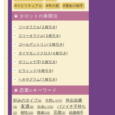
#スピリチュアル
#年の差
#運命の相手
タロットの展開法
ツーオラクル(２枚引き)
スリーオラクル(３枚引き)
ゴールデントリン(３枚引き)
ダイヤモンドクロス(４枚引き)
ギリシャ十字(５枚引き)
ピラミッド(６枚引き)
ヘキサグラム(７枚引き)
恋愛
キーワード
の
好みのタイプ
外出自粛
片想い
(4)
(117)
友達
バツイチ子持ち
出会い
(3)
(9)
(72)
元彼
相性
復縁
結婚相手
(2)
(33)
(33)
(2)