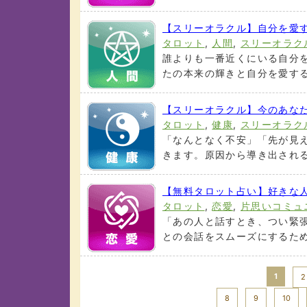
【スリーオラクル】自分を愛
タロット
,
人間
,
スリーオラク
誰よりも一番近くにいる自分
たの本来の輝きと自分を愛する
【スリーオラクル】今のあな
タロット
,
健康
,
スリーオラク
「なんとなく不安」「先が見
きます。原因から導き出される
【無料タロット占い】好きな
タロット
,
恋愛
,
片思いコミュ
「あの人と話すとき、つい緊
との会話をスムーズにするため
1
2
8
9
10