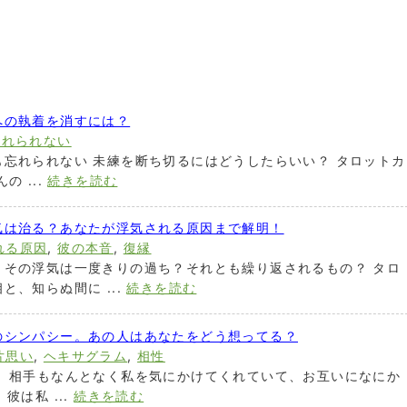
への執着を消すには？
忘れられない
忘れられない 未練を断ち切るにはどうしたらいい？ タロットカ
 ...
続きを読む
気は治る？あなたが浮気される原因まで解明！
れる原因
,
彼の本音
,
復縁
。その浮気は一度きりの過ち？それとも繰り返されるもの？ タロ
、知らぬ間に ...
続きを読む
のシンパシー。あの人はあなたをどう想ってる？
片思い
,
ヘキサグラム
,
相性
。 相手もなんとなく私を気にかけてくれていて、お互いになにか
彼は私 ...
続きを読む