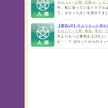
タロット
,
人間
,
厄除け
,
トラ
今、私に迫っているトラブルは
て、タロット占いを役立てましょ
【運気UP】今よりもっと幸
タロット
,
人間
,
運気
,
幸せ
,
今よりもっと運気を上げたい
か・・？ タロットからのメッセ