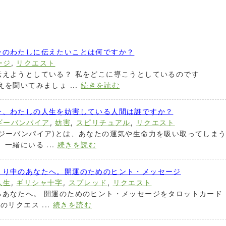
今のわたしに伝えたいことは何ですか？
ージ
,
リクエスト
伝えようとしている？ 私をどこに導こうとしているのです
を聞いてみましょ ...
続きを読む
今、わたしの人生を妨害している人間は誰ですか？
ギーバンパイア
,
妨害
,
スピリチュアル
,
リクエスト
ジーバンパイア)とは、あなたの運気や生命力を吸い取ってしま
一緒にいる ...
続きを読む
まり中のあなたへ。開運のためのヒント・メッセージ
人生
,
ギリシャ十字
,
スプレッド
,
リクエスト
るあなたへ。 開運のためのヒント・メッセージをタロットカード
リクエス ...
続きを読む