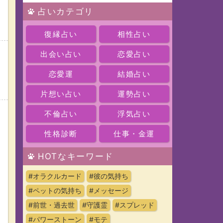
占いカテゴリ
復縁占い
相性占い
出会い占い
恋愛占い
恋愛運
結婚占い
片想い占い
運勢占い
不倫占い
浮気占い
性格診断
仕事・金運
HOTなキーワード
#オラクルカード
#彼の気持ち
#ペットの気持ち
#メッセージ
#前世・過去世
#守護霊
#スプレッド
#パワーストーン
#モテ