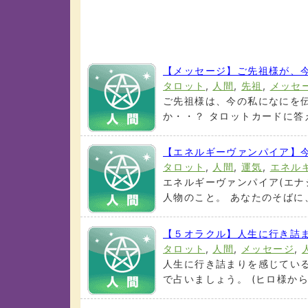
【メッセージ】ご先祖様が、
タロット
,
人間
,
先祖
,
メッセ
ご先祖様は、今の私になにを
か・・？ タロットカードに答え
【エネルギーヴァンパイア】
タロット
,
人間
,
運気
,
エネル
エネルギーヴァンパイア(エナ
人物のこと。 あなたのそばに、
【５オラクル】人生に行き詰
タロット
,
人間
,
メッセージ
,
人生に行き詰まりを感じてい
で占いましょう。 (ヒロ様からの