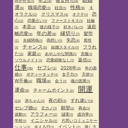
結婚
年上
彼女持ち
向かせる
(1)
(4)
(4)
運
性格
職場恋愛
４
妊活
(6)
(3)
(1)
(9)
オラクル
クリスマス
恋
オクテ
(2)
(4)
(1)
心
恋愛占い
ファーストキス
妊娠
(2)
(1)
(1)
本音
遠距
彼の様子
好きバレ
(1)
(3)
(1)
(1)
年の差
縁切り
離恋愛
髪型
(4)
(8)
(7)
失恋
夫婦関係
両想い
異性
(2)
(1)
(1)
(4)
チャンス
フラれ
結婚スタイル
(1)
(5)
(1)
た
家庭
あやふやな関係
克服
(2)
(2)
(1)
(1)
返信
ソウルメイト
恋愛経験なし
(1)
(1)
(2)
仕事
セフレ
2026年
年の差
(18)
(5)
(3)
婚
ボディータッチ
女子力
天使
(1)
(1)
(1)
(1)
職場
W不倫
会う
魂の因果
(4)
(8)
(1)
(1)
開運
運命
チャームポイント
(9)
(2)
夜の顔
すれ違い
赤ちゃん
(24)
(1)
(3)
(3)
セレブ婚
願望
元カノ
再会
(2)
(1)
(2)
(1)
アラフォー
波動
誠実
成功率
(1)
(2)
(1)
(1)
イニシャル
学校
片思いコミュニケー
(1)
(2)
イベント
ション
会える日
接し方
(1)
(1)
(2)