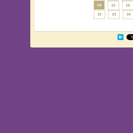
24
25
26
32
33
34
Next >>