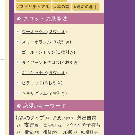
#スピリチュアル
#年の差
#運命の相手
タロットの展開法
ツーオラクル(２枚引き)
スリーオラクル(３枚引き)
ゴールデントリン(３枚引き)
ダイヤモンドクロス(４枚引き)
ギリシャ十字(５枚引き)
う
ピラミッド(６枚引き)
ヘキサグラム(７枚引き)
恋愛
キーワード
の
好みのタイプ
外出自粛
片想い
(4)
(117)
友達
バツイチ子持ち
出会い
(3)
(9)
(72)
元彼
相性
復縁
結婚相手
(2)
(33)
(33)
(2)