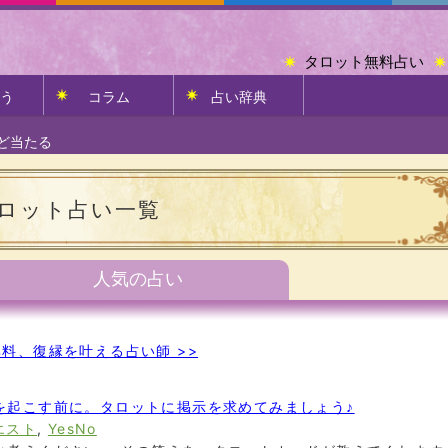
タロット無料占い
う
コラム
占い辞典
ど当たる
ロット占い一覧
人気の占い
料、復縁を叶える占い師 >>
動を起こす前に。タロットに掲示を求めてみましょう♪
エスト
,
YesNo