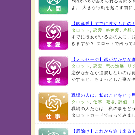
YesかNoで答えられる質問
よ。 大きな行動を起こす前に、
【略奪愛】すでに彼女もちのカ
タロット
,
恋愛
,
略奪愛
,
片想
すでに彼女がいるあの人に、片
きますか？ タロットで占ってみ
【メッセージ】恋がなかなか
タロット
,
恋愛
,
恋の進展
,
リ
恋がなかなか進展しないのは何
かすると、ちょっとした事がキッ
職場の人は、私のことをどう
タロット
,
仕事
,
職場
,
評価
,
職場の人たちは、私の事をどう
タロットカードで占ってみましょ
【厄除け】これから迫り来る