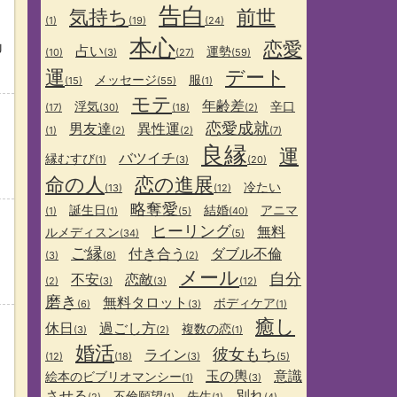
告白
気持ち
前世
(1)
(19)
(24)
本心
恋愛
J
占い
運勢
(10)
(3)
(27)
(59)
運
デート
メッセージ
服
(15)
(55)
(1)
モテ
年齢差
浮気
辛口
(17)
(30)
(18)
(2)
恋愛成就
男友達
異性運
(1)
(2)
(2)
(7)
良縁
運
バツイチ
縁むすび
(1)
(3)
(20)
命の人
恋の進展
冷たい
(13)
(12)
略奪愛
誕生日
結婚
アニマ
(1)
(1)
(5)
(40)
ヒーリング
無料
ルメディスン
(34)
(5)
ご縁
付き合う
ダブル不倫
(3)
(8)
(2)
メール
自分
不安
恋敵
(2)
(3)
(3)
(12)
磨き
無料タロット
ボディケア
(6)
(3)
(1)
癒し
休日
過ごし方
複数の恋
(3)
(2)
(1)
婚活
彼女もち
ライン
(12)
(18)
(3)
(5)
玉の輿
意識
絵本のビブリオマンシー
(1)
(3)
させる
別れ
不倫願望
先生