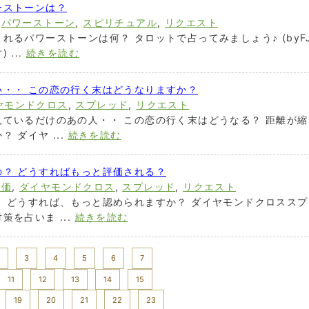
ーストーンは？
,
パワーストーン
,
スピリチュアル
,
リクエスト
れるパワーストーンは何？ タロットで占ってみましょう♪ (byF
...
続きを読む
い・・ この恋の行く末はどうなりますか？
ヤモンドクロス
,
スプレッド
,
リクエスト
ているだけのあの人・・ この恋の行く末はどうなる？ 距離が縮
 ダイヤ ...
続きを読む
？ どうすればもっと評価される？
評価
,
ダイヤモンドクロス
,
スプレッド
,
リクエスト
 どうすれば、もっと認められますか？ ダイヤモンドクロススプ
を占いま ...
続きを読む
3
4
5
6
7
11
12
13
14
15
19
20
21
22
23