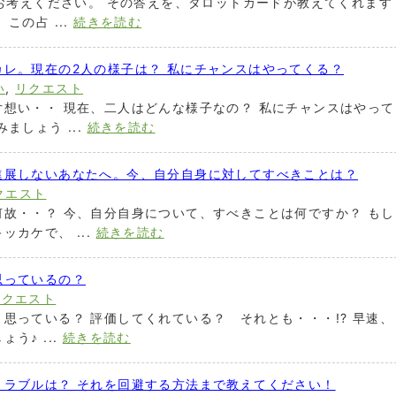
をお考えください。 その答えを、タロットカードが教えてくれます
この占 ...
続きを読む
レ。現在の2人の様子は？ 私にチャンスはやってくる？
い
,
リクエスト
想い・・ 現在、二人はどんな様子なの？ 私にチャンスはやって
ましょう ...
続きを読む
進展しないあなたへ。今、自分自身に対してすべきことは？
クエスト
故・・？ 今、自分自身について、すべきことは何ですか？ もし
カケで、 ...
続きを読む
思っているの？
リクエスト
思っている？ 評価してくれている？ それとも・・・!? 早速、
う♪ ...
続きを読む
トラブルは？ それを回避する方法まで教えてください！