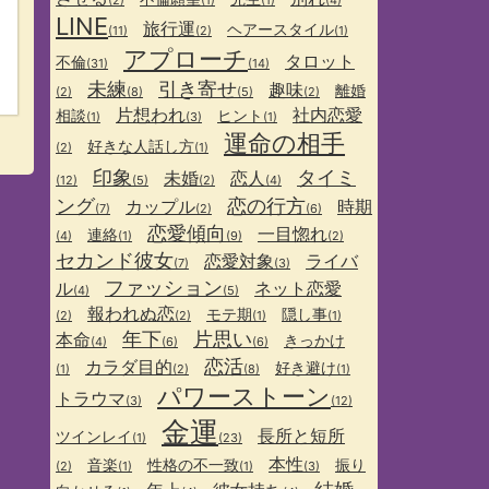
(2)
(1)
(1)
(4)
LINE
旅行運
ヘアースタイル
(11)
(2)
(1)
アプローチ
タロット
不倫
(31)
(14)
未練
引き寄せ
趣味
離婚
(2)
(8)
(5)
(2)
片想われ
社内恋愛
相談
ヒント
(1)
(3)
(1)
運命の相手
好きな人話し方
(2)
(1)
印象
タイミ
未婚
恋人
(12)
(5)
(2)
(4)
ング
恋の行方
カップル
時期
(7)
(2)
(6)
恋愛傾向
一目惚れ
連絡
(4)
(1)
(9)
(2)
セカンド彼女
恋愛対象
ライバ
(7)
(3)
ファッション
ル
ネット恋愛
(4)
(5)
報われぬ恋
モテ期
隠し事
(2)
(2)
(1)
(1)
年下
片思い
本命
きっかけ
(4)
(6)
(6)
恋活
カラダ目的
好き避け
(1)
(2)
(8)
(1)
パワーストーン
トラウマ
(3)
(12)
金運
長所と短所
ツインレイ
(1)
(23)
本性
音楽
性格の不一致
振り
(2)
(1)
(1)
(3)