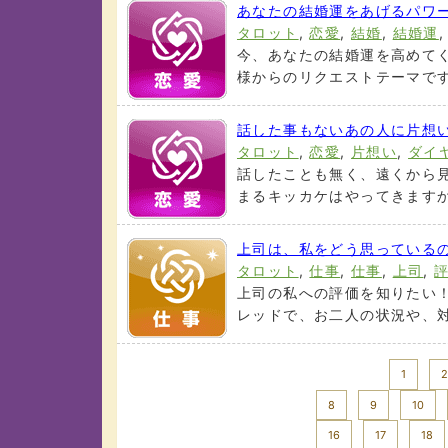
あなたの結婚運をあげるパワ
タロット
,
恋愛
,
結婚
,
結婚運
今、あなたの結婚運を高めてく
様からのリクエストテーマです) 
話した事もないあの人に片想
タロット
,
恋愛
,
片想い
,
ダイ
話したことも無く、遠くから見
まるキッカケはやってきますか？
上司は、私をどう思っているの
タロット
,
仕事
,
仕事
,
上司
,
上司の私への評価を知りたい！
レッドで、お二人の状況や、対策
<< Prev
1
2
8
9
10
16
17
18