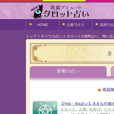
HOME
占術で占う
目的で占
トップ
>
すべての占い
>
タロットの無料占い、怖いほ
タ
新着の占い
初回無
【Yes・No占い】大きな行
タロット
,
人間
,
お告げ
,
リク