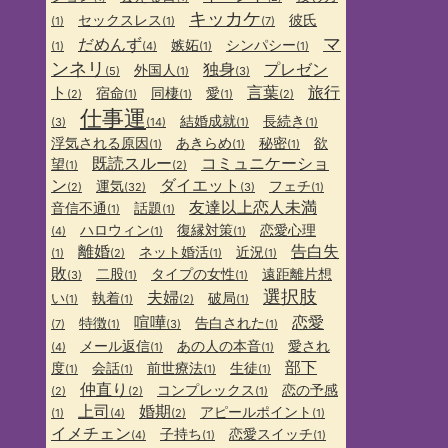
キッカケ
セックスレス
彼氏
(1)
(1)
(7)
マ
だめんず
嫉妬
シンパシー
(1)
(4)
(1)
(1)
ンネリ
独身
プレゼン
外国人
(5)
(1)
(3)
ト
言葉
旅行
宿命
同棲
愛
(2)
(1)
(1)
(1)
(2)
仕事運
結婚成就
長続き
(3)
(14)
(1)
(1)
浮気される原因
あきらめ
秘密
欲
(1)
(1)
(1)
既読スルー
コミュニケーショ
望
(1)
(2)
ン
ダイエット
運気
フェチ
(2)
(32)
(3)
(1)
友達以上恋人未満
音信不通
話題
(1)
(1)
ハロウィン
復縁対策
恋愛心理
(4)
(1)
(1)
離婚
告白失
ネット婚活
近況
(1)
(2)
(1)
(1)
敗
二股
タイプの女性
遠距離片想
(3)
(1)
(1)
選択肢
夫婦
い
執着
破局
(1)
(1)
(2)
(1)
喧嘩
恋愛
特徴
告白された
(7)
(1)
(3)
(1)
メール返信
あの人の本音
愛され
(4)
(1)
(1)
部下
度
会話
前世療法
生徒
(1)
(1)
(1)
(1)
仲直り
コンプレックス
恋の予感
(2)
(2)
(1)
上司
婚期
アピールポイント
(1)
(4)
(2)
(1)
イメチェン
子持ち
恋愛スイッチ
(4)
(1)
(1)