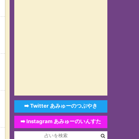
➡️ Twitter あみゅーのつぶやき
➡️ Instagram あみゅーのいんすた