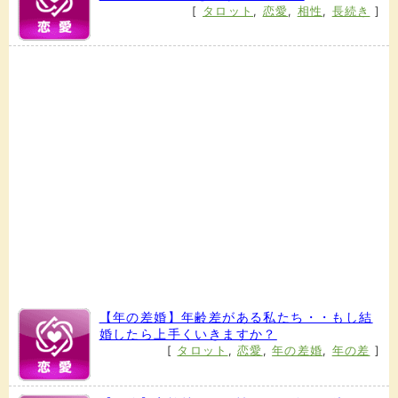
[
タロット
,
恋愛
,
相性
,
長続き
]
【年の差婚】年齢差がある私たち・・もし結
婚したら上手くいきますか？
[
タロット
,
恋愛
,
年の差婚
,
年の差
]