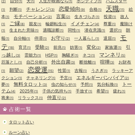
自分
犬
人生が映画なら
ポジティブ
ハムスター
(2)
(1)
(1)
(1)
(1)
天職
恋愛傾向
チャレンジ
判断
合格
絵
(1)
(1)
(3)
(9)
(1)
(11)
モチベーション
言葉
本
生きづらさ
投資
故人
(1)
(2)
(2)
(1)
(1)
ご縁
イメチェン
親友
輪廻転生
尊重
魔除け
(1)
(8)
(1)
(1)
(4)
(1)
生まれた意味
適職診断
同性
潜在意識
選択
朗
(1)
(1)
(1)
(1)
(1)
(1)
モ
お守り
報
自分軸
停滞
一人暮らし
退屈
(1)
(1)
(1)
(2)
(1)
(1)
テ
受験
変化
引
育児
前兆
妨害
家族運
(18)
(1)
(2)
(1)
(1)
(2)
(1)
マンネリ
っ越し
霊能力
HSP
胸騒ぎ
ネコ
(3)
(1)
(1)
(1)
(1)
(5)
外出自粛
喧嘩
厄落とし
自己分析
断捨離
お財布
(1)
(1)
(3)
(1)
(3)
恋愛運
願望
性質
吉報
うさぎ
ラッキーア
(1)
(2)
(15)
(1)
(1)
(1)
エネルギーバンパイア
クション
チャネリング
予言
(1)
(1)
(1)
(2)
無料タロット
トー
夢
虫の知らせ
予想
気分転換
(1)
(3)
(1)
(1)
(1)
テム
2025年
子供の気持ち
手放す
希望
疲れ
(4)
(1)
(1)
(1)
(1)
(1)
仲直り
将来
リラックス
(1)
(1)
(2)
占術一覧
タロット占い
ルーン占い