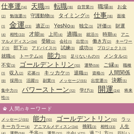
仕事運
天職
転職
職場
お金
自営業
(14)
(11)
(18)
(1)
(8)
仕事
タイミング
守護動物
勉強運
面接
(2)
(1)
(3)
(7)
(18)
金運
YesNo
適正
独立
評価
財運
(1)
(23)
(2)
(8)
(3)
(3)
才能
適職
上司
時期
相性
就活
アニ
(4)
(33)
(8)
(4)
(9)
(1)
(4)
受験
働き方
マルメディスン
会社
出世
キーワー
(34)
(2)
(1)
(1)
(2)
部下
試練
成功
ド
アドバイス
プロジェクト
(1)
(2)
(1)
(3)
(3)
(1)
能力
就職
トーテム
メンタル
足りないもの
(4)
(4)
(10)
(1)
(2)
ゴールデントリン
ご縁
不安
運勢
職種
(3)
(10)
(59)
(8)
キッカケ
人間関係
収入
退職
応募
資格
(1)
(2)
(1)
(7)
(2)
(1)
決断
採用
活躍
副業
メッセージ
出世運
(9)
(1)
(1)
(1)
(55)
(1)
(5)
開運
パワーストーン
学び
集中力
将来
(1)
(12)
(3)
(24)
性
(1)
人間
キーワード
の
能力
ゴールデントリン
ラッ
メッセージ
(55)
(10)
(10)
キーカラー
挑戦
人生
アニマルメディスン
相性
(4)
(34)
(3)
(33)
予兆
過ごし方
運勢
運気
出会い
厄払い
(4)
(59)
(2)
(32)
(72)
(2)