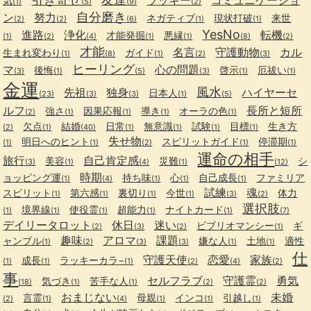
気
(1)
(5)
(9)
(2)
自分磨き
ン
努力
ネガティブ
現状打破
来世
(2)
(2)
(6)
(1)
(1)
YesNo
進路
浄化
転機
才能発掘
悪縁
(1)
(2)
(4)
(1)
(1)
(8)
(2)
才能
名言
守護動物
カル
生まれ変わり
ガイド
(1)
(8)
(1)
(2)
(3)
ヒーリング
マ
心の問題
後悔
啓示
厄祓い
(3)
(1)
(5)
(3)
(1)
(1)
金運
風水
先祖
独身
ハイヤーセ
日本人
(23)
(3)
(3)
(1)
(5)
ルフ
長所と短所
強さ
因果応報
導き
オーラの色
(2)
(1)
(1)
(1)
(1)
欠点
結婚
日常
無意識
試験
目標
生き方
(2)
(1)
(40)
(1)
(1)
(1)
(1)
失せ物
明日へのヒント
スピリットガイド
停滞期
(1)
(1)
(2)
(1)
(1)
運命の相手
旅行
自己肯定感
美容
災難
シ
(3)
(1)
(4)
(1)
(12)
時期
ョッピング運
持ち味
心
自己成長
ファミリア
(1)
(4)
(1)
(1)
(1)
試練
魂
スピリット
第六感
裏切り
今世
体力
(1)
(1)
(1)
(1)
(3)
(2)
選択肢
境界線
使役霊
超能力
ナイトカード
(1)
(1)
(1)
(1)
(1)
(7)
デイリータロット
休日
迷い
ビブリオマンシー
ギ
(2)
(3)
(2)
(1)
趣味
アロマ
課題
ャンブル
嫌な人
土地
適性
(1)
(2)
(3)
(3)
(1)
(1)
仕
守護天使
恋愛
家族
成長
ラッキーカラ−
(1)
(1)
(1)
(2)
(4)
(2)
事
セルフラブ
守護霊
勇気
気づき
苦手な人
(18)
(1)
(1)
(2)
(2)
おまじない
未婚
言霊
母親
インコ
引越し
(2)
(1)
(4)
(1)
(1)
(1)