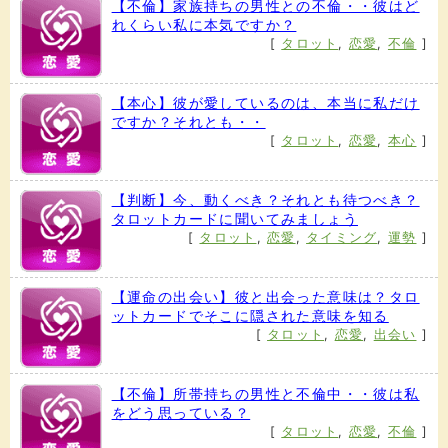
【不倫】家族持ちの男性との不倫・・彼はど
れくらい私に本気ですか？
[
タロット
,
恋愛
,
不倫
]
【本心】彼が愛しているのは、本当に私だけ
ですか？それとも・・
[
タロット
,
恋愛
,
本心
]
【判断】今、動くべき？それとも待つべき？
タロットカードに聞いてみましょう
[
タロット
,
恋愛
,
タイミング
,
運勢
]
【運命の出会い】彼と出会った意味は？タロ
ットカードでそこに隠された意味を知る
[
タロット
,
恋愛
,
出会い
]
【不倫】所帯持ちの男性と不倫中・・彼は私
をどう思っている？
[
タロット
,
恋愛
,
不倫
]