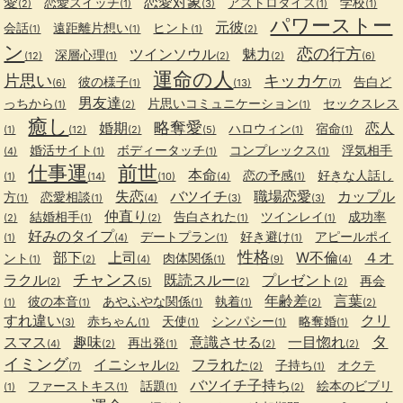
愛
恋愛対象
恋愛スイッチ
アストロダイス
学校
(2)
(1)
(3)
(1)
(1)
パワーストー
元彼
会話
遠距離片想い
ヒント
(1)
(1)
(1)
(2)
ン
恋の行方
ツインソウル
魅力
深層心理
(12)
(1)
(2)
(2)
(6)
運命の人
片思い
キッカケ
彼の様子
告白ど
(6)
(1)
(13)
(7)
男友達
っちから
片思いコミュニケーション
セックスレス
(1)
(2)
(1)
癒し
略奪愛
婚期
恋人
ハロウィン
宿命
(1)
(12)
(2)
(5)
(1)
(1)
婚活サイト
ボディータッチ
コンプレックス
浮気相手
(4)
(1)
(1)
(1)
仕事運
前世
本命
恋の予感
好きな人話し
(1)
(14)
(10)
(4)
(1)
失恋
バツイチ
職場恋愛
カップル
方
恋愛相談
(1)
(1)
(4)
(3)
(3)
仲直り
結婚相手
告白された
ツインレイ
成功率
(2)
(1)
(2)
(1)
(1)
好みのタイプ
デートプラン
好き避け
アピールポイ
(1)
(4)
(1)
(1)
性格
部下
上司
W不倫
４オ
ント
肉体関係
(1)
(2)
(4)
(1)
(9)
(4)
チャンス
ラクル
既読スルー
プレゼント
再会
(2)
(5)
(2)
(2)
年齢差
言葉
彼の本音
あやふやな関係
執着
(1)
(1)
(1)
(1)
(2)
(2)
すれ違い
クリ
赤ちゃん
天使
シンパシー
略奪婚
(3)
(1)
(1)
(1)
(1)
タ
スマス
趣味
意識させる
一目惚れ
再出発
(4)
(2)
(1)
(2)
(2)
イミング
イニシャル
フラれた
子持ち
オクテ
(7)
(2)
(2)
(1)
バツイチ子持ち
ファーストキス
話題
絵本のビブリ
(1)
(1)
(1)
(2)