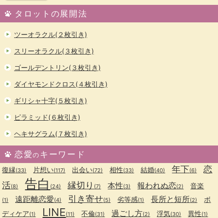
タロットの展開法
ツーオラクル(２枚引き)
スリーオラクル(３枚引き)
ゴールデントリン(３枚引き)
ダイヤモンドクロス(４枚引き)
ギリシャ十字(５枚引き)
ピラミッド(６枚引き)
ヘキサグラム(７枚引き)
恋愛
キーワード
の
年下
恋
復縁
片想い
出会い
相性
結婚
(33)
(117)
(72)
(33)
(40)
(6)
告白
活
縁切り
本性
報われぬ恋
音楽
(8)
(24)
(7)
(3)
(2)
引き寄せ
遠距離恋愛
長所と短所
劣等感
ボ
(1)
(4)
(5)
(1)
(2)
LINE
過ごし方
ディケア
不倫
浮気
異性
(1)
(11)
(31)
(2)
(30)
(1)