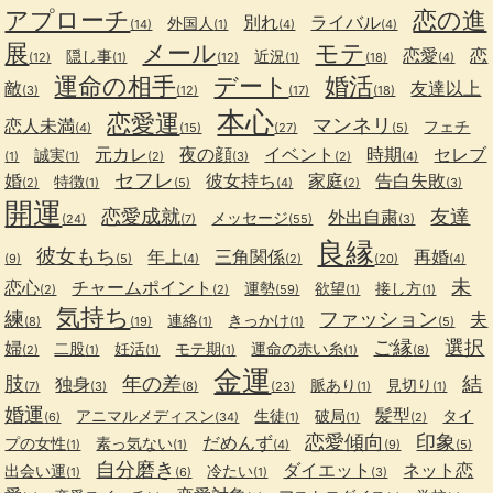
アプローチ
恋の進
別れ
ライバル
外国人
(14)
(1)
(4)
(4)
展
メール
モテ
恋愛
恋
隠し事
近況
(12)
(1)
(12)
(1)
(18)
(4)
運命の相手
デート
婚活
敵
友達以上
(3)
(12)
(17)
(18)
本心
恋愛運
マンネリ
恋人未満
フェチ
(4)
(15)
(27)
(5)
元カレ
夜の顔
イベント
時期
セレブ
誠実
(1)
(1)
(2)
(3)
(2)
(4)
セフレ
婚
彼女持ち
家庭
告白失敗
特徴
(2)
(1)
(5)
(4)
(2)
(3)
開運
恋愛成就
友達
外出自粛
メッセージ
(24)
(7)
(55)
(3)
良縁
彼女もち
年上
三角関係
再婚
(9)
(5)
(4)
(2)
(20)
(4)
未
恋心
チャームポイント
運勢
欲望
接し方
(2)
(2)
(59)
(1)
(1)
気持ち
練
ファッション
夫
連絡
きっかけ
(8)
(19)
(1)
(1)
(5)
ご縁
選択
婦
二股
妊活
モテ期
運命の赤い糸
(2)
(1)
(1)
(1)
(1)
(8)
金運
肢
年の差
結
独身
脈あり
見切り
(7)
(3)
(8)
(23)
(1)
(1)
婚運
髪型
アニマルメディスン
生徒
破局
タイ
(6)
(34)
(1)
(1)
(2)
恋愛傾向
印象
だめんず
プの女性
素っ気ない
(1)
(1)
(4)
(9)
(5)
自分磨き
ダイエット
ネット恋
出会い運
冷たい
(1)
(6)
(1)
(3)