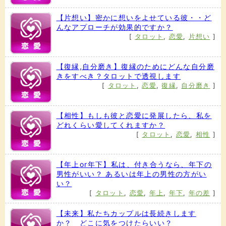
【片想い】密かに想いをよせている彼・・ど
んなアプローチが効果的ですか？
[
タロット
,
恋愛
,
片想い
]
【復縁,自分磨き】復縁のためにどんな自分磨
きをすべき？タロットで透視します
[
タロット
,
恋愛
,
復縁
,
自分磨き
]
【相性】もしも彼と恋愛に発展したら、私を
どれくらい愛してくれますか？
[
タロット
,
恋愛
,
相性
]
【年上or年下】私は、付き合うなら、年下の
男性がいい？ あるいは年上の男性の方がい
い？
[
タロット
,
恋愛
,
年上
,
年下
,
年の差
]
【未来】私たちカップルは長続きします
か？ どこに気をつけたらいい？