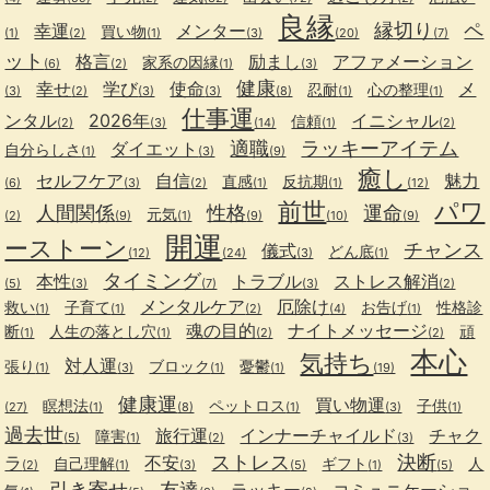
良縁
縁切り
ペ
幸運
メンター
買い物
(1)
(2)
(1)
(3)
(20)
(7)
ット
格言
励まし
アファメーション
家系の因縁
(6)
(2)
(1)
(3)
健康
幸せ
学び
使命
メ
忍耐
心の整理
(3)
(2)
(3)
(3)
(8)
(1)
(1)
仕事運
ンタル
2026年
イニシャル
信頼
(2)
(3)
(14)
(1)
(2)
適職
ラッキーアイテム
ダイエット
自分らしさ
(1)
(3)
(9)
癒し
セルフケア
自信
魅力
直感
反抗期
(6)
(3)
(2)
(1)
(1)
(12)
前世
パワ
人間関係
性格
運命
元気
(2)
(9)
(1)
(9)
(10)
(9)
開運
ーストーン
チャンス
儀式
どん底
(12)
(24)
(3)
(1)
タイミング
本性
トラブル
ストレス解消
(5)
(3)
(7)
(3)
(2)
メンタルケア
厄除け
救い
子育て
お告げ
性格診
(1)
(1)
(2)
(4)
(1)
魂の目的
ナイトメッセージ
断
人生の落とし穴
頑
(1)
(1)
(2)
(2)
本心
気持ち
対人運
張り
ブロック
憂鬱
(1)
(3)
(1)
(1)
(19)
健康運
買い物運
瞑想法
ペットロス
子供
(27)
(1)
(8)
(1)
(3)
(1)
過去世
旅行運
インナーチャイルド
チャク
障害
(5)
(1)
(2)
(3)
ストレス
決断
ラ
不安
自己理解
ギフト
人
(2)
(1)
(3)
(5)
(1)
(5)
引き寄せ
友達
ラッキー
コミュニケーショ