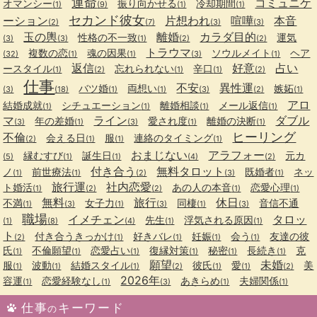
運命
コミュニケ
オマンシー
振り向かせる
冷却期間
(1)
(9)
(1)
(1)
セカンド彼女
ーション
片想われ
喧嘩
本音
(2)
(7)
(3)
(3)
玉の輿
離婚
カラダ目的
性格の不一致
運気
(3)
(3)
(1)
(2)
(2)
トラウマ
複数の恋
魂の因果
ソウルメイト
ヘア
(32)
(1)
(1)
(3)
(1)
返信
好意
占い
ースタイル
忘れられない
辛口
(1)
(2)
(1)
(1)
(2)
仕事
不安
異性運
バツ婚
両想い
嫉妬
(3)
(18)
(1)
(1)
(3)
(2)
(1)
アロ
結婚成就
シチュエーション
離婚相談
メール返信
(1)
(1)
(1)
(1)
マ
ライン
ダブル
年の差婚
愛され度
離婚の決断
(3)
(1)
(3)
(1)
(1)
ヒーリング
不倫
会える日
服
連絡のタイミング
(2)
(1)
(1)
(1)
おまじない
アラフォー
縁むすび
誕生日
元カ
(5)
(1)
(1)
(4)
(2)
付き合う
無料タロット
ノ
前世療法
既婚者
ネッ
(1)
(1)
(2)
(3)
(1)
旅行運
社内恋愛
ト婚活
あの人の本音
恋愛心理
(1)
(2)
(2)
(1)
(1)
無料
旅行
休日
不満
女子力
同棲
音信不通
(1)
(3)
(1)
(3)
(1)
(3)
職場
イメチェン
タロッ
先生
浮気される原因
(1)
(8)
(4)
(1)
(1)
ト
付き合うきっかけ
好きバレ
妊娠
会う
友達の彼
(2)
(1)
(1)
(1)
(1)
氏
不倫願望
恋愛占い
復縁対策
秘密
長続き
克
(1)
(1)
(1)
(1)
(1)
(1)
願望
未婚
服
波動
結婚スタイル
彼氏
愛
美
(1)
(1)
(1)
(2)
(1)
(1)
(2)
2026年
容運
恋愛経験なし
あきらめ
夫婦関係
(1)
(1)
(3)
(1)
(1)
仕事
キーワード
の