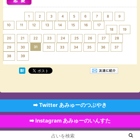
<< Prev
1
2
3
4
5
6
7
8
9
10
11
12
13
14
15
16
17
18
19
20
21
22
23
24
25
26
27
28
31
29
30
32
33
34
35
36
37
Next >>
38
39
➡️ Twitter あみゅーのつぶやき
➡️ Instagram あみゅーのいんすた