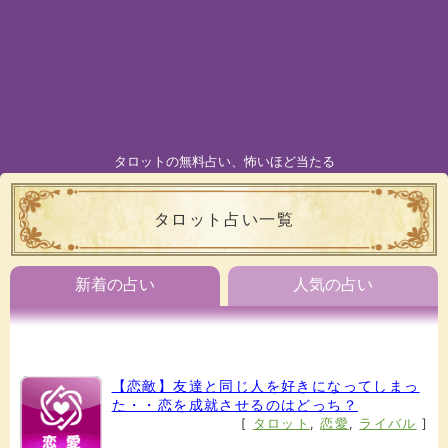
タロットの無料占い、怖いほど当たる
タロット占い一覧
新着の占い
人気の占い
【恋敵】友達と同じ人を好きになってしまっ
た・・恋を成就させるのはどっち？
[
タロット
,
恋愛
,
ライバル
]