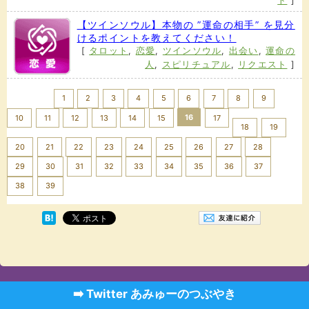
ト
]
【ツインソウル】本物の ”運命の相手” を見分
けるポイントを教えてください！
[
タロット
,
恋愛
,
ツインソウル
,
出会い
,
運命の
人
,
スピリチュアル
,
リクエスト
]
<< Prev
1
2
3
4
5
6
7
8
9
16
10
11
12
13
14
15
17
18
19
20
21
22
23
24
25
26
27
28
29
30
31
32
33
34
35
36
37
Next >>
38
39
➡️ Twitter あみゅーのつぶやき