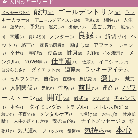
人間
キーワード
の
能力
ゴールデントリン
ラッ
メッセージ
(55)
(10)
(10)
キーカラー
挑戦
人生
アニマルメディスン
相性
(4)
(34)
(3)
(33)
予兆
過ごし方
運勢
運気
出会い
厄払い
(4)
(59)
(2)
(32)
(72)
(2)
良縁
縁切り
ペ
幸運
メンター
買い物
(1)
(2)
(1)
(3)
(20)
(7)
ット
格言
励まし
アファメーション
家系の因縁
(6)
(2)
(1)
(3)
健康
幸せ
学び
使命
メ
忍耐
心の整理
(3)
(2)
(3)
(3)
(8)
(1)
(1)
仕事運
ンタル
2026年
イニシャル
信頼
(2)
(3)
(14)
(1)
(2)
適職
ラッキーアイテム
ダイエット
自分らしさ
(1)
(3)
(9)
癒し
セルフケア
自信
魅力
直感
反抗期
(6)
(3)
(2)
(1)
(1)
(12)
前世
パワ
人間関係
性格
運命
元気
(2)
(9)
(1)
(9)
(10)
(9)
開運
ーストーン
チャンス
儀式
どん底
(12)
(24)
(3)
(1)
タイミング
本性
トラブル
ストレス解消
(5)
(3)
(7)
(3)
(2)
メンタルケア
厄除け
救い
子育て
お告げ
性格診
(1)
(1)
(2)
(4)
(1)
魂の目的
ナイトメッセージ
断
人生の落とし穴
頑
(1)
(1)
(2)
(2)
本心
気持ち
対人運
張り
ブロック
憂鬱
(1)
(3)
(1)
(1)
(19)