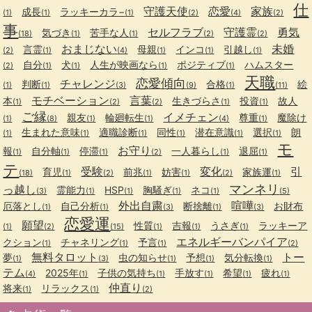
仕
守護天使
恋愛
家族
成長
ラッキーカラ−
(1)
(1)
(1)
(2)
(4)
(2)
事
セルフラブ
守護霊
勇気
気づき
苦手な人
(18)
(1)
(1)
(2)
(2)
おまじない
未婚
言霊
母親
インコ
引越し
(2)
(1)
(4)
(1)
(1)
(1)
自分
犬
人生が映画なら
ポジティブ
ハムスター
(2)
(1)
(1)
(1)
(1)
天職
恋愛傾向
チャレンジ
判断
合格
絵
(1)
(1)
(3)
(9)
(1)
(11)
モチベーション
言葉
本
生きづらさ
投資
故人
(1)
(2)
(2)
(1)
(1)
ご縁
イメチェン
親友
輪廻転生
尊重
魔除け
(1)
(8)
(1)
(1)
(4)
(1)
生まれた意味
適職診断
同性
潜在意識
選択
朗
(1)
(1)
(1)
(1)
(1)
(1)
モ
お守り
報
自分軸
停滞
一人暮らし
退屈
(1)
(1)
(1)
(2)
(1)
(1)
テ
受験
変化
引
育児
前兆
妨害
家族運
(18)
(1)
(2)
(1)
(1)
(2)
(1)
マンネリ
っ越し
霊能力
HSP
胸騒ぎ
ネコ
(3)
(1)
(1)
(1)
(1)
(5)
外出自粛
喧嘩
厄落とし
自己分析
断捨離
お財布
(1)
(1)
(3)
(1)
(3)
恋愛運
願望
性質
吉報
うさぎ
ラッキーア
(1)
(2)
(15)
(1)
(1)
(1)
エネルギーバンパイア
クション
チャネリング
予言
(1)
(1)
(1)
(2)
無料タロット
トー
夢
虫の知らせ
予想
気分転換
(1)
(3)
(1)
(1)
(1)
テム
2025年
子供の気持ち
手放す
希望
疲れ
(4)
(1)
(1)
(1)
(1)
(1)
仲直り
将来
リラックス
(1)
(1)
(2)