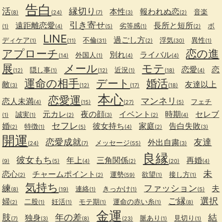
告白
活
縁切り
本性
報われぬ恋
音楽
(8)
(24)
(7)
(3)
(2)
引き寄せ
遠距離恋愛
長所と短所
劣等感
ボ
(1)
(4)
(5)
(1)
(2)
LINE
過ごし方
ディケア
不倫
浮気
異性
(1)
(11)
(31)
(2)
(30)
(1)
アプローチ
恋の進
別れ
ライバル
外国人
(14)
(1)
(4)
(4)
展
メール
モテ
恋愛
恋
隠し事
近況
(12)
(1)
(12)
(1)
(18)
(4)
運命の相手
デート
婚活
敵
友達以上
(3)
(12)
(17)
(18)
本心
恋愛運
マンネリ
恋人未満
フェチ
(4)
(15)
(27)
(5)
元カレ
夜の顔
イベント
時期
セレブ
誠実
(1)
(1)
(2)
(3)
(2)
(4)
セフレ
婚
彼女持ち
家庭
告白失敗
特徴
(2)
(1)
(5)
(4)
(2)
(3)
開運
恋愛成就
友達
外出自粛
メッセージ
(24)
(7)
(55)
(3)
良縁
彼女もち
年上
三角関係
再婚
(9)
(5)
(4)
(2)
(20)
(4)
未
恋心
チャームポイント
運勢
欲望
接し方
(2)
(2)
(59)
(1)
(1)
気持ち
練
ファッション
夫
連絡
きっかけ
(8)
(19)
(1)
(1)
(5)
ご縁
選択
婦
二股
妊活
モテ期
運命の赤い糸
(2)
(1)
(1)
(1)
(1)
(8)
金運
肢
年の差
結
独身
脈あり
見切り
(7)
(3)
(8)
(23)
(1)
(1)