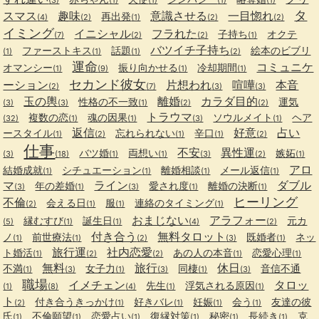
(3)
(1)
(1)
(1)
(1)
タ
スマス
趣味
意識させる
一目惚れ
再出発
(4)
(2)
(1)
(2)
(2)
イミング
イニシャル
フラれた
子持ち
オクテ
(7)
(2)
(2)
(1)
バツイチ子持ち
ファーストキス
話題
絵本のビブリ
(1)
(1)
(1)
(2)
運命
コミュニケ
オマンシー
振り向かせる
冷却期間
(1)
(9)
(1)
(1)
セカンド彼女
ーション
片想われ
喧嘩
本音
(2)
(7)
(3)
(3)
玉の輿
離婚
カラダ目的
性格の不一致
運気
(3)
(3)
(1)
(2)
(2)
トラウマ
複数の恋
魂の因果
ソウルメイト
ヘア
(32)
(1)
(1)
(3)
(1)
返信
好意
占い
ースタイル
忘れられない
辛口
(1)
(2)
(1)
(1)
(2)
仕事
不安
異性運
バツ婚
両想い
嫉妬
(3)
(18)
(1)
(1)
(3)
(2)
(1)
アロ
結婚成就
シチュエーション
離婚相談
メール返信
(1)
(1)
(1)
(1)
マ
ライン
ダブル
年の差婚
愛され度
離婚の決断
(3)
(1)
(3)
(1)
(1)
ヒーリング
不倫
会える日
服
連絡のタイミング
(2)
(1)
(1)
(1)
おまじない
アラフォー
縁むすび
誕生日
元カ
(5)
(1)
(1)
(4)
(2)
付き合う
無料タロット
ノ
前世療法
既婚者
ネッ
(1)
(1)
(2)
(3)
(1)
旅行運
社内恋愛
ト婚活
あの人の本音
恋愛心理
(1)
(2)
(2)
(1)
(1)
無料
旅行
休日
不満
女子力
同棲
音信不通
(1)
(3)
(1)
(3)
(1)
(3)
職場
イメチェン
タロッ
先生
浮気される原因
(1)
(8)
(4)
(1)
(1)
ト
付き合うきっかけ
好きバレ
妊娠
会う
友達の彼
(2)
(1)
(1)
(1)
(1)
氏
不倫願望
恋愛占い
復縁対策
秘密
長続き
克
(1)
(1)
(1)
(1)
(1)
(1)