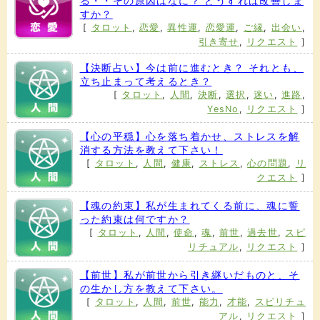
る・・その原因はなに？ どうすれば改善しま
すか？
[
タロット
,
恋愛
,
異性運
,
恋愛運
,
ご縁
,
出会い
,
引き寄せ
,
リクエスト
]
【決断占い】今は前に進むとき？ それとも、
立ち止まって考えるとき？
[
タロット
,
人間
,
決断
,
選択
,
迷い
,
進路
,
YesNo
,
リクエスト
]
【心の平穏】心を落ち着かせ、ストレスを解
消する方法を教えて下さい！
[
タロット
,
人間
,
健康
,
ストレス
,
心の問題
,
リ
クエスト
]
【魂の約束】私が生まれてくる前に、魂に誓
った約束は何ですか？
[
タロット
,
人間
,
使命
,
魂
,
前世
,
過去世
,
スピ
リチュアル
,
リクエスト
]
【前世】私が前世から引き継いだものと、そ
の生かし方を教えて下さい。
[
タロット
,
人間
,
前世
,
能力
,
才能
,
スピリチュ
アル
,
リクエスト
]