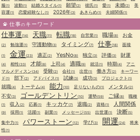
願望
未婚
服
波動
結婚スタイル
彼氏
愛
美
(1)
(1)
(1)
(2)
(1)
(1)
(2)
2026年
容運
恋愛経験なし
あきらめ
夫婦関係
(1)
(1)
(3)
(1)
(1)
仕事
キーワード
の
仕事運
天職
転職
職場
お金
自営業
(14)
(11)
(18)
(1)
(8)
仕事
タイミング
守護動物
勉強運
面接
(2)
(1)
(3)
(7)
(18)
金運
YesNo
適正
独立
評価
財運
(1)
(23)
(2)
(8)
(3)
(3)
才能
適職
上司
時期
相性
就活
アニ
(4)
(33)
(8)
(4)
(9)
(1)
(4)
受験
働き方
マルメディスン
会社
出世
キーワー
(34)
(2)
(1)
(1)
(2)
部下
試練
成功
ド
アドバイス
プロジェクト
(1)
(2)
(1)
(3)
(3)
(1)
能力
就職
トーテム
メンタル
足りないもの
(4)
(4)
(10)
(1)
(2)
ゴールデントリン
ご縁
不安
運勢
職種
(3)
(10)
(59)
(8)
キッカケ
人間関係
収入
退職
応募
資格
(1)
(2)
(1)
(7)
(2)
(1)
決断
採用
活躍
副業
メッセージ
出世運
(9)
(1)
(1)
(1)
(55)
(1)
(5)
開運
パワーストーン
学び
集中力
将来
(1)
(12)
(3)
(24)
性
(1)