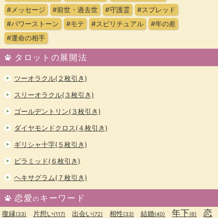
#メッセージ
#前世・過去世
#守護霊
#スプレッド
#パワーストーン
#モテ
#スピリチュアル
#年の差
#運命の相手
タロットの展開法
ツーオラクル(２枚引き)
スリーオラクル(３枚引き)
ゴールデントリン(３枚引き)
ダイヤモンドクロス(４枚引き)
ギリシャ十字(５枚引き)
ピラミッド(６枚引き)
ヘキサグラム(７枚引き)
恋愛
キーワード
の
年下
恋
復縁
片想い
出会い
相性
結婚
(33)
(117)
(72)
(33)
(40)
(6)