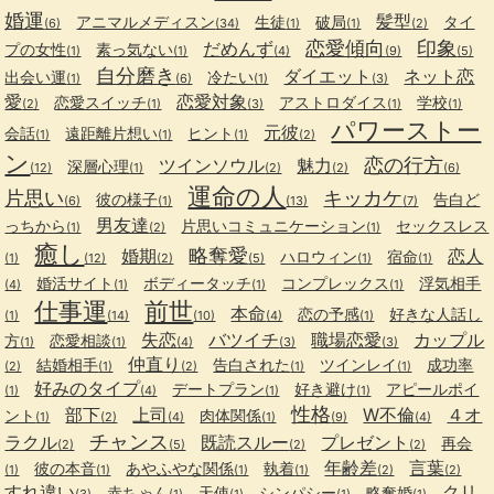
婚運
髪型
アニマルメディスン
生徒
破局
タイ
(6)
(34)
(1)
(1)
(2)
恋愛傾向
印象
だめんず
プの女性
素っ気ない
(1)
(1)
(4)
(9)
(5)
自分磨き
ダイエット
ネット恋
出会い運
冷たい
(1)
(6)
(1)
(3)
愛
恋愛対象
恋愛スイッチ
アストロダイス
学校
(2)
(1)
(3)
(1)
(1)
パワーストー
元彼
会話
遠距離片想い
ヒント
(1)
(1)
(1)
(2)
ン
恋の行方
ツインソウル
魅力
深層心理
(12)
(1)
(2)
(2)
(6)
運命の人
片思い
キッカケ
彼の様子
告白ど
(6)
(1)
(13)
(7)
男友達
っちから
片思いコミュニケーション
セックスレス
(1)
(2)
(1)
癒し
略奪愛
婚期
恋人
ハロウィン
宿命
(1)
(12)
(2)
(5)
(1)
(1)
婚活サイト
ボディータッチ
コンプレックス
浮気相手
(4)
(1)
(1)
(1)
仕事運
前世
本命
恋の予感
好きな人話し
(1)
(14)
(10)
(4)
(1)
失恋
バツイチ
職場恋愛
カップル
方
恋愛相談
(1)
(1)
(4)
(3)
(3)
仲直り
結婚相手
告白された
ツインレイ
成功率
(2)
(1)
(2)
(1)
(1)
好みのタイプ
デートプラン
好き避け
アピールポイ
(1)
(4)
(1)
(1)
性格
部下
上司
W不倫
４オ
ント
肉体関係
(1)
(2)
(4)
(1)
(9)
(4)
チャンス
ラクル
既読スルー
プレゼント
再会
(2)
(5)
(2)
(2)
年齢差
言葉
彼の本音
あやふやな関係
執着
(1)
(1)
(1)
(1)
(2)
(2)
すれ違い
クリ
赤ちゃん
天使
シンパシー
略奪婚