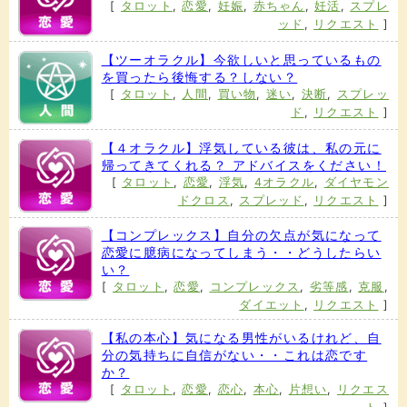
[
タロット
,
恋愛
,
妊娠
,
赤ちゃん
,
妊活
,
スプレ
ッド
,
リクエスト
]
【ツーオラクル】今欲しいと思っているもの
を買ったら後悔する？しない？
[
タロット
,
人間
,
買い物
,
迷い
,
決断
,
スプレッ
ド
,
リクエスト
]
【４オラクル】浮気している彼は、私の元に
帰ってきてくれる？ アドバイスをください！
[
タロット
,
恋愛
,
浮気
,
4オラクル
,
ダイヤモン
ドクロス
,
スプレッド
,
リクエスト
]
【コンプレックス】自分の欠点が気になって
恋愛に臆病になってしまう・・どうしたらい
い？
[
タロット
,
恋愛
,
コンプレックス
,
劣等感
,
克服
,
ダイエット
,
リクエスト
]
【私の本心】気になる男性がいるけれど、自
分の気持ちに自信がない・・これは恋です
か？
[
タロット
,
恋愛
,
恋心
,
本心
,
片想い
,
リクエス