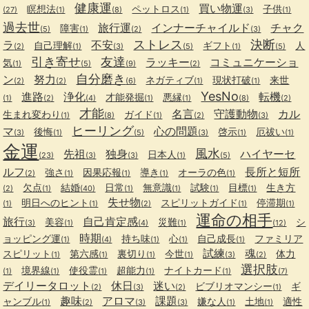
健康運
買い物運
瞑想法
ペットロス
子供
(27)
(1)
(8)
(1)
(3)
(1)
過去世
旅行運
インナーチャイルド
チャク
障害
(5)
(1)
(2)
(3)
ストレス
決断
ラ
不安
自己理解
ギフト
人
(2)
(1)
(3)
(5)
(1)
(5)
引き寄せ
友達
ラッキー
コミュニケーショ
気
(1)
(5)
(9)
(2)
自分磨き
ン
努力
ネガティブ
現状打破
来世
(2)
(2)
(6)
(1)
(1)
YesNo
進路
浄化
転機
才能発掘
悪縁
(1)
(2)
(4)
(1)
(1)
(8)
(2)
才能
名言
守護動物
カル
生まれ変わり
ガイド
(1)
(8)
(1)
(2)
(3)
ヒーリング
マ
心の問題
後悔
啓示
厄祓い
(3)
(1)
(5)
(3)
(1)
(1)
金運
風水
先祖
独身
ハイヤーセ
日本人
(23)
(3)
(3)
(1)
(5)
ルフ
長所と短所
強さ
因果応報
導き
オーラの色
(2)
(1)
(1)
(1)
(1)
欠点
結婚
日常
無意識
試験
目標
生き方
(2)
(1)
(40)
(1)
(1)
(1)
(1)
失せ物
明日へのヒント
スピリットガイド
停滞期
(1)
(1)
(2)
(1)
(1)
運命の相手
旅行
自己肯定感
美容
災難
シ
(3)
(1)
(4)
(1)
(12)
時期
ョッピング運
持ち味
心
自己成長
ファミリア
(1)
(4)
(1)
(1)
(1)
試練
魂
スピリット
第六感
裏切り
今世
体力
(1)
(1)
(1)
(1)
(3)
(2)
選択肢
境界線
使役霊
超能力
ナイトカード
(1)
(1)
(1)
(1)
(1)
(7)
デイリータロット
休日
迷い
ビブリオマンシー
ギ
(2)
(3)
(2)
(1)
趣味
アロマ
課題
ャンブル
嫌な人
土地
適性
(1)
(2)
(3)
(3)
(1)
(1)