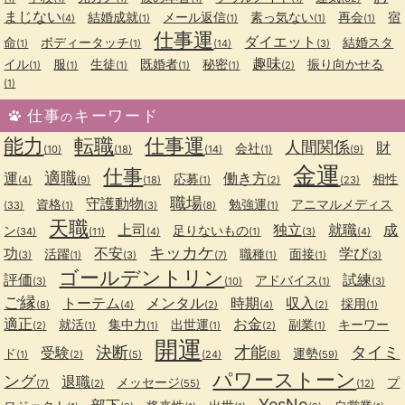
まじない
結婚成就
メール返信
素っ気ない
再会
宿
(4)
(1)
(1)
(1)
(1)
仕事運
ダイエット
命
ボディータッチ
結婚スタ
(1)
(1)
(14)
(3)
趣味
イル
服
生徒
既婚者
秘密
振り向かせる
(1)
(1)
(1)
(1)
(1)
(2)
(1)
仕事
キーワード
の
能力
転職
仕事運
人間関係
財
会社
(10)
(18)
(14)
(1)
(9)
金運
仕事
適職
運
働き方
応募
相性
(4)
(9)
(18)
(1)
(2)
(23)
職場
守護動物
資格
勉強運
アニマルメディス
(33)
(1)
(3)
(8)
(1)
天職
上司
独立
就職
成
ン
足りないもの
(34)
(11)
(4)
(1)
(3)
(4)
キッカケ
功
不安
学び
活躍
職種
面接
(3)
(1)
(3)
(7)
(1)
(1)
(3)
ゴールデントリン
評価
試練
アドバイス
(3)
(10)
(1)
(3)
ご縁
トーテム
メンタル
時期
収入
採用
(8)
(4)
(2)
(4)
(2)
(1)
適正
お金
就活
集中力
出世運
副業
キーワー
(2)
(1)
(1)
(1)
(2)
(1)
開運
決断
才能
タイミ
受験
ド
運勢
(1)
(2)
(5)
(24)
(8)
(59)
パワーストーン
ング
退職
メッセージ
プ
(7)
(2)
(55)
(12)
YesNo