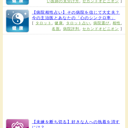
い医師の見分け方
,
セカンドオピニオン
]
【病院相性占い】その病院を信じて大丈夫？
今の主治医とあなたの「心のシンクロ率」
[
タロット
,
健康
,
タロット占い
,
病院選び
,
相性
,
名医
,
病院評判
,
セカンドオピニオン
]
【未練を断ち切る】好きな人への執着を消す
には？