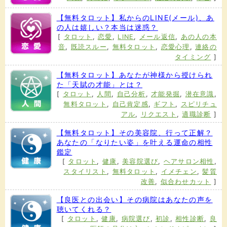
【無料タロット】私からのLINE(メール)、あ
の人は嬉しい？本当は迷惑？
[
タロット
,
恋愛
,
LINE
,
メール返信
,
あの人の本
音
,
既読スルー
,
無料タロット
,
恋愛心理
,
連絡の
タイミング
]
【無料タロット】あなたが神様から授けられ
た「天賦の才能」とは？
[
タロット
,
人間
,
自己分析
,
才能発掘
,
潜在意識
,
無料タロット
,
自己肯定感
,
ギフト
,
スピリチュ
アル
,
リクエスト
,
適職診断
]
【無料タロット】その美容院、行って正解？
あなたの「なりたい姿」を叶える運命の相性
鑑定
[
タロット
,
健康
,
美容院選び
,
ヘアサロン相性
,
スタイリスト
,
無料タロット
,
イメチェン
,
髪質
改善
,
似合わせカット
]
【良医との出会い】その病院はあなたの声を
聴いてくれる？
[
タロット
,
健康
,
病院選び
,
初診
,
相性診断
,
良