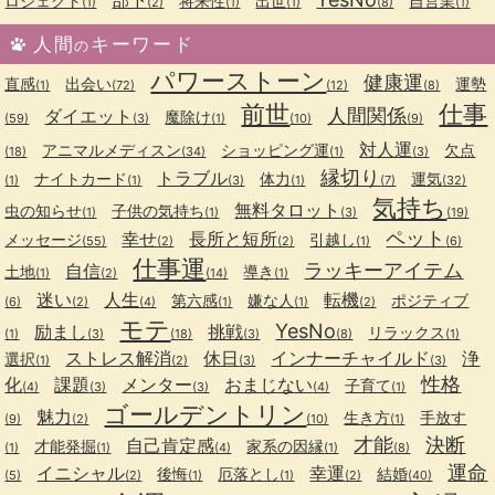
部下
ロジェクト
将来性
出世
自営業
(1)
(2)
(1)
(1)
(8)
(1)
人間
キーワード
の
パワーストーン
健康運
直感
出会い
運勢
(1)
(72)
(12)
(8)
前世
仕事
人間関係
ダイエット
魔除け
(59)
(3)
(1)
(10)
(9)
対人運
アニマルメディスン
ショッピング運
欠点
(18)
(34)
(1)
(3)
縁切り
トラブル
ナイトカード
体力
運気
(1)
(1)
(3)
(1)
(7)
(32)
気持ち
無料タロット
虫の知らせ
子供の気持ち
(1)
(1)
(3)
(19)
ペット
幸せ
長所と短所
メッセージ
引越し
(55)
(2)
(2)
(1)
(6)
仕事運
ラッキーアイテム
自信
土地
導き
(1)
(2)
(14)
(1)
迷い
人生
転機
第六感
嫌な人
ポジティブ
(6)
(2)
(4)
(1)
(1)
(2)
モテ
YesNo
励まし
挑戦
リラックス
(1)
(3)
(18)
(3)
(8)
(1)
ストレス解消
休日
インナーチャイルド
浄
選択
(1)
(2)
(3)
(3)
性格
化
課題
メンター
おまじない
子育て
(4)
(3)
(3)
(4)
(1)
ゴールデントリン
魅力
生き方
手放す
(9)
(2)
(10)
(1)
才能
決断
自己肯定感
才能発掘
家系の因縁
(1)
(1)
(4)
(1)
(8)
運命
イニシャル
幸運
後悔
厄落とし
結婚
(5)
(2)
(1)
(1)
(2)
(40)