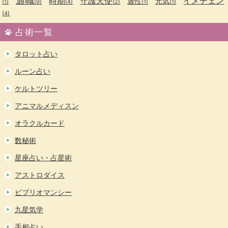
適職
時期
守護天使
イメチェン
適性
元気
(1)
(9)
(4)
(2)
(1)
(1)
(4)
占術一覧
タロット占い
ルーン占い
ケルトツリー
アニマルメディスン
オラクルカード
数秘術
星座占い・占星術
アストロダイス
ビブリオマンシー
九星気学
手相占い