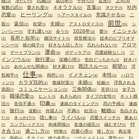
敗
恋敵
上司
冷たい
成功率
子持ち
近況
(3)
(1)
(3)
(1)
(1)
(1)
(4)
４オラクル
言葉
社内
複数の恋
愛され度
オクテ
(1)
(1)
(2)
(2)
(1)
ヒーリング
恋愛
意識させる
ヘアースタイル
二
(2)
(5)
(1)
(2)
前世
返信
夫婦
股
欲望
アストロダイス
シ
(1)
(2)
(1)
(2)
(1)
(10)
すれ違い
2026年
イニシャル
ンパシー
会う
愛
(1)
(3)
(1)
(3)
(1)
長所と短所
婚活サイト
前世療法
絵本のビブリオマ
(2)
(2)
(1)
(1)
アロマ
ンシー
彼の様子
好きな人話し方
忘れられない
(1)
(1)
(1)
(1)
運命
ツ
デートプラン
ボディケア
恋愛経験なし
(3)
(1)
(9)
(1)
(1)
インソウル
旅行運
深層心理
告白どっちから
好きバ
(2)
(2)
(1)
(1)
既読スルー
願望
レ
あやふやな関係
好き避け
浮
(1)
(1)
(1)
(2)
(2)
仕事
イメチェン
本性
気相手
両想い
ハロウ
(1)
(18)
(1)
(4)
(3)
カラダ目的
未婚
ィン
復縁対策
妊娠
浮気される
(1)
(2)
(1)
(2)
(1)
コミュニケーション
三角関係
原因
見切り
女子力
(1)
(2)
(2)
(1)
職場恋愛
ヒント
あきらめ
タイプの女性
ネット婚
(1)
(3)
(1)
(1)
(1)
印象
活
音信不通
連絡のタイミング
恋の予感
連絡
(1)
(1)
(5)
(1)
(1)
旅行
離婚
波動
外国人
不満
妊活
告白され
(1)
(3)
(1)
(1)
(1)
(1)
(2)
ライバル
た
きっかけ
隠し事
恋愛スイッチ
脈あり
(1)
(1)
(1)
(4)
(1)
付
コンプレックス
肉体関係
友達の彼氏
縁むすび
(1)
(1)
(1)
(1)
(1)
き合う
過ごし方
特徴
恋愛心理
接し方
再出発
(2)
(2)
(1)
(1)
(1)
お
学校
元カノ
彼の本音
ソウルメイト
運気
(1)
(1)
(1)
(1)
(1)
(32)