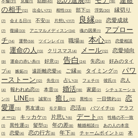
恋の進展
モテ
運命
不倫
克服
結婚
(31)
(1)
(40)
(12)
(18)
の相手
縁切り
部下
出会い
相性
浮気
(12)
(72)
(33)
(2)
(30)
良縁
恋愛成就
不安
会える日
片想い
(7)
(1)
(3)
(117)
(20)
アプロー
復縁
アニマルメディスン
魂の因果
(7)
(33)
(34)
(1)
本心
チ
職場
運勢
ツインレイ
恋愛相談
(14)
(59)
(1)
(8)
(27)
運命の人
メール
恋愛傾向
クリスマス
(1)
(13)
(4)
(12)
告白
好意
失恋
好みのタイ
運命の赤い糸
(9)
(1)
(2)
(24)
(4)
パワ
ご縁
タイミング
プ
遠距離恋愛
嫉妬
(4)
(1)
(4)
(8)
(7)
ーストーン
占い
恋人
先生
フェチ
彼氏
(12)
(1)
(3)
(1)
(1)
婚活
報われぬ恋
本音
家庭
シチュエーショ
(4)
(2)
(3)
(18)
(2)
LINE
癒し
恋
一目惚れ
ン
誠実
異性
(1)
(11)
(1)
(12)
(1)
(2)
愛運
恋活
男友達
バツイチ
アラフ
モテ期
(15)
(2)
(1)
(8)
(3)
デート
キッカケ
片思い
ォー
性格の不一致
(2)
(7)
(6)
(17)
年の差
異性運
髪型
離婚相談
あの人の本音
(1)
(2)
(2)
(8)
(1)
恋の行方
年下
恋愛
チャームポイント
本
(1)
(4)
(6)
(6)
(2)