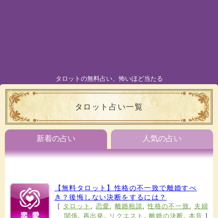
タロットの無料占い、怖いほど当たる
タロット占い一覧
新着の占い
人気の占い
【無料タロット】性格の不一致で離婚すべ
き？後悔しない決断をするには？
[
タロット
,
恋愛
,
離婚相談
,
性格の不一致
,
夫婦
関係
,
再出発
,
リクエスト
,
離婚の決断
,
本音
]