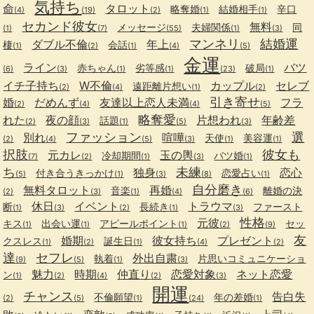
気持ち
命
タロット
略奪婚
結婚相手
辛口
(4)
(19)
(2)
(1)
(1)
セカンド彼女
無料
メッセージ
夫婦関係
同
(1)
(7)
(55)
(1)
(3)
マンネリ
結婚運
ダブル不倫
年上
棲
会話
(1)
(2)
(1)
(4)
(5)
金運
ライン
バツ
赤ちゃん
劣等感
破局
(6)
(3)
(1)
(1)
(23)
(1)
イチ子持ち
W不倫
カップル
セレブ
遠距離片想い
(2)
(4)
(1)
(2)
引き寄せ
婚
だめんず
友達以上恋人未満
フラ
(2)
(4)
(4)
(5)
略奪愛
れた
夜の顔
片想われ
年齢差
話題
(2)
(3)
(1)
(5)
(3)
ファッション
選
別れ
喧嘩
天使
美容運
(2)
(4)
(5)
(3)
(1)
(1)
択肢
彼女も
元カレ
玉の輿
冷却期間
バツ婚
(7)
(2)
(1)
(3)
(1)
ち
未練
独身
恋心
付き合うきっかけ
恋愛占い
(5)
(1)
(3)
(8)
(1)
自分磨き
無料タロット
再婚
音楽
離婚の決
(2)
(3)
(1)
(4)
(6)
休日
イベント
トラウマ
断
長続き
ファースト
(1)
(3)
(2)
(1)
(3)
性格
元彼
キス
出会い運
アピールポイント
セッ
(1)
(1)
(1)
(2)
(9)
友
婚期
彼女持ち
プレゼント
クスレス
誕生日
(1)
(2)
(1)
(4)
(2)
達
セフレ
外出自粛
執着
片思いコミュニケーショ
(9)
(5)
(1)
(3)
魅力
時期
仲直り
恋愛対象
ネット恋愛
ン
(1)
(2)
(4)
(2)
(3)
開運
チャンス
告白失
不倫願望
年の差婚
(2)
(5)
(1)
(24)
(1)