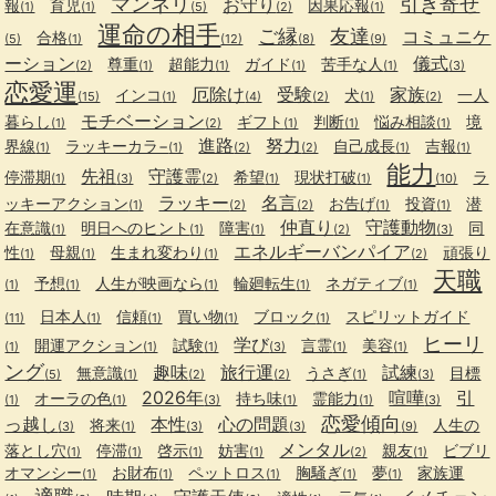
マンネリ
引き寄せ
お守り
報
育児
因果応報
(1)
(1)
(5)
(2)
(1)
運命の相手
ご縁
友達
コミュニケ
合格
(5)
(1)
(12)
(8)
(9)
ーション
儀式
尊重
超能力
ガイド
苦手な人
(2)
(1)
(1)
(1)
(1)
(3)
恋愛運
厄除け
受験
家族
インコ
犬
一人
(15)
(1)
(4)
(2)
(1)
(2)
モチベーション
暮らし
ギフト
判断
悩み相談
境
(1)
(2)
(1)
(1)
(1)
進路
努力
界線
ラッキーカラ−
自己成長
吉報
(1)
(1)
(2)
(2)
(1)
(1)
能力
先祖
守護霊
停滞期
希望
現状打破
ラ
(1)
(3)
(2)
(1)
(1)
(10)
ラッキー
名言
ッキーアクション
お告げ
投資
潜
(1)
(2)
(2)
(1)
(1)
仲直り
守護動物
在意識
明日へのヒント
障害
同
(1)
(1)
(1)
(2)
(3)
エネルギーバンパイア
性
母親
生まれ変わり
頑張り
(1)
(1)
(1)
(2)
天職
予想
人生が映画なら
輪廻転生
ネガティブ
(1)
(1)
(1)
(1)
(1)
日本人
信頼
買い物
ブロック
スピリットガイド
(11)
(1)
(1)
(1)
(1)
ヒーリ
学び
開運アクション
試験
言霊
美容
(1)
(1)
(1)
(3)
(1)
(1)
ング
趣味
旅行運
試練
無意識
うさぎ
目標
(5)
(1)
(2)
(2)
(1)
(3)
2026年
喧嘩
引
オーラの色
持ち味
霊能力
(1)
(1)
(3)
(1)
(1)
(3)
恋愛傾向
っ越し
本性
心の問題
将来
人生の
(3)
(1)
(3)
(3)
(9)
メンタル
落とし穴
停滞
啓示
妨害
親友
ビブリ
(1)
(1)
(1)
(1)
(2)
(1)
オマンシー
お財布
ペットロス
胸騒ぎ
夢
家族運
(1)
(1)
(1)
(1)
(1)