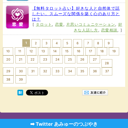
【無料タロット占い】好きな人と自然体で話
したい。スムーズな関係を築く心のあり方と
は？
[
タロット
,
恋愛
,
片思いコミュニケーション
,
好
きな人話し方
,
恋愛相談
,
]
1
2
3
4
5
6
7
8
9
10
11
12
13
14
15
16
17
18
19
20
21
22
23
24
25
26
27
28
29
30
31
32
33
34
35
36
37
Next >>
38
39
➡️ Twitter あみゅーのつぶやき