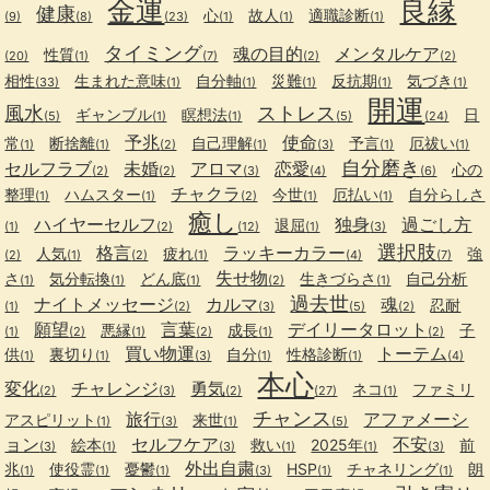
金運
良縁
健康
心
故人
適職診断
(9)
(8)
(23)
(1)
(1)
(1)
タイミング
魂の目的
メンタルケア
性質
(20)
(1)
(7)
(2)
(2)
相性
生まれた意味
自分軸
災難
反抗期
気づき
(33)
(1)
(1)
(1)
(1)
(1)
開運
風水
ストレス
ギャンブル
瞑想法
日
(5)
(1)
(1)
(5)
(24)
予兆
使命
常
断捨離
自己理解
予言
厄祓い
(1)
(1)
(2)
(1)
(3)
(1)
(1)
自分磨き
セルフラブ
未婚
アロマ
恋愛
心の
(2)
(2)
(3)
(4)
(6)
チャクラ
整理
ハムスター
今世
厄払い
自分らしさ
(1)
(1)
(2)
(1)
(1)
癒し
ハイヤーセルフ
独身
過ごし方
退屈
(1)
(2)
(12)
(1)
(3)
選択肢
格言
ラッキーカラー
人気
疲れ
強
(2)
(1)
(2)
(1)
(4)
(7)
失せ物
さ
気分転換
どん底
生きづらさ
自己分析
(1)
(1)
(1)
(2)
(1)
過去世
ナイトメッセージ
カルマ
魂
忍耐
(1)
(2)
(3)
(5)
(2)
願望
言葉
デイリータロット
悪縁
成長
子
(1)
(2)
(1)
(2)
(1)
(2)
買い物運
トーテム
供
裏切り
自分
性格診断
(1)
(1)
(3)
(1)
(1)
(4)
本心
変化
チャレンジ
勇気
ネコ
ファミリ
(2)
(3)
(2)
(27)
(1)
チャンス
旅行
アファメーシ
アスピリット
来世
(1)
(3)
(1)
(5)
ョン
セルフケア
不安
絵本
救い
2025年
前
(3)
(1)
(3)
(1)
(1)
(3)
外出自粛
兆
使役霊
憂鬱
HSP
チャネリング
朗
(1)
(1)
(1)
(3)
(1)
(1)