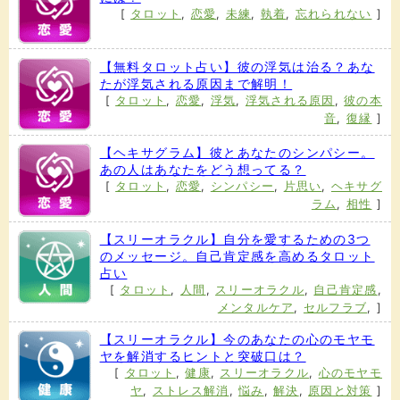
[
タロット
,
恋愛
,
未練
,
執着
,
忘れられない
]
【無料タロット占い】彼の浮気は治る？あな
たが浮気される原因まで解明！
[
タロット
,
恋愛
,
浮気
,
浮気される原因
,
彼の本
音
,
復縁
]
【ヘキサグラム】彼とあなたのシンパシー。
あの人はあなたをどう想ってる？
[
タロット
,
恋愛
,
シンパシー
,
片思い
,
ヘキサグ
ラム
,
相性
]
【スリーオラクル】自分を愛するための3つ
のメッセージ。自己肯定感を高めるタロット
占い
[
タロット
,
人間
,
スリーオラクル
,
自己肯定感
,
メンタルケア
,
セルフラブ
,
]
【スリーオラクル】今のあなたの心のモヤモ
ヤを解消するヒントと突破口は？
[
タロット
,
健康
,
スリーオラクル
,
心のモヤモ
ヤ
,
ストレス解消
,
悩み
,
解決
,
原因と対策
]