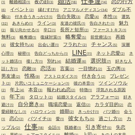
婚活
仕事運
恋の行方
夜の顔
離婚相談
(1)
(1)
(3)
(18)
(14)
イベント
ダブル不
縁むすび
アニマルメディスン
(6)
(2)
(1)
(34)
倫
告白失敗
恋愛
本性
付き合うきっかけ
運気
(2)
(1)
(3)
(4)
(3)
ライン
魅力
あきらめ
友達の彼氏
告白された
(32)
(1)
(3)
(1)
(1)
長所と短所
振り向かせる
辛口
ファーストキス
(2)
(1)
(1)
(2)
(1)
略奪愛
無料
再婚
略奪婚
復縁対策
前世療法
(3)
(1)
(1)
(5)
(1)
チャンス
彼女持ち
フラれた
出会い運
深層
(4)
(4)
(1)
(2)
(5)
LINE
ネット恋愛
心理
秘密
告白どっちから
ネ
(1)
(1)
(1)
(11)
(2)
結婚運
選択肢
別れ
ット婚活
接し方
好きな人
(1)
(1)
(4)
(6)
(7)
恋活
恋敵
言葉
一目惚れ
玉の輿
話し方
(1)
(3)
(8)
(2)
(2)
(3)
性格
男友達
付き合う
プレゼン
アストロダイス
(2)
(9)
(1)
(2)
ト
ツインソウル
片思いコミュニケーション
彼の本音
(2)
(1)
(1)
年上
本音
報われぬ恋
特徴
浮気される原因
(2)
(4)
(3)
(2)
(1)
年下
タロット
アラフォー
結婚スタイル
好き
(1)
(6)
(2)
(1)
(2)
自分磨き
職場恋愛
返信
カラダ目的
避け
恋
(1)
(6)
(3)
(2)
(2)
婚期
愛経験なし
ハロウィン
きっかけ
バツ婚
会う
(1)
(1)
(2)
(1)
(1)
彼女もち
恋心
バツイチ
過ごし方
カ
愛
(1)
(2)
(3)
(1)
(5)
(2)
仕事
引き寄せ
ップル
失恋
会話
既婚者
(2)
(18)
(1)
(1)
(5)
離婚
上司
異性
ヘアースタイル
あの人の本音