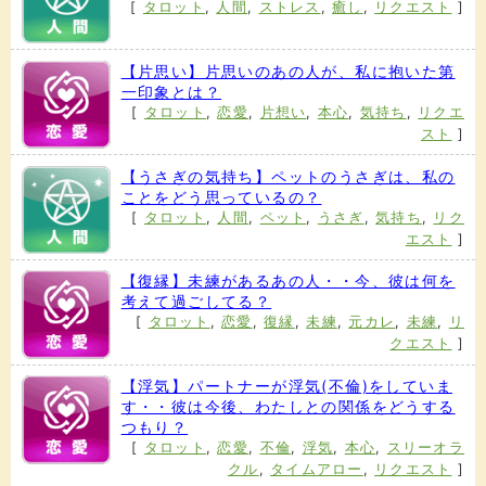
[
タロット
,
人間
,
ストレス
,
癒し
,
リクエスト
]
【片思い】片思いのあの人が、私に抱いた第
一印象とは？
[
タロット
,
恋愛
,
片想い
,
本心
,
気持ち
,
リクエ
スト
]
【うさぎの気持ち】ペットのうさぎは、私の
ことをどう思っているの？
[
タロット
,
人間
,
ペット
,
うさぎ
,
気持ち
,
リク
エスト
]
【復縁】未練があるあの人・・今、彼は何を
考えて過ごしてる？
[
タロット
,
恋愛
,
復縁
,
未練
,
元カレ
,
未練
,
リ
クエスト
]
【浮気】パートナーが浮気(不倫)をしていま
す・・彼は今後、わたしとの関係をどうする
つもり？
[
タロット
,
恋愛
,
不倫
,
浮気
,
本心
,
スリーオラ
クル
,
タイムアロー
,
リクエスト
]