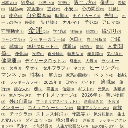
独身
過ごし方
儀式
日本人
厄祓い
将来
希望
(1)
(3)
(1)
(1)
(2)
(3)
進路
不安
心の問題
結婚
家族運
引越し
(1)
(40)
(1)
(2)
(3)
(3)
自分磨き
使命
時期
先祖
ナイトカード
オ
(1)
(3)
(6)
(4)
(1)
(3)
失せ物
カルマ
予兆
アロマ
ーラの色
停滞
(1)
(1)
(2)
(3)
(2)
(3)
金運
縁切り
守護動物
学び
後悔
絵本
(3)
(23)
(3)
(1)
(1)
(7)
ご縁
ラッキーカラー
休日
ギャンブル
自己分析
(1)
(4)
(3)
(1)
人間関
試練
無料タロット
課題
妨害
夢
(8)
(3)
(3)
(3)
(1)
(1)
係
浄化
投資
自分軸
瞑想法
無意識
気づき
(9)
(4)
(1)
(1)
(1)
(1)
(1)
健康運
デイリータロット
ラッキー
尊重
人気
(8)
(2)
(1)
(1)
ヒーリング
幸せ
セルフラブ
欠点
ネコ
(2)
(1)
(2)
(2)
(1)
(5)
マンネリ
性格
ペット
努力
挑戦
家系の因縁
(5)
(9)
(2)
(1)
(6)
適職
旅
ラッキーカラ−
2025年
日常
ガイド
(3)
(1)
(1)
(1)
(1)
(9)
行
魂
嫌な人
障害
信頼
ギフト
元気
胸騒ぎ
(3)
(1)
(2)
(1)
(1)
(1)
(1)
ナイトメッセージ
2026年
買い物運
生きづらさ
(1)
(1)
(2)
(3)
外出自粛
ファミリアスピリット
適職診断
予言
(3)
(3)
(1)
(1)
(1)
メンター
コミュニケーション
家族
開運アクション
(3)
(2)
(1)
チャクラ
ストレス解消
守護霊
気分転換
生ま
(2)
(2)
(2)
(2)
(1)
ダイエット
魂の目的
れ変わり
判断
ラッキーアクシ
(1)
(3)
(2)
(1)
ョン
忍耐
才能発掘
人生が映画なら
虫の知らせ
故
(1)
(1)
(1)
(1)
(1)