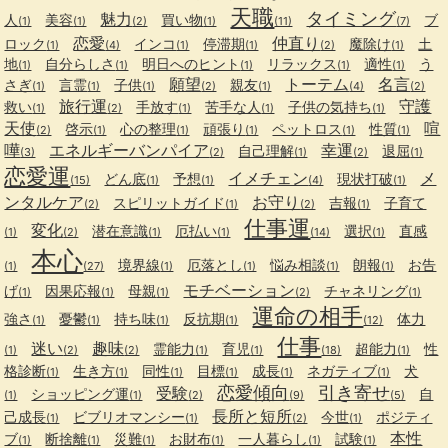
天職
タイミング
魅力
人
美容
買い物
ブ
(1)
(1)
(2)
(1)
(11)
(7)
恋愛
仲直り
ロック
インコ
停滞期
魔除け
土
(1)
(4)
(1)
(1)
(2)
(1)
地
自分らしさ
明日へのヒント
リラックス
適性
う
(1)
(1)
(1)
(1)
(1)
願望
トーテム
名言
さぎ
言霊
子供
親友
(1)
(1)
(1)
(2)
(1)
(4)
(2)
旅行運
守護
救い
手放す
苦手な人
子供の気持ち
(1)
(2)
(1)
(1)
(1)
天使
喧
啓示
心の整理
頑張り
ペットロス
性質
(2)
(1)
(1)
(1)
(1)
(1)
嘩
エネルギーバンパイア
幸運
自己理解
退屈
(3)
(2)
(1)
(2)
(1)
恋愛運
イメチェン
メ
どん底
予想
現状打破
(15)
(1)
(1)
(4)
(1)
ンタルケア
お守り
スピリットガイド
吉報
子育て
(2)
(1)
(2)
(1)
仕事運
変化
潜在意識
厄払い
選択
直感
(1)
(2)
(1)
(1)
(14)
(1)
本心
境界線
厄落とし
悩み相談
朗報
お告
(1)
(27)
(1)
(1)
(1)
(1)
モチベーション
げ
因果応報
母親
チャネリング
(1)
(1)
(1)
(2)
(1)
運命の相手
強さ
憂鬱
持ち味
反抗期
体力
(1)
(1)
(1)
(1)
(12)
仕事
迷い
趣味
霊能力
育児
超能力
性
(1)
(2)
(2)
(1)
(1)
(18)
(1)
格診断
生き方
同性
目標
成長
ネガティブ
犬
(1)
(1)
(1)
(1)
(1)
(1)
恋愛傾向
引き寄せ
受験
ショッピング運
自
(1)
(1)
(2)
(9)
(5)
長所と短所
己成長
ビブリオマンシー
今世
ポジティ
(1)
(1)
(2)
(1)
本性
ブ
断捨離
災難
お財布
一人暮らし
試験
(1)
(1)
(1)
(1)
(1)
(1)