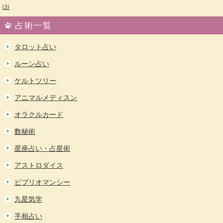
(3)
占術一覧
タロット占い
ルーン占い
ケルトツリー
アニマルメディスン
オラクルカード
数秘術
星座占い・占星術
アストロダイス
ビブリオマンシー
九星気学
手相占い