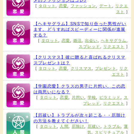
メのファッションはコレ♪
[
タロット
,
恋愛
,
ファッション
,
デート
,
リクエ
スト
]
【ヘキサグラム】SNSで知り合った男性がい
ます。どうすればスピーディーに関係が進展
する？
[
タロット
,
恋愛
,
婚活
,
出会い
,
ヘキサグラム
,
スプレッド
,
リクエスト
]
【クリスマス】彼に贈ると喜ばれるクリスマ
スプレゼントは？
[
タロット
,
恋愛
,
クリスマス
,
プレゼント
,
リク
エスト
]
【学園恋愛】クラスの男子に片想い。この恋
は両思いになる？
[
タロット
,
恋愛
,
片想い
,
学校
,
ピラミッド
,
ス
プレッド
,
リクエスト
]
【厄祓い】トラブルが次々起こる・・厄除け
の方法を教えてください！
[
タロット
,
人間
,
厄除け
,
厄祓い
,
トラブル
,
運
気
,
スピリチュアル
]