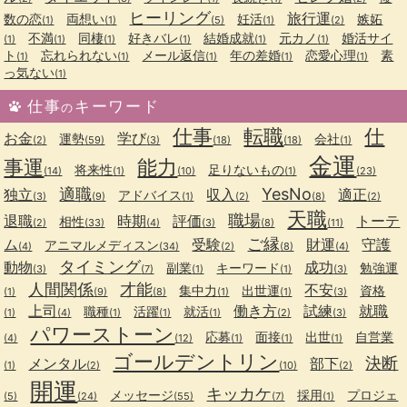
ヒーリング
旅行運
数の恋
両想い
妊活
嫉妬
(1)
(1)
(5)
(1)
(2)
不満
同棲
好きバレ
結婚成就
元カノ
婚活サイ
(1)
(1)
(1)
(1)
(1)
(1)
ト
忘れられない
メール返信
年の差婚
恋愛心理
素
(1)
(1)
(1)
(1)
(1)
っ気ない
(1)
仕事
キーワード
の
仕事
転職
仕
お金
学び
運勢
会社
(2)
(59)
(3)
(18)
(18)
(1)
金運
事運
能力
将来性
足りないもの
(14)
(1)
(10)
(1)
(23)
適職
YesNo
独立
収入
適正
アドバイス
(3)
(9)
(1)
(2)
(8)
(2)
天職
職場
退職
時期
評価
トーテ
相性
(2)
(33)
(4)
(3)
(8)
(11)
ご縁
ム
受験
財運
守護
アニマルメディスン
(4)
(34)
(2)
(8)
(4)
タイミング
動物
成功
副業
キーワード
勉強運
(3)
(7)
(1)
(1)
(3)
人間関係
才能
不安
集中力
出世運
資格
(1)
(9)
(8)
(1)
(1)
(3)
上司
働き方
試練
就職
職種
活躍
就活
(1)
(4)
(1)
(1)
(1)
(2)
(3)
パワーストーン
応募
面接
出世
自営業
(4)
(12)
(1)
(1)
(1)
ゴールデントリン
決断
メンタル
部下
(1)
(2)
(10)
(2)
開運
キッカケ
メッセージ
採用
プロジェ
(5)
(24)
(55)
(7)
(1)