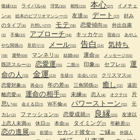
本心
ライバル
イメチェ
復縁
浮気
相性
(33)
(4)
(30)
(33)
(27)
デート
友達
ン
好み
絵本のビブリオマンシー
(4)
(1)
(9)
(17)
モテ
恋愛傾向
のタイプ
外出自粛
片想い
(4)
(117)
(18)
(9)
アプローチ
キッカケ
不倫
宿命
あやふ
(3)
(31)
(14)
(7)
(1)
告白
メール
気持ち
やな関係
見切り
(1)
(1)
(12)
(24)
マンネリ
運命
運勢
結婚
メッセージ
(19)
(59)
(5)
(40)
(9)
(55)
恋愛運
運
印象
セフレ
既読スルー
二股
(2)
(15)
(1)
(5)
(5)
金運
命の人
クリスマス
生徒
出会い
(13)
(23)
(1)
(72)
(4)
癒し
年の差
恋愛対象
三角関係
遠距
再会
(3)
(1)
(8)
(2)
(12)
運命の相手
未練
片
離恋愛
恋人
オクテ
(4)
(12)
(8)
(4)
(1)
パワーストーン
思い
W不倫
元
会える日
(6)
(1)
(4)
(12)
良縁
ファッション
恋愛成就
カレ
友達以
(2)
(5)
(7)
(20)
タイミング
上恋人未満
休日
本命
年齢差
(4)
(3)
(4)
(7)
(2)
恋の進展
セカンド彼女
ご縁
欲望
外国人
(12)
(1)
(7)
(8)