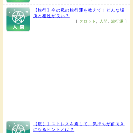
【旅行】今の私の旅行運を教えて！どんな場
所と相性が良い？
[
タロット
,
人間
,
旅行運
]
【癒し】ストレスを癒して、気持ちが前向き
になるヒントとは？