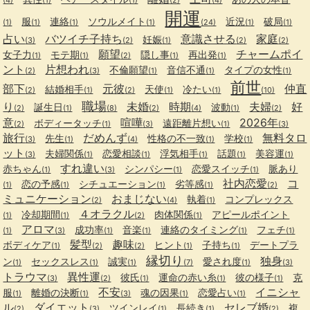
(4)
(1)
(1)
(2)
(4)
開運
服
連絡
ソウルメイト
近況
破局
(1)
(1)
(1)
(1)
(24)
(1)
(1)
占い
バツイチ子持ち
意識させる
家庭
妊娠
(3)
(2)
(1)
(2)
(2)
願望
チャームポイ
女子力
モテ期
隠し事
再出発
(1)
(1)
(2)
(1)
(1)
ント
片想われ
不倫願望
音信不通
タイプの女性
(2)
(3)
(1)
(1)
(1)
前世
部下
元彼
仲直
結婚相手
天使
冷たい
(2)
(1)
(2)
(1)
(1)
(10)
職場
り
未婚
時期
夫婦
好
誕生日
波動
(2)
(1)
(8)
(2)
(4)
(1)
(2)
意
喧嘩
2026年
ボディータッチ
遠距離片想い
(2)
(1)
(3)
(1)
(3)
旅行
だめんず
無料タロ
先生
性格の不一致
学校
(3)
(1)
(4)
(1)
(1)
ット
夫婦関係
恋愛相談
浮気相手
話題
美容運
(3)
(1)
(1)
(1)
(1)
(1)
すれ違い
赤ちゃん
シンパシー
恋愛スイッチ
脈あり
(1)
(3)
(1)
(1)
社内恋愛
コ
恋の予感
シチュエーション
劣等感
(1)
(1)
(1)
(1)
(2)
ミュニケーション
おまじない
執着
コンプレックス
(2)
(4)
(1)
４オラクル
冷却期間
肉体関係
アピールポイント
(1)
(1)
(2)
(1)
アロマ
成功率
音楽
連絡のタイミング
フェチ
(1)
(3)
(1)
(1)
(1)
(1)
髪型
趣味
ボディケア
ヒント
子持ち
デートプラ
(1)
(2)
(2)
(1)
(1)
縁切り
独身
ン
セックスレス
誠実
愛され度
(1)
(1)
(1)
(7)
(1)
(3)
トラウマ
異性運
彼氏
運命の赤い糸
彼の様子
克
(3)
(2)
(1)
(1)
(1)
不安
イニシャ
服
離婚の決断
魂の因果
恋愛占い
(1)
(1)
(3)
(1)
(1)
ル
ダイエット
セレブ婚
ツインレイ
長続き
複
(2)
(3)
(1)
(1)
(2)