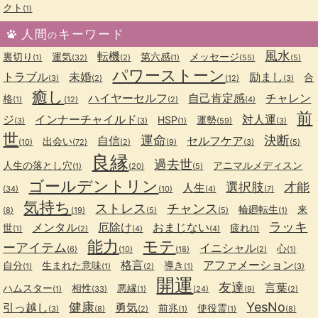
クト
(1)
人間
キーワード
の
風水
転機
裏切り
運気
第六感
メッセージ
(1)
(32)
(2)
(1)
(55)
(5)
パワーストーン
トラブル
未婚
励まし
合
(3)
(2)
(12)
(3)
癒し
ハイヤーセルフ
自己肯定感
チャレン
格
(1)
(12)
(2)
(4)
前
ジ
インナーチャイルド
対人運
HSP
運勢
(3)
(3)
(1)
(59)
(3)
世
運命
決断
自信
セルフケア
出会い
(10)
(72)
(2)
(9)
(3)
(5)
良縁
過去世
人生の落とし穴
アニマルメディスン
(1)
(20)
(5)
ゴールデントリン
選択肢
才能
人生
(34)
(10)
(4)
(7)
気持ち
ストレス
チャンス
輪廻転生
来
(8)
(19)
(5)
(5)
(1)
ラッキ
メンタル
厄除け
おまじない
世
疲れ
(1)
(2)
(4)
(4)
(1)
能力
モテ
ーアイテム
イニシャル
心
(6)
(10)
(18)
(2)
(1)
格言
アファメーション
自分
生まれた意味
導き
(1)
(1)
(2)
(1)
(3)
開運
友達
言葉
ハムスター
相性
悪縁
(1)
(33)
(1)
(24)
(9)
(2)
健康
YesNo
引っ越し
勇気
前兆
使役霊
(3)
(8)
(2)
(1)
(1)
(8)