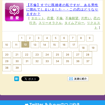
【不倫】すでに既婚者の私ですが、ある男性
に惚れてしまいました・・この恋はどうなり
ますか？
[
タロット
,
恋愛
,
不倫
,
不倫願望
,
片想い
,
恋の
行方
,
スリーオラクル
,
タイムアロー
,
リクエス
ト
]
<< Prev
1
2
3
4
5
6
7
8
9
12
10
11
13
14
15
16
17
18
19
20
21
22
23
24
25
26
27
28
29
30
31
32
33
34
35
36
37
Next >>
38
39
➡️ Twitter あみゅーのつぶやき