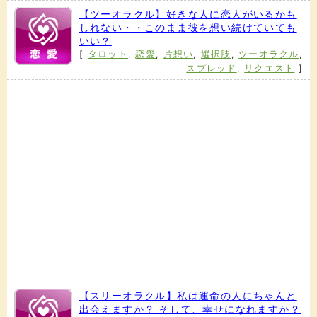
【ツーオラクル】好きな人に恋人がいるかも
しれない・・このまま彼を想い続けていても
いい？
[
タロット
,
恋愛
,
片想い
,
選択肢
,
ツーオラクル
,
スプレッド
,
リクエスト
]
【スリーオラクル】私は運命の人にちゃんと
出会えますか？ そして、幸せになれますか？