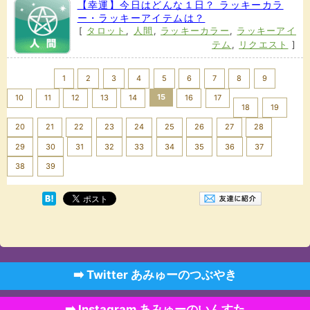
【幸運】今日はどんな１日？ ラッキーカラ
ー・ラッキーアイテムは？
[
タロット
,
人間
,
ラッキーカラー
,
ラッキーアイ
テム
,
リクエスト
]
<< Prev
1
2
3
4
5
6
7
8
9
15
10
11
12
13
14
16
17
18
19
20
21
22
23
24
25
26
27
28
29
30
31
32
33
34
35
36
37
Next >>
38
39
➡️ Twitter あみゅーのつぶやき
➡️ Instagram あみゅーのいんすた