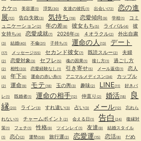
恋の進
カケ
美容運
浮気
友達の彼氏
出会い
(7)
(1)
(30)
(1)
(72)
展
気持ち
恋愛傾向
告白失敗
コミ
学校
(12)
(3)
(19)
(9)
(1)
年の差
彼女もち
ュニケーション
ライバル
彼
(2)
(8)
(5)
(4)
恋愛成就
女持ち
2026年
４オラクル
外出自粛
(4)
(7)
(3)
(2)
運命の人
デート
結婚
不倫
子持ち
(3)
(40)
(31)
(1)
(13)
セカンド彼女
既読スルー
夫婦
メッセージ
(17)
(55)
(7)
(2)
セフレ
恋愛対象
過ごし方
魂の因果
接し方
(2)
(3)
(5)
(1)
(1)
引き寄せ
恋人
相性
恋愛経験なし
メール返信
(2)
(33)
(1)
(5)
(1)
年下
カップル
運命の赤い糸
アニマルメディスン
(4)
(6)
(1)
(34)
モテ
LINE
運命
玉の輿
趣味
好きバ
(2)
(9)
(18)
(3)
(2)
(11)
良
運命の相手
婚活
仲直り
レ
既婚者
(1)
(1)
(12)
(2)
(18)
縁
メール
ライン
すれ違い
占い
忘れら
(20)
(3)
(3)
(3)
(12)
告白
チャームポイント
れない
会える日
復縁対
(1)
(2)
(1)
(24)
性格
友達
策
フェチ
ツインレイ
結婚スタイル
(1)
(1)
(9)
(1)
(9)
恋愛運
恋活
恋心
旅行運
だめ
運勢
(1)
(2)
(59)
(2)
(15)
(8)