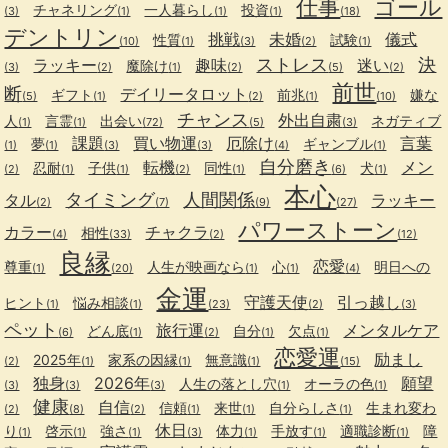
仕事
ゴール
チャネリング
一人暮らし
投資
(3)
(1)
(1)
(1)
(18)
デントリン
挑戦
未婚
儀式
性質
試験
(10)
(1)
(3)
(2)
(1)
ストレス
決
ラッキー
趣味
迷い
魔除け
(3)
(2)
(1)
(2)
(5)
(2)
前世
断
デイリータロット
ギフト
前兆
嫌な
(5)
(1)
(2)
(1)
(10)
チャンス
外出自粛
人
言霊
出会い
ネガティブ
(1)
(1)
(72)
(5)
(3)
課題
買い物運
厄除け
言葉
夢
ギャンブル
(1)
(1)
(3)
(3)
(4)
(1)
自分磨き
転機
メン
忍耐
子供
同性
犬
(2)
(1)
(1)
(2)
(1)
(6)
(1)
本心
タイミング
人間関係
タル
ラッキー
(2)
(7)
(9)
(27)
パワーストーン
カラー
チャクラ
相性
(4)
(33)
(2)
(12)
良縁
恋愛
尊重
人生が映画なら
心
明日への
(1)
(20)
(1)
(1)
(4)
金運
守護天使
引っ越し
ヒント
悩み相談
(1)
(1)
(23)
(2)
(3)
ペット
旅行運
メンタルケア
どん底
自分
欠点
(6)
(1)
(2)
(1)
(1)
恋愛運
励まし
2025年
家系の因縁
無意識
(2)
(1)
(1)
(1)
(15)
独身
2026年
願望
人生の落とし穴
オーラの色
(3)
(3)
(3)
(1)
(1)
健康
自信
信頼
来世
自分らしさ
生まれ変わ
(2)
(8)
(2)
(1)
(1)
(1)
休日
り
啓示
強さ
体力
手放す
適職診断
障
(1)
(1)
(1)
(3)
(1)
(1)
(1)