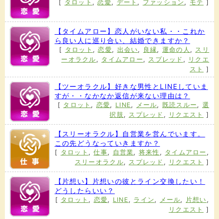
[
タロット
,
恋愛
,
デート
,
ファッション
,
モテ
]
【タイムアロー】恋人がいない私・・これか
ら良い人に巡り合い、結婚できますか？
[
タロット
,
恋愛
,
出会い
,
良縁
,
運命の人
,
スリ
ーオラクル
,
タイムアロー
,
スプレッド
,
リクエ
スト
]
【ツーオラクル】好きな男性とLINEしていま
すが・・なかなか返信が来ない理由は？
[
タロット
,
恋愛
,
LINE
,
メール
,
既読スルー
,
選
択肢
,
スプレッド
,
リクエスト
]
【スリーオラクル】自営業を営んでいます。
この先どうなっていきますか？
[
タロット
,
仕事
,
自営業
,
将来性
,
タイムアロー
,
スリーオラクル
,
スプレッド
,
リクエスト
]
【片想い】片想いの彼とライン交換したい！
どうしたらいい？
[
タロット
,
恋愛
,
LINE
,
ライン
,
メール
,
片想い
,
リクエスト
]