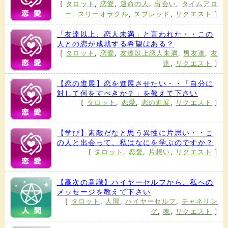
[
タロット
,
恋愛
,
運命の人
,
出会い
,
タイムアロ
ー
,
スリーオラクル
,
スプレッド
,
リクエスト
]
「友達以上、恋人未満」と言われた・・この
人との恋が成就する希望はある？
[
タロット
,
恋愛
,
友達以上恋人未満
,
男友達
,
友
達
,
リクエスト
]
【恋の進展】恋を進展させたい・・「自分に
対して何をすべきか？」を教えて下さい
[
タロット
,
恋愛
,
恋の進展
,
リクエスト
]
【学び】素敵だなと思う異性に片思い・・こ
の人と出会って、私はなにを学ぶのですか？
[
タロット
,
恋愛
,
片想い
,
リクエスト
]
【高次の意識】ハイヤーセルフから、私への
メッセージを教えて下さい
[
タロット
,
人間
,
ハイヤーセルフ
,
チャネリン
グ
,
魂
,
リクエスト
]