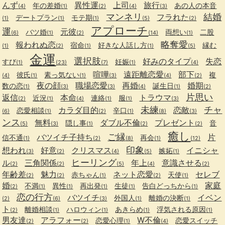
んず
異性運
上司
旅行
年の差婚
あの人の本音
(4)
(1)
(2)
(4)
(3)
マンネリ
結婚
フラれた
デートプラン
モテ期
(1)
(1)
(1)
(5)
(2)
アプローチ
運
元彼
バツ婚
両想い
二股
(6)
(1)
(2)
(14)
(1)
略奪愛
報われぬ恋
宿命
好きな人話し方
縁む
(1)
(2)
(1)
(1)
(5)
金運
選択肢
好みのタイプ
失恋
すび
妊娠
(1)
(23)
(7)
(1)
(4)
喧嘩
遠距離恋愛
部下
彼氏
素っ気ない
複
(4)
(1)
(1)
(3)
(4)
(2)
夜の顔
職場恋愛
再婚
婚期
数の恋
誕生日
(1)
(3)
(3)
(4)
(1)
(2)
片思い
返信
本命
トラウマ
近況
連絡
服
(2)
(1)
(4)
(1)
(1)
(3)
未練
チャ
カラダ目的
恋敵
恋愛相談
辛口
(6)
(1)
(2)
(1)
(8)
(3)
ンス
無料
ダブル不倫
プレゼント
隠し事
音
(5)
(3)
(1)
(2)
(2)
癒し
ご縁
バツイチ子持ち
片
信不通
再会
(1)
(2)
(8)
(1)
(12)
印象
想われ
好意
クリスマス
イニシャ
嫉妬
(3)
(2)
(4)
(5)
(1)
ヒーリング
ル
三角関係
年上
意識させる
(2)
(2)
(5)
(4)
(2)
年齢差
魅力
ネット恋愛
セレブ
赤ちゃん
天使
(2)
(2)
(1)
(2)
(1)
婚
家庭
不満
異性
再出発
生徒
告白どっちから
(2)
(1)
(1)
(1)
(1)
(1)
恋の行方
バツイチ
イベン
外国人
離婚の決断
(2)
(6)
(3)
(1)
(1)
ト
離婚相談
ハロウィン
あきらめ
浮気される原因
(2)
(1)
(1)
(1)
(1)
男友達
アラフォー
W不倫
恋愛心理
恋愛スイッチ
(2)
(2)
(1)
(4)