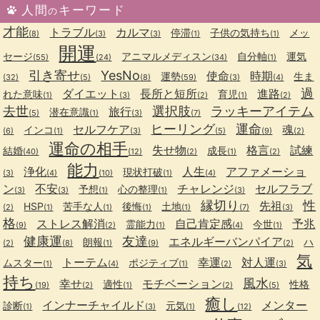
人間
キーワード
の
才能
トラブル
カルマ
停滞
子供の気持ち
メッ
(8)
(3)
(3)
(1)
(1)
開運
セージ
アニマルメディスン
自分軸
運気
(55)
(24)
(34)
(1)
引き寄せ
YesNo
使命
時期
運勢
生ま
(32)
(5)
(8)
(59)
(3)
(4)
過
ダイエット
長所と短所
進路
れた意味
育児
(1)
(3)
(2)
(1)
(2)
去世
選択肢
ラッキーアイテム
旅行
潜在意識
(5)
(1)
(3)
(7)
ヒーリング
運命
セルフケア
魂
インコ
(6)
(1)
(3)
(5)
(9)
(2)
運命の相手
失せ物
格言
試練
結婚
成長
(40)
(12)
(2)
(1)
(2)
能力
浄化
人生
アファメーショ
現状打破
(3)
(4)
(10)
(1)
(4)
ン
不安
チャレンジ
セルフラブ
予想
心の整理
(3)
(3)
(1)
(1)
(3)
縁切り
性
先祖
HSP
苦手な人
後悔
土地
(2)
(1)
(1)
(1)
(1)
(7)
(3)
格
ストレス解消
自己肯定感
予兆
霊能力
今世
(9)
(2)
(1)
(4)
(1)
健康運
友達
エネルギーバンパイア
朗報
ハ
(2)
(8)
(1)
(9)
(2)
気
トーテム
幸運
対人運
ムスター
ポジティブ
(1)
(4)
(1)
(2)
(3)
持ち
風水
幸せ
モチベーション
適性
性格
(19)
(2)
(1)
(2)
(5)
癒し
インナーチャイルド
メンター
診断
元気
(1)
(3)
(1)
(12)