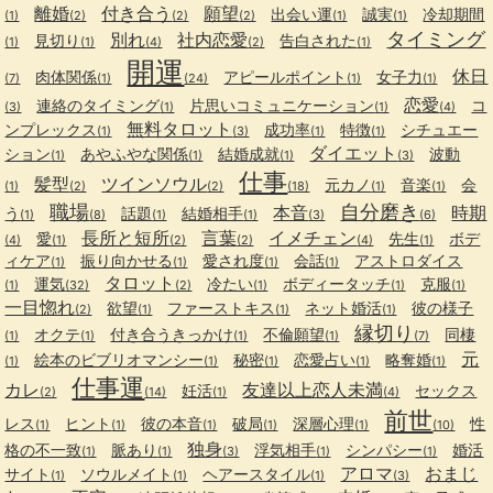
離婚
付き合う
願望
出会い運
誠実
冷却期間
(1)
(2)
(2)
(2)
(1)
(1)
タイミング
別れ
社内恋愛
見切り
告白された
(1)
(1)
(4)
(2)
(1)
開運
休日
肉体関係
アピールポイント
女子力
(7)
(1)
(24)
(1)
(1)
恋愛
連絡のタイミング
片思いコミュニケーション
コ
(3)
(1)
(1)
(4)
無料タロット
ンプレックス
成功率
特徴
シチュエー
(1)
(3)
(1)
(1)
ダイエット
ション
あやふやな関係
結婚成就
波動
(1)
(1)
(1)
(3)
仕事
髪型
ツインソウル
元カノ
音楽
会
(1)
(2)
(2)
(18)
(1)
(1)
職場
自分磨き
本音
時期
う
話題
結婚相手
(1)
(8)
(1)
(1)
(3)
(6)
長所と短所
言葉
イメチェン
愛
先生
ボデ
(4)
(1)
(2)
(2)
(4)
(1)
ィケア
振り向かせる
愛され度
会話
アストロダイス
(1)
(1)
(1)
(1)
タロット
運気
冷たい
ボディータッチ
克服
(1)
(32)
(2)
(1)
(1)
(1)
一目惚れ
欲望
ファーストキス
ネット婚活
彼の様子
(2)
(1)
(1)
(1)
縁切り
オクテ
付き合うきっかけ
不倫願望
同棲
(1)
(1)
(1)
(1)
(7)
元
絵本のビブリオマンシー
秘密
恋愛占い
略奪婚
(1)
(1)
(1)
(1)
(1)
仕事運
カレ
友達以上恋人未満
妊活
セックス
(2)
(14)
(1)
(4)
前世
レス
ヒント
彼の本音
破局
深層心理
性
(1)
(1)
(1)
(1)
(1)
(10)
独身
格の不一致
脈あり
浮気相手
シンパシー
婚活
(1)
(1)
(3)
(1)
(1)
アロマ
おまじ
サイト
ソウルメイト
ヘアースタイル
(1)
(1)
(1)
(3)