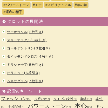
#パワーストーン
#モテ
#スピリチュアル
#年の差
#運命の相手
タロットの展開法
ツーオラクル(２枚引き)
スリーオラクル(３枚引き)
ゴールデントリン(３枚引き)
ダイヤモンドクロス(４枚引き)
ギリシャ十字(５枚引き)
ピラミッド(６枚引き)
ヘキサグラム(７枚引き)
恋愛
キーワード
の
ファッション
本性
片想い
タイプの女性
復縁
(5)
(117)
(1)
(33)
本心
パワーストーン
キッ
夫婦関係
(3)
(1)
(12)
(27)