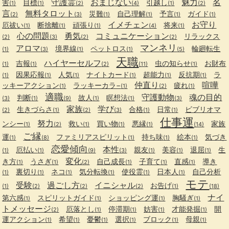
守護霊
おまじない
魅力
名
害
目標
引越し
(1)
(1)
(2)
(4)
(1)
(2)
言
無料タロット
災難
自己理解
予言
ガイド
(2)
(3)
(1)
(1)
(1)
(1)
イメチェン
お守り
厄祓い
断捨離
頑張り
将来
(1)
(1)
(1)
(4)
(1)
心の問題
勇気
コミュニケーション
リラックス
(2)
(3)
(2)
(2)
マンネリ
アロマ
境界線
ペットロス
輪廻転生
(1)
(3)
(1)
(1)
(5)
天職
ハイヤーセルフ
吉報
虫の知らせ
お財布
(1)
(1)
(2)
(11)
(1)
因果応報
人気
ナイトカード
超能力
反抗期
ラ
(1)
(1)
(1)
(1)
(1)
(1)
仲直り
喧嘩
ッキーアクション
ラッキーカラ−
疲れ
(1)
(1)
(2)
(1)
適職
守護動物
魂の目的
判断
故人
瞑想法
(3)
(1)
(9)
(1)
(1)
(3)
家族
学び
生きづらさ
合格
日常
ビブリオマ
(2)
(1)
(2)
(3)
(1)
(1)
仕事運
努力
ンシー
救い
買い物
悪縁
家族
(1)
(2)
(1)
(1)
(1)
(14)
ご縁
運
ファミリアスピリット
持ち味
絵本
気づき
(1)
(8)
(1)
(1)
(1)
恋愛傾向
本性
厄払い
親友
美容
退屈
生
(1)
(1)
(9)
(3)
(1)
(1)
(1)
変化
き方
うさぎ
自己成長
子育て
直感
導き
(1)
(1)
(2)
(1)
(1)
(1)
裏切り
ネコ
気分転換
使役霊
日本人
自己分析
(1)
(1)
(1)
(1)
(1)
(1)
モテ
受験
過ごし方
イニシャル
お告げ
(1)
(2)
(2)
(2)
(1)
(18)
ナイ
第六感
スピリットガイド
ショッピング運
胸騒ぎ
(1)
(1)
(1)
(1)
トメッセージ
厄落とし
停滞期
妨害
才能発掘
開
(2)
(1)
(1)
(1)
(1)
運アクション
希望
憂鬱
選択
ブロック
母親
(1)
(1)
(1)
(1)
(1)
(1)