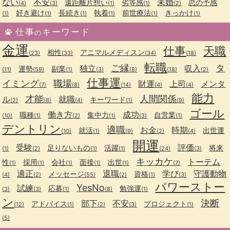
ない
不安
未婚
遠距離片想い
劣等感
恋の予感
(4)
(3)
(1)
(1)
(2)
好き避け
長続き
執着
前世療法
きっかけ
(1)
(1)
(1)
(1)
(1)
(1)
仕事
キーワード
の
金運
仕事
天職
相性
アニマルメディスン
(23)
(33)
(34)
(18)
転職
ご縁
タ
独立
収入
運勢
副業
(11)
(59)
(1)
(3)
(8)
(18)
(2)
仕事運
イミング
職場
財運
上司
メンタ
(7)
(8)
(14)
(4)
(4)
能力
才能
人間関係
ル
就職
キーワード
(2)
(8)
(4)
(1)
(9)
ゴール
働き方
成功
職種
集中力
自営業
(10)
(1)
(2)
(1)
(3)
(1)
デントリン
適職
お金
時期
就活
出世運
(10)
(1)
(9)
(2)
(4)
開運
受験
評価
足りないもの
活躍
将来
(1)
(2)
(1)
(1)
(24)
(3)
キッカケ
トーテム
性
採用
会社
面接
出世
(1)
(1)
(1)
(1)
(1)
(7)
適正
退職
学び
守護動物
メッセージ
資格
(4)
(2)
(55)
(2)
(1)
(3)
パワーストー
YesNo
試練
応募
勉強運
(3)
(3)
(1)
(8)
(1)
ン
決断
部下
不安
アドバイス
プロジェクト
(12)
(1)
(2)
(3)
(1)
(5)