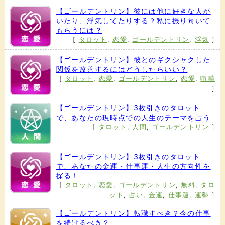
【ゴールデントリン】彼には他に好きな人が
いたり、浮気してたりする？私に振り向いて
もらうには？
[
タロット
,
恋愛
,
ゴールデントリン
,
浮気
]
【ゴールデントリン】彼とのギクシャクした
関係を改善するにはどうしたらいい？
[
タロット
,
恋愛
,
ゴールデントリン
,
恋愛
,
喧嘩
]
【ゴールデントリン】3枚引きのタロット
で、あなたの現時点での人生のテーマを占う
[
タロット
,
人間
,
ゴールデントリン
]
【ゴールデントリン】3枚引きのタロット
で、あなたの金運・仕事運・人生の方向性を
探る！
[
タロット
,
恋愛
,
ゴールデントリン
,
無料
,
タロ
ット
,
占い
,
金運
,
仕事運
,
運勢
]
【ゴールデントリン】転職すべき？今の仕事
を続けるべき？