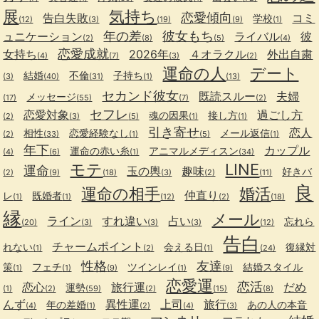
展
気持ち
恋愛傾向
告白失敗
コミ
学校
(12)
(3)
(19)
(9)
(1)
年の差
彼女もち
ュニケーション
ライバル
彼
(2)
(8)
(5)
(4)
恋愛成就
女持ち
2026年
４オラクル
外出自粛
(4)
(7)
(3)
(2)
運命の人
デート
結婚
不倫
子持ち
(3)
(40)
(31)
(1)
(13)
セカンド彼女
既読スルー
夫婦
メッセージ
(17)
(55)
(7)
(2)
セフレ
恋愛対象
過ごし方
魂の因果
接し方
(2)
(3)
(5)
(1)
(1)
引き寄せ
恋人
相性
恋愛経験なし
メール返信
(2)
(33)
(1)
(5)
(1)
年下
カップル
運命の赤い糸
アニマルメディスン
(4)
(6)
(1)
(34)
モテ
LINE
運命
玉の輿
趣味
好きバ
(2)
(9)
(18)
(3)
(2)
(11)
良
運命の相手
婚活
仲直り
レ
既婚者
(1)
(1)
(12)
(2)
(18)
縁
メール
ライン
すれ違い
占い
忘れら
(20)
(3)
(3)
(3)
(12)
告白
チャームポイント
れない
会える日
復縁対
(1)
(2)
(1)
(24)
性格
友達
策
フェチ
ツインレイ
結婚スタイル
(1)
(1)
(9)
(1)
(9)
恋愛運
恋活
恋心
旅行運
だめ
運勢
(1)
(2)
(59)
(2)
(15)
(8)
んず
異性運
上司
旅行
年の差婚
あの人の本音
(4)
(1)
(2)
(4)
(3)