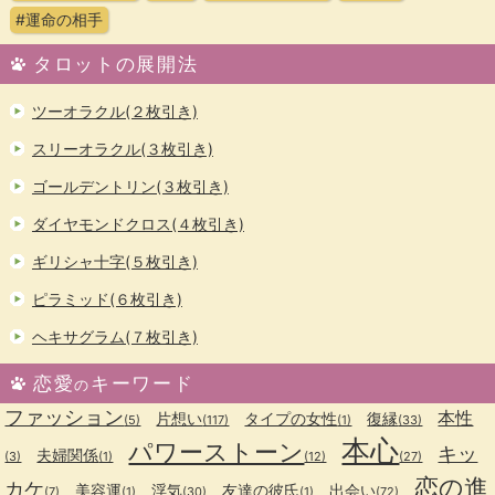
#運命の相手
タロットの展開法
ツーオラクル(２枚引き)
スリーオラクル(３枚引き)
ゴールデントリン(３枚引き)
ダイヤモンドクロス(４枚引き)
ギリシャ十字(５枚引き)
ピラミッド(６枚引き)
ヘキサグラム(７枚引き)
恋愛
キーワード
の
ファッション
本性
片想い
タイプの女性
復縁
(5)
(117)
(1)
(33)
本心
パワーストーン
キッ
夫婦関係
(3)
(1)
(12)
(27)
恋の進
カケ
美容運
浮気
友達の彼氏
出会い
(7)
(1)
(30)
(1)
(72)