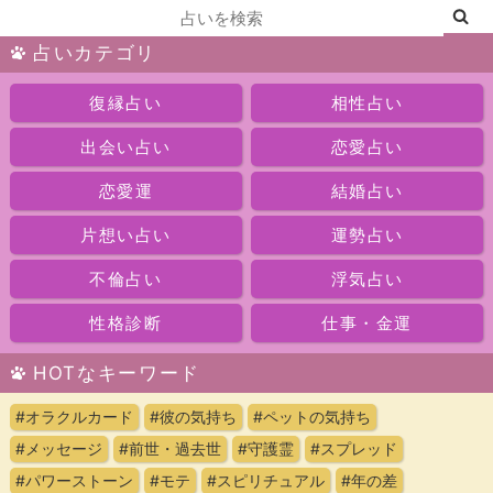
占いカテゴリ
復縁占い
相性占い
出会い占い
恋愛占い
恋愛運
結婚占い
片想い占い
運勢占い
不倫占い
浮気占い
性格診断
仕事・金運
HOTなキーワード
#オラクルカード
#彼の気持ち
#ペットの気持ち
#メッセージ
#前世・過去世
#守護霊
#スプレッド
#パワーストーン
#モテ
#スピリチュアル
#年の差