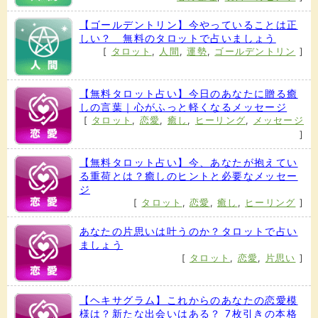
【ゴールデントリン】今やっていることは正
しい？ 無料のタロットで占いましょう
[
タロット
,
人間
,
運勢
,
ゴールデントリン
]
【無料タロット占い】今日のあなたに贈る癒
しの言葉｜心がふっと軽くなるメッセージ
[
タロット
,
恋愛
,
癒し
,
ヒーリング
,
メッセージ
]
【無料タロット占い】今、あなたが抱えてい
る重荷とは？癒しのヒントと必要なメッセー
ジ
[
タロット
,
恋愛
,
癒し
,
ヒーリング
]
あなたの片思いは叶うのか？タロットで占い
ましょう
[
タロット
,
恋愛
,
片思い
]
【ヘキサグラム】これからのあなたの恋愛模
様は？新たな出会いはある？ 7枚引きの本格