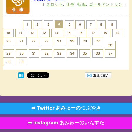
[
タロット
,
仕事
,
転職
,
ゴールデントリン
]
<< Prev
4
1
2
3
5
6
7
8
9
10
11
12
13
14
15
16
17
18
19
20
21
22
23
24
25
26
27
28
29
30
31
32
33
34
35
36
37
Next >>
38
39
➡️ Twitter あみゅーのつぶやき
➡️ Instagram あみゅーのいんすた