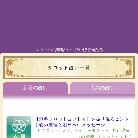
タロットの無料占い、怖いほど当たる
タロット占い一覧
新着の占い
人気の占い
【無料タロット占い】今日を振り返るヒント
｜心の整理と明日へのメッセージ
[
タロット
,
人間
,
デイリータロット
,
自己理解
,
心の整理
,
明日へのヒント
]