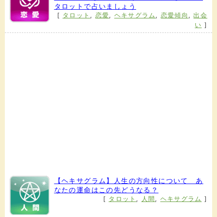
タロットで占いましょう
[
タロット
,
恋愛
,
ヘキサグラム
,
恋愛傾向
,
出会
い
]
【ヘキサグラム】人生の方向性について あ
なたの運命はこの先どうなる？
[
タロット
,
人間
,
ヘキサグラム
]