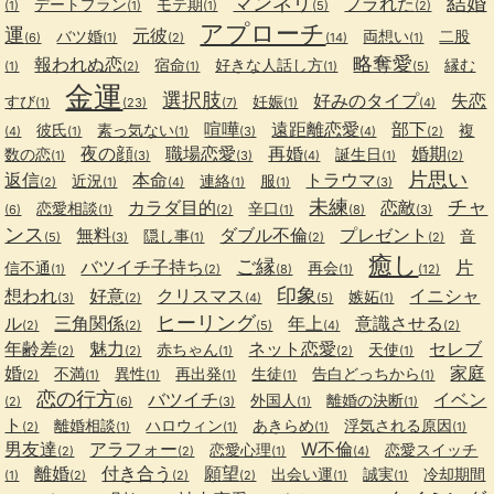
マンネリ
結婚
フラれた
デートプラン
モテ期
(1)
(1)
(1)
(5)
(2)
アプローチ
運
元彼
バツ婚
両想い
二股
(6)
(1)
(2)
(14)
(1)
略奪愛
報われぬ恋
宿命
好きな人話し方
縁む
(1)
(2)
(1)
(1)
(5)
金運
選択肢
好みのタイプ
失恋
すび
妊娠
(1)
(23)
(7)
(1)
(4)
喧嘩
遠距離恋愛
部下
彼氏
素っ気ない
複
(4)
(1)
(1)
(3)
(4)
(2)
夜の顔
職場恋愛
再婚
婚期
数の恋
誕生日
(1)
(3)
(3)
(4)
(1)
(2)
片思い
返信
本命
トラウマ
近況
連絡
服
(2)
(1)
(4)
(1)
(1)
(3)
未練
チャ
カラダ目的
恋敵
恋愛相談
辛口
(6)
(1)
(2)
(1)
(8)
(3)
ンス
無料
ダブル不倫
プレゼント
隠し事
音
(5)
(3)
(1)
(2)
(2)
癒し
ご縁
バツイチ子持ち
片
信不通
再会
(1)
(2)
(8)
(1)
(12)
印象
想われ
好意
クリスマス
イニシャ
嫉妬
(3)
(2)
(4)
(5)
(1)
ヒーリング
ル
三角関係
年上
意識させる
(2)
(2)
(5)
(4)
(2)
年齢差
魅力
ネット恋愛
セレブ
赤ちゃん
天使
(2)
(2)
(1)
(2)
(1)
婚
家庭
不満
異性
再出発
生徒
告白どっちから
(2)
(1)
(1)
(1)
(1)
(1)
恋の行方
バツイチ
イベン
外国人
離婚の決断
(2)
(6)
(3)
(1)
(1)
ト
離婚相談
ハロウィン
あきらめ
浮気される原因
(2)
(1)
(1)
(1)
(1)
男友達
アラフォー
W不倫
恋愛心理
恋愛スイッチ
(2)
(2)
(1)
(4)
離婚
付き合う
願望
出会い運
誠実
冷却期間
(1)
(2)
(2)
(2)
(1)
(1)