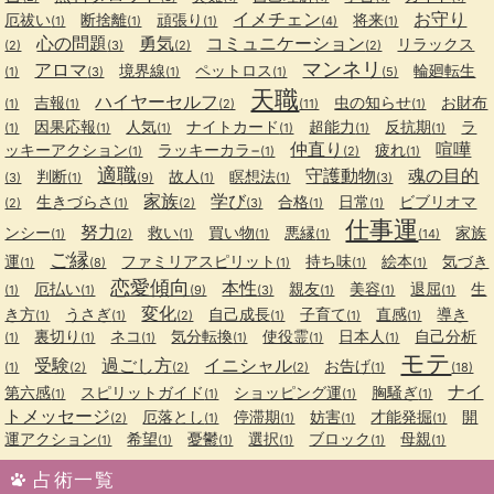
イメチェン
お守り
厄祓い
断捨離
頑張り
将来
(1)
(1)
(1)
(4)
(1)
心の問題
勇気
コミュニケーション
リラックス
(2)
(3)
(2)
(2)
マンネリ
アロマ
境界線
ペットロス
輪廻転生
(1)
(3)
(1)
(1)
(5)
天職
ハイヤーセルフ
吉報
虫の知らせ
お財布
(1)
(1)
(2)
(11)
(1)
因果応報
人気
ナイトカード
超能力
反抗期
ラ
(1)
(1)
(1)
(1)
(1)
(1)
仲直り
喧嘩
ッキーアクション
ラッキーカラ−
疲れ
(1)
(1)
(2)
(1)
適職
守護動物
魂の目的
判断
故人
瞑想法
(3)
(1)
(9)
(1)
(1)
(3)
家族
学び
生きづらさ
合格
日常
ビブリオマ
(2)
(1)
(2)
(3)
(1)
(1)
仕事運
努力
ンシー
救い
買い物
悪縁
家族
(1)
(2)
(1)
(1)
(1)
(14)
ご縁
運
ファミリアスピリット
持ち味
絵本
気づき
(1)
(8)
(1)
(1)
(1)
恋愛傾向
本性
厄払い
親友
美容
退屈
生
(1)
(1)
(9)
(3)
(1)
(1)
(1)
変化
き方
うさぎ
自己成長
子育て
直感
導き
(1)
(1)
(2)
(1)
(1)
(1)
裏切り
ネコ
気分転換
使役霊
日本人
自己分析
(1)
(1)
(1)
(1)
(1)
(1)
モテ
受験
過ごし方
イニシャル
お告げ
(1)
(2)
(2)
(2)
(1)
(18)
ナイ
第六感
スピリットガイド
ショッピング運
胸騒ぎ
(1)
(1)
(1)
(1)
トメッセージ
厄落とし
停滞期
妨害
才能発掘
開
(2)
(1)
(1)
(1)
(1)
運アクション
希望
憂鬱
選択
ブロック
母親
(1)
(1)
(1)
(1)
(1)
(1)
占術一覧