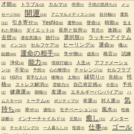
才能
トラブル
カルマ
停滞
子供の気持ち
メッ
(8)
(3)
(3)
(1)
(1)
開運
セージ
アニマルメディスン
自分軸
運気
(55)
(24)
(34)
(1)
引き寄せ
YesNo
使命
時期
運勢
生ま
(32)
(5)
(8)
(59)
(3)
(4)
過
ダイエット
長所と短所
進路
れた意味
育児
(1)
(3)
(2)
(1)
(2)
去世
選択肢
ラッキーアイテム
旅行
潜在意識
(5)
(1)
(3)
(7)
ヒーリング
運命
セルフケア
魂
インコ
(6)
(1)
(3)
(5)
(9)
(2)
運命の相手
失せ物
格言
試練
結婚
成長
(40)
(12)
(2)
(1)
(2)
能力
浄化
人生
アファメーショ
現状打破
(3)
(4)
(10)
(1)
(4)
ン
不安
チャレンジ
セルフラブ
予想
心の整理
(3)
(3)
(1)
(1)
(3)
縁切り
性
先祖
HSP
苦手な人
後悔
土地
(2)
(1)
(1)
(1)
(1)
(7)
(3)
格
ストレス解消
自己肯定感
予兆
霊能力
今世
(9)
(2)
(1)
(4)
(1)
健康運
友達
エネルギーバンパイア
朗報
ハ
(2)
(8)
(1)
(9)
(2)
気
トーテム
幸運
対人運
ムスター
ポジティブ
(1)
(4)
(1)
(2)
(3)
持ち
風水
幸せ
モチベーション
適性
性格
(19)
(2)
(1)
(2)
(5)
癒し
インナーチャイルド
メンター
診断
元気
(1)
(3)
(1)
(12)
仕事
ゴール
チャネリング
一人暮らし
投資
(3)
(1)
(1)
(1)
(18)