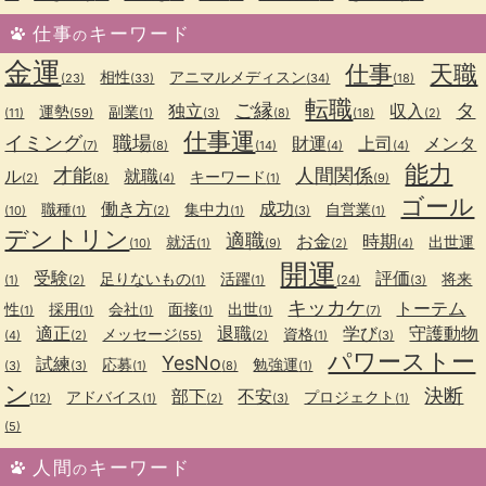
仕事
キーワード
の
金運
仕事
天職
相性
アニマルメディスン
(23)
(33)
(34)
(18)
転職
ご縁
タ
独立
収入
運勢
副業
(11)
(59)
(1)
(3)
(8)
(18)
(2)
仕事運
イミング
職場
財運
上司
メンタ
(7)
(8)
(14)
(4)
(4)
能力
才能
人間関係
ル
就職
キーワード
(2)
(8)
(4)
(1)
(9)
ゴール
働き方
成功
職種
集中力
自営業
(10)
(1)
(2)
(1)
(3)
(1)
デントリン
適職
お金
時期
就活
出世運
(10)
(1)
(9)
(2)
(4)
開運
受験
評価
足りないもの
活躍
将来
(1)
(2)
(1)
(1)
(24)
(3)
キッカケ
トーテム
性
採用
会社
面接
出世
(1)
(1)
(1)
(1)
(1)
(7)
適正
退職
学び
守護動物
メッセージ
資格
(4)
(2)
(55)
(2)
(1)
(3)
パワーストー
YesNo
試練
応募
勉強運
(3)
(3)
(1)
(8)
(1)
ン
決断
部下
不安
アドバイス
プロジェクト
(12)
(1)
(2)
(3)
(1)
(5)
人間
キーワード
の