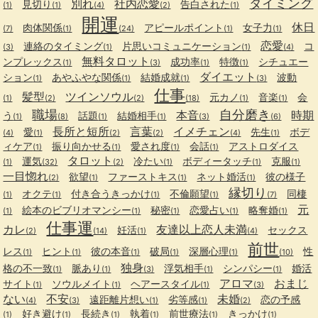
タイミング
別れ
社内恋愛
見切り
告白された
(1)
(1)
(4)
(2)
(1)
開運
休日
肉体関係
アピールポイント
女子力
(7)
(1)
(24)
(1)
(1)
恋愛
連絡のタイミング
片思いコミュニケーション
コ
(3)
(1)
(1)
(4)
無料タロット
ンプレックス
成功率
特徴
シチュエー
(1)
(3)
(1)
(1)
ダイエット
ション
あやふやな関係
結婚成就
波動
(1)
(1)
(1)
(3)
仕事
髪型
ツインソウル
元カノ
音楽
会
(1)
(2)
(2)
(18)
(1)
(1)
職場
自分磨き
本音
時期
う
話題
結婚相手
(1)
(8)
(1)
(1)
(3)
(6)
長所と短所
言葉
イメチェン
愛
先生
ボデ
(4)
(1)
(2)
(2)
(4)
(1)
ィケア
振り向かせる
愛され度
会話
アストロダイス
(1)
(1)
(1)
(1)
タロット
運気
冷たい
ボディータッチ
克服
(1)
(32)
(2)
(1)
(1)
(1)
一目惚れ
欲望
ファーストキス
ネット婚活
彼の様子
(2)
(1)
(1)
(1)
縁切り
オクテ
付き合うきっかけ
不倫願望
同棲
(1)
(1)
(1)
(1)
(7)
元
絵本のビブリオマンシー
秘密
恋愛占い
略奪婚
(1)
(1)
(1)
(1)
(1)
仕事運
カレ
友達以上恋人未満
妊活
セックス
(2)
(14)
(1)
(4)
前世
レス
ヒント
彼の本音
破局
深層心理
性
(1)
(1)
(1)
(1)
(1)
(10)
独身
格の不一致
脈あり
浮気相手
シンパシー
婚活
(1)
(1)
(3)
(1)
(1)
アロマ
おまじ
サイト
ソウルメイト
ヘアースタイル
(1)
(1)
(1)
(3)
ない
不安
未婚
遠距離片想い
劣等感
恋の予感
(4)
(3)
(1)
(1)
(2)
好き避け
長続き
執着
前世療法
きっかけ
(1)
(1)
(1)
(1)
(1)
(1)