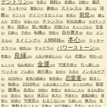
デントリン
挑戦
未婚
儀式
性質
試験
(10)
(1)
(3)
(2)
(1)
ストレス
決
ラッキー
趣味
迷い
魔除け
(3)
(2)
(1)
(2)
(5)
(2)
前世
断
デイリータロット
ギフト
前兆
嫌な
(5)
(1)
(2)
(1)
(10)
チャンス
外出自粛
人
言霊
出会い
ネガティブ
(1)
(1)
(72)
(5)
(3)
課題
買い物運
厄除け
言葉
夢
ギャンブル
(1)
(1)
(3)
(3)
(4)
(1)
自分磨き
転機
メン
忍耐
子供
同性
犬
(2)
(1)
(1)
(2)
(1)
(6)
(1)
本心
タイミング
人間関係
タル
ラッキー
(2)
(7)
(9)
(27)
パワーストーン
カラー
チャクラ
相性
(4)
(33)
(2)
(12)
良縁
恋愛
尊重
人生が映画なら
心
明日への
(1)
(20)
(1)
(1)
(4)
金運
守護天使
引っ越し
ヒント
悩み相談
(1)
(1)
(23)
(2)
(3)
ペット
旅行運
メンタルケア
どん底
自分
欠点
(6)
(1)
(2)
(1)
(1)
恋愛運
励まし
2025年
家系の因縁
無意識
(2)
(1)
(1)
(1)
(15)
独身
2026年
願望
人生の落とし穴
オーラの色
(3)
(3)
(3)
(1)
(1)
健康
自信
信頼
来世
自分らしさ
生まれ変わ
(2)
(8)
(2)
(1)
(1)
(1)
休日
り
啓示
強さ
体力
手放す
適職診断
障
(1)
(1)
(1)
(3)
(1)
(1)
(1)
守護霊
おまじない
魅力
名
害
目標
引越し
(1)
(1)
(2)
(4)
(1)
(2)
言
無料タロット
災難
自己理解
予言
ガイド
(2)
(3)
(1)
(1)
(1)
(1)