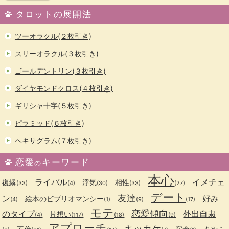
タロットの展開法
ツーオラクル(２枚引き)
スリーオラクル(３枚引き)
ゴールデントリン(３枚引き)
ダイヤモンドクロス(４枚引き)
ギリシャ十字(５枚引き)
ピラミッド(６枚引き)
ヘキサグラム(７枚引き)
恋愛
キーワード
の
本心
ライバル
イメチェ
復縁
浮気
相性
(33)
(4)
(30)
(33)
(27)
デート
友達
ン
好み
絵本のビブリオマンシー
(4)
(1)
(9)
(17)
モテ
恋愛傾向
のタイプ
外出自粛
片想い
(4)
(117)
(18)
(9)
アプローチ
キッカケ