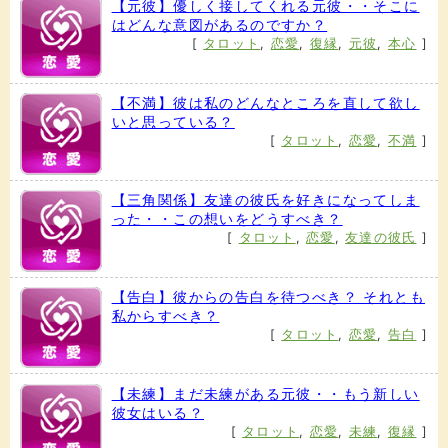
【元彼】優しく接してくれる元彼・・そこに
はどんな意図があるのですか？
[
タロット
,
恋愛
,
復縁
,
元彼
,
本心
]
【不満】彼は私のどんなところを直して欲し
いと思っている？
[
タロット
,
恋愛
,
不満
]
【三角関係】友達の彼氏を好きになってしま
った・・この想いをどうすべき？
[
タロット
,
恋愛
,
友達の彼氏
]
【告白】彼からの告白を待つべき？ それとも
私からすべき？
[
タロット
,
恋愛
,
告白
]
【未練】まだ未練がある元彼・・もう新しい
彼女はいる？
[
タロット
,
恋愛
,
未練
,
復縁
]