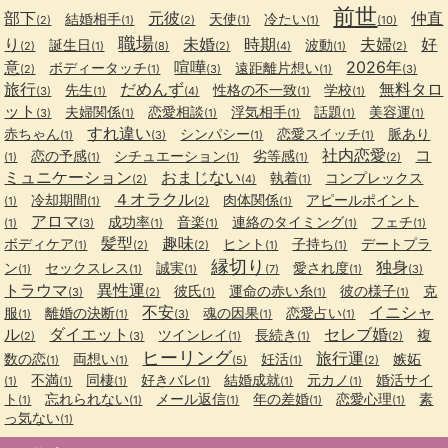
前世
部下
元彼
仲直
結婚相手
天使
冷たい
(2)
(1)
(2)
(1)
(1)
(10)
職場
り
未婚
時期
夫婦
好
誕生日
波動
(2)
(1)
(8)
(2)
(4)
(1)
(2)
意
喧嘩
2026年
ボディータッチ
遠距離片想い
(2)
(1)
(3)
(1)
(3)
旅行
だめんず
無料タロ
先生
性格の不一致
学校
(3)
(1)
(4)
(1)
(1)
ット
夫婦関係
恋愛相談
浮気相手
話題
美容運
(3)
(1)
(1)
(1)
(1)
(1)
すれ違い
赤ちゃん
シンパシー
恋愛スイッチ
脈あり
(1)
(3)
(1)
(1)
社内恋愛
コ
恋の予感
シチュエーション
劣等感
(1)
(1)
(1)
(1)
(2)
ミュニケーション
おまじない
執着
コンプレックス
(2)
(4)
(1)
４オラクル
冷却期間
肉体関係
アピールポイント
(1)
(1)
(2)
(1)
アロマ
成功率
音楽
連絡のタイミング
フェチ
(1)
(3)
(1)
(1)
(1)
(1)
髪型
趣味
ボディケア
ヒント
子持ち
デートプラ
(1)
(2)
(2)
(1)
(1)
縁切り
独身
ン
セックスレス
誠実
愛され度
(1)
(1)
(1)
(7)
(1)
(3)
トラウマ
異性運
彼氏
運命の赤い糸
彼の様子
克
(3)
(2)
(1)
(1)
(1)
不安
イニシャ
服
離婚の決断
魂の因果
恋愛占い
(1)
(1)
(3)
(1)
(1)
ル
ダイエット
セレブ婚
ツインレイ
長続き
複
(2)
(3)
(1)
(1)
(2)
ヒーリング
旅行運
数の恋
両想い
妊活
嫉妬
(1)
(1)
(5)
(1)
(2)
不満
同棲
好きバレ
結婚成就
元カノ
婚活サイ
(1)
(1)
(1)
(1)
(1)
(1)
ト
忘れられない
メール返信
年の差婚
恋愛心理
素
(1)
(1)
(1)
(1)
(1)
っ気ない
(1)