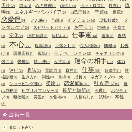
天使
喧
啓示
心の整理
頑張り
ペットロス
性質
(2)
(1)
(1)
(1)
(1)
(1)
嘩
エネルギーバンパイア
幸運
自己理解
退屈
(3)
(2)
(1)
(2)
(1)
恋愛運
イメチェン
メ
どん底
予想
現状打破
(15)
(1)
(1)
(4)
(1)
ンタルケア
お守り
スピリットガイド
吉報
子育て
(2)
(1)
(2)
(1)
仕事運
変化
潜在意識
厄払い
選択
直感
(1)
(2)
(1)
(1)
(14)
(1)
本心
境界線
厄落とし
悩み相談
朗報
お告
(1)
(27)
(1)
(1)
(1)
(1)
モチベーション
げ
因果応報
母親
チャネリング
(1)
(1)
(1)
(2)
(1)
運命の相手
強さ
憂鬱
持ち味
反抗期
体力
(1)
(1)
(1)
(1)
(12)
仕事
迷い
趣味
霊能力
育児
超能力
性
(1)
(2)
(2)
(1)
(1)
(18)
(1)
格診断
生き方
同性
目標
成長
ネガティブ
犬
(1)
(1)
(1)
(1)
(1)
(1)
恋愛傾向
引き寄せ
受験
ショッピング運
自
(1)
(1)
(2)
(9)
(5)
長所と短所
己成長
ビブリオマンシー
今世
ポジティ
(1)
(1)
(2)
(1)
本性
ブ
断捨離
災難
お財布
一人暮らし
試験
(1)
(1)
(1)
(1)
(1)
(1)
(3)
占術一覧
タロット占い