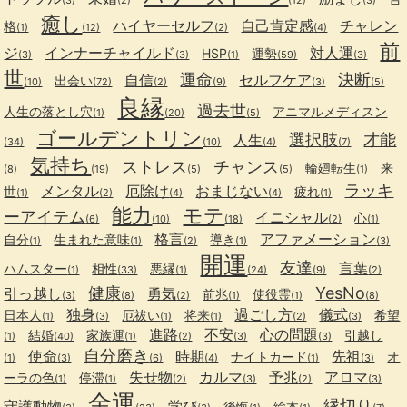
癒し
ハイヤーセルフ
自己肯定感
チャレン
格
(1)
(12)
(2)
(4)
前
ジ
インナーチャイルド
対人運
HSP
運勢
(3)
(3)
(1)
(59)
(3)
世
運命
決断
自信
セルフケア
出会い
(10)
(72)
(2)
(9)
(3)
(5)
良縁
過去世
人生の落とし穴
アニマルメディスン
(1)
(20)
(5)
ゴールデントリン
選択肢
才能
人生
(34)
(10)
(4)
(7)
気持ち
ストレス
チャンス
輪廻転生
来
(8)
(19)
(5)
(5)
(1)
ラッキ
メンタル
厄除け
おまじない
世
疲れ
(1)
(2)
(4)
(4)
(1)
能力
モテ
ーアイテム
イニシャル
心
(6)
(10)
(18)
(2)
(1)
格言
アファメーション
自分
生まれた意味
導き
(1)
(1)
(2)
(1)
(3)
開運
友達
言葉
ハムスター
相性
悪縁
(1)
(33)
(1)
(24)
(9)
(2)
健康
YesNo
引っ越し
勇気
前兆
使役霊
(3)
(8)
(2)
(1)
(1)
(8)
独身
過ごし方
儀式
日本人
厄祓い
将来
希望
(1)
(3)
(1)
(1)
(2)
(3)
進路
不安
心の問題
結婚
家族運
引越し
(1)
(40)
(1)
(2)
(3)
(3)
自分磨き
使命
時期
先祖
ナイトカード
オ
(1)
(3)
(6)
(4)
(1)
(3)
失せ物
カルマ
予兆
アロマ
ーラの色
停滞
(1)
(1)
(2)
(3)
(2)
(3)
金運
縁切り
守護動物
学び
後悔
絵本