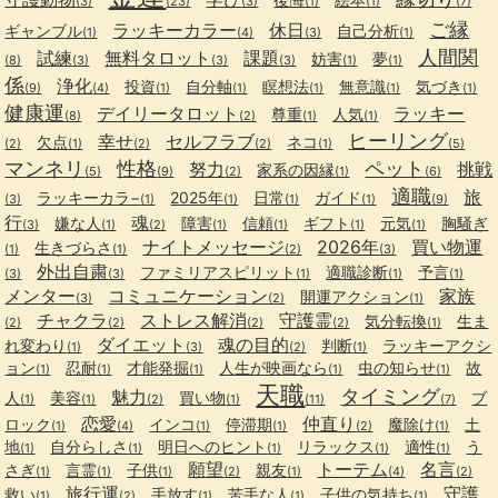
(3)
(23)
(3)
(1)
(1)
(7)
ご縁
ラッキーカラー
休日
ギャンブル
自己分析
(1)
(4)
(3)
(1)
人間関
試練
無料タロット
課題
妨害
夢
(8)
(3)
(3)
(3)
(1)
(1)
係
浄化
投資
自分軸
瞑想法
無意識
気づき
(9)
(4)
(1)
(1)
(1)
(1)
(1)
健康運
デイリータロット
ラッキー
尊重
人気
(8)
(2)
(1)
(1)
ヒーリング
幸せ
セルフラブ
欠点
ネコ
(2)
(1)
(2)
(2)
(1)
(5)
マンネリ
性格
ペット
努力
挑戦
家系の因縁
(5)
(9)
(2)
(1)
(6)
適職
旅
ラッキーカラ−
2025年
日常
ガイド
(3)
(1)
(1)
(1)
(1)
(9)
行
魂
嫌な人
障害
信頼
ギフト
元気
胸騒ぎ
(3)
(1)
(2)
(1)
(1)
(1)
(1)
ナイトメッセージ
2026年
買い物運
生きづらさ
(1)
(1)
(2)
(3)
外出自粛
ファミリアスピリット
適職診断
予言
(3)
(3)
(1)
(1)
(1)
メンター
コミュニケーション
家族
開運アクション
(3)
(2)
(1)
チャクラ
ストレス解消
守護霊
気分転換
生ま
(2)
(2)
(2)
(2)
(1)
ダイエット
魂の目的
れ変わり
判断
ラッキーアクシ
(1)
(3)
(2)
(1)
ョン
忍耐
才能発掘
人生が映画なら
虫の知らせ
故
(1)
(1)
(1)
(1)
(1)
天職
タイミング
魅力
人
美容
買い物
ブ
(1)
(1)
(2)
(1)
(11)
(7)
恋愛
仲直り
ロック
インコ
停滞期
魔除け
土
(1)
(4)
(1)
(1)
(2)
(1)
地
自分らしさ
明日へのヒント
リラックス
適性
う
(1)
(1)
(1)
(1)
(1)
願望
トーテム
名言
さぎ
言霊
子供
親友
(1)
(1)
(1)
(2)
(1)
(4)
(2)
旅行運
守護
救い
手放す
苦手な人
子供の気持ち
(1)
(2)
(1)
(1)
(1)