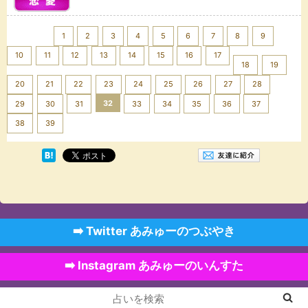
<< Prev
1
2
3
4
5
6
7
8
9
10
11
12
13
14
15
16
17
18
19
20
21
22
23
24
25
26
27
28
32
29
30
31
33
34
35
36
37
Next >>
38
39
➡️ Twitter あみゅーのつぶやき
➡️ Instagram あみゅーのいんすた