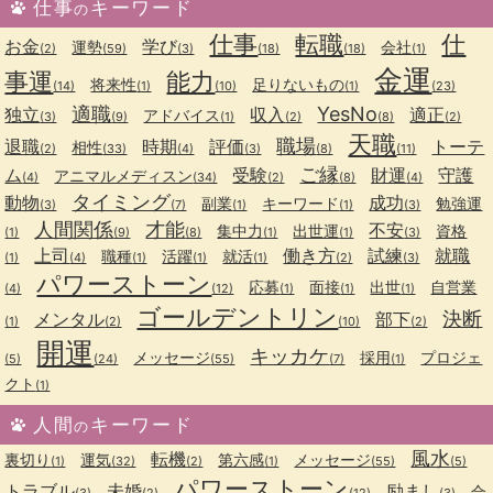
仕事
キーワード
の
仕事
転職
仕
お金
学び
運勢
会社
(2)
(59)
(3)
(18)
(18)
(1)
金運
事運
能力
将来性
足りないもの
(14)
(1)
(10)
(1)
(23)
適職
YesNo
独立
収入
適正
アドバイス
(3)
(9)
(1)
(2)
(8)
(2)
天職
職場
退職
時期
評価
トーテ
相性
(2)
(33)
(4)
(3)
(8)
(11)
ご縁
ム
受験
財運
守護
アニマルメディスン
(4)
(34)
(2)
(8)
(4)
タイミング
動物
成功
副業
キーワード
勉強運
(3)
(7)
(1)
(1)
(3)
人間関係
才能
不安
集中力
出世運
資格
(1)
(9)
(8)
(1)
(1)
(3)
上司
働き方
試練
就職
職種
活躍
就活
(1)
(4)
(1)
(1)
(1)
(2)
(3)
パワーストーン
応募
面接
出世
自営業
(4)
(12)
(1)
(1)
(1)
ゴールデントリン
決断
メンタル
部下
(1)
(2)
(10)
(2)
開運
キッカケ
メッセージ
採用
プロジェ
(5)
(24)
(55)
(7)
(1)
クト
(1)
人間
キーワード
の
風水
転機
裏切り
運気
第六感
メッセージ
(1)
(32)
(2)
(1)
(55)
(5)
パワーストーン
トラブル
未婚
励まし
合
(3)
(2)
(12)
(3)