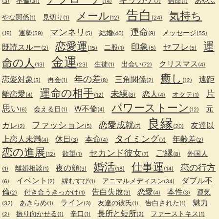
不倫
宿命
あやふ
(3)
(31)
(14)
(7)
(1)
告白
メール
気持ち
やな関係
見切り
(1)
(1)
(12)
(24)
マンネリ
運命
運勢
結婚
メッセージ
(19)
(59)
(5)
(40)
(9)
(55)
恋愛運
運
印象
セフレ
既読スルー
二股
(2)
(15)
(1)
(5)
(5)
金運
命の人
クリスマス
生徒
出会い
(13)
(23)
(1)
(72)
(4)
癒し
年の差
恋愛対象
三角関係
遠距
再会
(3)
(1)
(8)
(2)
(12)
運命の相手
未練
片
離恋愛
恋人
オクテ
(4)
(12)
(8)
(4)
(1)
パワーストーン
思い
W不倫
元
会える日
(6)
(1)
(4)
(12)
良縁
ファッション
恋愛成就
カレ
友達以
(2)
(5)
(7)
(20)
タイミング
上恋人未満
休日
本命
年齢差
(4)
(3)
(4)
(7)
(2)
恋の進展
セカンド彼女
ご縁
欲望
外国人
(12)
(1)
(7)
(8)
婚活
仕事運
恋の行方
夜の顔
離婚相談
(1)
(1)
(3)
(18)
(14)
イベント
ダブル不
縁むすび
アニマルメディスン
(6)
(2)
(1)
(34)
倫
告白失敗
恋愛
本性
付き合うきっかけ
運気
(2)
(1)
(3)
(4)
(3)
ライン
魅力
あきらめ
友達の彼氏
告白された
(32)
(1)
(3)
(1)
(1)
長所と短所
振り向かせる
辛口
ファーストキス
(2)
(1)
(1)
(2)
(1)