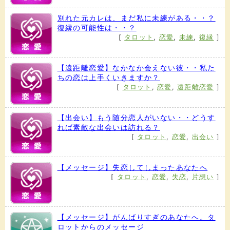
別れた元カレは、まだ私に未練がある・・？
復縁の可能性は・・？
[
タロット
,
恋愛
,
未練
,
復縁
]
【遠距離恋愛】なかなか会えない彼・・私た
ちの恋は上手くいきますか？
[
タロット
,
恋愛
,
遠距離恋愛
]
【出会い】もう随分恋人がいない・・どうす
れば素敵な出会いは訪れる？
[
タロット
,
恋愛
,
出会い
]
【メッセージ】失恋してしまったあなたへ
[
タロット
,
恋愛
,
失恋
,
片想い
]
【メッセージ】がんばりすぎのあなたへ。タ
ロットからのメッセージ