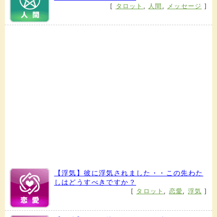
[
タロット
,
人間
,
メッセージ
]
【浮気】彼に浮気されました・・この先わた
しはどうすべきですか？
[
タロット
,
恋愛
,
浮気
]