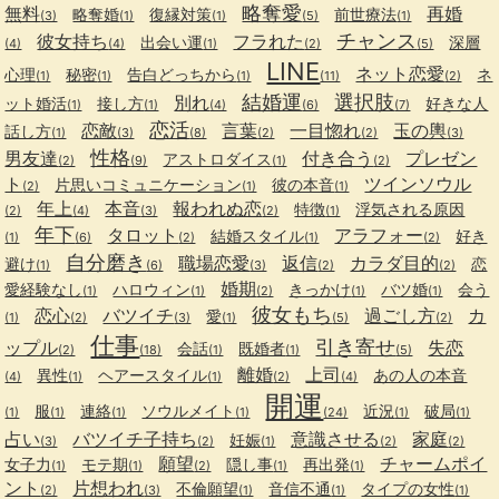
略奪愛
無料
再婚
略奪婚
復縁対策
前世療法
(3)
(1)
(1)
(5)
(1)
チャンス
彼女持ち
フラれた
出会い運
深層
(4)
(4)
(1)
(2)
(5)
LINE
ネット恋愛
心理
秘密
告白どっちから
ネ
(1)
(1)
(1)
(11)
(2)
結婚運
選択肢
別れ
ット婚活
接し方
好きな人
(1)
(1)
(4)
(6)
(7)
恋活
恋敵
言葉
一目惚れ
玉の輿
話し方
(1)
(3)
(8)
(2)
(2)
(3)
性格
男友達
付き合う
プレゼン
アストロダイス
(2)
(9)
(1)
(2)
ト
ツインソウル
片思いコミュニケーション
彼の本音
(2)
(1)
(1)
年上
本音
報われぬ恋
特徴
浮気される原因
(2)
(4)
(3)
(2)
(1)
年下
タロット
アラフォー
結婚スタイル
好き
(1)
(6)
(2)
(1)
(2)
自分磨き
職場恋愛
返信
カラダ目的
避け
恋
(1)
(6)
(3)
(2)
(2)
婚期
愛経験なし
ハロウィン
きっかけ
バツ婚
会う
(1)
(1)
(2)
(1)
(1)
彼女もち
恋心
バツイチ
過ごし方
カ
愛
(1)
(2)
(3)
(1)
(5)
(2)
仕事
引き寄せ
ップル
失恋
会話
既婚者
(2)
(18)
(1)
(1)
(5)
離婚
上司
異性
ヘアースタイル
あの人の本音
(4)
(1)
(1)
(2)
(4)
開運
服
連絡
ソウルメイト
近況
破局
(1)
(1)
(1)
(1)
(24)
(1)
(1)
占い
バツイチ子持ち
意識させる
家庭
妊娠
(3)
(2)
(1)
(2)
(2)
願望
チャームポイ
女子力
モテ期
隠し事
再出発
(1)
(1)
(2)
(1)
(1)
ント
片想われ
不倫願望
音信不通
タイプの女性
(2)
(3)
(1)
(1)
(1)