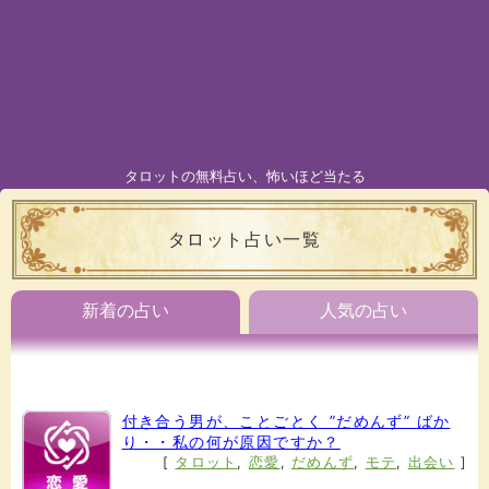
タロットの無料占い、怖いほど当たる
タロット占い一覧
新着の占い
人気の占い
付き合う男が、ことごとく ”だめんず” ばか
り・・私の何が原因ですか？
[
タロット
,
恋愛
,
だめんず
,
モテ
,
出会い
]