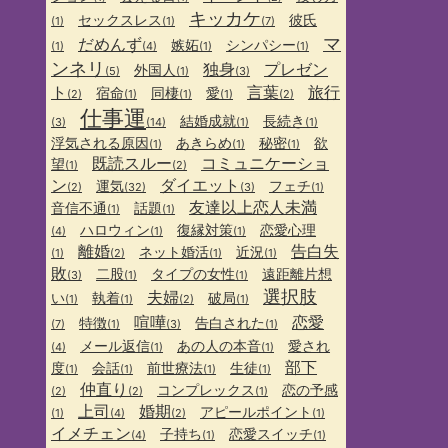
キッカケ
セックスレス
彼氏
(1)
(1)
(7)
マ
だめんず
嫉妬
シンパシー
(1)
(4)
(1)
(1)
ンネリ
独身
プレゼン
外国人
(5)
(1)
(3)
ト
言葉
旅行
宿命
同棲
愛
(2)
(1)
(1)
(1)
(2)
仕事運
結婚成就
長続き
(3)
(14)
(1)
(1)
浮気される原因
あきらめ
秘密
欲
(1)
(1)
(1)
既読スルー
コミュニケーショ
望
(1)
(2)
ン
ダイエット
運気
フェチ
(2)
(32)
(3)
(1)
友達以上恋人未満
音信不通
話題
(1)
(1)
ハロウィン
復縁対策
恋愛心理
(4)
(1)
(1)
離婚
告白失
ネット婚活
近況
(1)
(2)
(1)
(1)
敗
二股
タイプの女性
遠距離片想
(3)
(1)
(1)
選択肢
夫婦
い
執着
破局
(1)
(1)
(2)
(1)
喧嘩
恋愛
特徴
告白された
(7)
(1)
(3)
(1)
メール返信
あの人の本音
愛され
(4)
(1)
(1)
部下
度
会話
前世療法
生徒
(1)
(1)
(1)
(1)
仲直り
コンプレックス
恋の予感
(2)
(2)
(1)
上司
婚期
アピールポイント
(1)
(4)
(2)
(1)
イメチェン
子持ち
恋愛スイッチ
(4)
(1)
(1)