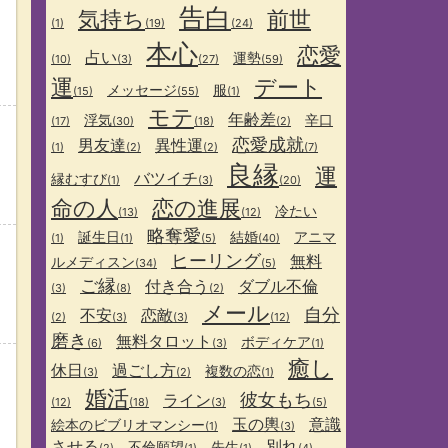
告白
気持ち
前世
(1)
(19)
(24)
本心
恋愛
占い
運勢
(10)
(3)
(27)
(59)
運
デート
メッセージ
服
(15)
(55)
(1)
モテ
年齢差
浮気
辛口
(17)
(30)
(18)
(2)
恋愛成就
男友達
異性運
(1)
(2)
(2)
(7)
良縁
運
バツイチ
縁むすび
(1)
(3)
(20)
命の人
恋の進展
冷たい
(13)
(12)
略奪愛
誕生日
結婚
アニマ
(1)
(1)
(5)
(40)
ヒーリング
無料
ルメディスン
(34)
(5)
ご縁
付き合う
ダブル不倫
(3)
(8)
(2)
メール
自分
不安
恋敵
(2)
(3)
(3)
(12)
磨き
無料タロット
ボディケア
(6)
(3)
(1)
癒し
休日
過ごし方
複数の恋
(3)
(2)
(1)
婚活
彼女もち
ライン
(12)
(18)
(3)
(5)
玉の輿
意識
絵本のビブリオマンシー
(1)
(3)
させる
別れ
不倫願望
先生