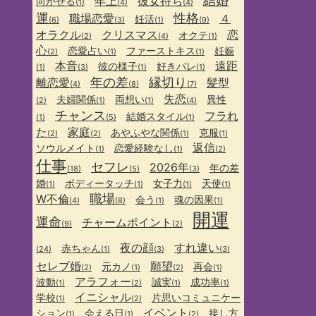
結婚
年上
彼女持ち
向かせる
(1)
(4)
(4)
運
性格
職場恋愛
４
妊活
(6)
(3)
(1)
(9)
オラクル
クリスマス
恋
オクテ
(2)
(4)
(1)
心
恋愛占い
ファーストキス
妊娠
(2)
(1)
(1)
本音
遠距
彼の様子
好きバレ
(1)
(3)
(1)
(1)
年の差
縁切り
離恋愛
髪型
(4)
(8)
(7)
失恋
夫婦関係
両想い
異性
(2)
(1)
(1)
(4)
チャンス
フラれ
結婚スタイル
(1)
(5)
(1)
た
家庭
あやふやな関係
克服
(2)
(2)
(1)
(1)
返信
ソウルメイト
恋愛経験なし
(1)
(1)
(2)
仕事
セフレ
2026年
年の差
(18)
(5)
(3)
婚
ボディータッチ
女子力
天使
(1)
(1)
(1)
(1)
職場
W不倫
会う
魂の因果
(4)
(8)
(1)
(1)
開運
運命
チャームポイント
(9)
(2)
夜の顔
すれ違い
赤ちゃん
(24)
(1)
(3)
(3)
セレブ婚
願望
元カノ
再会
(2)
(1)
(2)
(1)
アラフォー
波動
誠実
成功率
(1)
(2)
(1)
(1)
イニシャル
学校
片思いコミュニケー
(1)
(2)
イベント
ション
会える日
接し方
(1)
(1)
(2)