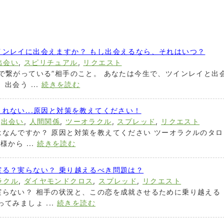
インレイに出会えますか？ もし出会えるなら、それはいつ？
出会い
,
スピリチュアル
,
リクエスト
で繋がっている”相手のこと。 あなたは今生で、ツインレイと出
出会う ...
続きを読む
れない...原因と対策を教えてください！
,
出会い
,
人間関係
,
ツーオラクル
,
スプレッド
,
リクエスト
なんですか？ 原因と対策を教えてください ツーオラクルのタロ
から ...
続きを読む
実る？実らない？ 乗り越えるべき問題は？
ラクル
,
ダイヤモンドクロス
,
スプレッド
,
リクエスト
実らない？ 相手の状況と、この恋を成就させるために乗り越える
てみましょ ...
続きを読む