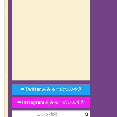
い
➡️ Twitter あみゅーのつぶやき
➡️ Instagram あみゅーのいんすた