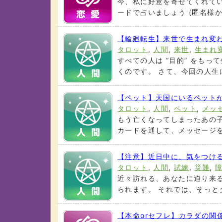
今、私に好意を寄せてくれてい
ードで占いましょう (匿名様から
【輪廻転生】来世で生まれ変
タロット
,
人間
,
来世
,
生まれ
すべての人は ”目的” をも
くのです。 さて、今回の人生に 
【ペット】天国にいるペット
タロット
,
人間
,
ペット
,
メッ
もう亡くなってしまったあの子
カードを通して、メッセージを代
【注意】近日中に、気をつけ
タロット
,
人間
,
試練
,
災難
,
近々訪れる、あなたに迫り来
られます。 それでは、そっとタ
【本命orセフレ】カラダの関