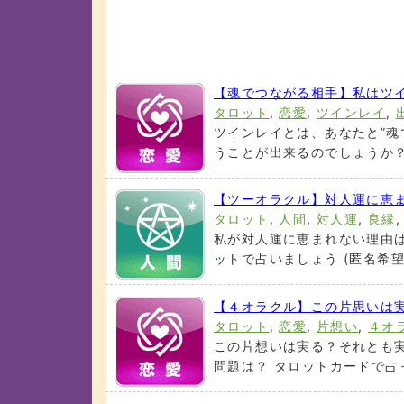
【魂でつながる相手】私はツ
タロット
,
恋愛
,
ツインレイ
,
ツインレイとは、あなたと”魂
うことが出来るのでしょうか？ 
【ツーオラクル】対人運に恵ま
タロット
,
人間
,
対人運
,
良縁
私が対人運に恵まれない理由は
ットで占いましょう (匿名希望様
【４オラクル】この片思いは
タロット
,
恋愛
,
片想い
,
４オ
この片想いは実る？それとも
問題は？ タロットカードで占っ