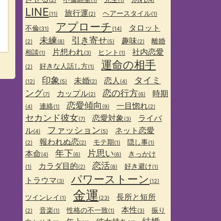
(2)
(1)
(1)
(4)
LINE
旅行運
ヘアースタイル
(11)
(2)
(1)
アプローチ
タロット
不倫
(31)
(14)
未練
引き寄せ
趣味
離婚
(2)
(8)
(5)
(2)
片想われ
社内恋愛
相談
ヒント
(1)
(3)
(1)
運命の相手
好きな人話し方
(2)
(1)
印象
タイミ
未婚
恋人
(12)
(5)
(2)
(4)
ング
恋の行方
カップル
時期
(7)
(2)
(6)
恋愛傾向
一目惚れ
連絡
(4)
(1)
(9)
(2)
セカンド彼女
恋愛対象
ライバ
(7)
(3)
ファッション
ル
ネット恋愛
(4)
(5)
報われぬ恋
モテ期
隠し事
(2)
(2)
(1)
(1)
年下
片思い
本命
きっかけ
(4)
(6)
(6)
恋活
カラダ目的
好き避け
(1)
(2)
(8)
(1)
パワーストーン
トラウマ
(3)
(12)
金運
長所と短所
ツインレイ
(1)
(23)
本性
音楽
性格の不一致
振り
(2)
(1)
(1)
(3)