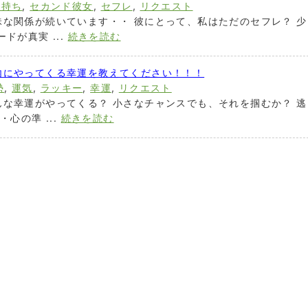
気持ち
,
セカンド彼女
,
セフレ
,
リクエスト
な関係が続いています・・ 彼にとって、私はただのセフレ？ 少
ドが真実 ...
続きを読む
内にやってくる幸運を教えてください！！！
勢
,
運気
,
ラッキー
,
幸運
,
リクエスト
な幸運がやってくる？ 小さなチャンスでも、それを掴むか？ 逃
心の準 ...
続きを読む