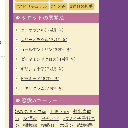
#スピリチュアル
#年の差
#運命の相手
タロットの展開法
ツーオラクル(２枚引き)
スリーオラクル(３枚引き)
会
ゴールデントリン(３枚引き)
ダイヤモンドクロス(４枚引き)
ギリシャ十字(５枚引き)
ピラミッド(６枚引き)
ヘキサグラム(７枚引き)
恋愛
キーワード
の
好みのタイプ
外出自粛
片想い
(4)
(117)
友達
バツイチ子持ち
出会い
(3)
(9)
(72)
元彼
相性
復縁
結婚相手
(2)
(33)
(33)
(2)