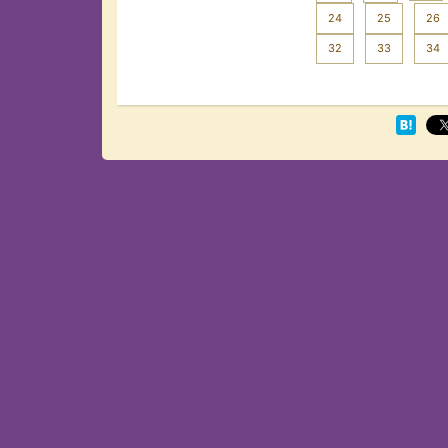
24
25
26
32
33
34
Next >>