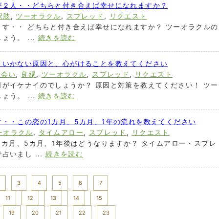
が２人・・どちらと付き合えば幸せになれますか？
択肢
,
ツーオラクル
,
スプレッド
,
リクエスト
す・・ どちらと付き合えば幸せになれますか？ ツーオラクルの
う。 ...
続きを読む
くいかない原因と、心がけることを教えてください
出会い
,
良縁
,
ツーオラクル
,
スプレッド
,
リクエスト
がイケナイのでしょうか？ 原因と対策を教えてください！ ツー
う。 ...
続きを読む
・・この恋の1カ月、5カ月、1年の流れを教えてください
ーオラクル
,
タイムアロー
,
スプレッド
,
リクエスト
1カ月、5カ月、1年後はどうなりますか？ タイムアロー・スプレ
いまし ...
続きを読む
3
4
5
6
7
11
12
13
14
15
19
20
21
22
23