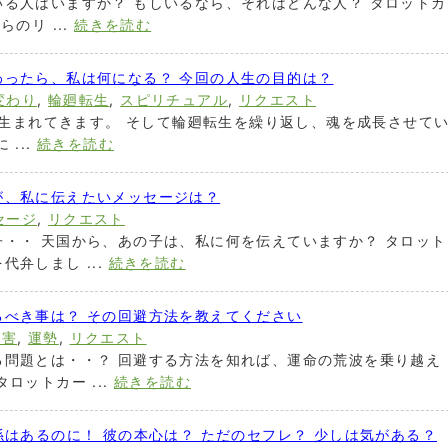
る人はいますか？ もしいるなら、それはどんな人？ タロットカ
のリ ...
続きを読む
わったら、私は何になる？ 今回の人生の目的は？
変わり
,
輪廻転生
,
スピリチュアル
,
リクエスト
って生まれてきます。 そして輪廻転生を繰り返し、魂を成長させて
...
続きを読む
が、私に伝えたいメッセージは？
セージ
,
リクエスト
・・ 天国から、あの子は、私に何を伝えていますか？ タロット
弁しまし ...
続きを読む
るべき事は？ その回避方法を教えてください
障害
,
運勢
,
リクエスト
る問題とは・・？ 回避する方法を知れば、運命の荒波を乗り越え
ロットカー ...
続きを読む
係はあるのに！ 彼の本心は？ ただのセフレ？ 少しは気がある？