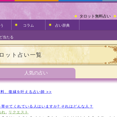
タロット無料占い
う
コラム
占い辞典
ど当たる
ロット占い一覧
人気の占い
料、復縁を叶える占い師 >>
寄せてくれている人はいますか? それはどんな人？
われ
,
リクエスト