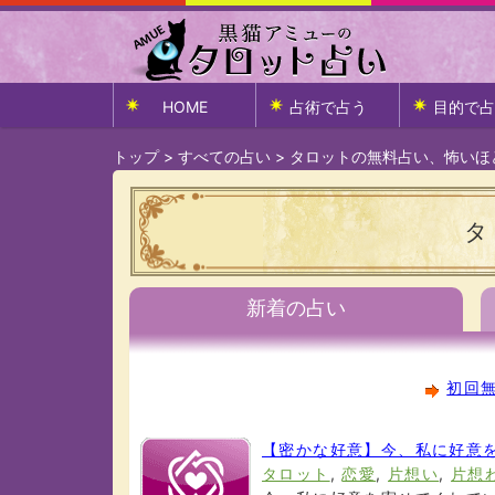
HOME
占術で占う
目的で占
トップ
>
すべての占い
>
タロットの無料占い、怖いほ
タ
新着の占い
初回無
【密かな好意】今、私に好意を
タロット
,
恋愛
,
片想い
,
片想