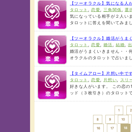
【ツーオラクル】気になる人
タロット
,
恋愛
,
三角関係
,
選
気になっている相手が２人いま
タロットに答えを聞いてみましょ
【ツーオラクル】婚活がうま
タロット
,
恋愛
,
婚活
,
結婚
,
婚活がうまくいきません・・何
オラクルのタロットで占いましょ
【タイムアロー】片想い中です
タロット
,
恋愛
,
片想い
,
スリ
好きな人がいます。 この恋の
ッド（３枚引き）のタロットで占
<< Prev
1
2
8
9
10
18
16
17