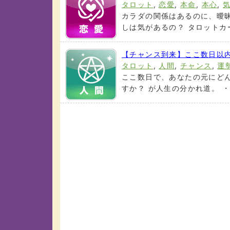
タロット
,
恋愛
,
本命
,
本心
,
カラダの関係はあるのに、曖昧
しは気があるの？ タロットカー
【チャンス到来】ここ数日以
タロット
,
人間
,
チャンス
,
運
ここ数日で、あなたの元にどん
すか？ が人生の分かれ道。 ・・