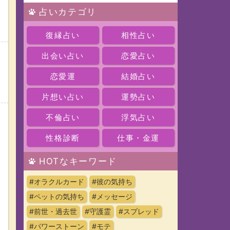
占いカテゴリ
復縁占い
相性占い
出会い占い
恋愛占い
恋愛運
結婚占い
片想い占い
運勢占い
不倫占い
浮気占い
性格診断
仕事・金運
HOTなキーワード
#オラクルカード
#彼の気持ち
#ペットの気持ち
#メッセージ
#前世・過去世
#守護霊
#スプレッド
#パワーストーン
#モテ