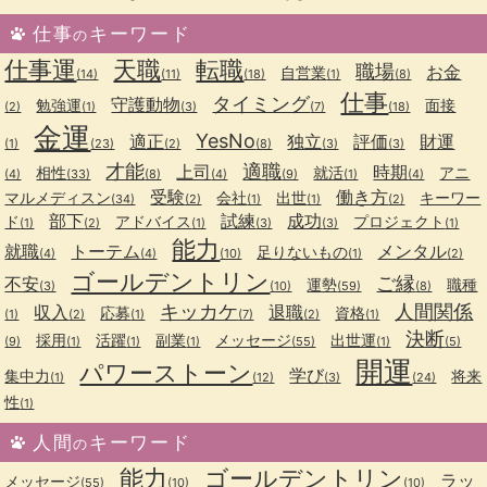
仕事
キーワード
の
仕事運
天職
転職
職場
お金
自営業
(14)
(11)
(18)
(1)
(8)
仕事
タイミング
守護動物
勉強運
面接
(2)
(1)
(3)
(7)
(18)
金運
YesNo
適正
独立
評価
財運
(1)
(23)
(2)
(8)
(3)
(3)
才能
適職
上司
時期
相性
就活
アニ
(4)
(33)
(8)
(4)
(9)
(1)
(4)
受験
働き方
マルメディスン
会社
出世
キーワー
(34)
(2)
(1)
(1)
(2)
部下
試練
成功
ド
アドバイス
プロジェクト
(1)
(2)
(1)
(3)
(3)
(1)
能力
就職
トーテム
メンタル
足りないもの
(4)
(4)
(10)
(1)
(2)
ゴールデントリン
ご縁
不安
運勢
職種
(3)
(10)
(59)
(8)
キッカケ
人間関係
収入
退職
応募
資格
(1)
(2)
(1)
(7)
(2)
(1)
決断
採用
活躍
副業
メッセージ
出世運
(9)
(1)
(1)
(1)
(55)
(1)
(5)
開運
パワーストーン
学び
集中力
将来
(1)
(12)
(3)
(24)
性
(1)
人間
キーワード
の
能力
ゴールデントリン
ラッ
メッセージ
(55)
(10)
(10)