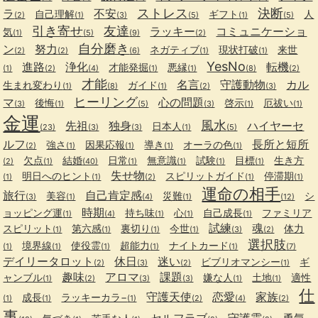
ストレス
決断
ラ
不安
自己理解
ギフト
人
(2)
(1)
(3)
(5)
(1)
(5)
引き寄せ
友達
ラッキー
コミュニケーショ
気
(1)
(5)
(9)
(2)
自分磨き
ン
努力
ネガティブ
現状打破
来世
(2)
(2)
(6)
(1)
(1)
YesNo
進路
浄化
転機
才能発掘
悪縁
(1)
(2)
(4)
(1)
(1)
(8)
(2)
才能
名言
守護動物
カル
生まれ変わり
ガイド
(1)
(8)
(1)
(2)
(3)
ヒーリング
マ
心の問題
後悔
啓示
厄祓い
(3)
(1)
(5)
(3)
(1)
(1)
金運
風水
先祖
独身
ハイヤーセ
日本人
(23)
(3)
(3)
(1)
(5)
ルフ
長所と短所
強さ
因果応報
導き
オーラの色
(2)
(1)
(1)
(1)
(1)
欠点
結婚
日常
無意識
試験
目標
生き方
(2)
(1)
(40)
(1)
(1)
(1)
(1)
失せ物
明日へのヒント
スピリットガイド
停滞期
(1)
(1)
(2)
(1)
(1)
運命の相手
旅行
自己肯定感
美容
災難
シ
(3)
(1)
(4)
(1)
(12)
時期
ョッピング運
持ち味
心
自己成長
ファミリア
(1)
(4)
(1)
(1)
(1)
試練
魂
スピリット
第六感
裏切り
今世
体力
(1)
(1)
(1)
(1)
(3)
(2)
選択肢
境界線
使役霊
超能力
ナイトカード
(1)
(1)
(1)
(1)
(1)
(7)
デイリータロット
休日
迷い
ビブリオマンシー
ギ
(2)
(3)
(2)
(1)
趣味
アロマ
課題
ャンブル
嫌な人
土地
適性
(1)
(2)
(3)
(3)
(1)
(1)
仕
守護天使
恋愛
家族
成長
ラッキーカラ−
(1)
(1)
(1)
(2)
(4)
(2)
事
セルフラブ
守護霊
勇気