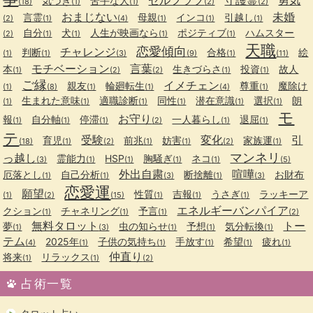
気づき
苦手な人
(18)
(1)
(1)
(2)
(2)
おまじない
未婚
言霊
母親
インコ
引越し
(2)
(1)
(4)
(1)
(1)
(1)
自分
犬
人生が映画なら
ポジティブ
ハムスター
(2)
(1)
(1)
(1)
(1)
天職
恋愛傾向
チャレンジ
判断
合格
絵
(1)
(1)
(3)
(9)
(1)
(11)
モチベーション
言葉
本
生きづらさ
投資
故人
(1)
(2)
(2)
(1)
(1)
ご縁
イメチェン
親友
輪廻転生
尊重
魔除け
(1)
(8)
(1)
(1)
(4)
(1)
生まれた意味
適職診断
同性
潜在意識
選択
朗
(1)
(1)
(1)
(1)
(1)
(1)
モ
お守り
報
自分軸
停滞
一人暮らし
退屈
(1)
(1)
(1)
(2)
(1)
(1)
テ
受験
変化
引
育児
前兆
妨害
家族運
(18)
(1)
(2)
(1)
(1)
(2)
(1)
マンネリ
っ越し
霊能力
HSP
胸騒ぎ
ネコ
(3)
(1)
(1)
(1)
(1)
(5)
外出自粛
喧嘩
厄落とし
自己分析
断捨離
お財布
(1)
(1)
(3)
(1)
(3)
恋愛運
願望
性質
吉報
うさぎ
ラッキーア
(1)
(2)
(15)
(1)
(1)
(1)
エネルギーバンパイア
クション
チャネリング
予言
(1)
(1)
(1)
(2)
無料タロット
トー
夢
虫の知らせ
予想
気分転換
(1)
(3)
(1)
(1)
(1)
テム
2025年
子供の気持ち
手放す
希望
疲れ
(4)
(1)
(1)
(1)
(1)
(1)
仲直り
将来
リラックス
(1)
(1)
(2)
占術一覧