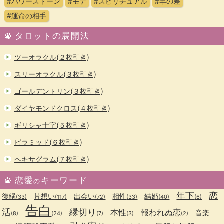
#パワーストーン
#モテ
#スピリチュアル
#年の差
#運命の相手
タロットの展開法
ツーオラクル(２枚引き)
スリーオラクル(３枚引き)
ゴールデントリン(３枚引き)
ダイヤモンドクロス(４枚引き)
ギリシャ十字(５枚引き)
ピラミッド(６枚引き)
ヘキサグラム(７枚引き)
恋愛
キーワード
の
年下
恋
復縁
片想い
出会い
相性
結婚
(33)
(117)
(72)
(33)
(40)
(6)
告白
活
縁切り
本性
報われぬ恋
音楽
(8)
(24)
(7)
(3)
(2)