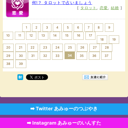
何!？ タロットで占いましょう
[
タロット
,
恋愛
,
結婚
]
<< Prev
1
2
3
4
5
6
7
8
9
10
11
12
13
14
15
16
17
18
19
20
21
22
23
24
25
26
27
28
34
29
30
31
32
33
35
36
37
Next >>
38
39
➡️ Twitter あみゅーのつぶやき
➡️ Instagram あみゅーのいんすた