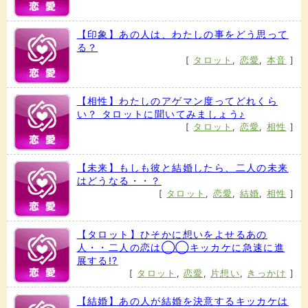
【印象】あの人は、わたしの事をどう思って
る？
[
タロット
,
恋愛
,
本音
]
【相性】わたしのアゲマン度ってどれくら
い？ タロットに聞いてみましょう♪
[
タロット
,
恋愛
,
相性
]
【未来】もしも彼と結婚したら、二人の未来
はどうなる・・？
[
タロット
,
恋愛
,
結婚
,
相性
]
【タロット】ひそかに想いをよせるあの
人・・二人の恋は◯◯キッカケに急速に進
展する!?
[
タロット
,
恋愛
,
片想い
,
きっかけ
]
【結婚】あの人が結婚を決意するキッカケは