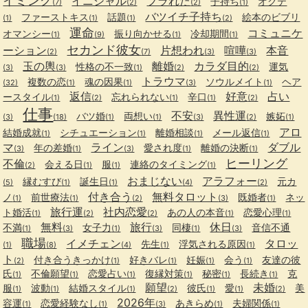
イミング
イニシャル
フラれた
子持ち
オクテ
(7)
(2)
(2)
(1)
バツイチ子持ち
ファーストキス
話題
絵本のビブリ
(1)
(1)
(1)
(2)
運命
コミュニケ
オマンシー
振り向かせる
冷却期間
(1)
(9)
(1)
(1)
セカンド彼女
ーション
片想われ
喧嘩
本音
(2)
(7)
(3)
(3)
玉の輿
離婚
カラダ目的
性格の不一致
運気
(3)
(3)
(1)
(2)
(2)
トラウマ
複数の恋
魂の因果
ソウルメイト
ヘア
(32)
(1)
(1)
(3)
(1)
返信
好意
占い
ースタイル
忘れられない
辛口
(1)
(2)
(1)
(1)
(2)
仕事
不安
異性運
バツ婚
両想い
嫉妬
(3)
(18)
(1)
(1)
(3)
(2)
(1)
アロ
結婚成就
シチュエーション
離婚相談
メール返信
(1)
(1)
(1)
(1)
マ
ライン
ダブル
年の差婚
愛され度
離婚の決断
(3)
(1)
(3)
(1)
(1)
ヒーリング
不倫
会える日
服
連絡のタイミング
(2)
(1)
(1)
(1)
おまじない
アラフォー
縁むすび
誕生日
元カ
(5)
(1)
(1)
(4)
(2)
付き合う
無料タロット
ノ
前世療法
既婚者
ネッ
(1)
(1)
(2)
(3)
(1)
旅行運
社内恋愛
ト婚活
あの人の本音
恋愛心理
(1)
(2)
(2)
(1)
(1)
無料
旅行
休日
不満
女子力
同棲
音信不通
(1)
(3)
(1)
(3)
(1)
(3)
職場
イメチェン
タロッ
先生
浮気される原因
(1)
(8)
(4)
(1)
(1)
ト
付き合うきっかけ
好きバレ
妊娠
会う
友達の彼
(2)
(1)
(1)
(1)
(1)
氏
不倫願望
恋愛占い
復縁対策
秘密
長続き
克
(1)
(1)
(1)
(1)
(1)
(1)
願望
未婚
服
波動
結婚スタイル
彼氏
愛
美
(1)
(1)
(1)
(2)
(1)
(1)
(2)
2026年
容運
恋愛経験なし
あきらめ
夫婦関係
(1)
(1)
(3)
(1)
(1)