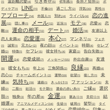
引き寄せ
遠距離恋愛
長所と短所
劣等感
ボ
(1)
(4)
(5)
(1)
(2)
LINE
過ごし方
ディケア
不倫
浮気
異性
(1)
(11)
(31)
(2)
(30)
(1)
アプローチ
恋の進
別れ
ライバル
外国人
(14)
(1)
(4)
(4)
展
メール
モテ
恋愛
恋
隠し事
近況
(12)
(1)
(12)
(1)
(18)
(4)
運命の相手
デート
婚活
敵
友達以上
(3)
(12)
(17)
(18)
本心
恋愛運
マンネリ
恋人未満
フェチ
(4)
(15)
(27)
(5)
元カレ
夜の顔
イベント
時期
セレブ
誠実
(1)
(1)
(2)
(3)
(2)
(4)
セフレ
婚
彼女持ち
家庭
告白失敗
特徴
(2)
(1)
(5)
(4)
(2)
(3)
開運
恋愛成就
友達
外出自粛
メッセージ
(24)
(7)
(55)
(3)
良縁
彼女もち
年上
三角関係
再婚
(9)
(5)
(4)
(2)
(20)
(4)
未
恋心
チャームポイント
運勢
欲望
接し方
(2)
(2)
(59)
(1)
(1)
気持ち
練
ファッション
夫
連絡
きっかけ
(8)
(19)
(1)
(1)
(5)
ご縁
選択
婦
二股
妊活
モテ期
運命の赤い糸
(2)
(1)
(1)
(1)
(1)
(8)
金運
肢
年の差
結
独身
脈あり
見切り
(7)
(3)
(8)
(23)
(1)
(1)
婚運
髪型
アニマルメディスン
生徒
破局
タイ
(6)
(34)
(1)
(1)
(2)
恋愛傾向
印象
だめんず
プの女性
素っ気ない
(1)
(1)
(4)
(9)
(5)