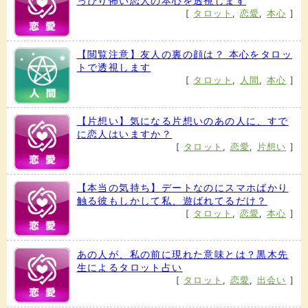
っぴり怖い恋人の本心を透視します
[
タロット
,
恋愛
,
本心
]
【閲覧注意】友人の裏の顔は？ 本心をタロッ
トで透視します
[
タロット
,
人間
,
本心
]
【片想い】気になる片想いのあの人に、すで
に恋人はいますか？
[
タロット
,
恋愛
,
片想い
]
【本当の気持ち】デートなのにスマホばかり
触る彼もしかして私、遊ばれてるだけ？
[
タロット
,
恋愛
,
本心
]
あの人が、私の前に現れた意味とは？黒木先
生によるタロット占い
[
タロット
,
恋愛
,
出会い
]