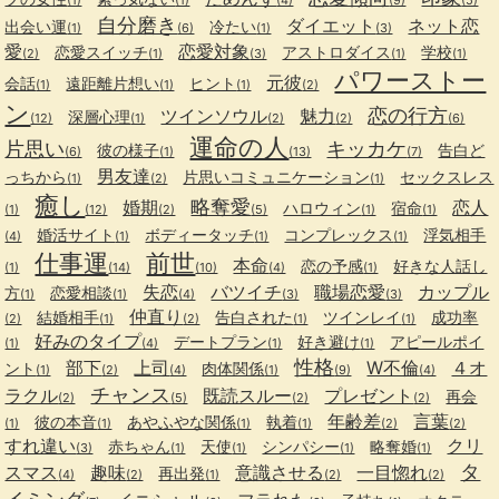
自分磨き
ダイエット
ネット恋
出会い運
冷たい
(1)
(6)
(1)
(3)
愛
恋愛対象
恋愛スイッチ
アストロダイス
学校
(2)
(1)
(3)
(1)
(1)
パワーストー
元彼
会話
遠距離片想い
ヒント
(1)
(1)
(1)
(2)
ン
恋の行方
ツインソウル
魅力
深層心理
(12)
(1)
(2)
(2)
(6)
運命の人
片思い
キッカケ
彼の様子
告白ど
(6)
(1)
(13)
(7)
男友達
っちから
片思いコミュニケーション
セックスレス
(1)
(2)
(1)
癒し
略奪愛
婚期
恋人
ハロウィン
宿命
(1)
(12)
(2)
(5)
(1)
(1)
婚活サイト
ボディータッチ
コンプレックス
浮気相手
(4)
(1)
(1)
(1)
仕事運
前世
本命
恋の予感
好きな人話し
(1)
(14)
(10)
(4)
(1)
失恋
バツイチ
職場恋愛
カップル
方
恋愛相談
(1)
(1)
(4)
(3)
(3)
仲直り
結婚相手
告白された
ツインレイ
成功率
(2)
(1)
(2)
(1)
(1)
好みのタイプ
デートプラン
好き避け
アピールポイ
(1)
(4)
(1)
(1)
性格
部下
上司
W不倫
４オ
ント
肉体関係
(1)
(2)
(4)
(1)
(9)
(4)
チャンス
ラクル
既読スルー
プレゼント
再会
(2)
(5)
(2)
(2)
年齢差
言葉
彼の本音
あやふやな関係
執着
(1)
(1)
(1)
(1)
(2)
(2)
すれ違い
クリ
赤ちゃん
天使
シンパシー
略奪婚
(3)
(1)
(1)
(1)
(1)
タ
スマス
趣味
意識させる
一目惚れ
再出発
(4)
(2)
(1)
(2)
(2)