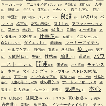
キーカラー
挑戦
人生
アニマルメディスン
相性
(4)
(34)
(3)
(33)
予兆
過ごし方
運勢
運気
出会い
厄払い
(4)
(59)
(2)
(32)
(72)
(2)
良縁
縁切り
ペ
幸運
メンター
買い物
(1)
(2)
(1)
(3)
(20)
(7)
ット
格言
励まし
アファメーション
家系の因縁
(6)
(2)
(1)
(3)
健康
幸せ
学び
使命
メ
忍耐
心の整理
(3)
(2)
(3)
(3)
(8)
(1)
(1)
仕事運
ンタル
2026年
イニシャル
信頼
(2)
(3)
(14)
(1)
(2)
適職
ラッキーアイテム
ダイエット
自分らしさ
(1)
(3)
(9)
癒し
セルフケア
自信
魅力
直感
反抗期
(6)
(3)
(2)
(1)
(1)
(12)
前世
パワ
人間関係
性格
運命
元気
(2)
(9)
(1)
(9)
(10)
(9)
開運
ーストーン
チャンス
儀式
どん底
(12)
(24)
(3)
(1)
タイミング
本性
トラブル
ストレス解消
(5)
(3)
(7)
(3)
(2)
メンタルケア
厄除け
救い
子育て
お告げ
性格診
(1)
(1)
(2)
(4)
(1)
魂の目的
ナイトメッセージ
断
人生の落とし穴
頑
(1)
(1)
(2)
(2)
本心
気持ち
対人運
張り
ブロック
憂鬱
(1)
(3)
(1)
(1)
(19)
健康運
買い物運
瞑想法
ペットロス
子供
(27)
(1)
(8)
(1)
(3)
(1)
過去世
旅行運
インナーチャイルド
チャク
障害
(5)
(1)
(2)
(3)