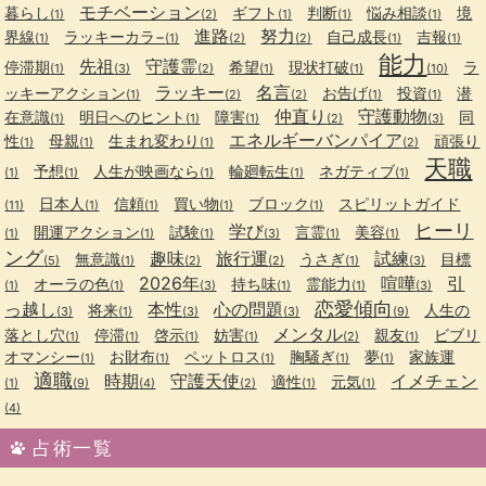
モチベーション
暮らし
ギフト
判断
悩み相談
境
(1)
(2)
(1)
(1)
(1)
進路
努力
界線
ラッキーカラ−
自己成長
吉報
(1)
(1)
(2)
(2)
(1)
(1)
能力
先祖
守護霊
停滞期
希望
現状打破
ラ
(1)
(3)
(2)
(1)
(1)
(10)
ラッキー
名言
ッキーアクション
お告げ
投資
潜
(1)
(2)
(2)
(1)
(1)
仲直り
守護動物
在意識
明日へのヒント
障害
同
(1)
(1)
(1)
(2)
(3)
エネルギーバンパイア
性
母親
生まれ変わり
頑張り
(1)
(1)
(1)
(2)
天職
予想
人生が映画なら
輪廻転生
ネガティブ
(1)
(1)
(1)
(1)
(1)
日本人
信頼
買い物
ブロック
スピリットガイド
(11)
(1)
(1)
(1)
(1)
ヒーリ
学び
開運アクション
試験
言霊
美容
(1)
(1)
(1)
(3)
(1)
(1)
ング
趣味
旅行運
試練
無意識
うさぎ
目標
(5)
(1)
(2)
(2)
(1)
(3)
2026年
喧嘩
引
オーラの色
持ち味
霊能力
(1)
(1)
(3)
(1)
(1)
(3)
恋愛傾向
っ越し
本性
心の問題
将来
人生の
(3)
(1)
(3)
(3)
(9)
メンタル
落とし穴
停滞
啓示
妨害
親友
ビブリ
(1)
(1)
(1)
(1)
(2)
(1)
オマンシー
お財布
ペットロス
胸騒ぎ
夢
家族運
(1)
(1)
(1)
(1)
(1)
適職
時期
守護天使
イメチェン
適性
元気
(1)
(9)
(4)
(2)
(1)
(1)
(4)
占術一覧