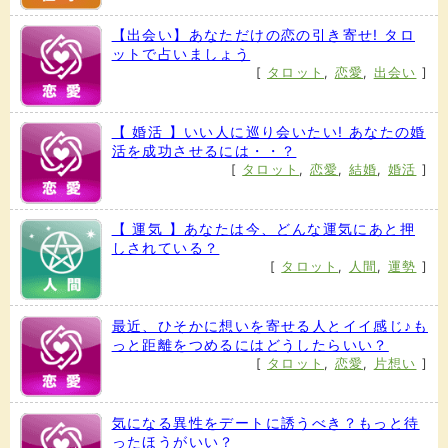
【出会い】あなただけの恋の引き寄せ! タロ
ットで占いましょう
[
タロット
,
恋愛
,
出会い
]
【 婚活 】いい人に巡り会いたい! あなたの婚
活を成功させるには・・？
[
タロット
,
恋愛
,
結婚
,
婚活
]
【 運気 】あなたは今、どんな運気にあと押
しされている？
[
タロット
,
人間
,
運勢
]
最近、ひそかに想いを寄せる人とイイ感じ♪も
っと距離をつめるにはどうしたらいい？
[
タロット
,
恋愛
,
片想い
]
気になる異性をデートに誘うべき？もっと待
ったほうがいい？