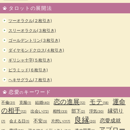
タロットの展開法
ツーオラクル(２枚引き)
スリーオラクル(３枚引き)
ゴールデントリン(３枚引き)
ダイヤモンドクロス(４枚引き)
ギリシャ十字(５枚引き)
ピラミッド(６枚引き)
ヘキサグラム(７枚引き)
恋愛
キーワード
の
恋の進展
モテ
運命
不倫
克服
結婚
(31)
(1)
(40)
(12)
(18)
の相手
縁切り
部下
出会い
相性
浮気
(12)
(72)
(33)
(2)
(30)
良縁
恋愛成就
不安
会える日
片想い
(7)
(1)
(3)
(117)
(20)
アプロー