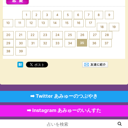
<< Prev
1
2
3
4
5
6
7
8
9
10
11
12
13
14
15
16
17
18
19
20
21
22
23
24
25
26
27
28
35
29
30
31
32
33
34
36
37
Next >>
38
39
➡️ Twitter あみゅーのつぶやき
➡️ Instagram あみゅーのいんすた