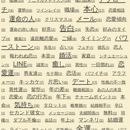
復縁
アニマルメディスン
魂の因果
(7)
(33)
(34)
(1)
本心
チ
職場
運勢
ツインレイ
恋愛相談
(14)
(59)
(1)
(8)
(27)
運命の人
メール
恋愛傾向
クリスマス
(1)
(13)
(4)
(12)
告白
好意
失恋
好みのタイ
運命の赤い糸
(9)
(1)
(2)
(24)
(4)
パワ
ご縁
タイミング
プ
遠距離恋愛
嫉妬
(4)
(1)
(4)
(8)
(7)
ーストーン
占い
恋人
先生
フェチ
彼氏
(12)
(1)
(3)
(1)
(1)
婚活
報われぬ恋
本音
家庭
シチュエーショ
(4)
(2)
(3)
(18)
(2)
LINE
癒し
恋
一目惚れ
ン
誠実
異性
(1)
(11)
(1)
(12)
(1)
(2)
愛運
恋活
男友達
バツイチ
アラフ
モテ期
(15)
(2)
(1)
(8)
(3)
デート
キッカケ
片思い
ォー
性格の不一致
(2)
(7)
(6)
(17)
年の差
異性運
髪型
離婚相談
あの人の本音
(1)
(2)
(2)
(8)
(1)
恋の行方
年下
恋愛
チャームポイント
本
(1)
(4)
(6)
(6)
(2)
気持ち
命
タロット
略奪婚
結婚相手
辛口
(4)
(19)
(2)
(1)
(1)
セカンド彼女
無料
メッセージ
夫婦関係
同
(1)
(7)
(55)
(1)
(3)
マンネリ
結婚運
ダブル不倫
年上
棲
会話
(1)
(2)
(1)
(4)
(5)
金運
ライン
バツ
赤ちゃん
劣等感
破局
(6)
(3)
(1)
(1)
(23)
(1)