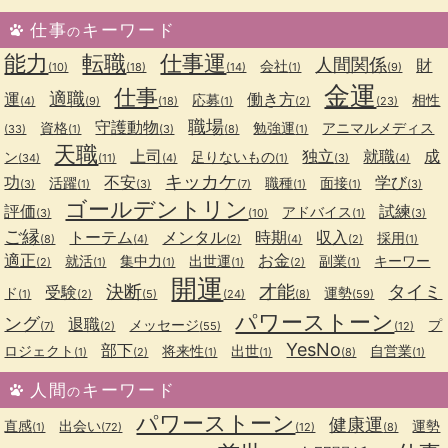
仕事
キーワード
の
能力
転職
仕事運
人間関係
財
会社
(10)
(18)
(14)
(1)
(9)
金運
仕事
適職
運
働き方
応募
相性
(4)
(9)
(18)
(1)
(2)
(23)
職場
守護動物
資格
勉強運
アニマルメディス
(33)
(1)
(3)
(8)
(1)
天職
上司
独立
就職
成
ン
足りないもの
(34)
(11)
(4)
(1)
(3)
(4)
キッカケ
功
不安
学び
活躍
職種
面接
(3)
(1)
(3)
(7)
(1)
(1)
(3)
ゴールデントリン
評価
試練
アドバイス
(3)
(10)
(1)
(3)
ご縁
トーテム
メンタル
時期
収入
採用
(8)
(4)
(2)
(4)
(2)
(1)
適正
お金
就活
集中力
出世運
副業
キーワー
(2)
(1)
(1)
(1)
(2)
(1)
開運
決断
才能
タイミ
受験
ド
運勢
(1)
(2)
(5)
(24)
(8)
(59)
パワーストーン
ング
退職
メッセージ
プ
(7)
(2)
(55)
(12)
YesNo
部下
ロジェクト
将来性
出世
自営業
(1)
(2)
(1)
(1)
(8)
(1)
人間
キーワード
の
パワーストーン
健康運
直感
出会い
運勢
(1)
(72)
(12)
(8)