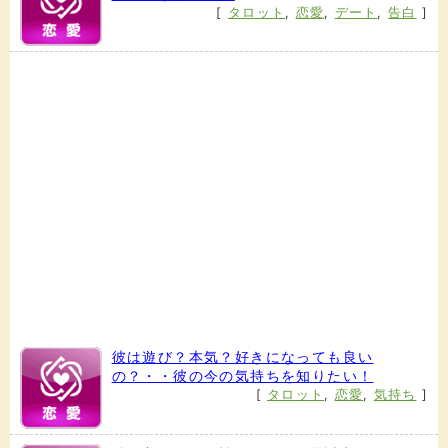
[
タロット
,
恋愛
,
デート
,
告白
]
彼は遊び？本気？好きになっても良い
の？・・彼の今の気持ちを知りたい！
[
タロット
,
恋愛
,
気持ち
]