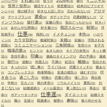
すれ違い
2026年
イニシャル
ンパシー
会う
愛
(1)
(3)
(1)
(3)
(1)
長所と短所
婚活サイト
前世療法
絵本のビブリオマ
(2)
(2)
(1)
(1)
アロマ
ンシー
彼の様子
好きな人話し方
忘れられない
(1)
(1)
(1)
(1)
運命
ツ
デートプラン
ボディケア
恋愛経験なし
(3)
(1)
(9)
(1)
(1)
インソウル
旅行運
深層心理
告白どっちから
好きバ
(2)
(2)
(1)
(1)
既読スルー
願望
レ
あやふやな関係
好き避け
浮
(1)
(1)
(1)
(2)
(2)
仕事
イメチェン
本性
気相手
両想い
ハロウ
(1)
(18)
(1)
(4)
(3)
カラダ目的
未婚
ィン
復縁対策
妊娠
浮気される
(1)
(2)
(1)
(2)
(1)
コミュニケーション
三角関係
原因
見切り
女子力
(1)
(2)
(2)
(1)
職場恋愛
ヒント
あきらめ
タイプの女性
ネット婚
(1)
(3)
(1)
(1)
(1)
印象
活
音信不通
連絡のタイミング
恋の予感
連絡
(1)
(1)
(5)
(1)
(1)
旅行
離婚
波動
外国人
不満
妊活
告白され
(1)
(3)
(1)
(1)
(1)
(1)
(2)
ライバル
た
きっかけ
隠し事
恋愛スイッチ
脈あり
(1)
(1)
(1)
(4)
(1)
付
コンプレックス
肉体関係
友達の彼氏
縁むすび
(1)
(1)
(1)
(1)
(1)
き合う
過ごし方
特徴
恋愛心理
接し方
再出発
(2)
(2)
(1)
(1)
(1)
お
学校
元カノ
彼の本音
ソウルメイト
運気
(1)
(1)
(1)
(1)
(1)
(32)
まじない
結婚成就
メール返信
素っ気ない
再会
宿
(4)
(1)
(1)
(1)
(1)
仕事運
ダイエット
命
ボディータッチ
結婚スタ
(1)
(1)
(14)
(3)
趣味
イル
服
生徒
既婚者
秘密
振り向かせる
(1)
(1)
(1)
(1)
(1)
(2)
(1)