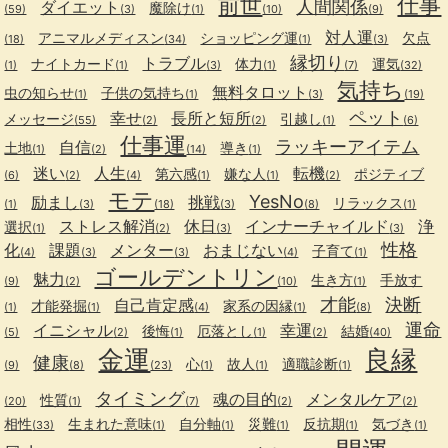
前世
仕事
人間関係
ダイエット
魔除け
(59)
(3)
(1)
(10)
(9)
対人運
アニマルメディスン
ショッピング運
欠点
(18)
(34)
(1)
(3)
縁切り
トラブル
ナイトカード
体力
運気
(1)
(1)
(3)
(1)
(7)
(32)
気持ち
無料タロット
虫の知らせ
子供の気持ち
(1)
(1)
(3)
(19)
ペット
幸せ
長所と短所
メッセージ
引越し
(55)
(2)
(2)
(1)
(6)
仕事運
ラッキーアイテム
自信
土地
導き
(1)
(2)
(14)
(1)
迷い
人生
転機
第六感
嫌な人
ポジティブ
(6)
(2)
(4)
(1)
(1)
(2)
モテ
YesNo
励まし
挑戦
リラックス
(1)
(3)
(18)
(3)
(8)
(1)
ストレス解消
休日
インナーチャイルド
浄
選択
(1)
(2)
(3)
(3)
性格
化
課題
メンター
おまじない
子育て
(4)
(3)
(3)
(4)
(1)
ゴールデントリン
魅力
生き方
手放す
(9)
(2)
(10)
(1)
才能
決断
自己肯定感
才能発掘
家系の因縁
(1)
(1)
(4)
(1)
(8)
運命
イニシャル
幸運
後悔
厄落とし
結婚
(5)
(2)
(1)
(1)
(2)
(40)
金運
良縁
健康
心
故人
適職診断
(9)
(8)
(23)
(1)
(1)
(1)
タイミング
魂の目的
メンタルケア
性質
(20)
(1)
(7)
(2)
(2)
相性
生まれた意味
自分軸
災難
反抗期
気づき
(33)
(1)
(1)
(1)
(1)
(1)