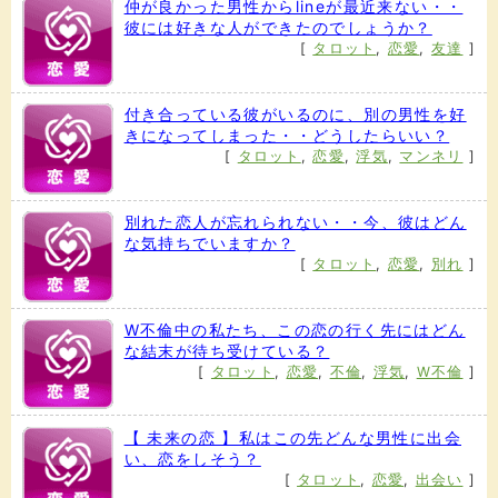
仲が良かった男性からlineが最近来ない・・
彼には好きな人ができたのでしょうか？
[
タロット
,
恋愛
,
友達
]
付き合っている彼がいるのに、別の男性を好
きになってしまった・・どうしたらいい？
[
タロット
,
恋愛
,
浮気
,
マンネリ
]
別れた恋人が忘れられない・・今、彼はどん
な気持ちでいますか？
[
タロット
,
恋愛
,
別れ
]
W不倫中の私たち、この恋の行く先にはどん
な結末が待ち受けている？
[
タロット
,
恋愛
,
不倫
,
浮気
,
W不倫
]
【 未来の恋 】私はこの先どんな男性に出会
い、恋をしそう？
[
タロット
,
恋愛
,
出会い
]