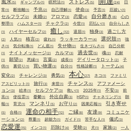
開運
風水
ストレス
ギャンブル
瞑想法
日
(5)
(1)
(1)
(5)
(24)
予兆
使命
常
断捨離
自己理解
予言
厄祓い
(1)
(1)
(2)
(1)
(3)
(1)
(1)
自分磨き
セルフラブ
未婚
アロマ
恋愛
心の
(2)
(2)
(3)
(4)
(6)
チャクラ
整理
ハムスター
今世
厄払い
自分らしさ
(1)
(1)
(2)
(1)
(1)
癒し
ハイヤーセルフ
独身
過ごし方
退屈
(1)
(2)
(12)
(1)
(3)
選択肢
格言
ラッキーカラー
人気
疲れ
強
(2)
(1)
(2)
(1)
(4)
(7)
失せ物
さ
気分転換
どん底
生きづらさ
自己分析
(1)
(1)
(1)
(2)
(1)
過去世
ナイトメッセージ
カルマ
魂
忍耐
(1)
(2)
(3)
(5)
(2)
願望
言葉
デイリータロット
悪縁
成長
子
(1)
(2)
(1)
(2)
(1)
(2)
買い物運
トーテム
供
裏切り
自分
性格診断
(1)
(1)
(3)
(1)
(1)
(4)
本心
変化
チャレンジ
勇気
ネコ
ファミリ
(2)
(3)
(2)
(27)
(1)
チャンス
旅行
アファメーシ
アスピリット
来世
(1)
(3)
(1)
(5)
ョン
セルフケア
不安
絵本
救い
2025年
前
(3)
(1)
(3)
(1)
(1)
(3)
外出自粛
兆
使役霊
憂鬱
HSP
チャネリング
朗
(1)
(1)
(1)
(3)
(1)
(1)
マンネリ
引き寄せ
お守り
報
育児
因果応報
(1)
(1)
(5)
(2)
(1)
運命の相手
ご縁
友達
コミュニケ
合格
(5)
(1)
(12)
(8)
(9)
ーション
儀式
尊重
超能力
ガイド
苦手な人
(2)
(1)
(1)
(1)
(1)
(3)
恋愛運
厄除け
受験
家族
インコ
犬
一人
(15)
(1)
(4)
(2)
(1)
(2)