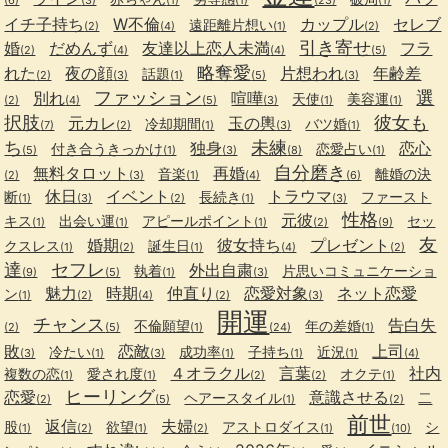
イチ子持ち
W不倫
カップル
セレブ
遠距離片想い
(2)
(4)
(1)
(2)
引き寄せ
婚
だめんず
友達以上恋人未満
フラ
(2)
(4)
(4)
(5)
略奪愛
れた
夜の顔
片想われ
年齢差
話題
(2)
(3)
(1)
(5)
(3)
ファッション
選
別れ
喧嘩
天使
美容運
(2)
(4)
(5)
(3)
(1)
(1)
択肢
彼女も
元カレ
玉の輿
冷却期間
バツ婚
(7)
(2)
(1)
(3)
(1)
ち
未練
独身
恋心
付き合うきっかけ
恋愛占い
(5)
(1)
(3)
(8)
(1)
自分磨き
無料タロット
再婚
音楽
離婚の決
(2)
(3)
(1)
(4)
(6)
休日
イベント
トラウマ
断
長続き
ファースト
(1)
(3)
(2)
(1)
(3)
性格
元彼
キス
出会い運
アピールポイント
セッ
(1)
(1)
(1)
(2)
(9)
友
婚期
彼女持ち
プレゼント
クスレス
誕生日
(1)
(2)
(1)
(4)
(2)
達
セフレ
外出自粛
執着
片思いコミュニケーショ
(9)
(5)
(1)
(3)
魅力
時期
仲直り
恋愛対象
ネット恋愛
ン
(1)
(2)
(4)
(2)
(3)
開運
チャンス
告白失
不倫願望
年の差婚
(2)
(5)
(1)
(24)
(1)
敗
恋敵
上司
冷たい
成功率
子持ち
近況
(3)
(1)
(3)
(1)
(1)
(1)
(4)
４オラクル
言葉
社内
複数の恋
愛され度
オクテ
(1)
(1)
(2)
(2)
(1)
ヒーリング
恋愛
意識させる
ヘアースタイル
二
(2)
(5)
(1)
(2)
前世
返信
夫婦
股
欲望
アストロダイス
シ
(1)
(2)
(1)
(2)
(1)
(10)