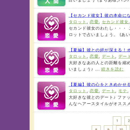
【セカンド彼女】彼の本命に
タロット
,
恋愛
,
セカンド彼女
セカンド彼女のわたし・・・ 
ロットで占いましょう。 (あい様
【夏編】彼との絆が深まる！
タロット
,
恋愛
,
デート
,
デー
大好きなあの人との距離を縮め
いましょう♪ ...
続きを読む
【夏編】彼の心をときめかせ
タロット
,
恋愛
,
デート
,
モテ
大好きな彼とのデート♪ ファ
んなヘアースタイルがオススメなの
<< Prev
1
2
8
9
10