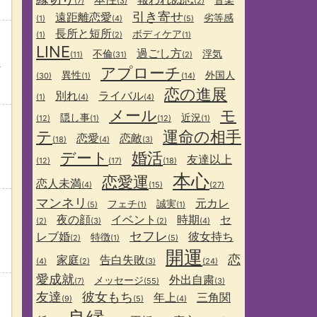
(7)
(3)
(2)
引き寄せ
遠距離恋愛
劣等感
(1)
(4)
(5)
長所と短所
ボディケア
(1)
(2)
(1)
LINE
過ごし方
不倫
浮気
(11)
(31)
(2)
タ
アプローチ
異性
外国人
(30)
(1)
(14)
恋の進展
別れ
ライバル
(1)
(4)
(4)
メール
モ
隠し事
近況
(12)
(1)
(12)
(1)
テ
運命の相手
恋愛
恋敵
(18)
(4)
(3)
デート
婚活
友達以上
(12)
(17)
(18)
本心
恋愛運
恋人未満
(4)
(15)
(27)
マンネリ
元カレ
フェチ
誠実
(5)
(1)
(1)
夜の顔
イベント
時期
セ
(2)
(3)
(2)
(4)
セフレ
レブ婚
彼女持ち
特徴
(2)
(1)
(5)
開運
恋
家庭
告白失敗
(4)
(2)
(3)
(24)
愛成就
外出自粛
メッセージ
(7)
(55)
(3)
友達
彼女もち
年上
三角関
(9)
(5)
(4)