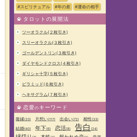
#スピリチュアル
#年の差
#運命の相手
タロットの展開法
ツーオラクル(２枚引き)
スリーオラクル(３枚引き)
ゴールデントリン(３枚引き)
ダイヤモンドクロス(４枚引き)
ギリシャ十字(５枚引き)
ピラミッド(６枚引き)
金
ヘキサグラム(７枚引き)
恋愛
キーワード
の
復縁
片想い
出会い
相性
(33)
(117)
(72)
(33)
告白
年下
恋活
結婚
(40)
(6)
(8)
(24)
縁切り
本性
報われぬ恋
音楽