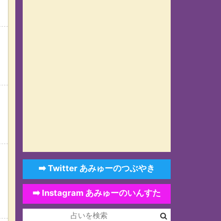
➡️ Twitter あみゅーのつぶやき
➡️ Instagram あみゅーのいんすた