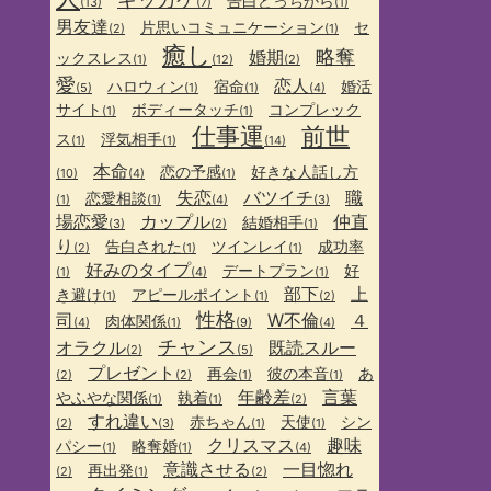
告白どっちから
(13)
(7)
(1)
男友達
片思いコミュニケーション
セ
(2)
(1)
癒し
略奪
婚期
ックスレス
(1)
(12)
(2)
愛
恋人
ハロウィン
宿命
婚活
(5)
(1)
(1)
(4)
サイト
ボディータッチ
コンプレック
(1)
(1)
仕事運
前世
ス
浮気相手
(1)
(1)
(14)
本命
恋の予感
好きな人話し方
(10)
(4)
(1)
失恋
バツイチ
職
恋愛相談
(1)
(1)
(4)
(3)
場恋愛
カップル
仲直
結婚相手
(3)
(2)
(1)
り
告白された
ツインレイ
成功率
(2)
(1)
(1)
好みのタイプ
デートプラン
好
(1)
(4)
(1)
部下
上
き避け
アピールポイント
(1)
(1)
(2)
性格
司
W不倫
４
肉体関係
(4)
(1)
(9)
(4)
チャンス
オラクル
既読スルー
(2)
(5)
プレゼント
再会
彼の本音
あ
(2)
(2)
(1)
(1)
年齢差
言葉
やふやな関係
執着
(1)
(1)
(2)
すれ違い
赤ちゃん
天使
シン
(2)
(3)
(1)
(1)
クリスマス
趣味
パシー
略奪婚
(1)
(1)
(4)
意識させる
一目惚れ
再出発
(2)
(1)
(2)