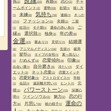
良縁
係
再婚
恋心
チャ
(2)
(20)
(4)
(2)
ームポイント
運勢
欲望
接し方
(2)
(59)
(1)
気持ち
未練
連絡
きっか
(1)
(8)
(19)
(1)
ファッション
夫婦
け
二股
(1)
(5)
(2)
ご
妊活
モテ期
運命の赤い糸
(1)
(1)
(1)
(1)
縁
選択肢
年の差
独身
(8)
(7)
(3)
(8)
金運
結婚運
脈あり
見切り
(23)
(1)
(1)
アニマルメディスン
生徒
破局
(6)
(34)
(1)
髪型
タイプの女性
素っ気ない
(1)
(2)
(1)
恋愛傾向
印象
だめんず
(1)
(4)
(9)
(5)
自分磨き
ダイ
出会い運
冷たい
(1)
(6)
(1)
エット
ネット恋愛
恋愛スイッチ
(3)
(2)
恋愛対象
アストロダイス
学校
(1)
(3)
(1)
元
会話
遠距離片想い
ヒント
(1)
(1)
(1)
(1)
パワーストーン
彼
深層心
(2)
(12)
恋の行
ツインソウル
魅力
理
(1)
(2)
(2)
運命の
方
片思い
彼の様子
(6)
(6)
(1)
人
キッカケ