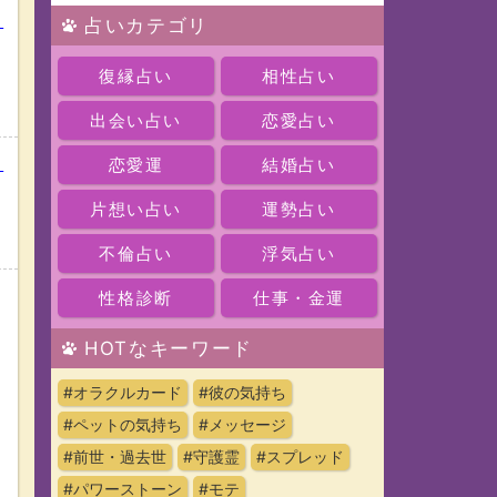
出
占いカテゴリ
復縁占い
相性占い
出会い占い
恋愛占い
？
恋愛運
結婚占い
片想い占い
運勢占い
不倫占い
浮気占い
性格診断
仕事・金運
HOTなキーワード
#オラクルカード
#彼の気持ち
#ペットの気持ち
#メッセージ
#前世・過去世
#守護霊
#スプレッド
#パワーストーン
#モテ