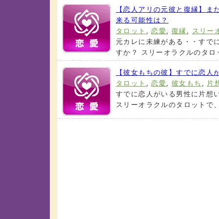
【恋人アリの元彼と復縁】ま
来る可能性は？
タロット
,
恋愛
,
復縁
,
スリー
元カレに未練がある・・すで
すか？ スリーオラクルのタロッ
【彼女もちの彼】すでに恋人
タロット
,
恋愛
,
彼女もち
,
片
すでに恋人がいる男性に片想
スリーオラクルのタロットで、時