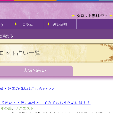
タロット無料占い
う
コラム
占い辞典
ど当たる
ロット占い一覧
人気の占い
倫・浮気の悩みはこちら>> >>
に片想い・・彼に異性としてみてもらうためには！？
,
年の差
,
リクエスト