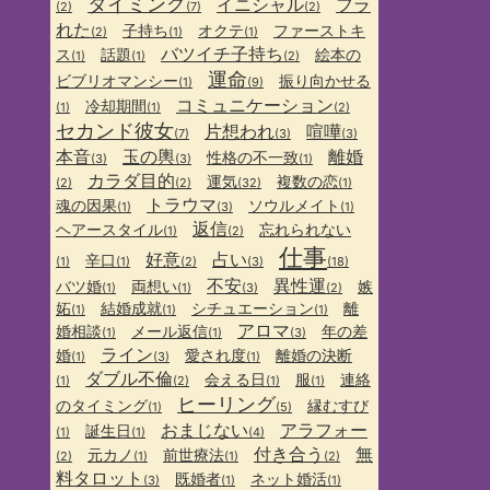
タイミング
イニシャル
フラ
(2)
(7)
(2)
れた
子持ち
オクテ
ファーストキ
(2)
(1)
(1)
バツイチ子持ち
ス
話題
絵本の
(1)
(1)
(2)
運命
ビブリオマンシー
振り向かせる
(1)
(9)
コミュニケーション
冷却期間
(1)
(1)
(2)
セカンド彼女
片想われ
喧嘩
(7)
(3)
(3)
本音
玉の輿
離婚
性格の不一致
(3)
(3)
(1)
カラダ目的
運気
複数の恋
(2)
(2)
(32)
(1)
トラウマ
魂の因果
ソウルメイト
(1)
(3)
(1)
返信
ヘアースタイル
忘れられない
(1)
(2)
仕事
好意
占い
辛口
(1)
(1)
(2)
(3)
(18)
不安
異性運
バツ婚
両想い
嫉
(1)
(1)
(3)
(2)
妬
結婚成就
シチュエーション
離
(1)
(1)
(1)
アロマ
婚相談
メール返信
年の差
(1)
(1)
(3)
ライン
婚
愛され度
離婚の決断
(1)
(3)
(1)
ダブル不倫
会える日
服
連絡
(1)
(2)
(1)
(1)
ヒーリング
のタイミング
縁むすび
(1)
(5)
おまじない
アラフォー
誕生日
(1)
(1)
(4)
付き合う
無
元カノ
前世療法
(2)
(1)
(1)
(2)
料タロット
既婚者
ネット婚活
(3)
(1)
(1)