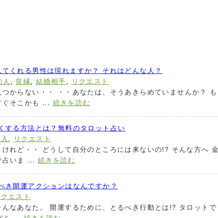
れてくれる男性は現れますか？ それはどんな人？
の人
,
良縁
,
結婚相手
,
リクエスト
つからない・・ ・・あなたは、そうあきらめていませんか？ も
そこかも ...
続きを読む
よくする方法とは？無料のタロット占い
収入
,
リクエスト
けれど・・ どうして自分のところには来ないの!? そんな方へ 
いま ...
続きを読む
うべき開運アクションはなんですか？
リクエスト
んなあなた。 開運するために、とるべき行動とは!? タロットで
 ...
続きを読む