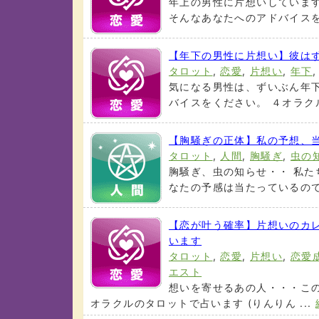
年上の男性に片想いしていま
そんなあなたへのアドバイスをタ
【年下の男性に片想い】彼は
タロット
,
恋愛
,
片想い
,
年下
気になる男性は、ずいぶん年下
バイスをください。 ４オラクル
【胸騒ぎの正体】私の予想、当
タロット
,
人間
,
胸騒ぎ
,
虫の
胸騒ぎ、虫の知らせ・・ 私た
なたの予感は当たっているのでし
【恋が叶う確率】片想いのカ
います
タロット
,
恋愛
,
片想い
,
恋愛
エスト
想いを寄せるあの人・・・こ
オラクルのタロットで占います (りんりん ...