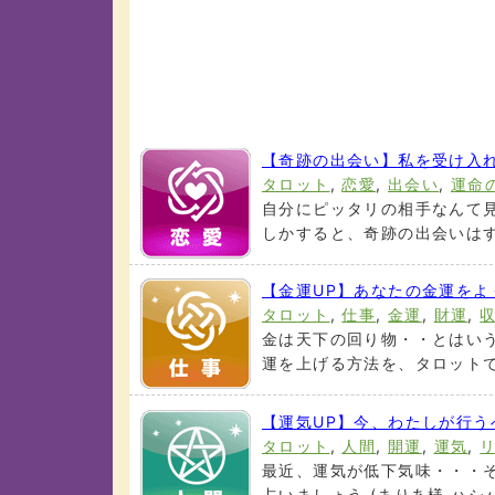
【奇跡の出会い】私を受け入
タロット
,
恋愛
,
出会い
,
運命
自分にピッタリの相手なんて見
しかすると、奇跡の出会いはすぐ
【金運UP】あなたの金運を
タロット
,
仕事
,
金運
,
財運
,
金は天下の回り物・・とはいう
運を上げる方法を、タロットで占
【運気UP】今、わたしが行
タロット
,
人間
,
開運
,
運気
,
最近、運気が低下気味・・・そ
占いましょう (まりあ様,ハシバミ