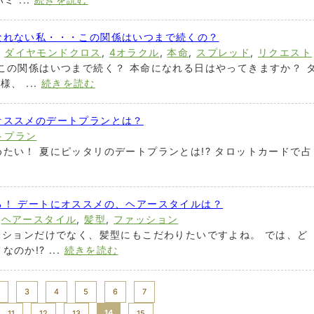
なれない私・・・この関係はいつまで続くの？
,
ダイヤモンドクロス
,
4オラクル
,
本命
,
スプレッド
,
リクエスト
この関係はいつまで続く？ 本命になれる日はやってきますか？ 
、 ...
続きを読む
オススメのデートプランとは？
トプラン
たい！ 夏にピッタリのデートプランとは!? タロットカードで占
る！ デートにオススメの、ヘアースタイルは？
,
ヘアースタイル
,
髪型
,
ファッション
ッションだけでなく、髪型にもこだわりたいですよね。 では、ど
か!? ...
続きを読む
3
4
5
6
7
14
11
12
13
15