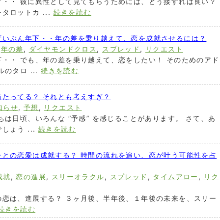
す・・ 彼に異性として見てもらうためには、どう接すれば良い？
ロットカ ...
続きを読む
ずいぶん年下・・年の差を乗り越えて、恋を成就させるには？
,
年の差
,
ダイヤモンドクロス
,
スプレッド
,
リクエスト
・・ でも、年の差を乗り越えて、恋をしたい！ そのためのアド
のタロ ...
続きを読む
たってる？ それとも考えすぎ？
知らせ
,
予想
,
リクエスト
ちは日頃、いろんな ”予感” を感じることがあります。 さて、あ
ょう ...
続きを読む
レとの恋愛は成就する？ 時間の流れを追い、恋が叶う可能性を占
成就
,
恋の進展
,
スリーオラクル
,
スプレッド
,
タイムアロー
,
リク
の恋は、進展する？ ３ヶ月後、半年後、１年後の未来を、スリー
続きを読む