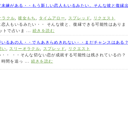
だ未練がある・・もう新しい恋人もいるみたい。そんな彼と復縁
オラクル
,
彼女もち
,
タイムアロー
,
スプレッド
,
リクエスト
に恋人もいるみたい・・ そんな彼と、復縁できる可能性はありま
トで占いま ...
続きを読む
がいるあの人・・でもあきらめきれない・・まだチャンスはある
想い
,
スリーオラクル
,
スプレッド
,
リクエスト
い・・ ・・そんな切ない恋が成就する可能性は残されているの？
間を追っ ...
続きを読む