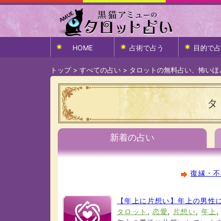
HOME
占術で占う
目的で占
トップ
>
すべての占い
>
タロットの無料占い、怖いほ
タ
新着の占い
復縁・不
【年上に片想い】年上の男性
タロット
,
恋愛
,
片想い
,
年上