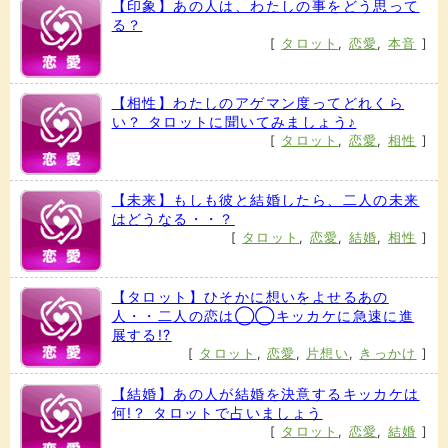
【印象】あの人は、わたしの事をどう思って
る？
[
タロット
,
恋愛
,
本音
]
【相性】わたしのアゲマン度ってどれくら
い？ タロットに聞いてみましょう♪
[
タロット
,
恋愛
,
相性
]
【未来】もしも彼と結婚したら、二人の未来
はどうなる・・？
[
タロット
,
恋愛
,
結婚
,
相性
]
【タロット】ひそかに想いをよせるあの
人・・二人の恋は◯◯キッカケに急速に進
展する!?
[
タロット
,
恋愛
,
片想い
,
きっかけ
]
【結婚】あの人が結婚を決意するキッカケは
何!？ タロットで占いましょう
[
タロット
,
恋愛
,
結婚
]