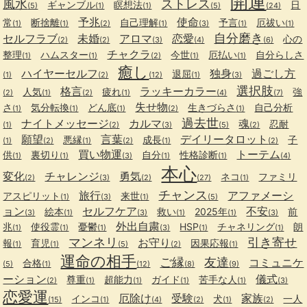
開運
風水
ストレス
ギャンブル
瞑想法
日
(5)
(1)
(1)
(5)
(24)
予兆
使命
常
断捨離
自己理解
予言
厄祓い
(1)
(1)
(2)
(1)
(3)
(1)
(1)
自分磨き
セルフラブ
未婚
アロマ
恋愛
心の
(2)
(2)
(3)
(4)
(6)
チャクラ
整理
ハムスター
今世
厄払い
自分らしさ
(1)
(1)
(2)
(1)
(1)
癒し
ハイヤーセルフ
独身
過ごし方
退屈
(1)
(2)
(12)
(1)
(3)
選択肢
格言
ラッキーカラー
人気
疲れ
強
(2)
(1)
(2)
(1)
(4)
(7)
失せ物
さ
気分転換
どん底
生きづらさ
自己分析
(1)
(1)
(1)
(2)
(1)
過去世
ナイトメッセージ
カルマ
魂
忍耐
(1)
(2)
(3)
(5)
(2)
願望
言葉
デイリータロット
悪縁
成長
子
(1)
(2)
(1)
(2)
(1)
(2)
買い物運
トーテム
供
裏切り
自分
性格診断
(1)
(1)
(3)
(1)
(1)
(4)
本心
変化
チャレンジ
勇気
ネコ
ファミリ
(2)
(3)
(2)
(27)
(1)
チャンス
旅行
アファメーシ
アスピリット
来世
(1)
(3)
(1)
(5)
ョン
セルフケア
不安
絵本
救い
2025年
前
(3)
(1)
(3)
(1)
(1)
(3)
外出自粛
兆
使役霊
憂鬱
HSP
チャネリング
朗
(1)
(1)
(1)
(3)
(1)
(1)
マンネリ
引き寄せ
お守り
報
育児
因果応報
(1)
(1)
(5)
(2)
(1)
運命の相手
ご縁
友達
コミュニケ
合格
(5)
(1)
(12)
(8)
(9)
ーション
儀式
尊重
超能力
ガイド
苦手な人
(2)
(1)
(1)
(1)
(1)
(3)
恋愛運
厄除け
受験
家族
インコ
犬
一人
(15)
(1)
(4)
(2)
(1)
(2)