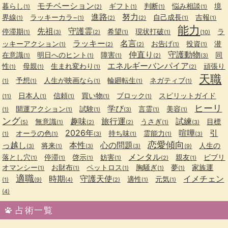
モチベーション
暮らし
ギフト
判断
悩み相談
境
(1)
(2)
(1)
(1)
(1)
進路
努力
界線
ラッキーカラ−
自己成長
吉報
(1)
(1)
(2)
(2)
(1)
(1)
能力
先祖
守護霊
停滞期
希望
現状打破
ラ
(1)
(3)
(2)
(1)
(1)
(10)
ラッキー
名言
ッキーアクション
お告げ
投資
潜
(1)
(2)
(2)
(1)
(1)
仲直り
守護動物
在意識
明日へのヒント
障害
同
(1)
(1)
(1)
(2)
(3)
エネルギーバンパイア
性
母親
生まれ変わり
頑張り
(1)
(1)
(1)
(2)
天職
予想
人生が映画なら
輪廻転生
ネガティブ
(1)
(1)
(1)
(1)
(1)
日本人
信頼
買い物
ブロック
スピリットガイド
(11)
(1)
(1)
(1)
(1)
ヒーリ
学び
開運アクション
試験
言霊
美容
(1)
(1)
(1)
(3)
(1)
(1)
ング
趣味
旅行運
試練
無意識
うさぎ
目標
(5)
(1)
(2)
(2)
(1)
(3)
2026年
喧嘩
引
オーラの色
持ち味
霊能力
(1)
(1)
(3)
(1)
(1)
(3)
恋愛傾向
っ越し
本性
心の問題
将来
人生の
(3)
(1)
(3)
(3)
(9)
メンタル
落とし穴
停滞
啓示
妨害
親友
ビブリ
(1)
(1)
(1)
(1)
(2)
(1)
オマンシー
お財布
ペットロス
胸騒ぎ
夢
家族運
(1)
(1)
(1)
(1)
(1)
適職
時期
守護天使
イメチェン
適性
元気
(1)
(9)
(4)
(2)
(1)
(1)
(4)
占術一覧