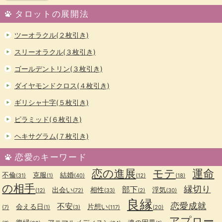
タロットの展開法
ツーオラクル(２枚引き)
スリーオラクル(３枚引き)
ゴールデントリン(３枚引き)
ダイヤモンドクロス(４枚引き)
ギリシャ十字(５枚引き)
ピラミッド(６枚引き)
ヘキサグラム(７枚引き)
恋愛
キーワード
の
恋の進展
モテ
運命
不倫
克服
結婚
(31)
(1)
(40)
(12)
(18)
の相手
縁切り
部下
出会い
相性
浮気
(12)
(72)
(33)
(2)
(30)
良縁
恋愛成就
不安
会える日
片想い
(7)
(1)
(3)
(117)
(20)
アプロー