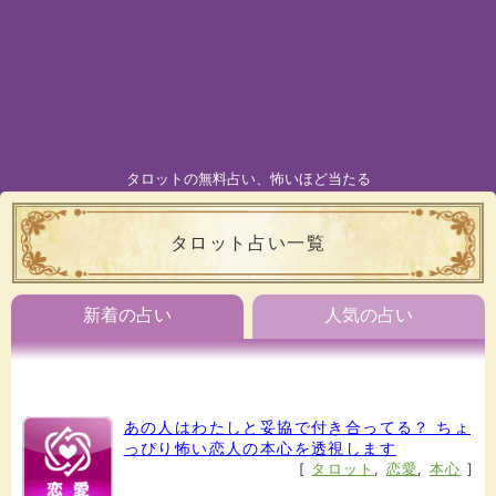
タロットの無料占い、怖いほど当たる
タロット占い一覧
新着の占い
人気の占い
あの人はわたしと妥協で付き合ってる？ ちょ
っぴり怖い恋人の本心を透視します
[
タロット
,
恋愛
,
本心
]