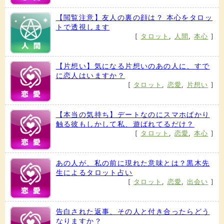
【閲覧注意】友人の裏の顔は？ 本心をタロッ
トで透視します
[
タロット
,
人間
,
本心
]
【片想い】気になる片想いのあの人に、すで
に恋人はいますか？
[
タロット
,
恋愛
,
片想い
]
【本当の気持ち】デートなのにスマホばかり
触る彼もしかして私、遊ばれてるだけ？
[
タロット
,
恋愛
,
本心
]
あの人が、私の前に現れた意味とは？黒木先
生によるタロット占い
[
タロット
,
恋愛
,
出会い
]
告白された返事、その人と付き合ったらどう
なりますか？