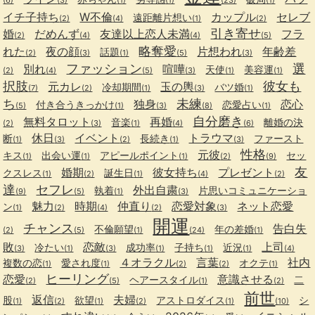
イチ子持ち
W不倫
カップル
セレブ
遠距離片想い
(2)
(4)
(1)
(2)
引き寄せ
婚
だめんず
友達以上恋人未満
フラ
(2)
(4)
(4)
(5)
略奪愛
れた
夜の顔
片想われ
年齢差
話題
(2)
(3)
(1)
(5)
(3)
ファッション
選
別れ
喧嘩
天使
美容運
(2)
(4)
(5)
(3)
(1)
(1)
択肢
彼女も
元カレ
玉の輿
冷却期間
バツ婚
(7)
(2)
(1)
(3)
(1)
ち
未練
独身
恋心
付き合うきっかけ
恋愛占い
(5)
(1)
(3)
(8)
(1)
自分磨き
無料タロット
再婚
音楽
離婚の決
(2)
(3)
(1)
(4)
(6)
休日
イベント
トラウマ
断
長続き
ファースト
(1)
(3)
(2)
(1)
(3)
性格
元彼
キス
出会い運
アピールポイント
セッ
(1)
(1)
(1)
(2)
(9)
友
婚期
彼女持ち
プレゼント
クスレス
誕生日
(1)
(2)
(1)
(4)
(2)
達
セフレ
外出自粛
執着
片思いコミュニケーショ
(9)
(5)
(1)
(3)
魅力
時期
仲直り
恋愛対象
ネット恋愛
ン
(1)
(2)
(4)
(2)
(3)
開運
チャンス
告白失
不倫願望
年の差婚
(2)
(5)
(1)
(24)
(1)
敗
恋敵
上司
冷たい
成功率
子持ち
近況
(3)
(1)
(3)
(1)
(1)
(1)
(4)
４オラクル
言葉
社内
複数の恋
愛され度
オクテ
(1)
(1)
(2)
(2)
(1)
ヒーリング
恋愛
意識させる
ヘアースタイル
二
(2)
(5)
(1)
(2)
前世
返信
夫婦
股
欲望
アストロダイス
シ
(1)
(2)
(1)
(2)
(1)
(10)