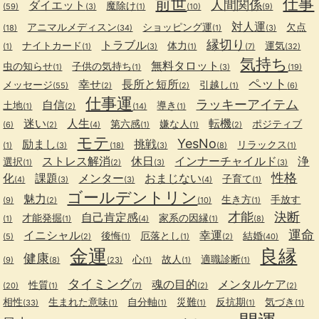
前世
仕事
人間関係
ダイエット
魔除け
(59)
(3)
(1)
(10)
(9)
対人運
アニマルメディスン
ショッピング運
欠点
(18)
(34)
(1)
(3)
縁切り
トラブル
ナイトカード
体力
運気
(1)
(1)
(3)
(1)
(7)
(32)
気持ち
無料タロット
虫の知らせ
子供の気持ち
(1)
(1)
(3)
(19)
ペット
幸せ
長所と短所
メッセージ
引越し
(55)
(2)
(2)
(1)
(6)
仕事運
ラッキーアイテム
自信
土地
導き
(1)
(2)
(14)
(1)
迷い
人生
転機
第六感
嫌な人
ポジティブ
(6)
(2)
(4)
(1)
(1)
(2)
モテ
YesNo
励まし
挑戦
リラックス
(1)
(3)
(18)
(3)
(8)
(1)
ストレス解消
休日
インナーチャイルド
浄
選択
(1)
(2)
(3)
(3)
性格
化
課題
メンター
おまじない
子育て
(4)
(3)
(3)
(4)
(1)
ゴールデントリン
魅力
生き方
手放す
(9)
(2)
(10)
(1)
才能
決断
自己肯定感
才能発掘
家系の因縁
(1)
(1)
(4)
(1)
(8)
運命
イニシャル
幸運
後悔
厄落とし
結婚
(5)
(2)
(1)
(1)
(2)
(40)
金運
良縁
健康
心
故人
適職診断
(9)
(8)
(23)
(1)
(1)
(1)
タイミング
魂の目的
メンタルケア
性質
(20)
(1)
(7)
(2)
(2)
相性
生まれた意味
自分軸
災難
反抗期
気づき
(33)
(1)
(1)
(1)
(1)
(1)