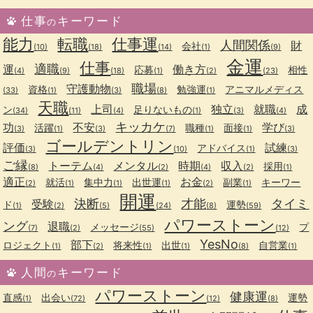
仕事
キーワード
の
能力
転職
仕事運
人間関係
財
会社
(10)
(18)
(14)
(1)
(9)
金運
仕事
適職
運
働き方
応募
相性
(4)
(9)
(18)
(1)
(2)
(23)
職場
守護動物
資格
勉強運
アニマルメディス
(33)
(1)
(3)
(8)
(1)
天職
上司
独立
就職
成
ン
足りないもの
(34)
(11)
(4)
(1)
(3)
(4)
キッカケ
功
不安
学び
活躍
職種
面接
(3)
(1)
(3)
(7)
(1)
(1)
(3)
ゴールデントリン
評価
試練
アドバイス
(3)
(10)
(1)
(3)
ご縁
トーテム
メンタル
時期
収入
採用
(8)
(4)
(2)
(4)
(2)
(1)
適正
お金
就活
集中力
出世運
副業
キーワー
(2)
(1)
(1)
(1)
(2)
(1)
開運
決断
才能
タイミ
受験
ド
運勢
(1)
(2)
(5)
(24)
(8)
(59)
パワーストーン
ング
退職
メッセージ
プ
(7)
(2)
(55)
(12)
YesNo
部下
ロジェクト
将来性
出世
自営業
(1)
(2)
(1)
(1)
(8)
(1)
人間
キーワード
の
パワーストーン
健康運
直感
出会い
運勢
(1)
(72)
(12)
(8)