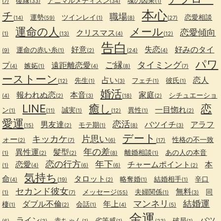
復縁
アニマルメディスン
魂の因果
(7)
(33)
(34)
(1)
本心
チ
職場
運勢
ツインレイ
恋愛相談
(14)
(59)
(1)
(8)
(27)
運命の人
メール
恋愛傾向
クリスマス
(1)
(13)
(4)
(12)
告白
好意
失恋
好みのタイ
運命の赤い糸
(9)
(1)
(2)
(24)
(4)
パワ
ご縁
タイミング
プ
遠距離恋愛
嫉妬
(4)
(1)
(4)
(8)
(7)
ーストーン
占い
恋人
先生
フェチ
彼氏
(12)
(1)
(3)
(1)
(1)
婚活
報われぬ恋
本音
家庭
シチュエーショ
(4)
(2)
(3)
(18)
(2)
LINE
癒し
恋
一目惚れ
ン
誠実
異性
(1)
(11)
(1)
(12)
(1)
(2)
愛運
恋活
男友達
バツイチ
アラフ
モテ期
(15)
(2)
(1)
(8)
(3)
デート
キッカケ
片思い
ォー
性格の不一致
(2)
(7)
(6)
(17)
年の差
異性運
髪型
離婚相談
あの人の本音
(1)
(2)
(2)
(8)
(1)
恋の行方
年下
恋愛
チャームポイント
本
(1)
(4)
(6)
(6)
(2)
気持ち
命
タロット
略奪婚
結婚相手
辛口
(4)
(19)
(2)
(1)
(1)
セカンド彼女
無料
メッセージ
夫婦関係
同
(1)
(7)
(55)
(1)
(3)
マンネリ
結婚運
ダブル不倫
年上
棲
会話
(1)
(2)
(1)
(4)
(5)
金運
ライン
バツ
赤ちゃん
劣等感
破局
(6)
(3)
(1)
(1)
(23)
(1)