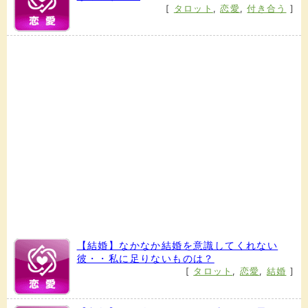
[
タロット
,
恋愛
,
付き合う
]
【結婚】なかなか結婚を意識してくれない
彼・・私に足りないものは？
[
タロット
,
恋愛
,
結婚
]