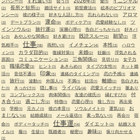
すれ違い
2026年
イニシャル
ンパシー
会う
愛
(1)
(3)
(1)
(3)
(1)
長所と短所
婚活サイト
前世療法
絵本のビブリオマ
(2)
(2)
(1)
(1)
アロマ
ンシー
彼の様子
好きな人話し方
忘れられない
(1)
(1)
(1)
(1)
運命
ツ
デートプラン
ボディケア
恋愛経験なし
(3)
(1)
(9)
(1)
(1)
インソウル
旅行運
深層心理
告白どっちから
好きバ
(2)
(2)
(1)
(1)
既読スルー
願望
レ
あやふやな関係
好き避け
浮
(1)
(1)
(1)
(2)
(2)
仕事
イメチェン
本性
気相手
両想い
ハロウ
(1)
(18)
(1)
(4)
(3)
カラダ目的
未婚
ィン
復縁対策
妊娠
浮気される
(1)
(2)
(1)
(2)
(1)
コミュニケーション
三角関係
原因
見切り
女子力
(1)
(2)
(2)
(1)
職場恋愛
ヒント
あきらめ
タイプの女性
ネット婚
(1)
(3)
(1)
(1)
(1)
印象
活
音信不通
連絡のタイミング
恋の予感
連絡
(1)
(1)
(5)
(1)
(1)
旅行
離婚
波動
外国人
不満
妊活
告白され
(1)
(3)
(1)
(1)
(1)
(1)
(2)
ライバル
た
きっかけ
隠し事
恋愛スイッチ
脈あり
(1)
(1)
(1)
(4)
(1)
付
コンプレックス
肉体関係
友達の彼氏
縁むすび
(1)
(1)
(1)
(1)
(1)
き合う
過ごし方
特徴
恋愛心理
接し方
再出発
(2)
(2)
(1)
(1)
(1)
お
学校
元カノ
彼の本音
ソウルメイト
運気
(1)
(1)
(1)
(1)
(1)
(32)
まじない
結婚成就
メール返信
素っ気ない
再会
宿
(4)
(1)
(1)
(1)
(1)
仕事運
ダイエット
命
ボディータッチ
結婚スタ
(1)
(1)
(14)
(3)
趣味
イル
服
生徒
既婚者
秘密
振り向かせる
(1)
(1)
(1)
(1)
(1)
(2)
(1)