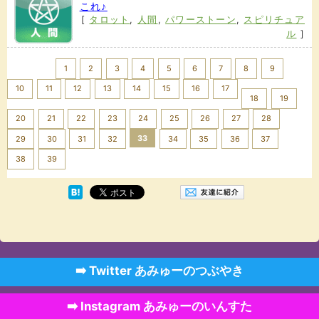
これ♪
[
タロット
,
人間
,
パワーストーン
,
スピリチュア
ル
]
<< Prev
1
2
3
4
5
6
7
8
9
10
11
12
13
14
15
16
17
18
19
20
21
22
23
24
25
26
27
28
33
29
30
31
32
34
35
36
37
Next >>
38
39
➡️ Twitter あみゅーのつぶやき
➡️ Instagram あみゅーのいんすた