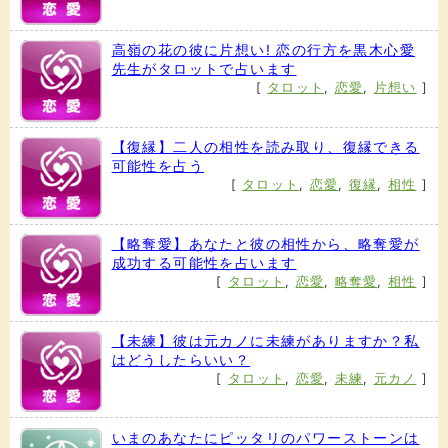
高嶺の花の彼に片想い! 恋の行方を黒木心愛
先生がタロットで占います
[
タロット
,
恋愛
,
片想い
]
【復縁】二人の相性を読み取り、復縁できる
可能性を占う
[
タロット
,
恋愛
,
復縁
,
相性
]
【略奪愛】あなたと彼の相性から、略奪愛が
成功する可能性を占います
[
タロット
,
恋愛
,
略奪愛
,
相性
]
【未練】彼は元カノに未練がありますか？私
はどうしたらいい？
[
タロット
,
恋愛
,
未練
,
元カノ
]
いまのあなたにピッタリのパワーストーンは