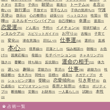
願望
トーテム
名言
さぎ
言霊
子供
親友
(1)
(1)
(1)
(2)
(1)
(4)
(2)
旅行運
守護
救い
手放す
苦手な人
子供の気持ち
(1)
(2)
(1)
(1)
(1)
天使
喧
啓示
心の整理
頑張り
ペットロス
性質
(2)
(1)
(1)
(1)
(1)
(1)
嘩
エネルギーバンパイア
幸運
自己理解
退屈
(3)
(2)
(1)
(2)
(1)
恋愛運
イメチェン
メ
どん底
予想
現状打破
(15)
(1)
(1)
(4)
(1)
ンタルケア
お守り
スピリットガイド
吉報
子育て
(2)
(1)
(2)
(1)
仕事運
変化
潜在意識
厄払い
選択
直感
(1)
(2)
(1)
(1)
(14)
(1)
本心
境界線
厄落とし
悩み相談
朗報
お告
(1)
(27)
(1)
(1)
(1)
(1)
モチベーション
げ
因果応報
母親
チャネリング
(1)
(1)
(1)
(2)
(1)
運命の相手
強さ
憂鬱
持ち味
反抗期
体力
(1)
(1)
(1)
(1)
(12)
仕事
迷い
趣味
霊能力
育児
超能力
性
(1)
(2)
(2)
(1)
(1)
(18)
(1)
格診断
生き方
同性
目標
成長
ネガティブ
犬
(1)
(1)
(1)
(1)
(1)
(1)
恋愛傾向
引き寄せ
受験
ショッピング運
自
(1)
(1)
(2)
(9)
(5)
長所と短所
己成長
ビブリオマンシー
今世
ポジティ
(1)
(1)
(2)
(1)
本性
ブ
断捨離
災難
お財布
一人暮らし
試験
(1)
(1)
(1)
(1)
(1)
(1)
(3)
占術一覧