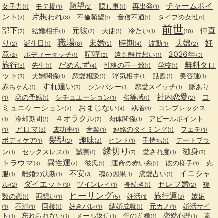
願望
チャームポイ
女子力
モテ期
隠し事
再出発
(1)
(1)
(2)
(1)
(1)
ント
片想われ
不倫願望
音信不通
タイプの女性
(2)
(3)
(1)
(1)
(1)
前世
部下
元彼
仲直
結婚相手
天使
冷たい
(2)
(1)
(2)
(1)
(1)
(10)
職場
り
未婚
時期
夫婦
好
誕生日
波動
(2)
(1)
(8)
(2)
(4)
(1)
(2)
意
喧嘩
2026年
ボディータッチ
遠距離片想い
(2)
(1)
(3)
(1)
(3)
旅行
だめんず
無料タロ
先生
性格の不一致
学校
(3)
(1)
(4)
(1)
(1)
ット
夫婦関係
恋愛相談
浮気相手
話題
美容運
(3)
(1)
(1)
(1)
(1)
(1)
すれ違い
赤ちゃん
シンパシー
恋愛スイッチ
脈あり
(1)
(3)
(1)
(1)
社内恋愛
コ
恋の予感
シチュエーション
劣等感
(1)
(1)
(1)
(1)
(2)
ミュニケーション
おまじない
執着
コンプレックス
(2)
(4)
(1)
４オラクル
冷却期間
肉体関係
アピールポイント
(1)
(1)
(2)
(1)
アロマ
成功率
音楽
連絡のタイミング
フェチ
(1)
(3)
(1)
(1)
(1)
(1)
髪型
趣味
ボディケア
ヒント
子持ち
デートプラ
(1)
(2)
(2)
(1)
(1)
縁切り
独身
ン
セックスレス
誠実
愛され度
(1)
(1)
(1)
(7)
(1)
(3)
トラウマ
異性運
彼氏
運命の赤い糸
彼の様子
克
(3)
(2)
(1)
(1)
(1)
不安
イニシャ
服
離婚の決断
魂の因果
恋愛占い
(1)
(1)
(3)
(1)
(1)
ル
ダイエット
セレブ婚
ツインレイ
長続き
複
(2)
(3)
(1)
(1)
(2)
ヒーリング
旅行運
数の恋
両想い
妊活
嫉妬
(1)
(1)
(5)
(1)
(2)
不満
同棲
好きバレ
結婚成就
元カノ
婚活サイ
(1)
(1)
(1)
(1)
(1)
(1)
ト
忘れられない
メール返信
年の差婚
恋愛心理
素
(1)
(1)
(1)
(1)
(1)