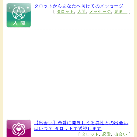
タロットからあなたへ向けてのメッセージ
[
タロット
,
人間
,
メッセージ
,
励まし
]
【出会い】恋愛に発展しうる異性との出会い
はいつ？ タロットで透視します
[
タロット
,
恋愛
,
出会い
]