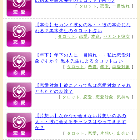
の結末を黒木先生のタロットで占う♪
[
タロット
,
恋愛
,
一目惚れ
]
【本命】セカンド彼女の私・・彼の本命にな
れる？黒木先生のタロット占い
[
タロット
,
恋愛
,
本命
,
セカンド彼女
]
【年下】年下の人に一目惚れ・・私は恋愛対
象ですか？ 黒木先生によるタロット占い
[
タロット
,
恋愛
,
年下
,
恋愛対象
]
【恋愛対象】彼にとって私は恋愛対象？それ
ともただの友達？
[
タロット
,
恋愛
,
恋愛対象
,
気持ち
]
【片想い】なかなか会えない片想いのあの
人・・彼に会えるチャンスはやってきます
か？
[
タロット
,
恋愛
,
片想い
,
出会い
]