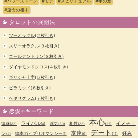
#パワーストーン
#モテ
#スピリチュアル
#年の差
#運命の相手
タロットの展開法
ツーオラクル(２枚引き)
スリーオラクル(３枚引き)
ゴールデントリン(３枚引き)
ダイヤモンドクロス(４枚引き)
ギリシャ十字(５枚引き)
ピラミッド(６枚引き)
ヘキサグラム(７枚引き)
恋愛
キーワード
の
本心
ライバル
イメチェ
復縁
浮気
相性
(33)
(4)
(30)
(33)
(27)
デート
友達
ン
好み
絵本のビブリオマンシー
(4)
(1)
(9)
(17)