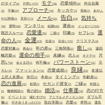
モテ
恋愛傾向
のタイプ
外出自粛
片想い
(4)
(117)
(18)
(9)
アプローチ
キッカケ
不倫
宿命
あやふ
(3)
(31)
(14)
(7)
(1)
告白
メール
気持ち
やな関係
見切り
(1)
(1)
(12)
(24)
マンネリ
運命
運勢
結婚
メッセージ
(19)
(59)
(5)
(40)
(9)
(55)
恋愛運
運
印象
セフレ
既読スルー
二股
(2)
(15)
(1)
(5)
(5)
金運
命の人
クリスマス
生徒
出会い
(13)
(23)
(1)
(72)
(4)
癒し
年の差
恋愛対象
三角関係
遠距
再会
(3)
(1)
(8)
(2)
(12)
運命の相手
未練
片
離恋愛
恋人
オクテ
(4)
(12)
(8)
(4)
(1)
パワーストーン
思い
W不倫
元
会える日
(6)
(1)
(4)
(12)
良縁
ファッション
恋愛成就
カレ
友達以
(2)
(5)
(7)
(20)
タイミング
上恋人未満
休日
本命
年齢差
(4)
(3)
(4)
(7)
(2)
恋の進展
セカンド彼女
ご縁
欲望
外国人
(12)
(1)
(7)
(8)
婚活
仕事運
恋の行方
夜の顔
離婚相談
(1)
(1)
(3)
(18)
(14)
イベント
ダブル不
縁むすび
アニマルメディスン
(6)
(2)
(1)
(34)
倫
告白失敗
恋愛
本性
付き合うきっかけ
運気
(2)
(1)
(3)
(4)
(3)