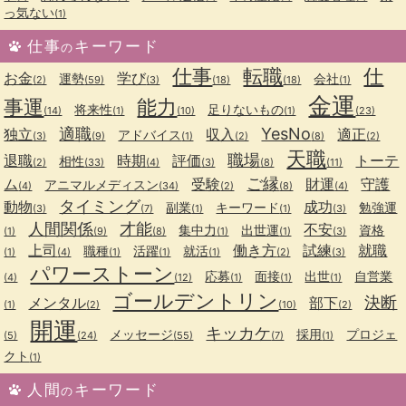
っ気ない
(1)
仕事
キーワード
の
仕事
転職
仕
お金
学び
運勢
会社
(2)
(59)
(3)
(18)
(18)
(1)
金運
事運
能力
将来性
足りないもの
(14)
(1)
(10)
(1)
(23)
適職
YesNo
独立
収入
適正
アドバイス
(3)
(9)
(1)
(2)
(8)
(2)
天職
職場
退職
時期
評価
トーテ
相性
(2)
(33)
(4)
(3)
(8)
(11)
ご縁
ム
受験
財運
守護
アニマルメディスン
(4)
(34)
(2)
(8)
(4)
タイミング
動物
成功
副業
キーワード
勉強運
(3)
(7)
(1)
(1)
(3)
人間関係
才能
不安
集中力
出世運
資格
(1)
(9)
(8)
(1)
(1)
(3)
上司
働き方
試練
就職
職種
活躍
就活
(1)
(4)
(1)
(1)
(1)
(2)
(3)
パワーストーン
応募
面接
出世
自営業
(4)
(12)
(1)
(1)
(1)
ゴールデントリン
決断
メンタル
部下
(1)
(2)
(10)
(2)
開運
キッカケ
メッセージ
採用
プロジェ
(5)
(24)
(55)
(7)
(1)
クト
(1)
人間
キーワード
の