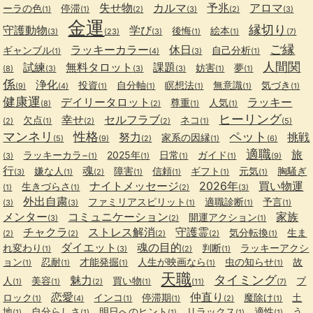
失せ物
カルマ
予兆
アロマ
ーラの色
停滞
(1)
(1)
(2)
(3)
(2)
(3)
金運
縁切り
守護動物
学び
後悔
絵本
(3)
(23)
(3)
(1)
(1)
(7)
ご縁
ラッキーカラー
休日
ギャンブル
自己分析
(1)
(4)
(3)
(1)
人間関
試練
無料タロット
課題
妨害
夢
(8)
(3)
(3)
(3)
(1)
(1)
係
浄化
投資
自分軸
瞑想法
無意識
気づき
(9)
(4)
(1)
(1)
(1)
(1)
(1)
健康運
デイリータロット
ラッキー
尊重
人気
(8)
(2)
(1)
(1)
ヒーリング
幸せ
セルフラブ
欠点
ネコ
(2)
(1)
(2)
(2)
(1)
(5)
マンネリ
性格
ペット
努力
挑戦
家系の因縁
(5)
(9)
(2)
(1)
(6)
適職
旅
ラッキーカラ−
2025年
日常
ガイド
(3)
(1)
(1)
(1)
(1)
(9)
行
魂
嫌な人
障害
信頼
ギフト
元気
胸騒ぎ
(3)
(1)
(2)
(1)
(1)
(1)
(1)
ナイトメッセージ
2026年
買い物運
生きづらさ
(1)
(1)
(2)
(3)
外出自粛
ファミリアスピリット
適職診断
予言
(3)
(3)
(1)
(1)
(1)
メンター
コミュニケーション
家族
開運アクション
(3)
(2)
(1)
チャクラ
ストレス解消
守護霊
気分転換
生ま
(2)
(2)
(2)
(2)
(1)
ダイエット
魂の目的
れ変わり
判断
ラッキーアクシ
(1)
(3)
(2)
(1)
ョン
忍耐
才能発掘
人生が映画なら
虫の知らせ
故
(1)
(1)
(1)
(1)
(1)
天職
タイミング
魅力
人
美容
買い物
ブ
(1)
(1)
(2)
(1)
(11)
(7)
恋愛
仲直り
ロック
インコ
停滞期
魔除け
土
(1)
(4)
(1)
(1)
(2)
(1)
地
自分らしさ
明日へのヒント
リラックス
適性
う
(1)
(1)
(1)
(1)
(1)