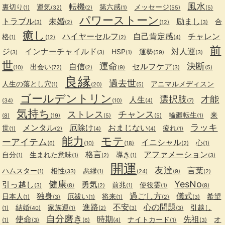
風水
転機
裏切り
運気
第六感
メッセージ
(1)
(32)
(2)
(1)
(55)
(5)
パワーストーン
トラブル
未婚
励まし
合
(3)
(2)
(12)
(3)
癒し
ハイヤーセルフ
自己肯定感
チャレン
格
(1)
(12)
(2)
(4)
前
ジ
インナーチャイルド
対人運
HSP
運勢
(3)
(3)
(1)
(59)
(3)
世
運命
決断
自信
セルフケア
出会い
(10)
(72)
(2)
(9)
(3)
(5)
良縁
過去世
人生の落とし穴
アニマルメディスン
(1)
(20)
(5)
ゴールデントリン
選択肢
才能
人生
(34)
(10)
(4)
(7)
気持ち
ストレス
チャンス
輪廻転生
来
(8)
(19)
(5)
(5)
(1)
ラッキ
メンタル
厄除け
おまじない
世
疲れ
(1)
(2)
(4)
(4)
(1)
能力
モテ
ーアイテム
イニシャル
心
(6)
(10)
(18)
(2)
(1)
格言
アファメーション
自分
生まれた意味
導き
(1)
(1)
(2)
(1)
(3)
開運
友達
言葉
ハムスター
相性
悪縁
(1)
(33)
(1)
(24)
(9)
(2)
健康
YesNo
引っ越し
勇気
前兆
使役霊
(3)
(8)
(2)
(1)
(1)
(8)
独身
過ごし方
儀式
日本人
厄祓い
将来
希望
(1)
(3)
(1)
(1)
(2)
(3)
進路
不安
心の問題
結婚
家族運
引越し
(1)
(40)
(1)
(2)
(3)
(3)
自分磨き
使命
時期
先祖
ナイトカード
オ
(1)
(3)
(6)
(4)
(1)
(3)