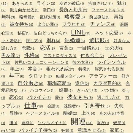
ライン
魅力
あきらめ
友達の彼氏
告白された
(32)
(1)
(3)
(1)
(1)
長所と短所
振り向かせる
辛口
ファーストキス
(2)
(1)
(1)
(2)
(1)
略奪愛
無料
再婚
略奪婚
復縁対策
前世療法
(3)
(1)
(1)
(5)
(1)
チャンス
彼女持ち
フラれた
出会い運
深層
(4)
(4)
(1)
(2)
(5)
LINE
ネット恋愛
心理
秘密
告白どっちから
ネ
(1)
(1)
(1)
(11)
(2)
結婚運
選択肢
別れ
ット婚活
接し方
好きな人
(1)
(1)
(4)
(6)
(7)
恋活
恋敵
言葉
一目惚れ
玉の輿
話し方
(1)
(3)
(8)
(2)
(2)
(3)
性格
男友達
付き合う
プレゼン
アストロダイス
(2)
(9)
(1)
(2)
ト
ツインソウル
片思いコミュニケーション
彼の本音
(2)
(1)
(1)
年上
本音
報われぬ恋
特徴
浮気される原因
(2)
(4)
(3)
(2)
(1)
年下
タロット
アラフォー
結婚スタイル
好き
(1)
(6)
(2)
(1)
(2)
自分磨き
職場恋愛
返信
カラダ目的
避け
恋
(1)
(6)
(3)
(2)
(2)
婚期
愛経験なし
ハロウィン
きっかけ
バツ婚
会う
(1)
(1)
(2)
(1)
(1)
彼女もち
恋心
バツイチ
過ごし方
カ
愛
(1)
(2)
(3)
(1)
(5)
(2)
仕事
引き寄せ
ップル
失恋
会話
既婚者
(2)
(18)
(1)
(1)
(5)
離婚
上司
異性
ヘアースタイル
あの人の本音
(4)
(1)
(1)
(2)
(4)
開運
服
連絡
ソウルメイト
近況
破局
(1)
(1)
(1)
(1)
(24)
(1)
(1)
占い
バツイチ子持ち
意識させる
家庭
妊娠
(3)
(2)
(1)
(2)
(2)