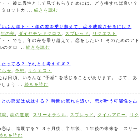
す・・ 彼に異性として見てもらうためには、どう接すれば良い？
ロットカ ...
続きを読む
ずいぶん年下・・年の差を乗り越えて、恋を成就させるには？
,
年の差
,
ダイヤモンドクロス
,
スプレッド
,
リクエスト
・・ でも、年の差を乗り越えて、恋をしたい！ そのためのアド
のタロ ...
続きを読む
たってる？ それとも考えすぎ？
知らせ
,
予想
,
リクエスト
ちは日頃、いろんな ”予感” を感じることがあります。 さて、あ
ょう ...
続きを読む
レとの恋愛は成就する？ 時間の流れを追い、恋が叶う可能性を占
成就
,
恋の進展
,
スリーオラクル
,
スプレッド
,
タイムアロー
,
リク
の恋は、進展する？ ３ヶ月後、半年後、１年後の未来を、スリー
続きを読む