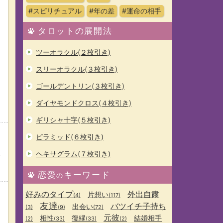
#スピリチュアル
#年の差
#運命の相手
タロットの展開法
ツーオラクル(２枚引き)
スリーオラクル(３枚引き)
ゴールデントリン(３枚引き)
ダイヤモンドクロス(４枚引き)
ギリシャ十字(５枚引き)
ピラミッド(６枚引き)
ヘキサグラム(７枚引き)
金
恋愛
キーワード
の
好みのタイプ
外出自粛
片想い
(4)
(117)
友達
バツイチ子持ち
出会い
(3)
(9)
(72)
元彼
相性
復縁
結婚相手
(2)
(33)
(33)
(2)