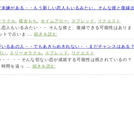
だ未練がある・・もう新しい恋人もいるみたい。そんな彼と復縁
オラクル
,
彼女もち
,
タイムアロー
,
スプレッド
,
リクエスト
に恋人もいるみたい・・ そんな彼と、復縁できる可能性はありま
トで占いま ...
続きを読む
がいるあの人・・でもあきらめきれない・・まだチャンスはある
想い
,
スリーオラクル
,
スプレッド
,
リクエスト
い・・ ・・そんな切ない恋が成就する可能性は残されているの？
間を追っ ...
続きを読む