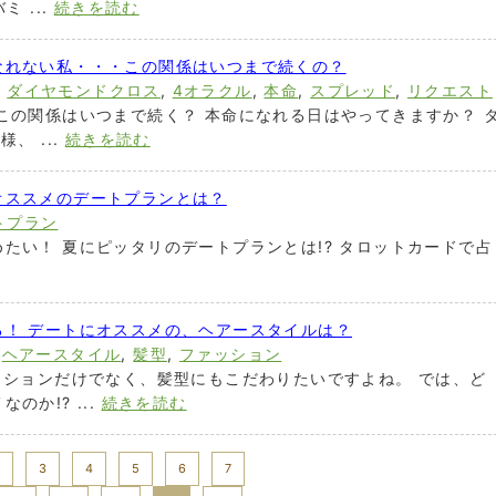
 ...
続きを読む
なれない私・・・この関係はいつまで続くの？
,
ダイヤモンドクロス
,
4オラクル
,
本命
,
スプレッド
,
リクエスト
この関係はいつまで続く？ 本命になれる日はやってきますか？ 
、 ...
続きを読む
オススメのデートプランとは？
トプラン
たい！ 夏にピッタリのデートプランとは!? タロットカードで占
る！ デートにオススメの、ヘアースタイルは？
,
ヘアースタイル
,
髪型
,
ファッション
ッションだけでなく、髪型にもこだわりたいですよね。 では、ど
か!? ...
続きを読む
3
4
5
6
7