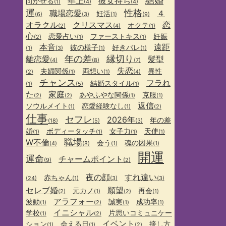
結婚
年上
彼女持ち
向かせる
(1)
(4)
(4)
運
性格
職場恋愛
４
妊活
(6)
(3)
(1)
(9)
オラクル
クリスマス
恋
オクテ
(2)
(4)
(1)
心
恋愛占い
ファーストキス
妊娠
(2)
(1)
(1)
本音
遠距
彼の様子
好きバレ
(1)
(3)
(1)
(1)
年の差
縁切り
離恋愛
髪型
(4)
(8)
(7)
失恋
夫婦関係
両想い
異性
(2)
(1)
(1)
(4)
チャンス
フラれ
結婚スタイル
(1)
(5)
(1)
た
家庭
あやふやな関係
克服
(2)
(2)
(1)
(1)
返信
ソウルメイト
恋愛経験なし
(1)
(1)
(2)
仕事
セフレ
2026年
年の差
(18)
(5)
(3)
婚
ボディータッチ
女子力
天使
(1)
(1)
(1)
(1)
職場
W不倫
会う
魂の因果
(4)
(8)
(1)
(1)
開運
運命
チャームポイント
(9)
(2)
夜の顔
すれ違い
赤ちゃん
(24)
(1)
(3)
(3)
セレブ婚
願望
元カノ
再会
(2)
(1)
(2)
(1)
アラフォー
波動
誠実
成功率
(1)
(2)
(1)
(1)
イニシャル
学校
片思いコミュニケー
(1)
(2)
イベント
ション
会える日
接し方
(1)
(1)
(2)