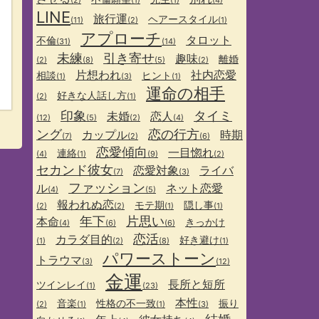
(2)
(1)
(1)
(4)
LINE
旅行運
ヘアースタイル
(11)
(2)
(1)
アプローチ
タロット
不倫
(31)
(14)
未練
引き寄せ
趣味
離婚
(2)
(8)
(5)
(2)
片想われ
社内恋愛
相談
ヒント
(1)
(3)
(1)
運命の相手
好きな人話し方
(2)
(1)
印象
タイミ
未婚
恋人
(12)
(5)
(2)
(4)
ング
恋の行方
カップル
時期
(7)
(2)
(6)
恋愛傾向
一目惚れ
連絡
(4)
(1)
(9)
(2)
セカンド彼女
恋愛対象
ライバ
(7)
(3)
ファッション
ル
ネット恋愛
(4)
(5)
報われぬ恋
モテ期
隠し事
(2)
(2)
(1)
(1)
年下
片思い
本命
きっかけ
(4)
(6)
(6)
恋活
カラダ目的
好き避け
(1)
(2)
(8)
(1)
パワーストーン
トラウマ
(3)
(12)
金運
長所と短所
ツインレイ
(1)
(23)
本性
音楽
性格の不一致
振り
(2)
(1)
(1)
(3)