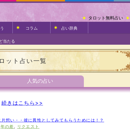
タロット無料占い
う
コラム
占い辞典
ど当たる
ロット占い一覧
人気の占い
続きはこちら>>
に片想い・・彼に異性としてみてもらうためには！？
,
年の差
,
リクエスト