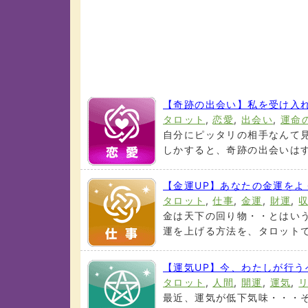
【奇跡の出会い】私を受け入
タロット
,
恋愛
,
出会い
,
運命
自分にピッタリの相手なんて見
しかすると、奇跡の出会いはすぐ
【金運UP】あなたの金運を
タロット
,
仕事
,
金運
,
財運
,
金は天下の回り物・・とはいう
運を上げる方法を、タロットで占
【運気UP】今、わたしが行
タロット
,
人間
,
開運
,
運気
,
最近、運気が低下気味・・・そ