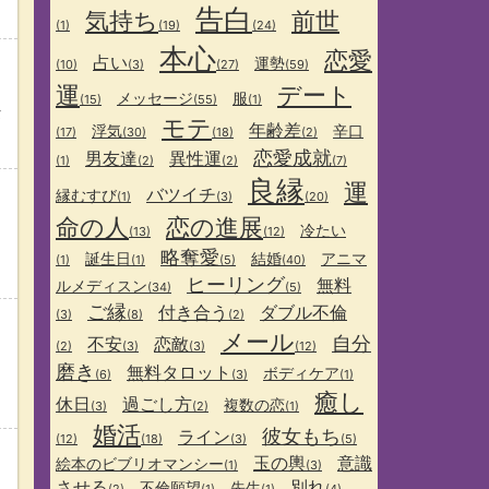
告白
気持ち
前世
(1)
(19)
(24)
本心
恋愛
占い
運勢
(10)
(3)
(27)
(59)
運
デート
メッセージ
服
(15)
(55)
(1)
タ
モテ
年齢差
浮気
辛口
(17)
(30)
(18)
(2)
恋愛成就
男友達
異性運
(1)
(2)
(2)
(7)
良縁
運
バツイチ
縁むすび
(1)
(3)
(20)
命の人
恋の進展
冷たい
(13)
(12)
略奪愛
誕生日
結婚
アニマ
(1)
(1)
(5)
(40)
ヒーリング
無料
ルメディスン
(34)
(5)
ご縁
付き合う
ダブル不倫
(3)
(8)
(2)
メール
自分
不安
恋敵
(2)
(3)
(3)
(12)
磨き
無料タロット
ボディケア
(6)
(3)
(1)
癒し
休日
過ごし方
複数の恋
(3)
(2)
(1)
婚活
彼女もち
ライン
(12)
(18)
(3)
(5)
玉の輿
意識
絵本のビブリオマンシー
(1)
(3)
させる
別れ
不倫願望
先生