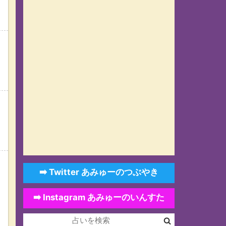
➡️ Twitter あみゅーのつぶやき
➡️ Instagram あみゅーのいんすた