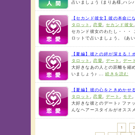
占いましょう (まりあ様,ハシバミ
【セカンド彼女】彼の本命に
タロット
,
恋愛
,
セカンド彼女
セカンド彼女のわたし・・・ 
ロットで占いましょう。 (あい様
【夏編】彼との絆が深まる！
タロット
,
恋愛
,
デート
,
デー
大好きなあの人との距離を縮め
いましょう♪ ...
続きを読む
【夏編】彼の心をときめかせ
タロット
,
恋愛
,
デート
,
モテ
大好きな彼とのデート♪ ファ
んなヘアースタイルがオススメなの
<< Prev
1
2