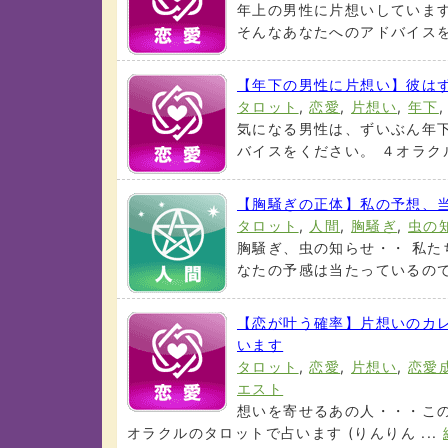
年上の男性に片想いしていま
そんなあなたへのアドバイスをタ
【年下の男性に片想い】彼は
タロット
,
恋愛
,
片想い
,
年下
気になる男性は、ずいぶん年下
バイスをください。 ４オラクル
【胸騒ぎの正体】私の予想、当
タロット
,
人間
,
胸騒ぎ
,
虫の
胸騒ぎ、虫の知らせ・・ 私た
なたの予感は当たっているのでし
【恋が叶う確率】片想いのカ
います
タロット
,
恋愛
,
片想い
,
恋愛
エスト
想いを寄せるあの人・・・こ
オラクルのタロットで占います (りんりん ...