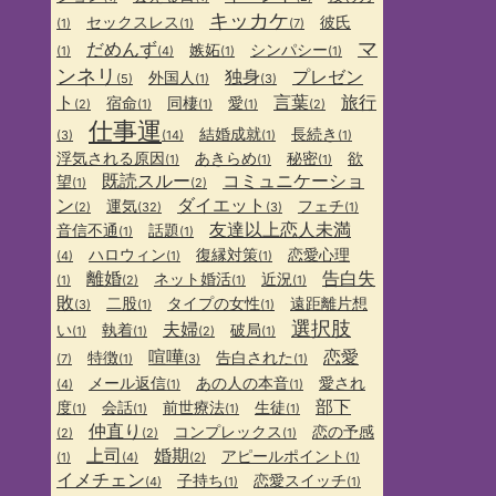
キッカケ
セックスレス
彼氏
(1)
(1)
(7)
マ
だめんず
嫉妬
シンパシー
(1)
(4)
(1)
(1)
ンネリ
独身
プレゼン
外国人
(5)
(1)
(3)
ト
言葉
旅行
宿命
同棲
愛
(2)
(1)
(1)
(1)
(2)
仕事運
結婚成就
長続き
(3)
(14)
(1)
(1)
浮気される原因
あきらめ
秘密
欲
(1)
(1)
(1)
既読スルー
コミュニケーショ
望
(1)
(2)
ン
ダイエット
運気
フェチ
(2)
(32)
(3)
(1)
友達以上恋人未満
音信不通
話題
(1)
(1)
ハロウィン
復縁対策
恋愛心理
(4)
(1)
(1)
離婚
告白失
ネット婚活
近況
(1)
(2)
(1)
(1)
敗
二股
タイプの女性
遠距離片想
(3)
(1)
(1)
選択肢
夫婦
い
執着
破局
(1)
(1)
(2)
(1)
喧嘩
恋愛
特徴
告白された
(7)
(1)
(3)
(1)
メール返信
あの人の本音
愛され
(4)
(1)
(1)
部下
度
会話
前世療法
生徒
(1)
(1)
(1)
(1)
仲直り
コンプレックス
恋の予感
(2)
(2)
(1)
上司
婚期
アピールポイント
(1)
(4)
(2)
(1)
イメチェン
子持ち
恋愛スイッチ
(4)
(1)
(1)