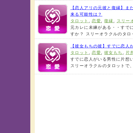
【恋人アリの元彼と復縁】ま
来る可能性は？
タロット
,
恋愛
,
復縁
,
スリー
元カレに未練がある・・すで
すか？ スリーオラクルのタロッ
【彼女もちの彼】すでに恋人
タロット
,
恋愛
,
彼女もち
,
片
すでに恋人がいる男性に片想
スリーオラクルのタロットで、時