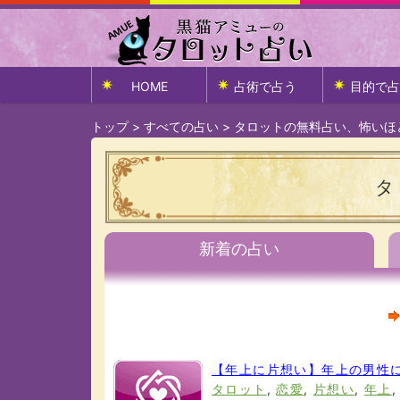
HOME
占術で占う
目的で占
トップ
>
すべての占い
>
タロットの無料占い、怖いほ
タ
新着の占い
【年上に片想い】年上の男性
タロット
,
恋愛
,
片想い
,
年上