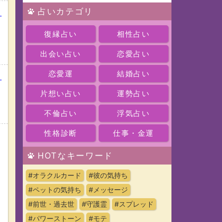
占いカテゴリ
出
復縁占い
相性占い
出会い占い
恋愛占い
恋愛運
結婚占い
？
片想い占い
運勢占い
不倫占い
浮気占い
性格診断
仕事・金運
HOTなキーワード
#オラクルカード
#彼の気持ち
#ペットの気持ち
#メッセージ
#前世・過去世
#守護霊
#スプレッド
#パワーストーン
#モテ