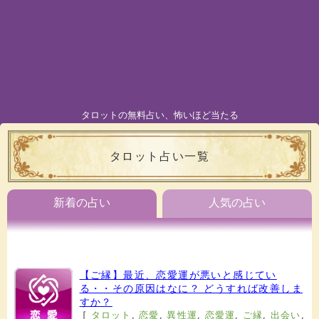
タロットの無料占い、怖いほど当たる
タロット占い一覧
新着の占い
人気の占い
【ご縁】最近、恋愛運が悪いと感じてい
る・・その原因はなに？ どうすれば改善しま
すか？
[
タロット
,
恋愛
,
異性運
,
恋愛運
,
ご縁
,
出会い
,