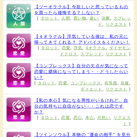
【ツーオラクル】今欲しいと思っているもの
を買ったら後悔する？しない？
[
タロット
,
人間
,
買い物
,
迷い
,
決断
,
スプレッ
ド
,
リクエスト
]
【４オラクル】浮気している彼は、私の元に
帰ってきてくれる？ アドバイスをください！
[
タロット
,
恋愛
,
浮気
,
4オラクル
,
ダイヤモン
ドクロス
,
スプレッド
,
リクエスト
]
【コンプレックス】自分の欠点が気になって
恋愛に臆病になってしまう・・どうしたらい
い？
[
タロット
,
恋愛
,
コンプレックス
,
劣等感
,
克服
,
ダイエット
,
リクエスト
]
【私の本心】気になる男性がいるけれど、自
分の気持ちに自信がない・・これは恋です
か？
[
タロット
,
恋愛
,
恋心
,
本心
,
片想い
,
リクエス
ト
]
【ツインソウル】本物の ”運命の相手” を見分