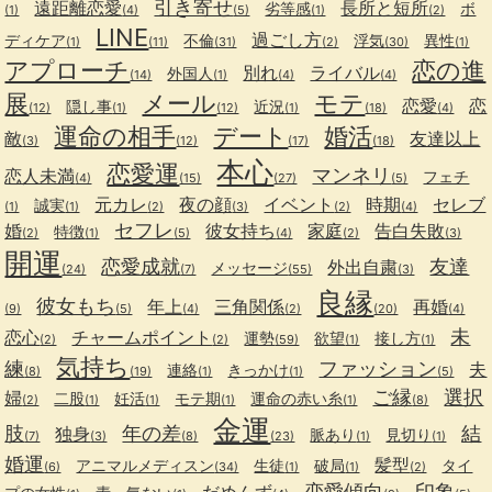
引き寄せ
遠距離恋愛
長所と短所
劣等感
ボ
(1)
(4)
(5)
(1)
(2)
LINE
過ごし方
ディケア
不倫
浮気
異性
(1)
(11)
(31)
(2)
(30)
(1)
アプローチ
恋の進
別れ
ライバル
外国人
(14)
(1)
(4)
(4)
展
メール
モテ
恋愛
恋
隠し事
近況
(12)
(1)
(12)
(1)
(18)
(4)
運命の相手
デート
婚活
敵
友達以上
(3)
(12)
(17)
(18)
本心
恋愛運
マンネリ
恋人未満
フェチ
(4)
(15)
(27)
(5)
元カレ
夜の顔
イベント
時期
セレブ
誠実
(1)
(1)
(2)
(3)
(2)
(4)
セフレ
婚
彼女持ち
家庭
告白失敗
特徴
(2)
(1)
(5)
(4)
(2)
(3)
開運
恋愛成就
友達
外出自粛
メッセージ
(24)
(7)
(55)
(3)
良縁
彼女もち
年上
三角関係
再婚
(9)
(5)
(4)
(2)
(20)
(4)
未
恋心
チャームポイント
運勢
欲望
接し方
(2)
(2)
(59)
(1)
(1)
気持ち
練
ファッション
夫
連絡
きっかけ
(8)
(19)
(1)
(1)
(5)
ご縁
選択
婦
二股
妊活
モテ期
運命の赤い糸
(2)
(1)
(1)
(1)
(1)
(8)
金運
肢
年の差
結
独身
脈あり
見切り
(7)
(3)
(8)
(23)
(1)
(1)
婚運
髪型
アニマルメディスン
生徒
破局
タイ
(6)
(34)
(1)
(1)
(2)
恋愛傾向
印象