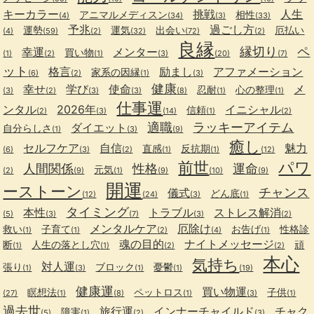
キーカラー
挑戦
人生
アニマルメディスン
相性
(4)
(34)
(3)
(33)
予兆
過ごし方
運勢
運気
出会い
厄払い
(4)
(59)
(2)
(32)
(72)
(2)
良縁
縁切り
ペ
幸運
メンター
買い物
(1)
(2)
(1)
(3)
(20)
(7)
ット
格言
励まし
アファメーション
家系の因縁
(6)
(2)
(1)
(3)
健康
幸せ
学び
使命
メ
忍耐
心の整理
(3)
(2)
(3)
(3)
(8)
(1)
(1)
仕事運
ンタル
2026年
イニシャル
信頼
(2)
(3)
(14)
(1)
(2)
適職
ラッキーアイテム
ダイエット
自分らしさ
(1)
(3)
(9)
癒し
セルフケア
自信
魅力
直感
反抗期
(6)
(3)
(2)
(1)
(1)
(12)
前世
パワ
人間関係
性格
運命
元気
(2)
(9)
(1)
(9)
(10)
(9)
開運
ーストーン
チャンス
儀式
どん底
(12)
(24)
(3)
(1)
タイミング
本性
トラブル
ストレス解消
(5)
(3)
(7)
(3)
(2)
メンタルケア
厄除け
救い
子育て
お告げ
性格診
(1)
(1)
(2)
(4)
(1)
魂の目的
ナイトメッセージ
断
人生の落とし穴
頑
(1)
(1)
(2)
(2)
本心
気持ち
対人運
張り
ブロック
憂鬱
(1)
(3)
(1)
(1)
(19)
健康運
買い物運
瞑想法
ペットロス
子供
(27)
(1)
(8)
(1)
(3)
(1)
過去世
旅行運
インナーチャイルド
チャク
障害
(5)
(1)
(2)
(3)