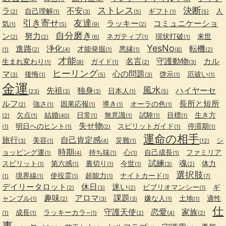
ストレス
決断
ラ
不安
自己理解
ギフト
人
(2)
(1)
(3)
(5)
(1)
(5)
引き寄せ
友達
ラッキー
コミュニケーショ
気
(1)
(5)
(9)
(2)
自分磨き
ン
努力
ネガティブ
現状打破
来世
(2)
(2)
(6)
(1)
(1)
YesNo
進路
浄化
転機
才能発掘
悪縁
(1)
(2)
(4)
(1)
(1)
(8)
(2)
才能
名言
守護動物
カル
生まれ変わり
ガイド
(1)
(8)
(1)
(2)
(3)
ヒーリング
マ
心の問題
後悔
啓示
厄祓い
(3)
(1)
(5)
(3)
(1)
(1)
金運
風水
先祖
独身
ハイヤーセ
日本人
(23)
(3)
(3)
(1)
(5)
ルフ
長所と短所
強さ
因果応報
導き
オーラの色
(2)
(1)
(1)
(1)
(1)
欠点
結婚
日常
無意識
試験
目標
生き方
(2)
(1)
(40)
(1)
(1)
(1)
(1)
失せ物
明日へのヒント
スピリットガイド
停滞期
(1)
(1)
(2)
(1)
(1)
運命の相手
旅行
自己肯定感
美容
災難
シ
(3)
(1)
(4)
(1)
(12)
時期
ョッピング運
持ち味
心
自己成長
ファミリア
(1)
(4)
(1)
(1)
(1)
試練
魂
スピリット
第六感
裏切り
今世
体力
(1)
(1)
(1)
(1)
(3)
(2)
選択肢
境界線
使役霊
超能力
ナイトカード
(1)
(1)
(1)
(1)
(1)
(7)
デイリータロット
休日
迷い
ビブリオマンシー
ギ
(2)
(3)
(2)
(1)
趣味
アロマ
課題
ャンブル
嫌な人
土地
適性
(1)
(2)
(3)
(3)
(1)
(1)
仕
守護天使
恋愛
家族
成長
ラッキーカラ−
(1)
(1)
(1)
(2)
(4)
(2)