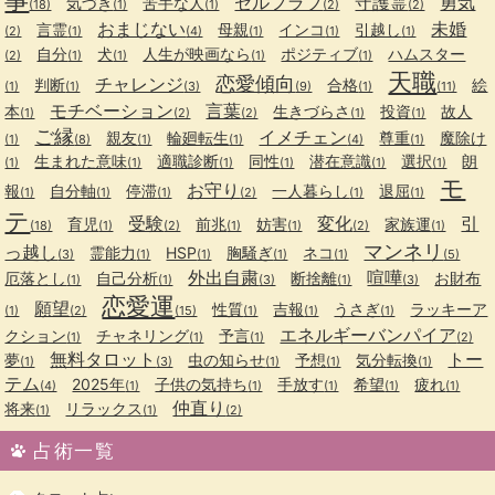
事
セルフラブ
守護霊
勇気
気づき
苦手な人
(18)
(1)
(1)
(2)
(2)
おまじない
未婚
言霊
母親
インコ
引越し
(2)
(1)
(4)
(1)
(1)
(1)
自分
犬
人生が映画なら
ポジティブ
ハムスター
(2)
(1)
(1)
(1)
(1)
天職
恋愛傾向
チャレンジ
判断
合格
絵
(1)
(1)
(3)
(9)
(1)
(11)
モチベーション
言葉
本
生きづらさ
投資
故人
(1)
(2)
(2)
(1)
(1)
ご縁
イメチェン
親友
輪廻転生
尊重
魔除け
(1)
(8)
(1)
(1)
(4)
(1)
生まれた意味
適職診断
同性
潜在意識
選択
朗
(1)
(1)
(1)
(1)
(1)
(1)
モ
お守り
報
自分軸
停滞
一人暮らし
退屈
(1)
(1)
(1)
(2)
(1)
(1)
テ
受験
変化
引
育児
前兆
妨害
家族運
(18)
(1)
(2)
(1)
(1)
(2)
(1)
マンネリ
っ越し
霊能力
HSP
胸騒ぎ
ネコ
(3)
(1)
(1)
(1)
(1)
(5)
外出自粛
喧嘩
厄落とし
自己分析
断捨離
お財布
(1)
(1)
(3)
(1)
(3)
恋愛運
願望
性質
吉報
うさぎ
ラッキーア
(1)
(2)
(15)
(1)
(1)
(1)
エネルギーバンパイア
クション
チャネリング
予言
(1)
(1)
(1)
(2)
無料タロット
トー
夢
虫の知らせ
予想
気分転換
(1)
(3)
(1)
(1)
(1)
テム
2025年
子供の気持ち
手放す
希望
疲れ
(4)
(1)
(1)
(1)
(1)
(1)
仲直り
将来
リラックス
(1)
(1)
(2)
占術一覧