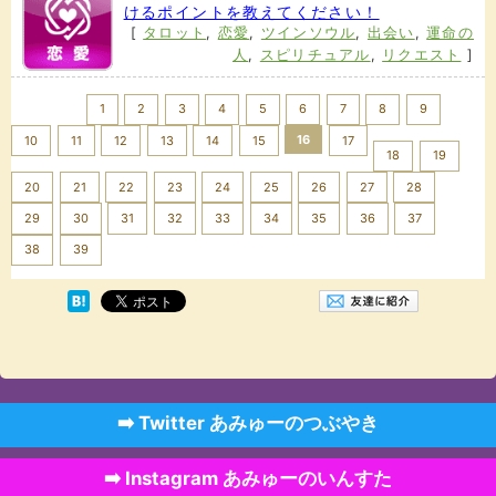
けるポイントを教えてください！
[
タロット
,
恋愛
,
ツインソウル
,
出会い
,
運命の
人
,
スピリチュアル
,
リクエスト
]
<< Prev
1
2
3
4
5
6
7
8
9
16
10
11
12
13
14
15
17
18
19
20
21
22
23
24
25
26
27
28
29
30
31
32
33
34
35
36
37
Next >>
38
39
➡️ Twitter あみゅーのつぶやき
➡️ Instagram あみゅーのいんすた