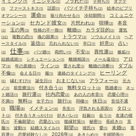
イミング
イニシャル
フラれた
子持ち
オクテ
(7)
(2)
(2)
(1)
バツイチ子持ち
ファーストキス
話題
絵本のビブリ
(1)
(1)
(1)
(2)
運命
コミュニケ
オマンシー
振り向かせる
冷却期間
(1)
(9)
(1)
(1)
セカンド彼女
ーション
片想われ
喧嘩
本音
(2)
(7)
(3)
(3)
玉の輿
離婚
カラダ目的
性格の不一致
運気
(3)
(3)
(1)
(2)
(2)
トラウマ
複数の恋
魂の因果
ソウルメイト
ヘア
(32)
(1)
(1)
(3)
(1)
返信
好意
占い
ースタイル
忘れられない
辛口
(1)
(2)
(1)
(1)
(2)
仕事
不安
異性運
バツ婚
両想い
嫉妬
(3)
(18)
(1)
(1)
(3)
(2)
(1)
アロ
結婚成就
シチュエーション
離婚相談
メール返信
(1)
(1)
(1)
(1)
マ
ライン
ダブル
年の差婚
愛され度
離婚の決断
(3)
(1)
(3)
(1)
(1)
ヒーリング
不倫
会える日
服
連絡のタイミング
(2)
(1)
(1)
(1)
おまじない
アラフォー
縁むすび
誕生日
元カ
(5)
(1)
(1)
(4)
(2)
付き合う
無料タロット
ノ
前世療法
既婚者
ネッ
(1)
(1)
(2)
(3)
(1)
旅行運
社内恋愛
ト婚活
あの人の本音
恋愛心理
(1)
(2)
(2)
(1)
(1)
無料
旅行
休日
不満
女子力
同棲
音信不通
(1)
(3)
(1)
(3)
(1)
(3)
職場
イメチェン
タロッ
先生
浮気される原因
(1)
(8)
(4)
(1)
(1)
ト
付き合うきっかけ
好きバレ
妊娠
会う
友達の彼
(2)
(1)
(1)
(1)
(1)
氏
不倫願望
恋愛占い
復縁対策
秘密
長続き
克
(1)
(1)
(1)
(1)
(1)
(1)
願望
未婚
服
波動
結婚スタイル
彼氏
愛
美
(1)
(1)
(1)
(2)
(1)
(1)
(2)
2026年
容運
恋愛経験なし
あきらめ
夫婦関係
(1)
(1)
(3)
(1)
(1)