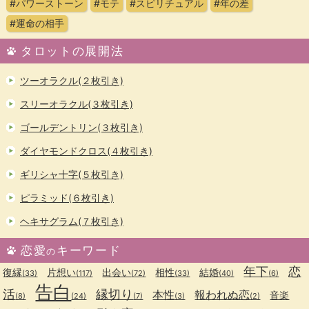
#パワーストーン
#モテ
#スピリチュアル
#年の差
#運命の相手
タロットの展開法
ツーオラクル(２枚引き)
スリーオラクル(３枚引き)
ゴールデントリン(３枚引き)
ダイヤモンドクロス(４枚引き)
ギリシャ十字(５枚引き)
ピラミッド(６枚引き)
ヘキサグラム(７枚引き)
恋愛
キーワード
の
年下
恋
復縁
片想い
出会い
相性
結婚
(33)
(117)
(72)
(33)
(40)
(6)
告白
活
縁切り
本性
報われぬ恋
音楽
(8)
(24)
(7)
(3)
(2)