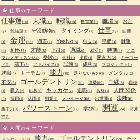
仕事
キーワード
の
仕事運
天職
転職
職場
お金
自営業
(14)
(11)
(18)
(1)
(8)
仕事
タイミング
守護動物
勉強運
面接
(2)
(1)
(3)
(7)
(18)
金運
YesNo
適正
独立
評価
財運
(1)
(23)
(2)
(8)
(3)
(3)
才能
適職
上司
時期
相性
就活
アニ
(4)
(33)
(8)
(4)
(9)
(1)
(4)
受験
働き方
マルメディスン
会社
出世
キーワー
(34)
(2)
(1)
(1)
(2)
部下
試練
成功
ド
アドバイス
プロジェクト
(1)
(2)
(1)
(3)
(3)
(1)
能力
就職
トーテム
メンタル
足りないもの
(4)
(4)
(10)
(1)
(2)
ゴールデントリン
ご縁
不安
運勢
職種
(3)
(10)
(59)
(8)
キッカケ
人間関係
収入
退職
応募
資格
(1)
(2)
(1)
(7)
(2)
(1)
決断
採用
活躍
副業
メッセージ
出世運
(9)
(1)
(1)
(1)
(55)
(1)
(5)
開運
パワーストーン
学び
集中力
将来
(1)
(12)
(3)
(24)
性
(1)
人間
キーワード
の
能力
ゴールデントリン
ラッ
メッセージ
(55)
(10)
(10)