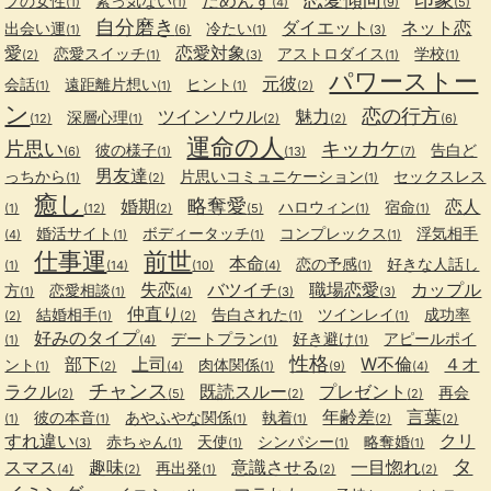
だめんず
プの女性
素っ気ない
(1)
(1)
(4)
(9)
(5)
自分磨き
ダイエット
ネット恋
出会い運
冷たい
(1)
(6)
(1)
(3)
愛
恋愛対象
恋愛スイッチ
アストロダイス
学校
(2)
(1)
(3)
(1)
(1)
パワーストー
元彼
会話
遠距離片想い
ヒント
(1)
(1)
(1)
(2)
ン
恋の行方
ツインソウル
魅力
深層心理
(12)
(1)
(2)
(2)
(6)
運命の人
片思い
キッカケ
彼の様子
告白ど
(6)
(1)
(13)
(7)
男友達
っちから
片思いコミュニケーション
セックスレス
(1)
(2)
(1)
癒し
略奪愛
婚期
恋人
ハロウィン
宿命
(1)
(12)
(2)
(5)
(1)
(1)
婚活サイト
ボディータッチ
コンプレックス
浮気相手
(4)
(1)
(1)
(1)
仕事運
前世
本命
恋の予感
好きな人話し
(1)
(14)
(10)
(4)
(1)
失恋
バツイチ
職場恋愛
カップル
方
恋愛相談
(1)
(1)
(4)
(3)
(3)
仲直り
結婚相手
告白された
ツインレイ
成功率
(2)
(1)
(2)
(1)
(1)
好みのタイプ
デートプラン
好き避け
アピールポイ
(1)
(4)
(1)
(1)
性格
部下
上司
W不倫
４オ
ント
肉体関係
(1)
(2)
(4)
(1)
(9)
(4)
チャンス
ラクル
既読スルー
プレゼント
再会
(2)
(5)
(2)
(2)
年齢差
言葉
彼の本音
あやふやな関係
執着
(1)
(1)
(1)
(1)
(2)
(2)
すれ違い
クリ
赤ちゃん
天使
シンパシー
略奪婚
(3)
(1)
(1)
(1)
(1)
タ
スマス
趣味
意識させる
一目惚れ
再出発
(4)
(2)
(1)
(2)
(2)