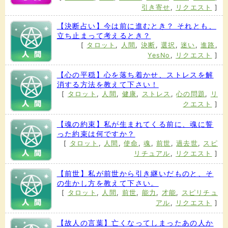
引き寄せ
,
リクエスト
]
【決断占い】今は前に進むとき？ それとも、
立ち止まって考えるとき？
[
タロット
,
人間
,
決断
,
選択
,
迷い
,
進路
,
YesNo
,
リクエスト
]
【心の平穏】心を落ち着かせ、ストレスを解
消する方法を教えて下さい！
[
タロット
,
人間
,
健康
,
ストレス
,
心の問題
,
リ
クエスト
]
【魂の約束】私が生まれてくる前に、魂に誓
った約束は何ですか？
[
タロット
,
人間
,
使命
,
魂
,
前世
,
過去世
,
スピ
リチュアル
,
リクエスト
]
【前世】私が前世から引き継いだものと、そ
の生かし方を教えて下さい。
[
タロット
,
人間
,
前世
,
能力
,
才能
,
スピリチュ
アル
,
リクエスト
]
【故人の言葉】亡くなってしまったあの人か