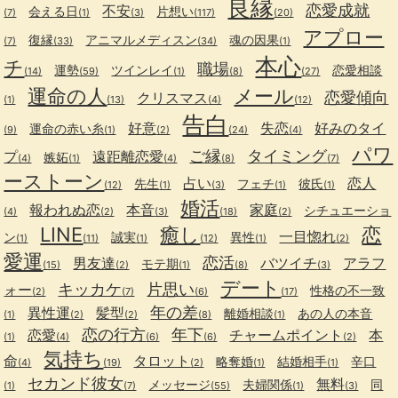
良縁
恋愛成就
不安
会える日
片想い
(7)
(1)
(3)
(117)
(20)
アプロー
復縁
アニマルメディスン
魂の因果
(7)
(33)
(34)
(1)
本心
チ
職場
運勢
ツインレイ
恋愛相談
(14)
(59)
(1)
(8)
(27)
運命の人
メール
恋愛傾向
クリスマス
(1)
(13)
(4)
(12)
告白
好意
失恋
好みのタイ
運命の赤い糸
(9)
(1)
(2)
(24)
(4)
パワ
ご縁
タイミング
プ
遠距離恋愛
嫉妬
(4)
(1)
(4)
(8)
(7)
ーストーン
占い
恋人
先生
フェチ
彼氏
(12)
(1)
(3)
(1)
(1)
婚活
報われぬ恋
本音
家庭
シチュエーショ
(4)
(2)
(3)
(18)
(2)
LINE
癒し
恋
一目惚れ
ン
誠実
異性
(1)
(11)
(1)
(12)
(1)
(2)
愛運
恋活
男友達
バツイチ
アラフ
モテ期
(15)
(2)
(1)
(8)
(3)
デート
キッカケ
片思い
ォー
性格の不一致
(2)
(7)
(6)
(17)
年の差
異性運
髪型
離婚相談
あの人の本音
(1)
(2)
(2)
(8)
(1)
恋の行方
年下
恋愛
チャームポイント
本
(1)
(4)
(6)
(6)
(2)
気持ち
命
タロット
略奪婚
結婚相手
辛口
(4)
(19)
(2)
(1)
(1)
セカンド彼女
無料
メッセージ
夫婦関係
同
(1)
(7)
(55)
(1)
(3)