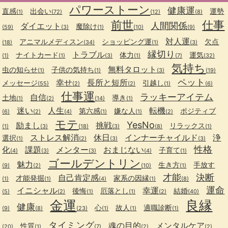
パワーストーン
健康運
直感
出会い
運勢
(1)
(72)
(12)
(8)
前世
仕事
人間関係
ダイエット
魔除け
(59)
(3)
(1)
(10)
(9)
対人運
アニマルメディスン
ショッピング運
欠点
(18)
(34)
(1)
(3)
縁切り
トラブル
ナイトカード
体力
運気
(1)
(1)
(3)
(1)
(7)
(32)
気持ち
無料タロット
虫の知らせ
子供の気持ち
(1)
(1)
(3)
(19)
ペット
幸せ
長所と短所
メッセージ
引越し
(55)
(2)
(2)
(1)
(6)
仕事運
ラッキーアイテム
自信
土地
導き
(1)
(2)
(14)
(1)
迷い
人生
転機
第六感
嫌な人
ポジティブ
(6)
(2)
(4)
(1)
(1)
(2)
モテ
YesNo
励まし
挑戦
リラックス
(1)
(3)
(18)
(3)
(8)
(1)
ストレス解消
休日
インナーチャイルド
浄
選択
(1)
(2)
(3)
(3)
性格
化
課題
メンター
おまじない
子育て
(4)
(3)
(3)
(4)
(1)
ゴールデントリン
魅力
生き方
手放す
(9)
(2)
(10)
(1)
才能
決断
自己肯定感
才能発掘
家系の因縁
(1)
(1)
(4)
(1)
(8)
運命
イニシャル
幸運
後悔
厄落とし
結婚
(5)
(2)
(1)
(1)
(2)
(40)
金運
良縁
健康
心
故人
適職診断
(9)
(8)
(23)
(1)
(1)
(1)
タイミング
魂の目的
メンタルケア
性質
(20)
(1)
(7)
(2)
(2)