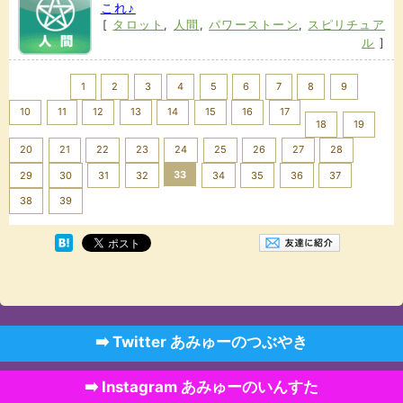
これ♪
[
タロット
,
人間
,
パワーストーン
,
スピリチュア
ル
]
<< Prev
1
2
3
4
5
6
7
8
9
10
11
12
13
14
15
16
17
18
19
20
21
22
23
24
25
26
27
28
33
29
30
31
32
34
35
36
37
Next >>
38
39
➡️ Twitter あみゅーのつぶやき
➡️ Instagram あみゅーのいんすた