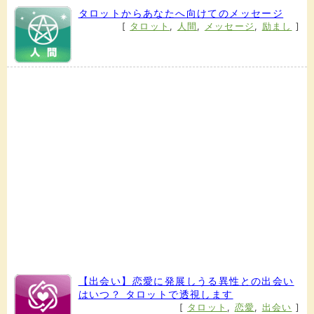
タロットからあなたへ向けてのメッセージ
[
タロット
,
人間
,
メッセージ
,
励まし
]
【出会い】恋愛に発展しうる異性との出会い
はいつ？ タロットで透視します
[
タロット
,
恋愛
,
出会い
]