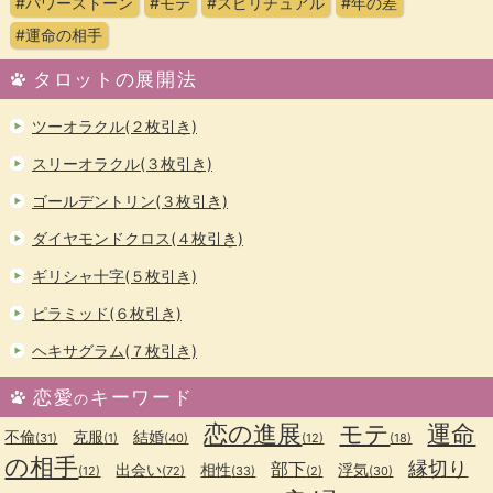
#パワーストーン
#モテ
#スピリチュアル
#年の差
#運命の相手
タロットの展開法
ツーオラクル(２枚引き)
スリーオラクル(３枚引き)
ゴールデントリン(３枚引き)
ダイヤモンドクロス(４枚引き)
ギリシャ十字(５枚引き)
ピラミッド(６枚引き)
ヘキサグラム(７枚引き)
恋愛
キーワード
の
恋の進展
モテ
運命
不倫
克服
結婚
(31)
(1)
(40)
(12)
(18)
の相手
縁切り
部下
出会い
相性
浮気
(12)
(72)
(33)
(2)
(30)