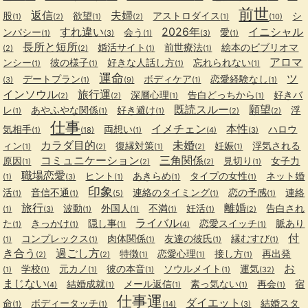
前世
返信
夫婦
股
欲望
アストロダイス
シ
(1)
(2)
(1)
(2)
(1)
(10)
すれ違い
2026年
イニシャル
ンパシー
会う
愛
(1)
(3)
(1)
(3)
(1)
長所と短所
婚活サイト
前世療法
絵本のビブリオマ
(2)
(2)
(1)
(1)
アロマ
ンシー
彼の様子
好きな人話し方
忘れられない
(1)
(1)
(1)
(1)
運命
ツ
デートプラン
ボディケア
恋愛経験なし
(3)
(1)
(9)
(1)
(1)
インソウル
旅行運
深層心理
告白どっちから
好きバ
(2)
(2)
(1)
(1)
既読スルー
願望
レ
あやふやな関係
好き避け
浮
(1)
(1)
(1)
(2)
(2)
仕事
イメチェン
本性
気相手
両想い
ハロウ
(1)
(18)
(1)
(4)
(3)
カラダ目的
未婚
ィン
復縁対策
妊娠
浮気される
(1)
(2)
(1)
(2)
(1)
コミュニケーション
三角関係
原因
見切り
女子力
(1)
(2)
(2)
(1)
職場恋愛
ヒント
あきらめ
タイプの女性
ネット婚
(1)
(3)
(1)
(1)
(1)
印象
活
音信不通
連絡のタイミング
恋の予感
連絡
(1)
(1)
(5)
(1)
(1)
旅行
離婚
波動
外国人
不満
妊活
告白され
(1)
(3)
(1)
(1)
(1)
(1)
(2)
ライバル
た
きっかけ
隠し事
恋愛スイッチ
脈あり
(1)
(1)
(1)
(4)
(1)
付
コンプレックス
肉体関係
友達の彼氏
縁むすび
(1)
(1)
(1)
(1)
(1)
き合う
過ごし方
特徴
恋愛心理
接し方
再出発
(2)
(2)
(1)
(1)
(1)
お
学校
元カノ
彼の本音
ソウルメイト
運気
(1)
(1)
(1)
(1)
(1)
(32)
まじない
結婚成就
メール返信
素っ気ない
再会
宿
(4)
(1)
(1)
(1)
(1)
仕事運
ダイエット
命
ボディータッチ
結婚スタ
(1)
(1)
(14)
(3)