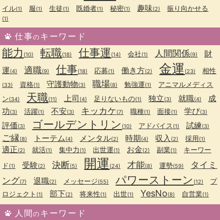
趣味
イル
服
生徒
既婚者
秘密
振り向かせる
(1)
(1)
(1)
(1)
(1)
(2)
(1)
仕事
キーワード
の
能力
転職
仕事運
人間関係
財
会社
(10)
(18)
(14)
(1)
(9)
金運
仕事
適職
運
働き方
応募
相性
(4)
(9)
(18)
(1)
(2)
(23)
職場
守護動物
資格
勉強運
アニマルメディス
(33)
(1)
(3)
(8)
(1)
天職
上司
独立
就職
成
ン
足りないもの
(34)
(11)
(4)
(1)
(3)
(4)
キッカケ
功
不安
学び
活躍
職種
面接
(3)
(1)
(3)
(7)
(1)
(1)
(3)
ゴールデントリン
評価
試練
アドバイス
(3)
(10)
(1)
(3)
ご縁
トーテム
メンタル
時期
収入
採用
(8)
(4)
(2)
(4)
(2)
(1)
適正
お金
就活
集中力
出世運
副業
キーワー
(2)
(1)
(1)
(1)
(2)
(1)
開運
決断
才能
タイミ
受験
ド
運勢
(1)
(2)
(5)
(24)
(8)
(59)
パワーストーン
ング
退職
メッセージ
プ
(7)
(2)
(55)
(12)
YesNo
部下
ロジェクト
将来性
出世
自営業
(1)
(2)
(1)
(1)
(8)
(1)
人間
キーワード
の