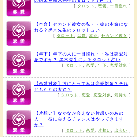
の結末を黒木先生のタロットで占う♪
[
タロット
,
恋愛
,
一目惚れ
]
【本命】セカンド彼女の私・・彼の本命にな
れる？黒木先生のタロット占い
[
タロット
,
恋愛
,
本命
,
セカンド彼女
]
【年下】年下の人に一目惚れ・・私は恋愛対
象ですか？ 黒木先生によるタロット占い
[
タロット
,
恋愛
,
年下
,
恋愛対象
]
【恋愛対象】彼にとって私は恋愛対象？それ
ともただの友達？
[
タロット
,
恋愛
,
恋愛対象
,
気持ち
]
【片想い】なかなか会えない片想いのあの
人・・彼に会えるチャンスはやってきます
か？
[
タロット
,
恋愛
,
片想い
,
出会い
]