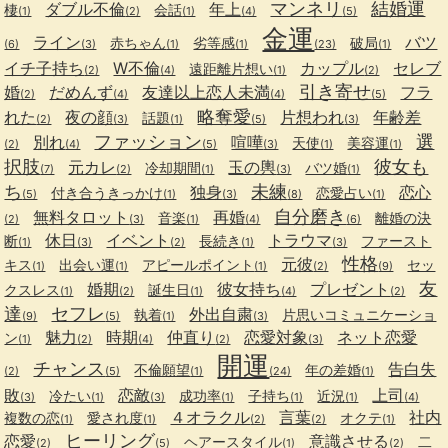
マンネリ
結婚運
ダブル不倫
年上
棲
会話
(1)
(2)
(1)
(4)
(5)
金運
ライン
バツ
赤ちゃん
劣等感
破局
(6)
(3)
(1)
(1)
(23)
(1)
イチ子持ち
W不倫
カップル
セレブ
遠距離片想い
(2)
(4)
(1)
(2)
引き寄せ
婚
だめんず
友達以上恋人未満
フラ
(2)
(4)
(4)
(5)
略奪愛
れた
夜の顔
片想われ
年齢差
話題
(2)
(3)
(1)
(5)
(3)
ファッション
選
別れ
喧嘩
天使
美容運
(2)
(4)
(5)
(3)
(1)
(1)
択肢
彼女も
元カレ
玉の輿
冷却期間
バツ婚
(7)
(2)
(1)
(3)
(1)
ち
未練
独身
恋心
付き合うきっかけ
恋愛占い
(5)
(1)
(3)
(8)
(1)
自分磨き
無料タロット
再婚
音楽
離婚の決
(2)
(3)
(1)
(4)
(6)
休日
イベント
トラウマ
断
長続き
ファースト
(1)
(3)
(2)
(1)
(3)
性格
元彼
キス
出会い運
アピールポイント
セッ
(1)
(1)
(1)
(2)
(9)
友
婚期
彼女持ち
プレゼント
クスレス
誕生日
(1)
(2)
(1)
(4)
(2)
達
セフレ
外出自粛
執着
片思いコミュニケーショ
(9)
(5)
(1)
(3)
魅力
時期
仲直り
恋愛対象
ネット恋愛
ン
(1)
(2)
(4)
(2)
(3)
開運
チャンス
告白失
不倫願望
年の差婚
(2)
(5)
(1)
(24)
(1)
敗
恋敵
上司
冷たい
成功率
子持ち
近況
(3)
(1)
(3)
(1)
(1)
(1)
(4)
４オラクル
言葉
社内
複数の恋
愛され度
オクテ
(1)
(1)
(2)
(2)
(1)
ヒーリング
恋愛
意識させる
ヘアースタイル
二
(2)
(5)
(1)
(2)