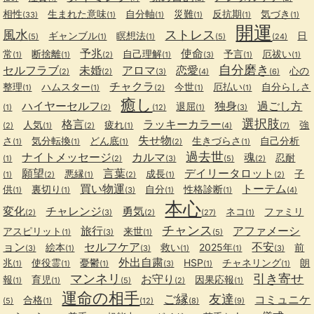
相性
生まれた意味
自分軸
災難
反抗期
気づき
(33)
(1)
(1)
(1)
(1)
(1)
開運
風水
ストレス
ギャンブル
瞑想法
日
(5)
(1)
(1)
(5)
(24)
予兆
使命
常
断捨離
自己理解
予言
厄祓い
(1)
(1)
(2)
(1)
(3)
(1)
(1)
自分磨き
セルフラブ
未婚
アロマ
恋愛
心の
(2)
(2)
(3)
(4)
(6)
チャクラ
整理
ハムスター
今世
厄払い
自分らしさ
(1)
(1)
(2)
(1)
(1)
癒し
ハイヤーセルフ
独身
過ごし方
退屈
(1)
(2)
(12)
(1)
(3)
選択肢
格言
ラッキーカラー
人気
疲れ
強
(2)
(1)
(2)
(1)
(4)
(7)
失せ物
さ
気分転換
どん底
生きづらさ
自己分析
(1)
(1)
(1)
(2)
(1)
過去世
ナイトメッセージ
カルマ
魂
忍耐
(1)
(2)
(3)
(5)
(2)
願望
言葉
デイリータロット
悪縁
成長
子
(1)
(2)
(1)
(2)
(1)
(2)
買い物運
トーテム
供
裏切り
自分
性格診断
(1)
(1)
(3)
(1)
(1)
(4)
本心
変化
チャレンジ
勇気
ネコ
ファミリ
(2)
(3)
(2)
(27)
(1)
チャンス
旅行
アファメーシ
アスピリット
来世
(1)
(3)
(1)
(5)
ョン
セルフケア
不安
絵本
救い
2025年
前
(3)
(1)
(3)
(1)
(1)
(3)
外出自粛
兆
使役霊
憂鬱
HSP
チャネリング
朗
(1)
(1)
(1)
(3)
(1)
(1)
マンネリ
引き寄せ
お守り
報
育児
因果応報
(1)
(1)
(5)
(2)
(1)
運命の相手
ご縁
友達
コミュニケ
合格
(5)
(1)
(12)
(8)
(9)