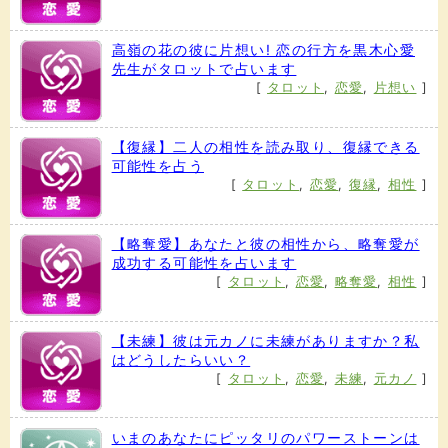
高嶺の花の彼に片想い! 恋の行方を黒木心愛
先生がタロットで占います
[
タロット
,
恋愛
,
片想い
]
【復縁】二人の相性を読み取り、復縁できる
可能性を占う
[
タロット
,
恋愛
,
復縁
,
相性
]
【略奪愛】あなたと彼の相性から、略奪愛が
成功する可能性を占います
[
タロット
,
恋愛
,
略奪愛
,
相性
]
【未練】彼は元カノに未練がありますか？私
はどうしたらいい？
[
タロット
,
恋愛
,
未練
,
元カノ
]
いまのあなたにピッタリのパワーストーンは