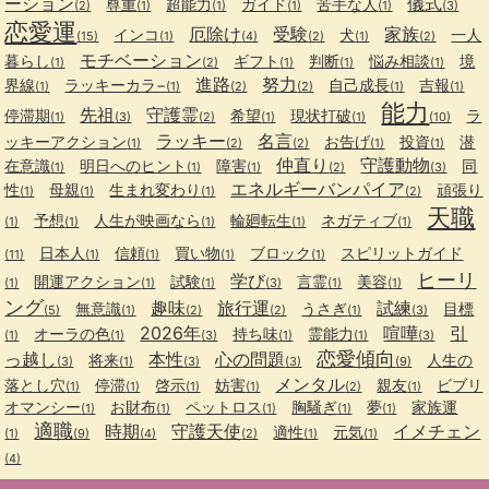
ーション
儀式
尊重
超能力
ガイド
苦手な人
(2)
(1)
(1)
(1)
(1)
(3)
恋愛運
厄除け
受験
家族
インコ
犬
一人
(15)
(1)
(4)
(2)
(1)
(2)
モチベーション
暮らし
ギフト
判断
悩み相談
境
(1)
(2)
(1)
(1)
(1)
進路
努力
界線
ラッキーカラ−
自己成長
吉報
(1)
(1)
(2)
(2)
(1)
(1)
能力
先祖
守護霊
停滞期
希望
現状打破
ラ
(1)
(3)
(2)
(1)
(1)
(10)
ラッキー
名言
ッキーアクション
お告げ
投資
潜
(1)
(2)
(2)
(1)
(1)
仲直り
守護動物
在意識
明日へのヒント
障害
同
(1)
(1)
(1)
(2)
(3)
エネルギーバンパイア
性
母親
生まれ変わり
頑張り
(1)
(1)
(1)
(2)
天職
予想
人生が映画なら
輪廻転生
ネガティブ
(1)
(1)
(1)
(1)
(1)
日本人
信頼
買い物
ブロック
スピリットガイド
(11)
(1)
(1)
(1)
(1)
ヒーリ
学び
開運アクション
試験
言霊
美容
(1)
(1)
(1)
(3)
(1)
(1)
ング
趣味
旅行運
試練
無意識
うさぎ
目標
(5)
(1)
(2)
(2)
(1)
(3)
2026年
喧嘩
引
オーラの色
持ち味
霊能力
(1)
(1)
(3)
(1)
(1)
(3)
恋愛傾向
っ越し
本性
心の問題
将来
人生の
(3)
(1)
(3)
(3)
(9)
メンタル
落とし穴
停滞
啓示
妨害
親友
ビブリ
(1)
(1)
(1)
(1)
(2)
(1)
オマンシー
お財布
ペットロス
胸騒ぎ
夢
家族運
(1)
(1)
(1)
(1)
(1)
適職
時期
守護天使
イメチェン
適性
元気
(1)
(9)
(4)
(2)
(1)
(1)
(4)