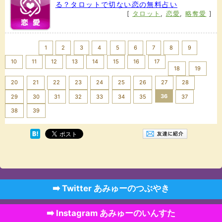
る？タロットで切ない恋の無料占い
[
タロット
,
恋愛
,
略奪愛
]
<< Prev
1
2
3
4
5
6
7
8
9
10
11
12
13
14
15
16
17
18
19
20
21
22
23
24
25
26
27
28
36
29
30
31
32
33
34
35
37
Next >>
38
39
➡️ Twitter あみゅーのつぶやき
➡️ Instagram あみゅーのいんすた