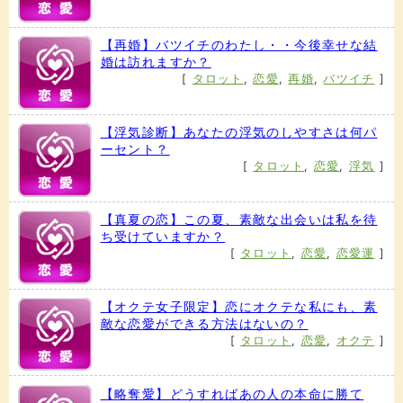
【再婚】バツイチのわたし・・今後幸せな結
婚は訪れますか？
[
タロット
,
恋愛
,
再婚
,
バツイチ
]
【浮気診断】あなたの浮気のしやすさは何パ
ーセント？
[
タロット
,
恋愛
,
浮気
]
【真夏の恋】この夏、素敵な出会いは私を待
ち受けていますか？
[
タロット
,
恋愛
,
恋愛運
]
【オクテ女子限定】恋にオクテな私にも、素
敵な恋愛ができる方法はないの？
[
タロット
,
恋愛
,
オクテ
]
【略奪愛】どうすればあの人の本命に勝て