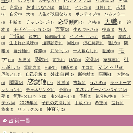
気づき
苦手な人
(18)
(1)
(1)
(2)
(2)
おまじない
未婚
言霊
母親
インコ
引越し
(2)
(1)
(4)
(1)
(1)
(1)
自分
犬
人生が映画なら
ポジティブ
ハムスター
(2)
(1)
(1)
(1)
(1)
天職
恋愛傾向
チャレンジ
判断
合格
絵
(1)
(1)
(3)
(9)
(1)
(11)
モチベーション
言葉
本
生きづらさ
投資
故人
(1)
(2)
(2)
(1)
(1)
ご縁
イメチェン
親友
輪廻転生
尊重
魔除け
(1)
(8)
(1)
(1)
(4)
(1)
生まれた意味
適職診断
同性
潜在意識
選択
朗
(1)
(1)
(1)
(1)
(1)
(1)
モ
お守り
報
自分軸
停滞
一人暮らし
退屈
(1)
(1)
(1)
(2)
(1)
(1)
テ
受験
変化
引
育児
前兆
妨害
家族運
(18)
(1)
(2)
(1)
(1)
(2)
(1)
マンネリ
っ越し
霊能力
HSP
胸騒ぎ
ネコ
(3)
(1)
(1)
(1)
(1)
(5)
外出自粛
喧嘩
厄落とし
自己分析
断捨離
お財布
(1)
(1)
(3)
(1)
(3)
恋愛運
願望
性質
吉報
うさぎ
ラッキーア
(1)
(2)
(15)
(1)
(1)
(1)
エネルギーバンパイア
クション
チャネリング
予言
(1)
(1)
(1)
(2)
無料タロット
トー
夢
虫の知らせ
予想
気分転換
(1)
(3)
(1)
(1)
(1)
テム
2025年
子供の気持ち
手放す
希望
疲れ
(4)
(1)
(1)
(1)
(1)
(1)
仲直り
将来
リラックス
(1)
(1)
(2)
占術一覧