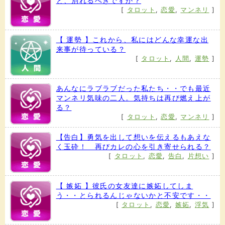
と、別れるべきですか？
[
タロット
,
恋愛
,
マンネリ
]
【 運勢 】これから、私にはどんな幸運な出
来事が待っている？
[
タロット
,
人間
,
運勢
]
あんなにラブラブだった私たち・・でも最近
マンネリ気味の二人。気持ちは再び燃え上が
る？
[
タロット
,
恋愛
,
マンネリ
]
【告白】勇気を出して想いを伝えるもあえな
く玉砕！ 再びカレの心を引き寄せられる？
[
タロット
,
恋愛
,
告白
,
片想い
]
【 嫉妬 】彼氏の女友達に嫉妬してしま
う・・とられるんじゃないかと不安です・・
[
タロット
,
恋愛
,
嫉妬
,
浮気
]