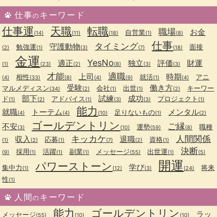
仕事
キーワード
の
仕事運
天職
転職
職場
お金
自営業
(14)
(11)
(18)
(1)
(8)
仕事
タイミング
守護動物
勉強運
面接
(2)
(1)
(3)
(7)
(18)
金運
YesNo
適正
独立
評価
財運
(1)
(23)
(2)
(8)
(3)
(3)
才能
適職
上司
時期
相性
就活
アニ
(4)
(33)
(8)
(4)
(9)
(1)
(4)
受験
働き方
マルメディスン
会社
出世
キーワー
(34)
(2)
(1)
(1)
(2)
部下
試練
成功
ド
アドバイス
プロジェクト
(1)
(2)
(1)
(3)
(3)
(1)
能力
就職
トーテム
メンタル
足りないもの
(4)
(4)
(10)
(1)
(2)
ゴールデントリン
ご縁
不安
運勢
職種
(3)
(10)
(59)
(8)
キッカケ
人間関係
収入
退職
応募
資格
(1)
(2)
(1)
(7)
(2)
(1)
決断
採用
活躍
副業
メッセージ
出世運
(9)
(1)
(1)
(1)
(55)
(1)
(5)
開運
パワーストーン
学び
集中力
将来
(1)
(12)
(3)
(24)
性
(1)
人間
キーワード
の
能力
ゴールデントリン
ラッ
メッセージ
(55)
(10)
(10)