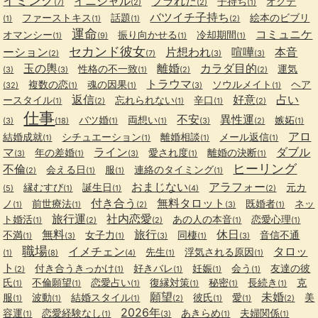
イミング
イニシャル
フラれた
子持ち
オクテ
(7)
(2)
(2)
(1)
バツイチ子持ち
ファーストキス
話題
絵本のビブリ
(1)
(1)
(1)
(2)
運命
コミュニケ
オマンシー
振り向かせる
冷却期間
(1)
(9)
(1)
(1)
セカンド彼女
ーション
片想われ
喧嘩
本音
(2)
(7)
(3)
(3)
玉の輿
離婚
カラダ目的
性格の不一致
運気
(3)
(3)
(1)
(2)
(2)
トラウマ
複数の恋
魂の因果
ソウルメイト
ヘア
(32)
(1)
(1)
(3)
(1)
返信
好意
占い
ースタイル
忘れられない
辛口
(1)
(2)
(1)
(1)
(2)
仕事
不安
異性運
バツ婚
両想い
嫉妬
(3)
(18)
(1)
(1)
(3)
(2)
(1)
アロ
結婚成就
シチュエーション
離婚相談
メール返信
(1)
(1)
(1)
(1)
マ
ライン
ダブル
年の差婚
愛され度
離婚の決断
(3)
(1)
(3)
(1)
(1)
ヒーリング
不倫
会える日
服
連絡のタイミング
(2)
(1)
(1)
(1)
おまじない
アラフォー
縁むすび
誕生日
元カ
(5)
(1)
(1)
(4)
(2)
付き合う
無料タロット
ノ
前世療法
既婚者
ネッ
(1)
(1)
(2)
(3)
(1)
旅行運
社内恋愛
ト婚活
あの人の本音
恋愛心理
(1)
(2)
(2)
(1)
(1)
無料
旅行
休日
不満
女子力
同棲
音信不通
(1)
(3)
(1)
(3)
(1)
(3)
職場
イメチェン
タロッ
先生
浮気される原因
(1)
(8)
(4)
(1)
(1)
ト
付き合うきっかけ
好きバレ
妊娠
会う
友達の彼
(2)
(1)
(1)
(1)
(1)
氏
不倫願望
恋愛占い
復縁対策
秘密
長続き
克
(1)
(1)
(1)
(1)
(1)
(1)
願望
未婚
服
波動
結婚スタイル
彼氏
愛
美
(1)
(1)
(1)
(2)
(1)
(1)
(2)
2026年
容運
恋愛経験なし
あきらめ
夫婦関係
(1)
(1)
(3)
(1)
(1)