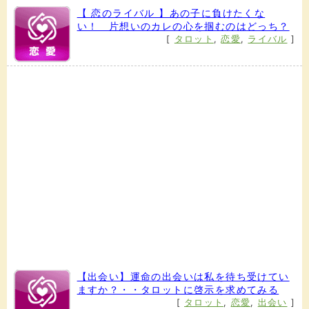
【 恋のライバル 】あの子に負けたくな
い！ 片想いのカレの心を掴むのはどっち？
[
タロット
,
恋愛
,
ライバル
]
【出会い】運命の出会いは私を待ち受けてい
ますか？・・タロットに啓示を求めてみる
[
タロット
,
恋愛
,
出会い
]