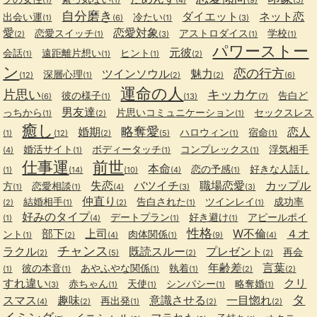
自分磨き
ダイエット
ネット恋
出会い運
冷たい
(1)
(6)
(1)
(3)
愛
恋愛対象
恋愛スイッチ
アストロダイス
学校
(2)
(1)
(3)
(1)
(1)
パワーストー
元彼
会話
遠距離片想い
ヒント
(1)
(1)
(1)
(2)
ン
恋の行方
ツインソウル
魅力
深層心理
(12)
(1)
(2)
(2)
(6)
運命の人
片思い
キッカケ
彼の様子
告白ど
(6)
(1)
(13)
(7)
男友達
っちから
片思いコミュニケーション
セックスレス
(1)
(2)
(1)
癒し
略奪愛
婚期
恋人
ハロウィン
宿命
(1)
(12)
(2)
(5)
(1)
(1)
婚活サイト
ボディータッチ
コンプレックス
浮気相手
(4)
(1)
(1)
(1)
仕事運
前世
本命
恋の予感
好きな人話し
(1)
(14)
(10)
(4)
(1)
失恋
バツイチ
職場恋愛
カップル
方
恋愛相談
(1)
(1)
(4)
(3)
(3)
仲直り
結婚相手
告白された
ツインレイ
成功率
(2)
(1)
(2)
(1)
(1)
好みのタイプ
デートプラン
好き避け
アピールポイ
(1)
(4)
(1)
(1)
性格
部下
上司
W不倫
４オ
ント
肉体関係
(1)
(2)
(4)
(1)
(9)
(4)
チャンス
ラクル
既読スルー
プレゼント
再会
(2)
(5)
(2)
(2)
年齢差
言葉
彼の本音
あやふやな関係
執着
(1)
(1)
(1)
(1)
(2)
(2)
すれ違い
クリ
赤ちゃん
天使
シンパシー
略奪婚
(3)
(1)
(1)
(1)
(1)
タ
スマス
趣味
意識させる
一目惚れ
再出発
(4)
(2)
(1)
(2)
(2)