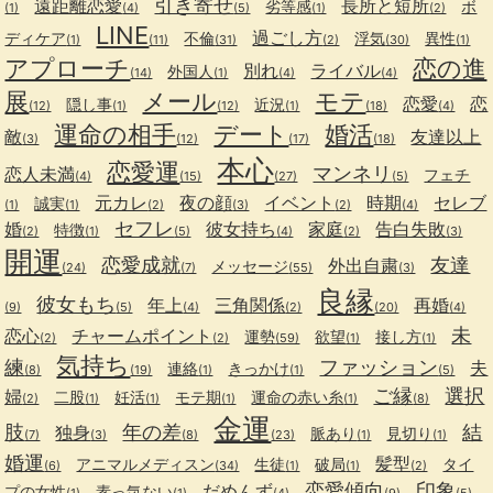
引き寄せ
遠距離恋愛
長所と短所
劣等感
ボ
(1)
(4)
(5)
(1)
(2)
LINE
過ごし方
ディケア
不倫
浮気
異性
(1)
(11)
(31)
(2)
(30)
(1)
アプローチ
恋の進
別れ
ライバル
外国人
(14)
(1)
(4)
(4)
展
メール
モテ
恋愛
恋
隠し事
近況
(12)
(1)
(12)
(1)
(18)
(4)
運命の相手
デート
婚活
敵
友達以上
(3)
(12)
(17)
(18)
本心
恋愛運
マンネリ
恋人未満
フェチ
(4)
(15)
(27)
(5)
元カレ
夜の顔
イベント
時期
セレブ
誠実
(1)
(1)
(2)
(3)
(2)
(4)
セフレ
婚
彼女持ち
家庭
告白失敗
特徴
(2)
(1)
(5)
(4)
(2)
(3)
開運
恋愛成就
友達
外出自粛
メッセージ
(24)
(7)
(55)
(3)
良縁
彼女もち
年上
三角関係
再婚
(9)
(5)
(4)
(2)
(20)
(4)
未
恋心
チャームポイント
運勢
欲望
接し方
(2)
(2)
(59)
(1)
(1)
気持ち
練
ファッション
夫
連絡
きっかけ
(8)
(19)
(1)
(1)
(5)
ご縁
選択
婦
二股
妊活
モテ期
運命の赤い糸
(2)
(1)
(1)
(1)
(1)
(8)
金運
肢
年の差
結
独身
脈あり
見切り
(7)
(3)
(8)
(23)
(1)
(1)
婚運
髪型
アニマルメディスン
生徒
破局
タイ
(6)
(34)
(1)
(1)
(2)
恋愛傾向
印象
だめんず
プの女性
素っ気ない
(1)
(1)
(4)
(9)
(5)