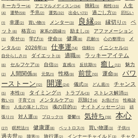
キーカラー
挑戦
人生
アニマルメディスン
相性
(4)
(34)
(3)
(33)
予兆
過ごし方
運勢
運気
出会い
厄払い
(4)
(59)
(2)
(32)
(72)
(2)
良縁
縁切り
ペ
幸運
メンター
買い物
(1)
(2)
(1)
(3)
(20)
(7)
ット
格言
励まし
アファメーション
家系の因縁
(6)
(2)
(1)
(3)
健康
幸せ
学び
使命
メ
忍耐
心の整理
(3)
(2)
(3)
(3)
(8)
(1)
(1)
仕事運
ンタル
2026年
イニシャル
信頼
(2)
(3)
(14)
(1)
(2)
適職
ラッキーアイテム
ダイエット
自分らしさ
(1)
(3)
(9)
癒し
セルフケア
自信
魅力
直感
反抗期
(6)
(3)
(2)
(1)
(1)
(12)
前世
パワ
人間関係
性格
運命
元気
(2)
(9)
(1)
(9)
(10)
(9)
開運
ーストーン
チャンス
儀式
どん底
(12)
(24)
(3)
(1)
タイミング
本性
トラブル
ストレス解消
(5)
(3)
(7)
(3)
(2)
メンタルケア
厄除け
救い
子育て
お告げ
性格診
(1)
(1)
(2)
(4)
(1)
魂の目的
ナイトメッセージ
断
人生の落とし穴
頑
(1)
(1)
(2)
(2)
本心
気持ち
対人運
張り
ブロック
憂鬱
(1)
(3)
(1)
(1)
(19)
健康運
買い物運
瞑想法
ペットロス
子供
(27)
(1)
(8)
(1)
(3)
(1)
過去世
旅行運
インナーチャイルド
チャク
障害
(5)
(1)
(2)
(3)