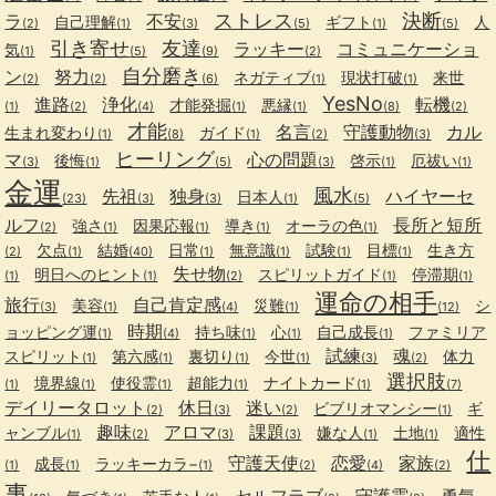
ストレス
決断
ラ
不安
自己理解
ギフト
人
(2)
(1)
(3)
(5)
(1)
(5)
引き寄せ
友達
ラッキー
コミュニケーショ
気
(1)
(5)
(9)
(2)
自分磨き
ン
努力
ネガティブ
現状打破
来世
(2)
(2)
(6)
(1)
(1)
YesNo
進路
浄化
転機
才能発掘
悪縁
(1)
(2)
(4)
(1)
(1)
(8)
(2)
才能
名言
守護動物
カル
生まれ変わり
ガイド
(1)
(8)
(1)
(2)
(3)
ヒーリング
マ
心の問題
後悔
啓示
厄祓い
(3)
(1)
(5)
(3)
(1)
(1)
金運
風水
先祖
独身
ハイヤーセ
日本人
(23)
(3)
(3)
(1)
(5)
ルフ
長所と短所
強さ
因果応報
導き
オーラの色
(2)
(1)
(1)
(1)
(1)
欠点
結婚
日常
無意識
試験
目標
生き方
(2)
(1)
(40)
(1)
(1)
(1)
(1)
失せ物
明日へのヒント
スピリットガイド
停滞期
(1)
(1)
(2)
(1)
(1)
運命の相手
旅行
自己肯定感
美容
災難
シ
(3)
(1)
(4)
(1)
(12)
時期
ョッピング運
持ち味
心
自己成長
ファミリア
(1)
(4)
(1)
(1)
(1)
試練
魂
スピリット
第六感
裏切り
今世
体力
(1)
(1)
(1)
(1)
(3)
(2)
選択肢
境界線
使役霊
超能力
ナイトカード
(1)
(1)
(1)
(1)
(1)
(7)
デイリータロット
休日
迷い
ビブリオマンシー
ギ
(2)
(3)
(2)
(1)
趣味
アロマ
課題
ャンブル
嫌な人
土地
適性
(1)
(2)
(3)
(3)
(1)
(1)
仕
守護天使
恋愛
家族
成長
ラッキーカラ−
(1)
(1)
(1)
(2)
(4)
(2)
事
セルフラブ
守護霊
勇気