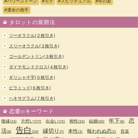
#パワーストーン
#モテ
#スピリチュアル
#年の差
#運命の相手
タロットの展開法
ツーオラクル(２枚引き)
スリーオラクル(３枚引き)
ゴールデントリン(３枚引き)
ダイヤモンドクロス(４枚引き)
ギリシャ十字(５枚引き)
ピラミッド(６枚引き)
ヘキサグラム(７枚引き)
恋愛
キーワード
の
年下
恋
復縁
片想い
出会い
相性
結婚
(33)
(117)
(72)
(33)
(40)
(6)
告白
活
縁切り
本性
報われぬ恋
音楽
(8)
(24)
(7)
(3)
(2)